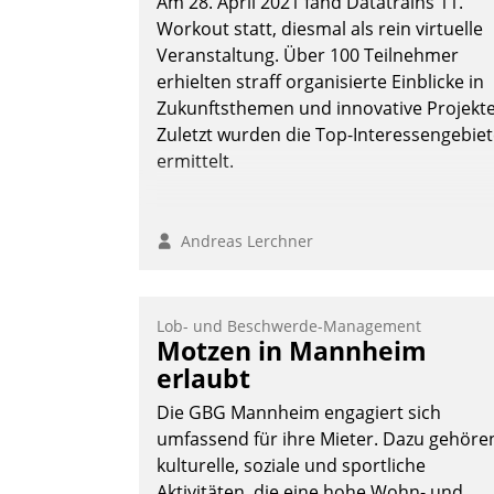
Am 28. April 2021 fand Datatrains 11.
über die SAP Cloud Platform entschiede
Workout statt, diesmal als rein virtuelle
- als erstes Unternehmen am
Veranstaltung. Über 100 Teilnehmer
Wohnungsmarkt.
erhielten straff organisierte Einblicke in
Andreas Lerchner
Zukunftsthemen und innovative Projekte
Zuletzt wurden die Top-Interessengebie
ermittelt.
Andreas Lerchner
Lob- und Beschwerde-Management
Motzen in Mannheim
erlaubt
Die GBG Mannheim engagiert sich
umfassend für ihre Mieter. Dazu gehöre
kulturelle, soziale und sportliche
Aktivitäten, die eine hohe Wohn- und