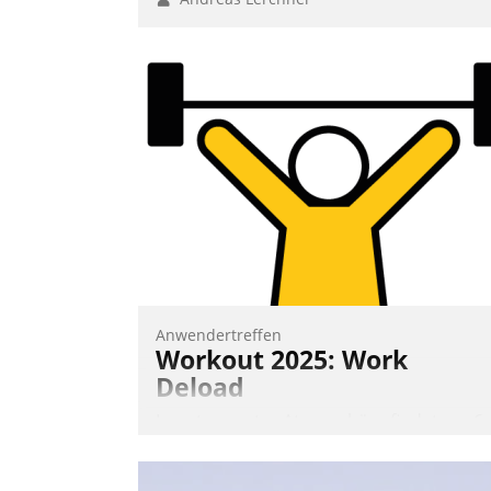
Anwendertreffen
Workout 2025: Work
Deload
In entspannter Atmosphäre findet am 6.
und 7. Mai Datatrains Netzwerk-Event im
Kunden- und Partnerkreis statt. Zentrale