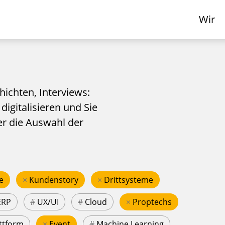
Wir
hichten, Interviews:
 digitalisieren und Sie
er die Auswahl der
e
×
Kundenstory
×
Drittsysteme
ERP
#
UX/UI
#
Cloud
×
Proptechs
ttform
×
Event
#
Machine Learning