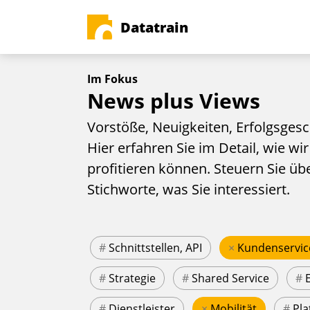
Datatrain
Im Fokus
News plus Views
Vorstöße, Neuigkeiten, Erfolgsgesc
Hier erfahren Sie im Detail, wie wir
profitieren können. Steuern Sie üb
Stichworte, was Sie interessiert.
#
Schnittstellen, API
×
Kundenservic
#
Strategie
#
Shared Service
#
#
Dienstleister
×
Mobilität
#
Pla