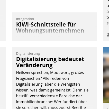
u
ä
t
Integration
KIWI-Schnittstelle für
z
Wohnungsunternehmen
n
KIWI, der Anbieter für digitalen
Türzugang, kooperiert mit dem
Beratungs- und
Digitalisierung
Softwareentwicklungshaus Datatrain.
Digitalisierung bedeutet
Veränderung
Heilsversprechen, Modewort, großes
Fragezeichen? Alle reden von
Digitalisierung, aber die Wenigsten
wissen, was damit gemeint ist. Denn sie
Andreas Lerchner
betrifft verschiedenste Bereiche der
Immobilienbranche: Wer fundiert über
sie sprechen will, muss zuerst Begriffe