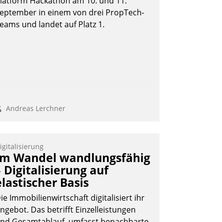
latform Hackathon am 10. und 11.
eptember in einem von drei PropTech-
eams und landet auf Platz 1.
Andreas Lerchner
Andreas Lerchner
igitalisierung
Im Wandel wandlungsfähig
– Digitalisierung auf
elastischer Basis
ie Immobilienwirtschaft digitalisiert ihr
ngebot. Das betrifft Einzelleistungen
nd Gesamtablauf, umfasst benachbarte