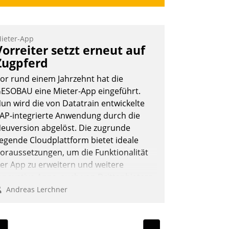
ieter-App
Vorreiter setzt erneut auf
Zugpferd
or rund einem Jahrzehnt hat die
ESOBAU eine Mieter-App eingeführt.
un wird die von Datatrain entwickelte
AP-integrierte Anwendung durch die
euversion abgelöst. Die zugrunde
iegende Cloudplattform bietet ideale
oraussetzungen, um die Funktionalität
er App zu erweitern und weitere
nnovative Apps, auch von Drittanbietern,
n SAP zu integrieren.
Andreas Lerchner