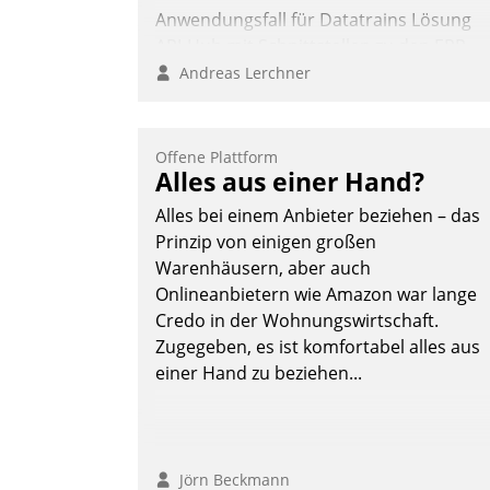
Anwendungsfall für Datatrains Lösung
API-Hub mit Schnittstellen zu den ERP-
Systemen der Unternehmen.
Andreas Lerchner
Offene Plattform
Alles aus einer Hand?
Alles bei einem Anbieter beziehen – das
Prinzip von einigen großen
Warenhäusern, aber auch
Onlineanbietern wie Amazon war lange
Credo in der Wohnungswirtschaft.
Zugegeben, es ist komfortabel alles aus
einer Hand zu beziehen...
Jörn Beckmann