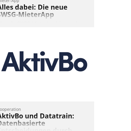
ieter-App
Alles dabei: Die neue
SWSG-MieterApp
ber die SWSG-MieterApp können die
ehr als 50.000 Mieter mit ihrem
ohnungsunternehmen kommunizieren,
uf dem Laufenden bleiben, Daten
insehen und ändern oder
chadensmeldungen abgeben – rund um
ie Uhr.
Andreas Lerchner
ooperation
AktivBo und Datatrain:
Datenbasierte
Entscheidungen durch