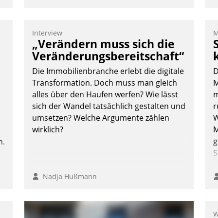
telefonischen Mieterservice mit einem
digitalen Cockpit, das situationsbezogen
passende Fragen und Schlagworte
Interview
M
auswirft. Eine intuitive Dialogführung
A
„Verändern muss sich die
ermöglicht dem externen Serviceteam,
I
Veränderungsbereitschaft“
Anrufe von Mietenden zügiger und
n
Die Immobilienbranche erlebt die digitale
D
effizienter zu bearbeiten.
A
Transformation. Doch muss man gleich
M
a
alles über den Haufen werfen? Wie lässt
m
M
sich der Wandel tatsächlich gestalten und
r
Nadja Hußmann
G
umsetzen? Welche Argumente zählen
W
E
wirklich?
M
g
n.
S
Nadja Hußmann
W