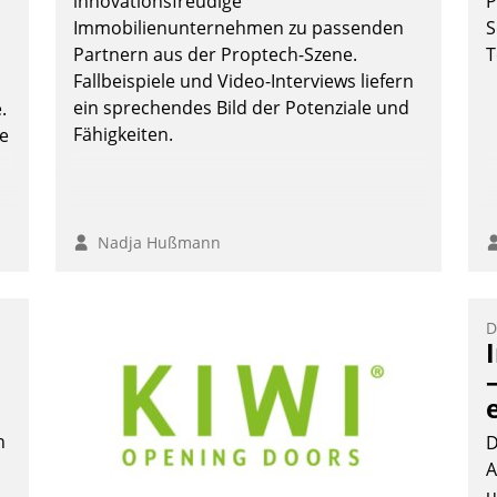
innovationsfreudige
P
n
Immobilienunternehmen zu passenden
S
Partnern aus der Proptech-Szene.
T
Fallbeispiele und Video-Interviews liefern
ein sprechendes Bild der Potenziale und
.
Fähigkeiten.
te
Nadja Hußmann
D
n
D
A
u