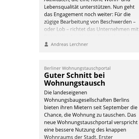
Lebensqualität unterstützen. Nun geht
das Engagement noch weiter: Für die
zügige Bearbeitung von Beschwerden –
oder Lob – richtet das Unternehmen mit
Datatrains Applikation fürs Lob- und
Beschwerde-Management einen eigene
Andreas Lerchner
Kanal ein.
Berliner Wohnungstauschportal
Guter Schnitt bei
Wohnungstausch
Die landeseigenen
Wohnungsbaugesellschaften Berlins
bieten ihren Mietern seit September die
Chance, die Wohnung zu tauschen. Das
neue Wohnungstauschportal verspricht
eine bessere Nutzung des knappen
Wohnraums der Stadt. Erster