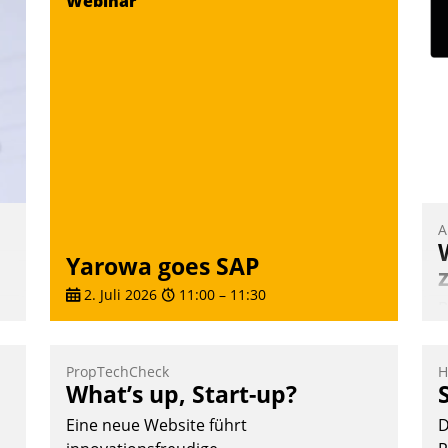
Webinar
Vernetzungsideen fürs Quartier.
Dazwischen zeigte Datatrain, was es
Neues zu bieten hat.
Nadja Hußmann
A
Yarowa goes SAP
2. Juli 2026
11:00
–
11:30
B
A
e
e
PropTechCheck
H
T
What’s up, Start-up?
i
Eine neue Website führt
D
g
L