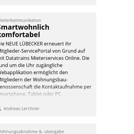
automatisierte
Mieterbefragungen
ieterkommunikation
ktivBo und Datatrain kooperieren –
Smartwohnlich
mmobilienunternehmen profitieren: Die
komfortabel
ahtlose Integration der Lösungen von
ie NEUE LÜBECKER erneuert ihr
ktivBo und Datatrain ermöglicht
itglieder-ServicePortal von Grund auf
utomatisiert ausgelöste, zielgerichtete
it Datatrains Mieterservices Online. Die
ieterbefragungen – eine starke
und um die Uhr zugängliche
rundlage für intelligente, datengestützte
ebapplikation ermöglicht den
ntscheidungen.
itgliedern der Wohnungs­bau­
enossenschaft die Kontaktaufnahme per
martphone, Tablet oder PC.
Andreas Lerchner
ohnungsabnahme & -übergabe