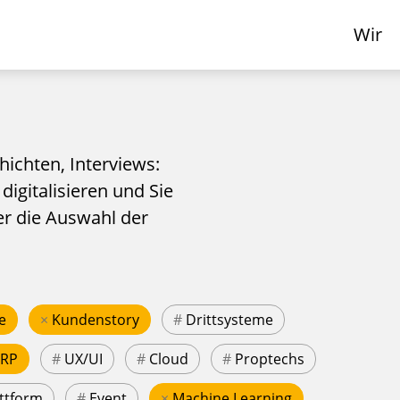
Wir
hichten, Interviews:
 digitalisieren und Sie
er die Auswahl der
e
×
Kundenstory
#
Drittsysteme
ERP
#
UX/UI
#
Cloud
#
Proptechs
ttform
#
Event
×
Machine Learning