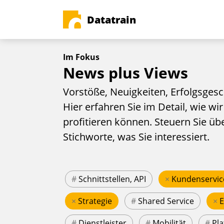
Datatrain
Im Fokus
News plus Views
Vorstöße, Neuigkeiten, Erfolgsgesc
Hier erfahren Sie im Detail, wie wir
profitieren können. Steuern Sie üb
Stichworte, was Sie interessiert.
#
Schnittstellen, API
×
Kundenservic
×
Strategie
#
Shared Service
×
#
Dienstleister
#
Mobilität
#
Pla