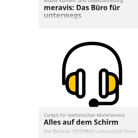
Mobile Kunden- und Objektbetreuung
meravis: Das Büro für
unterwegs
Mehr Flexibilität, weniger Zeitaufwand
und eine einfache Bedienung - das
verspricht das aktuelle Cockpit für mobil
Mitarbeiter von Datatrain. Die meravis
Wohnungsbau- und Immobilien GmbH
hat sich dabei für den Betrieb der Lösun
über die SAP Cloud Platform entschiede
- als erstes Unternehmen am
Wohnungsmarkt.
Andreas Lerchner
Cockpit für telefonischen Mieterservice
Alles auf dem Schirm
Die Berliner GESOBAU unterstützt ihren