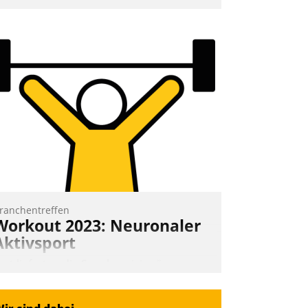
nd 7. Mai Datatrains Netzwerk-Event im
unden- und Partnerkreis statt. Zentrale
rage: Wie lassen sich Mammutprojekte
eistern und Workloads wuppen – bei
unehmend anspruchsvollen Aufgaben
nd abnehmendem Nachwuchs?
Nadja Hußmann
ranchentreffen
Workout 2023: Neuronaler
Aktivsport
rst lieferten die Speaker visionäre
mpulse, dann wurden die Gäste selbst
ktiv und sammelten methodisch