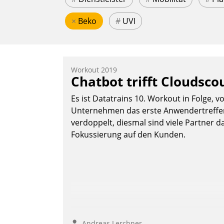
×
Beko
#
UVI
Workout 2019
Chatbot trifft Cloudsco
Es ist Datatrains 10. Workout in Folge, v
Unternehmen das erste Anwendertreffen 
verdoppelt, diesmal sind viele Partner da
Fokussierung auf den Kunden.
Andreas Lerchner