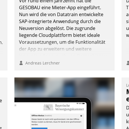
Vor rund einem Jahrzehnt hat die
D
die Uhr.
GESOBAU eine Mieter-App eingeführt.
T
Nun wird die von Datatrain entwickelte
a
SAP-integrierte Anwendung durch die
s
Andreas Lerchner
Neuversion abgelöst. Die zugrunde
u
liegende Cloudplattform bietet ideale
w
Voraussetzungen, um die Funktionalität
n.
der App zu erweitern und weitere
innovative Apps, auch von Drittanbietern,
in SAP zu integrieren.
Andreas Lerchner
L
e
D
u
k
g
A