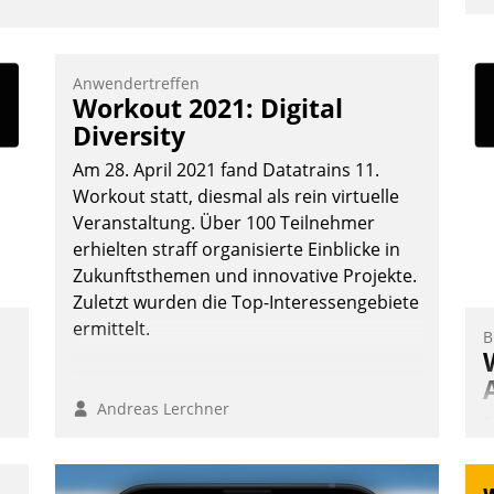
u
K
F
Anwendertreffen
Workout 2021: Digital
m
Diversity
z
u
Am 28. April 2021 fand Datatrains 11.
Workout statt, diesmal als rein virtuelle
Veranstaltung. Über 100 Teilnehmer
erhielten straff organisierte Einblicke in
Zukunftsthemen und innovative Projekte.
Zuletzt wurden die Top-Interessengebiete
ermittelt.
B
Andreas Lerchner
E
I
a