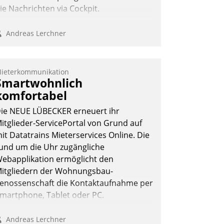
ie Nachrichten via Cockpit.
Andreas Lerchner
ieterkommunikation
Smartwohnlich
komfortabel
ie NEUE LÜBECKER erneuert ihr
itglieder-ServicePortal von Grund auf
it Datatrains Mieterservices Online. Die
und um die Uhr zugängliche
ebapplikation ermöglicht den
itgliedern der Wohnungs­bau­
enossenschaft die Kontaktaufnahme per
martphone, Tablet oder PC.
Andreas Lerchner