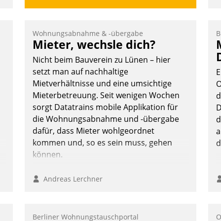
Wohnungsabnahme & -übergabe
B
Mieter, wechsle dich?
Nicht beim Bauverein zu Lünen – hier
setzt man auf nachhaltige
E
Mietverhältnisse und eine umsichtige
O
Mieterbetreuung. Seit wenigen Wochen
d
sorgt Datatrains mobile Applikation für
D
die Wohnungsabnahme und -übergabe
d
dafür, dass Mieter wohlgeordnet
a
kommen und, so es sein muss, gehen
d
können.
Andreas Lerchner
Berliner Wohnungstauschportal
O