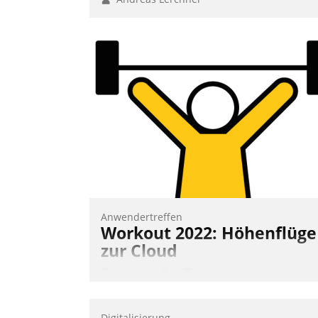
Anwendertreffen
Workout 2022: Höhenflüge
zur Cloud
Beim virtuellen Datatrain-
Anwendertreffen am 27. April 2022
erhielten die Teilnehmerinnen und
Digitalisierung