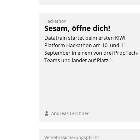
telefonischen Mieterservice mit einem
digitalen Cockpit, das situationsbezogen
passende Fragen und Schlagworte
Hackathon
auswirft. Eine intuitive Dialogführung
Sesam, öffne dich!
ermöglicht dem externen Serviceteam,
Datatrain startet beim ersten KIWI
Anrufe von Mietenden zügiger und
Platform Hackathon am 10. und 11.
effizienter zu bearbeiten.
September in einem von drei PropTech-
Teams und landet auf Platz 1.
Nadja Hußmann
Andreas Lerchner
Verkehrssicherungspflicht