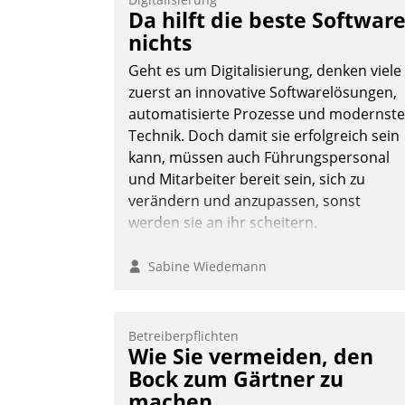
Teilnehmer kurzweilige Einblicke in
Da hilft die beste Softwar
innovative Cloud-Strategien und -
nichts
Lösungen mit hohem Zukunftspotenzial.
Geht es um Digitalisierung, denken viele
zuerst an innovative Softwarelösungen,
automatisierte Prozesse und modernste
Technik. Doch damit sie erfolgreich sein
Andreas Lerchner
kann, müssen auch Führungspersonal
und Mitarbeiter bereit sein, sich zu
verändern und anzupassen, sonst
werden sie an ihr scheitern.
Sabine Wiedemann
Betreiberpflichten
Wie Sie vermeiden, den
Bock zum Gärtner zu
machen