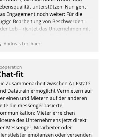
ebensqualität unterstützen. Nun geht
as Engagement noch weiter: Für die
ügige Bearbeitung von Beschwerden –
der Lob – richtet das Unternehmen mit
atatrains Applikation fürs Lob- und
eschwerde-Management einen eigenen
Andreas Lerchner
anal ein.
ooperation
Chat-fit
ie Zusammenarbeit zwischen AT Estate
nd Datatrain ermöglicht Vermietern auf
er einen und Mietern auf der anderen
eite die messengerbasierte
ommunikation: Mieter erreichen
kteure des Unternehmens jetzt direkt
er Messenger, Mitarbeiter oder
ienstleister empfangen oder versenden