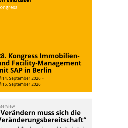
ir sind dabei
ernetzungsideen fürs Quartier.
ongress
azwischen zeigte Datatrain, was es
eues zu bieten hat.
Nadja Hußmann
28. Kongress Immobilien-
und Facility-Management
mit SAP in Berlin
14. September 2026
–
15. September 2026
nterview
„Verändern muss sich die
Veränderungsbereitschaft“