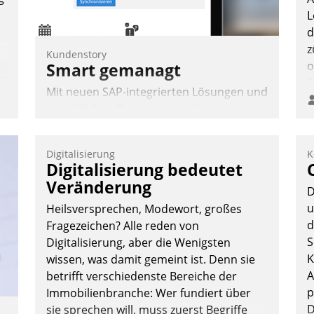
L
d
z
Kundenstory
o
Smart gemanagt
D
Mit neuen SAP-integrierten Lösungen und
B
einheitlichen Prozessen ist das
K
Immobilienmanagement der Bayerischen
Versorgungskammer im Ressort
Digitalisierung
K
Kapitalanlage für künftige Aufgaben und
Digitalisierung bedeutet
Herausforderungen gerüstet.
Veränderung
D
u
Heilsversprechen, Modewort, großes
d
Fragezeichen? Alle reden von
S
Digitalisierung, aber die Wenigsten
K
wissen, was damit gemeint ist. Denn sie
Nadja Hußmann
A
betrifft verschiedenste Bereiche der
p
Immobilienbranche: Wer fundiert über
D
sie sprechen will, muss zuerst Begriffe