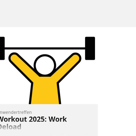
nwendertreffen
Workout 2025: Work
Deload
n entspannter Atmosphäre findet am 6.