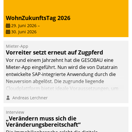
abgeben – rund um die
Uhr.
WohnZukunftsTag 2026
29. Juni 2026
–
30. Juni 2026
Mieter-App
Vorreiter setzt erneut auf Zugpferd
Vor rund einem Jahrzehnt hat die GESOBAU eine
Mieter-App eingeführt. Nun wird die von Datatrain
entwickelte SAP-integrierte Anwendung durch die
Neuversion abgelöst. Die zugrunde liegende
Cloudplattform bietet ideale Voraussetzungen, um
die Funktionalität der App zu erweitern und weitere
Andreas Lerchner
innovative Apps, auch von Drittanbietern, in SAP zu
integrieren.
Interview
„Verändern muss sich die
Veränderungsbereitschaft“