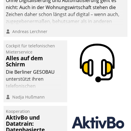
Ohne Digitalisierung und Automatisierung geht es
nicht: Auch in der Wohnungswirtschaft stehen die
Zeichen daher schon längst auf digital – wenn auch,
zugegebenermaßen, behutsamer als in anderen
Branchen.
Andreas Lerchner
Cockpit für telefonischen
Mieterservice
Alles auf dem
Schirm
Die Berliner GESOBAU
unterstützt ihren
telefonischen
Mieterservice mit einem
Nadja Hußmann
digitalen Cockpit, das
situationsbezogen
Kooperation
passende Fragen und
AktivBo und
Schlagworte auswirft.
Datatrain:
Eine intuitive
Datenbasierte