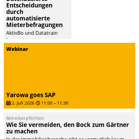
Entscheidungen
Dialogführung ermöglicht
durch
dem externen
automatisierte
Serviceteam, Anrufe von
Mieterbefragungen
Mietenden zügiger und
AktivBo und Datatrain
effizienter zu bearbeiten.
kooperieren –
Immobilienunternehmen
Webinar
profitieren: Die nahtlose
Integration der Lösungen
von AktivBo und
Datatrain ermöglicht
automatisiert ausgelöste,
zielgerichtete
Yarowa goes SAP
Mieterbefragungen – eine
2. Juli 2026
11:00
–
11:30
starke Grundlage für
intelligente,
Betreiberpflichten
datengestützte
Wie Sie vermeiden, den Bock zum Gärtner
Entscheidungen.
zu machen