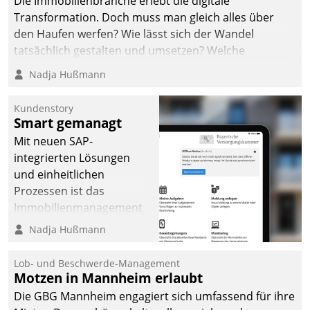
Die Immobilienbranche erlebt die digitale
Transformation. Doch muss man gleich alles über
den Haufen werfen? Wie lässt sich der Wandel
tatsächlich gestalten und umsetzen? Welche
Argumente zählen wirklich?
Nadja Hußmann
Kundenstory
Smart gemanagt
Mit neuen SAP-
integrierten Lösungen
und einheitlichen
Prozessen ist das
Immobilienmanagement
der Bayerischen
Nadja Hußmann
Versorgungskammer im
Ressort Kapitalanlage für
Lob- und Beschwerde-Management
künftige Aufgaben und
Motzen in Mannheim erlaubt
Herausforderungen
Die GBG Mannheim engagiert sich umfassend für ihre
gerüstet.