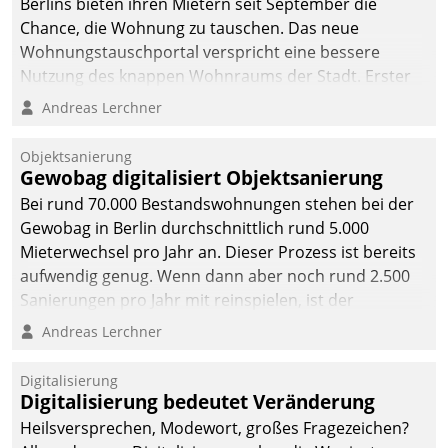
Berlins bieten ihren Mietern seit September die
Chance, die Wohnung zu tauschen. Das neue
Wohnungstauschportal verspricht eine bessere
Nutzung des knappen Wohnraums der Stadt. Erster
Anwendungsfall für Datatrains Lösung API-Hub mit
Andreas Lerchner
Schnittstellen zu den ERP-Systemen der
Unternehmen.
Objektsanierung
Gewobag digitalisiert Objektsanierung
Bei rund 70.000 Bestandswohnungen stehen bei der
Gewobag in Berlin durchschnittlich rund 5.000
Mieterwechsel pro Jahr an. Dieser Prozess ist bereits
aufwendig genug. Wenn dann aber noch rund 2.500
Sanierungen pro Jahr mit reinspielen, ist der
Betreuungs- und Organisationsaufwand immens. Im
Andreas Lerchner
Rahmen ihrer Digitalisierungsstrategie hat das
kommunale Wohnungsbauunternehmen daher
Digitalisierung
gemeinsam mit der Berliner Datatrain GmbH den
Digitalisierung bedeutet Veränderung
Teilprozess der Objektsanierung digitalisiert.
Heilsversprechen, Modewort, großes Fragezeichen?