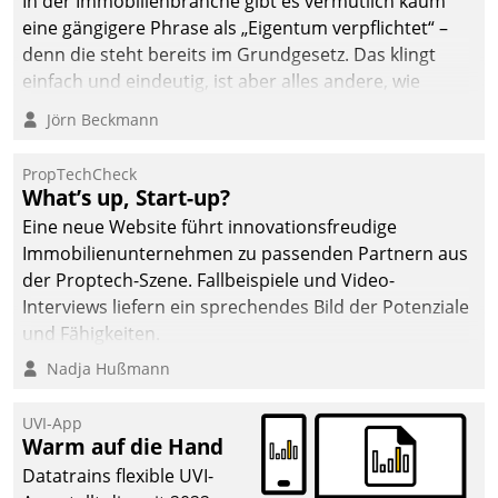
In der Immobilienbranche gibt es vermutlich kaum
eine gängigere Phrase als „Eigentum verpflichtet“ –
denn die steht bereits im Grundgesetz. Das klingt
einfach und eindeutig, ist aber alles andere, wie
Branchenbeschäftigte wissen. Denn mit der
Jörn Beckmann
Verantwortung folgen Verpflichtungen.
PropTechCheck
What’s up, Start-up?
Eine neue Website führt innovationsfreudige
Immobilienunternehmen zu passenden Partnern aus
der Proptech-Szene. Fallbeispiele und Video-
Interviews liefern ein sprechendes Bild der Potenziale
und Fähigkeiten.
Nadja Hußmann
UVI-App
Warm auf die Hand
Datatrains flexible UVI-