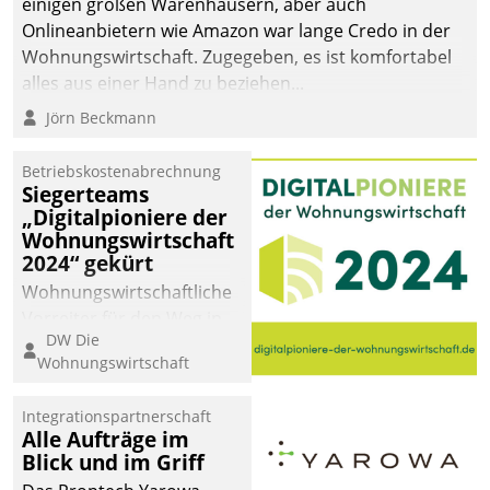
einigen großen Warenhäusern, aber auch
Onlineanbietern wie Amazon war lange Credo in der
Wohnungswirtschaft. Zugegeben, es ist komfortabel
alles aus einer Hand zu beziehen...
Jörn Beckmann
Betriebskostenabrechnung
Siegerteams
„Digitalpioniere der
Wohnungswirtschaft
2024“ gekürt
Wohnungswirtschaftliche
Vorreiter für den Weg in
DW Die
eine digitale Zukunft zu
Wohnungswirtschaft
finden, ist das Ziel des
Awards „Digitalpioniere
Integrationspartnerschaft
der
Alle Aufträge im
Wohnungswirtschaft“.
Blick und im Griff
Bewerben können sich