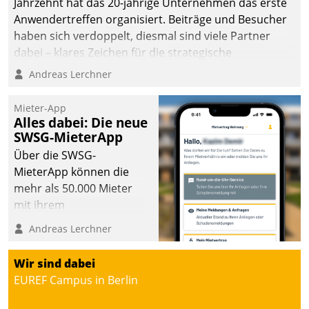
Jahrzehnt hat das 20-jährige Unternehmen das erste
Anwendertreffen organisiert. Beiträge und Besucher
haben sich verdoppelt, diesmal sind viele Partner
dabei – klares Zeichen für die strategische
Fokussierung auf den Kunden.
Andreas Lerchner
Mieter-App
Alles dabei: Die neue
SWSG-MieterApp
Über die SWSG-
MieterApp können die
mehr als 50.000 Mieter
mit ihrem
Wohnungsunternehmen
Andreas Lerchner
kommunizieren, auf dem
Laufenden bleiben, Daten
Wir sind dabei
einsehen und ändern
EUREF Campus in Berlin
oder
Schadensmeldungen