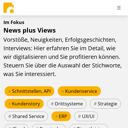
Im Fokus
News plus Views
Vorstöße, Neuigkeiten, Erfolgsgeschichten,
Interviews: Hier erfahren Sie im Detail, wie
wir digitalisieren und Sie profitieren können.
Steuern Sie über die Auswahl der Stichworte,
was Sie interessiert.
×
Schnittstellen, API
×
Kundenservice
×
Kundenstory
#
Drittsysteme
#
Strategie
#
Shared Service
×
ERP
#
UX/UI