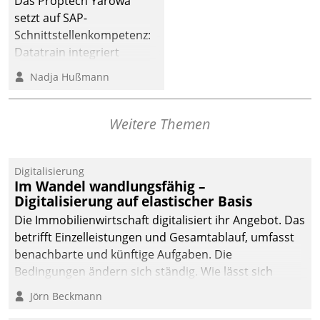
Das Proptech Yarowa
dafür ein Team
setzt auf SAP-
bestehend aus
Schnittstellenkompetenz:
Wohnungsunternehmen
Datatrain integriert
und PropTech.
Yarowas Portal zur
Nadja Hußmann
Vergabe und Verwaltung
von Aufträgen der
operativen
Weitere Themen
Instandhaltung in die
SAP-Systemlandschaft
Digitalisierung
deutscher
Im Wandel wandlungsfähig –
Wohnungsunternehmen
Digitalisierung auf elastischer Basis
– und beschleunigt damit
Die Immobilienwirtschaft digitalisiert ihr Angebot. Das
den Weg vom
betrifft Einzelleistungen und Gesamtablauf, umfasst
Mieteranliegen zum
benachbarte und künftige Aufgaben. Die
Dienstleisterauftrag.
Bedingungen ändern sich ständig. Wie lässt sich
technisch die Kontrolle wahren und zugleich Freiraum
Jörn Beckmann
fürs Wachsen öffnen?