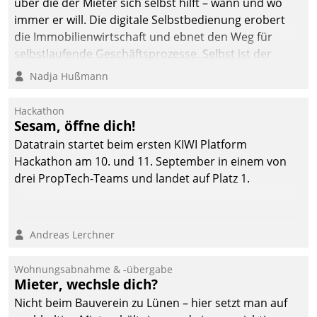
über die der Mieter sich selbst hilft – wann und wo
immer er will. Die digitale Selbstbedienung erobert
die Immobilienwirtschaft und ebnet den Weg für
selbstlaufende Geschäftsprozesse. Selbst ist der
Kunde und smart der Serviceanbieter.
Nadja Hußmann
Hackathon
Sesam, öffne dich!
Datatrain startet beim ersten KIWI Platform
Hackathon am 10. und 11. September in einem von
drei PropTech-Teams und landet auf Platz 1.
Andreas Lerchner
Wohnungsabnahme & -übergabe
Mieter, wechsle dich?
Nicht beim Bauverein zu Lünen – hier setzt man auf