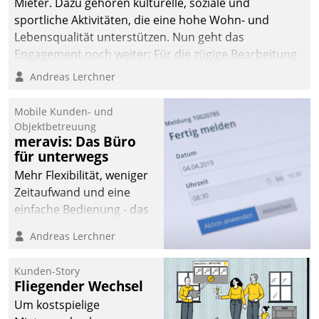
Mieter. Dazu gehören kulturelle, soziale und
sportliche Aktivitäten, die eine hohe Wohn- und
Lebensqualität unterstützen. Nun geht das
Engagement noch weiter: Für die zügige Bearbeitung
von Beschwerden – oder Lob – richtet das
Andreas Lerchner
Unternehmen mit Datatrains Applikation fürs Lob-
und Beschwerde-Management einen eigenen Kanal
Mobile Kunden- und
ein.
Objektbetreuung
meravis: Das Büro
für unterwegs
Mehr Flexibilität, weniger
Zeitaufwand und eine
einfache Bedienung - das
verspricht das aktuelle
Andreas Lerchner
Cockpit für mobile
Mitarbeiter von
Kunden-Story
Datatrain. Die meravis
Fliegender Wechsel
Wohnungsbau- und
Um kostspielige
Immobilien GmbH hat