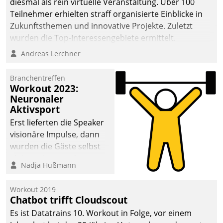
diesmal als rein virtuelle Veranstaltung. Über 100
Teilnehmer erhielten straff organisierte Einblicke in
Zukunftsthemen und innovative Projekte. Zuletzt
wurden die Top-Interessengebiete ermittelt.
Andreas Lerchner
Branchentreffen
Workout 2023:
Neuronaler
Aktivsport
Erst lieferten die Speaker
visionäre Impulse, dann
wurden die Gäste selbst
aktiv und sammelten
Nadja Hußmann
methodisch
Vernetzungsideen fürs
Workout 2019
Quartier. Dazwischen
Chatbot trifft Cloudscout
zeigte Datatrain, was es
Es ist Datatrains 10. Workout in Folge, vor einem
Neues zu bieten hat.