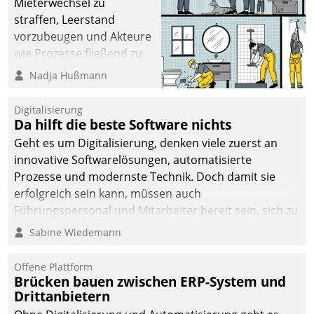
Mieterwechsel zu
sich dabei für den Betrieb
straffen, Leerstand
der Lösung über die SAP
vorzubeugen und Akteure
Cloud Platform
wie Prozesse fließend zu
entschieden - als erstes
vernetzen, nutzt die
Nadja Hußmann
Unternehmen am
Berliner Gewobag seit
Wohnungsmarkt.
Jahresbeginn eine
Digitalisierung
Überblick, Einsicht und
Da hilft die beste Software nichts
Eingriff bietende Lösung.
Geht es um Digitalisierung, denken viele zuerst an
Zur Entwicklung setzte
innovative Softwarelösungen, automatisierte
man auf
Prozesse und modernste Technik. Doch damit sie
Cloudtechnologie,
erfolgreich sein kann, müssen auch
bewährte und Startup-
Führungspersonal und Mitarbeiter bereit sein, sich zu
Partner sowie erstmals
verändern und anzupassen, sonst werden sie an ihr
Sabine Wiedemann
agile Projektmethoden.
scheitern.
Offene Plattform
Brücken bauen zwischen ERP-System und
Drittanbietern