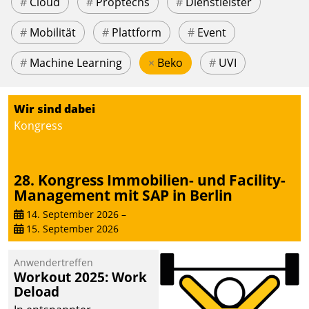
#
Cloud
#
Proptechs
#
Dienstleister
#
Mobilität
#
Plattform
#
Event
#
Machine Learning
×
Beko
#
UVI
Wir sind dabei
Kongress
28. Kongress Immobilien- und Facility-
Management mit SAP in Berlin
14. September 2026
–
15. September 2026
Anwendertreffen
Workout 2025: Work
Deload