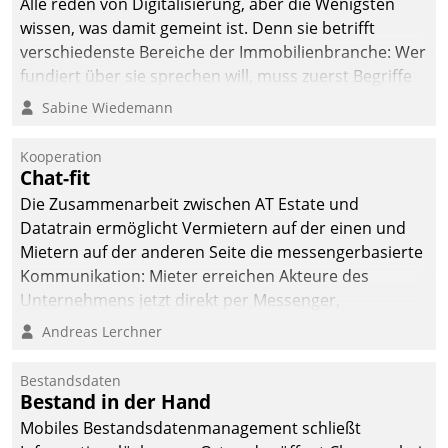
Alle reden von Digitalisierung, aber die Wenigsten
wissen, was damit gemeint ist. Denn sie betrifft
verschiedenste Bereiche der Immobilienbranche: Wer
fundiert über sie sprechen will, muss zuerst Begriffe
klären. Ein Aspekt ist die betriebliche Optimierung:
Sabine Wiedemann
Moderne Softwarelösungen ermöglichen große
Einsparungen durch optimierte und automatisierte
Kooperation
Prozesse. Doch man darf nicht zu viel erwarten: Allein
Chat-fit
mit der Einführung einer neuen Software ist es nicht
Die Zusammenarbeit zwischen AT Estate und
getan. Die Digitalisierung erfordert von Unternehmen
Datatrain ermöglicht Vermietern auf der einen und
die Bereitschaft, sich zu überprüfen, zu hinterfragen
Mietern auf der anderen Seite die messengerbasierte
und zu verändern.
Kommunikation: Mieter erreichen Akteure des
Unternehmens jetzt direkt per Messenger,
Mitarbeiter oder Dienstleister empfangen oder
Andreas Lerchner
versenden die Nachrichten via Cockpit.
Bestandsdaten
Bestand in der Hand
Mobiles Bestandsdatenmanagement schließt