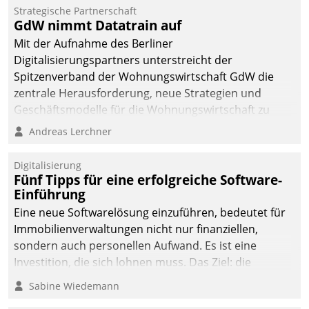
Strategische Partnerschaft
GdW nimmt Datatrain auf
Mit der Aufnahme des Berliner
Digitalisierungspartners unterstreicht der
Spitzenverband der Wohnungswirtschaft GdW die
zentrale Herausforderung, neue Strategien und
Geschäftsmodelle für die Wohnungswirtschaft zu
entwickeln.
Andreas Lerchner
Digitalisierung
Fünf Tipps für eine erfolgreiche Software-
Einführung
Eine neue Softwarelösung einzuführen, bedeutet für
Immobilienverwaltungen nicht nur finanziellen,
sondern auch personellen Aufwand. Es ist eine
Investition, die sich lohnen muss. Das Ziel: die
nachhaltige Optimierung der Geschäftsabläufe. Damit
Sabine Wiedemann
dieses Ziel erreicht wird, sollten einige Grundregeln