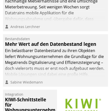
nachhaltige Mietverhältnisse und eine umsichtige
Mieterbetreuung. Seit wenigen Wochen sorgt
Datatrains mobile Applikation für die
Wohnungsabnahme und -übergabe dafür, dass
Mieter wohlgeordnet kommen und, so es sein muss,
Andreas Lerchner
gehen können.
Bestandsdaten
Mehr Wert auf den Datenbestand legen
Ein belastbarer Datenbestand zu ihren Objekten
liefert Wohnungsunternehmen die Grundlage für die
Megatrends Digitalisierung und Effizienzsteigerung –
doch vielerorts muss er erst noch aufgebaut werden.
Mobile Lösungen sind dabei eine große Hilfe.
Sabine Wiedemann
Integration
KIWI-Schnittstelle
für
Wohnungsunternehmen