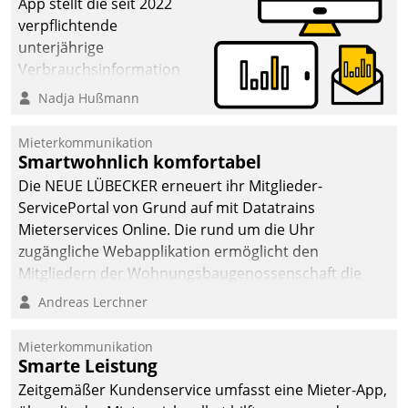
App stellt die seit 2022
verpflichtende
unterjährige
Verbrauchsinformation
schnell, zuverlässig und
Nadja Hußmann
leicht bekömmlich bereit:
Die monatlichen
Mieterkommunikation
Mitteilungen zum
Smartwohnlich komfortabel
Heizungs- und
Die NEUE LÜBECKER erneuert ihr Mitglieder-
Wasserverbrauch gehen
ServicePortal von Grund auf mit Datatrains
automatisiert, vollständig
Mieterservices Online. Die rund um die Uhr
und auf Wunsch über
zugängliche Webapplikation ermöglicht den
mehrere zuvor
Mitgliedern der Wohnungs­bau­genossenschaft die
festgelegte
Kontaktaufnahme per Smartphone, Tablet oder PC.
Andreas Lerchner
Kommunikationswege bei
den Empfängern ein.
Mieterkommunikation
Smarte Leistung
Zeitgemäßer Kundenservice umfasst eine Mieter-App,