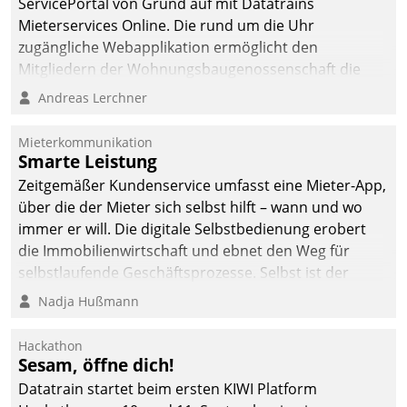
ServicePortal von Grund auf mit Datatrains
Mieterservices Online. Die rund um die Uhr
zugängliche Webapplikation ermöglicht den
Mitgliedern der Wohnungs­bau­genossenschaft die
Kontaktaufnahme per Smartphone, Tablet oder PC.
Andreas Lerchner
Mieterkommunikation
Smarte Leistung
Zeitgemäßer Kundenservice umfasst eine Mieter-App,
über die der Mieter sich selbst hilft – wann und wo
immer er will. Die digitale Selbstbedienung erobert
die Immobilienwirtschaft und ebnet den Weg für
selbstlaufende Geschäftsprozesse. Selbst ist der
Kunde und smart der Serviceanbieter.
Nadja Hußmann
Hackathon
Sesam, öffne dich!
Datatrain startet beim ersten KIWI Platform