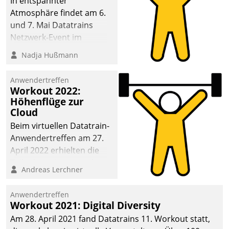
In entspannter
Atmosphäre findet am 6.
und 7. Mai Datatrains
Netzwerk-Event im
Kunden- und Partnerkreis
Nadja Hußmann
statt. Zentrale Frage: Wie
lassen sich
Anwendertreffen
Mammutprojekte
Workout 2022:
meistern und Workloads
Höhenflüge zur
Cloud
wuppen – bei zunehmend
anspruchsvollen
Beim virtuellen Datatrain-
Aufgaben und
Anwendertreffen am 27.
abnehmendem
April 2022 erhielten die
Nachwuchs?
Teilnehmerinnen und
Andreas Lerchner
Teilnehmer kurzweilige
Einblicke in innovative
Anwendertreffen
Cloud-Strategien und -
Workout 2021: Digital Diversity
Lösungen mit hohem
Am 28. April 2021 fand Datatrains 11. Workout statt,
Zukunftspotenzial.