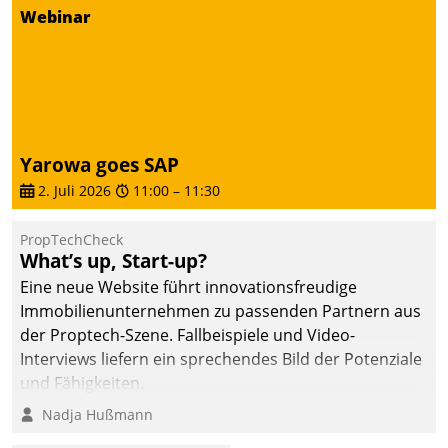
von AktivBo und
Webinar
Datatrain ermöglicht
automatisiert ausgelöste,
zielgerichtete
Mieterbefragungen – eine
starke Grundlage für
intelligente,
Yarowa goes SAP
datengestützte
2. Juli 2026
11:00
–
11:30
Entscheidungen.
PropTechCheck
What’s up, Start-up?
Eine neue Website führt innovationsfreudige
Immobilienunternehmen zu passenden Partnern aus
der Proptech-Szene. Fallbeispiele und Video-
Interviews liefern ein sprechendes Bild der Potenziale
und Fähigkeiten.
Nadja Hußmann