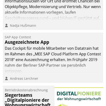
Informationslücken vor Ort und eröffnet Chancen bei
Objektpflege, Modernisierung und Vertrieb. Nur wenn
aktuelle Informationen vorliegen, laufen
Geschäftsprozesse rund – und blühen IT-gestützt auf.
Nadja Hußmann
SAP App Contest
Ausgezeichnete App
Das Cockpit für mobile Mitarbeiter von Datatrain hat
im Rahmen des „MEE SAP Cloud Platform App Contest
2018“ eine Auszeichnung erhalten. Im Frühjahr 2019
nahm der Berliner SAP-Partner sie persönlich
entgegen.
Andreas Lerchner
Betriebskostenabrechnung
Siegerteams
„Digitalpioniere der
Wohnungswirtschaft