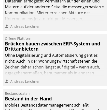
Datatrain ermöglicht Vermietern auf der einen und
die Bereitschaft, sich zu überprüfen, zu hinterfragen
Mietern auf der anderen Seite die messengerbasierte
und zu verändern.
Kommunikation: Mieter erreichen Akteure des
Unternehmens jetzt direkt per Messenger,
Mitarbeiter oder Dienstleister empfangen oder
Andreas Lerchner
versenden die Nachrichten via Cockpit.
Offene Plattform
Brücken bauen zwischen ERP-System und
Drittanbietern
Ohne Digitalisierung und Automatisierung geht es
nicht: Auch in der Wohnungswirtschaft stehen die
Zeichen daher schon längst auf digital – wenn auch,
zugegebenermaßen, behutsamer als in anderen
Branchen.
Andreas Lerchner
Bestandsdaten
Bestand in der Hand
Mobiles Bestandsdatenmanagement schließt