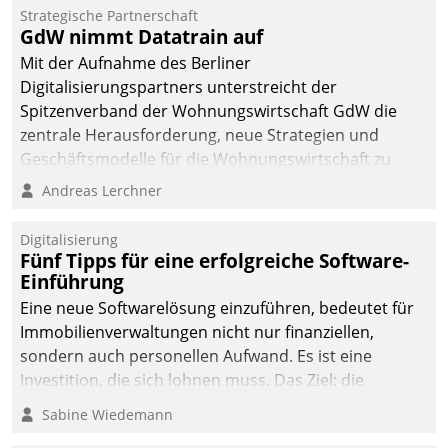
Strategische Partnerschaft
GdW nimmt Datatrain auf
Mit der Aufnahme des Berliner
Digitalisierungspartners unterstreicht der
Spitzenverband der Wohnungswirtschaft GdW die
zentrale Herausforderung, neue Strategien und
Geschäftsmodelle für die Wohnungswirtschaft zu
entwickeln.
Andreas Lerchner
Digitalisierung
Fünf Tipps für eine erfolgreiche Software-
Einführung
Eine neue Softwarelösung einzuführen, bedeutet für
Immobilienverwaltungen nicht nur finanziellen,
sondern auch personellen Aufwand. Es ist eine
Investition, die sich lohnen muss. Das Ziel: die
nachhaltige Optimierung der Geschäftsabläufe. Damit
Sabine Wiedemann
dieses Ziel erreicht wird, sollten einige Grundregeln