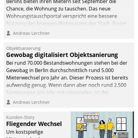
Berlins bieten ihren Mietern seit September die
Chance, die Wohnung zu tauschen. Das neue
Wohnungstauschportal verspricht eine bessere
Nutzung des knappen Wohnraums der Stadt. Erster
Anwendungsfall für Datatrains Lösung API-Hub mit
Andreas Lerchner
Schnittstellen zu den ERP-Systemen der
Unternehmen.
Objektsanierung
Gewobag digitalisiert Objektsanierung
Bei rund 70.000 Bestandswohnungen stehen bei der
Gewobag in Berlin durchschnittlich rund 5.000
Mieterwechsel pro Jahr an. Dieser Prozess ist bereits
aufwendig genug. Wenn dann aber noch rund 2.500
Sanierungen pro Jahr mit reinspielen, ist der
Betreuungs- und Organisationsaufwand immens. Im
Andreas Lerchner
Rahmen ihrer Digitalisierungsstrategie hat das
kommunale Wohnungsbauunternehmen daher
Kunden-Story
gemeinsam mit der Berliner Datatrain GmbH den
Fliegender Wechsel
Teilprozess der Objektsanierung digitalisiert.
Um kostspielige