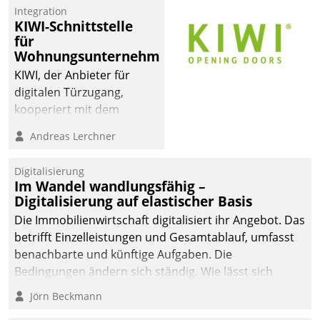
Integration
KIWI-Schnittstelle
für
Wohnungsunternehmen
KIWI, der Anbieter für
digitalen Türzugang,
kooperiert mit dem
Beratungs- und
Andreas Lerchner
Softwareentwicklungshaus
Datatrain.
Digitalisierung
Im Wandel wandlungsfähig –
Digitalisierung auf elastischer Basis
Die Immobilienwirtschaft digitalisiert ihr Angebot. Das
betrifft Einzelleistungen und Gesamtablauf, umfasst
benachbarte und künftige Aufgaben. Die
Bedingungen ändern sich ständig. Wie lässt sich
technisch die Kontrolle wahren und zugleich Freiraum
Jörn Beckmann
fürs Wachsen öffnen?