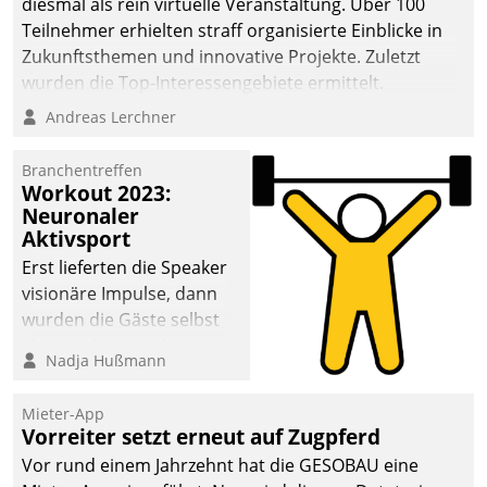
diesmal als rein virtuelle Veranstaltung. Über 100
Teilnehmer erhielten straff organisierte Einblicke in
Zukunftsthemen und innovative Projekte. Zuletzt
wurden die Top-Interessengebiete ermittelt.
Andreas Lerchner
Branchentreffen
Workout 2023:
Neuronaler
Aktivsport
Erst lieferten die Speaker
visionäre Impulse, dann
wurden die Gäste selbst
aktiv und sammelten
Nadja Hußmann
methodisch
Vernetzungsideen fürs
Mieter-App
Quartier. Dazwischen
Vorreiter setzt erneut auf Zugpferd
zeigte Datatrain, was es
Vor rund einem Jahrzehnt hat die GESOBAU eine
Neues zu bieten hat.