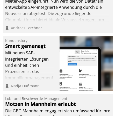
Mieter-App eingeführt. Nun wird die von Datatrain
entwickelte SAP-integrierte Anwendung durch die
Neuversion abgelöst. Die zugrunde liegende
Cloudplattform bietet ideale Voraussetzungen, um
die Funktionalität der App zu erweitern und weitere
Andreas Lerchner
innovative Apps, auch von Drittanbietern, in SAP zu
integrieren.
Kundenstory
Smart gemanagt
Mit neuen SAP-
integrierten Lösungen
und einheitlichen
Prozessen ist das
Immobilienmanagement
der Bayerischen
Nadja Hußmann
Versorgungskammer im
Ressort Kapitalanlage für
Lob- und Beschwerde-Management
künftige Aufgaben und
Motzen in Mannheim erlaubt
Herausforderungen
Die GBG Mannheim engagiert sich umfassend für ihre
gerüstet.