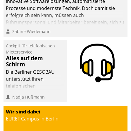
innovative Softwarelösungen, automatisierte
sich dabei für den Betrieb
Prozesse und modernste Technik. Doch damit sie
der Lösung über die SAP
erfolgreich sein kann, müssen auch
Cloud Platform
Führungspersonal und Mitarbeiter bereit sein, sich zu
entschieden - als erstes
verändern und anzupassen, sonst werden sie an ihr
Sabine Wiedemann
Unternehmen am
scheitern.
Wohnungsmarkt.
Cockpit für telefonischen
Mieterservice
Alles auf dem
Schirm
Die Berliner GESOBAU
unterstützt ihren
telefonischen
Mieterservice mit einem
Nadja Hußmann
digitalen Cockpit, das
situationsbezogen
Wir sind dabei
passende Fragen und
EUREF Campus in Berlin
Schlagworte auswirft.
Eine intuitive