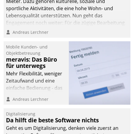
Mieter. Dazu gehören kulturelle, soziale und
sportliche Aktivitäten, die eine hohe Wohn- und
Lebensqualität unterstützen. Nun geht das
Engagement noch weiter: Für die zügige Bearbeitung
von Beschwerden – oder Lob – richtet das
Andreas Lerchner
Unternehmen mit Datatrains Applikation fürs Lob-
und Beschwerde-Management einen eigenen Kanal
Mobile Kunden- und
ein.
Objektbetreuung
meravis: Das Büro
für unterwegs
Mehr Flexibilität, weniger
Zeitaufwand und eine
einfache Bedienung - das
verspricht das aktuelle
Andreas Lerchner
Cockpit für mobile
Mitarbeiter von
Digitalisierung
Datatrain. Die meravis
Da hilft die beste Software nichts
Wohnungsbau- und
Geht es um Digitalisierung, denken viele zuerst an
Immobilien GmbH hat