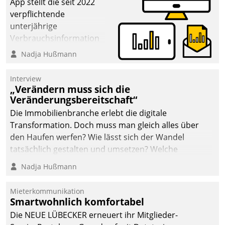
App stellt die seit 2022
verpflichtende
unterjährige
Verbrauchsinformation
schnell, zuverlässig und
Nadja Hußmann
leicht bekömmlich bereit:
Die monatlichen
Interview
Mitteilungen zum
„Verändern muss sich die
Veränderungsbereitschaft“
Heizungs- und
Wasserverbrauch gehen
Die Immobilienbranche erlebt die digitale
automatisiert, vollständig
Transformation. Doch muss man gleich alles über
und auf Wunsch über
den Haufen werfen? Wie lässt sich der Wandel
mehrere zuvor
tatsächlich gestalten und umsetzen? Welche
festgelegte
Argumente zählen wirklich?
Nadja Hußmann
Kommunikationswege bei
den Empfängern ein.
Mieterkommunikation
Smartwohnlich komfortabel
Die NEUE LÜBECKER erneuert ihr Mitglieder-