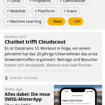
#
Cloud
#
Proptechs
#
Dienstleister
#
Mobilität
#
Plattform
#
Event
#
Machine Learning
×
Beko
×
UVI
Workout 2019
Chatbot trifft Cloudscout
Es ist Datatrains 10. Workout in Folge, vor einem
Jahrzehnt hat das 20-jährige Unternehmen das erste
Anwendertreffen organisiert. Beiträge und Besucher
haben sich verdoppelt, diesmal sind viele Partner
dabei – klares Zeichen für die strategische
Fokussierung auf den Kunden.
Andreas Lerchner
Mieter-App
Alles dabei: Die neue
SWSG-MieterApp