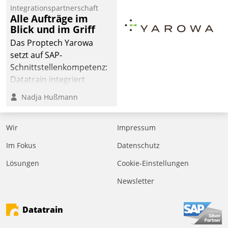
Integrationspartnerschaft
Alle Aufträge im
Blick und im Griff
Das Proptech Yarowa
setzt auf SAP-
Schnittstellenkompetenz:
Datatrain integriert
Yarowas Portal zur
Nadja Hußmann
Vergabe und Verwaltung
von Aufträgen der
Wir
Impressum
operativen
Instandhaltung in die
Im Fokus
Datenschutz
SAP-Systemlandschaft
Lösungen
Cookie-Einstellungen
deutscher
Wohnungsunternehmen
Newsletter
– und beschleunigt damit
den Weg vom
Datatrain
Mieteranliegen zum
Dienstleisterauftrag.