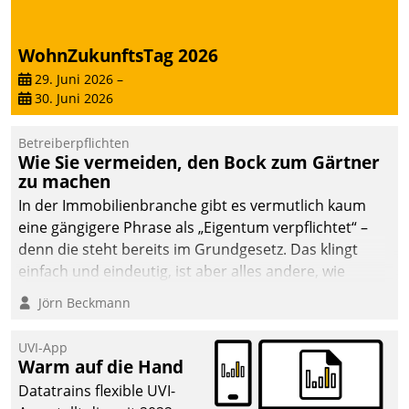
Dialogführung ermöglicht
dem externen
WohnZukunftsTag 2026
Serviceteam, Anrufe von
Mietenden zügiger und
29. Juni 2026
–
30. Juni 2026
effizienter zu bearbeiten.
Betreiberpflichten
Wie Sie vermeiden, den Bock zum Gärtner
zu machen
In der Immobilienbranche gibt es vermutlich kaum
eine gängigere Phrase als „Eigentum verpflichtet“ –
denn die steht bereits im Grundgesetz. Das klingt
einfach und eindeutig, ist aber alles andere, wie
Branchenbeschäftigte wissen. Denn mit der
Jörn Beckmann
Verantwortung folgen Verpflichtungen.
UVI-App
Warm auf die Hand
Datatrains flexible UVI-