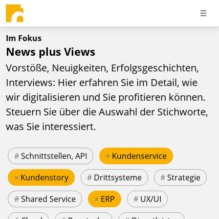
Im Fokus
News plus Views
Vorstöße, Neuigkeiten, Erfolgsgeschichten,
Interviews: Hier erfahren Sie im Detail, wie
wir digitalisieren und Sie profitieren können.
Steuern Sie über die Auswahl der Stichworte,
was Sie interessiert.
#
Schnittstellen, API
×
Kundenservice
×
Kundenstory
#
Drittsysteme
#
Strategie
#
Shared Service
×
ERP
#
UX/UI