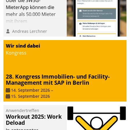
Über die SWSG-
MieterApp können die
mehr als 50.000 Mieter
mit ihrem
Wohnungsunternehmen
Andreas Lerchner
kommunizieren, auf dem
Laufenden bleiben, Daten
Wir sind dabei
einsehen und ändern
Kongress
oder
Schadensmeldungen
abgeben – rund um die
28. Kongress Immobilien- und Facility-
Uhr.
Management mit SAP in Berlin
14. September 2026
–
15. September 2026
Anwendertreffen
Workout 2025: Work
Deload