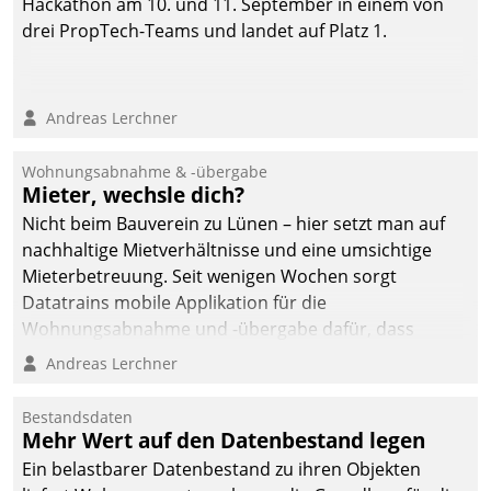
Hackathon am 10. und 11. September in einem von
drei PropTech-Teams und landet auf Platz 1.
Andreas Lerchner
Wohnungsabnahme & -übergabe
Mieter, wechsle dich?
Nicht beim Bauverein zu Lünen – hier setzt man auf
nachhaltige Mietverhältnisse und eine umsichtige
Mieterbetreuung. Seit wenigen Wochen sorgt
Datatrains mobile Applikation für die
Wohnungsabnahme und -übergabe dafür, dass
Mieter wohlgeordnet kommen und, so es sein muss,
Andreas Lerchner
gehen können.
Bestandsdaten
Mehr Wert auf den Datenbestand legen
Ein belastbarer Datenbestand zu ihren Objekten