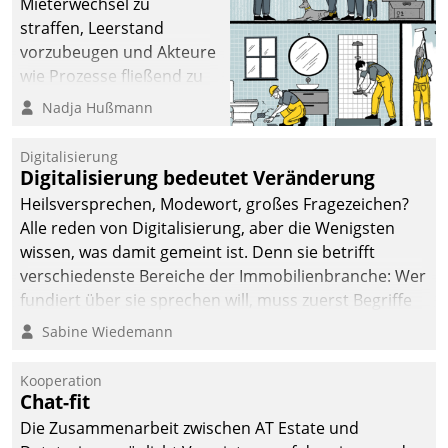
Mieterwechsel zu
straffen, Leerstand
vorzubeugen und Akteure
wie Prozesse fließend zu
vernetzen, nutzt die
Nadja Hußmann
Berliner Gewobag seit
Jahresbeginn eine
Digitalisierung
Überblick, Einsicht und
Digitalisierung bedeutet Veränderung
Eingriff bietende Lösung.
Heilsversprechen, Modewort, großes Fragezeichen?
Zur Entwicklung setzte
Alle reden von Digitalisierung, aber die Wenigsten
man auf
wissen, was damit gemeint ist. Denn sie betrifft
Cloudtechnologie,
verschiedenste Bereiche der Immobilienbranche: Wer
bewährte und Startup-
fundiert über sie sprechen will, muss zuerst Begriffe
Partner sowie erstmals
klären. Ein Aspekt ist die betriebliche Optimierung:
Sabine Wiedemann
agile Projektmethoden.
Moderne Softwarelösungen ermöglichen große
Einsparungen durch optimierte und automatisierte
Kooperation
Prozesse. Doch man darf nicht zu viel erwarten: Allein
Chat-fit
mit der Einführung einer neuen Software ist es nicht
Die Zusammenarbeit zwischen AT Estate und
getan. Die Digitalisierung erfordert von Unternehmen