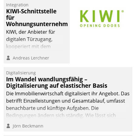
Die monatlichen
Integration
Mitteilungen zum
KIWI-Schnittstelle
für
Heizungs- und
Wohnungsunternehmen
Wasserverbrauch gehen
automatisiert, vollständig
KIWI, der Anbieter für
und auf Wunsch über
digitalen Türzugang,
mehrere zuvor
kooperiert mit dem
festgelegte
Beratungs- und
Andreas Lerchner
Kommunikationswege bei
Softwareentwicklungshaus
den Empfängern ein.
Datatrain.
Digitalisierung
Im Wandel wandlungsfähig –
Digitalisierung auf elastischer Basis
Die Immobilienwirtschaft digitalisiert ihr Angebot. Das
betrifft Einzelleistungen und Gesamtablauf, umfasst
benachbarte und künftige Aufgaben. Die
Bedingungen ändern sich ständig. Wie lässt sich
technisch die Kontrolle wahren und zugleich Freiraum
Jörn Beckmann
fürs Wachsen öffnen?