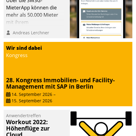
Über die SWSG-
MieterApp können die
mehr als 50.000 Mieter
mit ihrem
Wohnungsunternehmen
Andreas Lerchner
kommunizieren, auf dem
Laufenden bleiben, Daten
Wir sind dabei
einsehen und ändern
Kongress
oder
Schadensmeldungen
abgeben – rund um die
28. Kongress Immobilien- und Facility-
Uhr.
Management mit SAP in Berlin
14. September 2026
–
15. September 2026
Anwendertreffen
Workout 2022:
Höhenflüge zur
Cloud