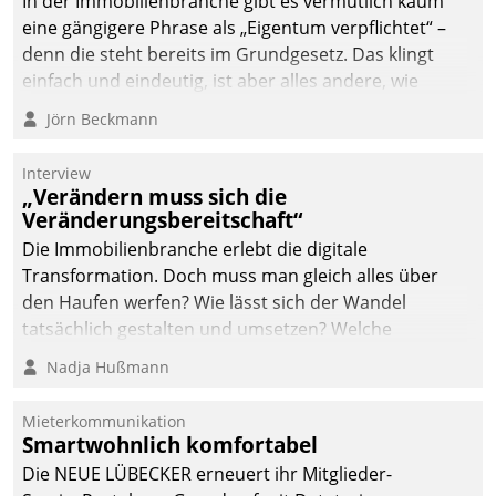
In der Immobilienbranche gibt es vermutlich kaum
eine gängigere Phrase als „Eigentum verpflichtet“ –
denn die steht bereits im Grundgesetz. Das klingt
einfach und eindeutig, ist aber alles andere, wie
Branchenbeschäftigte wissen. Denn mit der
Jörn Beckmann
Verantwortung folgen Verpflichtungen.
Interview
„Verändern muss sich die
Veränderungsbereitschaft“
Die Immobilienbranche erlebt die digitale
Transformation. Doch muss man gleich alles über
den Haufen werfen? Wie lässt sich der Wandel
tatsächlich gestalten und umsetzen? Welche
Argumente zählen wirklich?
Nadja Hußmann
Mieterkommunikation
Smartwohnlich komfortabel
Die NEUE LÜBECKER erneuert ihr Mitglieder-