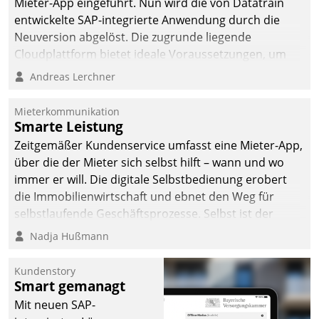
Mieter-App eingeführt. Nun wird die von Datatrain
entwickelte SAP-integrierte Anwendung durch die
Neuversion abgelöst. Die zugrunde liegende
Cloudplattform bietet ideale Voraussetzungen, um
die Funktionalität der App zu erweitern und weitere
Andreas Lerchner
innovative Apps, auch von Drittanbietern, in SAP zu
integrieren.
Mieterkommunikation
Smarte Leistung
Zeitgemäßer Kundenservice umfasst eine Mieter-App,
über die der Mieter sich selbst hilft – wann und wo
immer er will. Die digitale Selbstbedienung erobert
die Immobilienwirtschaft und ebnet den Weg für
selbstlaufende Geschäftsprozesse. Selbst ist der
Kunde und smart der Serviceanbieter.
Nadja Hußmann
Kundenstory
Smart gemanagt
Mit neuen SAP-