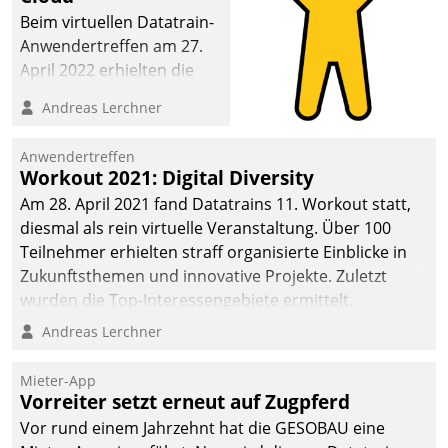
Beim virtuellen Datatrain-
Anwendertreffen am 27.
April 2022 erhielten die
Teilnehmerinnen und
Andreas Lerchner
Teilnehmer kurzweilige
Einblicke in innovative
Anwendertreffen
Cloud-Strategien und -
Workout 2021: Digital Diversity
Lösungen mit hohem
Am 28. April 2021 fand Datatrains 11. Workout statt,
Zukunftspotenzial.
diesmal als rein virtuelle Veranstaltung. Über 100
Teilnehmer erhielten straff organisierte Einblicke in
Zukunftsthemen und innovative Projekte. Zuletzt
wurden die Top-Interessengebiete ermittelt.
Andreas Lerchner
Mieter-App
Vorreiter setzt erneut auf Zugpferd
Vor rund einem Jahrzehnt hat die GESOBAU eine