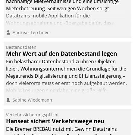
nachhaltige Mietverhältnisse und eine umsichtige
Mieterbetreuung. Seit wenigen Wochen sorgt
Datatrains mobile Applikation für die
Wohnungsabnahme und -übergabe dafür, dass
Mieter wohlgeordnet kommen und, so es sein muss,
Andreas Lerchner
gehen können.
Bestandsdaten
Mehr Wert auf den Datenbestand legen
Ein belastbarer Datenbestand zu ihren Objekten
liefert Wohnungsunternehmen die Grundlage für die
Megatrends Digitalisierung und Effizienzsteigerung –
doch vielerorts muss er erst noch aufgebaut werden.
Mobile Lösungen sind dabei eine große Hilfe.
Sabine Wiedemann
Verkehrssicherungspflicht
Hanseat sichert Verkehrswege neu
Die Bremer BREBAU nutzt mit Gewinn Datatrains