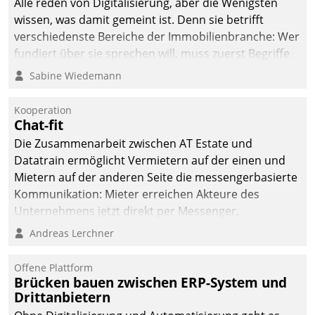
Alle reden von Digitalisierung, aber die Wenigsten
man auf
wissen, was damit gemeint ist. Denn sie betrifft
Cloudtechnologie,
verschiedenste Bereiche der Immobilienbranche: Wer
bewährte und Startup-
fundiert über sie sprechen will, muss zuerst Begriffe
Partner sowie erstmals
klären. Ein Aspekt ist die betriebliche Optimierung:
Sabine Wiedemann
agile Projektmethoden.
Moderne Softwarelösungen ermöglichen große
Einsparungen durch optimierte und automatisierte
Kooperation
Prozesse. Doch man darf nicht zu viel erwarten: Allein
Chat-fit
mit der Einführung einer neuen Software ist es nicht
Die Zusammenarbeit zwischen AT Estate und
getan. Die Digitalisierung erfordert von Unternehmen
Datatrain ermöglicht Vermietern auf der einen und
die Bereitschaft, sich zu überprüfen, zu hinterfragen
Mietern auf der anderen Seite die messengerbasierte
und zu verändern.
Kommunikation: Mieter erreichen Akteure des
Unternehmens jetzt direkt per Messenger,
Mitarbeiter oder Dienstleister empfangen oder
Andreas Lerchner
versenden die Nachrichten via Cockpit.
Offene Plattform
Brücken bauen zwischen ERP-System und
Drittanbietern