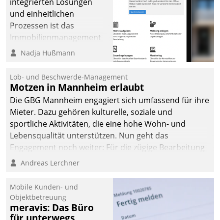
integrierten Lösungen
und einheitlichen
Prozessen ist das
Immobilienmanagement
der Bayerischen
Nadja Hußmann
Versorgungskammer im
Ressort Kapitalanlage für
Lob- und Beschwerde-Management
künftige Aufgaben und
Motzen in Mannheim erlaubt
Herausforderungen
Die GBG Mannheim engagiert sich umfassend für ihre
gerüstet.
Mieter. Dazu gehören kulturelle, soziale und
sportliche Aktivitäten, die eine hohe Wohn- und
Lebensqualität unterstützen. Nun geht das
Engagement noch weiter: Für die zügige Bearbeitung
von Beschwerden – oder Lob – richtet das
Andreas Lerchner
Unternehmen mit Datatrains Applikation fürs Lob-
und Beschwerde-Management einen eigenen Kanal
Mobile Kunden- und
ein.
Objektbetreuung
meravis: Das Büro
für unterwegs