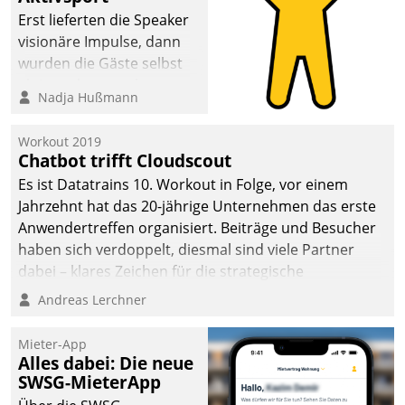
anspruchsvollen
Erst lieferten die Speaker
Aufgaben und
visionäre Impulse, dann
abnehmendem
wurden die Gäste selbst
Nachwuchs?
aktiv und sammelten
Nadja Hußmann
methodisch
Vernetzungsideen fürs
Workout 2019
Quartier. Dazwischen
Chatbot trifft Cloudscout
zeigte Datatrain, was es
Es ist Datatrains 10. Workout in Folge, vor einem
Neues zu bieten hat.
Jahrzehnt hat das 20-jährige Unternehmen das erste
Anwendertreffen organisiert. Beiträge und Besucher
haben sich verdoppelt, diesmal sind viele Partner
dabei – klares Zeichen für die strategische
Fokussierung auf den Kunden.
Andreas Lerchner
Mieter-App
Alles dabei: Die neue
SWSG-MieterApp