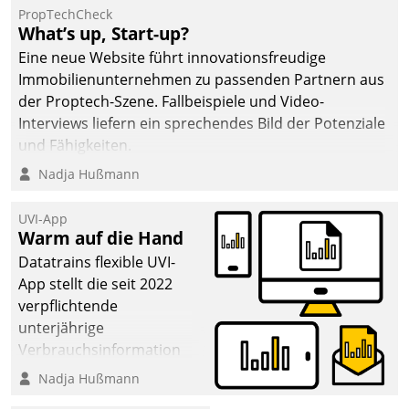
von AktivBo und
PropTechCheck
Datatrain ermöglicht
What’s up, Start-up?
automatisiert ausgelöste,
Eine neue Website führt innovationsfreudige
zielgerichtete
Immobilienunternehmen zu passenden Partnern aus
Mieterbefragungen – eine
der Proptech-Szene. Fallbeispiele und Video-
starke Grundlage für
Interviews liefern ein sprechendes Bild der Potenziale
intelligente,
und Fähigkeiten.
datengestützte
Nadja Hußmann
Entscheidungen.
UVI-App
Warm auf die Hand
Datatrains flexible UVI-
App stellt die seit 2022
verpflichtende
unterjährige
Verbrauchsinformation
schnell, zuverlässig und
Nadja Hußmann
leicht bekömmlich bereit: