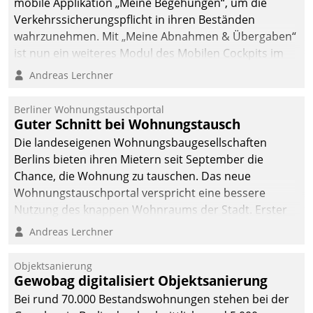
mobile Applikation „Meine Begehungen“, um die
Verkehrssicherungspflicht in ihren Beständen
wahrzunehmen. Mit „Meine Abnahmen & Übergaben“
ist nun ein weiteres Modul des Mobilen Cockpits im
Einsatz.
Andreas Lerchner
Berliner Wohnungstauschportal
Guter Schnitt bei Wohnungstausch
Die landeseigenen Wohnungsbaugesellschaften
Berlins bieten ihren Mietern seit September die
Chance, die Wohnung zu tauschen. Das neue
Wohnungstauschportal verspricht eine bessere
Nutzung des knappen Wohnraums der Stadt. Erster
Anwendungsfall für Datatrains Lösung API-Hub mit
Andreas Lerchner
Schnittstellen zu den ERP-Systemen der
Unternehmen.
Objektsanierung
Gewobag digitalisiert Objektsanierung
Bei rund 70.000 Bestandswohnungen stehen bei der