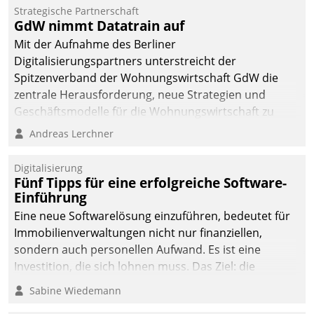
Strategische Partnerschaft
GdW nimmt Datatrain auf
Mit der Aufnahme des Berliner
Digitalisierungspartners unterstreicht der
Spitzenverband der Wohnungswirtschaft GdW die
zentrale Herausforderung, neue Strategien und
Geschäftsmodelle für die Wohnungswirtschaft zu
entwickeln.
Andreas Lerchner
Digitalisierung
Fünf Tipps für eine erfolgreiche Software-
Einführung
Eine neue Softwarelösung einzuführen, bedeutet für
Immobilienverwaltungen nicht nur finanziellen,
sondern auch personellen Aufwand. Es ist eine
Investition, die sich lohnen muss. Das Ziel: die
nachhaltige Optimierung der Geschäftsabläufe. Damit
Sabine Wiedemann
dieses Ziel erreicht wird, sollten einige Grundregeln