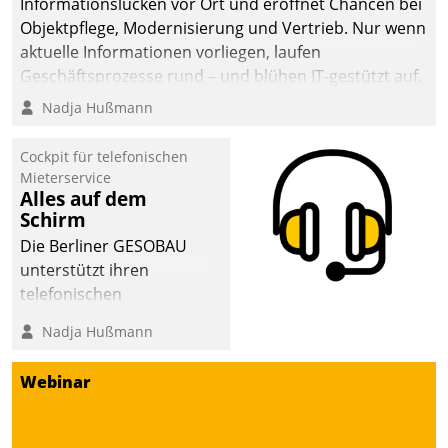
Informationslücken vor Ort und eröffnet Chancen bei
Objektpflege, Modernisierung und Vertrieb. Nur wenn
aktuelle Informationen vorliegen, laufen
Geschäftsprozesse rund – und blühen IT-gestützt auf.
Nadja Hußmann
Cockpit für telefonischen
Mieterservice
Alles auf dem
Schirm
Die Berliner GESOBAU
unterstützt ihren
telefonischen
Mieterservice mit einem
Nadja Hußmann
digitalen Cockpit, das
situationsbezogen
Webinar
passende Fragen und
Schlagworte auswirft.
Eine intuitive