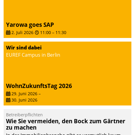
Dialogführung ermöglicht
dem externen
Serviceteam, Anrufe von
Yarowa goes SAP
Mietenden zügiger und
2. Juli 2026
11:00
–
11:30
effizienter zu bearbeiten.
Wir sind dabei
EUREF Campus in Berlin
WohnZukunftsTag 2026
29. Juni 2026
–
30. Juni 2026
Betreiberpflichten
Wie Sie vermeiden, den Bock zum Gärtner
zu machen