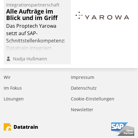
Integrationspartnerschaft
Alle Aufträge im
Blick und im Griff
Das Proptech Yarowa
setzt auf SAP-
Schnittstellenkompetenz:
Datatrain integriert
Yarowas Portal zur
Nadja Hußmann
Vergabe und Verwaltung
von Aufträgen der
Wir
Impressum
operativen
Instandhaltung in die
Im Fokus
Datenschutz
SAP-Systemlandschaft
Lösungen
Cookie-Einstellungen
deutscher
Wohnungsunternehmen
Newsletter
– und beschleunigt damit
den Weg vom
Datatrain
Mieteranliegen zum
Dienstleisterauftrag.