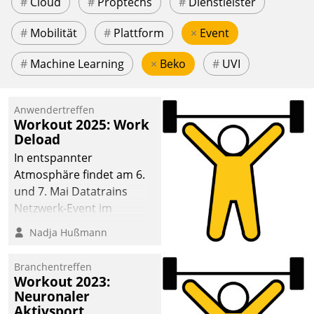
#
Cloud
#
Proptechs
#
Dienstleister
#
Mobilität
#
Plattform
×
Event
#
Machine Learning
×
Beko
#
UVI
Anwendertreffen
Workout 2025: Work
Deload
In entspannter
Atmosphäre findet am 6.
und 7. Mai Datatrains
Netzwerk-Event im
Kunden- und Partnerkreis
Nadja Hußmann
statt. Zentrale Frage: Wie
lassen sich
Branchentreffen
Mammutprojekte
Workout 2023:
meistern und Workloads
Neuronaler
Aktivsport
wuppen – bei zunehmend