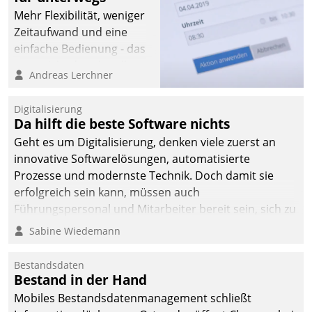
Mehr Flexibilität, weniger
Zeitaufwand und eine
einfache Bedienung - das
verspricht das aktuelle
Andreas Lerchner
Cockpit für mobile
Mitarbeiter von
Digitalisierung
Datatrain. Die meravis
Da hilft die beste Software nichts
Wohnungsbau- und
Geht es um Digitalisierung, denken viele zuerst an
Immobilien GmbH hat
innovative Softwarelösungen, automatisierte
sich dabei für den Betrieb
Prozesse und modernste Technik. Doch damit sie
der Lösung über die SAP
erfolgreich sein kann, müssen auch
Cloud Platform
Führungspersonal und Mitarbeiter bereit sein, sich zu
entschieden - als erstes
verändern und anzupassen, sonst werden sie an ihr
Sabine Wiedemann
Unternehmen am
scheitern.
Wohnungsmarkt.
Bestandsdaten
Bestand in der Hand
Mobiles Bestandsdatenmanagement schließt