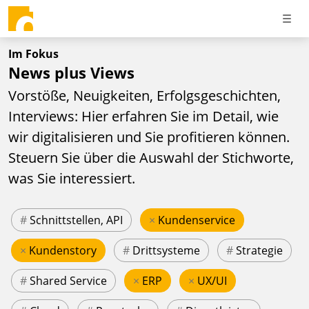
Im Fokus
News plus Views
Vorstöße, Neuigkeiten, Erfolgsgeschichten,
Interviews: Hier erfahren Sie im Detail, wie
wir digitalisieren und Sie profitieren können.
Steuern Sie über die Auswahl der Stichworte,
was Sie interessiert.
#
Schnittstellen, API
×
Kundenservice
×
Kundenstory
#
Drittsysteme
#
Strategie
#
Shared Service
×
ERP
×
UX/UI