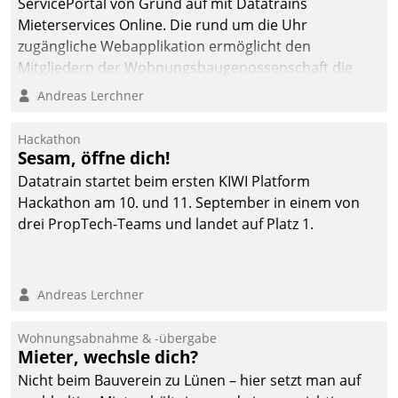
ServicePortal von Grund auf mit Datatrains
Mieterservices Online. Die rund um die Uhr
zugängliche Webapplikation ermöglicht den
Mitgliedern der Wohnungs­bau­genossenschaft die
Kontaktaufnahme per Smartphone, Tablet oder PC.
Andreas Lerchner
Hackathon
Sesam, öffne dich!
Datatrain startet beim ersten KIWI Platform
Hackathon am 10. und 11. September in einem von
drei PropTech-Teams und landet auf Platz 1.
Andreas Lerchner
Wohnungsabnahme & -übergabe
Mieter, wechsle dich?
Nicht beim Bauverein zu Lünen – hier setzt man auf