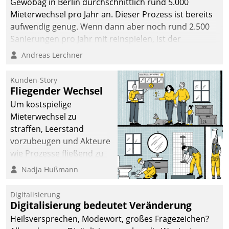
Gewobag in Berlin durchschnittlich rund 5.000
Mieterwechsel pro Jahr an. Dieser Prozess ist bereits
aufwendig genug. Wenn dann aber noch rund 2.500
Sanierungen pro Jahr mit reinspielen, ist der
Betreuungs- und Organisationsaufwand immens. Im
Andreas Lerchner
Rahmen ihrer Digitalisierungsstrategie hat das
kommunale Wohnungsbauunternehmen daher
Kunden-Story
gemeinsam mit der Berliner Datatrain GmbH den
Fliegender Wechsel
Teilprozess der Objektsanierung digitalisiert.
Um kostspielige
Mieterwechsel zu
straffen, Leerstand
vorzubeugen und Akteure
wie Prozesse fließend zu
vernetzen, nutzt die
Nadja Hußmann
Berliner Gewobag seit
Jahresbeginn eine
Digitalisierung
Überblick, Einsicht und
Digitalisierung bedeutet Veränderung
Eingriff bietende Lösung.
Heilsversprechen, Modewort, großes Fragezeichen?
Zur Entwicklung setzte