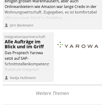
einigen großen Warenhäusern, aber auch
Onlineanbietern wie Amazon war lange Credo in der
Wohnungswirtschaft. Zugegeben, es ist komfortabel
alles aus einer Hand zu beziehen...
Jörn Beckmann
Integrationspartnerschaft
Alle Aufträge im
Blick und im Griff
Das Proptech Yarowa
setzt auf SAP-
Schnittstellenkompetenz:
Datatrain integriert
Yarowas Portal zur
Nadja Hußmann
Vergabe und Verwaltung
von Aufträgen der
operativen
Weitere Themen
Instandhaltung in die
SAP-Systemlandschaft