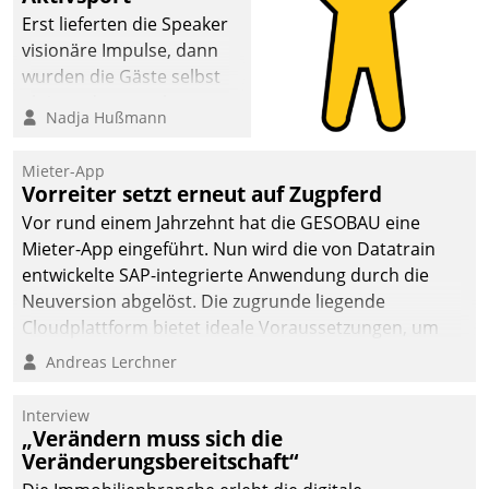
Erst lieferten die Speaker
visionäre Impulse, dann
wurden die Gäste selbst
aktiv und sammelten
Nadja Hußmann
methodisch
Vernetzungsideen fürs
Mieter-App
Quartier. Dazwischen
Vorreiter setzt erneut auf Zugpferd
zeigte Datatrain, was es
Vor rund einem Jahrzehnt hat die GESOBAU eine
Neues zu bieten hat.
Mieter-App eingeführt. Nun wird die von Datatrain
entwickelte SAP-integrierte Anwendung durch die
Neuversion abgelöst. Die zugrunde liegende
Cloudplattform bietet ideale Voraussetzungen, um
die Funktionalität der App zu erweitern und weitere
Andreas Lerchner
innovative Apps, auch von Drittanbietern, in SAP zu
integrieren.
Interview
„Verändern muss sich die
Veränderungsbereitschaft“