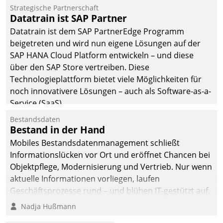
Einsparungen durch optimierte und automatisierte
Strategische Partnerschaft
Prozesse. Doch man darf nicht zu viel erwarten: Allein
Datatrain ist SAP Partner
mit der Einführung einer neuen Software ist es nicht
Datatrain ist dem SAP PartnerEdge Programm
getan. Die Digitalisierung erfordert von Unternehmen
beigetreten und wird nun eigene Lösungen auf der
die Bereitschaft, sich zu überprüfen, zu hinterfragen
SAP HANA Cloud Platform entwickeln – und diese
und zu verändern.
über den SAP Store vertreiben. Diese
Technologieplattform bietet viele Möglichkeiten für
noch innovativere Lösungen – auch als Software-as-a-
Service (SaaS).
Bestandsdaten
Bestand in der Hand
Mobiles Bestandsdatenmanagement schließt
Informationslücken vor Ort und eröffnet Chancen bei
Objektpflege, Modernisierung und Vertrieb. Nur wenn
aktuelle Informationen vorliegen, laufen
Geschäftsprozesse rund – und blühen IT-gestützt auf.
Nadja Hußmann