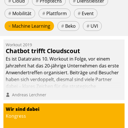
#
Cloud
#
Proptechs
#
Dienstleister
#
Mobilität
#
Plattform
#
Event
×
Machine Learning
#
Beko
#
UVI
Workout 2019
Chatbot trifft Cloudscout
Es ist Datatrains 10. Workout in Folge, vor einem
Jahrzehnt hat das 20-jährige Unternehmen das erste
Anwendertreffen organisiert. Beiträge und Besucher
haben sich verdoppelt, diesmal sind viele Partner
dabei – klares Zeichen für die strategische
Fokussierung auf den Kunden.
Andreas Lerchner
Wir sind dabei
Kongress