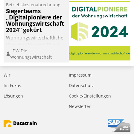
Betriebskostenabrechnung
Siegerteams
„Digitalpioniere der
Wohnungswirtschaft
2024“ gekürt
Wohnungswirtschaftliche
Vorreiter für den Weg in
DW Die
eine digitale Zukunft zu
Wohnungswirtschaft
finden, ist das Ziel des
Awards „Digitalpioniere
der
Wir
Impressum
Wohnungswirtschaft“.
Im Fokus
Datenschutz
Bewerben können sich
dafür ein Team
Lösungen
Cookie-Einstellungen
bestehend aus
Newsletter
Wohnungsunternehmen
und PropTech.
Datatrain