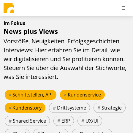
Im Fokus
News plus Views
Vorstöße, Neuigkeiten, Erfolgsgeschichten,
Interviews: Hier erfahren Sie im Detail, wie
wir digitalisieren und Sie profitieren können.
Steuern Sie über die Auswahl der Stichworte,
was Sie interessiert.
×
Schnittstellen, API
×
Kundenservice
×
Kundenstory
#
Drittsysteme
#
Strategie
#
Shared Service
#
ERP
#
UX/UI