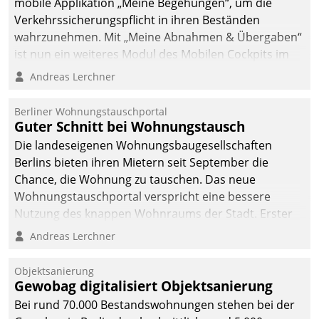
mobile Applikation „Meine Begehungen“, um die
Verkehrssicherungspflicht in ihren Beständen
wahrzunehmen. Mit „Meine Abnahmen & Übergaben“
ist nun ein weiteres Modul des Mobilen Cockpits im
Einsatz.
Andreas Lerchner
Berliner Wohnungstauschportal
Guter Schnitt bei Wohnungstausch
Die landeseigenen Wohnungsbaugesellschaften
Berlins bieten ihren Mietern seit September die
Chance, die Wohnung zu tauschen. Das neue
Wohnungstauschportal verspricht eine bessere
Nutzung des knappen Wohnraums der Stadt. Erster
Anwendungsfall für Datatrains Lösung API-Hub mit
Andreas Lerchner
Schnittstellen zu den ERP-Systemen der
Unternehmen.
Objektsanierung
Gewobag digitalisiert Objektsanierung
Bei rund 70.000 Bestandswohnungen stehen bei der