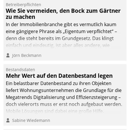
Betreiberpflichten
deutscher
Wie Sie vermeiden, den Bock zum Gärtner
Wohnungsunternehmen
zu machen
– und beschleunigt damit
In der Immobilienbranche gibt es vermutlich kaum
den Weg vom
eine gängigere Phrase als „Eigentum verpflichtet“ –
Mieteranliegen zum
denn die steht bereits im Grundgesetz. Das klingt
Dienstleisterauftrag.
einfach und eindeutig, ist aber alles andere, wie
Branchenbeschäftigte wissen. Denn mit der
Jörn Beckmann
Verantwortung folgen Verpflichtungen.
Bestandsdaten
Mehr Wert auf den Datenbestand legen
Ein belastbarer Datenbestand zu ihren Objekten
liefert Wohnungsunternehmen die Grundlage für die
Megatrends Digitalisierung und Effizienzsteigerung –
doch vielerorts muss er erst noch aufgebaut werden.
Mobile Lösungen sind dabei eine große Hilfe.
Sabine Wiedemann