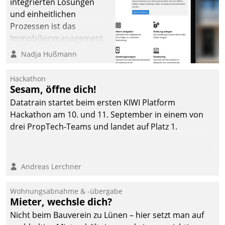
integrierten Lösungen
und einheitlichen
Prozessen ist das
Immobilienmanagement
der Bayerischen
Nadja Hußmann
Versorgungskammer im
Ressort Kapitalanlage für
Hackathon
künftige Aufgaben und
Sesam, öffne dich!
Herausforderungen
Datatrain startet beim ersten KIWI Platform
gerüstet.
Hackathon am 10. und 11. September in einem von
drei PropTech-Teams und landet auf Platz 1.
Andreas Lerchner
Wohnungsabnahme & -übergabe
Mieter, wechsle dich?
Nicht beim Bauverein zu Lünen – hier setzt man auf