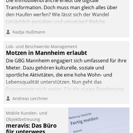
Die Immobilienbranche erlebt die digitale
Transformation. Doch muss man gleich alles über
den Haufen werfen? Wie lässt sich der Wandel
tatsächlich gestalten und umsetzen? Welche
Argumente zählen wirklich?
Nadja Hußmann
Lob- und Beschwerde-Management
Motzen in Mannheim erlaubt
Die GBG Mannheim engagiert sich umfassend für ihre
Mieter. Dazu gehören kulturelle, soziale und
sportliche Aktivitäten, die eine hohe Wohn- und
Lebensqualität unterstützen. Nun geht das
Engagement noch weiter: Für die zügige Bearbeitung
von Beschwerden – oder Lob – richtet das
Andreas Lerchner
Unternehmen mit Datatrains Applikation fürs Lob-
und Beschwerde-Management einen eigenen Kanal
Mobile Kunden- und
ein.
Objektbetreuung
meravis: Das Büro
für unterwegs