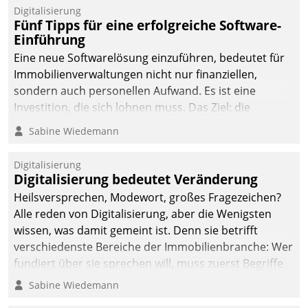
Digitalisierung
Fünf Tipps für eine erfolgreiche Software-
Einführung
Eine neue Softwarelösung einzuführen, bedeutet für
Immobilienverwaltungen nicht nur finanziellen,
sondern auch personellen Aufwand. Es ist eine
Investition, die sich lohnen muss. Das Ziel: die
nachhaltige Optimierung der Geschäftsabläufe. Damit
Sabine Wiedemann
dieses Ziel erreicht wird, sollten einige Grundregeln
befolgt werden.
Digitalisierung
Digitalisierung bedeutet Veränderung
Heilsversprechen, Modewort, großes Fragezeichen?
Alle reden von Digitalisierung, aber die Wenigsten
wissen, was damit gemeint ist. Denn sie betrifft
verschiedenste Bereiche der Immobilienbranche: Wer
fundiert über sie sprechen will, muss zuerst Begriffe
klären. Ein Aspekt ist die betriebliche Optimierung:
Sabine Wiedemann
Moderne Softwarelösungen ermöglichen große