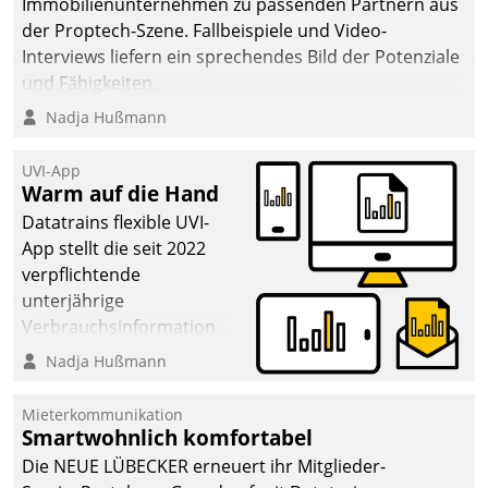
Immobilienunternehmen zu passenden Partnern aus
der Proptech-Szene. Fallbeispiele und Video-
Interviews liefern ein sprechendes Bild der Potenziale
und Fähigkeiten.
Nadja Hußmann
UVI-App
Warm auf die Hand
Datatrains flexible UVI-
App stellt die seit 2022
verpflichtende
unterjährige
Verbrauchsinformation
schnell, zuverlässig und
Nadja Hußmann
leicht bekömmlich bereit:
Die monatlichen
Mieterkommunikation
Mitteilungen zum
Smartwohnlich komfortabel
Heizungs- und
Die NEUE LÜBECKER erneuert ihr Mitglieder-
Wasserverbrauch gehen