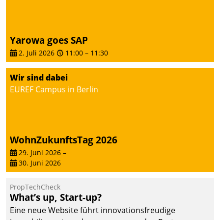
von AktivBo und
Datatrain ermöglicht
automatisiert ausgelöste,
zielgerichtete
Yarowa goes SAP
Mieterbefragungen – eine
2. Juli 2026
11:00
–
11:30
starke Grundlage für
intelligente,
Wir sind dabei
datengestützte
EUREF Campus in Berlin
Entscheidungen.
WohnZukunftsTag 2026
29. Juni 2026
–
30. Juni 2026
PropTechCheck
What’s up, Start-up?
Eine neue Website führt innovationsfreudige