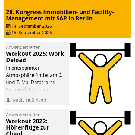
28. Kongress Immobilien- und Facility-
Management mit SAP in Berlin
14. September 2026
–
15. September 2026
Anwendertreffen
Workout 2025: Work
Deload
In entspannter
Atmosphäre findet am 6.
und 7. Mai Datatrains
Netzwerk-Event im
Kunden- und Partnerkreis
Nadja Hußmann
statt. Zentrale Frage: Wie
lassen sich
Anwendertreffen
Mammutprojekte
Workout 2022:
meistern und Workloads
Höhenflüge zur
Cloud
wuppen – bei zunehmend