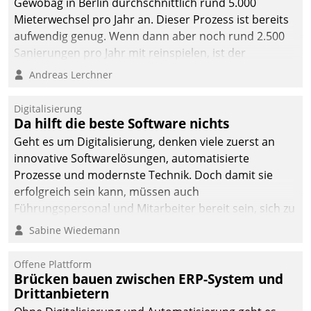
Gewobag in Berlin durchschnittlich rund 5.000
Mieterwechsel pro Jahr an. Dieser Prozess ist bereits
aufwendig genug. Wenn dann aber noch rund 2.500
Sanierungen pro Jahr mit reinspielen, ist der
Betreuungs- und Organisationsaufwand immens. Im
Andreas Lerchner
Rahmen ihrer Digitalisierungsstrategie hat das
kommunale Wohnungsbauunternehmen daher
Digitalisierung
gemeinsam mit der Berliner Datatrain GmbH den
Da hilft die beste Software nichts
Teilprozess der Objektsanierung digitalisiert.
Geht es um Digitalisierung, denken viele zuerst an
innovative Softwarelösungen, automatisierte
Prozesse und modernste Technik. Doch damit sie
erfolgreich sein kann, müssen auch
Führungspersonal und Mitarbeiter bereit sein, sich zu
verändern und anzupassen, sonst werden sie an ihr
Sabine Wiedemann
scheitern.
Offene Plattform
Brücken bauen zwischen ERP-System und
Drittanbietern