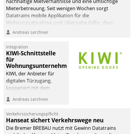
nachhaltige Mietverhältnisse und eine umsichtige
Mieterbetreuung. Seit wenigen Wochen sorgt
Datatrains mobile Applikation für die
Wohnungsabnahme und -übergabe dafür, dass
Mieter wohlgeordnet kommen und, so es sein muss,
Andreas Lerchner
gehen können.
Integration
KIWI-Schnittstelle
für
Wohnungsunternehmen
KIWI, der Anbieter für
digitalen Türzugang,
kooperiert mit dem
Beratungs- und
Andreas Lerchner
Softwareentwicklungshaus
Datatrain.
Verkehrssicherungspflicht
Hanseat sichert Verkehrswege neu
Die Bremer BREBAU nutzt mit Gewinn Datatrains