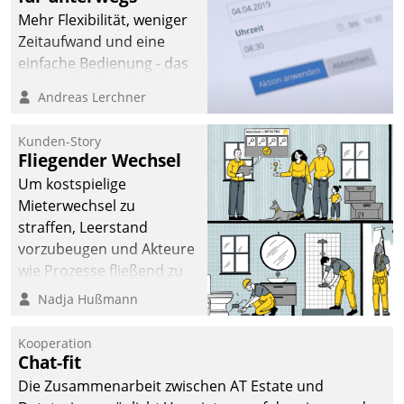
Mehr Flexibilität, weniger
Zeitaufwand und eine
einfache Bedienung - das
verspricht das aktuelle
Andreas Lerchner
Cockpit für mobile
Mitarbeiter von
Kunden-Story
Datatrain. Die meravis
Fliegender Wechsel
Wohnungsbau- und
Um kostspielige
Immobilien GmbH hat
Mieterwechsel zu
sich dabei für den Betrieb
straffen, Leerstand
der Lösung über die SAP
vorzubeugen und Akteure
Cloud Platform
wie Prozesse fließend zu
entschieden - als erstes
vernetzen, nutzt die
Nadja Hußmann
Unternehmen am
Berliner Gewobag seit
Wohnungsmarkt.
Jahresbeginn eine
Kooperation
Überblick, Einsicht und
Chat-fit
Eingriff bietende Lösung.
Die Zusammenarbeit zwischen AT Estate und
Zur Entwicklung setzte