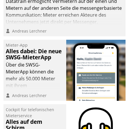
Datatrain ermöglicht Vermietern auf der einen und
man auf
Mietern auf der anderen Seite die messengerbasierte
Cloudtechnologie,
Kommunikation: Mieter erreichen Akteure des
bewährte und Startup-
Unternehmens jetzt direkt per Messenger,
Partner sowie erstmals
Mitarbeiter oder Dienstleister empfangen oder
Andreas Lerchner
agile Projektmethoden.
versenden die Nachrichten via Cockpit.
Mieter-App
Alles dabei: Die neue
SWSG-MieterApp
Über die SWSG-
MieterApp können die
mehr als 50.000 Mieter
mit ihrem
Wohnungsunternehmen
Andreas Lerchner
kommunizieren, auf dem
Laufenden bleiben, Daten
Cockpit für telefonischen
einsehen und ändern
Mieterservice
oder
Alles auf dem
Schirm
Schadensmeldungen