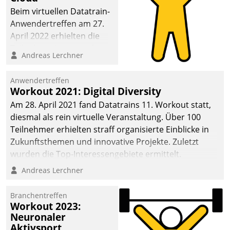
anspruchsvollen
Beim virtuellen Datatrain-
Aufgaben und
Anwendertreffen am 27.
abnehmendem
April 2022 erhielten die
Nachwuchs?
Teilnehmerinnen und
Andreas Lerchner
Teilnehmer kurzweilige
Einblicke in innovative
Anwendertreffen
Cloud-Strategien und -
Workout 2021: Digital Diversity
Lösungen mit hohem
Am 28. April 2021 fand Datatrains 11. Workout statt,
Zukunftspotenzial.
diesmal als rein virtuelle Veranstaltung. Über 100
Teilnehmer erhielten straff organisierte Einblicke in
Zukunftsthemen und innovative Projekte. Zuletzt
wurden die Top-Interessengebiete ermittelt.
Andreas Lerchner
Branchentreffen
Workout 2023:
Neuronaler
Aktivsport