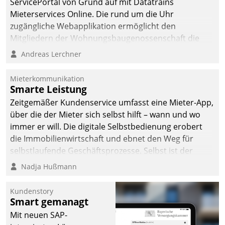
ServicePortal von Grund auf mit Datatrains
automatisiert, vollständig
Mieterservices Online. Die rund um die Uhr
und auf Wunsch über
zugängliche Webapplikation ermöglicht den
mehrere zuvor
Mitgliedern der Wohnungs­bau­genossenschaft die
festgelegte
Kontaktaufnahme per Smartphone, Tablet oder PC.
Andreas Lerchner
Kommunikationswege bei
den Empfängern ein.
Mieterkommunikation
Smarte Leistung
Zeitgemäßer Kundenservice umfasst eine Mieter-App,
über die der Mieter sich selbst hilft – wann und wo
immer er will. Die digitale Selbstbedienung erobert
die Immobilienwirtschaft und ebnet den Weg für
selbstlaufende Geschäftsprozesse. Selbst ist der
Kunde und smart der Serviceanbieter.
Nadja Hußmann
Kundenstory
Smart gemanagt
Mit neuen SAP-