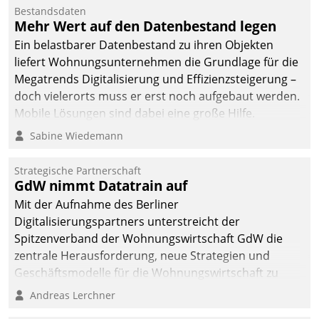
Die monatlichen
Bestandsdaten
Mitteilungen zum
Mehr Wert auf den Datenbestand legen
Heizungs- und
Ein belastbarer Datenbestand zu ihren Objekten
Wasserverbrauch gehen
liefert Wohnungsunternehmen die Grundlage für die
automatisiert, vollständig
Megatrends Digitalisierung und Effizienzsteigerung –
und auf Wunsch über
doch vielerorts muss er erst noch aufgebaut werden.
mehrere zuvor
Mobile Lösungen sind dabei eine große Hilfe.
festgelegte
Sabine Wiedemann
Kommunikationswege bei
den Empfängern ein.
Strategische Partnerschaft
GdW nimmt Datatrain auf
Mit der Aufnahme des Berliner
Digitalisierungspartners unterstreicht der
Spitzenverband der Wohnungswirtschaft GdW die
zentrale Herausforderung, neue Strategien und
Geschäftsmodelle für die Wohnungswirtschaft zu
entwickeln.
Andreas Lerchner