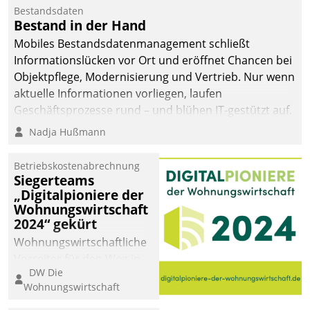
Bestandsdaten
Bestand in der Hand
Mobiles Bestandsdatenmanagement schließt
Informationslücken vor Ort und eröffnet Chancen bei
Objektpflege, Modernisierung und Vertrieb. Nur wenn
aktuelle Informationen vorliegen, laufen
Geschäftsprozesse rund – und blühen IT-gestützt auf.
Nadja Hußmann
Betriebskostenabrechnung
Siegerteams
„Digitalpioniere der
Wohnungswirtschaft
2024“ gekürt
Wohnungswirtschaftliche
Vorreiter für den Weg in
DW Die
eine digitale Zukunft zu
Wohnungswirtschaft
finden, ist das Ziel des
Awards „Digitalpioniere