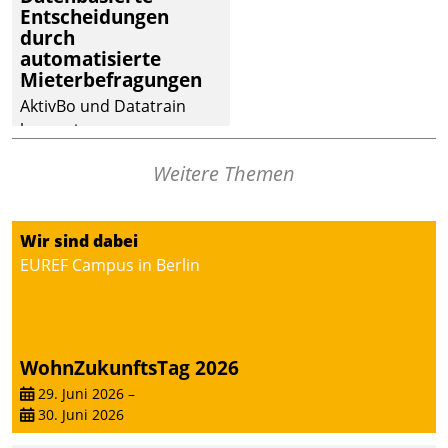
Entscheidungen
durch
automatisierte
Mieterbefragungen
AktivBo und Datatrain
kooperieren –
Immobilienunternehmen
Weitere Themen
profitieren: Die nahtlose
Integration der Lösungen
von AktivBo und
Wir sind dabei
Datatrain ermöglicht
EUREF Campus in Berlin
automatisiert ausgelöste,
zielgerichtete
Mieterbefragungen – eine
starke Grundlage für
WohnZukunftsTag 2026
intelligente,
datengestützte
29. Juni 2026
–
30. Juni 2026
Entscheidungen.