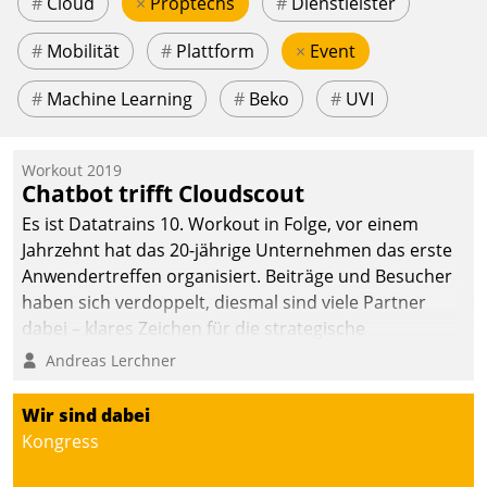
#
Cloud
×
Proptechs
#
Dienstleister
#
Mobilität
#
Plattform
×
Event
#
Machine Learning
#
Beko
#
UVI
Workout 2019
Chatbot trifft Cloudscout
Es ist Datatrains 10. Workout in Folge, vor einem
Jahrzehnt hat das 20-jährige Unternehmen das erste
Anwendertreffen organisiert. Beiträge und Besucher
haben sich verdoppelt, diesmal sind viele Partner
dabei – klares Zeichen für die strategische
Fokussierung auf den Kunden.
Andreas Lerchner
Wir sind dabei
Kongress