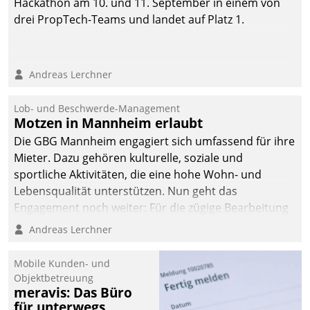
Hackathon am 10. und 11. September in einem von
drei PropTech-Teams und landet auf Platz 1.
Andreas Lerchner
Lob- und Beschwerde-Management
Motzen in Mannheim erlaubt
Die GBG Mannheim engagiert sich umfassend für ihre
Mieter. Dazu gehören kulturelle, soziale und
sportliche Aktivitäten, die eine hohe Wohn- und
Lebensqualität unterstützen. Nun geht das
Engagement noch weiter: Für die zügige Bearbeitung
von Beschwerden – oder Lob – richtet das
Andreas Lerchner
Unternehmen mit Datatrains Applikation fürs Lob-
und Beschwerde-Management einen eigenen Kanal
Mobile Kunden- und
ein.
Objektbetreuung
meravis: Das Büro
für unterwegs