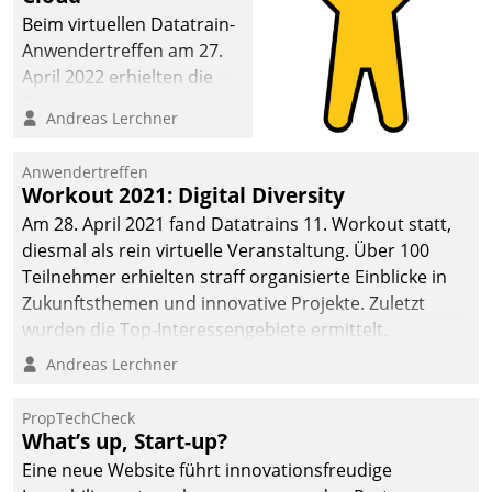
Beim virtuellen Datatrain-
Anwendertreffen am 27.
April 2022 erhielten die
Teilnehmerinnen und
Andreas Lerchner
Teilnehmer kurzweilige
Einblicke in innovative
Anwendertreffen
Cloud-Strategien und -
Workout 2021: Digital Diversity
Lösungen mit hohem
Am 28. April 2021 fand Datatrains 11. Workout statt,
Zukunftspotenzial.
diesmal als rein virtuelle Veranstaltung. Über 100
Teilnehmer erhielten straff organisierte Einblicke in
Zukunftsthemen und innovative Projekte. Zuletzt
wurden die Top-Interessengebiete ermittelt.
Andreas Lerchner
PropTechCheck
What’s up, Start-up?
Eine neue Website führt innovationsfreudige