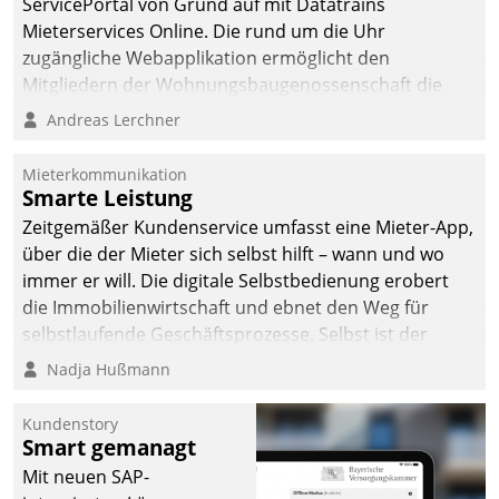
ServicePortal von Grund auf mit Datatrains
Mieterservices Online. Die rund um die Uhr
zugängliche Webapplikation ermöglicht den
Mitgliedern der Wohnungs­bau­genossenschaft die
Kontaktaufnahme per Smartphone, Tablet oder PC.
Andreas Lerchner
Mieterkommunikation
Smarte Leistung
Zeitgemäßer Kundenservice umfasst eine Mieter-App,
über die der Mieter sich selbst hilft – wann und wo
immer er will. Die digitale Selbstbedienung erobert
die Immobilienwirtschaft und ebnet den Weg für
selbstlaufende Geschäftsprozesse. Selbst ist der
Kunde und smart der Serviceanbieter.
Nadja Hußmann
Kundenstory
Smart gemanagt
Mit neuen SAP-