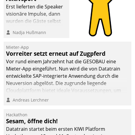
anspruchsvollen
Erst lieferten die Speaker
Aufgaben und
visionäre Impulse, dann
abnehmendem
wurden die Gäste selbst
Nachwuchs?
aktiv und sammelten
Nadja Hußmann
methodisch
Vernetzungsideen fürs
Mieter-App
Quartier. Dazwischen
Vorreiter setzt erneut auf Zugpferd
zeigte Datatrain, was es
Vor rund einem Jahrzehnt hat die GESOBAU eine
Neues zu bieten hat.
Mieter-App eingeführt. Nun wird die von Datatrain
entwickelte SAP-integrierte Anwendung durch die
Neuversion abgelöst. Die zugrunde liegende
Cloudplattform bietet ideale Voraussetzungen, um
die Funktionalität der App zu erweitern und weitere
Andreas Lerchner
innovative Apps, auch von Drittanbietern, in SAP zu
integrieren.
Hackathon
Sesam, öffne dich!
Datatrain startet beim ersten KIWI Platform