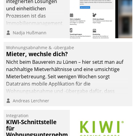
integrierten Lösungen
und einheitlichen
Prozessen ist das
Immobilienmanagement
der Bayerischen
Nadja Hußmann
Versorgungskammer im
Ressort Kapitalanlage für
Wohnungsabnahme & -übergabe
künftige Aufgaben und
Mieter, wechsle dich?
Herausforderungen
Nicht beim Bauverein zu Lünen – hier setzt man auf
gerüstet.
nachhaltige Mietverhältnisse und eine umsichtige
Mieterbetreuung. Seit wenigen Wochen sorgt
Datatrains mobile Applikation für die
Wohnungsabnahme und -übergabe dafür, dass
Mieter wohlgeordnet kommen und, so es sein muss,
Andreas Lerchner
gehen können.
Integration
KIWI-Schnittstelle
für
Wohnungsunternehmen