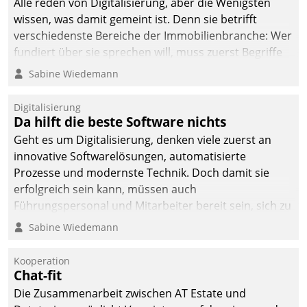
Alle reden von Digitalisierung, aber die Wenigsten
man auf
wissen, was damit gemeint ist. Denn sie betrifft
Cloudtechnologie,
verschiedenste Bereiche der Immobilienbranche: Wer
bewährte und Startup-
fundiert über sie sprechen will, muss zuerst Begriffe
Partner sowie erstmals
klären. Ein Aspekt ist die betriebliche Optimierung:
Sabine Wiedemann
agile Projektmethoden.
Moderne Softwarelösungen ermöglichen große
Einsparungen durch optimierte und automatisierte
Digitalisierung
Prozesse. Doch man darf nicht zu viel erwarten: Allein
Da hilft die beste Software nichts
mit der Einführung einer neuen Software ist es nicht
Geht es um Digitalisierung, denken viele zuerst an
getan. Die Digitalisierung erfordert von Unternehmen
innovative Softwarelösungen, automatisierte
die Bereitschaft, sich zu überprüfen, zu hinterfragen
Prozesse und modernste Technik. Doch damit sie
und zu verändern.
erfolgreich sein kann, müssen auch
Führungspersonal und Mitarbeiter bereit sein, sich zu
verändern und anzupassen, sonst werden sie an ihr
Sabine Wiedemann
scheitern.
Kooperation
Chat-fit
Die Zusammenarbeit zwischen AT Estate und