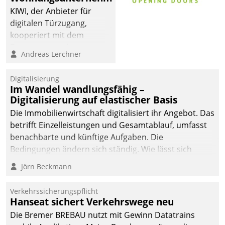
KIWI, der Anbieter für
digitalen Türzugang,
kooperiert mit dem
Beratungs- und
Andreas Lerchner
Softwareentwicklungshaus
Datatrain.
Digitalisierung
Im Wandel wandlungsfähig –
Digitalisierung auf elastischer Basis
Die Immobilienwirtschaft digitalisiert ihr Angebot. Das
betrifft Einzelleistungen und Gesamtablauf, umfasst
benachbarte und künftige Aufgaben. Die
Bedingungen ändern sich ständig. Wie lässt sich
technisch die Kontrolle wahren und zugleich Freiraum
Jörn Beckmann
fürs Wachsen öffnen?
Verkehrssicherungspflicht
Hanseat sichert Verkehrswege neu
Die Bremer BREBAU nutzt mit Gewinn Datatrains