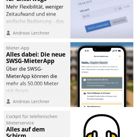
Mehr Flexibilität, weniger
Zeitaufwand und eine
einfache Bedienung - das
verspricht das aktuelle
Andreas Lerchner
Cockpit für mobile
Mitarbeiter von
Mieter-App
Datatrain. Die meravis
Alles dabei: Die neue
Wohnungsbau- und
SWSG-MieterApp
Immobilien GmbH hat
Über die SWSG-
sich dabei für den Betrieb
MieterApp können die
der Lösung über die SAP
mehr als 50.000 Mieter
Cloud Platform
mit ihrem
entschieden - als erstes
Wohnungsunternehmen
Andreas Lerchner
Unternehmen am
kommunizieren, auf dem
Wohnungsmarkt.
Laufenden bleiben, Daten
Cockpit für telefonischen
einsehen und ändern
Mieterservice
oder
Alles auf dem
Schirm
Schadensmeldungen