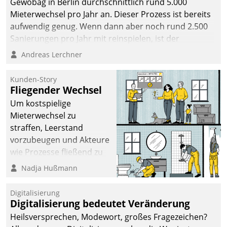
Gewobag in Berlin durchschnittlich rund 5.000
Mieterwechsel pro Jahr an. Dieser Prozess ist bereits
aufwendig genug. Wenn dann aber noch rund 2.500
Sanierungen pro Jahr mit reinspielen, ist der
Betreuungs- und Organisationsaufwand immens. Im
Andreas Lerchner
Rahmen ihrer Digitalisierungsstrategie hat das
kommunale Wohnungsbauunternehmen daher
Kunden-Story
gemeinsam mit der Berliner Datatrain GmbH den
Fliegender Wechsel
Teilprozess der Objektsanierung digitalisiert.
Um kostspielige
Mieterwechsel zu
straffen, Leerstand
vorzubeugen und Akteure
wie Prozesse fließend zu
vernetzen, nutzt die
Nadja Hußmann
Berliner Gewobag seit
Jahresbeginn eine
Digitalisierung
Überblick, Einsicht und
Digitalisierung bedeutet Veränderung
Eingriff bietende Lösung.
Heilsversprechen, Modewort, großes Fragezeichen?
Zur Entwicklung setzte