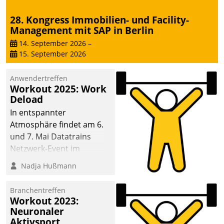
28. Kongress Immobilien- und Facility-
Management mit SAP in Berlin
14. September 2026
–
15. September 2026
Anwendertreffen
Workout 2025: Work
Deload
In entspannter
Atmosphäre findet am 6.
und 7. Mai Datatrains
Netzwerk-Event im
Kunden- und Partnerkreis
Nadja Hußmann
statt. Zentrale Frage: Wie
lassen sich
Branchentreffen
Mammutprojekte
Workout 2023:
meistern und Workloads
Neuronaler
Aktivsport
wuppen – bei zunehmend