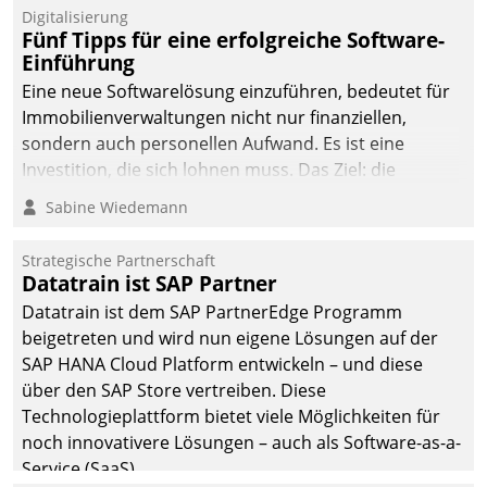
Digitalisierung
Fünf Tipps für eine erfolgreiche Software-
Einführung
Eine neue Softwarelösung einzuführen, bedeutet für
Immobilienverwaltungen nicht nur finanziellen,
sondern auch personellen Aufwand. Es ist eine
Investition, die sich lohnen muss. Das Ziel: die
nachhaltige Optimierung der Geschäftsabläufe. Damit
Sabine Wiedemann
dieses Ziel erreicht wird, sollten einige Grundregeln
befolgt werden.
Strategische Partnerschaft
Datatrain ist SAP Partner
Datatrain ist dem SAP PartnerEdge Programm
beigetreten und wird nun eigene Lösungen auf der
SAP HANA Cloud Platform entwickeln – und diese
über den SAP Store vertreiben. Diese
Technologieplattform bietet viele Möglichkeiten für
noch innovativere Lösungen – auch als Software-as-a-
Service (SaaS).