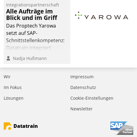
Integrationspartnerschaft
der
Alle Aufträge im
Wohnungswirtschaft“.
Blick und im Griff
Bewerben können sich
Das Proptech Yarowa
dafür ein Team
setzt auf SAP-
bestehend aus
Schnittstellenkompetenz:
Wohnungsunternehmen
Datatrain integriert
und PropTech.
Yarowas Portal zur
Nadja Hußmann
Vergabe und Verwaltung
von Aufträgen der
Wir
Impressum
operativen
Instandhaltung in die
Im Fokus
Datenschutz
SAP-Systemlandschaft
Lösungen
Cookie-Einstellungen
deutscher
Wohnungsunternehmen
Newsletter
– und beschleunigt damit
den Weg vom
Datatrain
Mieteranliegen zum
Dienstleisterauftrag.