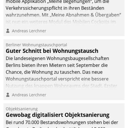
mobile Applikation „Meine Begehungen“, um die
Verkehrssicherungspflicht in ihren Beständen
wahrzunehmen. Mit „Meine Abnahmen & Übergaben“
ist nun ein weiteres Modul des Mobilen Cockpits im
Einsatz.
Andreas Lerchner
Berliner Wohnungstauschportal
Guter Schnitt bei Wohnungstausch
Die landeseigenen Wohnungsbaugesellschaften
Berlins bieten ihren Mietern seit September die
Chance, die Wohnung zu tauschen. Das neue
Wohnungstauschportal verspricht eine bessere
Nutzung des knappen Wohnraums der Stadt. Erster
Anwendungsfall für Datatrains Lösung API-Hub mit
Andreas Lerchner
Schnittstellen zu den ERP-Systemen der
Unternehmen.
Objektsanierung
Gewobag digitalisiert Objektsanierung
Bei rund 70.000 Bestandswohnungen stehen bei der