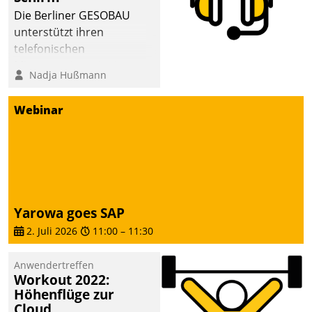
abgeben – rund um die
Die Berliner GESOBAU
Uhr.
unterstützt ihren
telefonischen
Mieterservice mit einem
Nadja Hußmann
digitalen Cockpit, das
situationsbezogen
Webinar
passende Fragen und
Schlagworte auswirft.
Eine intuitive
Dialogführung ermöglicht
dem externen
Serviceteam, Anrufe von
Yarowa goes SAP
Mietenden zügiger und
2. Juli 2026
11:00
–
11:30
effizienter zu bearbeiten.
Anwendertreffen
Workout 2022:
Höhenflüge zur
Cloud