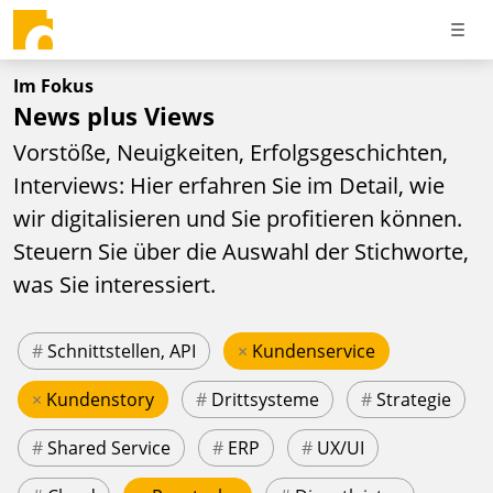
Im Fokus
News plus Views
Vorstöße, Neuigkeiten, Erfolgsgeschichten,
Interviews: Hier erfahren Sie im Detail, wie
wir digitalisieren und Sie profitieren können.
Steuern Sie über die Auswahl der Stichworte,
was Sie interessiert.
#
Schnittstellen, API
×
Kundenservice
×
Kundenstory
#
Drittsysteme
#
Strategie
#
Shared Service
#
ERP
#
UX/UI