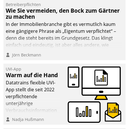
Betreiberpflichten
Wie Sie vermeiden, den Bock zum Gärtner
zu machen
In der Immobilienbranche gibt es vermutlich kaum
eine gängigere Phrase als „Eigentum verpflichtet“ –
denn die steht bereits im Grundgesetz. Das klingt
einfach und eindeutig, ist aber alles andere, wie
Branchenbeschäftigte wissen. Denn mit der
Jörn Beckmann
Verantwortung folgen Verpflichtungen.
UVI-App
Warm auf die Hand
Datatrains flexible UVI-
App stellt die seit 2022
verpflichtende
unterjährige
Verbrauchsinformation
schnell, zuverlässig und
Nadja Hußmann
leicht bekömmlich bereit: