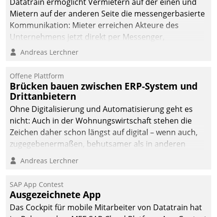
Datatrain ermöglicht Vermietern auf der einen und
Mietern auf der anderen Seite die messengerbasierte
Kommunikation: Mieter erreichen Akteure des
Unternehmens jetzt direkt per Messenger,
Mitarbeiter oder Dienstleister empfangen oder
Andreas Lerchner
versenden die Nachrichten via Cockpit.
Offene Plattform
Brücken bauen zwischen ERP-System und
Drittanbietern
Ohne Digitalisierung und Automatisierung geht es
nicht: Auch in der Wohnungswirtschaft stehen die
Zeichen daher schon längst auf digital – wenn auch,
zugegebenermaßen, behutsamer als in anderen
Branchen.
Andreas Lerchner
SAP App Contest
Ausgezeichnete App
Das Cockpit für mobile Mitarbeiter von Datatrain hat