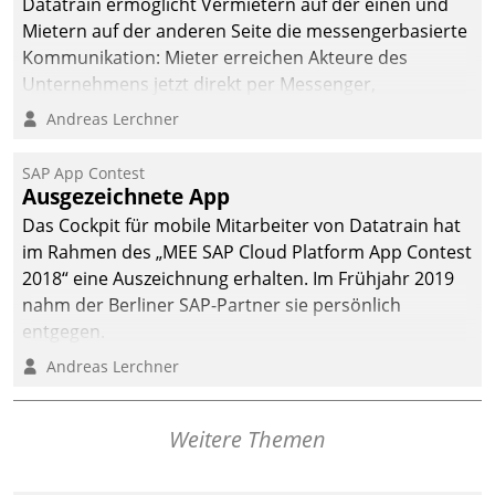
Datatrain ermöglicht Vermietern auf der einen und
Mietern auf der anderen Seite die messengerbasierte
Kommunikation: Mieter erreichen Akteure des
Unternehmens jetzt direkt per Messenger,
Mitarbeiter oder Dienstleister empfangen oder
Andreas Lerchner
versenden die Nachrichten via Cockpit.
SAP App Contest
Ausgezeichnete App
Das Cockpit für mobile Mitarbeiter von Datatrain hat
im Rahmen des „MEE SAP Cloud Platform App Contest
2018“ eine Auszeichnung erhalten. Im Frühjahr 2019
nahm der Berliner SAP-Partner sie persönlich
entgegen.
Andreas Lerchner
Weitere Themen