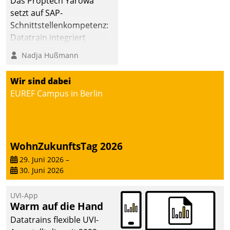
Das Proptech Yarowa
setzt auf SAP-
Schnittstellenkompetenz:
Datatrain integriert
Yarowas Portal zur
Nadja Hußmann
Vergabe und Verwaltung
von Aufträgen der
Wir sind dabei
operativen
EUREF Campus in Berlin
Instandhaltung in die
SAP-Systemlandschaft
deutscher
Wohnungsunternehmen
WohnZukunftsTag 2026
– und beschleunigt damit
29. Juni 2026
–
den Weg vom
30. Juni 2026
Mieteranliegen zum
Dienstleisterauftrag.
UVI-App
Warm auf die Hand
Datatrains flexible UVI-