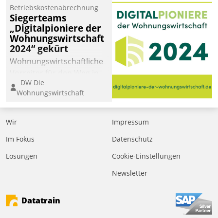
Betriebskostenabrechnung
Siegerteams
„Digitalpioniere der
Wohnungswirtschaft
2024“ gekürt
Wohnungswirtschaftliche
Vorreiter für den Weg in
DW Die
eine digitale Zukunft zu
Wohnungswirtschaft
finden, ist das Ziel des
Awards „Digitalpioniere
der
Wir
Impressum
Wohnungswirtschaft“.
Im Fokus
Datenschutz
Bewerben können sich
dafür ein Team
Lösungen
Cookie-Einstellungen
bestehend aus
Newsletter
Wohnungsunternehmen
und PropTech.
Datatrain