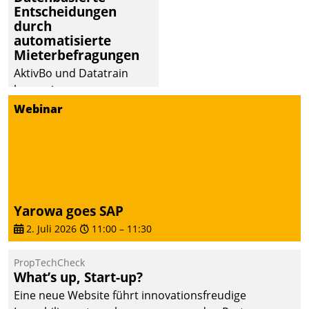
Entscheidungen
durch
automatisierte
Mieterbefragungen
AktivBo und Datatrain
kooperieren –
Immobilienunternehmen
Webinar
profitieren: Die nahtlose
Integration der Lösungen
von AktivBo und
Datatrain ermöglicht
automatisiert ausgelöste,
zielgerichtete
Yarowa goes SAP
Mieterbefragungen – eine
2. Juli 2026
11:00
–
11:30
starke Grundlage für
intelligente,
PropTechCheck
datengestützte
What’s up, Start-up?
Entscheidungen.
Eine neue Website führt innovationsfreudige