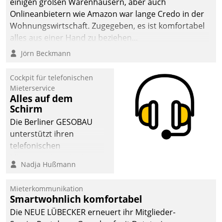
einigen großen Warenhäusern, aber auch
abgeben – rund um die
Onlineanbietern wie Amazon war lange Credo in der
Uhr.
Wohnungswirtschaft. Zugegeben, es ist komfortabel
alles aus einer Hand zu beziehen...
Jörn Beckmann
Cockpit für telefonischen
Mieterservice
Alles auf dem
Schirm
Die Berliner GESOBAU
unterstützt ihren
telefonischen
Mieterservice mit einem
Nadja Hußmann
digitalen Cockpit, das
situationsbezogen
Mieterkommunikation
passende Fragen und
Smartwohnlich komfortabel
Schlagworte auswirft.
Die NEUE LÜBECKER erneuert ihr Mitglieder-
Eine intuitive