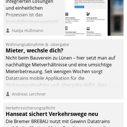
integrierten Lösungen
und einheitlichen
Prozessen ist das
Immobilienmanagement
der Bayerischen
Nadja Hußmann
Versorgungskammer im
Ressort Kapitalanlage für
Wohnungsabnahme & -übergabe
künftige Aufgaben und
Mieter, wechsle dich?
Herausforderungen
Nicht beim Bauverein zu Lünen – hier setzt man auf
gerüstet.
nachhaltige Mietverhältnisse und eine umsichtige
Mieterbetreuung. Seit wenigen Wochen sorgt
Datatrains mobile Applikation für die
Wohnungsabnahme und -übergabe dafür, dass
Mieter wohlgeordnet kommen und, so es sein muss,
Andreas Lerchner
gehen können.
Verkehrssicherungspflicht
Hanseat sichert Verkehrswege neu
Die Bremer BREBAU nutzt mit Gewinn Datatrains