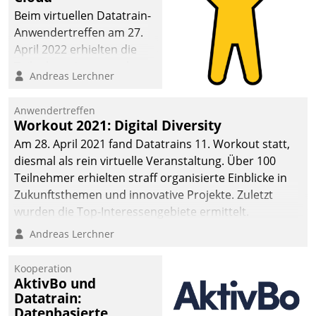
Beim virtuellen Datatrain-
Anwendertreffen am 27.
April 2022 erhielten die
Teilnehmerinnen und
Andreas Lerchner
Teilnehmer kurzweilige
Einblicke in innovative
Anwendertreffen
Cloud-Strategien und -
Workout 2021: Digital Diversity
Lösungen mit hohem
Am 28. April 2021 fand Datatrains 11. Workout statt,
Zukunftspotenzial.
diesmal als rein virtuelle Veranstaltung. Über 100
Teilnehmer erhielten straff organisierte Einblicke in
Zukunftsthemen und innovative Projekte. Zuletzt
wurden die Top-Interessengebiete ermittelt.
Andreas Lerchner
Kooperation
AktivBo und
Datatrain:
Datenbasierte