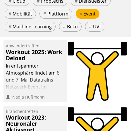
#
Cloud
#
Proptechs
#
Dienstleister
#
Mobilität
#
Plattform
×
Event
#
Machine Learning
#
Beko
#
UVI
Anwendertreffen
Workout 2025: Work
Deload
In entspannter
Atmosphäre findet am 6.
und 7. Mai Datatrains
Netzwerk-Event im
Kunden- und Partnerkreis
Nadja Hußmann
statt. Zentrale Frage: Wie
lassen sich
Branchentreffen
Mammutprojekte
Workout 2023:
meistern und Workloads
Neuronaler
Aktivsport
wuppen – bei zunehmend