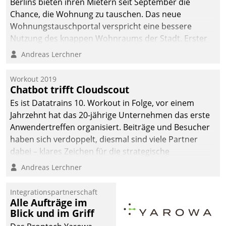
Berlins bieten ihren Mietern seit September die
Chance, die Wohnung zu tauschen. Das neue
Wohnungstauschportal verspricht eine bessere
Nutzung des knappen Wohnraums der Stadt. Erster
Anwendungsfall für Datatrains Lösung API-Hub mit
Andreas Lerchner
Schnittstellen zu den ERP-Systemen der
Unternehmen.
Workout 2019
Chatbot trifft Cloudscout
Es ist Datatrains 10. Workout in Folge, vor einem
Jahrzehnt hat das 20-jährige Unternehmen das erste
Anwendertreffen organisiert. Beiträge und Besucher
haben sich verdoppelt, diesmal sind viele Partner
dabei – klares Zeichen für die strategische
Fokussierung auf den Kunden.
Andreas Lerchner
Integrationspartnerschaft
Alle Aufträge im
Blick und im Griff