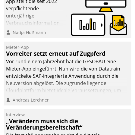
App stellt die seit 2022
verpflichtende
unterjährige
Verbrauchsinformation
schnell, zuverlässig und
Nadja Hußmann
leicht bekömmlich bereit:
Die monatlichen
Mieter-App
Mitteilungen zum
Vorreiter setzt erneut auf Zugpferd
Heizungs- und
Vor rund einem Jahrzehnt hat die GESOBAU eine
Wasserverbrauch gehen
Mieter-App eingeführt. Nun wird die von Datatrain
automatisiert, vollständig
entwickelte SAP-integrierte Anwendung durch die
und auf Wunsch über
Neuversion abgelöst. Die zugrunde liegende
mehrere zuvor
Cloudplattform bietet ideale Voraussetzungen, um
festgelegte
die Funktionalität der App zu erweitern und weitere
Andreas Lerchner
Kommunikationswege bei
innovative Apps, auch von Drittanbietern, in SAP zu
den Empfängern ein.
integrieren.
Interview
„Verändern muss sich die
Veränderungsbereitschaft“