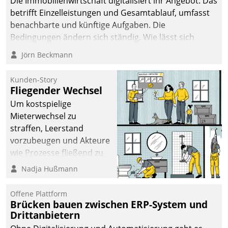
Die Immobilienwirtschaft digitalisiert ihr Angebot. Das
sich dabei für den Betrieb
betrifft Einzelleistungen und Gesamtablauf, umfasst
der Lösung über die SAP
benachbarte und künftige Aufgaben. Die
Cloud Platform
Bedingungen ändern sich ständig. Wie lässt sich
entschieden - als erstes
technisch die Kontrolle wahren und zugleich Freiraum
Jörn Beckmann
Unternehmen am
fürs Wachsen öffnen?
Wohnungsmarkt.
Kunden-Story
Fliegender Wechsel
Um kostspielige
Mieterwechsel zu
straffen, Leerstand
vorzubeugen und Akteure
wie Prozesse fließend zu
vernetzen, nutzt die
Nadja Hußmann
Berliner Gewobag seit
Jahresbeginn eine
Offene Plattform
Überblick, Einsicht und
Brücken bauen zwischen ERP-System und
Drittanbietern
Eingriff bietende Lösung.
Zur Entwicklung setzte