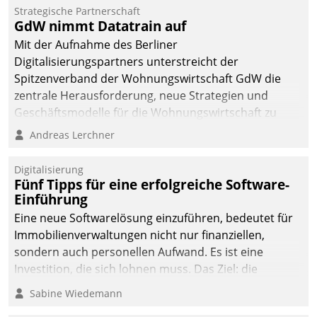
Strategische Partnerschaft
GdW nimmt Datatrain auf
Mit der Aufnahme des Berliner
Digitalisierungspartners unterstreicht der
Spitzenverband der Wohnungswirtschaft GdW die
zentrale Herausforderung, neue Strategien und
Geschäftsmodelle für die Wohnungswirtschaft zu
entwickeln.
Andreas Lerchner
Digitalisierung
Fünf Tipps für eine erfolgreiche Software-
Einführung
Eine neue Softwarelösung einzuführen, bedeutet für
Immobilienverwaltungen nicht nur finanziellen,
sondern auch personellen Aufwand. Es ist eine
Investition, die sich lohnen muss. Das Ziel: die
nachhaltige Optimierung der Geschäftsabläufe. Damit
Sabine Wiedemann
dieses Ziel erreicht wird, sollten einige Grundregeln