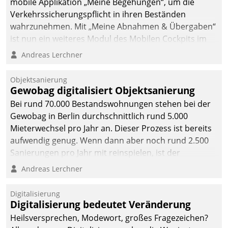
mobile Applikation „Meine Begehungen“, um die
Verkehrssicherungspflicht in ihren Beständen
wahrzunehmen. Mit „Meine Abnahmen & Übergaben“
ist nun ein weiteres Modul des Mobilen Cockpits im
Einsatz.
Andreas Lerchner
Objektsanierung
Gewobag digitalisiert Objektsanierung
Bei rund 70.000 Bestandswohnungen stehen bei der
Gewobag in Berlin durchschnittlich rund 5.000
Mieterwechsel pro Jahr an. Dieser Prozess ist bereits
aufwendig genug. Wenn dann aber noch rund 2.500
Sanierungen pro Jahr mit reinspielen, ist der
Betreuungs- und Organisationsaufwand immens. Im
Andreas Lerchner
Rahmen ihrer Digitalisierungsstrategie hat das
kommunale Wohnungsbauunternehmen daher
Digitalisierung
gemeinsam mit der Berliner Datatrain GmbH den
Digitalisierung bedeutet Veränderung
Teilprozess der Objektsanierung digitalisiert.
Heilsversprechen, Modewort, großes Fragezeichen?