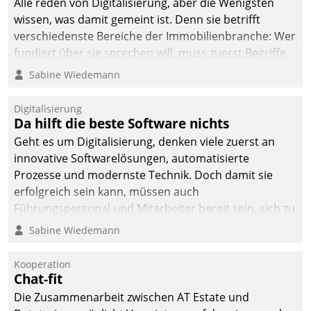
Alle reden von Digitalisierung, aber die Wenigsten
wissen, was damit gemeint ist. Denn sie betrifft
verschiedenste Bereiche der Immobilienbranche: Wer
fundiert über sie sprechen will, muss zuerst Begriffe
klären. Ein Aspekt ist die betriebliche Optimierung:
Sabine Wiedemann
Moderne Softwarelösungen ermöglichen große
Einsparungen durch optimierte und automatisierte
Digitalisierung
Prozesse. Doch man darf nicht zu viel erwarten: Allein
Da hilft die beste Software nichts
mit der Einführung einer neuen Software ist es nicht
Geht es um Digitalisierung, denken viele zuerst an
getan. Die Digitalisierung erfordert von Unternehmen
innovative Softwarelösungen, automatisierte
die Bereitschaft, sich zu überprüfen, zu hinterfragen
Prozesse und modernste Technik. Doch damit sie
und zu verändern.
erfolgreich sein kann, müssen auch
Führungspersonal und Mitarbeiter bereit sein, sich zu
verändern und anzupassen, sonst werden sie an ihr
Sabine Wiedemann
scheitern.
Kooperation
Chat-fit
Die Zusammenarbeit zwischen AT Estate und