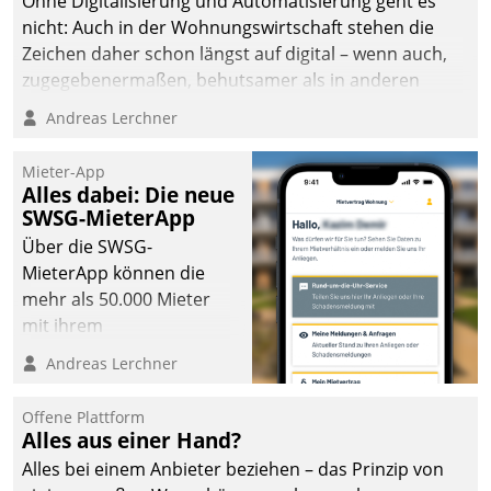
Ohne Digitalisierung und Automatisierung geht es
man auf
nicht: Auch in der Wohnungswirtschaft stehen die
Cloudtechnologie,
Zeichen daher schon längst auf digital – wenn auch,
bewährte und Startup-
zugegebenermaßen, behutsamer als in anderen
Partner sowie erstmals
Branchen.
Andreas Lerchner
agile Projektmethoden.
Mieter-App
Alles dabei: Die neue
SWSG-MieterApp
Über die SWSG-
MieterApp können die
mehr als 50.000 Mieter
mit ihrem
Wohnungsunternehmen
Andreas Lerchner
kommunizieren, auf dem
Laufenden bleiben, Daten
Offene Plattform
einsehen und ändern
Alles aus einer Hand?
oder
Alles bei einem Anbieter beziehen – das Prinzip von
Schadensmeldungen