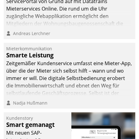
ServicePortal von Grund auf mit Datatrains
Dialogführung ermöglicht
Mieterservices Online. Die rund um die Uhr
dem externen
zugängliche Webapplikation ermöglicht den
Serviceteam, Anrufe von
Mitgliedern der Wohnungs­bau­genossenschaft die
Mietenden zügiger und
Kontaktaufnahme per Smartphone, Tablet oder PC.
Andreas Lerchner
effizienter zu bearbeiten.
Mieterkommunikation
Smarte Leistung
Zeitgemäßer Kundenservice umfasst eine Mieter-App,
über die der Mieter sich selbst hilft – wann und wo
immer er will. Die digitale Selbstbedienung erobert
die Immobilienwirtschaft und ebnet den Weg für
selbstlaufende Geschäftsprozesse. Selbst ist der
Kunde und smart der Serviceanbieter.
Nadja Hußmann
Kundenstory
Smart gemanagt
Mit neuen SAP-