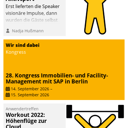
anspruchsvollen
Erst lieferten die Speaker
Aufgaben und
visionäre Impulse, dann
abnehmendem
wurden die Gäste selbst
Nachwuchs?
aktiv und sammelten
Nadja Hußmann
methodisch
Vernetzungsideen fürs
Wir sind dabei
Quartier. Dazwischen
Kongress
zeigte Datatrain, was es
Neues zu bieten hat.
28. Kongress Immobilien- und Facility-
Management mit SAP in Berlin
14. September 2026
–
15. September 2026
Anwendertreffen
Workout 2022:
Höhenflüge zur
Cloud