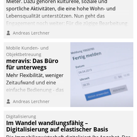
Mieter. Dazu gehören kulturelle, soziale und
sportliche Aktivitäten, die eine hohe Wohn- und
Lebensqualität unterstützen. Nun geht das
Engagement noch weiter: Für die zügige Bearbeitung
von Beschwerden – oder Lob – richtet das
Andreas Lerchner
Unternehmen mit Datatrains Applikation fürs Lob-
und Beschwerde-Management einen eigenen Kanal
Mobile Kunden- und
ein.
Objektbetreuung
meravis: Das Büro
für unterwegs
Mehr Flexibilität, weniger
Zeitaufwand und eine
einfache Bedienung - das
verspricht das aktuelle
Andreas Lerchner
Cockpit für mobile
Mitarbeiter von
Digitalisierung
Datatrain. Die meravis
Im Wandel wandlungsfähig –
Wohnungsbau- und
Digitalisierung auf elastischer Basis
Immobilien GmbH hat