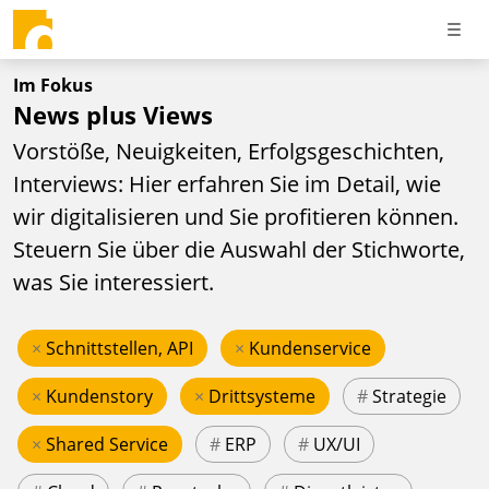
Im Fokus
News plus Views
Vorstöße, Neuigkeiten, Erfolgsgeschichten,
Interviews: Hier erfahren Sie im Detail, wie
wir digitalisieren und Sie profitieren können.
Steuern Sie über die Auswahl der Stichworte,
was Sie interessiert.
×
Schnittstellen, API
×
Kundenservice
×
Kundenstory
×
Drittsysteme
#
Strategie
×
Shared Service
#
ERP
#
UX/UI