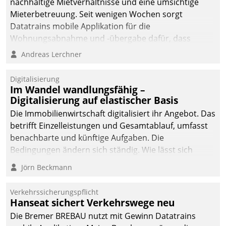
nachhaltige Mietverhältnisse und eine umsichtige
Mieterbetreuung. Seit wenigen Wochen sorgt
Datatrains mobile Applikation für die
Wohnungsabnahme und -übergabe dafür, dass
Mieter wohlgeordnet kommen und, so es sein muss,
Andreas Lerchner
gehen können.
Digitalisierung
Im Wandel wandlungsfähig –
Digitalisierung auf elastischer Basis
Die Immobilienwirtschaft digitalisiert ihr Angebot. Das
betrifft Einzelleistungen und Gesamtablauf, umfasst
benachbarte und künftige Aufgaben. Die
Bedingungen ändern sich ständig. Wie lässt sich
technisch die Kontrolle wahren und zugleich Freiraum
Jörn Beckmann
fürs Wachsen öffnen?
Verkehrssicherungspflicht
Hanseat sichert Verkehrswege neu
Die Bremer BREBAU nutzt mit Gewinn Datatrains