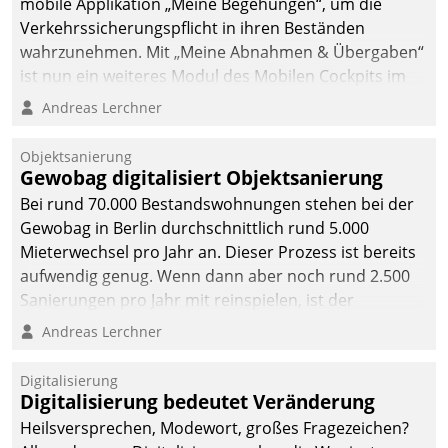
mobile Applikation „Meine Begehungen“, um die
Verkehrssicherungspflicht in ihren Beständen
wahrzunehmen. Mit „Meine Abnahmen & Übergaben“
ist nun ein weiteres Modul des Mobilen Cockpits im
Einsatz.
Andreas Lerchner
Objektsanierung
Gewobag digitalisiert Objektsanierung
Bei rund 70.000 Bestandswohnungen stehen bei der
Gewobag in Berlin durchschnittlich rund 5.000
Mieterwechsel pro Jahr an. Dieser Prozess ist bereits
aufwendig genug. Wenn dann aber noch rund 2.500
Sanierungen pro Jahr mit reinspielen, ist der
Betreuungs- und Organisationsaufwand immens. Im
Andreas Lerchner
Rahmen ihrer Digitalisierungsstrategie hat das
kommunale Wohnungsbauunternehmen daher
Digitalisierung
gemeinsam mit der Berliner Datatrain GmbH den
Digitalisierung bedeutet Veränderung
Teilprozess der Objektsanierung digitalisiert.
Heilsversprechen, Modewort, großes Fragezeichen?