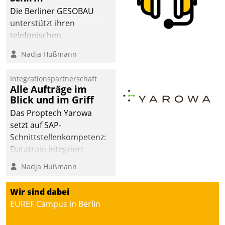
Die Berliner GESOBAU
unterstützt ihren
telefonischen
Mieterservice mit einem
Nadja Hußmann
digitalen Cockpit, das
situationsbezogen
Integrationspartnerschaft
passende Fragen und
Alle Aufträge im
Schlagworte auswirft.
Blick und im Griff
Eine intuitive
Das Proptech Yarowa
Dialogführung ermöglicht
setzt auf SAP-
dem externen
Schnittstellenkompetenz:
Serviceteam, Anrufe von
Datatrain integriert
Mietenden zügiger und
Yarowas Portal zur
Nadja Hußmann
effizienter zu bearbeiten.
Vergabe und Verwaltung
von Aufträgen der
Wir sind dabei
operativen
EUREF Campus in Berlin
Instandhaltung in die
SAP-Systemlandschaft