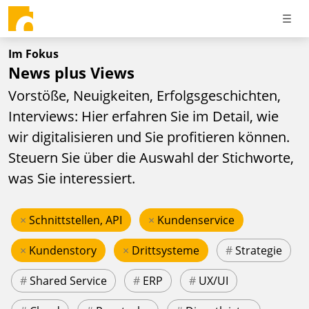
Im Fokus
News plus Views
Vorstöße, Neuigkeiten, Erfolgsgeschichten,
Interviews: Hier erfahren Sie im Detail, wie
wir digitalisieren und Sie profitieren können.
Steuern Sie über die Auswahl der Stichworte,
was Sie interessiert.
×
Schnittstellen, API
×
Kundenservice
×
Kundenstory
×
Drittsysteme
#
Strategie
#
Shared Service
#
ERP
#
UX/UI