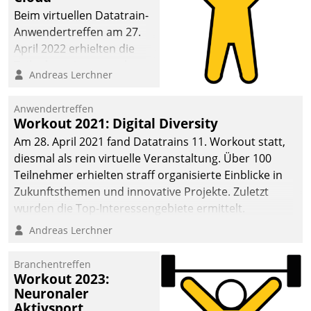
anspruchsvollen
Beim virtuellen Datatrain-
Aufgaben und
Anwendertreffen am 27.
abnehmendem
April 2022 erhielten die
Nachwuchs?
Teilnehmerinnen und
Andreas Lerchner
Teilnehmer kurzweilige
Einblicke in innovative
Anwendertreffen
Cloud-Strategien und -
Workout 2021: Digital Diversity
Lösungen mit hohem
Am 28. April 2021 fand Datatrains 11. Workout statt,
Zukunftspotenzial.
diesmal als rein virtuelle Veranstaltung. Über 100
Teilnehmer erhielten straff organisierte Einblicke in
Zukunftsthemen und innovative Projekte. Zuletzt
wurden die Top-Interessengebiete ermittelt.
Andreas Lerchner
Branchentreffen
Workout 2023:
Neuronaler
Aktivsport