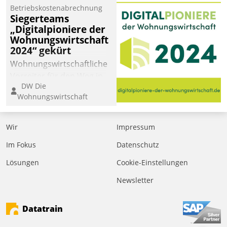
Betriebskostenabrechnung
Siegerteams
„Digitalpioniere der
Wohnungswirtschaft
2024“ gekürt
Wohnungswirtschaftliche
Vorreiter für den Weg in
DW Die
eine digitale Zukunft zu
Wohnungswirtschaft
finden, ist das Ziel des
Awards „Digitalpioniere
der
Wir
Impressum
Wohnungswirtschaft“.
Im Fokus
Datenschutz
Bewerben können sich
dafür ein Team
Lösungen
Cookie-Einstellungen
bestehend aus
Newsletter
Wohnungsunternehmen
und PropTech.
Datatrain