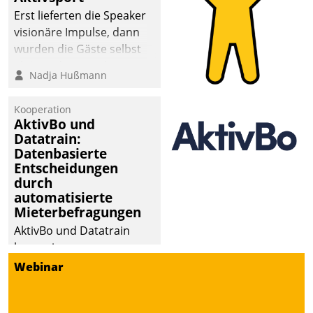
Erst lieferten die Speaker
visionäre Impulse, dann
wurden die Gäste selbst
aktiv und sammelten
Nadja Hußmann
methodisch
Vernetzungsideen fürs
Kooperation
Quartier. Dazwischen
AktivBo und
zeigte Datatrain, was es
Datatrain:
Neues zu bieten hat.
Datenbasierte
Entscheidungen
durch
automatisierte
Mieterbefragungen
AktivBo und Datatrain
kooperieren –
Immobilienunternehmen
Webinar
profitieren: Die nahtlose
Integration der Lösungen