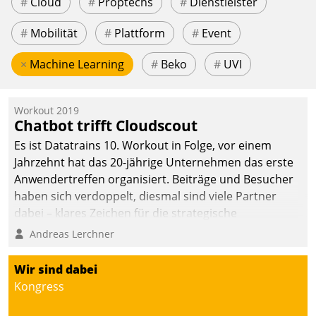
#
Cloud
#
Proptechs
#
Dienstleister
#
Mobilität
#
Plattform
#
Event
×
Machine Learning
#
Beko
#
UVI
Workout 2019
Chatbot trifft Cloudscout
Es ist Datatrains 10. Workout in Folge, vor einem
Jahrzehnt hat das 20-jährige Unternehmen das erste
Anwendertreffen organisiert. Beiträge und Besucher
haben sich verdoppelt, diesmal sind viele Partner
dabei – klares Zeichen für die strategische
Fokussierung auf den Kunden.
Andreas Lerchner
Wir sind dabei
Kongress