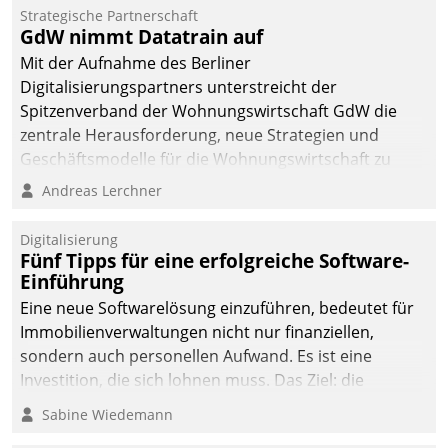
Strategische Partnerschaft
GdW nimmt Datatrain auf
Mit der Aufnahme des Berliner
Digitalisierungspartners unterstreicht der
Spitzenverband der Wohnungswirtschaft GdW die
zentrale Herausforderung, neue Strategien und
Geschäftsmodelle für die Wohnungswirtschaft zu
entwickeln.
Andreas Lerchner
Digitalisierung
Fünf Tipps für eine erfolgreiche Software-
Einführung
Eine neue Softwarelösung einzuführen, bedeutet für
Immobilienverwaltungen nicht nur finanziellen,
sondern auch personellen Aufwand. Es ist eine
Investition, die sich lohnen muss. Das Ziel: die
nachhaltige Optimierung der Geschäftsabläufe. Damit
Sabine Wiedemann
dieses Ziel erreicht wird, sollten einige Grundregeln