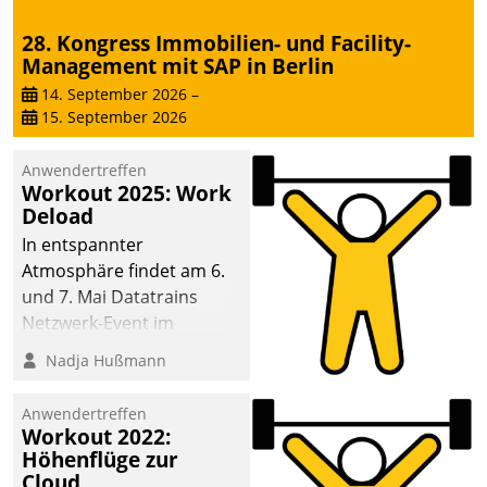
28. Kongress Immobilien- und Facility-
Management mit SAP in Berlin
14. September 2026
–
15. September 2026
Anwendertreffen
Workout 2025: Work
Deload
In entspannter
Atmosphäre findet am 6.
und 7. Mai Datatrains
Netzwerk-Event im
Kunden- und Partnerkreis
Nadja Hußmann
statt. Zentrale Frage: Wie
lassen sich
Anwendertreffen
Mammutprojekte
Workout 2022:
meistern und Workloads
Höhenflüge zur
Cloud
wuppen – bei zunehmend