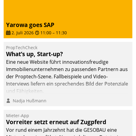
von AktivBo und
Datatrain ermöglicht
automatisiert ausgelöste,
zielgerichtete
Yarowa goes SAP
Mieterbefragungen – eine
2. Juli 2026
11:00
–
11:30
starke Grundlage für
intelligente,
PropTechCheck
datengestützte
What’s up, Start-up?
Entscheidungen.
Eine neue Website führt innovationsfreudige
Immobilienunternehmen zu passenden Partnern aus
der Proptech-Szene. Fallbeispiele und Video-
Interviews liefern ein sprechendes Bild der Potenziale
und Fähigkeiten.
Nadja Hußmann
Mieter-App
Vorreiter setzt erneut auf Zugpferd
Vor rund einem Jahrzehnt hat die GESOBAU eine