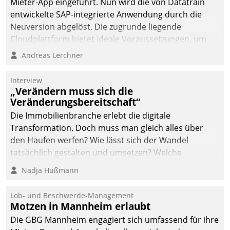
Mieter-App eingeführt. Nun wird die von Datatrain
entwickelte SAP-integrierte Anwendung durch die
Neuversion abgelöst. Die zugrunde liegende
Cloudplattform bietet ideale Voraussetzungen, um
die Funktionalität der App zu erweitern und weitere
Andreas Lerchner
innovative Apps, auch von Drittanbietern, in SAP zu
integrieren.
Interview
„Verändern muss sich die
Veränderungsbereitschaft“
Die Immobilienbranche erlebt die digitale
Transformation. Doch muss man gleich alles über
den Haufen werfen? Wie lässt sich der Wandel
tatsächlich gestalten und umsetzen? Welche
Argumente zählen wirklich?
Nadja Hußmann
Lob- und Beschwerde-Management
Motzen in Mannheim erlaubt
Die GBG Mannheim engagiert sich umfassend für ihre