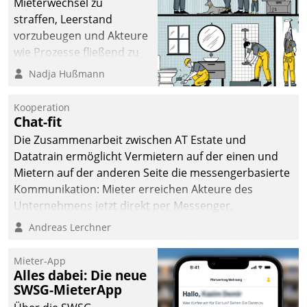
Mieterwechsel zu
straffen, Leerstand
vorzubeugen und Akteure
wie Prozesse fließend zu
vernetzen, nutzt die
Nadja Hußmann
Berliner Gewobag seit
Jahresbeginn eine
Kooperation
Überblick, Einsicht und
Chat-fit
Eingriff bietende Lösung.
Die Zusammenarbeit zwischen AT Estate und
Zur Entwicklung setzte
Datatrain ermöglicht Vermietern auf der einen und
man auf
Mietern auf der anderen Seite die messengerbasierte
Cloudtechnologie,
Kommunikation: Mieter erreichen Akteure des
bewährte und Startup-
Unternehmens jetzt direkt per Messenger,
Partner sowie erstmals
Mitarbeiter oder Dienstleister empfangen oder
Andreas Lerchner
agile Projektmethoden.
versenden die Nachrichten via Cockpit.
Mieter-App
Alles dabei: Die neue
SWSG-MieterApp