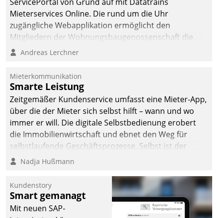
ServicePortal von Grund auf mit Datatrains
automatisiert, vollständig
Mieterservices Online. Die rund um die Uhr
und auf Wunsch über
zugängliche Webapplikation ermöglicht den
mehrere zuvor
Mitgliedern der Wohnungs­bau­genossenschaft die
festgelegte
Kontaktaufnahme per Smartphone, Tablet oder PC.
Andreas Lerchner
Kommunikationswege bei
den Empfängern ein.
Mieterkommunikation
Smarte Leistung
Zeitgemäßer Kundenservice umfasst eine Mieter-App,
über die der Mieter sich selbst hilft – wann und wo
immer er will. Die digitale Selbstbedienung erobert
die Immobilienwirtschaft und ebnet den Weg für
selbstlaufende Geschäftsprozesse. Selbst ist der
Kunde und smart der Serviceanbieter.
Nadja Hußmann
Kundenstory
Smart gemanagt
Mit neuen SAP-