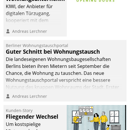
sich dabei für den Betrieb
KIWI, der Anbieter für
der Lösung über die SAP
digitalen Türzugang,
Cloud Platform
kooperiert mit dem
entschieden - als erstes
Beratungs- und
Andreas Lerchner
Unternehmen am
Softwareentwicklungshaus
Wohnungsmarkt.
Datatrain.
Berliner Wohnungstauschportal
Guter Schnitt bei Wohnungstausch
Die landeseigenen Wohnungsbaugesellschaften
Berlins bieten ihren Mietern seit September die
Chance, die Wohnung zu tauschen. Das neue
Wohnungstauschportal verspricht eine bessere
Nutzung des knappen Wohnraums der Stadt. Erster
Anwendungsfall für Datatrains Lösung API-Hub mit
Andreas Lerchner
Schnittstellen zu den ERP-Systemen der
Unternehmen.
Kunden-Story
Fliegender Wechsel
Um kostspielige