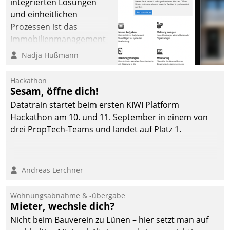
integrierten Lösungen
und einheitlichen
Prozessen ist das
Immobilienmanagement
der Bayerischen
Nadja Hußmann
Versorgungskammer im
Ressort Kapitalanlage für
Hackathon
künftige Aufgaben und
Sesam, öffne dich!
Herausforderungen
Datatrain startet beim ersten KIWI Platform
gerüstet.
Hackathon am 10. und 11. September in einem von
drei PropTech-Teams und landet auf Platz 1.
Andreas Lerchner
Wohnungsabnahme & -übergabe
Mieter, wechsle dich?
Nicht beim Bauverein zu Lünen – hier setzt man auf