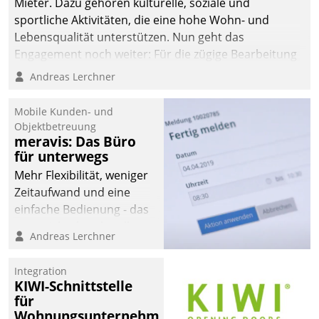
Mieter. Dazu gehören kulturelle, soziale und
sportliche Aktivitäten, die eine hohe Wohn- und
Lebensqualität unterstützen. Nun geht das
Engagement noch weiter: Für die zügige Bearbeitung
von Beschwerden – oder Lob – richtet das
Andreas Lerchner
Unternehmen mit Datatrains Applikation fürs Lob-
und Beschwerde-Management einen eigenen Kanal
Mobile Kunden- und
ein.
Objektbetreuung
meravis: Das Büro
für unterwegs
Mehr Flexibilität, weniger
Zeitaufwand und eine
einfache Bedienung - das
verspricht das aktuelle
Andreas Lerchner
Cockpit für mobile
Mitarbeiter von
Integration
Datatrain. Die meravis
KIWI-Schnittstelle
Wohnungsbau- und
für
Immobilien GmbH hat
Wohnungsunternehmen