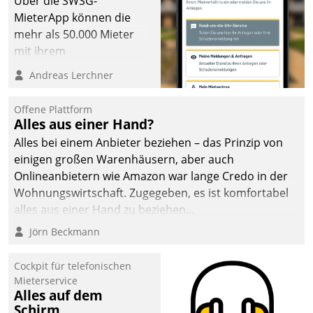
Über die SWSG-
MieterApp können die
mehr als 50.000 Mieter
mit ihrem
Wohnungsunternehmen
Andreas Lerchner
kommunizieren, auf dem
Laufenden bleiben, Daten
Offene Plattform
einsehen und ändern
Alles aus einer Hand?
oder
Alles bei einem Anbieter beziehen – das Prinzip von
Schadensmeldungen
einigen großen Warenhäusern, aber auch
abgeben – rund um die
Onlineanbietern wie Amazon war lange Credo in der
Uhr.
Wohnungswirtschaft. Zugegeben, es ist komfortabel
alles aus einer Hand zu beziehen...
Jörn Beckmann
Cockpit für telefonischen
Mieterservice
Alles auf dem
Schirm