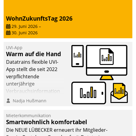
deutscher
Wohnungsunternehmen
WohnZukunftsTag 2026
– und beschleunigt damit
29. Juni 2026
–
den Weg vom
30. Juni 2026
Mieteranliegen zum
Dienstleisterauftrag.
UVI-App
Warm auf die Hand
Datatrains flexible UVI-
App stellt die seit 2022
verpflichtende
unterjährige
Verbrauchsinformation
schnell, zuverlässig und
Nadja Hußmann
leicht bekömmlich bereit:
Die monatlichen
Mieterkommunikation
Mitteilungen zum
Smartwohnlich komfortabel
Heizungs- und
Die NEUE LÜBECKER erneuert ihr Mitglieder-
Wasserverbrauch gehen