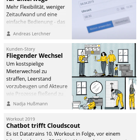
Mehr Flexibilität, weniger
Zeitaufwand und eine
einfache Bedienung - das
verspricht das aktuelle
Andreas Lerchner
Cockpit für mobile
Mitarbeiter von
Kunden-Story
Datatrain. Die meravis
Fliegender Wechsel
Wohnungsbau- und
Um kostspielige
Immobilien GmbH hat
Mieterwechsel zu
sich dabei für den Betrieb
straffen, Leerstand
der Lösung über die SAP
vorzubeugen und Akteure
Cloud Platform
wie Prozesse fließend zu
entschieden - als erstes
vernetzen, nutzt die
Nadja Hußmann
Unternehmen am
Berliner Gewobag seit
Wohnungsmarkt.
Jahresbeginn eine
Workout 2019
Überblick, Einsicht und
Chatbot trifft Cloudscout
Eingriff bietende Lösung.
Es ist Datatrains 10. Workout in Folge, vor einem
Zur Entwicklung setzte