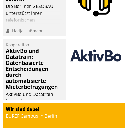
abgeben – rund um die
Die Berliner GESOBAU
Uhr.
unterstützt ihren
telefonischen
Mieterservice mit einem
Nadja Hußmann
digitalen Cockpit, das
situationsbezogen
Kooperation
passende Fragen und
AktivBo und
Schlagworte auswirft.
Datatrain:
Eine intuitive
Datenbasierte
Entscheidungen
Dialogführung ermöglicht
durch
dem externen
automatisierte
Serviceteam, Anrufe von
Mieterbefragungen
Mietenden zügiger und
AktivBo und Datatrain
effizienter zu bearbeiten.
kooperieren –
Immobilienunternehmen
Wir sind dabei
profitieren: Die nahtlose
EUREF Campus in Berlin
Integration der Lösungen