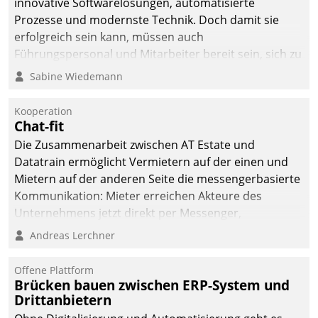
innovative Softwarelösungen, automatisierte
Prozesse und modernste Technik. Doch damit sie
erfolgreich sein kann, müssen auch
Führungspersonal und Mitarbeiter bereit sein, sich zu
verändern und anzupassen, sonst werden sie an ihr
Sabine Wiedemann
scheitern.
Kooperation
Chat-fit
Die Zusammenarbeit zwischen AT Estate und
Datatrain ermöglicht Vermietern auf der einen und
Mietern auf der anderen Seite die messengerbasierte
Kommunikation: Mieter erreichen Akteure des
Unternehmens jetzt direkt per Messenger,
Mitarbeiter oder Dienstleister empfangen oder
Andreas Lerchner
versenden die Nachrichten via Cockpit.
Offene Plattform
Brücken bauen zwischen ERP-System und
Drittanbietern