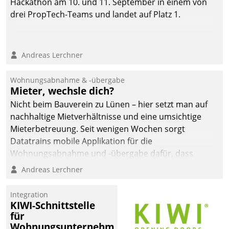
Hackathon am 10. und 11. September in einem von
drei PropTech-Teams und landet auf Platz 1.
Andreas Lerchner
Wohnungsabnahme & -übergabe
Mieter, wechsle dich?
Nicht beim Bauverein zu Lünen – hier setzt man auf
nachhaltige Mietverhältnisse und eine umsichtige
Mieterbetreuung. Seit wenigen Wochen sorgt
Datatrains mobile Applikation für die
Wohnungsabnahme und -übergabe dafür, dass
Mieter wohlgeordnet kommen und, so es sein muss,
Andreas Lerchner
gehen können.
Integration
KIWI-Schnittstelle
für
Wohnungsunternehmen