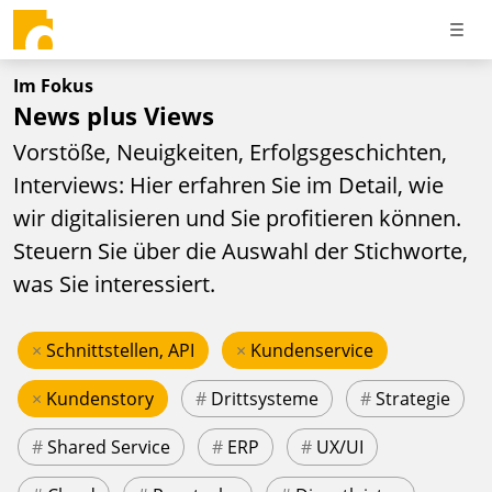
Im Fokus
News plus Views
Vorstöße, Neuigkeiten, Erfolgsgeschichten,
Interviews: Hier erfahren Sie im Detail, wie
wir digitalisieren und Sie profitieren können.
Steuern Sie über die Auswahl der Stichworte,
was Sie interessiert.
×
Schnittstellen, API
×
Kundenservice
×
Kundenstory
#
Drittsysteme
#
Strategie
#
Shared Service
#
ERP
#
UX/UI