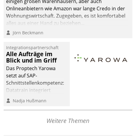
einigen großen Warenhäusern, aber auch
Onlineanbietern wie Amazon war lange Credo in der
Wohnungswirtschaft. Zugegeben, es ist komfortabel
alles aus einer Hand zu beziehen...
Jörn Beckmann
Integrationspartnerschaft
Alle Aufträge im
Blick und im Griff
Das Proptech Yarowa
setzt auf SAP-
Schnittstellenkompetenz:
Datatrain integriert
Yarowas Portal zur
Nadja Hußmann
Vergabe und Verwaltung
von Aufträgen der
operativen
Weitere Themen
Instandhaltung in die
SAP-Systemlandschaft