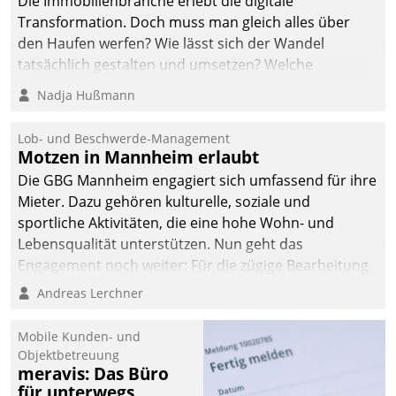
Die Immobilienbranche erlebt die digitale
Transformation. Doch muss man gleich alles über
den Haufen werfen? Wie lässt sich der Wandel
tatsächlich gestalten und umsetzen? Welche
Argumente zählen wirklich?
Nadja Hußmann
Lob- und Beschwerde-Management
Motzen in Mannheim erlaubt
Die GBG Mannheim engagiert sich umfassend für ihre
Mieter. Dazu gehören kulturelle, soziale und
sportliche Aktivitäten, die eine hohe Wohn- und
Lebensqualität unterstützen. Nun geht das
Engagement noch weiter: Für die zügige Bearbeitung
von Beschwerden – oder Lob – richtet das
Andreas Lerchner
Unternehmen mit Datatrains Applikation fürs Lob-
und Beschwerde-Management einen eigenen Kanal
Mobile Kunden- und
ein.
Objektbetreuung
meravis: Das Büro
für unterwegs