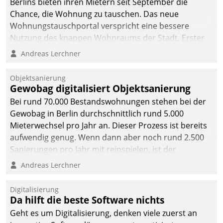
Berlins bieten ihren Mietern seit September die
Chance, die Wohnung zu tauschen. Das neue
Wohnungstauschportal verspricht eine bessere
Nutzung des knappen Wohnraums der Stadt. Erster
Anwendungsfall für Datatrains Lösung API-Hub mit
Andreas Lerchner
Schnittstellen zu den ERP-Systemen der
Unternehmen.
Objektsanierung
Gewobag digitalisiert Objektsanierung
Bei rund 70.000 Bestandswohnungen stehen bei der
Gewobag in Berlin durchschnittlich rund 5.000
Mieterwechsel pro Jahr an. Dieser Prozess ist bereits
aufwendig genug. Wenn dann aber noch rund 2.500
Sanierungen pro Jahr mit reinspielen, ist der
Betreuungs- und Organisationsaufwand immens. Im
Andreas Lerchner
Rahmen ihrer Digitalisierungsstrategie hat das
kommunale Wohnungsbauunternehmen daher
Digitalisierung
gemeinsam mit der Berliner Datatrain GmbH den
Da hilft die beste Software nichts
Teilprozess der Objektsanierung digitalisiert.
Geht es um Digitalisierung, denken viele zuerst an