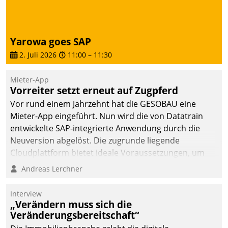
Yarowa goes SAP
2. Juli 2026
11:00
–
11:30
Mieter-App
Vorreiter setzt erneut auf Zugpferd
Vor rund einem Jahrzehnt hat die GESOBAU eine
Mieter-App eingeführt. Nun wird die von Datatrain
entwickelte SAP-integrierte Anwendung durch die
Neuversion abgelöst. Die zugrunde liegende
Cloudplattform bietet ideale Voraussetzungen, um
die Funktionalität der App zu erweitern und weitere
Andreas Lerchner
innovative Apps, auch von Drittanbietern, in SAP zu
integrieren.
Interview
„Verändern muss sich die
Veränderungsbereitschaft“