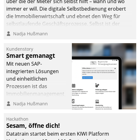
über die der Mieter sich selbst hilft – wann und wo
immer er will. Die digitale Selbstbedienung erobert
die Immobilienwirtschaft und ebnet den Weg für
selbstlaufende Geschäftsprozesse. Selbst ist der
Kunde und smart der Serviceanbieter.
Nadja Hußmann
Kundenstory
Smart gemanagt
Mit neuen SAP-
integrierten Lösungen
und einheitlichen
Prozessen ist das
Immobilienmanagement
der Bayerischen
Nadja Hußmann
Versorgungskammer im
Ressort Kapitalanlage für
Hackathon
künftige Aufgaben und
Sesam, öffne dich!
Herausforderungen
Datatrain startet beim ersten KIWI Platform
gerüstet.