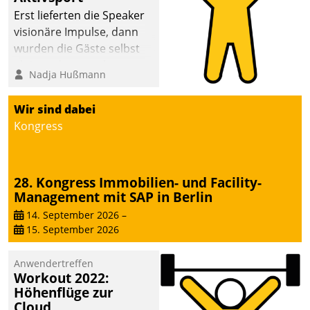
anspruchsvollen
Erst lieferten die Speaker
Aufgaben und
visionäre Impulse, dann
abnehmendem
wurden die Gäste selbst
Nachwuchs?
aktiv und sammelten
Nadja Hußmann
methodisch
Vernetzungsideen fürs
Wir sind dabei
Quartier. Dazwischen
Kongress
zeigte Datatrain, was es
Neues zu bieten hat.
28. Kongress Immobilien- und Facility-
Management mit SAP in Berlin
14. September 2026
–
15. September 2026
Anwendertreffen
Workout 2022:
Höhenflüge zur
Cloud