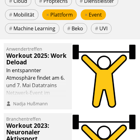
#
Cloud
#
Proptechs
#
Dienstleister
#
Mobilität
×
Plattform
×
Event
#
Machine Learning
#
Beko
#
UVI
Anwendertreffen
Workout 2025: Work
Deload
In entspannter
Atmosphäre findet am 6.
und 7. Mai Datatrains
Netzwerk-Event im
Kunden- und Partnerkreis
Nadja Hußmann
statt. Zentrale Frage: Wie
lassen sich
Branchentreffen
Mammutprojekte
Workout 2023:
meistern und Workloads
Neuronaler
Aktivsport
wuppen – bei zunehmend