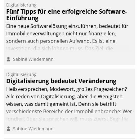
Digitalisierung
Fünf Tipps für eine erfolgreiche Software-
Einführung
Eine neue Softwarelösung einzuführen, bedeutet für
Immobilienverwaltungen nicht nur finanziellen,
sondern auch personellen Aufwand. Es ist eine
Investition, die sich lohnen muss. Das Ziel: die
nachhaltige Optimierung der Geschäftsabläufe. Damit
Sabine Wiedemann
dieses Ziel erreicht wird, sollten einige Grundregeln
befolgt werden.
Digitalisierung
Digitalisierung bedeutet Veränderung
Heilsversprechen, Modewort, großes Fragezeichen?
Alle reden von Digitalisierung, aber die Wenigsten
wissen, was damit gemeint ist. Denn sie betrifft
verschiedenste Bereiche der Immobilienbranche: Wer
fundiert über sie sprechen will, muss zuerst Begriffe
klären. Ein Aspekt ist die betriebliche Optimierung:
Sabine Wiedemann
Moderne Softwarelösungen ermöglichen große