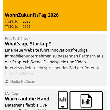
von AktivBo und
Datatrain ermöglicht
automatisiert ausgelöste,
WohnZukunftsTag 2026
zielgerichtete
29. Juni 2026
–
Mieterbefragungen – eine
30. Juni 2026
starke Grundlage für
intelligente,
PropTechCheck
datengestützte
What’s up, Start-up?
Entscheidungen.
Eine neue Website führt innovationsfreudige
Immobilienunternehmen zu passenden Partnern aus
der Proptech-Szene. Fallbeispiele und Video-
Interviews liefern ein sprechendes Bild der Potenziale
und Fähigkeiten.
Nadja Hußmann
UVI-App
Warm auf die Hand
Datatrains flexible UVI-