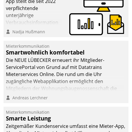
App stellt die seit 2022
verpflichtende
unterjährige
Verbrauchsinformation
schnell, zuverlässig und
Nadja Hußmann
leicht bekömmlich bereit:
Die monatlichen
Mieterkommunikation
Mitteilungen zum
Smartwohnlich komfortabel
Heizungs- und
Die NEUE LÜBECKER erneuert ihr Mitglieder-
Wasserverbrauch gehen
ServicePortal von Grund auf mit Datatrains
automatisiert, vollständig
Mieterservices Online. Die rund um die Uhr
und auf Wunsch über
zugängliche Webapplikation ermöglicht den
mehrere zuvor
Mitgliedern der Wohnungs­bau­genossenschaft die
festgelegte
Kontaktaufnahme per Smartphone, Tablet oder PC.
Andreas Lerchner
Kommunikationswege bei
den Empfängern ein.
Mieterkommunikation
Smarte Leistung
Zeitgemäßer Kundenservice umfasst eine Mieter-App,