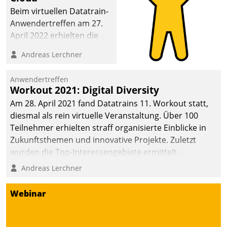
Beim virtuellen Datatrain-
Anwendertreffen am 27.
April 2022 erhielten die
Teilnehmerinnen und
Andreas Lerchner
Teilnehmer kurzweilige
Einblicke in innovative
Anwendertreffen
Cloud-Strategien und -
Workout 2021: Digital Diversity
Lösungen mit hohem
Am 28. April 2021 fand Datatrains 11. Workout statt,
Zukunftspotenzial.
diesmal als rein virtuelle Veranstaltung. Über 100
Teilnehmer erhielten straff organisierte Einblicke in
Zukunftsthemen und innovative Projekte. Zuletzt
wurden die Top-Interessengebiete ermittelt.
Andreas Lerchner
Webinar