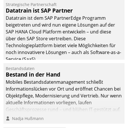
Einsparungen durch optimierte und automatisierte
Strategische Partnerschaft
Prozesse. Doch man darf nicht zu viel erwarten: Allein
Datatrain ist SAP Partner
mit der Einführung einer neuen Software ist es nicht
Datatrain ist dem SAP PartnerEdge Programm
getan. Die Digitalisierung erfordert von Unternehmen
beigetreten und wird nun eigene Lösungen auf der
die Bereitschaft, sich zu überprüfen, zu hinterfragen
SAP HANA Cloud Platform entwickeln – und diese
und zu verändern.
über den SAP Store vertreiben. Diese
Technologieplattform bietet viele Möglichkeiten für
noch innovativere Lösungen – auch als Software-as-a-
Service (SaaS).
Bestandsdaten
Bestand in der Hand
Mobiles Bestandsdatenmanagement schließt
Informationslücken vor Ort und eröffnet Chancen bei
Objektpflege, Modernisierung und Vertrieb. Nur wenn
aktuelle Informationen vorliegen, laufen
Geschäftsprozesse rund – und blühen IT-gestützt auf.
Nadja Hußmann