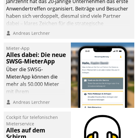
Jahrzehnt hat das 20-jährige Unternehmen das erste
man auf
Anwendertreffen organisiert. Beiträge und Besucher
Cloudtechnologie,
haben sich verdoppelt, diesmal sind viele Partner
bewährte und Startup-
dabei – klares Zeichen für die strategische
Partner sowie erstmals
Fokussierung auf den Kunden.
Andreas Lerchner
agile Projektmethoden.
Mieter-App
Alles dabei: Die neue
SWSG-MieterApp
Über die SWSG-
MieterApp können die
mehr als 50.000 Mieter
mit ihrem
Wohnungsunternehmen
Andreas Lerchner
kommunizieren, auf dem
Laufenden bleiben, Daten
Cockpit für telefonischen
einsehen und ändern
Mieterservice
oder
Alles auf dem
Schirm
Schadensmeldungen