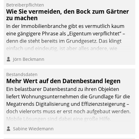
Betreiberpflichten
deutscher
Wie Sie vermeiden, den Bock zum Gärtner
Wohnungsunternehmen
zu machen
– und beschleunigt damit
In der Immobilienbranche gibt es vermutlich kaum
den Weg vom
eine gängigere Phrase als „Eigentum verpflichtet“ –
Mieteranliegen zum
denn die steht bereits im Grundgesetz. Das klingt
Dienstleisterauftrag.
einfach und eindeutig, ist aber alles andere, wie
Branchenbeschäftigte wissen. Denn mit der
Jörn Beckmann
Verantwortung folgen Verpflichtungen.
Bestandsdaten
Mehr Wert auf den Datenbestand legen
Ein belastbarer Datenbestand zu ihren Objekten
liefert Wohnungsunternehmen die Grundlage für die
Megatrends Digitalisierung und Effizienzsteigerung –
doch vielerorts muss er erst noch aufgebaut werden.
Mobile Lösungen sind dabei eine große Hilfe.
Sabine Wiedemann