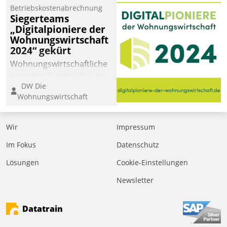
Betriebskostenabrechnung
Siegerteams
„Digitalpioniere der
Wohnungswirtschaft
2024“ gekürt
Wohnungswirtschaftliche
Vorreiter für den Weg in
DW Die
eine digitale Zukunft zu
Wohnungswirtschaft
finden, ist das Ziel des
Awards „Digitalpioniere
der
Wir
Impressum
Wohnungswirtschaft“.
Im Fokus
Datenschutz
Bewerben können sich
dafür ein Team
Lösungen
Cookie-Einstellungen
bestehend aus
Newsletter
Wohnungsunternehmen
und PropTech.
Datatrain