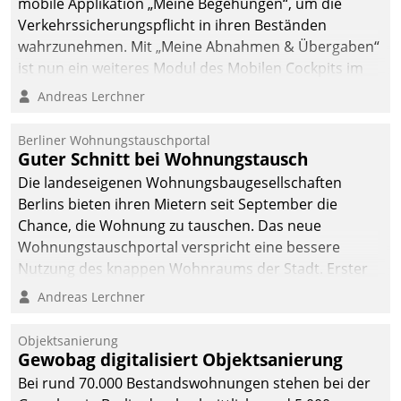
mobile Applikation „Meine Begehungen“, um die
Verkehrssicherungspflicht in ihren Beständen
wahrzunehmen. Mit „Meine Abnahmen & Übergaben“
ist nun ein weiteres Modul des Mobilen Cockpits im
Einsatz.
Andreas Lerchner
Berliner Wohnungstauschportal
Guter Schnitt bei Wohnungstausch
Die landeseigenen Wohnungsbaugesellschaften
Berlins bieten ihren Mietern seit September die
Chance, die Wohnung zu tauschen. Das neue
Wohnungstauschportal verspricht eine bessere
Nutzung des knappen Wohnraums der Stadt. Erster
Anwendungsfall für Datatrains Lösung API-Hub mit
Andreas Lerchner
Schnittstellen zu den ERP-Systemen der
Unternehmen.
Objektsanierung
Gewobag digitalisiert Objektsanierung
Bei rund 70.000 Bestandswohnungen stehen bei der