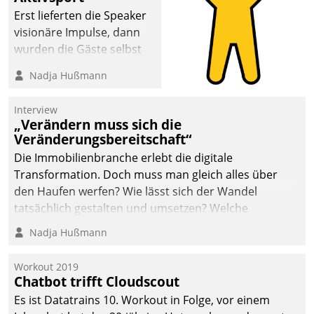
Erst lieferten die Speaker
visionäre Impulse, dann
wurden die Gäste selbst
aktiv und sammelten
Nadja Hußmann
methodisch
Vernetzungsideen fürs
Interview
Quartier. Dazwischen
„Verändern muss sich die
zeigte Datatrain, was es
Veränderungsbereitschaft“
Neues zu bieten hat.
Die Immobilienbranche erlebt die digitale
Transformation. Doch muss man gleich alles über
den Haufen werfen? Wie lässt sich der Wandel
tatsächlich gestalten und umsetzen? Welche
Argumente zählen wirklich?
Nadja Hußmann
Workout 2019
Chatbot trifft Cloudscout
Es ist Datatrains 10. Workout in Folge, vor einem