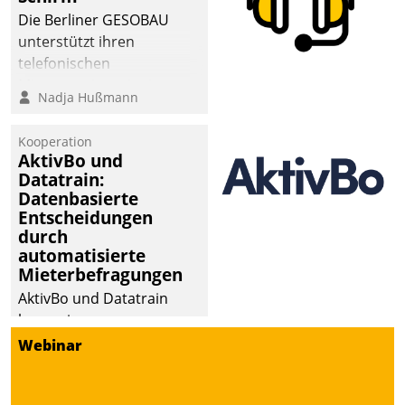
Die Berliner GESOBAU
unterstützt ihren
telefonischen
Mieterservice mit einem
Nadja Hußmann
digitalen Cockpit, das
situationsbezogen
Kooperation
passende Fragen und
AktivBo und
Schlagworte auswirft.
Datatrain:
Eine intuitive
Datenbasierte
Entscheidungen
Dialogführung ermöglicht
durch
dem externen
automatisierte
Serviceteam, Anrufe von
Mieterbefragungen
Mietenden zügiger und
AktivBo und Datatrain
effizienter zu bearbeiten.
kooperieren –
Immobilienunternehmen
Webinar
profitieren: Die nahtlose
Integration der Lösungen