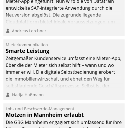
Mieter-App eingeführt. Nun wird die von Datatrain
entwickelte SAP-integrierte Anwendung durch die
Neuversion abgelöst. Die zugrunde liegende
Cloudplattform bietet ideale Voraussetzungen, um
die Funktionalität der App zu erweitern und weitere
Andreas Lerchner
innovative Apps, auch von Drittanbietern, in SAP zu
integrieren.
Mieterkommunikation
Smarte Leistung
Zeitgemäßer Kundenservice umfasst eine Mieter-App,
über die der Mieter sich selbst hilft – wann und wo
immer er will. Die digitale Selbstbedienung erobert
die Immobilienwirtschaft und ebnet den Weg für
selbstlaufende Geschäftsprozesse. Selbst ist der
Kunde und smart der Serviceanbieter.
Nadja Hußmann
Lob- und Beschwerde-Management
Motzen in Mannheim erlaubt
Die GBG Mannheim engagiert sich umfassend für ihre