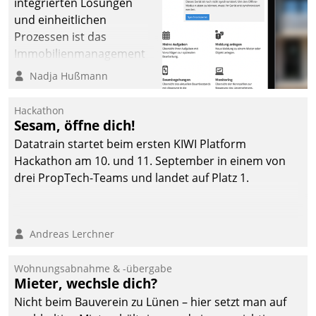
integrierten Lösungen
und einheitlichen
Prozessen ist das
Immobilienmanagement
der Bayerischen
Nadja Hußmann
Versorgungskammer im
Ressort Kapitalanlage für
Hackathon
künftige Aufgaben und
Sesam, öffne dich!
Herausforderungen
Datatrain startet beim ersten KIWI Platform
gerüstet.
Hackathon am 10. und 11. September in einem von
drei PropTech-Teams und landet auf Platz 1.
Andreas Lerchner
Wohnungsabnahme & -übergabe
Mieter, wechsle dich?
Nicht beim Bauverein zu Lünen – hier setzt man auf