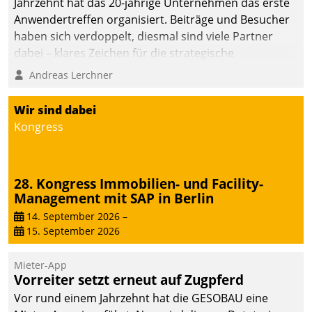
Jahrzehnt hat das 20-jährige Unternehmen das erste
Anwendertreffen organisiert. Beiträge und Besucher
haben sich verdoppelt, diesmal sind viele Partner
dabei – klares Zeichen für die strategische
Fokussierung auf den Kunden.
Andreas Lerchner
Wir sind dabei
Kongress
28. Kongress Immobilien- und Facility-
Management mit SAP in Berlin
14. September 2026
–
15. September 2026
Mieter-App
Vorreiter setzt erneut auf Zugpferd
Vor rund einem Jahrzehnt hat die GESOBAU eine