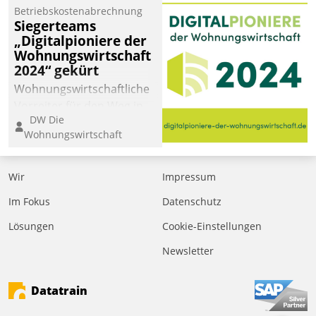
Betriebskostenabrechnung
Siegerteams
„Digitalpioniere der
Wohnungswirtschaft
2024“ gekürt
Wohnungswirtschaftliche
Vorreiter für den Weg in
DW Die
eine digitale Zukunft zu
Wohnungswirtschaft
finden, ist das Ziel des
Awards „Digitalpioniere
der
Wir
Impressum
Wohnungswirtschaft“.
Im Fokus
Datenschutz
Bewerben können sich
dafür ein Team
Lösungen
Cookie-Einstellungen
bestehend aus
Newsletter
Wohnungsunternehmen
und PropTech.
Datatrain