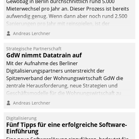
Gewobag in Berlin durchschnittlich rund 5.000
Mieterwechsel pro Jahr an. Dieser Prozess ist bereits
aufwendig genug. Wenn dann aber noch rund 2.500
Sanierungen pro Jahr mit reinspielen, ist der
Betreuungs- und Organisationsaufwand immens. Im
Andreas Lerchner
Rahmen ihrer Digitalisierungsstrategie hat das
kommunale Wohnungsbauunternehmen daher
Strategische Partnerschaft
gemeinsam mit der Berliner Datatrain GmbH den
GdW nimmt Datatrain auf
Teilprozess der Objektsanierung digitalisiert.
Mit der Aufnahme des Berliner
Digitalisierungspartners unterstreicht der
Spitzenverband der Wohnungswirtschaft GdW die
zentrale Herausforderung, neue Strategien und
Geschäftsmodelle für die Wohnungswirtschaft zu
entwickeln.
Andreas Lerchner
Digitalisierung
Fünf Tipps für eine erfolgreiche Software-
Einführung