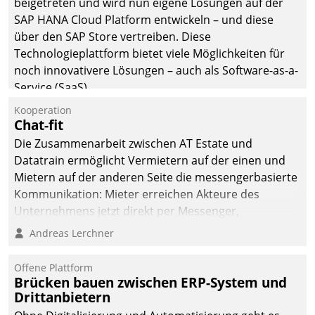
beigetreten und wird nun eigene Lösungen auf der
die Bereitschaft, sich zu überprüfen, zu hinterfragen
SAP HANA Cloud Platform entwickeln – und diese
und zu verändern.
über den SAP Store vertreiben. Diese
Technologieplattform bietet viele Möglichkeiten für
noch innovativere Lösungen – auch als Software-as-a-
Service (SaaS).
Kooperation
Chat-fit
Die Zusammenarbeit zwischen AT Estate und
Datatrain ermöglicht Vermietern auf der einen und
Mietern auf der anderen Seite die messengerbasierte
Kommunikation: Mieter erreichen Akteure des
Unternehmens jetzt direkt per Messenger,
Mitarbeiter oder Dienstleister empfangen oder
Andreas Lerchner
versenden die Nachrichten via Cockpit.
Offene Plattform
Brücken bauen zwischen ERP-System und
Drittanbietern