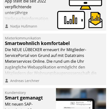
App stellt die seit 2022
verpflichtende
unterjährige
Verbrauchsinformation
schnell, zuverlässig und
Nadja Hußmann
leicht bekömmlich bereit:
Die monatlichen
Mieterkommunikation
Mitteilungen zum
Smartwohnlich komfortabel
Heizungs- und
Die NEUE LÜBECKER erneuert ihr Mitglieder-
Wasserverbrauch gehen
ServicePortal von Grund auf mit Datatrains
automatisiert, vollständig
Mieterservices Online. Die rund um die Uhr
und auf Wunsch über
zugängliche Webapplikation ermöglicht den
mehrere zuvor
Mitgliedern der Wohnungs­bau­genossenschaft die
festgelegte
Kontaktaufnahme per Smartphone, Tablet oder PC.
Andreas Lerchner
Kommunikationswege bei
den Empfängern ein.
Kundenstory
Smart gemanagt
Mit neuen SAP-