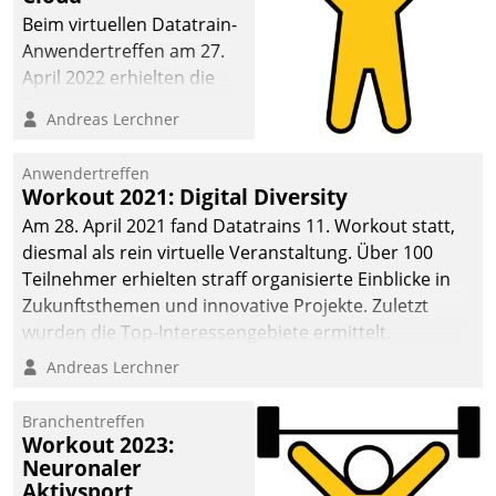
anspruchsvollen
Beim virtuellen Datatrain-
Aufgaben und
Anwendertreffen am 27.
abnehmendem
April 2022 erhielten die
Nachwuchs?
Teilnehmerinnen und
Andreas Lerchner
Teilnehmer kurzweilige
Einblicke in innovative
Anwendertreffen
Cloud-Strategien und -
Workout 2021: Digital Diversity
Lösungen mit hohem
Am 28. April 2021 fand Datatrains 11. Workout statt,
Zukunftspotenzial.
diesmal als rein virtuelle Veranstaltung. Über 100
Teilnehmer erhielten straff organisierte Einblicke in
Zukunftsthemen und innovative Projekte. Zuletzt
wurden die Top-Interessengebiete ermittelt.
Andreas Lerchner
Branchentreffen
Workout 2023:
Neuronaler
Aktivsport