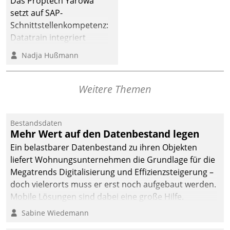
Das Proptech Yarowa
setzt auf SAP-
Schnittstellenkompetenz:
Datatrain integriert
Yarowas Portal zur
Nadja Hußmann
Vergabe und Verwaltung
von Aufträgen der
operativen
Weitere Themen
Instandhaltung in die
SAP-Systemlandschaft
Bestandsdaten
deutscher
Mehr Wert auf den Datenbestand legen
Wohnungsunternehmen
Ein belastbarer Datenbestand zu ihren Objekten
– und beschleunigt damit
liefert Wohnungsunternehmen die Grundlage für die
den Weg vom
Megatrends Digitalisierung und Effizienzsteigerung –
Mieteranliegen zum
doch vielerorts muss er erst noch aufgebaut werden.
Dienstleisterauftrag.
Mobile Lösungen sind dabei eine große Hilfe.
Sabine Wiedemann