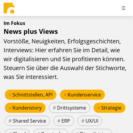
Im Fokus
News plus Views
Vorstöße, Neuigkeiten, Erfolgsgeschichten,
Interviews: Hier erfahren Sie im Detail, wie
wir digitalisieren und Sie profitieren können.
Steuern Sie über die Auswahl der Stichworte,
was Sie interessiert.
×
Schnittstellen, API
×
Kundenservice
×
Kundenstory
#
Drittsysteme
×
Strategie
#
Shared Service
#
ERP
#
UX/UI