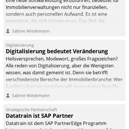
Eine neue Softwarelösung einzuführen, bedeutet für
Immobilienverwaltungen nicht nur finanziellen,
sondern auch personellen Aufwand. Es ist eine
Investition, die sich lohnen muss. Das Ziel: die
nachhaltige Optimierung der Geschäftsabläufe. Damit
Sabine Wiedemann
dieses Ziel erreicht wird, sollten einige Grundregeln
befolgt werden.
Digitalisierung
Digitalisierung bedeutet Veränderung
Heilsversprechen, Modewort, großes Fragezeichen?
Alle reden von Digitalisierung, aber die Wenigsten
wissen, was damit gemeint ist. Denn sie betrifft
verschiedenste Bereiche der Immobilienbranche: Wer
fundiert über sie sprechen will, muss zuerst Begriffe
klären. Ein Aspekt ist die betriebliche Optimierung:
Sabine Wiedemann
Moderne Softwarelösungen ermöglichen große
Einsparungen durch optimierte und automatisierte
Strategische Partnerschaft
Prozesse. Doch man darf nicht zu viel erwarten: Allein
Datatrain ist SAP Partner
mit der Einführung einer neuen Software ist es nicht
Datatrain ist dem SAP PartnerEdge Programm
getan. Die Digitalisierung erfordert von Unternehmen