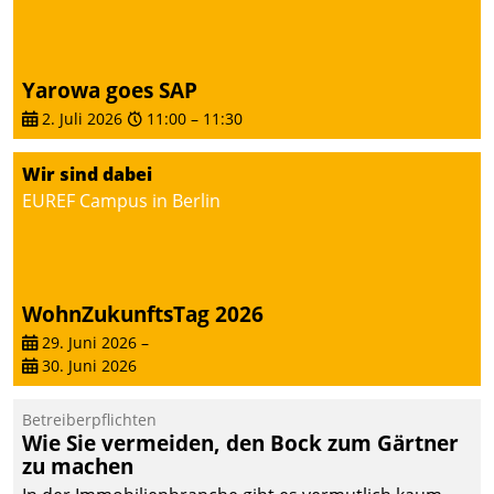
von AktivBo und
Datatrain ermöglicht
automatisiert ausgelöste,
zielgerichtete
Yarowa goes SAP
Mieterbefragungen – eine
2. Juli 2026
11:00
–
11:30
starke Grundlage für
intelligente,
Wir sind dabei
datengestützte
EUREF Campus in Berlin
Entscheidungen.
WohnZukunftsTag 2026
29. Juni 2026
–
30. Juni 2026
Betreiberpflichten
Wie Sie vermeiden, den Bock zum Gärtner
zu machen