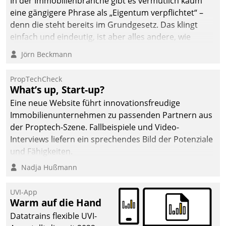
In der Immobilienbranche gibt es vermutlich kaum
eine gängigere Phrase als „Eigentum verpflichtet“ –
denn die steht bereits im Grundgesetz. Das klingt
einfach und eindeutig, ist aber alles andere, wie
Branchenbeschäftigte wissen. Denn mit der
Jörn Beckmann
Verantwortung folgen Verpflichtungen.
PropTechCheck
What’s up, Start-up?
Eine neue Website führt innovationsfreudige
Immobilienunternehmen zu passenden Partnern aus
der Proptech-Szene. Fallbeispiele und Video-
Interviews liefern ein sprechendes Bild der Potenziale
und Fähigkeiten.
Nadja Hußmann
UVI-App
Warm auf die Hand
Datatrains flexible UVI-