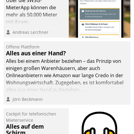
Über die SWSG-
MieterApp können die
mehr als 50.000 Mieter
mit ihrem
Wohnungsunternehmen
Andreas Lerchner
kommunizieren, auf dem
Laufenden bleiben, Daten
Offene Plattform
einsehen und ändern
Alles aus einer Hand?
oder
Alles bei einem Anbieter beziehen – das Prinzip von
Schadensmeldungen
einigen großen Warenhäusern, aber auch
abgeben – rund um die
Onlineanbietern wie Amazon war lange Credo in der
Uhr.
Wohnungswirtschaft. Zugegeben, es ist komfortabel
alles aus einer Hand zu beziehen...
Jörn Beckmann
Cockpit für telefonischen
Mieterservice
Alles auf dem
Schirm