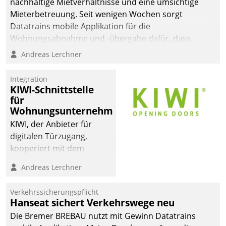
nachhaltige Mietverhältnisse und eine umsichtige
Mieterbetreuung. Seit wenigen Wochen sorgt
Datatrains mobile Applikation für die
Wohnungsabnahme und -übergabe dafür, dass
Mieter wohlgeordnet kommen und, so es sein muss,
Andreas Lerchner
gehen können.
Integration
KIWI-Schnittstelle
für
Wohnungsunternehmen
KIWI, der Anbieter für
digitalen Türzugang,
kooperiert mit dem
Beratungs- und
Andreas Lerchner
Softwareentwicklungshaus
Datatrain.
Verkehrssicherungspflicht
Hanseat sichert Verkehrswege neu
Die Bremer BREBAU nutzt mit Gewinn Datatrains