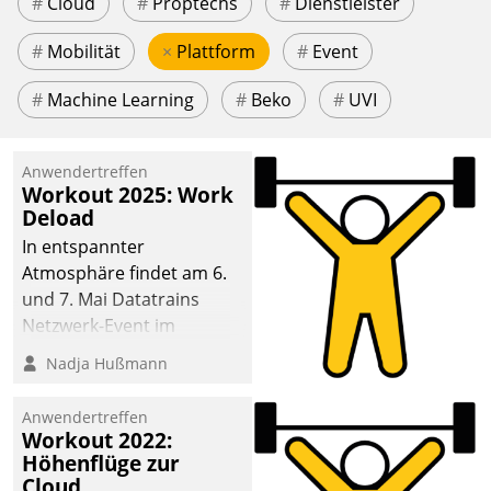
#
Cloud
#
Proptechs
#
Dienstleister
#
Mobilität
×
Plattform
#
Event
#
Machine Learning
#
Beko
#
UVI
Anwendertreffen
Workout 2025: Work
Deload
In entspannter
Atmosphäre findet am 6.
und 7. Mai Datatrains
Netzwerk-Event im
Kunden- und Partnerkreis
Nadja Hußmann
statt. Zentrale Frage: Wie
lassen sich
Anwendertreffen
Mammutprojekte
Workout 2022:
meistern und Workloads
Höhenflüge zur
Cloud
wuppen – bei zunehmend