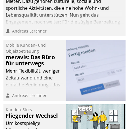
Mieter. Dazu gehören kulturelle, soziale und
sportliche Aktivitäten, die eine hohe Wohn- und
Lebensqualität unterstützen. Nun geht das
Engagement noch weiter: Für die zügige Bearbeitung
von Beschwerden – oder Lob – richtet das
Andreas Lerchner
Unternehmen mit Datatrains Applikation fürs Lob-
und Beschwerde-Management einen eigenen Kanal
Mobile Kunden- und
ein.
Objektbetreuung
meravis: Das Büro
für unterwegs
Mehr Flexibilität, weniger
Zeitaufwand und eine
einfache Bedienung - das
verspricht das aktuelle
Andreas Lerchner
Cockpit für mobile
Mitarbeiter von
Kunden-Story
Datatrain. Die meravis
Fliegender Wechsel
Wohnungsbau- und
Um kostspielige
Immobilien GmbH hat