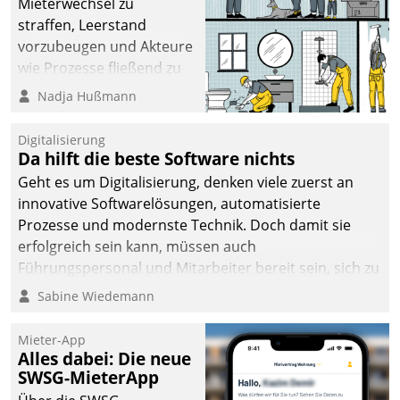
Mieterwechsel zu
sich dabei für den Betrieb
straffen, Leerstand
der Lösung über die SAP
vorzubeugen und Akteure
Cloud Platform
wie Prozesse fließend zu
entschieden - als erstes
vernetzen, nutzt die
Nadja Hußmann
Unternehmen am
Berliner Gewobag seit
Wohnungsmarkt.
Jahresbeginn eine
Digitalisierung
Überblick, Einsicht und
Da hilft die beste Software nichts
Eingriff bietende Lösung.
Geht es um Digitalisierung, denken viele zuerst an
Zur Entwicklung setzte
innovative Softwarelösungen, automatisierte
man auf
Prozesse und modernste Technik. Doch damit sie
Cloudtechnologie,
erfolgreich sein kann, müssen auch
bewährte und Startup-
Führungspersonal und Mitarbeiter bereit sein, sich zu
Partner sowie erstmals
verändern und anzupassen, sonst werden sie an ihr
Sabine Wiedemann
agile Projektmethoden.
scheitern.
Mieter-App
Alles dabei: Die neue
SWSG-MieterApp