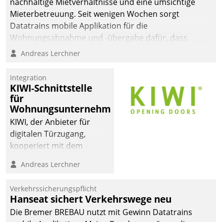
nachhaltige Mietverhältnisse und eine umsichtige
Mieterbetreuung. Seit wenigen Wochen sorgt
Datatrains mobile Applikation für die
Wohnungsabnahme und -übergabe dafür, dass
Mieter wohlgeordnet kommen und, so es sein muss,
Andreas Lerchner
gehen können.
Integration
KIWI-Schnittstelle
für
Wohnungsunternehmen
KIWI, der Anbieter für
digitalen Türzugang,
kooperiert mit dem
Beratungs- und
Andreas Lerchner
Softwareentwicklungshaus
Datatrain.
Verkehrssicherungspflicht
Hanseat sichert Verkehrswege neu
Die Bremer BREBAU nutzt mit Gewinn Datatrains