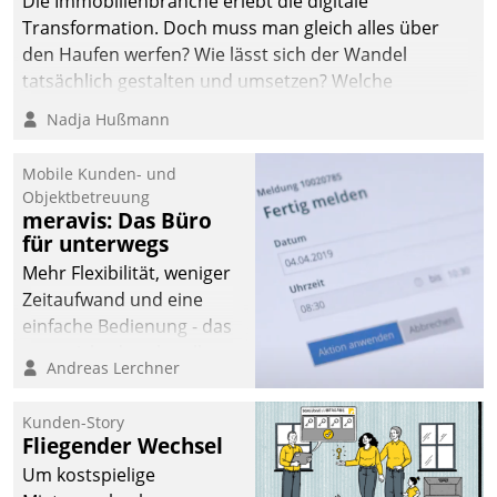
Die Immobilienbranche erlebt die digitale
Transformation. Doch muss man gleich alles über
den Haufen werfen? Wie lässt sich der Wandel
tatsächlich gestalten und umsetzen? Welche
Argumente zählen wirklich?
Nadja Hußmann
Mobile Kunden- und
Objektbetreuung
meravis: Das Büro
für unterwegs
Mehr Flexibilität, weniger
Zeitaufwand und eine
einfache Bedienung - das
verspricht das aktuelle
Andreas Lerchner
Cockpit für mobile
Mitarbeiter von
Kunden-Story
Datatrain. Die meravis
Fliegender Wechsel
Wohnungsbau- und
Um kostspielige
Immobilien GmbH hat