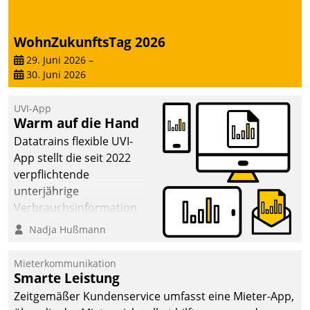
WohnZukunftsTag 2026
29. Juni 2026
–
30. Juni 2026
UVI-App
Warm auf die Hand
Datatrains flexible UVI-
App stellt die seit 2022
verpflichtende
unterjährige
Verbrauchsinformation
schnell, zuverlässig und
Nadja Hußmann
leicht bekömmlich bereit:
Die monatlichen
Mieterkommunikation
Mitteilungen zum
Smarte Leistung
Heizungs- und
Zeitgemäßer Kundenservice umfasst eine Mieter-App,
Wasserverbrauch gehen