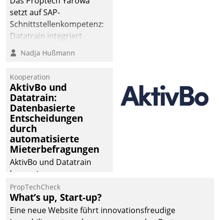
Das Proptech Yarowa
setzt auf SAP-
Schnittstellenkompetenz:
Datatrain integriert
Yarowas Portal zur
Nadja Hußmann
Vergabe und Verwaltung
von Aufträgen der
Kooperation
operativen
AktivBo und
Instandhaltung in die
Datatrain:
Datenbasierte
SAP-Systemlandschaft
Entscheidungen
deutscher
durch
Wohnungsunternehmen
automatisierte
– und beschleunigt damit
Mieterbefragungen
den Weg vom
AktivBo und Datatrain
Mieteranliegen zum
kooperieren –
Dienstleisterauftrag.
Immobilienunternehmen
PropTechCheck
What’s up, Start-up?
profitieren: Die nahtlose
Integration der Lösungen
Eine neue Website führt innovationsfreudige