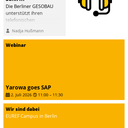
abgeben – rund um die
Die Berliner GESOBAU
Uhr.
unterstützt ihren
telefonischen
Mieterservice mit einem
Nadja Hußmann
digitalen Cockpit, das
situationsbezogen
Webinar
passende Fragen und
Schlagworte auswirft.
Eine intuitive
Dialogführung ermöglicht
dem externen
Serviceteam, Anrufe von
Yarowa goes SAP
Mietenden zügiger und
2. Juli 2026
11:00
–
11:30
effizienter zu bearbeiten.
Wir sind dabei
EUREF Campus in Berlin