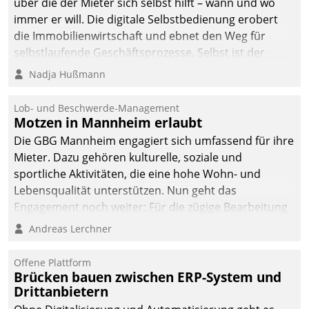
über die der Mieter sich selbst hilft – wann und wo
automatisiert, vollständig
immer er will. Die digitale Selbstbedienung erobert
und auf Wunsch über
die Immobilienwirtschaft und ebnet den Weg für
mehrere zuvor
selbstlaufende Geschäftsprozesse. Selbst ist der
festgelegte
Kunde und smart der Serviceanbieter.
Nadja Hußmann
Kommunikationswege bei
den Empfängern ein.
Lob- und Beschwerde-Management
Motzen in Mannheim erlaubt
Die GBG Mannheim engagiert sich umfassend für ihre
Mieter. Dazu gehören kulturelle, soziale und
sportliche Aktivitäten, die eine hohe Wohn- und
Lebensqualität unterstützen. Nun geht das
Engagement noch weiter: Für die zügige Bearbeitung
von Beschwerden – oder Lob – richtet das
Andreas Lerchner
Unternehmen mit Datatrains Applikation fürs Lob-
und Beschwerde-Management einen eigenen Kanal
Offene Plattform
ein.
Brücken bauen zwischen ERP-System und
Drittanbietern