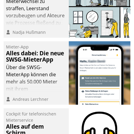
Mieterwechsel zu
sich dabei für den Betrieb
straffen, Leerstand
der Lösung über die SAP
vorzubeugen und Akteure
Cloud Platform
wie Prozesse fließend zu
entschieden - als erstes
vernetzen, nutzt die
Nadja Hußmann
Unternehmen am
Berliner Gewobag seit
Wohnungsmarkt.
Jahresbeginn eine
Mieter-App
Überblick, Einsicht und
Alles dabei: Die neue
SWSG-MieterApp
Eingriff bietende Lösung.
Zur Entwicklung setzte
Über die SWSG-
man auf
MieterApp können die
Cloudtechnologie,
mehr als 50.000 Mieter
bewährte und Startup-
mit ihrem
Partner sowie erstmals
Wohnungsunternehmen
Andreas Lerchner
agile Projektmethoden.
kommunizieren, auf dem
Laufenden bleiben, Daten
Cockpit für telefonischen
einsehen und ändern
Mieterservice
oder
Alles auf dem
Schirm
Schadensmeldungen