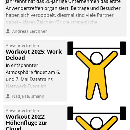
Jahrzehnt hat das 20-jährige Unternehmen das erste
Anwendertreffen organisiert. Beiträge und Besucher
haben sich verdoppelt, diesmal sind viele Partner
dabei – klares Zeichen für die strategische
Fokussierung auf den Kunden.
Andreas Lerchner
Anwendertreffen
Workout 2025: Work
Deload
In entspannter
Atmosphäre findet am 6.
und 7. Mai Datatrains
Netzwerk-Event im
Kunden- und Partnerkreis
Nadja Hußmann
statt. Zentrale Frage: Wie
lassen sich
Anwendertreffen
Mammutprojekte
Workout 2022:
meistern und Workloads
Höhenflüge zur
Cloud
wuppen – bei zunehmend