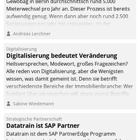
Gewobag in Berlin durchschnittlich rund 5.000
Mieterwechsel pro Jahr an. Dieser Prozess ist bereits
aufwendig genug. Wenn dann aber noch rund 2.500
Sanierungen pro Jahr mit reinspielen, ist der
Betreuungs- und Organisationsaufwand immens. Im
Andreas Lerchner
Rahmen ihrer Digitalisierungsstrategie hat das
kommunale Wohnungsbauunternehmen daher
Digitalisierung
gemeinsam mit der Berliner Datatrain GmbH den
Digitalisierung bedeutet Veränderung
Teilprozess der Objektsanierung digitalisiert.
Heilsversprechen, Modewort, großes Fragezeichen?
Alle reden von Digitalisierung, aber die Wenigsten
wissen, was damit gemeint ist. Denn sie betrifft
verschiedenste Bereiche der Immobilienbranche: Wer
fundiert über sie sprechen will, muss zuerst Begriffe
klären. Ein Aspekt ist die betriebliche Optimierung:
Sabine Wiedemann
Moderne Softwarelösungen ermöglichen große
Einsparungen durch optimierte und automatisierte
Strategische Partnerschaft
Prozesse. Doch man darf nicht zu viel erwarten: Allein
Datatrain ist SAP Partner
mit der Einführung einer neuen Software ist es nicht
Datatrain ist dem SAP PartnerEdge Programm
getan. Die Digitalisierung erfordert von Unternehmen