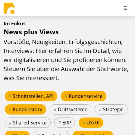
Im Fokus
News plus Views
Vorstöße, Neuigkeiten, Erfolgsgeschichten,
Interviews: Hier erfahren Sie im Detail, wie
wir digitalisieren und Sie profitieren können.
Steuern Sie über die Auswahl der Stichworte,
was Sie interessiert.
×
Schnittstellen, API
×
Kundenservice
×
Kundenstory
#
Drittsysteme
#
Strategie
#
Shared Service
#
ERP
×
UX/UI