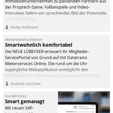
von AktivBo und
Immobilienunternehmen zu passenden Partnern aus
Datatrain ermöglicht
der Proptech-Szene. Fallbeispiele und Video-
automatisiert ausgelöste,
Interviews liefern ein sprechendes Bild der Potenziale
zielgerichtete
und Fähigkeiten.
Mieterbefragungen – eine
Nadja Hußmann
starke Grundlage für
intelligente,
Mieterkommunikation
datengestützte
Smartwohnlich komfortabel
Entscheidungen.
Die NEUE LÜBECKER erneuert ihr Mitglieder-
ServicePortal von Grund auf mit Datatrains
Mieterservices Online. Die rund um die Uhr
zugängliche Webapplikation ermöglicht den
Mitgliedern der Wohnungs­bau­genossenschaft die
Kontaktaufnahme per Smartphone, Tablet oder PC.
Andreas Lerchner
Kundenstory
Smart gemanagt
Mit neuen SAP-