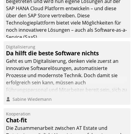
beigetreten und wird nun eigene Lösungen auf der
die Bereitschaft, sich zu überprüfen, zu hinterfragen
SAP HANA Cloud Platform entwickeln – und diese
und zu verändern.
über den SAP Store vertreiben. Diese
Technologieplattform bietet viele Möglichkeiten für
noch innovativere Lösungen – auch als Software-as-a-
Service (SaaS).
Digitalisierung
Da hilft die beste Software nichts
Geht es um Digitalisierung, denken viele zuerst an
innovative Softwarelösungen, automatisierte
Prozesse und modernste Technik. Doch damit sie
erfolgreich sein kann, müssen auch
Führungspersonal und Mitarbeiter bereit sein, sich zu
verändern und anzupassen, sonst werden sie an ihr
Sabine Wiedemann
scheitern.
Kooperation
Chat-fit
Die Zusammenarbeit zwischen AT Estate und