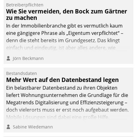
dafür ein Team
Betreiberpflichten
Wie Sie vermeiden, den Bock zum Gärtner
bestehend aus
zu machen
Wohnungsunternehmen
und PropTech.
In der Immobilienbranche gibt es vermutlich kaum
eine gängigere Phrase als „Eigentum verpflichtet“ –
denn die steht bereits im Grundgesetz. Das klingt
einfach und eindeutig, ist aber alles andere, wie
Branchenbeschäftigte wissen. Denn mit der
Jörn Beckmann
Verantwortung folgen Verpflichtungen.
Bestandsdaten
Mehr Wert auf den Datenbestand legen
Ein belastbarer Datenbestand zu ihren Objekten
liefert Wohnungsunternehmen die Grundlage für die
Megatrends Digitalisierung und Effizienzsteigerung –
doch vielerorts muss er erst noch aufgebaut werden.
Mobile Lösungen sind dabei eine große Hilfe.
Sabine Wiedemann