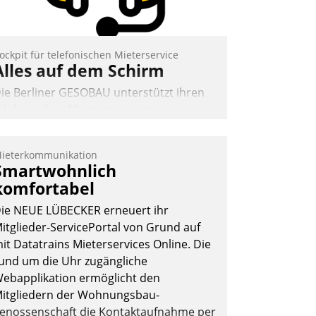
Andreas Lerchner
ockpit für telefonischen Mieterservice
Alles auf dem Schirm
ie Berliner GESOBAU unterstützt ihren
elefonischen Mieterservice mit einem
igitalen Cockpit, das situationsbezogen
assende Fragen und Schlagworte
ieterkommunikation
uswirft. Eine intuitive Dialogführung
Smartwohnlich
rmöglicht dem externen Serviceteam,
komfortabel
nrufe von Mietenden zügiger und
ie NEUE LÜBECKER erneuert ihr
ffizienter zu bearbeiten.
itglieder-ServicePortal von Grund auf
it Datatrains Mieterservices Online. Die
und um die Uhr zugängliche
Nadja Hußmann
ebapplikation ermöglicht den
itgliedern der Wohnungs­bau­
enossenschaft die Kontaktaufnahme per