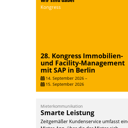
Wir sind dabei
Teilnehmer kurzweilige Einblicke in
Kongress
innovative Cloud-Strategien und -
Lösungen mit hohem Zukunftspotenzial.
Andreas Lerchner
28. Kongress Immobilien-
und Facility-Management
mit SAP in Berlin
14. September 2026
–
15. September 2026
Mieterkommunikation
Smarte Leistung
Zeitgemäßer Kundenservice umfasst ein