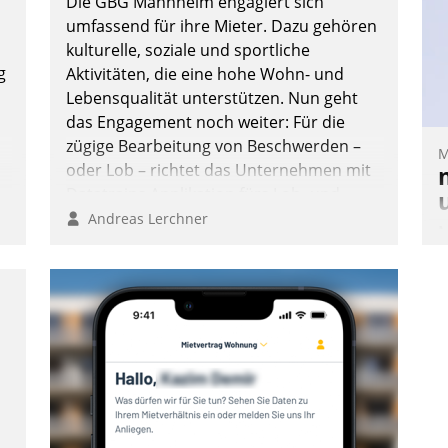
Die GBG Mannheim engagiert sich
umfassend für ihre Mieter. Dazu gehören
kulturelle, soziale und sportliche
g
Aktivitäten, die eine hohe Wohn- und
Lebensqualität unterstützen. Nun geht
das Engagement noch weiter: Für die
zügige Bearbeitung von Beschwerden –
M
oder Lob – richtet das Unternehmen mit
Datatrains Applikation fürs Lob- und
Beschwerde-Management einen eigenen
Andreas Lerchner
M
Kanal ein.
u
v
M
e
W
h
ü
-
W