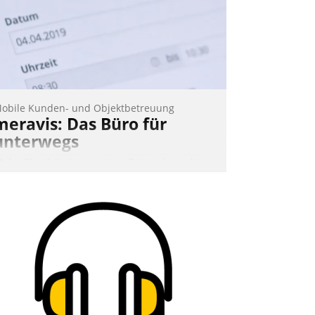
obile Kunden- und Objektbetreuung
meravis: Das Büro für
unterwegs
ehr Flexibilität, weniger Zeitaufwand
nd eine einfache Bedienung - das
erspricht das aktuelle Cockpit für mobile
itarbeiter von Datatrain. Die meravis
ohnungsbau- und Immobilien GmbH
at sich dabei für den Betrieb der Lösung
ber die SAP Cloud Platform entschieden
 als erstes Unternehmen am
ohnungsmarkt.