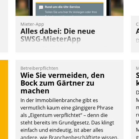
Mieter-App
C
Alles dabei: Die neue
SWSG-MieterApp
D
t
Über die SWSG-MieterApp können die
d
mehr als 50.000 Mieter mit ihrem
p
Wohnungsunternehmen kommunizieren,
Betreiberpflichten
M
a
auf dem Laufenden bleiben, Daten
Wie Sie vermeiden, den
e
einsehen und ändern oder
Bock zum Gärtner zu
A
Schadensmeldungen abgeben – rund um
machen
D
e
die Uhr.
M
In der Immobilienbranche gibt es
m
vermutlich kaum eine gängigere Phrase
r
als „Eigentum verpflichtet“ – denn die
Andreas Lerchner
W
steht bereits im Grundgesetz. Das klingt
M
einfach und eindeutig, ist aber alles
g
andere, wie Branchenbeschäftigte wissen.