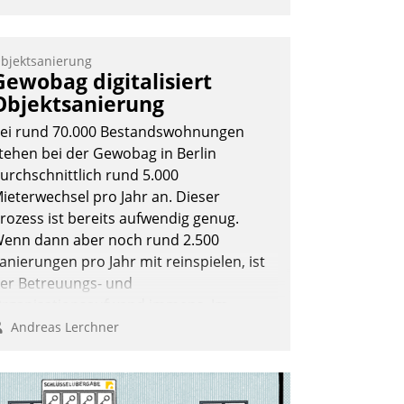
bjektsanierung
Gewobag digitalisiert
Objektsanierung
ei rund 70.000 Bestandswohnungen
tehen bei der Gewobag in Berlin
urchschnittlich rund 5.000
ieterwechsel pro Jahr an. Dieser
rozess ist bereits aufwendig genug.
enn dann aber noch rund 2.500
anierungen pro Jahr mit reinspielen, ist
er Betreuungs- und
rganisationsaufwand immens. Im
ahmen ihrer Digitalisierungsstrategie
Andreas Lerchner
at das kommunale
ohnungsbauunternehmen daher
emeinsam mit der Berliner Datatrain