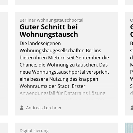
n
Berliner Wohnungstauschportal
O
Guter Schnitt bei
Wohnungstausch
Die landeseigenen
B
Wohnungsbaugesellschaften Berlins
s
bieten ihren Mietern seit September die
d
Chance, die Wohnung zu tauschen. Das
M
neue Wohnungstauschportal verspricht
P
eine bessere Nutzung des knappen
W
Wohnraums der Stadt. Erster
S
Anwendungsfall für Datatrains Lösung
d
API-Hub mit Schnittstellen zu den ERP-
O
Systemen der Unternehmen.
R
Andreas Lerchner
h
W
g
Digitalisierung