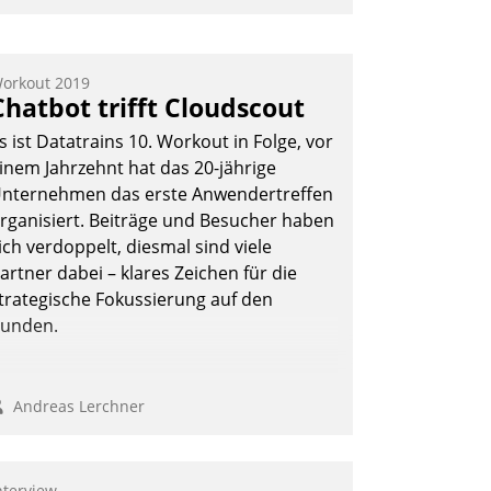
mpulse, dann wurden die Gäste selbst
ktiv und sammelten methodisch
ernetzungsideen fürs Quartier.
orkout 2019
Chatbot trifft Cloudscout
azwischen zeigte Datatrain, was es
eues zu bieten hat.
s ist Datatrains 10. Workout in Folge, vor
inem Jahrzehnt hat das 20-jährige
nternehmen das erste Anwendertreffen
rganisiert. Beiträge und Besucher haben
Nadja Hußmann
ich verdoppelt, diesmal sind viele
artner dabei – klares Zeichen für die
trategische Fokussierung auf den
unden.
Andreas Lerchner
nterview