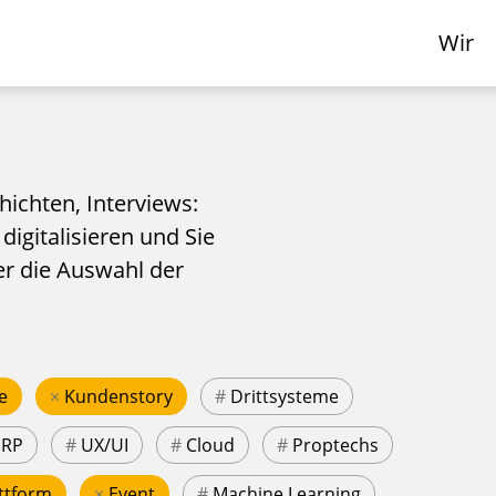
Wir
hichten, Interviews:
 digitalisieren und Sie
er die Auswahl der
e
×
Kundenstory
#
Drittsysteme
ERP
#
UX/UI
#
Cloud
#
Proptechs
ttform
×
Event
#
Machine Learning