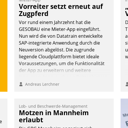
Vorreiter setzt erneut auf
Zugpferd
Vor rund einem Jahrzehnt hat die
D
GESOBAU eine Mieter-App eingeführt.
T
Nun wird die von Datatrain entwickelte
a
SAP-integrierte Anwendung durch die
s
Neuversion abgelöst. Die zugrunde
u
liegende Cloudplattform bietet ideale
w
Voraussetzungen, um die Funktionalität
der App zu erweitern und weitere
innovative Apps, auch von Drittanbietern,
in SAP zu integrieren.
Andreas Lerchner
Lob- und Beschwerde-Management
Motzen in Mannheim
erlaubt
e