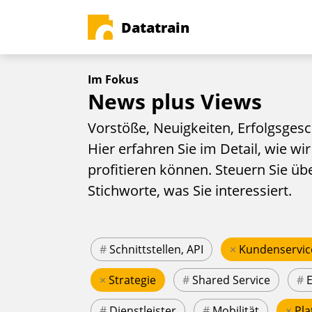
Datatrain
Im Fokus
News plus Views
Vorstöße, Neuigkeiten, Erfolgsgesc
Hier erfahren Sie im Detail, wie wir
profitieren können. Steuern Sie üb
Stichworte, was Sie interessiert.
#
Schnittstellen, API
×
Kundenservic
×
Strategie
#
Shared Service
#
#
Dienstleister
#
Mobilität
×
Pla