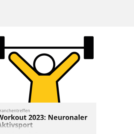
ranchentreffen
Workout 2023: Neuronaler
Aktivsport
rst lieferten die Speaker visionäre