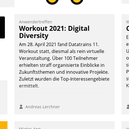
I
a
V
Anwendertreffen
W
Workout 2021: Digital
D
Diversity
N
E
e
Am 28. April 2021 fand Datatrains 11.
U
Workout statt, diesmal als rein virtuelle
o
Veranstaltung. Über 100 Teilnehmer
s
erhielten straff organisierte Einblicke in
P
Zukunftsthemen und innovative Projekte.
s
Zuletzt wurden die Top-Interessengebiete
K
ermittelt.
Andreas Lerchner
Mieter-App
I