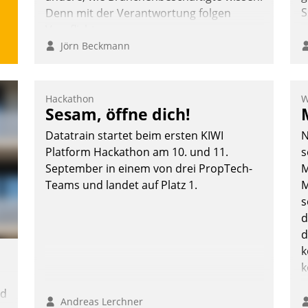
S
Denn mit der Verantwortung folgen
Verpflichtungen.
Jörn Beckmann
Hackathon
W
Sesam, öffne dich!
Datatrain startet beim ersten KIWI
N
Platform Hackathon am 10. und 11.
s
September in einem von drei PropTech-
M
Teams und landet auf Platz 1.
M
s
d
d
k
k
nd
Andreas Lerchner