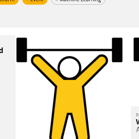
d
B
E