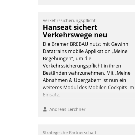
einheitlichen Prozessen ist das
Immobilienmanagement der Bayerische
Versorgungskammer im Ressort
Verkehrssicherungspflicht
Kapitalanlage für künftige Aufgaben und
Hanseat sichert
Herausforderungen gerüstet.
Verkehrswege neu
Die Bremer BREBAU nutzt mit Gewinn
Datatrains mobile Applikation „Meine
Begehungen“, um die
Verkehrssicherungspflicht in ihren
Nadja Hußmann
Beständen wahrzunehmen. Mit „Meine
Abnahmen & Übergaben“ ist nun ein
weiteres Modul des Mobilen Cockpits im
Einsatz.
Andreas Lerchner
Strategische Partnerschaft