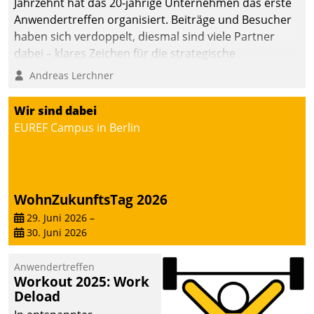
Jahrzehnt hat das 20-jährige Unternehmen das erste
Anwendertreffen organisiert. Beiträge und Besucher
haben sich verdoppelt, diesmal sind viele Partner
dabei – klares Zeichen für die strategische
Fokussierung auf den Kunden.
Andreas Lerchner
Wir sind dabei
EUREF Campus in Berlin
WohnZukunftsTag 2026
29. Juni 2026
–
30. Juni 2026
Anwendertreffen
Workout 2025: Work
Deload