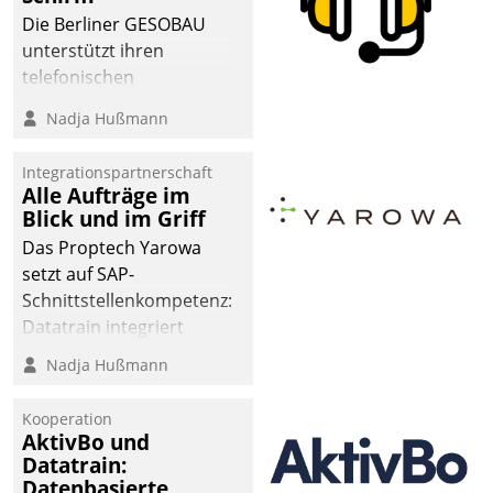
abgeben – rund um die
Die Berliner GESOBAU
Uhr.
unterstützt ihren
telefonischen
Mieterservice mit einem
Nadja Hußmann
digitalen Cockpit, das
situationsbezogen
Integrationspartnerschaft
passende Fragen und
Alle Aufträge im
Schlagworte auswirft.
Blick und im Griff
Eine intuitive
Das Proptech Yarowa
Dialogführung ermöglicht
setzt auf SAP-
dem externen
Schnittstellenkompetenz:
Serviceteam, Anrufe von
Datatrain integriert
Mietenden zügiger und
Yarowas Portal zur
Nadja Hußmann
effizienter zu bearbeiten.
Vergabe und Verwaltung
von Aufträgen der
Kooperation
operativen
AktivBo und
Instandhaltung in die
Datatrain:
Datenbasierte
SAP-Systemlandschaft