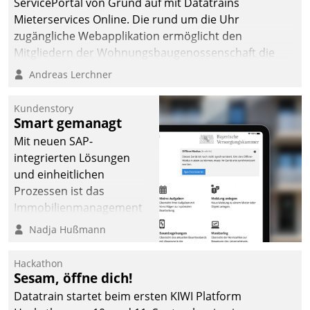
ServicePortal von Grund auf mit Datatrains
Mieterservices Online. Die rund um die Uhr
zugängliche Webapplikation ermöglicht den
Mitgliedern der Wohnungs­bau­genossenschaft die
Kontaktaufnahme per Smartphone, Tablet oder PC.
Andreas Lerchner
Kundenstory
Smart gemanagt
Mit neuen SAP-
integrierten Lösungen
und einheitlichen
Prozessen ist das
Immobilienmanagement
der Bayerischen
Nadja Hußmann
Versorgungskammer im
Ressort Kapitalanlage für
Hackathon
künftige Aufgaben und
Sesam, öffne dich!
Herausforderungen
Datatrain startet beim ersten KIWI Platform
gerüstet.