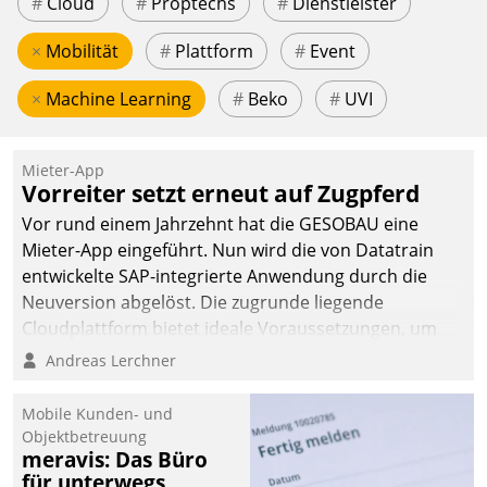
#
Cloud
#
Proptechs
#
Dienstleister
×
Mobilität
#
Plattform
#
Event
×
Machine Learning
#
Beko
#
UVI
Mieter-App
Vorreiter setzt erneut auf Zugpferd
Vor rund einem Jahrzehnt hat die GESOBAU eine
Mieter-App eingeführt. Nun wird die von Datatrain
entwickelte SAP-integrierte Anwendung durch die
Neuversion abgelöst. Die zugrunde liegende
Cloudplattform bietet ideale Voraussetzungen, um
die Funktionalität der App zu erweitern und weitere
Andreas Lerchner
innovative Apps, auch von Drittanbietern, in SAP zu
integrieren.
Mobile Kunden- und
Objektbetreuung
meravis: Das Büro
für unterwegs