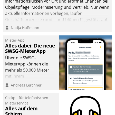
Informationslücken vor Ort und eröffnet Chancen bei
Objektpflege, Modernisierung und Vertrieb. Nur wenn
aktuelle Informationen vorliegen, laufen
Geschäftsprozesse rund – und blühen IT-gestützt auf.
Nadja Hußmann
Mieter-App
Alles dabei: Die neue
SWSG-MieterApp
Über die SWSG-
MieterApp können die
mehr als 50.000 Mieter
mit ihrem
Wohnungsunternehmen
Andreas Lerchner
kommunizieren, auf dem
Laufenden bleiben, Daten
Cockpit für telefonischen
einsehen und ändern
Mieterservice
oder
Alles auf dem
Schirm
Schadensmeldungen