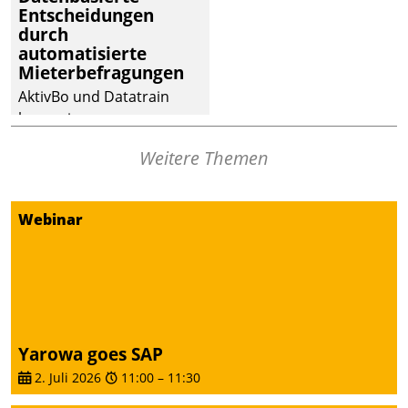
Entscheidungen
deutscher
durch
Wohnungsunternehmen
automatisierte
– und beschleunigt damit
Mieterbefragungen
den Weg vom
AktivBo und Datatrain
Mieteranliegen zum
kooperieren –
Dienstleisterauftrag.
Immobilienunternehmen
Weitere Themen
profitieren: Die nahtlose
Integration der Lösungen
von AktivBo und
Webinar
Datatrain ermöglicht
automatisiert ausgelöste,
zielgerichtete
Mieterbefragungen – eine
starke Grundlage für
intelligente,
Yarowa goes SAP
datengestützte
2. Juli 2026
11:00
–
11:30
Entscheidungen.