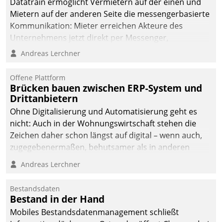
Datatrain ermöglicht Vermietern auf der einen und
Mietern auf der anderen Seite die messengerbasierte
Kommunikation: Mieter erreichen Akteure des
Unternehmens jetzt direkt per Messenger,
Mitarbeiter oder Dienstleister empfangen oder
Andreas Lerchner
versenden die Nachrichten via Cockpit.
Offene Plattform
Brücken bauen zwischen ERP-System und
Drittanbietern
Ohne Digitalisierung und Automatisierung geht es
nicht: Auch in der Wohnungswirtschaft stehen die
Zeichen daher schon längst auf digital – wenn auch,
zugegebenermaßen, behutsamer als in anderen
Branchen.
Andreas Lerchner
Bestandsdaten
Bestand in der Hand
Mobiles Bestandsdatenmanagement schließt