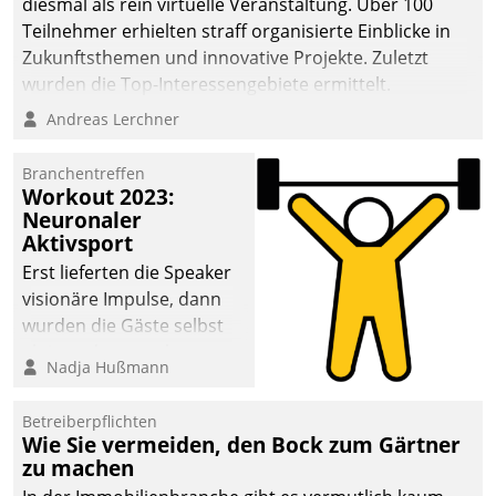
diesmal als rein virtuelle Veranstaltung. Über 100
Teilnehmer erhielten straff organisierte Einblicke in
Zukunftsthemen und innovative Projekte. Zuletzt
wurden die Top-Interessengebiete ermittelt.
Andreas Lerchner
Branchentreffen
Workout 2023:
Neuronaler
Aktivsport
Erst lieferten die Speaker
visionäre Impulse, dann
wurden die Gäste selbst
aktiv und sammelten
Nadja Hußmann
methodisch
Vernetzungsideen fürs
Betreiberpflichten
Quartier. Dazwischen
Wie Sie vermeiden, den Bock zum Gärtner
zeigte Datatrain, was es
zu machen
Neues zu bieten hat.