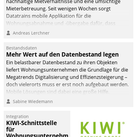
nachhaltige Mietverhältnisse und eine umsichtige
Mieterbetreuung. Seit wenigen Wochen sorgt
Datatrains mobile Applikation für die
Wohnungsabnahme und -übergabe dafür, dass
Mieter wohlgeordnet kommen und, so es sein muss,
Andreas Lerchner
gehen können.
Bestandsdaten
Mehr Wert auf den Datenbestand legen
Ein belastbarer Datenbestand zu ihren Objekten
liefert Wohnungsunternehmen die Grundlage für die
Megatrends Digitalisierung und Effizienzsteigerung –
doch vielerorts muss er erst noch aufgebaut werden.
Mobile Lösungen sind dabei eine große Hilfe.
Sabine Wiedemann
Integration
KIWI-Schnittstelle
für
Wohnungsunternehmen