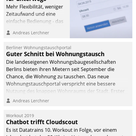
Mehr Flexibilität, weniger
Zeitaufwand und eine
einfache Bedienung - das
verspricht das aktuelle
Andreas Lerchner
Cockpit für mobile
Mitarbeiter von
Berliner Wohnungstauschportal
Datatrain. Die meravis
Guter Schnitt bei Wohnungstausch
Wohnungsbau- und
Die landeseigenen Wohnungsbaugesellschaften
Immobilien GmbH hat
Berlins bieten ihren Mietern seit September die
sich dabei für den Betrieb
Chance, die Wohnung zu tauschen. Das neue
der Lösung über die SAP
Wohnungstauschportal verspricht eine bessere
Cloud Platform
Nutzung des knappen Wohnraums der Stadt. Erster
entschieden - als erstes
Anwendungsfall für Datatrains Lösung API-Hub mit
Andreas Lerchner
Unternehmen am
Schnittstellen zu den ERP-Systemen der
Wohnungsmarkt.
Unternehmen.
Workout 2019
Chatbot trifft Cloudscout
Es ist Datatrains 10. Workout in Folge, vor einem