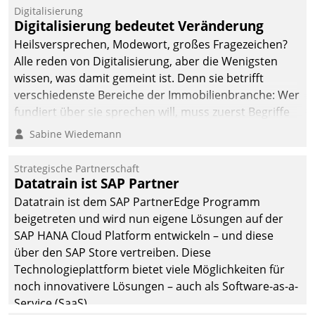
befolgt werden.
Digitalisierung
Digitalisierung bedeutet Veränderung
Heilsversprechen, Modewort, großes Fragezeichen?
Alle reden von Digitalisierung, aber die Wenigsten
wissen, was damit gemeint ist. Denn sie betrifft
verschiedenste Bereiche der Immobilienbranche: Wer
fundiert über sie sprechen will, muss zuerst Begriffe
klären. Ein Aspekt ist die betriebliche Optimierung:
Sabine Wiedemann
Moderne Softwarelösungen ermöglichen große
Einsparungen durch optimierte und automatisierte
Strategische Partnerschaft
Prozesse. Doch man darf nicht zu viel erwarten: Allein
Datatrain ist SAP Partner
mit der Einführung einer neuen Software ist es nicht
Datatrain ist dem SAP PartnerEdge Programm
getan. Die Digitalisierung erfordert von Unternehmen
beigetreten und wird nun eigene Lösungen auf der
die Bereitschaft, sich zu überprüfen, zu hinterfragen
SAP HANA Cloud Platform entwickeln – und diese
und zu verändern.
über den SAP Store vertreiben. Diese
Technologieplattform bietet viele Möglichkeiten für
noch innovativere Lösungen – auch als Software-as-a-
Service (SaaS).