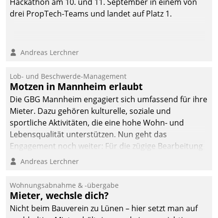
Hackathon am 10. und 11. September in einem von
drei PropTech-Teams und landet auf Platz 1.
Andreas Lerchner
Lob- und Beschwerde-Management
Motzen in Mannheim erlaubt
Die GBG Mannheim engagiert sich umfassend für ihre
Mieter. Dazu gehören kulturelle, soziale und
sportliche Aktivitäten, die eine hohe Wohn- und
Lebensqualität unterstützen. Nun geht das
Engagement noch weiter: Für die zügige Bearbeitung
von Beschwerden – oder Lob – richtet das
Andreas Lerchner
Unternehmen mit Datatrains Applikation fürs Lob-
und Beschwerde-Management einen eigenen Kanal
Wohnungsabnahme & -übergabe
ein.
Mieter, wechsle dich?
Nicht beim Bauverein zu Lünen – hier setzt man auf