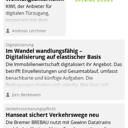
KIWI, der Anbieter für
digitalen Türzugang,
kooperiert mit dem
Beratungs- und
Andreas Lerchner
Softwareentwicklungshaus
Datatrain.
Digitalisierung
Im Wandel wandlungsfähig –
Digitalisierung auf elastischer Basis
Die Immobilienwirtschaft digitalisiert ihr Angebot. Das
betrifft Einzelleistungen und Gesamtablauf, umfasst
benachbarte und künftige Aufgaben. Die
Bedingungen ändern sich ständig. Wie lässt sich
technisch die Kontrolle wahren und zugleich Freiraum
Jörn Beckmann
fürs Wachsen öffnen?
Verkehrssicherungspflicht
Hanseat sichert Verkehrswege neu
Die Bremer BREBAU nutzt mit Gewinn Datatrains