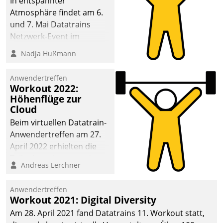
In entspannter
Atmosphäre findet am 6.
und 7. Mai Datatrains
Netzwerk-Event im
Kunden- und Partnerkreis
Nadja Hußmann
statt. Zentrale Frage: Wie
lassen sich
Anwendertreffen
Mammutprojekte
Workout 2022:
meistern und Workloads
Höhenflüge zur
Cloud
wuppen – bei zunehmend
anspruchsvollen
Beim virtuellen Datatrain-
Aufgaben und
Anwendertreffen am 27.
abnehmendem
April 2022 erhielten die
Nachwuchs?
Teilnehmerinnen und
Andreas Lerchner
Teilnehmer kurzweilige
Einblicke in innovative
Anwendertreffen
Cloud-Strategien und -
Workout 2021: Digital Diversity
Lösungen mit hohem
Am 28. April 2021 fand Datatrains 11. Workout statt,
Zukunftspotenzial.