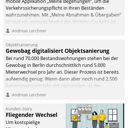
mobile Applikation „Meine Begehungen“, um die
Verkehrssicherungspflicht in ihren Beständen
wahrzunehmen. Mit „Meine Abnahmen & Übergaben“
ist nun ein weiteres Modul des Mobilen Cockpits im
Einsatz.
Andreas Lerchner
Objektsanierung
Gewobag digitalisiert Objektsanierung
Bei rund 70.000 Bestandswohnungen stehen bei der
Gewobag in Berlin durchschnittlich rund 5.000
Mieterwechsel pro Jahr an. Dieser Prozess ist bereits
aufwendig genug. Wenn dann aber noch rund 2.500
Sanierungen pro Jahr mit reinspielen, ist der
Betreuungs- und Organisationsaufwand immens. Im
Andreas Lerchner
Rahmen ihrer Digitalisierungsstrategie hat das
kommunale Wohnungsbauunternehmen daher
Kunden-Story
gemeinsam mit der Berliner Datatrain GmbH den
Fliegender Wechsel
Teilprozess der Objektsanierung digitalisiert.
Um kostspielige