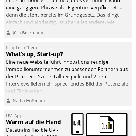
In der Immobilienbranche gibt es vermutlich kaum
eine gängigere Phrase als „Eigentum verpflichtet“ –
denn die steht bereits im Grundgesetz. Das klingt
einfach und eindeutig, ist aber alles andere, wie
Branchenbeschäftigte wissen. Denn mit der
Jörn Beckmann
Verantwortung folgen Verpflichtungen.
PropTechCheck
What’s up, Start-up?
Eine neue Website führt innovationsfreudige
Immobilienunternehmen zu passenden Partnern aus
der Proptech-Szene. Fallbeispiele und Video-
Interviews liefern ein sprechendes Bild der Potenziale
und Fähigkeiten.
Nadja Hußmann
UVI-App
Warm auf die Hand
Datatrains flexible UVI-