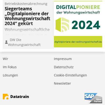
Betriebskostenabrechnung
Siegerteams
„Digitalpioniere der
Wohnungswirtschaft
2024“ gekürt
Wohnungswirtschaftliche
Vorreiter für den Weg in
DW Die
eine digitale Zukunft zu
Wohnungswirtschaft
finden, ist das Ziel des
Awards „Digitalpioniere
der
Wir
Impressum
Wohnungswirtschaft“.
Im Fokus
Datenschutz
Bewerben können sich
dafür ein Team
Lösungen
Cookie-Einstellungen
bestehend aus
Newsletter
Wohnungsunternehmen
und PropTech.
Datatrain