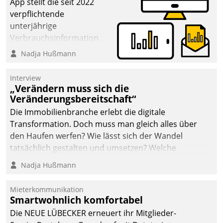
App stellt die seit 2022
verpflichtende
unterjährige
Verbrauchsinformation
schnell, zuverlässig und
Nadja Hußmann
leicht bekömmlich bereit:
Die monatlichen
Interview
Mitteilungen zum
„Verändern muss sich die
Veränderungsbereitschaft“
Heizungs- und
Wasserverbrauch gehen
Die Immobilienbranche erlebt die digitale
automatisiert, vollständig
Transformation. Doch muss man gleich alles über
und auf Wunsch über
den Haufen werfen? Wie lässt sich der Wandel
mehrere zuvor
tatsächlich gestalten und umsetzen? Welche
festgelegte
Argumente zählen wirklich?
Nadja Hußmann
Kommunikationswege bei
den Empfängern ein.
Mieterkommunikation
Smartwohnlich komfortabel
Die NEUE LÜBECKER erneuert ihr Mitglieder-