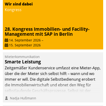
Wir sind dabei
Kongress
28. Kongress Immobilien- und Facility-
Management mit SAP in Berlin
14. September 2026
–
15. September 2026
Mieterkommunikation
Smarte Leistung
Zeitgemäßer Kundenservice umfasst eine Mieter-App,
über die der Mieter sich selbst hilft – wann und wo
immer er will. Die digitale Selbstbedienung erobert
die Immobilienwirtschaft und ebnet den Weg für
selbstlaufende Geschäftsprozesse. Selbst ist der
Kunde und smart der Serviceanbieter.
Nadja Hußmann