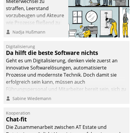
Mieterwechsel zu
straffen, Leerstand
vorzubeugen und Akteure
wie Prozesse fließend zu
vernetzen, nutzt die
Nadja Hußmann
Berliner Gewobag seit
Jahresbeginn eine
Digitalisierung
Überblick, Einsicht und
Da hilft die beste Software nichts
Eingriff bietende Lösung.
Geht es um Digitalisierung, denken viele zuerst an
Zur Entwicklung setzte
innovative Softwarelösungen, automatisierte
man auf
Prozesse und modernste Technik. Doch damit sie
Cloudtechnologie,
erfolgreich sein kann, müssen auch
bewährte und Startup-
Führungspersonal und Mitarbeiter bereit sein, sich zu
Partner sowie erstmals
verändern und anzupassen, sonst werden sie an ihr
Sabine Wiedemann
agile Projektmethoden.
scheitern.
Kooperation
Chat-fit
Die Zusammenarbeit zwischen AT Estate und