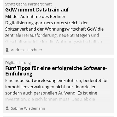
Strategische Partnerschaft
GdW nimmt Datatrain auf
Mit der Aufnahme des Berliner
Digitalisierungspartners unterstreicht der
Spitzenverband der Wohnungswirtschaft GdW die
zentrale Herausforderung, neue Strategien und
Geschäftsmodelle für die Wohnungswirtschaft zu
entwickeln.
Andreas Lerchner
Digitalisierung
Fünf Tipps für eine erfolgreiche Software-
Einführung
Eine neue Softwarelösung einzuführen, bedeutet für
Immobilienverwaltungen nicht nur finanziellen,
sondern auch personellen Aufwand. Es ist eine
Investition, die sich lohnen muss. Das Ziel: die
nachhaltige Optimierung der Geschäftsabläufe. Damit
Sabine Wiedemann
dieses Ziel erreicht wird, sollten einige Grundregeln