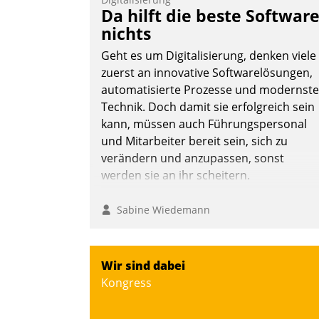
Teilnehmer kurzweilige Einblicke in
Da hilft die beste Softwar
innovative Cloud-Strategien und -
nichts
Lösungen mit hohem Zukunftspotenzial.
Geht es um Digitalisierung, denken viele
zuerst an innovative Softwarelösungen,
automatisierte Prozesse und modernste
Technik. Doch damit sie erfolgreich sein
Andreas Lerchner
kann, müssen auch Führungspersonal
und Mitarbeiter bereit sein, sich zu
verändern und anzupassen, sonst
werden sie an ihr scheitern.
Sabine Wiedemann
Wir sind dabei
Kongress