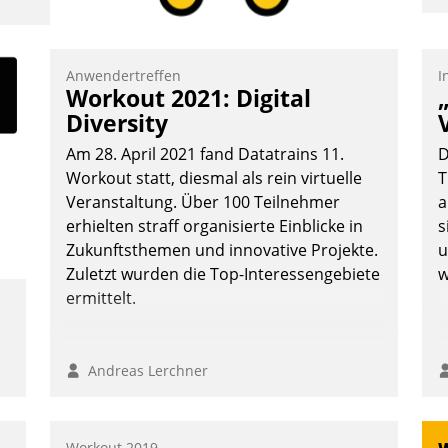
I
a
V
Anwendertreffen
I
Workout 2021: Digital
D
Diversity
N
Am 28. April 2021 fand Datatrains 11.
D
Workout statt, diesmal als rein virtuelle
T
Veranstaltung. Über 100 Teilnehmer
a
erhielten straff organisierte Einblicke in
s
Zukunftsthemen und innovative Projekte.
u
Zuletzt wurden die Top-Interessengebiete
w
ermittelt.
Andreas Lerchner
Workout 2019