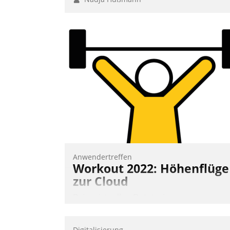
Anwendertreffen
Workout 2022: Höhenflüge
zur Cloud
Beim virtuellen Datatrain-
Anwendertreffen am 27. April 2022
erhielten die Teilnehmerinnen und
Digitalisierung