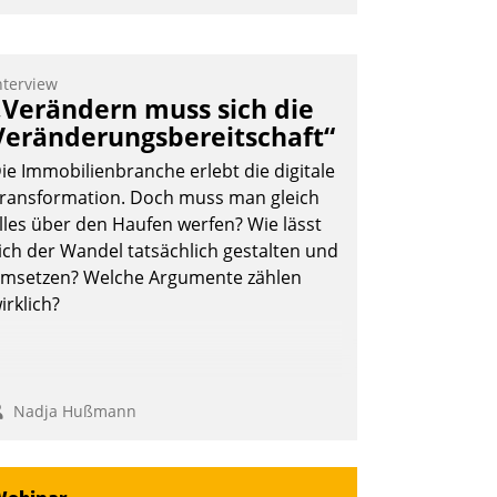
mpulse, dann wurden die Gäste selbst
ktiv und sammelten methodisch
ernetzungsideen fürs Quartier.
nterview
„Verändern muss sich die
azwischen zeigte Datatrain, was es
Veränderungsbereitschaft“
eues zu bieten hat.
ie Immobilienbranche erlebt die digitale
ransformation. Doch muss man gleich
lles über den Haufen werfen? Wie lässt
Nadja Hußmann
ich der Wandel tatsächlich gestalten und
msetzen? Welche Argumente zählen
irklich?
Nadja Hußmann