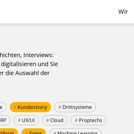
Wir
hichten, Interviews:
 digitalisieren und Sie
er die Auswahl der
e
×
Kundenstory
#
Drittsysteme
ERP
#
UX/UI
#
Cloud
#
Proptechs
ttform
×
Event
#
Machine Learning