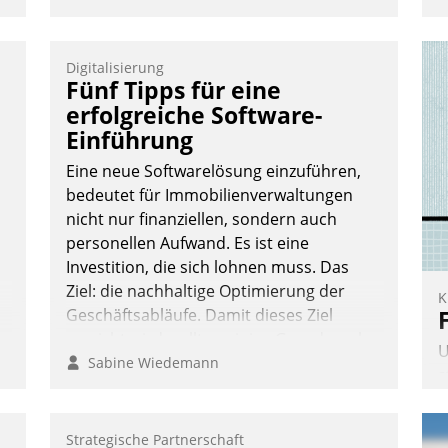
h
W
g
Digitalisierung
Fünf Tipps für eine
G
O
erfolgreiche Software-
Einführung
Eine neue Softwarelösung einzuführen,
bedeutet für Immobilienverwaltungen
nicht nur finanziellen, sondern auch
personellen Aufwand. Es ist eine
Investition, die sich lohnen muss. Das
Ziel: die nachhaltige Optimierung der
K
Geschäftsabläufe. Damit dieses Ziel
erreicht wird, sollten einige Grundregeln
U
befolgt werden.
Sabine Wiedemann
s
A
v
Strategische Partnerschaft
s