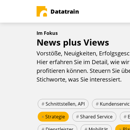
Datatrain
Im Fokus
News plus Views
Vorstöße, Neuigkeiten, Erfolgsgesc
Hier erfahren Sie im Detail, wie wir
profitieren können. Steuern Sie üb
Stichworte, was Sie interessiert.
#
Schnittstellen, API
#
Kundenservic
×
Strategie
#
Shared Service
#
#
Dienstleister
#
Mobilität
×
Pla