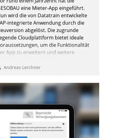
or rund einem Jahrzehnt hat die
ESOBAU eine Mieter-App eingeführt.
un wird die von Datatrain entwickelte
AP-integrierte Anwendung durch die
euversion abgelöst. Die zugrunde
iegende Cloudplattform bietet ideale
oraussetzungen, um die Funktionalität
er App zu erweitern und weitere
nnovative Apps, auch von Drittanbietern,
n SAP zu integrieren.
Andreas Lerchner