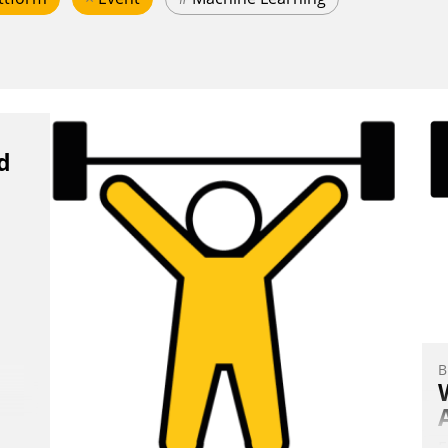
d
B
E