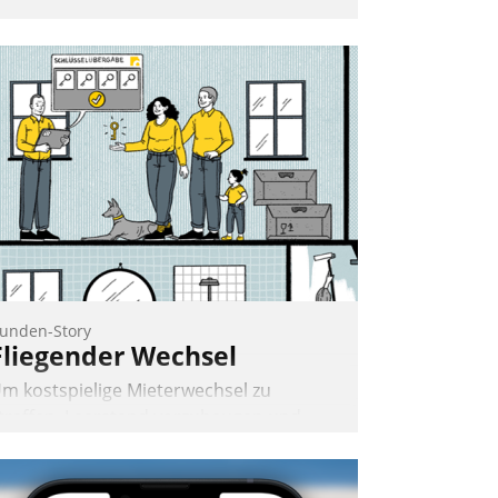
at das kommunale
ohnungsbauunternehmen daher
emeinsam mit der Berliner Datatrain
mbH den Teilprozess der
bjektsanierung digitalisiert.
unden-Story
Fliegender Wechsel
m kostspielige Mieterwechsel zu
traffen, Leerstand vorzubeugen und
kteure wie Prozesse fließend zu
ernetzen, nutzt die Berliner Gewobag
eit Jahresbeginn eine Überblick, Einsicht