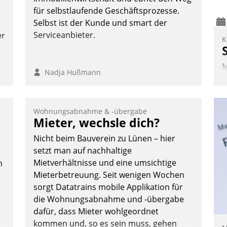
für selbstlaufende Geschäftsprozesse.
Selbst ist der Kunde und smart der
Serviceanbieter.
er
K
M
Nadja Hußmann
e
I
V
Wohnungsabnahme & -übergabe
K
Mieter, wechsle dich?
H
Nicht beim Bauverein zu Lünen – hier
setzt man auf nachhaltige
Mietverhältnisse und eine umsichtige
n
Mieterbetreuung. Seit wenigen Wochen
sorgt Datatrains mobile Applikation für
die Wohnungsabnahme und -übergabe
dafür, dass Mieter wohlgeordnet
kommen und, so es sein muss, gehen