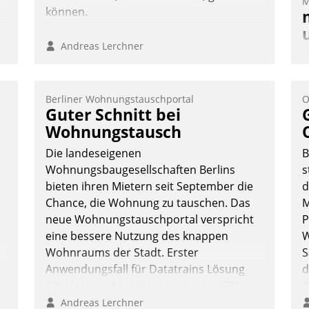
M
können.
n
Andreas Lerchner
M
u
v
Berliner Wohnungstauschportal
O
M
Guter Schnitt bei
W
Wohnungstausch
h
Die landeseigenen
B
ü
Wohnungsbaugesellschaften Berlins
s
-
bieten ihren Mietern seit September die
d
W
Chance, die Wohnung zu tauschen. Das
M
neue Wohnungstauschportal verspricht
P
eine bessere Nutzung des knappen
W
Wohnraums der Stadt. Erster
S
Anwendungsfall für Datatrains Lösung
d
API-Hub mit Schnittstellen zu den ERP-
O
Systemen der Unternehmen.
R
Andreas Lerchner