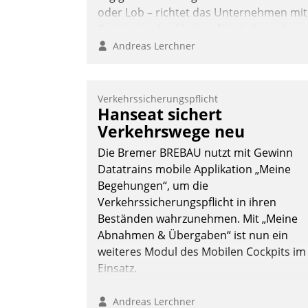
oder Lob – richtet das Unternehmen mit
Datatrains Applikation fürs Lob- und
Beschwerde-Management einen eigene
Andreas Lerchner
Kanal ein.
Verkehrssicherungspflicht
Hanseat sichert
Verkehrswege neu
Die Bremer BREBAU nutzt mit Gewinn
Datatrains mobile Applikation „Meine
Begehungen“, um die
Verkehrssicherungspflicht in ihren
Beständen wahrzunehmen. Mit „Meine
Abnahmen & Übergaben“ ist nun ein
weiteres Modul des Mobilen Cockpits im
Einsatz.
Andreas Lerchner