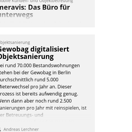
obile Kunden- und Objektbetreuung
meravis: Das Büro für
unterwegs
ehr Flexibilität, weniger Zeitaufwand
nd eine einfache Bedienung - das
erspricht das aktuelle Cockpit für mobile
bjektsanierung
itarbeiter von Datatrain. Die meravis
Gewobag digitalisiert
ohnungsbau- und Immobilien GmbH
Objektsanierung
at sich dabei für den Betrieb der Lösung
ei rund 70.000 Bestandswohnungen
ber die SAP Cloud Platform entschieden
tehen bei der Gewobag in Berlin
 als erstes Unternehmen am
urchschnittlich rund 5.000
ohnungsmarkt.
ieterwechsel pro Jahr an. Dieser
Andreas Lerchner
rozess ist bereits aufwendig genug.
enn dann aber noch rund 2.500
anierungen pro Jahr mit reinspielen, ist
er Betreuungs- und
rganisationsaufwand immens. Im
ahmen ihrer Digitalisierungsstrategie
Andreas Lerchner