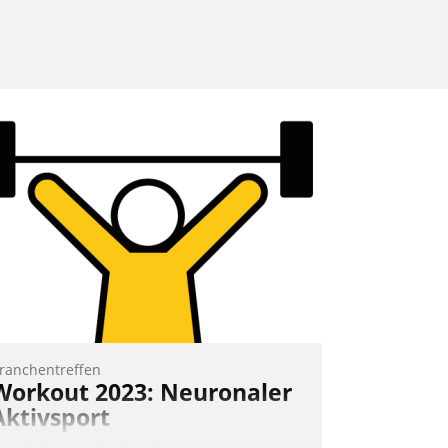
ranchentreffen
Workout 2023: Neuronaler
Aktivsport
rst lieferten die Speaker visionäre