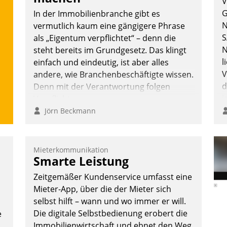
V
G
In der Immobilienbranche gibt es
N
vermutlich kaum eine gängigere Phrase
S
als „Eigentum verpflichtet“ – denn die
N
steht bereits im Grundgesetz. Das klingt
l
einfach und eindeutig, ist aber alles
V
andere, wie Branchenbeschäftigte wissen.
d
Denn mit der Verantwortung folgen
i
Verpflichtungen.
i
Jörn Beckmann
Mieterkommunikation
Smarte Leistung
Zeitgemäßer Kundenservice umfasst eine
Mieter-App, über die der Mieter sich
selbst hilft – wann und wo immer er will.
Die digitale Selbstbedienung erobert die
e
Immobilienwirtschaft und ebnet den Weg