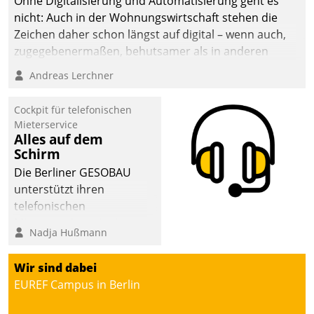
Ohne Digitalisierung und Automatisierung geht es
die Bereitschaft, sich zu überprüfen, zu hinterfragen
nicht: Auch in der Wohnungswirtschaft stehen die
und zu verändern.
Zeichen daher schon längst auf digital – wenn auch,
zugegebenermaßen, behutsamer als in anderen
Branchen.
Andreas Lerchner
Cockpit für telefonischen
Mieterservice
Alles auf dem
Schirm
Die Berliner GESOBAU
unterstützt ihren
telefonischen
Mieterservice mit einem
Nadja Hußmann
digitalen Cockpit, das
situationsbezogen
Wir sind dabei
passende Fragen und
EUREF Campus in Berlin
Schlagworte auswirft.
Eine intuitive