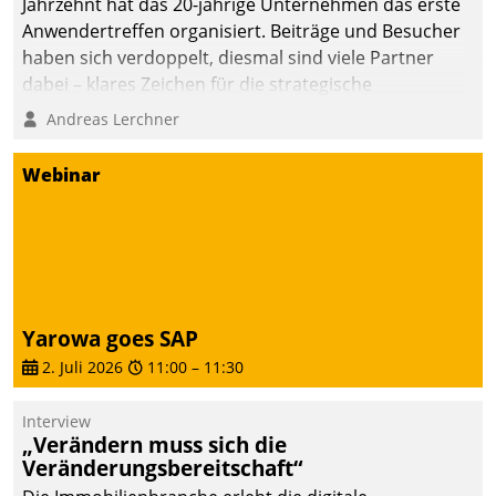
Jahrzehnt hat das 20-jährige Unternehmen das erste
Anwendertreffen organisiert. Beiträge und Besucher
haben sich verdoppelt, diesmal sind viele Partner
dabei – klares Zeichen für die strategische
Fokussierung auf den Kunden.
Andreas Lerchner
Webinar
Yarowa goes SAP
2. Juli 2026
11:00
–
11:30
Interview
„Verändern muss sich die
Veränderungsbereitschaft“