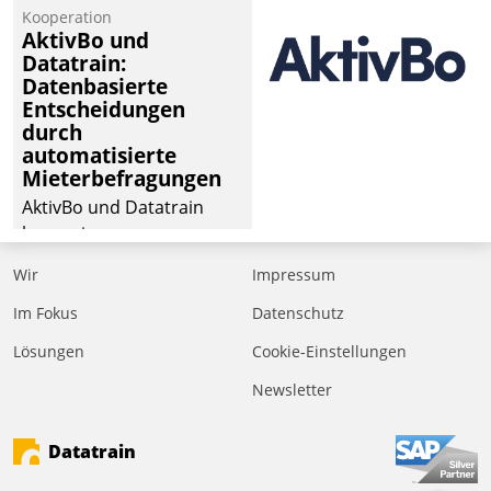
Kooperation
AktivBo und
Datatrain:
Datenbasierte
Entscheidungen
durch
automatisierte
Mieterbefragungen
AktivBo und Datatrain
kooperieren –
Immobilienunternehmen
Wir
Impressum
profitieren: Die nahtlose
Integration der Lösungen
Im Fokus
Datenschutz
von AktivBo und
Lösungen
Cookie-Einstellungen
Datatrain ermöglicht
Newsletter
automatisiert ausgelöste,
zielgerichtete
Mieterbefragungen – eine
Datatrain
starke Grundlage für