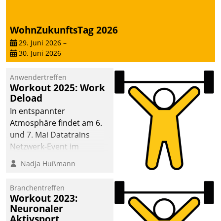
Dialogführung ermöglicht
dem externen
WohnZukunftsTag 2026
Serviceteam, Anrufe von
Mietenden zügiger und
29. Juni 2026
–
30. Juni 2026
effizienter zu bearbeiten.
Anwendertreffen
Workout 2025: Work
Deload
In entspannter
Atmosphäre findet am 6.
und 7. Mai Datatrains
Netzwerk-Event im
Kunden- und Partnerkreis
Nadja Hußmann
statt. Zentrale Frage: Wie
lassen sich
Branchentreffen
Mammutprojekte
Workout 2023:
meistern und Workloads
Neuronaler
Aktivsport
wuppen – bei zunehmend