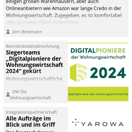
einigen großen Warenhäusern, aber auch
abgeben – rund um die
Onlineanbietern wie Amazon war lange Credo in der
Uhr.
Wohnungswirtschaft. Zugegeben, es ist komfortabel
alles aus einer Hand zu beziehen...
Jörn Beckmann
Betriebskostenabrechnung
Siegerteams
„Digitalpioniere der
Wohnungswirtschaft
2024“ gekürt
Wohnungswirtschaftliche
Vorreiter für den Weg in
DW Die
eine digitale Zukunft zu
Wohnungswirtschaft
finden, ist das Ziel des
Awards „Digitalpioniere
Integrationspartnerschaft
der
Alle Aufträge im
Wohnungswirtschaft“.
Blick und im Griff
Bewerben können sich