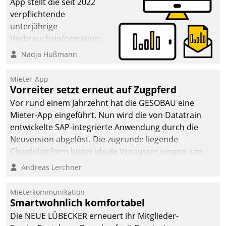
App stellt die seit 2022
verpflichtende
unterjährige
Verbrauchsinformation
schnell, zuverlässig und
Nadja Hußmann
leicht bekömmlich bereit:
Die monatlichen
Mieter-App
Mitteilungen zum
Vorreiter setzt erneut auf Zugpferd
Heizungs- und
Vor rund einem Jahrzehnt hat die GESOBAU eine
Wasserverbrauch gehen
Mieter-App eingeführt. Nun wird die von Datatrain
automatisiert, vollständig
entwickelte SAP-integrierte Anwendung durch die
und auf Wunsch über
Neuversion abgelöst. Die zugrunde liegende
mehrere zuvor
Cloudplattform bietet ideale Voraussetzungen, um
festgelegte
die Funktionalität der App zu erweitern und weitere
Andreas Lerchner
Kommunikationswege bei
innovative Apps, auch von Drittanbietern, in SAP zu
den Empfängern ein.
integrieren.
Mieterkommunikation
Smartwohnlich komfortabel
Die NEUE LÜBECKER erneuert ihr Mitglieder-