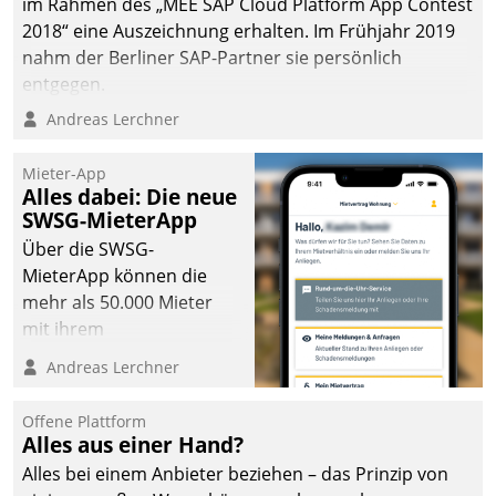
im Rahmen des „MEE SAP Cloud Platform App Contest
2018“ eine Auszeichnung erhalten. Im Frühjahr 2019
nahm der Berliner SAP-Partner sie persönlich
entgegen.
Andreas Lerchner
Mieter-App
Alles dabei: Die neue
SWSG-MieterApp
Über die SWSG-
MieterApp können die
mehr als 50.000 Mieter
mit ihrem
Wohnungsunternehmen
Andreas Lerchner
kommunizieren, auf dem
Laufenden bleiben, Daten
Offene Plattform
einsehen und ändern
Alles aus einer Hand?
oder
Alles bei einem Anbieter beziehen – das Prinzip von
Schadensmeldungen