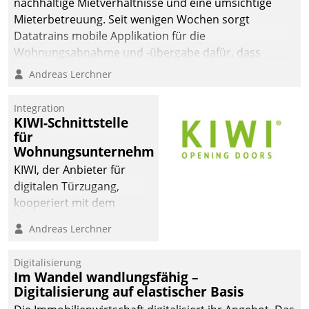
nachhaltige Mietverhältnisse und eine umsichtige
Mieterbetreuung. Seit wenigen Wochen sorgt
Datatrains mobile Applikation für die
Wohnungsabnahme und -übergabe dafür, dass
Mieter wohlgeordnet kommen und, so es sein muss,
Andreas Lerchner
gehen können.
Integration
KIWI-Schnittstelle
für
Wohnungsunternehmen
KIWI, der Anbieter für
digitalen Türzugang,
kooperiert mit dem
Beratungs- und
Andreas Lerchner
Softwareentwicklungshaus
Datatrain.
Digitalisierung
Im Wandel wandlungsfähig –
Digitalisierung auf elastischer Basis