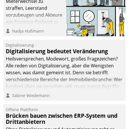
Mieterwechsel zu
sich dabei für den Betrieb
straffen, Leerstand
der Lösung über die SAP
vorzubeugen und Akteure
Cloud Platform
wie Prozesse fließend zu
entschieden - als erstes
vernetzen, nutzt die
Nadja Hußmann
Unternehmen am
Berliner Gewobag seit
Wohnungsmarkt.
Jahresbeginn eine
Digitalisierung
Überblick, Einsicht und
Digitalisierung bedeutet Veränderung
Eingriff bietende Lösung.
Heilsversprechen, Modewort, großes Fragezeichen?
Zur Entwicklung setzte
Alle reden von Digitalisierung, aber die Wenigsten
man auf
wissen, was damit gemeint ist. Denn sie betrifft
Cloudtechnologie,
verschiedenste Bereiche der Immobilienbranche: Wer
bewährte und Startup-
fundiert über sie sprechen will, muss zuerst Begriffe
Partner sowie erstmals
klären. Ein Aspekt ist die betriebliche Optimierung:
Sabine Wiedemann
agile Projektmethoden.
Moderne Softwarelösungen ermöglichen große
Einsparungen durch optimierte und automatisierte
Offene Plattform
Prozesse. Doch man darf nicht zu viel erwarten: Allein
Brücken bauen zwischen ERP-System und
Drittanbietern
mit der Einführung einer neuen Software ist es nicht
getan. Die Digitalisierung erfordert von Unternehmen