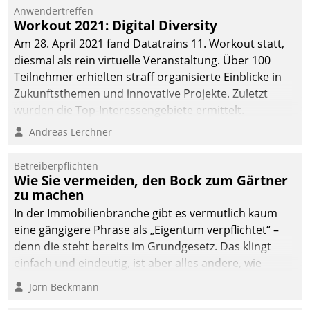
Einblicke in innovative
Anwendertreffen
Cloud-Strategien und -
Workout 2021: Digital Diversity
Lösungen mit hohem
Am 28. April 2021 fand Datatrains 11. Workout statt,
Zukunftspotenzial.
diesmal als rein virtuelle Veranstaltung. Über 100
Teilnehmer erhielten straff organisierte Einblicke in
Zukunftsthemen und innovative Projekte. Zuletzt
wurden die Top-Interessengebiete ermittelt.
Andreas Lerchner
Betreiberpflichten
Wie Sie vermeiden, den Bock zum Gärtner
zu machen
In der Immobilienbranche gibt es vermutlich kaum
eine gängigere Phrase als „Eigentum verpflichtet“ –
denn die steht bereits im Grundgesetz. Das klingt
einfach und eindeutig, ist aber alles andere, wie
Branchenbeschäftigte wissen. Denn mit der
Jörn Beckmann
Verantwortung folgen Verpflichtungen.