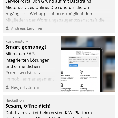
ServicePortal von Grund auf mit Datatrains
Mieterservices Online. Die rund um die Uhr
zugängliche Webapplikation ermöglicht den
Mitgliedern der Wohnungs­bau­genossenschaft die
Kontaktaufnahme per Smartphone, Tablet oder PC.
Andreas Lerchner
Kundenstory
Smart gemanagt
Mit neuen SAP-
integrierten Lösungen
und einheitlichen
Prozessen ist das
Immobilienmanagement
der Bayerischen
Nadja Hußmann
Versorgungskammer im
Ressort Kapitalanlage für
Hackathon
künftige Aufgaben und
Sesam, öffne dich!
Herausforderungen
Datatrain startet beim ersten KIWI Platform
gerüstet.