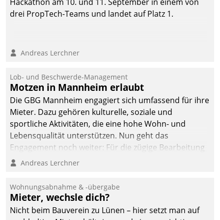
Hackathon am 10. und 11. September in einem von
drei PropTech-Teams und landet auf Platz 1.
Andreas Lerchner
Lob- und Beschwerde-Management
Motzen in Mannheim erlaubt
Die GBG Mannheim engagiert sich umfassend für ihre
Mieter. Dazu gehören kulturelle, soziale und
sportliche Aktivitäten, die eine hohe Wohn- und
Lebensqualität unterstützen. Nun geht das
Engagement noch weiter: Für die zügige Bearbeitung
von Beschwerden – oder Lob – richtet das
Andreas Lerchner
Unternehmen mit Datatrains Applikation fürs Lob-
und Beschwerde-Management einen eigenen Kanal
Wohnungsabnahme & -übergabe
ein.
Mieter, wechsle dich?
Nicht beim Bauverein zu Lünen – hier setzt man auf