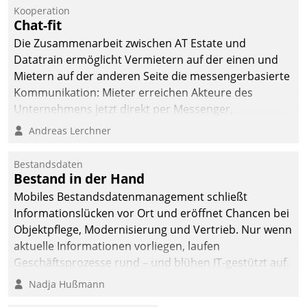
befolgt werden.
Kooperation
Chat-fit
Die Zusammenarbeit zwischen AT Estate und
Datatrain ermöglicht Vermietern auf der einen und
Mietern auf der anderen Seite die messengerbasierte
Kommunikation: Mieter erreichen Akteure des
Unternehmens jetzt direkt per Messenger,
Mitarbeiter oder Dienstleister empfangen oder
Andreas Lerchner
versenden die Nachrichten via Cockpit.
Bestandsdaten
Bestand in der Hand
Mobiles Bestandsdatenmanagement schließt
Informationslücken vor Ort und eröffnet Chancen bei
Objektpflege, Modernisierung und Vertrieb. Nur wenn
aktuelle Informationen vorliegen, laufen
Geschäftsprozesse rund – und blühen IT-gestützt auf.
Nadja Hußmann