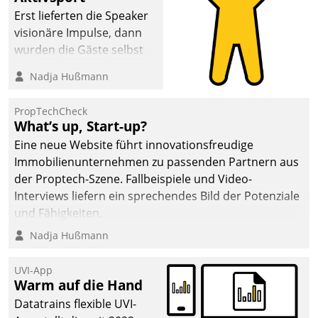
anspruchsvollen
Erst lieferten die Speaker
Aufgaben und
visionäre Impulse, dann
abnehmendem
wurden die Gäste selbst
Nachwuchs?
aktiv und sammelten
Nadja Hußmann
methodisch
Vernetzungsideen fürs
PropTechCheck
Quartier. Dazwischen
What’s up, Start-up?
zeigte Datatrain, was es
Eine neue Website führt innovationsfreudige
Neues zu bieten hat.
Immobilienunternehmen zu passenden Partnern aus
der Proptech-Szene. Fallbeispiele und Video-
Interviews liefern ein sprechendes Bild der Potenziale
und Fähigkeiten.
Nadja Hußmann
UVI-App
Warm auf die Hand
Datatrains flexible UVI-