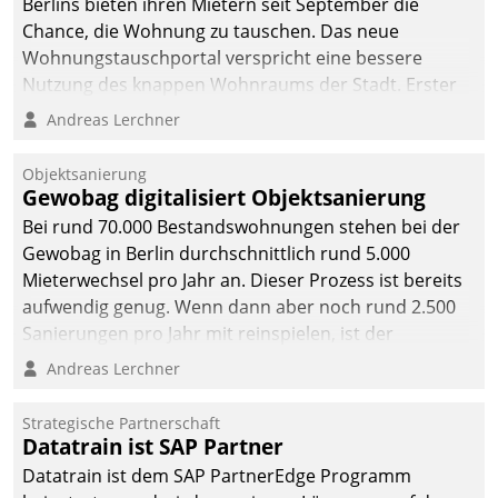
Berlins bieten ihren Mietern seit September die
Chance, die Wohnung zu tauschen. Das neue
Wohnungstauschportal verspricht eine bessere
Nutzung des knappen Wohnraums der Stadt. Erster
Anwendungsfall für Datatrains Lösung API-Hub mit
Andreas Lerchner
Schnittstellen zu den ERP-Systemen der
Unternehmen.
Objektsanierung
Gewobag digitalisiert Objektsanierung
Bei rund 70.000 Bestandswohnungen stehen bei der
Gewobag in Berlin durchschnittlich rund 5.000
Mieterwechsel pro Jahr an. Dieser Prozess ist bereits
aufwendig genug. Wenn dann aber noch rund 2.500
Sanierungen pro Jahr mit reinspielen, ist der
Betreuungs- und Organisationsaufwand immens. Im
Andreas Lerchner
Rahmen ihrer Digitalisierungsstrategie hat das
kommunale Wohnungsbauunternehmen daher
Strategische Partnerschaft
gemeinsam mit der Berliner Datatrain GmbH den
Datatrain ist SAP Partner
Teilprozess der Objektsanierung digitalisiert.
Datatrain ist dem SAP PartnerEdge Programm