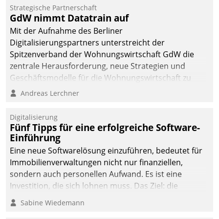
Strategische Partnerschaft
GdW nimmt Datatrain auf
Mit der Aufnahme des Berliner
Digitalisierungspartners unterstreicht der
Spitzenverband der Wohnungswirtschaft GdW die
zentrale Herausforderung, neue Strategien und
Geschäftsmodelle für die Wohnungswirtschaft zu
entwickeln.
Andreas Lerchner
Digitalisierung
Fünf Tipps für eine erfolgreiche Software-
Einführung
Eine neue Softwarelösung einzuführen, bedeutet für
Immobilienverwaltungen nicht nur finanziellen,
sondern auch personellen Aufwand. Es ist eine
Investition, die sich lohnen muss. Das Ziel: die
nachhaltige Optimierung der Geschäftsabläufe. Damit
Sabine Wiedemann
dieses Ziel erreicht wird, sollten einige Grundregeln