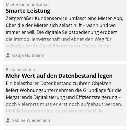
Mieterkommunikation
Smarte Leistung
Zeitgemäßer Kundenservice umfasst eine Mieter-App,
über die der Mieter sich selbst hilft – wann und wo
immer er will. Die digitale Selbstbedienung erobert
die Immobilienwirtschaft und ebnet den Weg für
selbstlaufende Geschäftsprozesse. Selbst ist der
Kunde und smart der Serviceanbieter.
Nadja Hußmann
Bestandsdaten
Mehr Wert auf den Datenbestand legen
Ein belastbarer Datenbestand zu ihren Objekten
liefert Wohnungsunternehmen die Grundlage für die
Megatrends Digitalisierung und Effizienzsteigerung –
doch vielerorts muss er erst noch aufgebaut werden.
Mobile Lösungen sind dabei eine große Hilfe.
Sabine Wiedemann