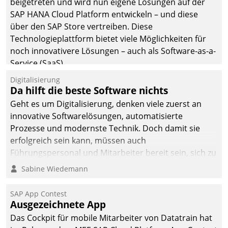
beigetreten und wird nun eigene Lösungen auf der
SAP HANA Cloud Platform entwickeln – und diese
über den SAP Store vertreiben. Diese
Technologieplattform bietet viele Möglichkeiten für
noch innovativere Lösungen – auch als Software-as-a-
Service (SaaS).
Digitalisierung
Da hilft die beste Software nichts
Geht es um Digitalisierung, denken viele zuerst an
innovative Softwarelösungen, automatisierte
Prozesse und modernste Technik. Doch damit sie
erfolgreich sein kann, müssen auch
Führungspersonal und Mitarbeiter bereit sein, sich zu
verändern und anzupassen, sonst werden sie an ihr
Sabine Wiedemann
scheitern.
SAP App Contest
Ausgezeichnete App
Das Cockpit für mobile Mitarbeiter von Datatrain hat