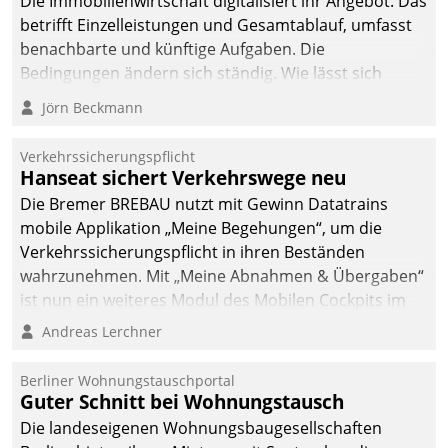
Die Immobilienwirtschaft digitalisiert ihr Angebot. Das
betrifft Einzelleistungen und Gesamtablauf, umfasst
benachbarte und künftige Aufgaben. Die
Bedingungen ändern sich ständig. Wie lässt sich
technisch die Kontrolle wahren und zugleich Freiraum
Jörn Beckmann
fürs Wachsen öffnen?
Verkehrssicherungspflicht
Hanseat sichert Verkehrswege neu
Die Bremer BREBAU nutzt mit Gewinn Datatrains
mobile Applikation „Meine Begehungen“, um die
Verkehrssicherungspflicht in ihren Beständen
wahrzunehmen. Mit „Meine Abnahmen & Übergaben“
ist nun ein weiteres Modul des Mobilen Cockpits im
Einsatz.
Andreas Lerchner
Berliner Wohnungstauschportal
Guter Schnitt bei Wohnungstausch
Die landeseigenen Wohnungsbaugesellschaften