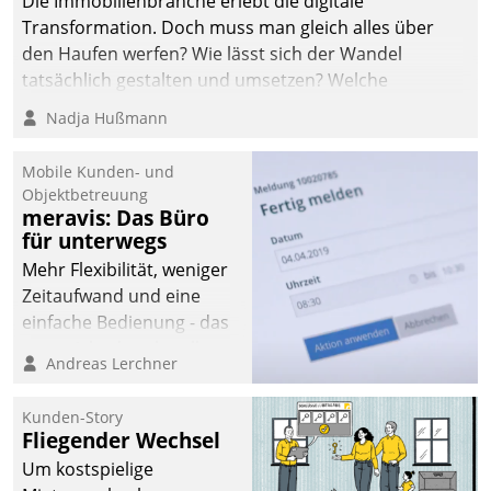
Die Immobilienbranche erlebt die digitale
Transformation. Doch muss man gleich alles über
den Haufen werfen? Wie lässt sich der Wandel
tatsächlich gestalten und umsetzen? Welche
Argumente zählen wirklich?
Nadja Hußmann
Mobile Kunden- und
Objektbetreuung
meravis: Das Büro
für unterwegs
Mehr Flexibilität, weniger
Zeitaufwand und eine
einfache Bedienung - das
verspricht das aktuelle
Andreas Lerchner
Cockpit für mobile
Mitarbeiter von
Kunden-Story
Datatrain. Die meravis
Fliegender Wechsel
Wohnungsbau- und
Um kostspielige
Immobilien GmbH hat