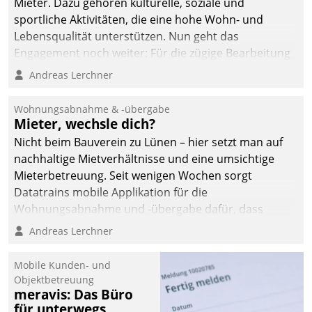
Mieter. Dazu gehören kulturelle, soziale und
sportliche Aktivitäten, die eine hohe Wohn- und
Lebensqualität unterstützen. Nun geht das
Engagement noch weiter: Für die zügige Bearbeitung
von Beschwerden – oder Lob – richtet das
Andreas Lerchner
Unternehmen mit Datatrains Applikation fürs Lob-
und Beschwerde-Management einen eigenen Kanal
Wohnungsabnahme & -übergabe
ein.
Mieter, wechsle dich?
Nicht beim Bauverein zu Lünen – hier setzt man auf
nachhaltige Mietverhältnisse und eine umsichtige
Mieterbetreuung. Seit wenigen Wochen sorgt
Datatrains mobile Applikation für die
Wohnungsabnahme und -übergabe dafür, dass
Mieter wohlgeordnet kommen und, so es sein muss,
Andreas Lerchner
gehen können.
Mobile Kunden- und
Objektbetreuung
meravis: Das Büro
für unterwegs