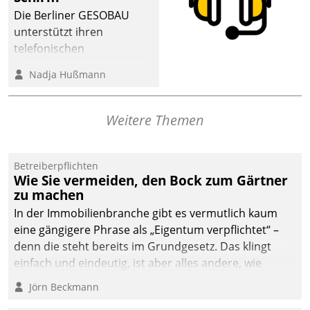
Die Berliner GESOBAU
unterstützt ihren
telefonischen
Mieterservice mit einem
Nadja Hußmann
digitalen Cockpit, das
situationsbezogen
passende Fragen und
Weitere Themen
Schlagworte auswirft.
Eine intuitive
Dialogführung ermöglicht
Betreiberpflichten
Wie Sie vermeiden, den Bock zum Gärtner
dem externen
zu machen
Serviceteam, Anrufe von
In der Immobilienbranche gibt es vermutlich kaum
Mietenden zügiger und
eine gängigere Phrase als „Eigentum verpflichtet“ –
effizienter zu bearbeiten.
denn die steht bereits im Grundgesetz. Das klingt
einfach und eindeutig, ist aber alles andere, wie
Branchenbeschäftigte wissen. Denn mit der
Jörn Beckmann
Verantwortung folgen Verpflichtungen.