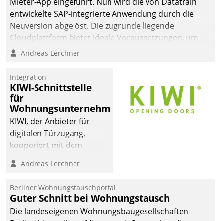
Mieter-App eingeführt. Nun wird die von Datatrain
automatisiert, vollständig
entwickelte SAP-integrierte Anwendung durch die
und auf Wunsch über
Neuversion abgelöst. Die zugrunde liegende
mehrere zuvor
Cloudplattform bietet ideale Voraussetzungen, um
festgelegte
die Funktionalität der App zu erweitern und weitere
Andreas Lerchner
Kommunikationswege bei
innovative Apps, auch von Drittanbietern, in SAP zu
den Empfängern ein.
integrieren.
Integration
KIWI-Schnittstelle
für
Wohnungsunternehmen
KIWI, der Anbieter für
digitalen Türzugang,
kooperiert mit dem
Beratungs- und
Andreas Lerchner
Softwareentwicklungshaus
Datatrain.
Berliner Wohnungstauschportal
Guter Schnitt bei Wohnungstausch
Die landeseigenen Wohnungsbaugesellschaften