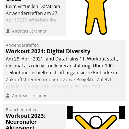
anspruchsvollen
Beim virtuellen Datatrain-
Aufgaben und
Anwendertreffen am 27.
abnehmendem
April 2022 erhielten die
Nachwuchs?
Teilnehmerinnen und
Andreas Lerchner
Teilnehmer kurzweilige
Einblicke in innovative
Anwendertreffen
Cloud-Strategien und -
Workout 2021: Digital Diversity
Lösungen mit hohem
Am 28. April 2021 fand Datatrains 11. Workout statt,
Zukunftspotenzial.
diesmal als rein virtuelle Veranstaltung. Über 100
Teilnehmer erhielten straff organisierte Einblicke in
Zukunftsthemen und innovative Projekte. Zuletzt
wurden die Top-Interessengebiete ermittelt.
Andreas Lerchner
Branchentreffen
Workout 2023:
Neuronaler
Aktivsport