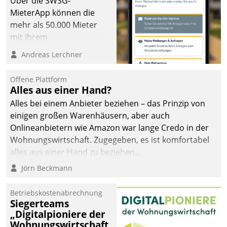
Über die SWSG-
MieterApp können die
mehr als 50.000 Mieter
mit ihrem
Wohnungsunternehmen
Andreas Lerchner
kommunizieren, auf dem
Laufenden bleiben, Daten
Offene Plattform
einsehen und ändern
Alles aus einer Hand?
oder
Alles bei einem Anbieter beziehen – das Prinzip von
Schadensmeldungen
einigen großen Warenhäusern, aber auch
abgeben – rund um die
Onlineanbietern wie Amazon war lange Credo in der
Uhr.
Wohnungswirtschaft. Zugegeben, es ist komfortabel
alles aus einer Hand zu beziehen...
Jörn Beckmann
Betriebskostenabrechnung
Siegerteams
„Digitalpioniere der
Wohnungswirtschaft