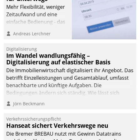
Mehr Flexibilität, weniger
Zeitaufwand und eine
einfache Bedienung - das
verspricht das aktuelle
Andreas Lerchner
Cockpit für mobile
Mitarbeiter von
Digitalisierung
Datatrain. Die meravis
Im Wandel wandlungsfähig –
Wohnungsbau- und
Digitalisierung auf elastischer Basis
Immobilien GmbH hat
Die Immobilienwirtschaft digitalisiert ihr Angebot. Das
sich dabei für den Betrieb
betrifft Einzelleistungen und Gesamtablauf, umfasst
der Lösung über die SAP
benachbarte und künftige Aufgaben. Die
Cloud Platform
Bedingungen ändern sich ständig. Wie lässt sich
entschieden - als erstes
technisch die Kontrolle wahren und zugleich Freiraum
Jörn Beckmann
Unternehmen am
fürs Wachsen öffnen?
Wohnungsmarkt.
Verkehrssicherungspflicht
Hanseat sichert Verkehrswege neu
Die Bremer BREBAU nutzt mit Gewinn Datatrains