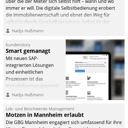
über die der Mieter sich selbst hilft – wann und wo
immer er will. Die digitale Selbstbedienung erobert
die Immobilienwirtschaft und ebnet den Weg für
selbstlaufende Geschäftsprozesse. Selbst ist der
Kunde und smart der Serviceanbieter.
Nadja Hußmann
Kundenstory
Smart gemanagt
Mit neuen SAP-
integrierten Lösungen
und einheitlichen
Prozessen ist das
Immobilienmanagement
der Bayerischen
Nadja Hußmann
Versorgungskammer im
Ressort Kapitalanlage für
Lob- und Beschwerde-Management
künftige Aufgaben und
Motzen in Mannheim erlaubt
Herausforderungen
Die GBG Mannheim engagiert sich umfassend für ihre
gerüstet.