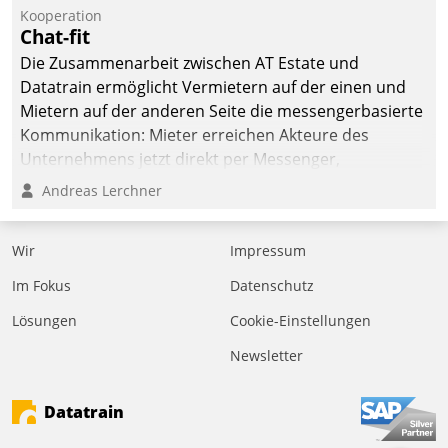
befolgt werden.
Kooperation
Chat-fit
Die Zusammenarbeit zwischen AT Estate und
Datatrain ermöglicht Vermietern auf der einen und
Mietern auf der anderen Seite die messengerbasierte
Kommunikation: Mieter erreichen Akteure des
Unternehmens jetzt direkt per Messenger,
Mitarbeiter oder Dienstleister empfangen oder
Andreas Lerchner
versenden die Nachrichten via Cockpit.
Wir
Impressum
Im Fokus
Datenschutz
Lösungen
Cookie-Einstellungen
Newsletter
Datatrain