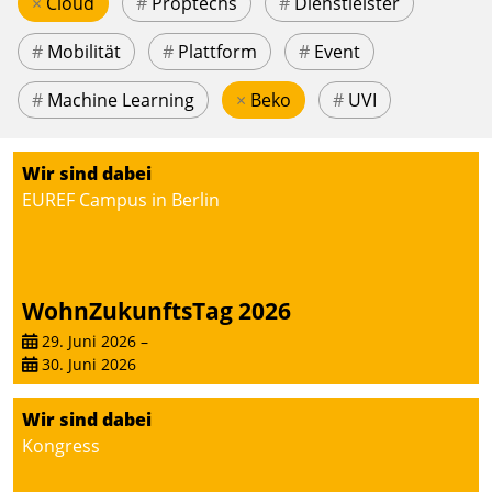
×
Cloud
#
Proptechs
#
Dienstleister
#
Mobilität
#
Plattform
#
Event
#
Machine Learning
×
Beko
#
UVI
Wir sind dabei
EUREF Campus in Berlin
WohnZukunftsTag 2026
29. Juni 2026
–
30. Juni 2026
Wir sind dabei
Kongress