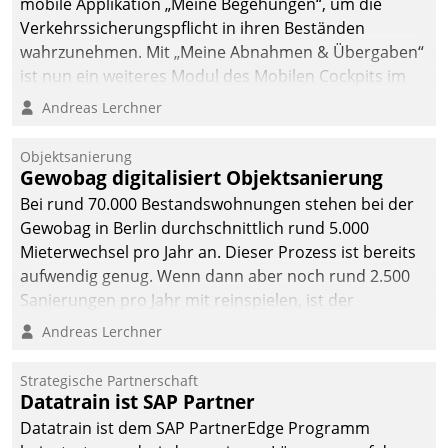
mobile Applikation „Meine Begehungen“, um die
Verkehrssicherungspflicht in ihren Beständen
wahrzunehmen. Mit „Meine Abnahmen & Übergaben“
ist nun ein weiteres Modul des Mobilen Cockpits im
Einsatz.
Andreas Lerchner
Objektsanierung
Gewobag digitalisiert Objektsanierung
Bei rund 70.000 Bestandswohnungen stehen bei der
Gewobag in Berlin durchschnittlich rund 5.000
Mieterwechsel pro Jahr an. Dieser Prozess ist bereits
aufwendig genug. Wenn dann aber noch rund 2.500
Sanierungen pro Jahr mit reinspielen, ist der
Betreuungs- und Organisationsaufwand immens. Im
Andreas Lerchner
Rahmen ihrer Digitalisierungsstrategie hat das
kommunale Wohnungsbauunternehmen daher
Strategische Partnerschaft
gemeinsam mit der Berliner Datatrain GmbH den
Datatrain ist SAP Partner
Teilprozess der Objektsanierung digitalisiert.
Datatrain ist dem SAP PartnerEdge Programm