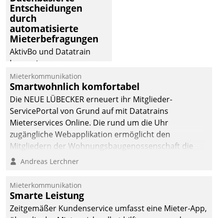
Entscheidungen
deutscher
durch
Wohnungsunternehmen
automatisierte
– und beschleunigt damit
Mieterbefragungen
den Weg vom
AktivBo und Datatrain
Mieteranliegen zum
kooperieren –
Dienstleisterauftrag.
Immobilienunternehmen
Mieterkommunikation
Smartwohnlich komfortabel
profitieren: Die nahtlose
Integration der Lösungen
Die NEUE LÜBECKER erneuert ihr Mitglieder-
von AktivBo und
ServicePortal von Grund auf mit Datatrains
Datatrain ermöglicht
Mieterservices Online. Die rund um die Uhr
automatisiert ausgelöste,
zugängliche Webapplikation ermöglicht den
zielgerichtete
Mitgliedern der Wohnungs­bau­genossenschaft die
Mieterbefragungen – eine
Kontaktaufnahme per Smartphone, Tablet oder PC.
Andreas Lerchner
starke Grundlage für
intelligente,
Mieterkommunikation
datengestützte
Smarte Leistung
Entscheidungen.
Zeitgemäßer Kundenservice umfasst eine Mieter-App,