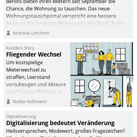
Berlins bieten ihren Mietern seit September die
Chance, die Wohnung zu tauschen. Das neue
Wohnungstauschportal verspricht eine bessere
Nutzung des knappen Wohnraums der Stadt. Erster
Anwendungsfall für Datatrains Lösung API-Hub mit
Andreas Lerchner
Schnittstellen zu den ERP-Systemen der
Unternehmen.
Kunden-Story
Fliegender Wechsel
Um kostspielige
Mieterwechsel zu
straffen, Leerstand
vorzubeugen und Akteure
wie Prozesse fließend zu
vernetzen, nutzt die
Nadja Hußmann
Berliner Gewobag seit
Jahresbeginn eine
Digitalisierung
Überblick, Einsicht und
Digitalisierung bedeutet Veränderung
Eingriff bietende Lösung.
Heilsversprechen, Modewort, großes Fragezeichen?
Zur Entwicklung setzte