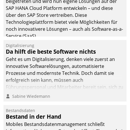
beigetreten und wird nun eigene Lösungen auf der
SAP HANA Cloud Platform entwickeln – und diese
über den SAP Store vertreiben. Diese
Technologieplattform bietet viele Möglichkeiten für
noch innovativere Lösungen – auch als Software-as-a-
Service (SaaS).
Digitalisierung
Da hilft die beste Software nichts
Geht es um Digitalisierung, denken viele zuerst an
innovative Softwarelösungen, automatisierte
Prozesse und modernste Technik. Doch damit sie
erfolgreich sein kann, müssen auch
Führungspersonal und Mitarbeiter bereit sein, sich zu
verändern und anzupassen, sonst werden sie an ihr
Sabine Wiedemann
scheitern.
Bestandsdaten
Bestand in der Hand
Mobiles Bestandsdatenmanagement schließt