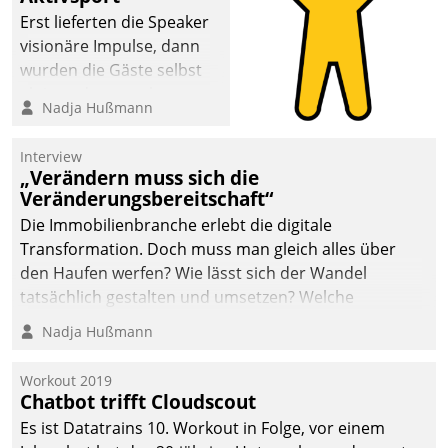
Erst lieferten die Speaker
visionäre Impulse, dann
wurden die Gäste selbst
aktiv und sammelten
Nadja Hußmann
methodisch
Vernetzungsideen fürs
Interview
Quartier. Dazwischen
„Verändern muss sich die
zeigte Datatrain, was es
Veränderungsbereitschaft“
Neues zu bieten hat.
Die Immobilienbranche erlebt die digitale
Transformation. Doch muss man gleich alles über
den Haufen werfen? Wie lässt sich der Wandel
tatsächlich gestalten und umsetzen? Welche
Argumente zählen wirklich?
Nadja Hußmann
Workout 2019
Chatbot trifft Cloudscout
Es ist Datatrains 10. Workout in Folge, vor einem