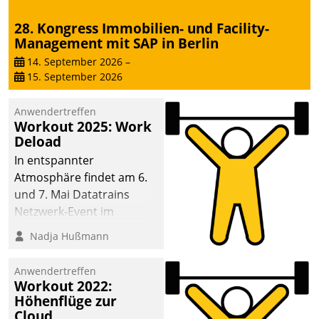
28. Kongress Immobilien- und Facility-
Management mit SAP in Berlin
14. September 2026
–
15. September 2026
Anwendertreffen
Workout 2025: Work
Deload
In entspannter
Atmosphäre findet am 6.
und 7. Mai Datatrains
Netzwerk-Event im
Kunden- und Partnerkreis
Nadja Hußmann
statt. Zentrale Frage: Wie
lassen sich
Anwendertreffen
Mammutprojekte
Workout 2022:
meistern und Workloads
Höhenflüge zur
Cloud
wuppen – bei zunehmend