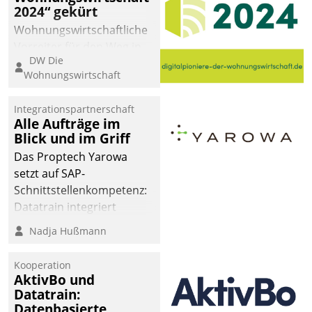
2024“ gekürt
Wohnungswirtschaftliche
Vorreiter für den Weg in
DW Die
eine digitale Zukunft zu
Wohnungswirtschaft
finden, ist das Ziel des
Awards „Digitalpioniere
Integrationspartnerschaft
der
Alle Aufträge im
Wohnungswirtschaft“.
Blick und im Griff
Bewerben können sich
Das Proptech Yarowa
dafür ein Team
setzt auf SAP-
bestehend aus
Schnittstellenkompetenz:
Wohnungsunternehmen
Datatrain integriert
und PropTech.
Yarowas Portal zur
Nadja Hußmann
Vergabe und Verwaltung
von Aufträgen der
Kooperation
operativen
AktivBo und
Instandhaltung in die
Datatrain:
Datenbasierte
SAP-Systemlandschaft