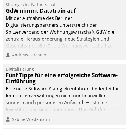
Strategische Partnerschaft
GdW nimmt Datatrain auf
Mit der Aufnahme des Berliner
Digitalisierungspartners unterstreicht der
Spitzenverband der Wohnungswirtschaft GdW die
zentrale Herausforderung, neue Strategien und
Geschäftsmodelle für die Wohnungswirtschaft zu
entwickeln.
Andreas Lerchner
Digitalisierung
Fünf Tipps für eine erfolgreiche Software-
Einführung
Eine neue Softwarelösung einzuführen, bedeutet für
Immobilienverwaltungen nicht nur finanziellen,
sondern auch personellen Aufwand. Es ist eine
Investition, die sich lohnen muss. Das Ziel: die
nachhaltige Optimierung der Geschäftsabläufe. Damit
Sabine Wiedemann
dieses Ziel erreicht wird, sollten einige Grundregeln