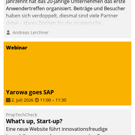
Jahrzehnt hat das 20-jährige Unternehmen das erste
Anwendertreffen organisiert. Beiträge und Besucher
haben sich verdoppelt, diesmal sind viele Partner
dabei – klares Zeichen für die strategische
Fokussierung auf den Kunden.
Andreas Lerchner
Webinar
Yarowa goes SAP
2. Juli 2026
11:00
–
11:30
PropTechCheck
What’s up, Start-up?
Eine neue Website führt innovationsfreudige