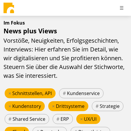
Im Fokus
News plus Views
Vorstöße, Neuigkeiten, Erfolgsgeschichten,
Interviews: Hier erfahren Sie im Detail, wie
wir digitalisieren und Sie profitieren können.
Steuern Sie über die Auswahl der Stichworte,
was Sie interessiert.
×
Schnittstellen, API
#
Kundenservice
×
Kundenstory
×
Drittsysteme
#
Strategie
#
Shared Service
#
ERP
×
UX/UI