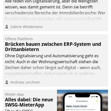
Alle reden von Digitalisierung, aber die Wenigsten
man auf
wissen, was damit gemeint ist. Denn sie betrifft
Cloudtechnologie,
verschiedenste Bereiche der Immobilienbranche: Wer
bewährte und Startup-
fundiert über sie sprechen will, muss zuerst Begriffe
Partner sowie erstmals
klären. Ein Aspekt ist die betriebliche Optimierung:
Sabine Wiedemann
agile Projektmethoden.
Moderne Softwarelösungen ermöglichen große
Einsparungen durch optimierte und automatisierte
Offene Plattform
Prozesse. Doch man darf nicht zu viel erwarten: Allein
Brücken bauen zwischen ERP-System und
Drittanbietern
mit der Einführung einer neuen Software ist es nicht
getan. Die Digitalisierung erfordert von Unternehmen
Ohne Digitalisierung und Automatisierung geht es
die Bereitschaft, sich zu überprüfen, zu hinterfragen
nicht: Auch in der Wohnungswirtschaft stehen die
und zu verändern.
Zeichen daher schon längst auf digital – wenn auch,
zugegebenermaßen, behutsamer als in anderen
Branchen.
Andreas Lerchner
Mieter-App
Alles dabei: Die neue
SWSG-MieterApp