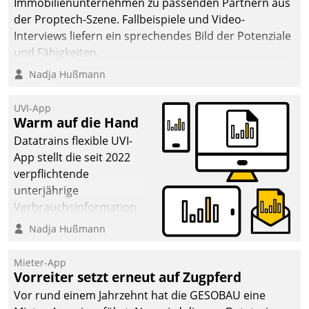
Immobilienunternehmen zu passenden Partnern aus
der Proptech-Szene. Fallbeispiele und Video-
Interviews liefern ein sprechendes Bild der Potenziale
und Fähigkeiten.
Nadja Hußmann
UVI-App
Warm auf die Hand
Datatrains flexible UVI-
App stellt die seit 2022
verpflichtende
unterjährige
Verbrauchsinformation
schnell, zuverlässig und
Nadja Hußmann
leicht bekömmlich bereit:
Die monatlichen
Mieter-App
Mitteilungen zum
Vorreiter setzt erneut auf Zugpferd
Heizungs- und
Vor rund einem Jahrzehnt hat die GESOBAU eine
Wasserverbrauch gehen