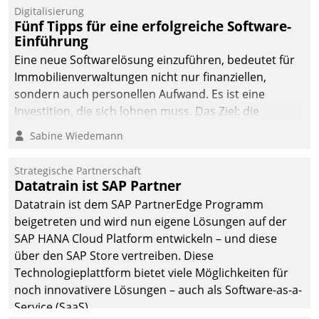
Digitalisierung
Fünf Tipps für eine erfolgreiche Software-
Einführung
Eine neue Softwarelösung einzuführen, bedeutet für
Immobilienverwaltungen nicht nur finanziellen,
sondern auch personellen Aufwand. Es ist eine
Investition, die sich lohnen muss. Das Ziel: die
nachhaltige Optimierung der Geschäftsabläufe. Damit
Sabine Wiedemann
dieses Ziel erreicht wird, sollten einige Grundregeln
befolgt werden.
Strategische Partnerschaft
Datatrain ist SAP Partner
Datatrain ist dem SAP PartnerEdge Programm
beigetreten und wird nun eigene Lösungen auf der
SAP HANA Cloud Platform entwickeln – und diese
über den SAP Store vertreiben. Diese
Technologieplattform bietet viele Möglichkeiten für
noch innovativere Lösungen – auch als Software-as-a-
Service (SaaS).