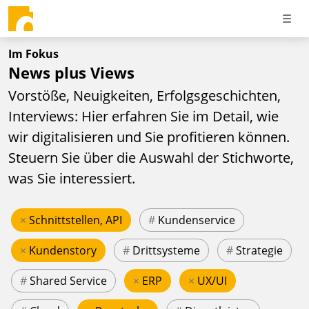
Im Fokus
News plus Views
Vorstöße, Neuigkeiten, Erfolgsgeschichten,
Interviews: Hier erfahren Sie im Detail, wie
wir digitalisieren und Sie profitieren können.
Steuern Sie über die Auswahl der Stichworte,
was Sie interessiert.
×
Schnittstellen, API
#
Kundenservice
×
Kundenstory
#
Drittsysteme
#
Strategie
#
Shared Service
×
ERP
×
UX/UI