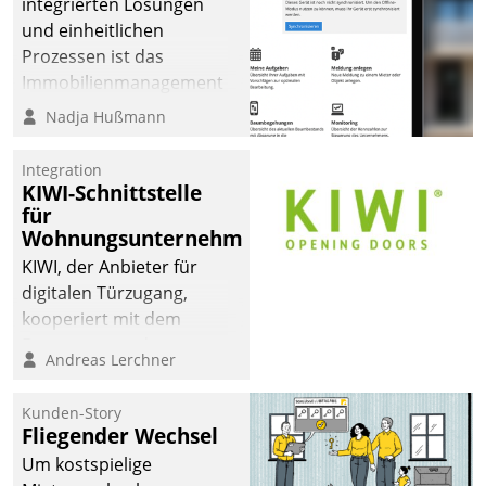
integrierten Lösungen
und einheitlichen
Prozessen ist das
Immobilienmanagement
der Bayerischen
Nadja Hußmann
Versorgungskammer im
Ressort Kapitalanlage für
Integration
künftige Aufgaben und
KIWI-Schnittstelle
für
Herausforderungen
Wohnungsunternehmen
gerüstet.
KIWI, der Anbieter für
digitalen Türzugang,
kooperiert mit dem
Beratungs- und
Andreas Lerchner
Softwareentwicklungshaus
Datatrain.
Kunden-Story
Fliegender Wechsel
Um kostspielige