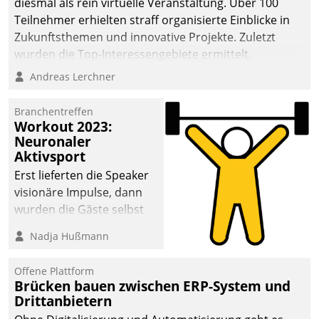
diesmal als rein virtuelle Veranstaltung. Über 100
Teilnehmer erhielten straff organisierte Einblicke in
Zukunftsthemen und innovative Projekte. Zuletzt
wurden die Top-Interessengebiete ermittelt.
Andreas Lerchner
Branchentreffen
Workout 2023:
Neuronaler
Aktivsport
Erst lieferten die Speaker
visionäre Impulse, dann
wurden die Gäste selbst
aktiv und sammelten
Nadja Hußmann
methodisch
Vernetzungsideen fürs
Offene Plattform
Quartier. Dazwischen
Brücken bauen zwischen ERP-System und
zeigte Datatrain, was es
Drittanbietern
Neues zu bieten hat.