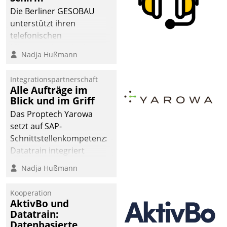
Die Berliner GESOBAU
unterstützt ihren
telefonischen
Mieterservice mit einem
Nadja Hußmann
digitalen Cockpit, das
situationsbezogen
Integrationspartnerschaft
passende Fragen und
Alle Aufträge im
Schlagworte auswirft.
Blick und im Griff
Eine intuitive
Das Proptech Yarowa
Dialogführung ermöglicht
setzt auf SAP-
dem externen
Schnittstellenkompetenz:
Serviceteam, Anrufe von
Datatrain integriert
Mietenden zügiger und
Yarowas Portal zur
Nadja Hußmann
effizienter zu bearbeiten.
Vergabe und Verwaltung
von Aufträgen der
Kooperation
operativen
AktivBo und
Instandhaltung in die
Datatrain:
Datenbasierte
SAP-Systemlandschaft