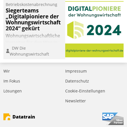
Betriebskostenabrechnung
Siegerteams
„Digitalpioniere der
Wohnungswirtschaft
2024“ gekürt
Wohnungswirtschaftliche
Vorreiter für den Weg in
DW Die
eine digitale Zukunft zu
Wohnungswirtschaft
finden, ist das Ziel des
Awards „Digitalpioniere
der
Wir
Impressum
Wohnungswirtschaft“.
Im Fokus
Datenschutz
Bewerben können sich
dafür ein Team
Lösungen
Cookie-Einstellungen
bestehend aus
Newsletter
Wohnungsunternehmen
und PropTech.
Datatrain