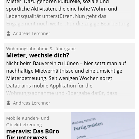
Mieter. Dazu gehören kulturelle, soziale und
sportliche Aktivitäten, die eine hohe Wohn- und
Lebensqualität unterstützen. Nun geht das
Engagement noch weiter: Für die zügige Bearbeitung
von Beschwerden – oder Lob – richtet das
Andreas Lerchner
Unternehmen mit Datatrains Applikation fürs Lob-
und Beschwerde-Management einen eigenen Kanal
Wohnungsabnahme & -übergabe
ein.
Mieter, wechsle dich?
Nicht beim Bauverein zu Lünen – hier setzt man auf
nachhaltige Mietverhältnisse und eine umsichtige
Mieterbetreuung. Seit wenigen Wochen sorgt
Datatrains mobile Applikation für die
Wohnungsabnahme und -übergabe dafür, dass
Mieter wohlgeordnet kommen und, so es sein muss,
Andreas Lerchner
gehen können.
Mobile Kunden- und
Objektbetreuung
meravis: Das Büro
für unterwegs