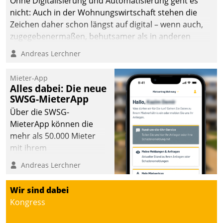
Ohne Digitalisierung und Automatisierung geht es
nicht: Auch in der Wohnungswirtschaft stehen die
Zeichen daher schon längst auf digital – wenn auch,
zugegebenermaßen, behutsamer als in anderen
Branchen.
Andreas Lerchner
Mieter-App
Alles dabei: Die neue
SWSG-MieterApp
Über die SWSG-
MieterApp können die
mehr als 50.000 Mieter
mit ihrem
Wohnungsunternehmen
Andreas Lerchner
kommunizieren, auf dem
Laufenden bleiben, Daten
Wir sind dabei
einsehen und ändern
Kongress
oder
Schadensmeldungen