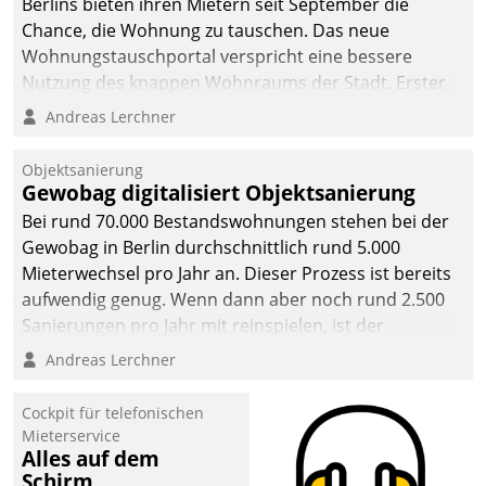
Berlins bieten ihren Mietern seit September die
Chance, die Wohnung zu tauschen. Das neue
Wohnungstauschportal verspricht eine bessere
Nutzung des knappen Wohnraums der Stadt. Erster
Anwendungsfall für Datatrains Lösung API-Hub mit
Andreas Lerchner
Schnittstellen zu den ERP-Systemen der
Unternehmen.
Objektsanierung
Gewobag digitalisiert Objektsanierung
Bei rund 70.000 Bestandswohnungen stehen bei der
Gewobag in Berlin durchschnittlich rund 5.000
Mieterwechsel pro Jahr an. Dieser Prozess ist bereits
aufwendig genug. Wenn dann aber noch rund 2.500
Sanierungen pro Jahr mit reinspielen, ist der
Betreuungs- und Organisationsaufwand immens. Im
Andreas Lerchner
Rahmen ihrer Digitalisierungsstrategie hat das
kommunale Wohnungsbauunternehmen daher
Cockpit für telefonischen
gemeinsam mit der Berliner Datatrain GmbH den
Mieterservice
Alles auf dem
Teilprozess der Objektsanierung digitalisiert.
Schirm