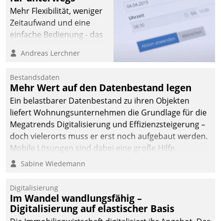
Mehr Flexibilität, weniger
Zeitaufwand und eine
einfache Bedienung - das
verspricht das aktuelle
Andreas Lerchner
Cockpit für mobile
Mitarbeiter von
Bestandsdaten
Datatrain. Die meravis
Mehr Wert auf den Datenbestand legen
Wohnungsbau- und
Ein belastbarer Datenbestand zu ihren Objekten
Immobilien GmbH hat
liefert Wohnungsunternehmen die Grundlage für die
sich dabei für den Betrieb
Megatrends Digitalisierung und Effizienzsteigerung –
der Lösung über die SAP
doch vielerorts muss er erst noch aufgebaut werden.
Cloud Platform
Mobile Lösungen sind dabei eine große Hilfe.
entschieden - als erstes
Sabine Wiedemann
Unternehmen am
Wohnungsmarkt.
Digitalisierung
Im Wandel wandlungsfähig –
Digitalisierung auf elastischer Basis