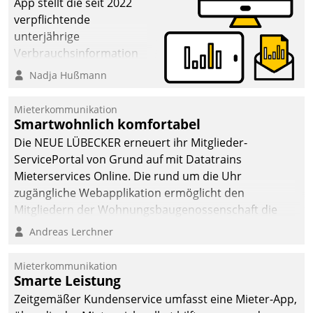
App stellt die seit 2022
verpflichtende
unterjährige
Verbrauchsinformation
schnell, zuverlässig und
Nadja Hußmann
leicht bekömmlich bereit:
Die monatlichen
Mieterkommunikation
Mitteilungen zum
Smartwohnlich komfortabel
Heizungs- und
Die NEUE LÜBECKER erneuert ihr Mitglieder-
Wasserverbrauch gehen
ServicePortal von Grund auf mit Datatrains
automatisiert, vollständig
Mieterservices Online. Die rund um die Uhr
und auf Wunsch über
zugängliche Webapplikation ermöglicht den
mehrere zuvor
Mitgliedern der Wohnungs­bau­genossenschaft die
festgelegte
Kontaktaufnahme per Smartphone, Tablet oder PC.
Andreas Lerchner
Kommunikationswege bei
den Empfängern ein.
Mieterkommunikation
Smarte Leistung
Zeitgemäßer Kundenservice umfasst eine Mieter-App,