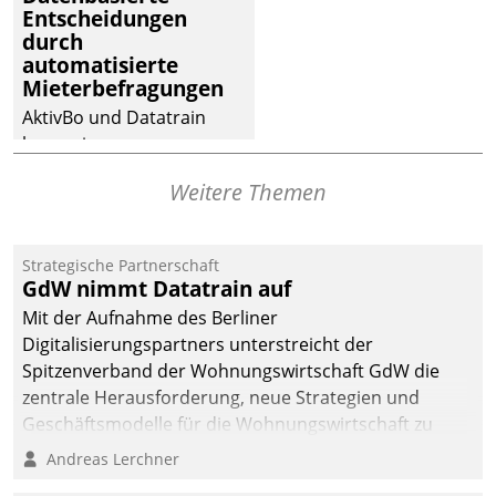
Entscheidungen
deutscher
durch
Wohnungsunternehmen
automatisierte
– und beschleunigt damit
Mieterbefragungen
den Weg vom
AktivBo und Datatrain
Mieteranliegen zum
kooperieren –
Dienstleisterauftrag.
Immobilienunternehmen
Weitere Themen
profitieren: Die nahtlose
Integration der Lösungen
von AktivBo und
Strategische Partnerschaft
Datatrain ermöglicht
GdW nimmt Datatrain auf
automatisiert ausgelöste,
Mit der Aufnahme des Berliner
zielgerichtete
Digitalisierungspartners unterstreicht der
Mieterbefragungen – eine
Spitzenverband der Wohnungswirtschaft GdW die
starke Grundlage für
zentrale Herausforderung, neue Strategien und
intelligente,
Geschäftsmodelle für die Wohnungswirtschaft zu
datengestützte
entwickeln.
Andreas Lerchner
Entscheidungen.