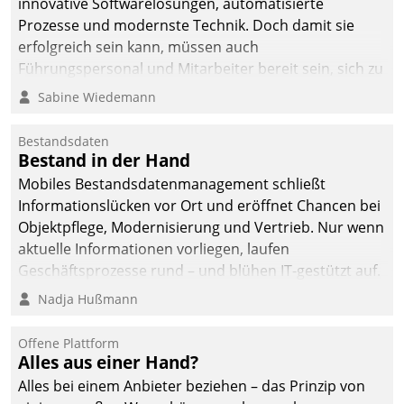
innovative Softwarelösungen, automatisierte
die Bereitschaft, sich zu überprüfen, zu hinterfragen
Prozesse und modernste Technik. Doch damit sie
und zu verändern.
erfolgreich sein kann, müssen auch
Führungspersonal und Mitarbeiter bereit sein, sich zu
verändern und anzupassen, sonst werden sie an ihr
Sabine Wiedemann
scheitern.
Bestandsdaten
Bestand in der Hand
Mobiles Bestandsdatenmanagement schließt
Informationslücken vor Ort und eröffnet Chancen bei
Objektpflege, Modernisierung und Vertrieb. Nur wenn
aktuelle Informationen vorliegen, laufen
Geschäftsprozesse rund – und blühen IT-gestützt auf.
Nadja Hußmann
Offene Plattform
Alles aus einer Hand?
Alles bei einem Anbieter beziehen – das Prinzip von