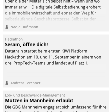
über die der Mieter sich selbst hilft – wann und wo
immer er will. Die digitale Selbstbedienung erobert
die Immobilienwirtschaft und ebnet den Weg für
selbstlaufende Geschäftsprozesse. Selbst ist der
Kunde und smart der Serviceanbieter.
Nadja Hußmann
Hackathon
Sesam, öffne dich!
Datatrain startet beim ersten KIWI Platform
Hackathon am 10. und 11. September in einem von
drei PropTech-Teams und landet auf Platz 1.
Andreas Lerchner
Lob- und Beschwerde-Management
Motzen in Mannheim erlaubt
Die GBG Mannheim engagiert sich umfassend für ihre