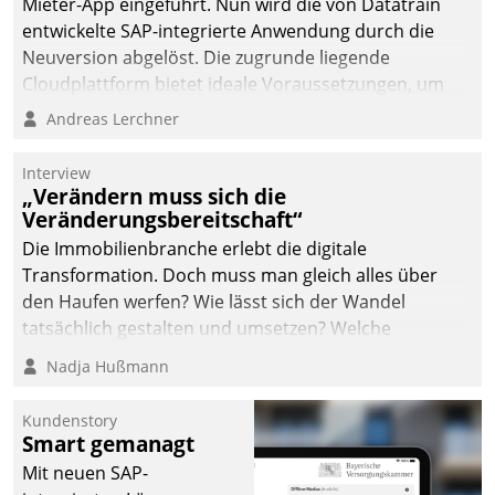
Mieter-App eingeführt. Nun wird die von Datatrain
entwickelte SAP-integrierte Anwendung durch die
Neuversion abgelöst. Die zugrunde liegende
Cloudplattform bietet ideale Voraussetzungen, um
die Funktionalität der App zu erweitern und weitere
Andreas Lerchner
innovative Apps, auch von Drittanbietern, in SAP zu
integrieren.
Interview
„Verändern muss sich die
Veränderungsbereitschaft“
Die Immobilienbranche erlebt die digitale
Transformation. Doch muss man gleich alles über
den Haufen werfen? Wie lässt sich der Wandel
tatsächlich gestalten und umsetzen? Welche
Argumente zählen wirklich?
Nadja Hußmann
Kundenstory
Smart gemanagt
Mit neuen SAP-