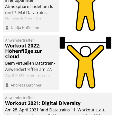
In entspannter
Atmosphäre findet am 6.
und 7. Mai Datatrains
Netzwerk-Event im
Kunden- und Partnerkreis
Nadja Hußmann
statt. Zentrale Frage: Wie
lassen sich
Anwendertreffen
Mammutprojekte
Workout 2022:
meistern und Workloads
Höhenflüge zur
Cloud
wuppen – bei zunehmend
anspruchsvollen
Beim virtuellen Datatrain-
Aufgaben und
Anwendertreffen am 27.
abnehmendem
April 2022 erhielten die
Nachwuchs?
Teilnehmerinnen und
Andreas Lerchner
Teilnehmer kurzweilige
Einblicke in innovative
Anwendertreffen
Cloud-Strategien und -
Workout 2021: Digital Diversity
Lösungen mit hohem
Am 28. April 2021 fand Datatrains 11. Workout statt,
Zukunftspotenzial.