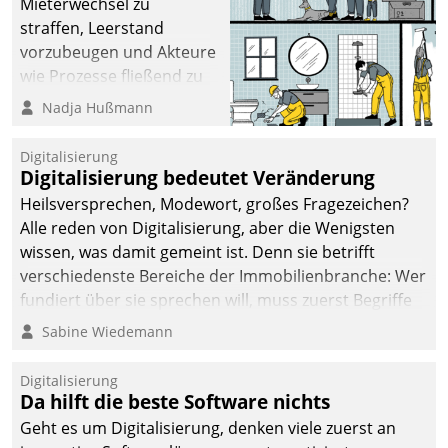
Mieterwechsel zu
straffen, Leerstand
vorzubeugen und Akteure
wie Prozesse fließend zu
vernetzen, nutzt die
Nadja Hußmann
Berliner Gewobag seit
Jahresbeginn eine
Digitalisierung
Überblick, Einsicht und
Digitalisierung bedeutet Veränderung
Eingriff bietende Lösung.
Heilsversprechen, Modewort, großes Fragezeichen?
Zur Entwicklung setzte
Alle reden von Digitalisierung, aber die Wenigsten
man auf
wissen, was damit gemeint ist. Denn sie betrifft
Cloudtechnologie,
verschiedenste Bereiche der Immobilienbranche: Wer
bewährte und Startup-
fundiert über sie sprechen will, muss zuerst Begriffe
Partner sowie erstmals
klären. Ein Aspekt ist die betriebliche Optimierung:
Sabine Wiedemann
agile Projektmethoden.
Moderne Softwarelösungen ermöglichen große
Einsparungen durch optimierte und automatisierte
Digitalisierung
Prozesse. Doch man darf nicht zu viel erwarten: Allein
Da hilft die beste Software nichts
mit der Einführung einer neuen Software ist es nicht
Geht es um Digitalisierung, denken viele zuerst an
getan. Die Digitalisierung erfordert von Unternehmen