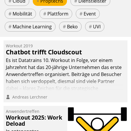
#
Cloud
×
Proptechs
#
Dienstleister
#
Mobilität
#
Plattform
#
Event
#
Machine Learning
#
Beko
#
UVI
Workout 2019
Chatbot trifft Cloudscout
Es ist Datatrains 10. Workout in Folge, vor einem
Jahrzehnt hat das 20-jährige Unternehmen das erste
Anwendertreffen organisiert. Beiträge und Besucher
haben sich verdoppelt, diesmal sind viele Partner
dabei – klares Zeichen für die strategische
Fokussierung auf den Kunden.
Andreas Lerchner
Anwendertreffen
Workout 2025: Work
Deload