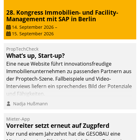
abgeben – rund um die
28. Kongress Immobilien- und Facility-
Uhr.
Management mit SAP in Berlin
14. September 2026
–
15. September 2026
PropTechCheck
What’s up, Start-up?
Eine neue Website führt innovationsfreudige
Immobilienunternehmen zu passenden Partnern aus
der Proptech-Szene. Fallbeispiele und Video-
Interviews liefern ein sprechendes Bild der Potenziale
und Fähigkeiten.
Nadja Hußmann
Mieter-App
Vorreiter setzt erneut auf Zugpferd
Vor rund einem Jahrzehnt hat die GESOBAU eine