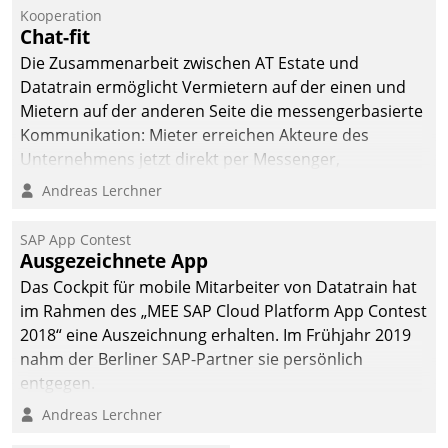
Kooperation
Chat-fit
Die Zusammenarbeit zwischen AT Estate und
Datatrain ermöglicht Vermietern auf der einen und
Mietern auf der anderen Seite die messengerbasierte
Kommunikation: Mieter erreichen Akteure des
Unternehmens jetzt direkt per Messenger,
Mitarbeiter oder Dienstleister empfangen oder
Andreas Lerchner
versenden die Nachrichten via Cockpit.
SAP App Contest
Ausgezeichnete App
Das Cockpit für mobile Mitarbeiter von Datatrain hat
im Rahmen des „MEE SAP Cloud Platform App Contest
2018“ eine Auszeichnung erhalten. Im Frühjahr 2019
nahm der Berliner SAP-Partner sie persönlich
entgegen.
Andreas Lerchner