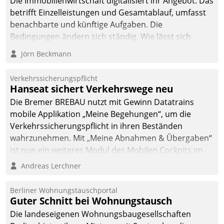
Die Immobilienwirtschaft digitalisiert ihr Angebot. Das
betrifft Einzelleistungen und Gesamtablauf, umfasst
benachbarte und künftige Aufgaben. Die
Bedingungen ändern sich ständig. Wie lässt sich
technisch die Kontrolle wahren und zugleich Freiraum
Jörn Beckmann
fürs Wachsen öffnen?
Verkehrssicherungspflicht
Hanseat sichert Verkehrswege neu
Die Bremer BREBAU nutzt mit Gewinn Datatrains
mobile Applikation „Meine Begehungen“, um die
Verkehrssicherungspflicht in ihren Beständen
wahrzunehmen. Mit „Meine Abnahmen & Übergaben“
ist nun ein weiteres Modul des Mobilen Cockpits im
Einsatz.
Andreas Lerchner
Berliner Wohnungstauschportal
Guter Schnitt bei Wohnungstausch
Die landeseigenen Wohnungsbaugesellschaften