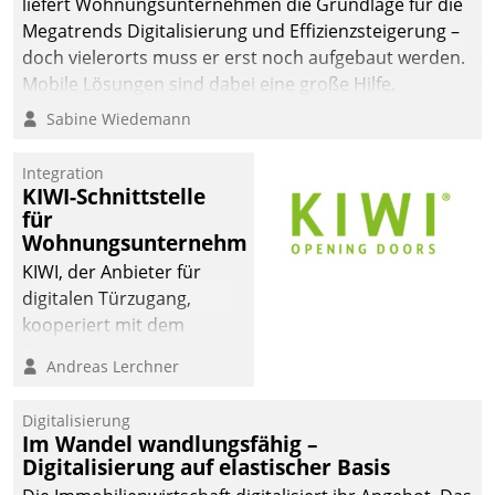
liefert Wohnungsunternehmen die Grundlage für die
Megatrends Digitalisierung und Effizienzsteigerung –
doch vielerorts muss er erst noch aufgebaut werden.
Mobile Lösungen sind dabei eine große Hilfe.
Sabine Wiedemann
Integration
KIWI-Schnittstelle
für
Wohnungsunternehmen
KIWI, der Anbieter für
digitalen Türzugang,
kooperiert mit dem
Beratungs- und
Andreas Lerchner
Softwareentwicklungshaus
Datatrain.
Digitalisierung
Im Wandel wandlungsfähig –
Digitalisierung auf elastischer Basis