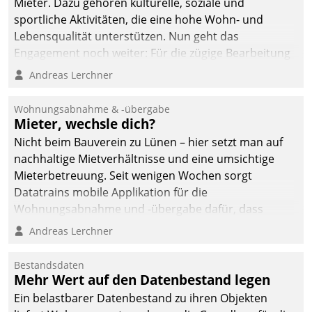
Mieter. Dazu gehören kulturelle, soziale und
sportliche Aktivitäten, die eine hohe Wohn- und
Lebensqualität unterstützen. Nun geht das
Engagement noch weiter: Für die zügige Bearbeitung
von Beschwerden – oder Lob – richtet das
Andreas Lerchner
Unternehmen mit Datatrains Applikation fürs Lob-
und Beschwerde-Management einen eigenen Kanal
Wohnungsabnahme & -übergabe
ein.
Mieter, wechsle dich?
Nicht beim Bauverein zu Lünen – hier setzt man auf
nachhaltige Mietverhältnisse und eine umsichtige
Mieterbetreuung. Seit wenigen Wochen sorgt
Datatrains mobile Applikation für die
Wohnungsabnahme und -übergabe dafür, dass
Mieter wohlgeordnet kommen und, so es sein muss,
Andreas Lerchner
gehen können.
Bestandsdaten
Mehr Wert auf den Datenbestand legen
Ein belastbarer Datenbestand zu ihren Objekten