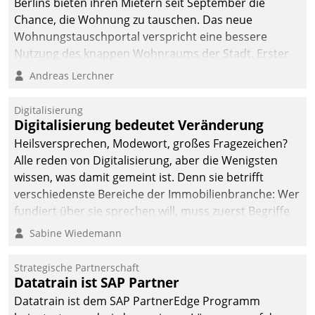
Berlins bieten ihren Mietern seit September die
sich dabei für den Betrieb
Chance, die Wohnung zu tauschen. Das neue
der Lösung über die SAP
Wohnungstauschportal verspricht eine bessere
Cloud Platform
Nutzung des knappen Wohnraums der Stadt. Erster
entschieden - als erstes
Anwendungsfall für Datatrains Lösung API-Hub mit
Andreas Lerchner
Unternehmen am
Schnittstellen zu den ERP-Systemen der
Wohnungsmarkt.
Unternehmen.
Digitalisierung
Digitalisierung bedeutet Veränderung
Heilsversprechen, Modewort, großes Fragezeichen?
Alle reden von Digitalisierung, aber die Wenigsten
wissen, was damit gemeint ist. Denn sie betrifft
verschiedenste Bereiche der Immobilienbranche: Wer
fundiert über sie sprechen will, muss zuerst Begriffe
klären. Ein Aspekt ist die betriebliche Optimierung:
Sabine Wiedemann
Moderne Softwarelösungen ermöglichen große
Einsparungen durch optimierte und automatisierte
Strategische Partnerschaft
Prozesse. Doch man darf nicht zu viel erwarten: Allein
Datatrain ist SAP Partner
mit der Einführung einer neuen Software ist es nicht
Datatrain ist dem SAP PartnerEdge Programm
getan. Die Digitalisierung erfordert von Unternehmen