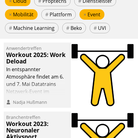
×
Cloud
#
Proptechs
#
Dienstleister
×
Mobilität
#
Plattform
×
Event
#
Machine Learning
#
Beko
#
UVI
Anwendertreffen
Workout 2025: Work
Deload
In entspannter
Atmosphäre findet am 6.
und 7. Mai Datatrains
Netzwerk-Event im
Kunden- und Partnerkreis
Nadja Hußmann
statt. Zentrale Frage: Wie
lassen sich
Branchentreffen
Mammutprojekte
Workout 2023:
meistern und Workloads
Neuronaler
Aktivsport
wuppen – bei zunehmend