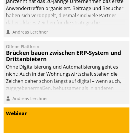
Jahrzehnt hat das 20-jährige Unternehmen das erste
Anwendertreffen organisiert. Beiträge und Besucher
haben sich verdoppelt, diesmal sind viele Partner
dabei – klares Zeichen für die strategische
Fokussierung auf den Kunden.
Andreas Lerchner
Offene Plattform
Brücken bauen zwischen ERP-System und
Drittanbietern
Ohne Digitalisierung und Automatisierung geht es
nicht: Auch in der Wohnungswirtschaft stehen die
Zeichen daher schon längst auf digital – wenn auch,
zugegebenermaßen, behutsamer als in anderen
Branchen.
Andreas Lerchner
Webinar