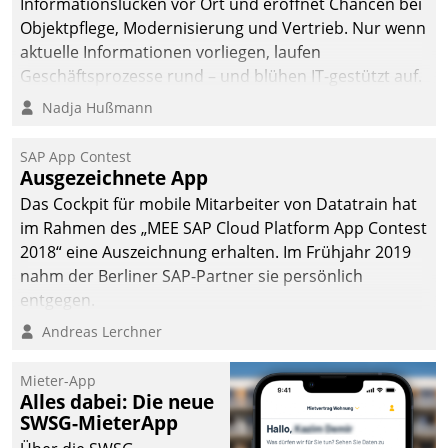
Informationslücken vor Ort und eröffnet Chancen bei
man auf
Objektpflege, Modernisierung und Vertrieb. Nur wenn
Cloudtechnologie,
aktuelle Informationen vorliegen, laufen
bewährte und Startup-
Geschäftsprozesse rund – und blühen IT-gestützt auf.
Partner sowie erstmals
Nadja Hußmann
agile Projektmethoden.
SAP App Contest
Ausgezeichnete App
Das Cockpit für mobile Mitarbeiter von Datatrain hat
im Rahmen des „MEE SAP Cloud Platform App Contest
2018“ eine Auszeichnung erhalten. Im Frühjahr 2019
nahm der Berliner SAP-Partner sie persönlich
entgegen.
Andreas Lerchner
Mieter-App
Alles dabei: Die neue
SWSG-MieterApp