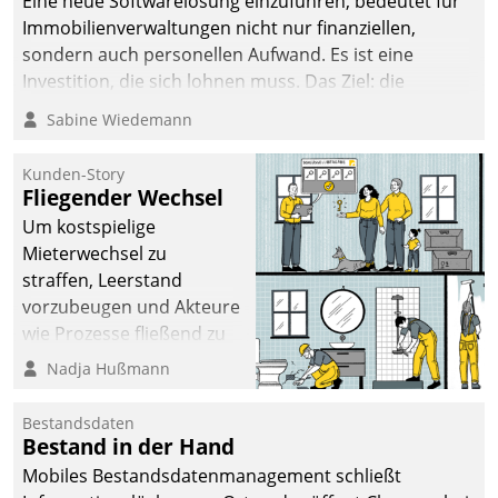
Eine neue Softwarelösung einzuführen, bedeutet für
Immobilienverwaltungen nicht nur finanziellen,
sondern auch personellen Aufwand. Es ist eine
Investition, die sich lohnen muss. Das Ziel: die
nachhaltige Optimierung der Geschäftsabläufe. Damit
Sabine Wiedemann
dieses Ziel erreicht wird, sollten einige Grundregeln
befolgt werden.
Kunden-Story
Fliegender Wechsel
Um kostspielige
Mieterwechsel zu
straffen, Leerstand
vorzubeugen und Akteure
wie Prozesse fließend zu
vernetzen, nutzt die
Nadja Hußmann
Berliner Gewobag seit
Jahresbeginn eine
Bestandsdaten
Überblick, Einsicht und
Bestand in der Hand
Eingriff bietende Lösung.
Mobiles Bestandsdatenmanagement schließt
Zur Entwicklung setzte