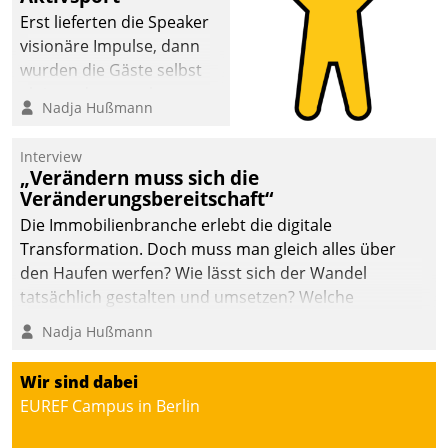
anspruchsvollen
Erst lieferten die Speaker
Aufgaben und
visionäre Impulse, dann
abnehmendem
wurden die Gäste selbst
Nachwuchs?
aktiv und sammelten
Nadja Hußmann
methodisch
Vernetzungsideen fürs
Interview
Quartier. Dazwischen
„Verändern muss sich die
zeigte Datatrain, was es
Veränderungsbereitschaft“
Neues zu bieten hat.
Die Immobilienbranche erlebt die digitale
Transformation. Doch muss man gleich alles über
den Haufen werfen? Wie lässt sich der Wandel
tatsächlich gestalten und umsetzen? Welche
Argumente zählen wirklich?
Nadja Hußmann
Wir sind dabei
EUREF Campus in Berlin