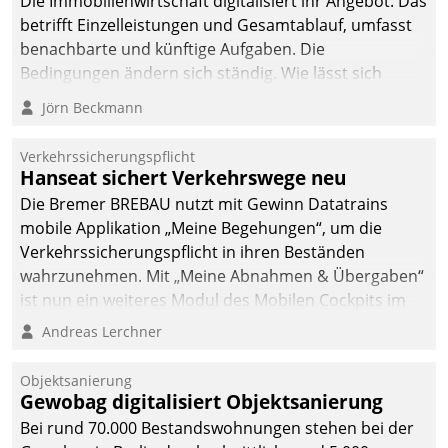
Die Immobilienwirtschaft digitalisiert ihr Angebot. Das
betrifft Einzelleistungen und Gesamtablauf, umfasst
benachbarte und künftige Aufgaben. Die
Bedingungen ändern sich ständig. Wie lässt sich
technisch die Kontrolle wahren und zugleich Freiraum
Jörn Beckmann
fürs Wachsen öffnen?
Verkehrssicherungspflicht
Hanseat sichert Verkehrswege neu
Die Bremer BREBAU nutzt mit Gewinn Datatrains
mobile Applikation „Meine Begehungen“, um die
Verkehrssicherungspflicht in ihren Beständen
wahrzunehmen. Mit „Meine Abnahmen & Übergaben“
ist nun ein weiteres Modul des Mobilen Cockpits im
Einsatz.
Andreas Lerchner
Objektsanierung
Gewobag digitalisiert Objektsanierung
Bei rund 70.000 Bestandswohnungen stehen bei der