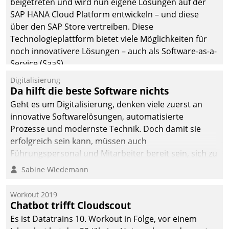
beigetreten und wird nun eigene Lösungen auf der
die Bereitschaft, sich zu überprüfen, zu hinterfragen
SAP HANA Cloud Platform entwickeln – und diese
und zu verändern.
über den SAP Store vertreiben. Diese
Technologieplattform bietet viele Möglichkeiten für
noch innovativere Lösungen – auch als Software-as-a-
Service (SaaS).
Digitalisierung
Da hilft die beste Software nichts
Geht es um Digitalisierung, denken viele zuerst an
innovative Softwarelösungen, automatisierte
Prozesse und modernste Technik. Doch damit sie
erfolgreich sein kann, müssen auch
Führungspersonal und Mitarbeiter bereit sein, sich zu
verändern und anzupassen, sonst werden sie an ihr
Sabine Wiedemann
scheitern.
Workout 2019
Chatbot trifft Cloudscout
Es ist Datatrains 10. Workout in Folge, vor einem