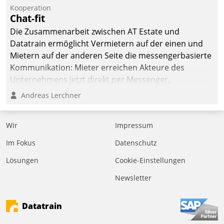
von AktivBo und
Kooperation
Datatrain ermöglicht
Chat-fit
automatisiert ausgelöste,
Die Zusammenarbeit zwischen AT Estate und
zielgerichtete
Datatrain ermöglicht Vermietern auf der einen und
Mieterbefragungen – eine
Mietern auf der anderen Seite die messengerbasierte
starke Grundlage für
Kommunikation: Mieter erreichen Akteure des
intelligente,
Unternehmens jetzt direkt per Messenger,
datengestützte
Mitarbeiter oder Dienstleister empfangen oder
Andreas Lerchner
Entscheidungen.
versenden die Nachrichten via Cockpit.
Wir
Impressum
Im Fokus
Datenschutz
Lösungen
Cookie-Einstellungen
Newsletter
Datatrain