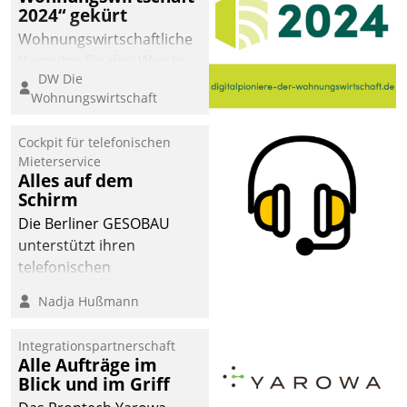
2024“ gekürt
Wohnungswirtschaftliche
Vorreiter für den Weg in
DW Die
eine digitale Zukunft zu
Wohnungswirtschaft
finden, ist das Ziel des
Awards „Digitalpioniere
Cockpit für telefonischen
der
Mieterservice
Wohnungswirtschaft“.
Alles auf dem
Bewerben können sich
Schirm
dafür ein Team
Die Berliner GESOBAU
bestehend aus
unterstützt ihren
Wohnungsunternehmen
telefonischen
und PropTech.
Mieterservice mit einem
Nadja Hußmann
digitalen Cockpit, das
situationsbezogen
Integrationspartnerschaft
passende Fragen und
Alle Aufträge im
Schlagworte auswirft.
Blick und im Griff
Eine intuitive