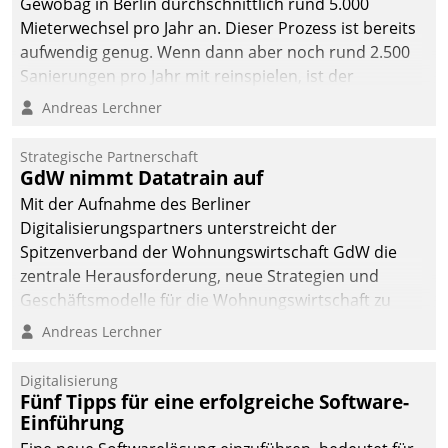
Gewobag in Berlin durchschnittlich rund 5.000
Mieterwechsel pro Jahr an. Dieser Prozess ist bereits
aufwendig genug. Wenn dann aber noch rund 2.500
Sanierungen pro Jahr mit reinspielen, ist der
Betreuungs- und Organisationsaufwand immens. Im
Andreas Lerchner
Rahmen ihrer Digitalisierungsstrategie hat das
kommunale Wohnungsbauunternehmen daher
Strategische Partnerschaft
gemeinsam mit der Berliner Datatrain GmbH den
GdW nimmt Datatrain auf
Teilprozess der Objektsanierung digitalisiert.
Mit der Aufnahme des Berliner
Digitalisierungspartners unterstreicht der
Spitzenverband der Wohnungswirtschaft GdW die
zentrale Herausforderung, neue Strategien und
Geschäftsmodelle für die Wohnungswirtschaft zu
entwickeln.
Andreas Lerchner
Digitalisierung
Fünf Tipps für eine erfolgreiche Software-
Einführung