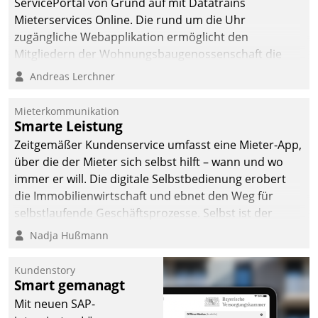
ServicePortal von Grund auf mit Datatrains
Mieterservices Online. Die rund um die Uhr
zugängliche Webapplikation ermöglicht den
Mitgliedern der Wohnungs­bau­genossenschaft die
Kontaktaufnahme per Smartphone, Tablet oder PC.
Andreas Lerchner
Mieterkommunikation
Smarte Leistung
Zeitgemäßer Kundenservice umfasst eine Mieter-App,
über die der Mieter sich selbst hilft – wann und wo
immer er will. Die digitale Selbstbedienung erobert
die Immobilienwirtschaft und ebnet den Weg für
selbstlaufende Geschäftsprozesse. Selbst ist der
Kunde und smart der Serviceanbieter.
Nadja Hußmann
Kundenstory
Smart gemanagt
Mit neuen SAP-