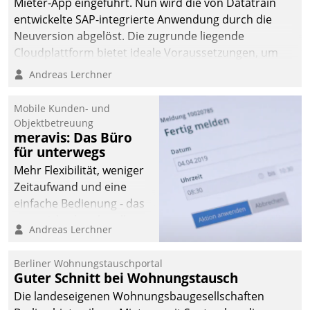
Mieter-App eingeführt. Nun wird die von Datatrain
automatisiert, vollständig
entwickelte SAP-integrierte Anwendung durch die
und auf Wunsch über
Neuversion abgelöst. Die zugrunde liegende
mehrere zuvor
Cloudplattform bietet ideale Voraussetzungen, um
festgelegte
die Funktionalität der App zu erweitern und weitere
Andreas Lerchner
Kommunikationswege bei
innovative Apps, auch von Drittanbietern, in SAP zu
den Empfängern ein.
integrieren.
Mobile Kunden- und
Objektbetreuung
meravis: Das Büro
für unterwegs
Mehr Flexibilität, weniger
Zeitaufwand und eine
einfache Bedienung - das
verspricht das aktuelle
Andreas Lerchner
Cockpit für mobile
Mitarbeiter von
Berliner Wohnungstauschportal
Datatrain. Die meravis
Guter Schnitt bei Wohnungstausch
Wohnungsbau- und
Die landeseigenen Wohnungsbaugesellschaften
Immobilien GmbH hat