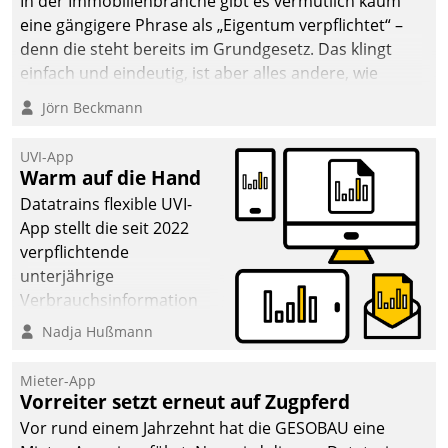
In der Immobilienbranche gibt es vermutlich kaum
eine gängigere Phrase als „Eigentum verpflichtet“ –
denn die steht bereits im Grundgesetz. Das klingt
einfach und eindeutig, ist aber alles andere, wie
Branchenbeschäftigte wissen. Denn mit der
Jörn Beckmann
Verantwortung folgen Verpflichtungen.
UVI-App
Warm auf die Hand
Datatrains flexible UVI-
App stellt die seit 2022
verpflichtende
unterjährige
Verbrauchsinformation
schnell, zuverlässig und
Nadja Hußmann
leicht bekömmlich bereit:
Die monatlichen
Mieter-App
Mitteilungen zum
Vorreiter setzt erneut auf Zugpferd
Heizungs- und
Vor rund einem Jahrzehnt hat die GESOBAU eine
Wasserverbrauch gehen