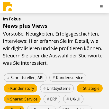
Im Fokus
News plus Views
Vorstöße, Neuigkeiten, Erfolgsgeschichten,
Interviews: Hier erfahren Sie im Detail, wie
wir digitalisieren und Sie profitieren können.
Steuern Sie über die Auswahl der Stichworte,
was Sie interessiert.
#
Schnittstellen, API
#
Kundenservice
×
Kundenstory
#
Drittsysteme
×
Strategie
×
Shared Service
#
ERP
#
UX/UI