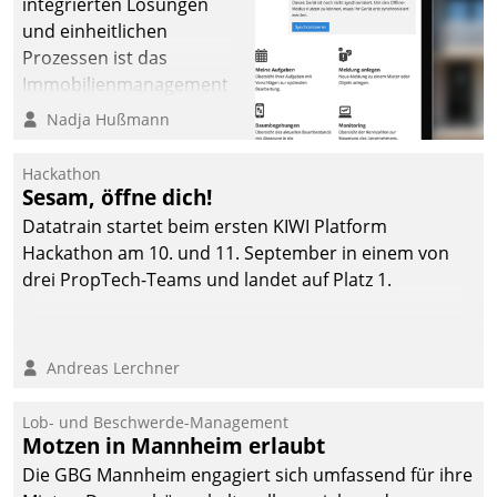
integrierten Lösungen
und einheitlichen
Prozessen ist das
Immobilienmanagement
der Bayerischen
Nadja Hußmann
Versorgungskammer im
Ressort Kapitalanlage für
Hackathon
künftige Aufgaben und
Sesam, öffne dich!
Herausforderungen
Datatrain startet beim ersten KIWI Platform
gerüstet.
Hackathon am 10. und 11. September in einem von
drei PropTech-Teams und landet auf Platz 1.
Andreas Lerchner
Lob- und Beschwerde-Management
Motzen in Mannheim erlaubt
Die GBG Mannheim engagiert sich umfassend für ihre