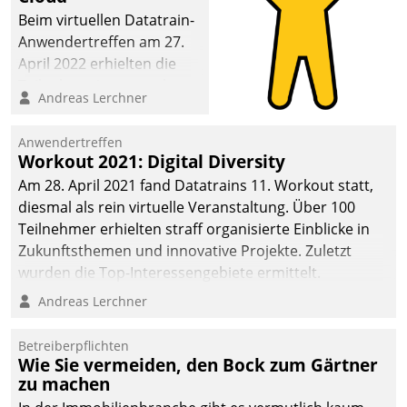
Beim virtuellen Datatrain-
Anwendertreffen am 27.
April 2022 erhielten die
Teilnehmerinnen und
Andreas Lerchner
Teilnehmer kurzweilige
Einblicke in innovative
Anwendertreffen
Cloud-Strategien und -
Workout 2021: Digital Diversity
Lösungen mit hohem
Am 28. April 2021 fand Datatrains 11. Workout statt,
Zukunftspotenzial.
diesmal als rein virtuelle Veranstaltung. Über 100
Teilnehmer erhielten straff organisierte Einblicke in
Zukunftsthemen und innovative Projekte. Zuletzt
wurden die Top-Interessengebiete ermittelt.
Andreas Lerchner
Betreiberpflichten
Wie Sie vermeiden, den Bock zum Gärtner
zu machen