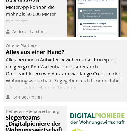
Über die SWSG-
MieterApp können die
mehr als 50.000 Mieter
mit ihrem
Wohnungsunternehmen
Andreas Lerchner
kommunizieren, auf dem
Laufenden bleiben, Daten
Offene Plattform
einsehen und ändern
Alles aus einer Hand?
oder
Alles bei einem Anbieter beziehen – das Prinzip von
Schadensmeldungen
einigen großen Warenhäusern, aber auch
abgeben – rund um die
Onlineanbietern wie Amazon war lange Credo in der
Uhr.
Wohnungswirtschaft. Zugegeben, es ist komfortabel
alles aus einer Hand zu beziehen...
Jörn Beckmann
Betriebskostenabrechnung
Siegerteams
„Digitalpioniere der
Wohnungswirtschaft