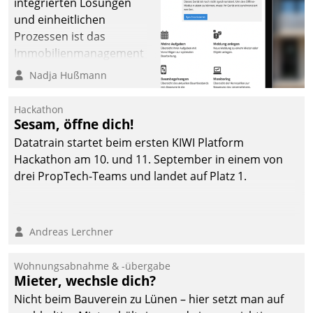
integrierten Lösungen
und einheitlichen
Prozessen ist das
Immobilienmanagement
der Bayerischen
Nadja Hußmann
Versorgungskammer im
Ressort Kapitalanlage für
Hackathon
künftige Aufgaben und
Sesam, öffne dich!
Herausforderungen
Datatrain startet beim ersten KIWI Platform
gerüstet.
Hackathon am 10. und 11. September in einem von
drei PropTech-Teams und landet auf Platz 1.
Andreas Lerchner
Wohnungsabnahme & -übergabe
Mieter, wechsle dich?
Nicht beim Bauverein zu Lünen – hier setzt man auf