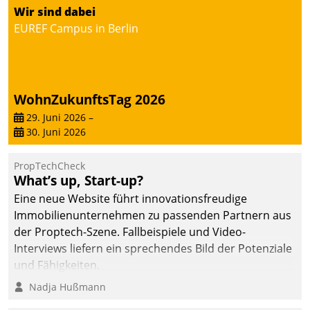
von AktivBo und
Wir sind dabei
Datatrain ermöglicht
EUREF Campus in Berlin
automatisiert ausgelöste,
zielgerichtete
Mieterbefragungen – eine
starke Grundlage für
WohnZukunftsTag 2026
intelligente,
datengestützte
29. Juni 2026
–
30. Juni 2026
Entscheidungen.
PropTechCheck
What’s up, Start-up?
Eine neue Website führt innovationsfreudige
Immobilienunternehmen zu passenden Partnern aus
der Proptech-Szene. Fallbeispiele und Video-
Interviews liefern ein sprechendes Bild der Potenziale
und Fähigkeiten.
Nadja Hußmann