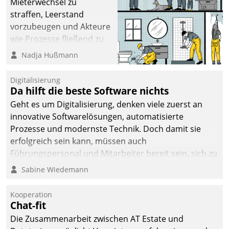
Mieterwechsel zu
straffen, Leerstand
vorzubeugen und Akteure
wie Prozesse fließend zu
vernetzen, nutzt die
Nadja Hußmann
Berliner Gewobag seit
Jahresbeginn eine
Digitalisierung
Überblick, Einsicht und
Da hilft die beste Software nichts
Eingriff bietende Lösung.
Geht es um Digitalisierung, denken viele zuerst an
Zur Entwicklung setzte
innovative Softwarelösungen, automatisierte
man auf
Prozesse und modernste Technik. Doch damit sie
Cloudtechnologie,
erfolgreich sein kann, müssen auch
bewährte und Startup-
Führungspersonal und Mitarbeiter bereit sein, sich zu
Partner sowie erstmals
verändern und anzupassen, sonst werden sie an ihr
Sabine Wiedemann
agile Projektmethoden.
scheitern.
Kooperation
Chat-fit
Die Zusammenarbeit zwischen AT Estate und