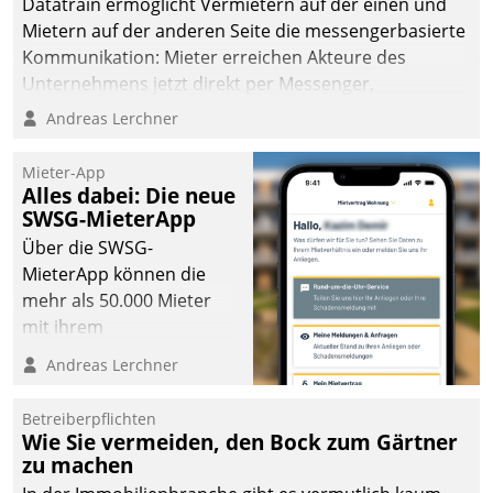
Datatrain ermöglicht Vermietern auf der einen und
Mietern auf der anderen Seite die messengerbasierte
Kommunikation: Mieter erreichen Akteure des
Unternehmens jetzt direkt per Messenger,
Mitarbeiter oder Dienstleister empfangen oder
Andreas Lerchner
versenden die Nachrichten via Cockpit.
Mieter-App
Alles dabei: Die neue
SWSG-MieterApp
Über die SWSG-
MieterApp können die
mehr als 50.000 Mieter
mit ihrem
Wohnungsunternehmen
Andreas Lerchner
kommunizieren, auf dem
Laufenden bleiben, Daten
Betreiberpflichten
einsehen und ändern
Wie Sie vermeiden, den Bock zum Gärtner
oder
zu machen
Schadensmeldungen