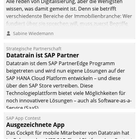
Alle reden von Digitalisierung, aber die Wenigsten
wissen, was damit gemeint ist. Denn sie betrifft
verschiedenste Bereiche der Immobilienbranche: Wer
fundiert über sie sprechen will, muss zuerst Begriffe
klären. Ein Aspekt ist die betriebliche Optimierung:
Sabine Wiedemann
Moderne Softwarelösungen ermöglichen große
Einsparungen durch optimierte und automatisierte
Strategische Partnerschaft
Prozesse. Doch man darf nicht zu viel erwarten: Allein
Datatrain ist SAP Partner
mit der Einführung einer neuen Software ist es nicht
Datatrain ist dem SAP PartnerEdge Programm
getan. Die Digitalisierung erfordert von Unternehmen
beigetreten und wird nun eigene Lösungen auf der
die Bereitschaft, sich zu überprüfen, zu hinterfragen
SAP HANA Cloud Platform entwickeln – und diese
und zu verändern.
über den SAP Store vertreiben. Diese
Technologieplattform bietet viele Möglichkeiten für
noch innovativere Lösungen – auch als Software-as-a-
Service (SaaS).
SAP App Contest
Ausgezeichnete App
Das Cockpit für mobile Mitarbeiter von Datatrain hat