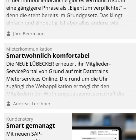
In der Immobilienbranche gibt es vermutlich kaum
abgeben – rund um die
eine gängigere Phrase als „Eigentum verpflichtet“ –
Uhr.
denn die steht bereits im Grundgesetz. Das klingt
einfach und eindeutig, ist aber alles andere, wie
Branchenbeschäftigte wissen. Denn mit der
Jörn Beckmann
Verantwortung folgen Verpflichtungen.
Mieterkommunikation
Smartwohnlich komfortabel
Die NEUE LÜBECKER erneuert ihr Mitglieder-
ServicePortal von Grund auf mit Datatrains
Mieterservices Online. Die rund um die Uhr
zugängliche Webapplikation ermöglicht den
Mitgliedern der Wohnungs­bau­genossenschaft die
Kontaktaufnahme per Smartphone, Tablet oder PC.
Andreas Lerchner
Kundenstory
Smart gemanagt
Mit neuen SAP-