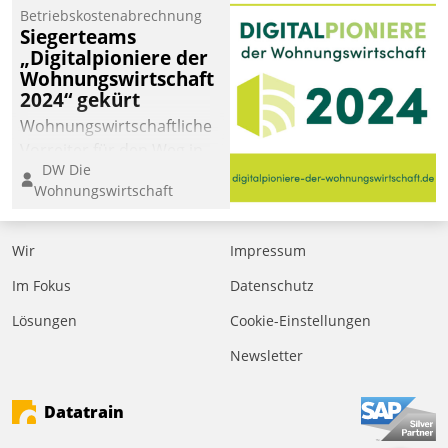
Betriebskostenabrechnung
Siegerteams
„Digitalpioniere der
Wohnungswirtschaft
2024“ gekürt
Wohnungswirtschaftliche
Vorreiter für den Weg in
DW Die
eine digitale Zukunft zu
Wohnungswirtschaft
finden, ist das Ziel des
Awards „Digitalpioniere
der
Wir
Impressum
Wohnungswirtschaft“.
Im Fokus
Datenschutz
Bewerben können sich
dafür ein Team
Lösungen
Cookie-Einstellungen
bestehend aus
Newsletter
Wohnungsunternehmen
und PropTech.
Datatrain