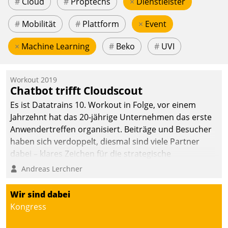
#
Cloud
#
Proptechs
×
Dienstleister
#
Mobilität
#
Plattform
×
Event
×
Machine Learning
#
Beko
#
UVI
Workout 2019
Chatbot trifft Cloudscout
Es ist Datatrains 10. Workout in Folge, vor einem
Jahrzehnt hat das 20-jährige Unternehmen das erste
Anwendertreffen organisiert. Beiträge und Besucher
haben sich verdoppelt, diesmal sind viele Partner
dabei – klares Zeichen für die strategische
Fokussierung auf den Kunden.
Andreas Lerchner
Wir sind dabei
Kongress