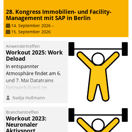
28. Kongress Immobilien- und Facility-
Management mit SAP in Berlin
14. September 2026
–
15. September 2026
Anwendertreffen
Workout 2025: Work
Deload
In entspannter
Atmosphäre findet am 6.
und 7. Mai Datatrains
Netzwerk-Event im
Kunden- und Partnerkreis
Nadja Hußmann
statt. Zentrale Frage: Wie
lassen sich
Branchentreffen
Mammutprojekte
Workout 2023:
meistern und Workloads
Neuronaler
Aktivsport
wuppen – bei zunehmend