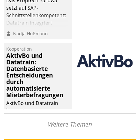
Das Proptech Yarowa
setzt auf SAP-
Schnittstellenkompetenz:
Datatrain integriert
Yarowas Portal zur
Nadja Hußmann
Vergabe und Verwaltung
von Aufträgen der
Kooperation
operativen
AktivBo und
Instandhaltung in die
Datatrain:
Datenbasierte
SAP-Systemlandschaft
Entscheidungen
deutscher
durch
Wohnungsunternehmen
automatisierte
– und beschleunigt damit
Mieterbefragungen
den Weg vom
AktivBo und Datatrain
Mieteranliegen zum
kooperieren –
Dienstleisterauftrag.
Immobilienunternehmen
Weitere Themen
profitieren: Die nahtlose
Integration der Lösungen