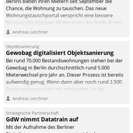
Berlins bieten ihren Mietern seit September die
Chance, die Wohnung zu tauschen. Das neue
Wohnungstauschportal verspricht eine bessere
Nutzung des knappen Wohnraums der Stadt. Erster
Anwendungsfall für Datatrains Lösung API-Hub mit
Andreas Lerchner
Schnittstellen zu den ERP-Systemen der
Unternehmen.
Objektsanierung
Gewobag digitalisiert Objektsanierung
Bei rund 70.000 Bestandswohnungen stehen bei der
Gewobag in Berlin durchschnittlich rund 5.000
Mieterwechsel pro Jahr an. Dieser Prozess ist bereits
aufwendig genug. Wenn dann aber noch rund 2.500
Sanierungen pro Jahr mit reinspielen, ist der
Betreuungs- und Organisationsaufwand immens. Im
Andreas Lerchner
Rahmen ihrer Digitalisierungsstrategie hat das
kommunale Wohnungsbauunternehmen daher
Strategische Partnerschaft
gemeinsam mit der Berliner Datatrain GmbH den
GdW nimmt Datatrain auf
Teilprozess der Objektsanierung digitalisiert.
Mit der Aufnahme des Berliner