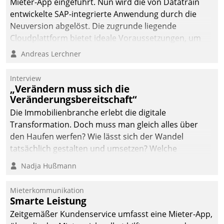
Mieter-App eingeführt. Nun wird die von Datatrain
entwickelte SAP-integrierte Anwendung durch die
Neuversion abgelöst. Die zugrunde liegende
Cloudplattform bietet ideale Voraussetzungen, um
die Funktionalität der App zu erweitern und weitere
Andreas Lerchner
innovative Apps, auch von Drittanbietern, in SAP zu
integrieren.
Interview
„Verändern muss sich die
Veränderungsbereitschaft“
Die Immobilienbranche erlebt die digitale
Transformation. Doch muss man gleich alles über
den Haufen werfen? Wie lässt sich der Wandel
tatsächlich gestalten und umsetzen? Welche
Argumente zählen wirklich?
Nadja Hußmann
Mieterkommunikation
Smarte Leistung
Zeitgemäßer Kundenservice umfasst eine Mieter-App,