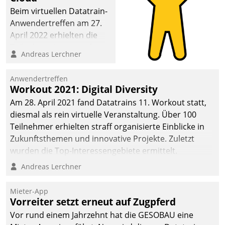
Beim virtuellen Datatrain-
Anwendertreffen am 27.
April 2022 erhielten die
Teilnehmerinnen und
Andreas Lerchner
Teilnehmer kurzweilige
Einblicke in innovative
Anwendertreffen
Cloud-Strategien und -
Workout 2021: Digital Diversity
Lösungen mit hohem
Am 28. April 2021 fand Datatrains 11. Workout statt,
Zukunftspotenzial.
diesmal als rein virtuelle Veranstaltung. Über 100
Teilnehmer erhielten straff organisierte Einblicke in
Zukunftsthemen und innovative Projekte. Zuletzt
wurden die Top-Interessengebiete ermittelt.
Andreas Lerchner
Mieter-App
Vorreiter setzt erneut auf Zugpferd
Vor rund einem Jahrzehnt hat die GESOBAU eine