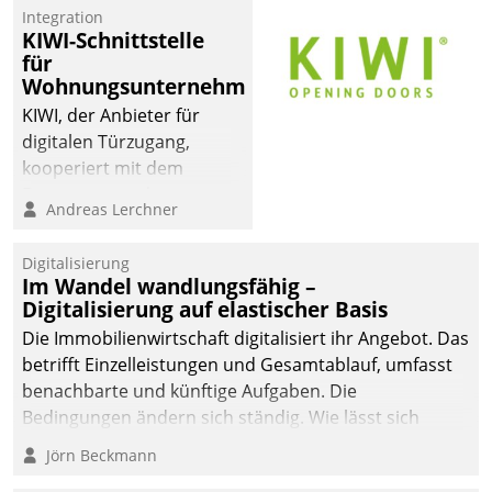
Integration
KIWI-Schnittstelle
für
Wohnungsunternehmen
KIWI, der Anbieter für
digitalen Türzugang,
kooperiert mit dem
Beratungs- und
Andreas Lerchner
Softwareentwicklungshaus
Datatrain.
Digitalisierung
Im Wandel wandlungsfähig –
Digitalisierung auf elastischer Basis
Die Immobilienwirtschaft digitalisiert ihr Angebot. Das
betrifft Einzelleistungen und Gesamtablauf, umfasst
benachbarte und künftige Aufgaben. Die
Bedingungen ändern sich ständig. Wie lässt sich
technisch die Kontrolle wahren und zugleich Freiraum
Jörn Beckmann
fürs Wachsen öffnen?