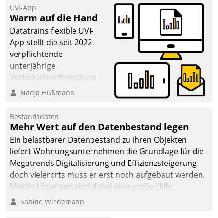
UVI-App
Warm auf die Hand
Datatrains flexible UVI-
App stellt die seit 2022
verpflichtende
unterjährige
Verbrauchsinformation
schnell, zuverlässig und
Nadja Hußmann
leicht bekömmlich bereit:
Die monatlichen
Bestandsdaten
Mitteilungen zum
Mehr Wert auf den Datenbestand legen
Heizungs- und
Ein belastbarer Datenbestand zu ihren Objekten
Wasserverbrauch gehen
liefert Wohnungsunternehmen die Grundlage für die
automatisiert, vollständig
Megatrends Digitalisierung und Effizienzsteigerung –
und auf Wunsch über
doch vielerorts muss er erst noch aufgebaut werden.
mehrere zuvor
Mobile Lösungen sind dabei eine große Hilfe.
festgelegte
Sabine Wiedemann
Kommunikationswege bei
den Empfängern ein.