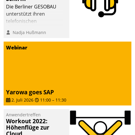
sich dabei für den Betrieb
Die Berliner GESOBAU
der Lösung über die SAP
unterstützt ihren
Cloud Platform
telefonischen
entschieden - als erstes
Mieterservice mit einem
Nadja Hußmann
Unternehmen am
digitalen Cockpit, das
Wohnungsmarkt.
situationsbezogen
Webinar
passende Fragen und
Schlagworte auswirft.
Eine intuitive
Dialogführung ermöglicht
dem externen
Serviceteam, Anrufe von
Yarowa goes SAP
Mietenden zügiger und
2. Juli 2026
11:00
–
11:30
effizienter zu bearbeiten.
Anwendertreffen
Workout 2022:
Höhenflüge zur
Cloud