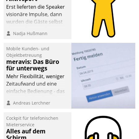
anspruchsvollen
Erst lieferten die Speaker
Aufgaben und
visionäre Impulse, dann
abnehmendem
wurden die Gäste selbst
Nachwuchs?
aktiv und sammelten
Nadja Hußmann
methodisch
Vernetzungsideen fürs
Mobile Kunden- und
Quartier. Dazwischen
Objektbetreuung
zeigte Datatrain, was es
meravis: Das Büro
Neues zu bieten hat.
für unterwegs
Mehr Flexibilität, weniger
Zeitaufwand und eine
einfache Bedienung - das
verspricht das aktuelle
Andreas Lerchner
Cockpit für mobile
Mitarbeiter von
Cockpit für telefonischen
Datatrain. Die meravis
Mieterservice
Wohnungsbau- und
Alles auf dem
Immobilien GmbH hat
Schirm