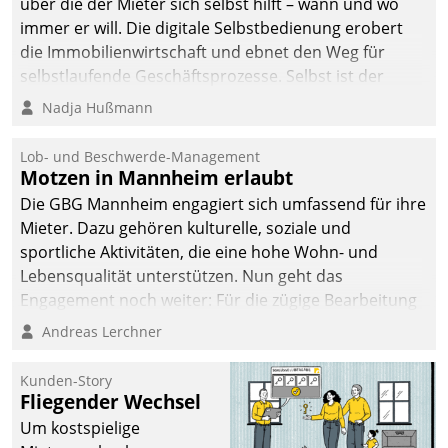
über die der Mieter sich selbst hilft – wann und wo
immer er will. Die digitale Selbstbedienung erobert
die Immobilienwirtschaft und ebnet den Weg für
selbstlaufende Geschäftsprozesse. Selbst ist der
Kunde und smart der Serviceanbieter.
Nadja Hußmann
Lob- und Beschwerde-Management
Motzen in Mannheim erlaubt
Die GBG Mannheim engagiert sich umfassend für ihre
Mieter. Dazu gehören kulturelle, soziale und
sportliche Aktivitäten, die eine hohe Wohn- und
Lebensqualität unterstützen. Nun geht das
Engagement noch weiter: Für die zügige Bearbeitung
von Beschwerden – oder Lob – richtet das
Andreas Lerchner
Unternehmen mit Datatrains Applikation fürs Lob-
und Beschwerde-Management einen eigenen Kanal
Kunden-Story
ein.
Fliegender Wechsel
Um kostspielige