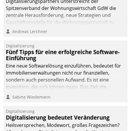
Digitalisierungspartners unterstreicht der
Spitzenverband der Wohnungswirtschaft GdW die
zentrale Herausforderung, neue Strategien und
Geschäftsmodelle für die Wohnungswirtschaft zu
entwickeln.
Andreas Lerchner
Digitalisierung
Fünf Tipps für eine erfolgreiche Software-
Einführung
Eine neue Softwarelösung einzuführen, bedeutet für
Immobilienverwaltungen nicht nur finanziellen,
sondern auch personellen Aufwand. Es ist eine
Investition, die sich lohnen muss. Das Ziel: die
nachhaltige Optimierung der Geschäftsabläufe. Damit
Sabine Wiedemann
dieses Ziel erreicht wird, sollten einige Grundregeln
befolgt werden.
Digitalisierung
Digitalisierung bedeutet Veränderung
Heilsversprechen, Modewort, großes Fragezeichen?