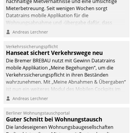
nachhaltige Mietverhältnisse und eine umsichtige
Mieterbetreuung. Seit wenigen Wochen sorgt
Datatrains mobile Applikation für die
Wohnungsabnahme und -übergabe dafür, dass
Mieter wohlgeordnet kommen und, so es sein muss,
Andreas Lerchner
gehen können.
Verkehrssicherungspflicht
Hanseat sichert Verkehrswege neu
Die Bremer BREBAU nutzt mit Gewinn Datatrains
mobile Applikation „Meine Begehungen“, um die
Verkehrssicherungspflicht in ihren Beständen
wahrzunehmen. Mit „Meine Abnahmen & Übergaben“
ist nun ein weiteres Modul des Mobilen Cockpits im
Einsatz.
Andreas Lerchner
Berliner Wohnungstauschportal
Guter Schnitt bei Wohnungstausch
Die landeseigenen Wohnungsbaugesellschaften