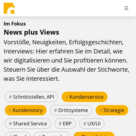
Im Fokus
News plus Views
Vorstöße, Neuigkeiten, Erfolgsgeschichten,
Interviews: Hier erfahren Sie im Detail, wie
wir digitalisieren und Sie profitieren können.
Steuern Sie über die Auswahl der Stichworte,
was Sie interessiert.
#
Schnittstellen, API
×
Kundenservice
×
Kundenstory
#
Drittsysteme
×
Strategie
#
Shared Service
#
ERP
#
UX/UI