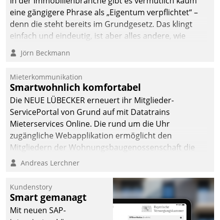
In der Immobilienbranche gibt es vermutlich kaum
Dialogführung ermöglicht
eine gängigere Phrase als „Eigentum verpflichtet“ –
dem externen
denn die steht bereits im Grundgesetz. Das klingt
Serviceteam, Anrufe von
einfach und eindeutig, ist aber alles andere, wie
Mietenden zügiger und
Branchenbeschäftigte wissen. Denn mit der
Jörn Beckmann
effizienter zu bearbeiten.
Verantwortung folgen Verpflichtungen.
Mieterkommunikation
Smartwohnlich komfortabel
Die NEUE LÜBECKER erneuert ihr Mitglieder-
ServicePortal von Grund auf mit Datatrains
Mieterservices Online. Die rund um die Uhr
zugängliche Webapplikation ermöglicht den
Mitgliedern der Wohnungs­bau­genossenschaft die
Kontaktaufnahme per Smartphone, Tablet oder PC.
Andreas Lerchner
Kundenstory
Smart gemanagt
Mit neuen SAP-