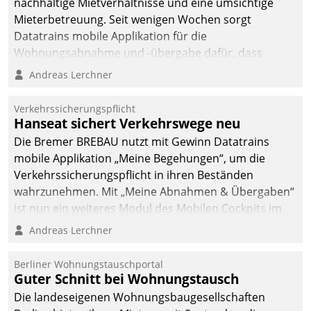
nachhaltige Mietverhältnisse und eine umsichtige
Mieterbetreuung. Seit wenigen Wochen sorgt
Datatrains mobile Applikation für die
Wohnungsabnahme und -übergabe dafür, dass
Mieter wohlgeordnet kommen und, so es sein muss,
Andreas Lerchner
gehen können.
Verkehrssicherungspflicht
Hanseat sichert Verkehrswege neu
Die Bremer BREBAU nutzt mit Gewinn Datatrains
mobile Applikation „Meine Begehungen“, um die
Verkehrssicherungspflicht in ihren Beständen
wahrzunehmen. Mit „Meine Abnahmen & Übergaben“
ist nun ein weiteres Modul des Mobilen Cockpits im
Einsatz.
Andreas Lerchner
Berliner Wohnungstauschportal
Guter Schnitt bei Wohnungstausch
Die landeseigenen Wohnungsbaugesellschaften