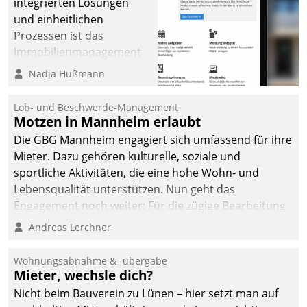
integrierten Lösungen
und einheitlichen
Prozessen ist das
Immobilienmanagement
der Bayerischen
Nadja Hußmann
Versorgungskammer im
Ressort Kapitalanlage für
Lob- und Beschwerde-Management
künftige Aufgaben und
Motzen in Mannheim erlaubt
Herausforderungen
Die GBG Mannheim engagiert sich umfassend für ihre
gerüstet.
Mieter. Dazu gehören kulturelle, soziale und
sportliche Aktivitäten, die eine hohe Wohn- und
Lebensqualität unterstützen. Nun geht das
Engagement noch weiter: Für die zügige Bearbeitung
von Beschwerden – oder Lob – richtet das
Andreas Lerchner
Unternehmen mit Datatrains Applikation fürs Lob-
und Beschwerde-Management einen eigenen Kanal
Wohnungsabnahme & -übergabe
ein.
Mieter, wechsle dich?
Nicht beim Bauverein zu Lünen – hier setzt man auf