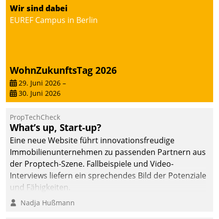
Wir sind dabei
deutscher
EUREF Campus in Berlin
Wohnungsunternehmen
– und beschleunigt damit
den Weg vom
Mieteranliegen zum
Dienstleisterauftrag.
WohnZukunftsTag 2026
29. Juni 2026
–
30. Juni 2026
PropTechCheck
What’s up, Start-up?
Eine neue Website führt innovationsfreudige
Immobilienunternehmen zu passenden Partnern aus
der Proptech-Szene. Fallbeispiele und Video-
Interviews liefern ein sprechendes Bild der Potenziale
und Fähigkeiten.
Nadja Hußmann