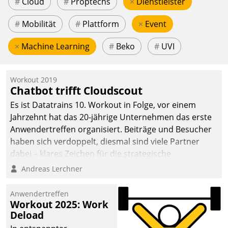
#
Cloud
#
Proptechs
×
Dienstleister
#
Mobilität
#
Plattform
×
Event
×
Machine Learning
#
Beko
#
UVI
Workout 2019
Chatbot trifft Cloudscout
Es ist Datatrains 10. Workout in Folge, vor einem
Jahrzehnt hat das 20-jährige Unternehmen das erste
Anwendertreffen organisiert. Beiträge und Besucher
haben sich verdoppelt, diesmal sind viele Partner
dabei – klares Zeichen für die strategische
Fokussierung auf den Kunden.
Andreas Lerchner
Anwendertreffen
Workout 2025: Work
Deload