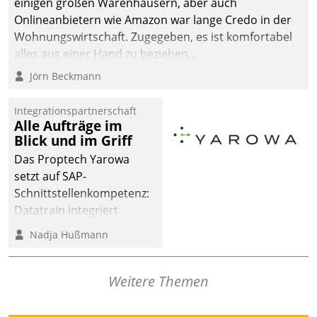
einigen großen Warenhäusern, aber auch
Onlineanbietern wie Amazon war lange Credo in der
Wohnungswirtschaft. Zugegeben, es ist komfortabel
alles aus einer Hand zu beziehen...
Jörn Beckmann
Integrationspartnerschaft
Alle Aufträge im
Blick und im Griff
Das Proptech Yarowa
setzt auf SAP-
Schnittstellenkompetenz:
Datatrain integriert
Yarowas Portal zur
Nadja Hußmann
Vergabe und Verwaltung
von Aufträgen der
operativen
Weitere Themen
Instandhaltung in die
SAP-Systemlandschaft