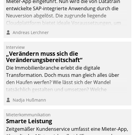
Mieter-App eingeführt. Nun wird die von Datatrain
entwickelte SAP-integrierte Anwendung durch die
Neuversion abgelöst. Die zugrunde liegende
Cloudplattform bietet ideale Voraussetzungen, um
die Funktionalität der App zu erweitern und weitere
Andreas Lerchner
innovative Apps, auch von Drittanbietern, in SAP zu
integrieren.
Interview
„Verändern muss sich die
Veränderungsbereitschaft“
Die Immobilienbranche erlebt die digitale
Transformation. Doch muss man gleich alles über
den Haufen werfen? Wie lässt sich der Wandel
tatsächlich gestalten und umsetzen? Welche
Argumente zählen wirklich?
Nadja Hußmann
Mieterkommunikation
Smarte Leistung
Zeitgemäßer Kundenservice umfasst eine Mieter-App,