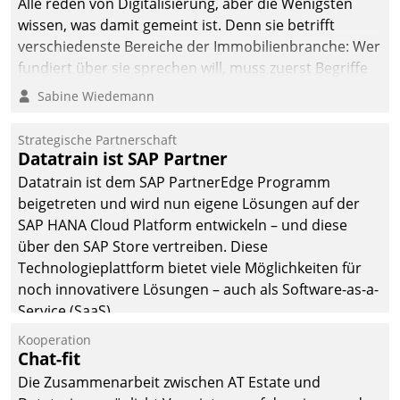
Alle reden von Digitalisierung, aber die Wenigsten
wissen, was damit gemeint ist. Denn sie betrifft
verschiedenste Bereiche der Immobilienbranche: Wer
fundiert über sie sprechen will, muss zuerst Begriffe
klären. Ein Aspekt ist die betriebliche Optimierung:
Sabine Wiedemann
Moderne Softwarelösungen ermöglichen große
Einsparungen durch optimierte und automatisierte
Strategische Partnerschaft
Prozesse. Doch man darf nicht zu viel erwarten: Allein
Datatrain ist SAP Partner
mit der Einführung einer neuen Software ist es nicht
Datatrain ist dem SAP PartnerEdge Programm
getan. Die Digitalisierung erfordert von Unternehmen
beigetreten und wird nun eigene Lösungen auf der
die Bereitschaft, sich zu überprüfen, zu hinterfragen
SAP HANA Cloud Platform entwickeln – und diese
und zu verändern.
über den SAP Store vertreiben. Diese
Technologieplattform bietet viele Möglichkeiten für
noch innovativere Lösungen – auch als Software-as-a-
Service (SaaS).
Kooperation
Chat-fit
Die Zusammenarbeit zwischen AT Estate und