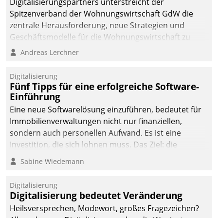
Digitalisierungspartners unterstreicht der
Spitzenverband der Wohnungswirtschaft GdW die
zentrale Herausforderung, neue Strategien und
Geschäftsmodelle für die Wohnungswirtschaft zu
entwickeln.
Andreas Lerchner
Digitalisierung
Fünf Tipps für eine erfolgreiche Software-
Einführung
Eine neue Softwarelösung einzuführen, bedeutet für
Immobilienverwaltungen nicht nur finanziellen,
sondern auch personellen Aufwand. Es ist eine
Investition, die sich lohnen muss. Das Ziel: die
nachhaltige Optimierung der Geschäftsabläufe. Damit
Sabine Wiedemann
dieses Ziel erreicht wird, sollten einige Grundregeln
befolgt werden.
Digitalisierung
Digitalisierung bedeutet Veränderung
Heilsversprechen, Modewort, großes Fragezeichen?