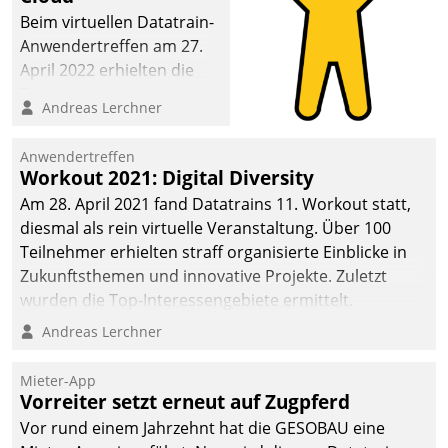
Beim virtuellen Datatrain-
Anwendertreffen am 27.
April 2022 erhielten die
Teilnehmerinnen und
Andreas Lerchner
Teilnehmer kurzweilige
Einblicke in innovative
Anwendertreffen
Cloud-Strategien und -
Workout 2021: Digital Diversity
Lösungen mit hohem
Am 28. April 2021 fand Datatrains 11. Workout statt,
Zukunftspotenzial.
diesmal als rein virtuelle Veranstaltung. Über 100
Teilnehmer erhielten straff organisierte Einblicke in
Zukunftsthemen und innovative Projekte. Zuletzt
wurden die Top-Interessengebiete ermittelt.
Andreas Lerchner
Mieter-App
Vorreiter setzt erneut auf Zugpferd
Vor rund einem Jahrzehnt hat die GESOBAU eine