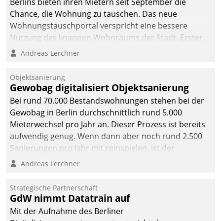
Berlins bieten ihren Mietern seit September die
Chance, die Wohnung zu tauschen. Das neue
Wohnungstauschportal verspricht eine bessere
Nutzung des knappen Wohnraums der Stadt. Erster
Anwendungsfall für Datatrains Lösung API-Hub mit
Andreas Lerchner
Schnittstellen zu den ERP-Systemen der
Unternehmen.
Objektsanierung
Gewobag digitalisiert Objektsanierung
Bei rund 70.000 Bestandswohnungen stehen bei der
Gewobag in Berlin durchschnittlich rund 5.000
Mieterwechsel pro Jahr an. Dieser Prozess ist bereits
aufwendig genug. Wenn dann aber noch rund 2.500
Sanierungen pro Jahr mit reinspielen, ist der
Betreuungs- und Organisationsaufwand immens. Im
Andreas Lerchner
Rahmen ihrer Digitalisierungsstrategie hat das
kommunale Wohnungsbauunternehmen daher
Strategische Partnerschaft
gemeinsam mit der Berliner Datatrain GmbH den
GdW nimmt Datatrain auf
Teilprozess der Objektsanierung digitalisiert.
Mit der Aufnahme des Berliner