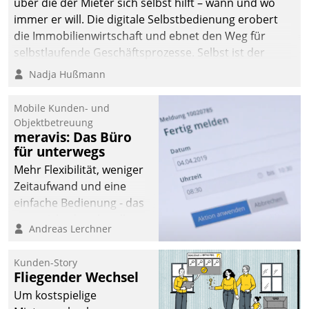
über die der Mieter sich selbst hilft – wann und wo
immer er will. Die digitale Selbstbedienung erobert
die Immobilienwirtschaft und ebnet den Weg für
selbstlaufende Geschäftsprozesse. Selbst ist der
Kunde und smart der Serviceanbieter.
Nadja Hußmann
Mobile Kunden- und
Objektbetreuung
meravis: Das Büro
für unterwegs
Mehr Flexibilität, weniger
Zeitaufwand und eine
einfache Bedienung - das
verspricht das aktuelle
Andreas Lerchner
Cockpit für mobile
Mitarbeiter von
Kunden-Story
Datatrain. Die meravis
Fliegender Wechsel
Wohnungsbau- und
Um kostspielige
Immobilien GmbH hat