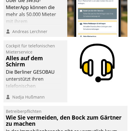
Über die SWSG-
MieterApp können die
mehr als 50.000 Mieter
mit ihrem
Wohnungsunternehmen
Andreas Lerchner
kommunizieren, auf dem
Laufenden bleiben, Daten
Cockpit für telefonischen
einsehen und ändern
Mieterservice
oder
Alles auf dem
Schirm
Schadensmeldungen
abgeben – rund um die
Die Berliner GESOBAU
Uhr.
unterstützt ihren
telefonischen
Mieterservice mit einem
Nadja Hußmann
digitalen Cockpit, das
situationsbezogen
Betreiberpflichten
passende Fragen und
Wie Sie vermeiden, den Bock zum Gärtner
Schlagworte auswirft.
zu machen
Eine intuitive