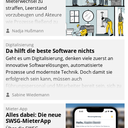
Mieterwechsel zu
sich dabei für den Betrieb
straffen, Leerstand
der Lösung über die SAP
vorzubeugen und Akteure
Cloud Platform
wie Prozesse fließend zu
entschieden - als erstes
vernetzen, nutzt die
Nadja Hußmann
Unternehmen am
Berliner Gewobag seit
Wohnungsmarkt.
Jahresbeginn eine
Digitalisierung
Überblick, Einsicht und
Da hilft die beste Software nichts
Eingriff bietende Lösung.
Geht es um Digitalisierung, denken viele zuerst an
Zur Entwicklung setzte
innovative Softwarelösungen, automatisierte
man auf
Prozesse und modernste Technik. Doch damit sie
Cloudtechnologie,
erfolgreich sein kann, müssen auch
bewährte und Startup-
Führungspersonal und Mitarbeiter bereit sein, sich zu
Partner sowie erstmals
verändern und anzupassen, sonst werden sie an ihr
Sabine Wiedemann
agile Projektmethoden.
scheitern.
Mieter-App
Alles dabei: Die neue
SWSG-MieterApp