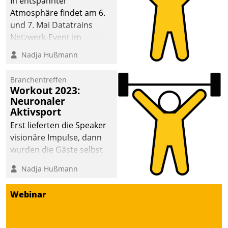
In entspannter
Atmosphäre findet am 6.
und 7. Mai Datatrains
Netzwerk-Event im
Kunden- und Partnerkreis
Nadja Hußmann
statt. Zentrale Frage: Wie
lassen sich
Branchentreffen
Mammutprojekte
Workout 2023:
meistern und Workloads
Neuronaler
Aktivsport
wuppen – bei zunehmend
anspruchsvollen
Erst lieferten die Speaker
Aufgaben und
visionäre Impulse, dann
abnehmendem
wurden die Gäste selbst
Nachwuchs?
aktiv und sammelten
Nadja Hußmann
methodisch
Vernetzungsideen fürs
Webinar
Quartier. Dazwischen
zeigte Datatrain, was es
Neues zu bieten hat.