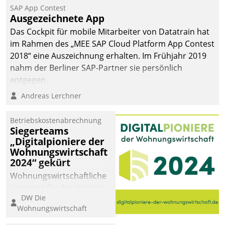
SAP App Contest
Ausgezeichnete App
Das Cockpit für mobile Mitarbeiter von Datatrain hat
im Rahmen des „MEE SAP Cloud Platform App Contest
2018“ eine Auszeichnung erhalten. Im Frühjahr 2019
nahm der Berliner SAP-Partner sie persönlich
entgegen.
Andreas Lerchner
Betriebskostenabrechnung
Siegerteams
„Digitalpioniere der
Wohnungswirtschaft
2024“ gekürt
Wohnungswirtschaftliche
Vorreiter für den Weg in
DW Die
eine digitale Zukunft zu
Wohnungswirtschaft
finden, ist das Ziel des
Awards „Digitalpioniere