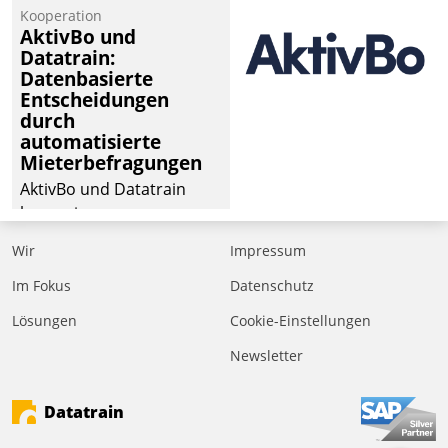
Kooperation
der
AktivBo und
Wohnungswirtschaft“.
Datatrain:
Bewerben können sich
Datenbasierte
dafür ein Team
Entscheidungen
durch
bestehend aus
automatisierte
Wohnungsunternehmen
Mieterbefragungen
und PropTech.
AktivBo und Datatrain
kooperieren –
Immobilienunternehmen
Wir
Impressum
profitieren: Die nahtlose
Integration der Lösungen
Im Fokus
Datenschutz
von AktivBo und
Lösungen
Cookie-Einstellungen
Datatrain ermöglicht
Newsletter
automatisiert ausgelöste,
zielgerichtete
Mieterbefragungen – eine
Datatrain
starke Grundlage für