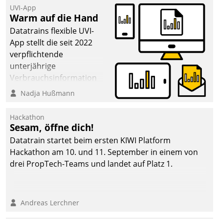
UVI-App
Warm auf die Hand
Datatrains flexible UVI-
App stellt die seit 2022
verpflichtende
unterjährige
Verbrauchsinformation
schnell, zuverlässig und
Nadja Hußmann
leicht bekömmlich bereit:
Die monatlichen
Hackathon
Mitteilungen zum
Sesam, öffne dich!
Heizungs- und
Datatrain startet beim ersten KIWI Platform
Wasserverbrauch gehen
Hackathon am 10. und 11. September in einem von
automatisiert, vollständig
drei PropTech-Teams und landet auf Platz 1.
und auf Wunsch über
mehrere zuvor
festgelegte
Andreas Lerchner
Kommunikationswege bei
den Empfängern ein.