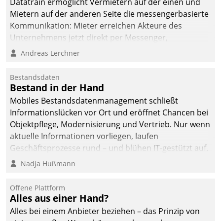
Datatrain ermöglicht Vermietern auf der einen und
Mietern auf der anderen Seite die messengerbasierte
Kommunikation: Mieter erreichen Akteure des
Unternehmens jetzt direkt per Messenger,
Mitarbeiter oder Dienstleister empfangen oder
Andreas Lerchner
versenden die Nachrichten via Cockpit.
Bestandsdaten
Bestand in der Hand
Mobiles Bestandsdatenmanagement schließt
Informationslücken vor Ort und eröffnet Chancen bei
Objektpflege, Modernisierung und Vertrieb. Nur wenn
aktuelle Informationen vorliegen, laufen
Geschäftsprozesse rund – und blühen IT-gestützt auf.
Nadja Hußmann
Offene Plattform
Alles aus einer Hand?
Alles bei einem Anbieter beziehen – das Prinzip von