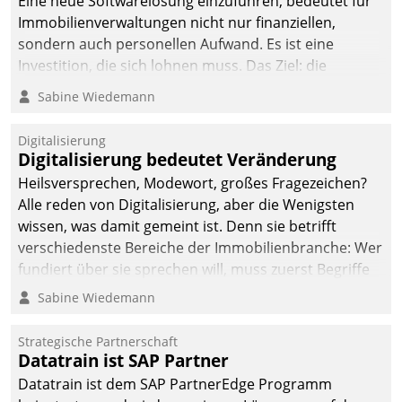
Eine neue Softwarelösung einzuführen, bedeutet für
Immobilienverwaltungen nicht nur finanziellen,
sondern auch personellen Aufwand. Es ist eine
Investition, die sich lohnen muss. Das Ziel: die
nachhaltige Optimierung der Geschäftsabläufe. Damit
Sabine Wiedemann
dieses Ziel erreicht wird, sollten einige Grundregeln
befolgt werden.
Digitalisierung
Digitalisierung bedeutet Veränderung
Heilsversprechen, Modewort, großes Fragezeichen?
Alle reden von Digitalisierung, aber die Wenigsten
wissen, was damit gemeint ist. Denn sie betrifft
verschiedenste Bereiche der Immobilienbranche: Wer
fundiert über sie sprechen will, muss zuerst Begriffe
klären. Ein Aspekt ist die betriebliche Optimierung:
Sabine Wiedemann
Moderne Softwarelösungen ermöglichen große
Einsparungen durch optimierte und automatisierte
Strategische Partnerschaft
Prozesse. Doch man darf nicht zu viel erwarten: Allein
Datatrain ist SAP Partner
mit der Einführung einer neuen Software ist es nicht
Datatrain ist dem SAP PartnerEdge Programm
getan. Die Digitalisierung erfordert von Unternehmen