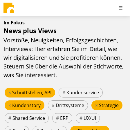
Im Fokus
News plus Views
Vorstöße, Neuigkeiten, Erfolgsgeschichten,
Interviews: Hier erfahren Sie im Detail, wie
wir digitalisieren und Sie profitieren können.
Steuern Sie über die Auswahl der Stichworte,
was Sie interessiert.
×
Schnittstellen, API
#
Kundenservice
×
Kundenstory
#
Drittsysteme
×
Strategie
#
Shared Service
#
ERP
#
UX/UI