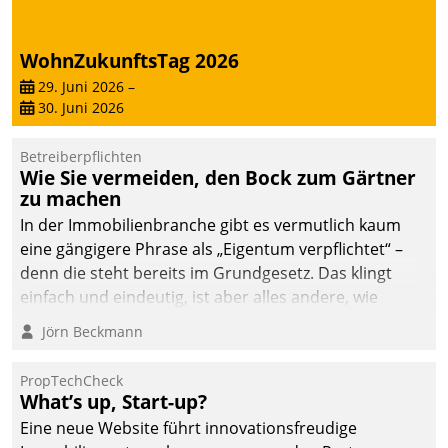
deutscher
Wohnungsunternehmen
WohnZukunftsTag 2026
– und beschleunigt damit
29. Juni 2026
–
den Weg vom
30. Juni 2026
Mieteranliegen zum
Dienstleisterauftrag.
Betreiberpflichten
Wie Sie vermeiden, den Bock zum Gärtner
zu machen
In der Immobilienbranche gibt es vermutlich kaum
eine gängigere Phrase als „Eigentum verpflichtet“ –
denn die steht bereits im Grundgesetz. Das klingt
einfach und eindeutig, ist aber alles andere, wie
Branchenbeschäftigte wissen. Denn mit der
Jörn Beckmann
Verantwortung folgen Verpflichtungen.
PropTechCheck
What’s up, Start-up?
Eine neue Website führt innovationsfreudige