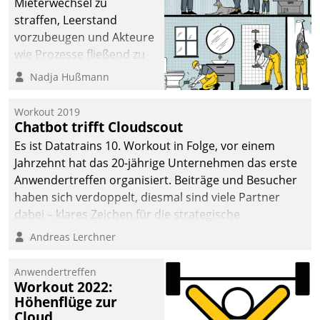
Mieterwechsel zu
straffen, Leerstand
vorzubeugen und Akteure
wie Prozesse fließend zu
vernetzen, nutzt die
Nadja Hußmann
Berliner Gewobag seit
Jahresbeginn eine
Workout 2019
Überblick, Einsicht und
Chatbot trifft Cloudscout
Eingriff bietende Lösung.
Es ist Datatrains 10. Workout in Folge, vor einem
Zur Entwicklung setzte
Jahrzehnt hat das 20-jährige Unternehmen das erste
man auf
Anwendertreffen organisiert. Beiträge und Besucher
Cloudtechnologie,
haben sich verdoppelt, diesmal sind viele Partner
bewährte und Startup-
dabei – klares Zeichen für die strategische
Partner sowie erstmals
Fokussierung auf den Kunden.
Andreas Lerchner
agile Projektmethoden.
Anwendertreffen
Workout 2022:
Höhenflüge zur
Cloud