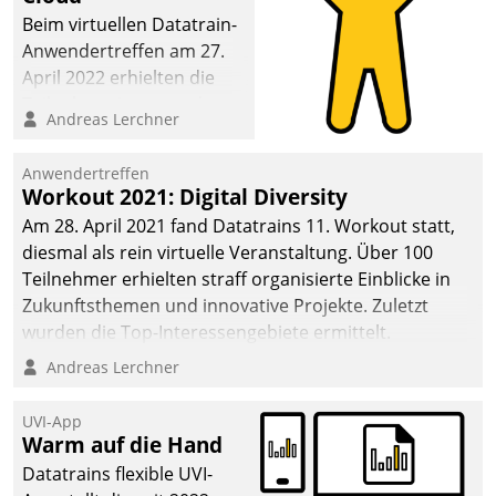
Beim virtuellen Datatrain-
Anwendertreffen am 27.
April 2022 erhielten die
Teilnehmerinnen und
Andreas Lerchner
Teilnehmer kurzweilige
Einblicke in innovative
Anwendertreffen
Cloud-Strategien und -
Workout 2021: Digital Diversity
Lösungen mit hohem
Am 28. April 2021 fand Datatrains 11. Workout statt,
Zukunftspotenzial.
diesmal als rein virtuelle Veranstaltung. Über 100
Teilnehmer erhielten straff organisierte Einblicke in
Zukunftsthemen und innovative Projekte. Zuletzt
wurden die Top-Interessengebiete ermittelt.
Andreas Lerchner
UVI-App
Warm auf die Hand
Datatrains flexible UVI-