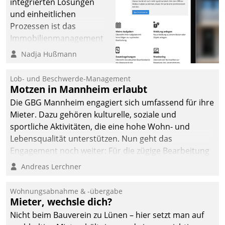
integrierten Lösungen
und einheitlichen
Prozessen ist das
Immobilienmanagement
der Bayerischen
Nadja Hußmann
Versorgungskammer im
Ressort Kapitalanlage für
Lob- und Beschwerde-Management
künftige Aufgaben und
Motzen in Mannheim erlaubt
Herausforderungen
Die GBG Mannheim engagiert sich umfassend für ihre
gerüstet.
Mieter. Dazu gehören kulturelle, soziale und
sportliche Aktivitäten, die eine hohe Wohn- und
Lebensqualität unterstützen. Nun geht das
Engagement noch weiter: Für die zügige Bearbeitung
von Beschwerden – oder Lob – richtet das
Andreas Lerchner
Unternehmen mit Datatrains Applikation fürs Lob-
und Beschwerde-Management einen eigenen Kanal
Wohnungsabnahme & -übergabe
ein.
Mieter, wechsle dich?
Nicht beim Bauverein zu Lünen – hier setzt man auf