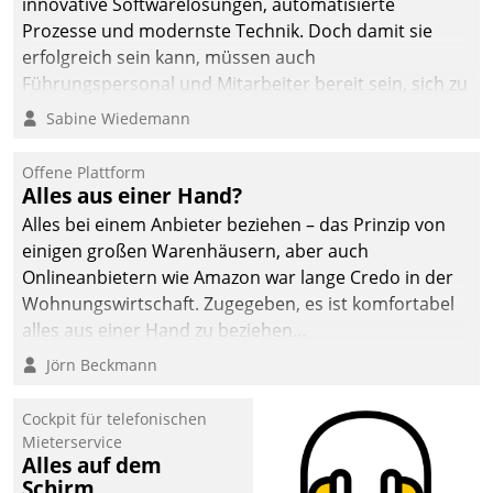
innovative Softwarelösungen, automatisierte
sich dabei für den Betrieb
Prozesse und modernste Technik. Doch damit sie
der Lösung über die SAP
erfolgreich sein kann, müssen auch
Cloud Platform
Führungspersonal und Mitarbeiter bereit sein, sich zu
entschieden - als erstes
verändern und anzupassen, sonst werden sie an ihr
Sabine Wiedemann
Unternehmen am
scheitern.
Wohnungsmarkt.
Offene Plattform
Alles aus einer Hand?
Alles bei einem Anbieter beziehen – das Prinzip von
einigen großen Warenhäusern, aber auch
Onlineanbietern wie Amazon war lange Credo in der
Wohnungswirtschaft. Zugegeben, es ist komfortabel
alles aus einer Hand zu beziehen...
Jörn Beckmann
Cockpit für telefonischen
Mieterservice
Alles auf dem
Schirm