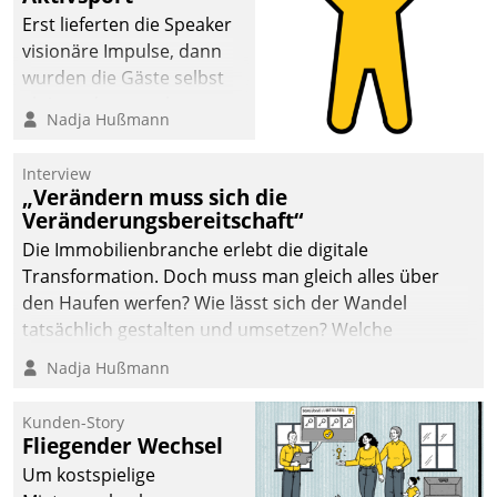
anspruchsvollen
Erst lieferten die Speaker
Aufgaben und
visionäre Impulse, dann
abnehmendem
wurden die Gäste selbst
Nachwuchs?
aktiv und sammelten
Nadja Hußmann
methodisch
Vernetzungsideen fürs
Interview
Quartier. Dazwischen
„Verändern muss sich die
zeigte Datatrain, was es
Veränderungsbereitschaft“
Neues zu bieten hat.
Die Immobilienbranche erlebt die digitale
Transformation. Doch muss man gleich alles über
den Haufen werfen? Wie lässt sich der Wandel
tatsächlich gestalten und umsetzen? Welche
Argumente zählen wirklich?
Nadja Hußmann
Kunden-Story
Fliegender Wechsel
Um kostspielige