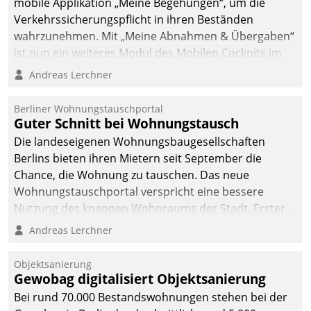
mobile Applikation „Meine Begehungen“, um die
Verkehrssicherungspflicht in ihren Beständen
wahrzunehmen. Mit „Meine Abnahmen & Übergaben“
ist nun ein weiteres Modul des Mobilen Cockpits im
Einsatz.
Andreas Lerchner
Berliner Wohnungstauschportal
Guter Schnitt bei Wohnungstausch
Die landeseigenen Wohnungsbaugesellschaften
Berlins bieten ihren Mietern seit September die
Chance, die Wohnung zu tauschen. Das neue
Wohnungstauschportal verspricht eine bessere
Nutzung des knappen Wohnraums der Stadt. Erster
Anwendungsfall für Datatrains Lösung API-Hub mit
Andreas Lerchner
Schnittstellen zu den ERP-Systemen der
Unternehmen.
Objektsanierung
Gewobag digitalisiert Objektsanierung
Bei rund 70.000 Bestandswohnungen stehen bei der