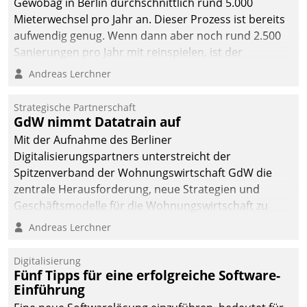
Gewobag in Berlin durchschnittlich rund 5.000
Mieterwechsel pro Jahr an. Dieser Prozess ist bereits
aufwendig genug. Wenn dann aber noch rund 2.500
Sanierungen pro Jahr mit reinspielen, ist der
Betreuungs- und Organisationsaufwand immens. Im
Andreas Lerchner
Rahmen ihrer Digitalisierungsstrategie hat das
kommunale Wohnungsbauunternehmen daher
Strategische Partnerschaft
gemeinsam mit der Berliner Datatrain GmbH den
GdW nimmt Datatrain auf
Teilprozess der Objektsanierung digitalisiert.
Mit der Aufnahme des Berliner
Digitalisierungspartners unterstreicht der
Spitzenverband der Wohnungswirtschaft GdW die
zentrale Herausforderung, neue Strategien und
Geschäftsmodelle für die Wohnungswirtschaft zu
entwickeln.
Andreas Lerchner
Digitalisierung
Fünf Tipps für eine erfolgreiche Software-
Einführung