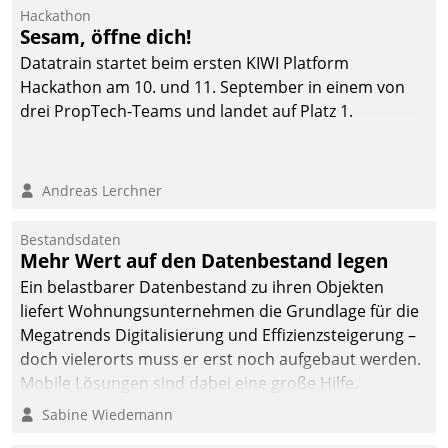
von AktivBo und
Hackathon
Datatrain ermöglicht
Sesam, öffne dich!
automatisiert ausgelöste,
Datatrain startet beim ersten KIWI Platform
zielgerichtete
Hackathon am 10. und 11. September in einem von
Mieterbefragungen – eine
drei PropTech-Teams und landet auf Platz 1.
starke Grundlage für
intelligente,
datengestützte
Andreas Lerchner
Entscheidungen.
Bestandsdaten
Mehr Wert auf den Datenbestand legen
Ein belastbarer Datenbestand zu ihren Objekten
liefert Wohnungsunternehmen die Grundlage für die
Megatrends Digitalisierung und Effizienzsteigerung –
doch vielerorts muss er erst noch aufgebaut werden.
Mobile Lösungen sind dabei eine große Hilfe.
Sabine Wiedemann