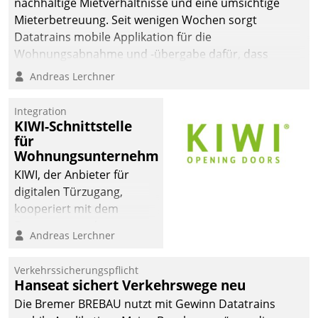
nachhaltige Mietverhältnisse und eine umsichtige
Mieterbetreuung. Seit wenigen Wochen sorgt
Datatrains mobile Applikation für die
Wohnungsabnahme und -übergabe dafür, dass
Mieter wohlgeordnet kommen und, so es sein muss,
Andreas Lerchner
gehen können.
Integration
KIWI-Schnittstelle
für
Wohnungsunternehmen
KIWI, der Anbieter für
digitalen Türzugang,
kooperiert mit dem
Beratungs- und
Andreas Lerchner
Softwareentwicklungshaus
Datatrain.
Verkehrssicherungspflicht
Hanseat sichert Verkehrswege neu
Die Bremer BREBAU nutzt mit Gewinn Datatrains