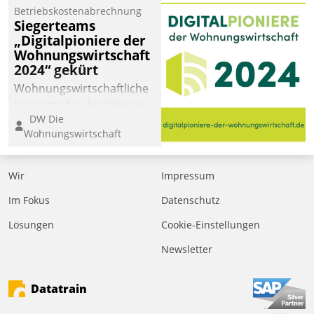
Betriebskostenabrechnung
Siegerteams
„Digitalpioniere der
Wohnungswirtschaft
2024“ gekürt
Wohnungswirtschaftliche
Vorreiter für den Weg in
DW Die
eine digitale Zukunft zu
Wohnungswirtschaft
finden, ist das Ziel des
Awards „Digitalpioniere
der
Wir
Impressum
Wohnungswirtschaft“.
Im Fokus
Datenschutz
Bewerben können sich
dafür ein Team
Lösungen
Cookie-Einstellungen
bestehend aus
Newsletter
Wohnungsunternehmen
und PropTech.
Datatrain