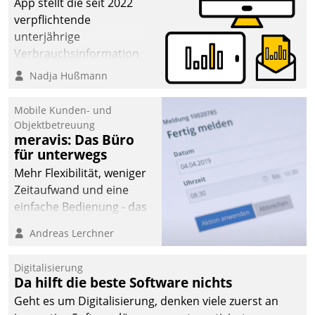
App stellt die seit 2022
verpflichtende
unterjährige
Verbrauchsinformation
schnell, zuverlässig und
Nadja Hußmann
leicht bekömmlich bereit:
Die monatlichen
Mobile Kunden- und
Mitteilungen zum
Objektbetreuung
meravis: Das Büro
Heizungs- und
für unterwegs
Wasserverbrauch gehen
automatisiert, vollständig
Mehr Flexibilität, weniger
und auf Wunsch über
Zeitaufwand und eine
mehrere zuvor
einfache Bedienung - das
festgelegte
verspricht das aktuelle
Andreas Lerchner
Kommunikationswege bei
Cockpit für mobile
den Empfängern ein.
Mitarbeiter von
Digitalisierung
Datatrain. Die meravis
Da hilft die beste Software nichts
Wohnungsbau- und
Geht es um Digitalisierung, denken viele zuerst an
Immobilien GmbH hat