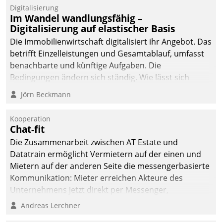
Digitalisierung
Im Wandel wandlungsfähig –
Digitalisierung auf elastischer Basis
Die Immobilienwirtschaft digitalisiert ihr Angebot. Das
betrifft Einzelleistungen und Gesamtablauf, umfasst
benachbarte und künftige Aufgaben. Die
Bedingungen ändern sich ständig. Wie lässt sich
technisch die Kontrolle wahren und zugleich Freiraum
Jörn Beckmann
fürs Wachsen öffnen?
Kooperation
Chat-fit
Die Zusammenarbeit zwischen AT Estate und
Datatrain ermöglicht Vermietern auf der einen und
Mietern auf der anderen Seite die messengerbasierte
Kommunikation: Mieter erreichen Akteure des
Unternehmens jetzt direkt per Messenger,
Mitarbeiter oder Dienstleister empfangen oder
Andreas Lerchner
versenden die Nachrichten via Cockpit.