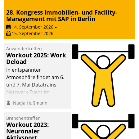
28. Kongress Immobilien- und Facility-
Management mit SAP in Berlin
14. September 2026
–
15. September 2026
Anwendertreffen
Workout 2025: Work
Deload
In entspannter
Atmosphäre findet am 6.
und 7. Mai Datatrains
Netzwerk-Event im
Kunden- und Partnerkreis
Nadja Hußmann
statt. Zentrale Frage: Wie
lassen sich
Branchentreffen
Mammutprojekte
Workout 2023:
meistern und Workloads
Neuronaler
Aktivsport
wuppen – bei zunehmend