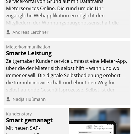
ServicePortal von Grund auf mit Datatrains
Mieterservices Online. Die rund um die Uhr
zugängliche Webapplikation ermöglicht den
Mitgliedern der Wohnungs­bau­genossenschaft die
Kontaktaufnahme per Smartphone, Tablet oder PC.
Andreas Lerchner
Mieterkommunikation
Smarte Leistung
Zeitgemäßer Kundenservice umfasst eine Mieter-App,
über die der Mieter sich selbst hilft – wann und wo
immer er will. Die digitale Selbstbedienung erobert
die Immobilienwirtschaft und ebnet den Weg für
selbstlaufende Geschäftsprozesse. Selbst ist der
Kunde und smart der Serviceanbieter.
Nadja Hußmann
Kundenstory
Smart gemanagt
Mit neuen SAP-