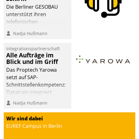
Die Berliner GESOBAU
unterstützt ihren
telefonischen
Mieterservice mit einem
Nadja Hußmann
digitalen Cockpit, das
situationsbezogen
Integrationspartnerschaft
passende Fragen und
Alle Aufträge im
Schlagworte auswirft.
Blick und im Griff
Eine intuitive
Das Proptech Yarowa
Dialogführung ermöglicht
setzt auf SAP-
dem externen
Schnittstellenkompetenz:
Serviceteam, Anrufe von
Datatrain integriert
Mietenden zügiger und
Yarowas Portal zur
Nadja Hußmann
effizienter zu bearbeiten.
Vergabe und Verwaltung
von Aufträgen der
Wir sind dabei
operativen
EUREF Campus in Berlin
Instandhaltung in die
SAP-Systemlandschaft