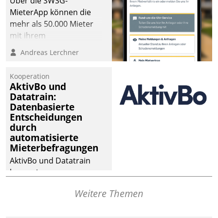
Über die SWSG-
MieterApp können die
mehr als 50.000 Mieter
mit ihrem
Wohnungsunternehmen
Andreas Lerchner
kommunizieren, auf dem
Laufenden bleiben, Daten
Kooperation
einsehen und ändern
AktivBo und
oder
Datatrain:
Datenbasierte
Schadensmeldungen
Entscheidungen
abgeben – rund um die
durch
Uhr.
automatisierte
Mieterbefragungen
AktivBo und Datatrain
kooperieren –
Immobilienunternehmen
Weitere Themen
profitieren: Die nahtlose
Integration der Lösungen