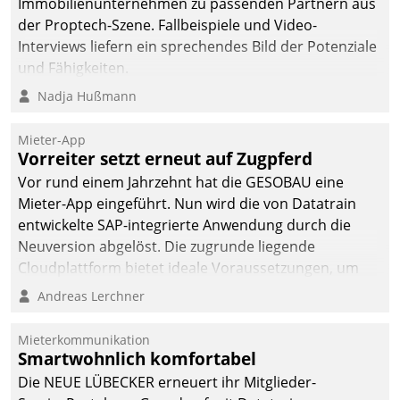
Immobilienunternehmen zu passenden Partnern aus
der Proptech-Szene. Fallbeispiele und Video-
Interviews liefern ein sprechendes Bild der Potenziale
und Fähigkeiten.
Nadja Hußmann
Mieter-App
Vorreiter setzt erneut auf Zugpferd
Vor rund einem Jahrzehnt hat die GESOBAU eine
Mieter-App eingeführt. Nun wird die von Datatrain
entwickelte SAP-integrierte Anwendung durch die
Neuversion abgelöst. Die zugrunde liegende
Cloudplattform bietet ideale Voraussetzungen, um
die Funktionalität der App zu erweitern und weitere
Andreas Lerchner
innovative Apps, auch von Drittanbietern, in SAP zu
integrieren.
Mieterkommunikation
Smartwohnlich komfortabel
Die NEUE LÜBECKER erneuert ihr Mitglieder-