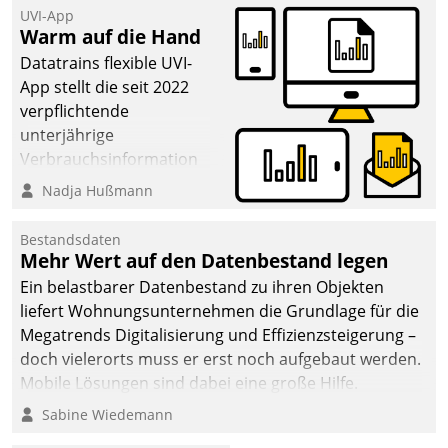
UVI-App
Warm auf die Hand
Datatrains flexible UVI-
App stellt die seit 2022
verpflichtende
unterjährige
Verbrauchsinformation
schnell, zuverlässig und
Nadja Hußmann
leicht bekömmlich bereit:
Die monatlichen
Bestandsdaten
Mitteilungen zum
Mehr Wert auf den Datenbestand legen
Heizungs- und
Ein belastbarer Datenbestand zu ihren Objekten
Wasserverbrauch gehen
liefert Wohnungsunternehmen die Grundlage für die
automatisiert, vollständig
Megatrends Digitalisierung und Effizienzsteigerung –
und auf Wunsch über
doch vielerorts muss er erst noch aufgebaut werden.
mehrere zuvor
Mobile Lösungen sind dabei eine große Hilfe.
festgelegte
Sabine Wiedemann
Kommunikationswege bei
den Empfängern ein.