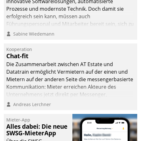
innovative Softwarelösungen, automatisierte
man auf
Prozesse und modernste Technik. Doch damit sie
Cloudtechnologie,
erfolgreich sein kann, müssen auch
bewährte und Startup-
Führungspersonal und Mitarbeiter bereit sein, sich zu
Partner sowie erstmals
verändern und anzupassen, sonst werden sie an ihr
Sabine Wiedemann
agile Projektmethoden.
scheitern.
Kooperation
Chat-fit
Die Zusammenarbeit zwischen AT Estate und
Datatrain ermöglicht Vermietern auf der einen und
Mietern auf der anderen Seite die messengerbasierte
Kommunikation: Mieter erreichen Akteure des
Unternehmens jetzt direkt per Messenger,
Mitarbeiter oder Dienstleister empfangen oder
Andreas Lerchner
versenden die Nachrichten via Cockpit.
Mieter-App
Alles dabei: Die neue
SWSG-MieterApp