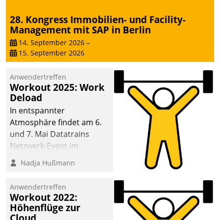
Dialogführung ermöglicht
28. Kongress Immobilien- und Facility-
dem externen
Management mit SAP in Berlin
Serviceteam, Anrufe von
Mietenden zügiger und
14. September 2026
–
15. September 2026
effizienter zu bearbeiten.
Anwendertreffen
Workout 2025: Work
Deload
In entspannter
Atmosphäre findet am 6.
und 7. Mai Datatrains
Netzwerk-Event im
Kunden- und Partnerkreis
Nadja Hußmann
statt. Zentrale Frage: Wie
lassen sich
Anwendertreffen
Mammutprojekte
Workout 2022:
meistern und Workloads
Höhenflüge zur
Cloud
wuppen – bei zunehmend