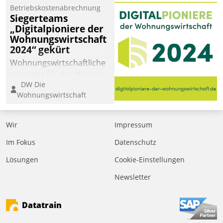
Betriebskostenabrechnung
Siegerteams
„Digitalpioniere der
Wohnungswirtschaft
2024“ gekürt
Wohnungswirtschaftliche
Vorreiter für den Weg in
DW Die
eine digitale Zukunft zu
Wohnungswirtschaft
finden, ist das Ziel des
Awards „Digitalpioniere
der
Wir
Impressum
Wohnungswirtschaft“.
Im Fokus
Datenschutz
Bewerben können sich
dafür ein Team
Lösungen
Cookie-Einstellungen
bestehend aus
Newsletter
Wohnungsunternehmen
und PropTech.
Datatrain