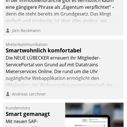
In der Immobilienbranche gibt es vermutlich kaum
eine gängigere Phrase als „Eigentum verpflichtet“ –
denn die steht bereits im Grundgesetz. Das klingt
einfach und eindeutig, ist aber alles andere, wie
Branchenbeschäftigte wissen. Denn mit der
Jörn Beckmann
Verantwortung folgen Verpflichtungen.
Mieterkommunikation
Smartwohnlich komfortabel
Die NEUE LÜBECKER erneuert ihr Mitglieder-
ServicePortal von Grund auf mit Datatrains
Mieterservices Online. Die rund um die Uhr
zugängliche Webapplikation ermöglicht den
Mitgliedern der Wohnungs­bau­genossenschaft die
Kontaktaufnahme per Smartphone, Tablet oder PC.
Andreas Lerchner
Kundenstory
Smart gemanagt
Mit neuen SAP-