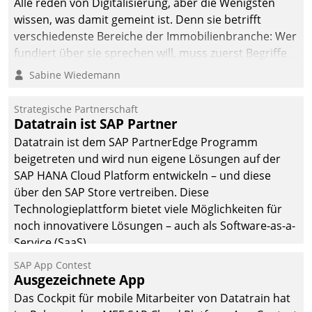
Alle reden von Digitalisierung, aber die Wenigsten
wissen, was damit gemeint ist. Denn sie betrifft
verschiedenste Bereiche der Immobilienbranche: Wer
fundiert über sie sprechen will, muss zuerst Begriffe
klären. Ein Aspekt ist die betriebliche Optimierung:
Sabine Wiedemann
Moderne Softwarelösungen ermöglichen große
Einsparungen durch optimierte und automatisierte
Strategische Partnerschaft
Prozesse. Doch man darf nicht zu viel erwarten: Allein
Datatrain ist SAP Partner
mit der Einführung einer neuen Software ist es nicht
Datatrain ist dem SAP PartnerEdge Programm
getan. Die Digitalisierung erfordert von Unternehmen
beigetreten und wird nun eigene Lösungen auf der
die Bereitschaft, sich zu überprüfen, zu hinterfragen
SAP HANA Cloud Platform entwickeln – und diese
und zu verändern.
über den SAP Store vertreiben. Diese
Technologieplattform bietet viele Möglichkeiten für
noch innovativere Lösungen – auch als Software-as-a-
Service (SaaS).
SAP App Contest
Ausgezeichnete App
Das Cockpit für mobile Mitarbeiter von Datatrain hat