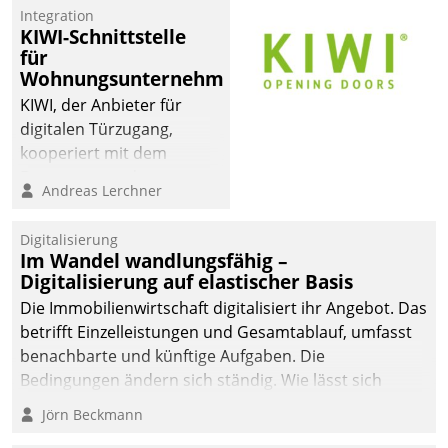
Integration
KIWI-Schnittstelle
für
Wohnungsunternehmen
KIWI, der Anbieter für
digitalen Türzugang,
kooperiert mit dem
Beratungs- und
Andreas Lerchner
Softwareentwicklungshaus
Datatrain.
Digitalisierung
Im Wandel wandlungsfähig –
Digitalisierung auf elastischer Basis
Die Immobilienwirtschaft digitalisiert ihr Angebot. Das
betrifft Einzelleistungen und Gesamtablauf, umfasst
benachbarte und künftige Aufgaben. Die
Bedingungen ändern sich ständig. Wie lässt sich
technisch die Kontrolle wahren und zugleich Freiraum
Jörn Beckmann
fürs Wachsen öffnen?