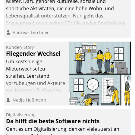
Mieter. Dazu gehören kulturelle, soziale und
sportliche Aktivitäten, die eine hohe Wohn- und
Lebensqualität unterstützen. Nun geht das
Engagement noch weiter: Für die zügige Bearbeitung
von Beschwerden – oder Lob – richtet das
Andreas Lerchner
Unternehmen mit Datatrains Applikation fürs Lob-
und Beschwerde-Management einen eigenen Kanal
Kunden-Story
ein.
Fliegender Wechsel
Um kostspielige
Mieterwechsel zu
straffen, Leerstand
vorzubeugen und Akteure
wie Prozesse fließend zu
vernetzen, nutzt die
Nadja Hußmann
Berliner Gewobag seit
Jahresbeginn eine
Digitalisierung
Überblick, Einsicht und
Da hilft die beste Software nichts
Eingriff bietende Lösung.
Geht es um Digitalisierung, denken viele zuerst an
Zur Entwicklung setzte