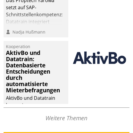
Das Proptech Yarowa
setzt auf SAP-
Schnittstellenkompetenz:
Datatrain integriert
Yarowas Portal zur
Nadja Hußmann
Vergabe und Verwaltung
von Aufträgen der
Kooperation
operativen
AktivBo und
Instandhaltung in die
Datatrain:
Datenbasierte
SAP-Systemlandschaft
Entscheidungen
deutscher
durch
Wohnungsunternehmen
automatisierte
– und beschleunigt damit
Mieterbefragungen
den Weg vom
AktivBo und Datatrain
Mieteranliegen zum
kooperieren –
Dienstleisterauftrag.
Immobilienunternehmen
Weitere Themen
profitieren: Die nahtlose
Integration der Lösungen