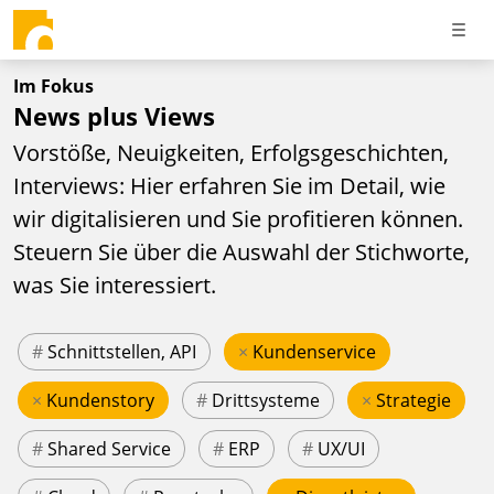
Im Fokus
News plus Views
Vorstöße, Neuigkeiten, Erfolgsgeschichten,
Interviews: Hier erfahren Sie im Detail, wie
wir digitalisieren und Sie profitieren können.
Steuern Sie über die Auswahl der Stichworte,
was Sie interessiert.
#
Schnittstellen, API
×
Kundenservice
×
Kundenstory
#
Drittsysteme
×
Strategie
#
Shared Service
#
ERP
#
UX/UI