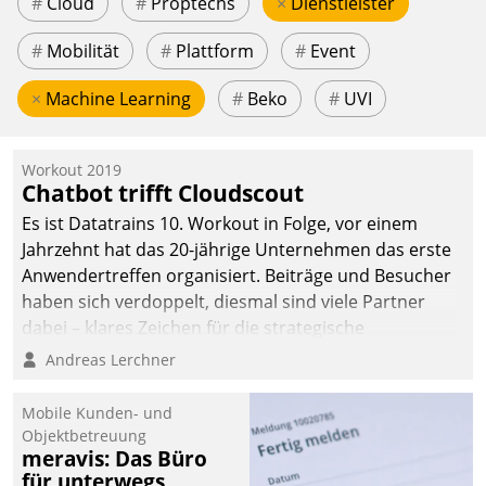
#
Cloud
#
Proptechs
×
Dienstleister
#
Mobilität
#
Plattform
#
Event
×
Machine Learning
#
Beko
#
UVI
Workout 2019
Chatbot trifft Cloudscout
Es ist Datatrains 10. Workout in Folge, vor einem
Jahrzehnt hat das 20-jährige Unternehmen das erste
Anwendertreffen organisiert. Beiträge und Besucher
haben sich verdoppelt, diesmal sind viele Partner
dabei – klares Zeichen für die strategische
Fokussierung auf den Kunden.
Andreas Lerchner
Mobile Kunden- und
Objektbetreuung
meravis: Das Büro
für unterwegs