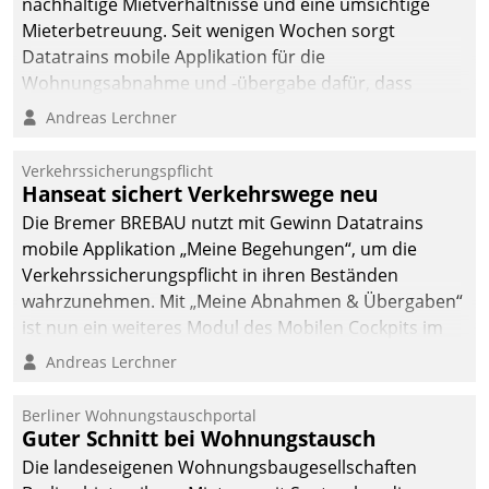
nachhaltige Mietverhältnisse und eine umsichtige
Mieterbetreuung. Seit wenigen Wochen sorgt
Datatrains mobile Applikation für die
Wohnungsabnahme und -übergabe dafür, dass
Mieter wohlgeordnet kommen und, so es sein muss,
Andreas Lerchner
gehen können.
Verkehrssicherungspflicht
Hanseat sichert Verkehrswege neu
Die Bremer BREBAU nutzt mit Gewinn Datatrains
mobile Applikation „Meine Begehungen“, um die
Verkehrssicherungspflicht in ihren Beständen
wahrzunehmen. Mit „Meine Abnahmen & Übergaben“
ist nun ein weiteres Modul des Mobilen Cockpits im
Einsatz.
Andreas Lerchner
Berliner Wohnungstauschportal
Guter Schnitt bei Wohnungstausch
Die landeseigenen Wohnungsbaugesellschaften