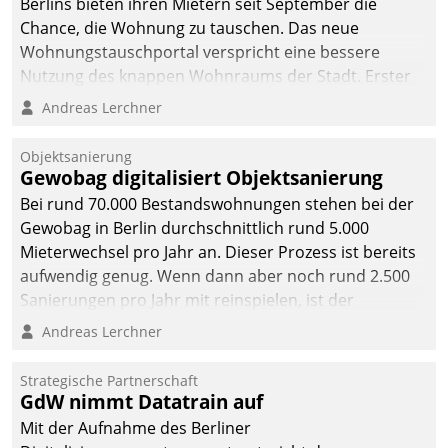
Berlins bieten ihren Mietern seit September die
Chance, die Wohnung zu tauschen. Das neue
Wohnungstauschportal verspricht eine bessere
Nutzung des knappen Wohnraums der Stadt. Erster
Anwendungsfall für Datatrains Lösung API-Hub mit
Andreas Lerchner
Schnittstellen zu den ERP-Systemen der
Unternehmen.
Objektsanierung
Gewobag digitalisiert Objektsanierung
Bei rund 70.000 Bestandswohnungen stehen bei der
Gewobag in Berlin durchschnittlich rund 5.000
Mieterwechsel pro Jahr an. Dieser Prozess ist bereits
aufwendig genug. Wenn dann aber noch rund 2.500
Sanierungen pro Jahr mit reinspielen, ist der
Betreuungs- und Organisationsaufwand immens. Im
Andreas Lerchner
Rahmen ihrer Digitalisierungsstrategie hat das
kommunale Wohnungsbauunternehmen daher
Strategische Partnerschaft
gemeinsam mit der Berliner Datatrain GmbH den
GdW nimmt Datatrain auf
Teilprozess der Objektsanierung digitalisiert.
Mit der Aufnahme des Berliner