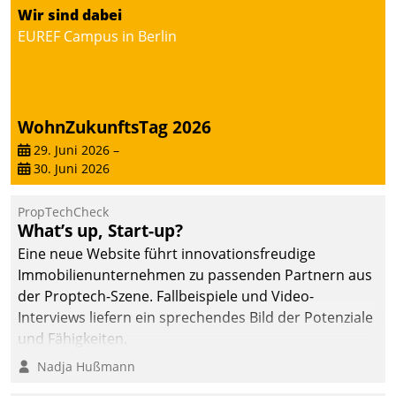
von AktivBo und
Wir sind dabei
Datatrain ermöglicht
EUREF Campus in Berlin
automatisiert ausgelöste,
zielgerichtete
Mieterbefragungen – eine
starke Grundlage für
WohnZukunftsTag 2026
intelligente,
datengestützte
29. Juni 2026
–
30. Juni 2026
Entscheidungen.
PropTechCheck
What’s up, Start-up?
Eine neue Website führt innovationsfreudige
Immobilienunternehmen zu passenden Partnern aus
der Proptech-Szene. Fallbeispiele und Video-
Interviews liefern ein sprechendes Bild der Potenziale
und Fähigkeiten.
Nadja Hußmann