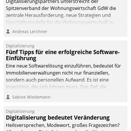
Digitalisierungspartners unterstreicht der
Spitzenverband der Wohnungswirtschaft GdW die
zentrale Herausforderung, neue Strategien und
Geschäftsmodelle für die Wohnungswirtschaft zu
entwickeln.
Andreas Lerchner
Digitalisierung
Fünf Tipps für eine erfolgreiche Software-
Einführung
Eine neue Softwarelösung einzuführen, bedeutet für
Immobilienverwaltungen nicht nur finanziellen,
sondern auch personellen Aufwand. Es ist eine
Investition, die sich lohnen muss. Das Ziel: die
nachhaltige Optimierung der Geschäftsabläufe. Damit
Sabine Wiedemann
dieses Ziel erreicht wird, sollten einige Grundregeln
befolgt werden.
Digitalisierung
Digitalisierung bedeutet Veränderung
Heilsversprechen, Modewort, großes Fragezeichen?