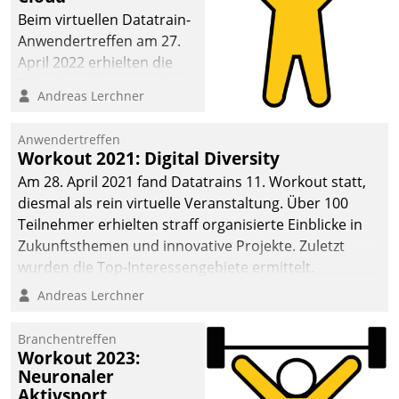
anspruchsvollen
Beim virtuellen Datatrain-
Aufgaben und
Anwendertreffen am 27.
abnehmendem
April 2022 erhielten die
Nachwuchs?
Teilnehmerinnen und
Andreas Lerchner
Teilnehmer kurzweilige
Einblicke in innovative
Anwendertreffen
Cloud-Strategien und -
Workout 2021: Digital Diversity
Lösungen mit hohem
Am 28. April 2021 fand Datatrains 11. Workout statt,
Zukunftspotenzial.
diesmal als rein virtuelle Veranstaltung. Über 100
Teilnehmer erhielten straff organisierte Einblicke in
Zukunftsthemen und innovative Projekte. Zuletzt
wurden die Top-Interessengebiete ermittelt.
Andreas Lerchner
Branchentreffen
Workout 2023:
Neuronaler
Aktivsport