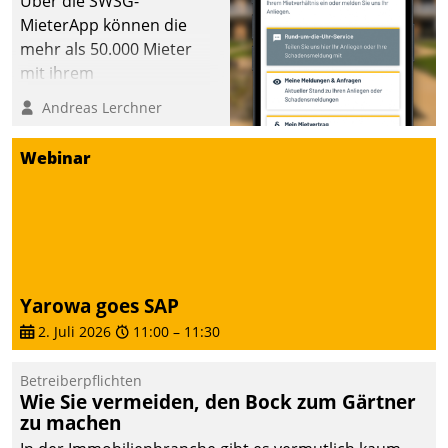
Über die SWSG-
MieterApp können die
mehr als 50.000 Mieter
mit ihrem
Wohnungsunternehmen
Andreas Lerchner
kommunizieren, auf dem
Laufenden bleiben, Daten
Webinar
einsehen und ändern
oder
Schadensmeldungen
abgeben – rund um die
Uhr.
Yarowa goes SAP
2. Juli 2026
11:00
–
11:30
Betreiberpflichten
Wie Sie vermeiden, den Bock zum Gärtner
zu machen