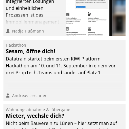
integrierten Lösungen
und einheitlichen
Prozessen ist das
Immobilienmanagement
der Bayerischen
Nadja Hußmann
Versorgungskammer im
Ressort Kapitalanlage für
Hackathon
künftige Aufgaben und
Sesam, öffne dich!
Herausforderungen
Datatrain startet beim ersten KIWI Platform
gerüstet.
Hackathon am 10. und 11. September in einem von
drei PropTech-Teams und landet auf Platz 1.
Andreas Lerchner
Wohnungsabnahme & -übergabe
Mieter, wechsle dich?
Nicht beim Bauverein zu Lünen – hier setzt man auf