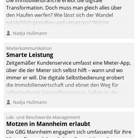
Die Immobilienbranche erlebt die digitale
Transformation. Doch muss man gleich alles über
den Haufen werfen? Wie lässt sich der Wandel
tatsächlich gestalten und umsetzen? Welche
Argumente zählen wirklich?
Nadja Hußmann
Mieterkommunikation
Smarte Leistung
Zeitgemäßer Kundenservice umfasst eine Mieter-App,
über die der Mieter sich selbst hilft – wann und wo
immer er will. Die digitale Selbstbedienung erobert
die Immobilienwirtschaft und ebnet den Weg für
selbstlaufende Geschäftsprozesse. Selbst ist der
Kunde und smart der Serviceanbieter.
Nadja Hußmann
Lob- und Beschwerde-Management
Motzen in Mannheim erlaubt
Die GBG Mannheim engagiert sich umfassend für ihre