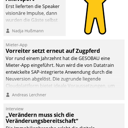
Erst lieferten die Speaker
visionäre Impulse, dann
wurden die Gäste selbst
aktiv und sammelten
Nadja Hußmann
methodisch
Vernetzungsideen fürs
Mieter-App
Quartier. Dazwischen
Vorreiter setzt erneut auf Zugpferd
zeigte Datatrain, was es
Vor rund einem Jahrzehnt hat die GESOBAU eine
Neues zu bieten hat.
Mieter-App eingeführt. Nun wird die von Datatrain
entwickelte SAP-integrierte Anwendung durch die
Neuversion abgelöst. Die zugrunde liegende
Cloudplattform bietet ideale Voraussetzungen, um
die Funktionalität der App zu erweitern und weitere
Andreas Lerchner
innovative Apps, auch von Drittanbietern, in SAP zu
integrieren.
Interview
„Verändern muss sich die
Veränderungsbereitschaft“