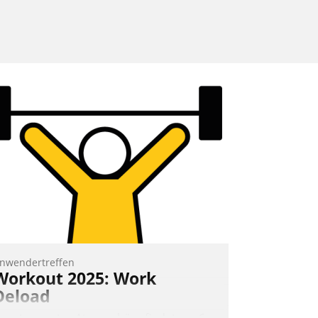
nwendertreffen
Workout 2025: Work
Deload
n entspannter Atmosphäre findet am 6.