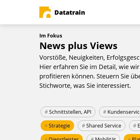
Datatrain
Im Fokus
News plus Views
Vorstöße, Neuigkeiten, Erfolgsgesc
Hier erfahren Sie im Detail, wie wir
profitieren können. Steuern Sie üb
Stichworte, was Sie interessiert.
#
Schnittstellen, API
#
Kundenservic
×
Strategie
#
Shared Service
#
×
Dienstleister
#
Mobilität
×
Pla