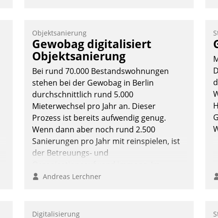
Objektsanierung
S
Gewobag digitalisiert
Objektsanierung
M
D
Bei rund 70.000 Bestandswohnungen
d
stehen bei der Gewobag in Berlin
W
durchschnittlich rund 5.000
H
Mieterwechsel pro Jahr an. Dieser
G
Prozess ist bereits aufwendig genug.
W
Wenn dann aber noch rund 2.500
Sanierungen pro Jahr mit reinspielen, ist
der Betreuungs- und
Organisationsaufwand immens. Im
Rahmen ihrer Digitalisierungsstrategie
Andreas Lerchner
hat das kommunale
Wohnungsbauunternehmen daher
gemeinsam mit der Berliner Datatrain
Digitalisierung
S