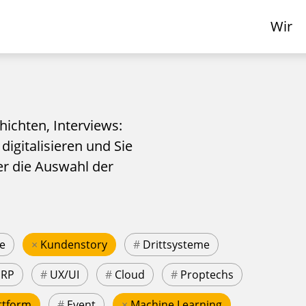
Wir
hichten, Interviews:
 digitalisieren und Sie
er die Auswahl der
e
×
Kundenstory
#
Drittsysteme
ERP
#
UX/UI
#
Cloud
#
Proptechs
ttform
#
Event
×
Machine Learning