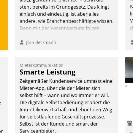
Nadja Hußmann
N
steht bereits im Grundgesetz. Das klingt
l
einfach und eindeutig, ist aber alles
V
andere, wie Branchenbeschäftigte wissen.
d
Denn mit der Verantwortung folgen
i
Verpflichtungen.
i
Jörn Beckmann
Mieterkommunikation
Smarte Leistung
Zeitgemäßer Kundenservice umfasst eine
Mieter-App, über die der Mieter sich
selbst hilft – wann und wo immer er will.
Die digitale Selbstbedienung erobert die
e
Immobilienwirtschaft und ebnet den Weg
für selbstlaufende Geschäftsprozesse.
Selbst ist der Kunde und smart der
Serviceanbieter.
er