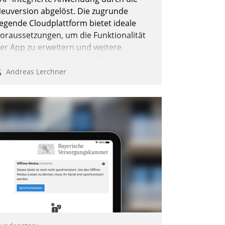
euversion abgelöst. Die zugrunde
iegende Cloudplattform bietet ideale
oraussetzungen, um die Funktionalität
er App zu erweitern und weitere
nnovative Apps, auch von Drittanbietern,
n SAP zu integrieren.
Andreas Lerchner