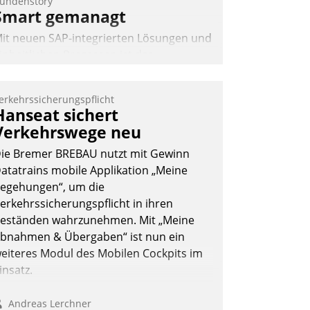
undenstory
Smart gemanagt
it neuen SAP-integrierten Lösungen und
inheitlichen Prozessen ist das
mmobilienmanagement der Bayerischen
ersorgungskammer im Ressort
erkehrssicherungspflicht
apitalanlage für künftige Aufgaben und
Hanseat sichert
erausforderungen gerüstet.
Verkehrswege neu
ie Bremer BREBAU nutzt mit Gewinn
atatrains mobile Applikation „Meine
egehungen“, um die
erkehrssicherungspflicht in ihren
Nadja Hußmann
eständen wahrzunehmen. Mit „Meine
bnahmen & Übergaben“ ist nun ein
eiteres Modul des Mobilen Cockpits im
insatz.
Andreas Lerchner