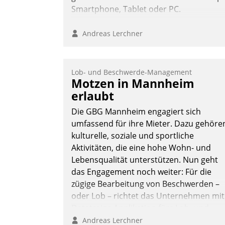
Smartphone, Tablet oder PC.
Andreas Lerchner
Lob- und Beschwerde-Management
Motzen in Mannheim
erlaubt
Die GBG Mannheim engagiert sich
umfassend für ihre Mieter. Dazu gehöre
kulturelle, soziale und sportliche
Aktivitäten, die eine hohe Wohn- und
Lebensqualität unterstützen. Nun geht
das Engagement noch weiter: Für die
zügige Bearbeitung von Beschwerden –
oder Lob – richtet das Unternehmen mit
Datatrains Applikation fürs Lob- und
Beschwerde-Management einen eigene
Andreas Lerchner