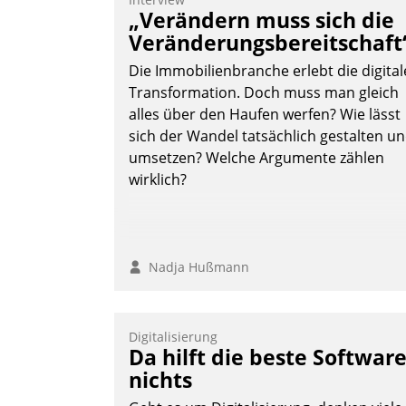
Teilnehmer kurzweilige Einblicke in
„Verändern muss sich die
innovative Cloud-Strategien und -
Veränderungsbereitschaft
Lösungen mit hohem Zukunftspotenzial.
Die Immobilienbranche erlebt die digital
Transformation. Doch muss man gleich
alles über den Haufen werfen? Wie lässt
sich der Wandel tatsächlich gestalten u
Andreas Lerchner
umsetzen? Welche Argumente zählen
wirklich?
Nadja Hußmann
Digitalisierung
Da hilft die beste Softwar
nichts