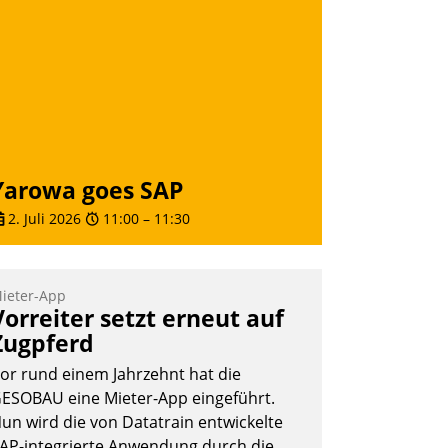
loudtechnologie, bewährte und Startup-
artner sowie erstmals agile
rojektmethoden.
Nadja Hußmann
Yarowa goes SAP
2. Juli 2026
11:00
–
11:30
ieter-App
Vorreiter setzt erneut auf
Zugpferd
or rund einem Jahrzehnt hat die
ESOBAU eine Mieter-App eingeführt.
un wird die von Datatrain entwickelte
AP-integrierte Anwendung durch die