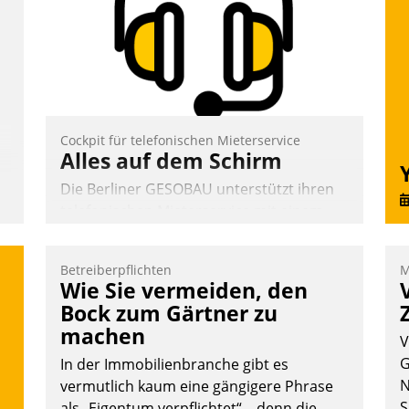
C
über die SAP Cloud Platform entschieden
P
- als erstes Unternehmen am
P
Wohnungsmarkt.
Andreas Lerchner
Cockpit für telefonischen Mieterservice
Alles auf dem Schirm
Die Berliner GESOBAU unterstützt ihren
telefonischen Mieterservice mit einem
digitalen Cockpit, das situationsbezogen
passende Fragen und Schlagworte
Betreiberpflichten
M
auswirft. Eine intuitive Dialogführung
Wie Sie vermeiden, den
ermöglicht dem externen Serviceteam,
Bock zum Gärtner zu
Anrufe von Mietenden zügiger und
machen
V
effizienter zu bearbeiten.
G
In der Immobilienbranche gibt es
N
vermutlich kaum eine gängigere Phrase
S
als „Eigentum verpflichtet“ – denn die