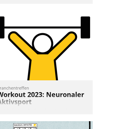
nd 7. Mai Datatrains Netzwerk-Event im
unden- und Partnerkreis statt. Zentrale
rage: Wie lassen sich Mammutprojekte
eistern und Workloads wuppen – bei
unehmend anspruchsvollen Aufgaben
nd abnehmendem Nachwuchs?
Nadja Hußmann
ranchentreffen
Workout 2023: Neuronaler
Aktivsport
rst lieferten die Speaker visionäre
mpulse, dann wurden die Gäste selbst
ktiv und sammelten methodisch