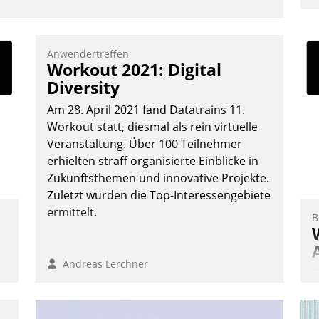
u
K
F
Anwendertreffen
Workout 2021: Digital
m
Diversity
z
u
Am 28. April 2021 fand Datatrains 11.
Workout statt, diesmal als rein virtuelle
Veranstaltung. Über 100 Teilnehmer
erhielten straff organisierte Einblicke in
Zukunftsthemen und innovative Projekte.
Zuletzt wurden die Top-Interessengebiete
ermittelt.
B
Andreas Lerchner
E
I
a