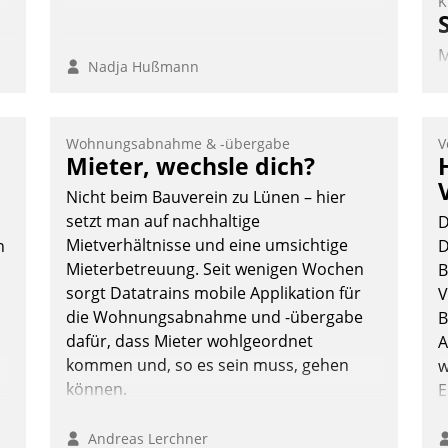
K
M
Nadja Hußmann
e
I
V
Wohnungsabnahme & -übergabe
V
K
Mieter, wechsle dich?
H
Nicht beim Bauverein zu Lünen – hier
setzt man auf nachhaltige
D
Mietverhältnisse und eine umsichtige
n
D
Mieterbetreuung. Seit wenigen Wochen
B
sorgt Datatrains mobile Applikation für
V
die Wohnungsabnahme und -übergabe
B
dafür, dass Mieter wohlgeordnet
A
kommen und, so es sein muss, gehen
w
können.
E
n
Andreas Lerchner