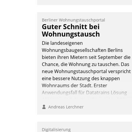
Kanal ein.
Berliner Wohnungstauschportal
Guter Schnitt bei
Wohnungstausch
Die landeseigenen
Wohnungsbaugesellschaften Berlins
bieten ihren Mietern seit September die
Chance, die Wohnung zu tauschen. Das
neue Wohnungstauschportal verspricht
eine bessere Nutzung des knappen
Wohnraums der Stadt. Erster
Anwendungsfall für Datatrains Lösung
API-Hub mit Schnittstellen zu den ERP-
Systemen der Unternehmen.
Andreas Lerchner
Digitalisierung