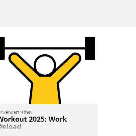
nwendertreffen
Workout 2025: Work
Deload
n entspannter Atmosphäre findet am 6.