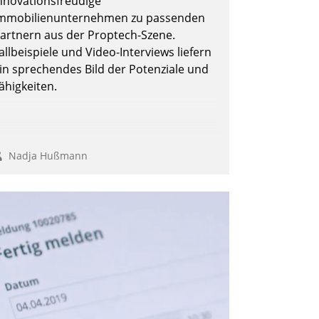
nnovationsfreudige
mmobilienunternehmen zu passenden
artnern aus der Proptech-Szene.
allbeispiele und Video-Interviews liefern
Andreas Lerchner
in sprechendes Bild der Potenziale und
ähigkeiten.
Nadja Hußmann