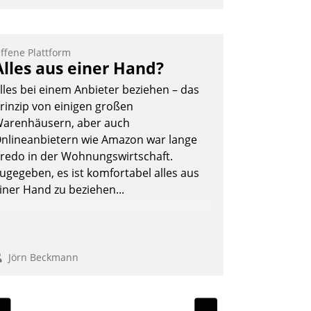
nd 7. Mai Datatrains Netzwerk-Event im
unden- und Partnerkreis statt. Zentrale
rage: Wie lassen sich Mammutprojekte
ffene Plattform
Alles aus einer Hand?
eistern und Workloads wuppen – bei
unehmend anspruchsvollen Aufgaben
lles bei einem Anbieter beziehen – das
nd abnehmendem Nachwuchs?
rinzip von einigen großen
arenhäusern, aber auch
nlineanbietern wie Amazon war lange
Nadja Hußmann
redo in der Wohnungswirtschaft.
ugegeben, es ist komfortabel alles aus
iner Hand zu beziehen...
Jörn Beckmann