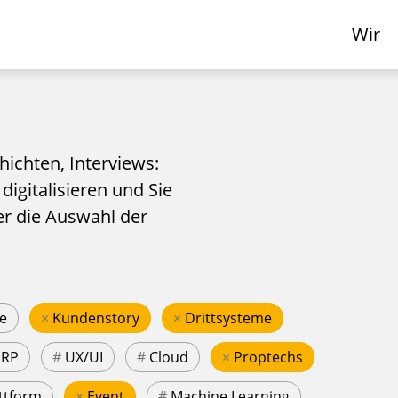
Wir
hichten, Interviews:
 digitalisieren und Sie
er die Auswahl der
e
×
Kundenstory
×
Drittsysteme
ERP
#
UX/UI
#
Cloud
×
Proptechs
ttform
×
Event
#
Machine Learning