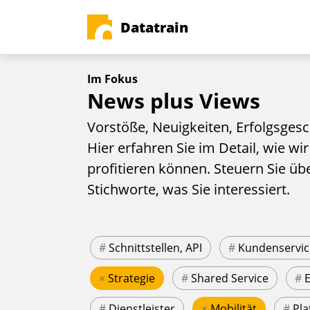
Datatrain
Im Fokus
News plus Views
Vorstöße, Neuigkeiten, Erfolgsgesc
Hier erfahren Sie im Detail, wie wir
profitieren können. Steuern Sie üb
Stichworte, was Sie interessiert.
#
Schnittstellen, API
#
Kundenservic
×
Strategie
#
Shared Service
#
#
Dienstleister
×
Mobilität
#
Pla