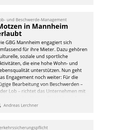
ob- und Beschwerde-Management
Motzen in Mannheim
erlaubt
ie GBG Mannheim engagiert sich
mfassend für ihre Mieter. Dazu gehören
ulturelle, soziale und sportliche
ktivitäten, die eine hohe Wohn- und
ebensqualität unterstützen. Nun geht
as Engagement noch weiter: Für die
ügige Bearbeitung von Beschwerden –
der Lob – richtet das Unternehmen mit
atatrains Applikation fürs Lob- und
eschwerde-Management einen eigenen
Andreas Lerchner
anal ein.
erkehrssicherungspflicht