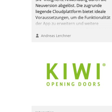
Neuversion abgelöst. Die zugrunde
liegende Cloudplattform bietet ideale
Voraussetzungen, um die Funktionalität
der App zu erweitern und weitere
innovative Apps, auch von Drittanbieter
in SAP zu integrieren.
Andreas Lerchner