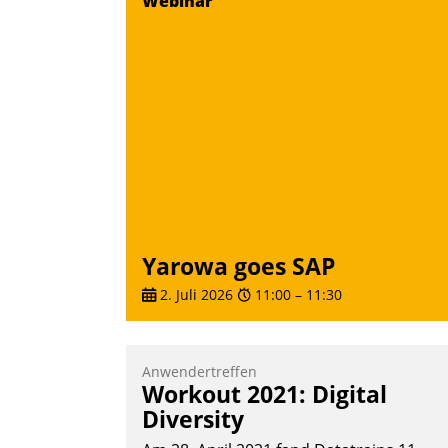
Webinar
Vernetzungsideen fürs Quartier.
Dazwischen zeigte Datatrain, was es
Neues zu bieten hat.
Nadja Hußmann
Yarowa goes SAP
2. Juli 2026
11:00
–
11:30
Anwendertreffen
Workout 2021: Digital
Diversity