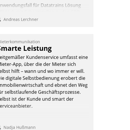
nwendungsfall für Datatrains Lösung
PI-Hub mit Schnittstellen zu den ERP-
ystemen der Unternehmen.
Andreas Lerchner
ieterkommunikation
Smarte Leistung
eitgemäßer Kundenservice umfasst eine
ieter-App, über die der Mieter sich
elbst hilft – wann und wo immer er will.
ie digitale Selbstbedienung erobert die
mmobilienwirtschaft und ebnet den Weg
ür selbstlaufende Geschäftsprozesse.
elbst ist der Kunde und smart der
erviceanbieter.
Nadja Hußmann