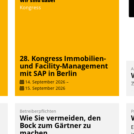
Wir sind dabei
Software ist es nicht getan. Die
Kongress
Digitalisierung erfordert von
Unternehmen die Bereitschaft, sich zu
überprüfen, zu hinterfragen und zu
verändern.
28. Kongress Immobilien-
und Facility-Management
A
mit SAP in Berlin
14. September 2026
–
15. September 2026
B
A
e
Betreiberpflichten
P
T
Wie Sie vermeiden, den
i
Bock zum Gärtner zu
E
L
machen