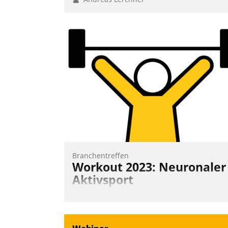
Branchentreffen
Workout 2023: Neuronaler
Aktivsport
Erst lieferten die Speaker visionäre
Impulse, dann wurden die Gäste selbst
aktiv und sammelten methodisch