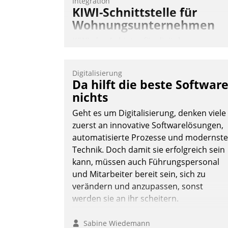
Integration
KIWI-Schnittstelle für
Wohnungsunternehmen
KIWI, der Anbieter für digitalen
Türzugang, kooperiert mit dem
Beratungs- und
Digitalisierung
Softwareentwicklungshaus Datatrain.
Da hilft die beste Softwar
nichts
Geht es um Digitalisierung, denken viele
zuerst an innovative Softwarelösungen,
automatisierte Prozesse und modernste
Technik. Doch damit sie erfolgreich sein
Andreas Lerchner
kann, müssen auch Führungspersonal
und Mitarbeiter bereit sein, sich zu
verändern und anzupassen, sonst
werden sie an ihr scheitern.
Sabine Wiedemann