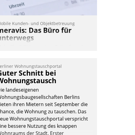
obile Kunden- und Objektbetreuung
meravis: Das Büro für
unterwegs
ehr Flexibilität, weniger Zeitaufwand
nd eine einfache Bedienung - das
erspricht das aktuelle Cockpit für mobile
erliner Wohnungstauschportal
itarbeiter von Datatrain. Die meravis
Guter Schnitt bei
ohnungsbau- und Immobilien GmbH
Wohnungstausch
at sich dabei für den Betrieb der Lösung
ie landeseigenen
ber die SAP Cloud Platform entschieden
ohnungsbaugesellschaften Berlins
 als erstes Unternehmen am
ieten ihren Mietern seit September die
ohnungsmarkt.
hance, die Wohnung zu tauschen. Das
Andreas Lerchner
eue Wohnungstauschportal verspricht
ine bessere Nutzung des knappen
ohnraums der Stadt. Erster