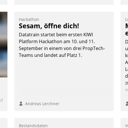
Hackathon
L
Sesam, öffne dich!
Datatrain startet beim ersten KIWI
Platform Hackathon am 10. und 11.
D
September in einem von drei PropTech-
u
Teams und landet auf Platz 1.
k
A
L
d
z
o
D
nd
B
Andreas Lerchner
K
n
Bestandsdaten
V