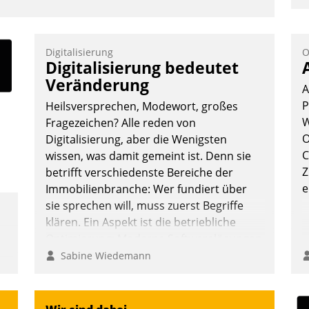
u
K
F
Digitalisierung
O
Digitalisierung bedeutet
m
Veränderung
z
A
u
P
Heilsversprechen, Modewort, großes
W
Fragezeichen? Alle reden von
O
Digitalisierung, aber die Wenigsten
C
wissen, was damit gemeint ist. Denn sie
Z
betrifft verschiedenste Bereiche der
e
Immobilienbranche: Wer fundiert über
sie sprechen will, muss zuerst Begriffe
klären. Ein Aspekt ist die betriebliche
Optimierung: Moderne Softwarelösungen
ermöglichen große Einsparungen durch
Sabine Wiedemann
optimierte und automatisierte Prozesse.
Doch man darf nicht zu viel erwarten:
Allein mit der Einführung einer neuen