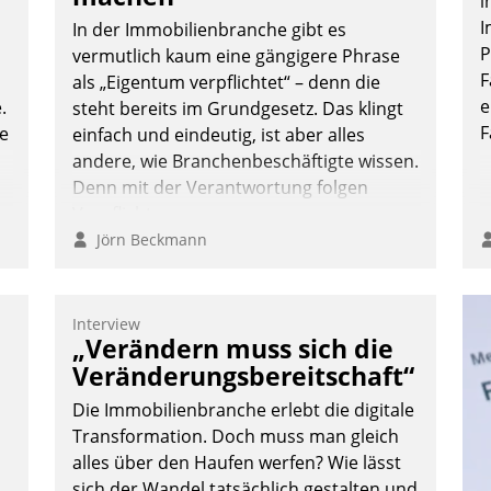
i
I
In der Immobilienbranche gibt es
P
vermutlich kaum eine gängigere Phrase
F
als „Eigentum verpflichtet“ – denn die
e
.
steht bereits im Grundgesetz. Das klingt
F
te
einfach und eindeutig, ist aber alles
andere, wie Branchenbeschäftigte wissen.
Denn mit der Verantwortung folgen
Verpflichtungen.
Jörn Beckmann
Interview
„Verändern muss sich die
Veränderungsbereitschaft“
Die Immobilienbranche erlebt die digitale
Transformation. Doch muss man gleich
alles über den Haufen werfen? Wie lässt
sich der Wandel tatsächlich gestalten und