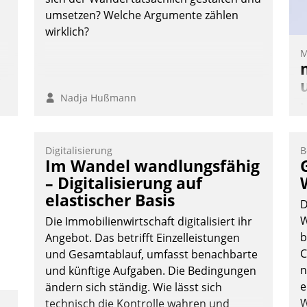
umsetzen? Welche Argumente zählen
wirklich?
M
n,
Nadja Hußmann
M
u
v
Digitalisierung
B
M
Im Wandel wandlungsfähig
W
– Digitalisierung auf
h
elastischer Basis
D
ü
W
Die Immobilienwirtschaft digitalisiert ihr
-
b
Angebot. Das betrifft Einzelleistungen
W
C
und Gesamtablauf, umfasst benachbarte
n
und künftige Aufgaben. Die Bedingungen
e
ändern sich ständig. Wie lässt sich
W
technisch die Kontrolle wahren und