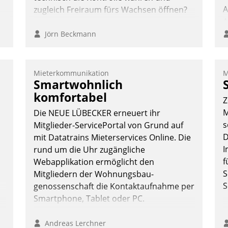
A
zugleich Freiraum fürs Wachsen öffnen?
A
S
Jörn Beckmann
Mieterkommunikation
M
e
Smartwohnlich
komfortabel
Z
M
Die NEUE LÜBECKER erneuert ihr
s
Mitglieder-ServicePortal von Grund auf
D
mit Datatrains Mieterservices Online. Die
I
rund um die Uhr zugängliche
f
Webapplikation ermöglicht den
S
Mitgliedern der Wohnungs­bau­
S
genossenschaft die Kontaktaufnahme per
Smartphone, Tablet oder PC.
Andreas Lerchner