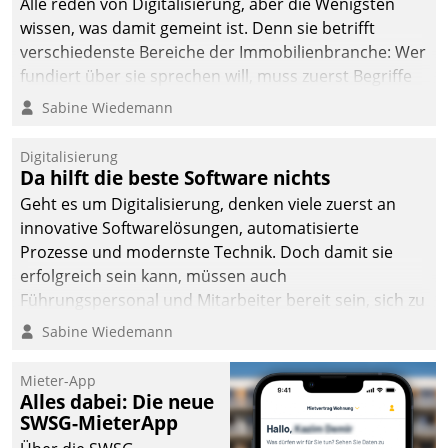
Alle reden von Digitalisierung, aber die Wenigsten
wissen, was damit gemeint ist. Denn sie betrifft
verschiedenste Bereiche der Immobilienbranche: Wer
fundiert über sie sprechen will, muss zuerst Begriffe
klären. Ein Aspekt ist die betriebliche Optimierung:
Sabine Wiedemann
Moderne Softwarelösungen ermöglichen große
Einsparungen durch optimierte und automatisierte
Digitalisierung
Prozesse. Doch man darf nicht zu viel erwarten: Allein
Da hilft die beste Software nichts
mit der Einführung einer neuen Software ist es nicht
Geht es um Digitalisierung, denken viele zuerst an
getan. Die Digitalisierung erfordert von Unternehmen
innovative Softwarelösungen, automatisierte
die Bereitschaft, sich zu überprüfen, zu hinterfragen
Prozesse und modernste Technik. Doch damit sie
und zu verändern.
erfolgreich sein kann, müssen auch
Führungspersonal und Mitarbeiter bereit sein, sich zu
verändern und anzupassen, sonst werden sie an ihr
Sabine Wiedemann
scheitern.
Mieter-App
Alles dabei: Die neue
SWSG-MieterApp