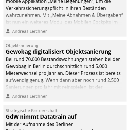
mobile Applikation „Meine Begehungen“, um die
Verkehrssicherungspflicht in ihren Beständen
wahrzunehmen. Mit „Meine Abnahmen & Übergaben“
ist nun ein weiteres Modul des Mobilen Cockpits im
Einsatz.
Andreas Lerchner
Objektsanierung
Gewobag digitalisiert Objektsanierung
Bei rund 70.000 Bestandswohnungen stehen bei der
Gewobag in Berlin durchschnittlich rund 5.000
Mieterwechsel pro Jahr an. Dieser Prozess ist bereits
aufwendig genug. Wenn dann aber noch rund 2.500
Sanierungen pro Jahr mit reinspielen, ist der
Betreuungs- und Organisationsaufwand immens. Im
Andreas Lerchner
Rahmen ihrer Digitalisierungsstrategie hat das
kommunale Wohnungsbauunternehmen daher
Strategische Partnerschaft
gemeinsam mit der Berliner Datatrain GmbH den
GdW nimmt Datatrain auf
Teilprozess der Objektsanierung digitalisiert.
Mit der Aufnahme des Berliner