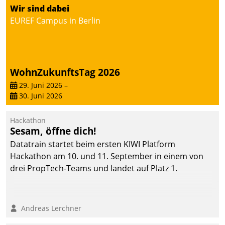
von AktivBo und
Wir sind dabei
Datatrain ermöglicht
EUREF Campus in Berlin
automatisiert ausgelöste,
zielgerichtete
Mieterbefragungen – eine
starke Grundlage für
WohnZukunftsTag 2026
intelligente,
datengestützte
29. Juni 2026
–
30. Juni 2026
Entscheidungen.
Hackathon
Sesam, öffne dich!
Datatrain startet beim ersten KIWI Platform
Hackathon am 10. und 11. September in einem von
drei PropTech-Teams und landet auf Platz 1.
Andreas Lerchner