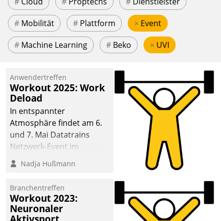
#
Cloud
#
Proptechs
#
Dienstleister
#
Mobilität
#
Plattform
×
Event
#
Machine Learning
#
Beko
×
UVI
Anwendertreffen
Workout 2025: Work
Deload
In entspannter
Atmosphäre findet am 6.
und 7. Mai Datatrains
Netzwerk-Event im
Kunden- und Partnerkreis
Nadja Hußmann
statt. Zentrale Frage: Wie
lassen sich
Branchentreffen
Mammutprojekte
Workout 2023:
meistern und Workloads
Neuronaler
Aktivsport
wuppen – bei zunehmend