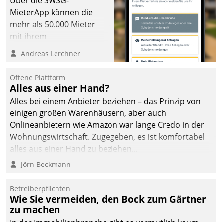
Über die SWSG-
MieterApp können die
mehr als 50.000 Mieter
mit ihrem
Wohnungsunternehmen
Andreas Lerchner
kommunizieren, auf dem
Laufenden bleiben, Daten
Offene Plattform
einsehen und ändern
Alles aus einer Hand?
oder
Alles bei einem Anbieter beziehen – das Prinzip von
Schadensmeldungen
einigen großen Warenhäusern, aber auch
abgeben – rund um die
Onlineanbietern wie Amazon war lange Credo in der
Uhr.
Wohnungswirtschaft. Zugegeben, es ist komfortabel
alles aus einer Hand zu beziehen...
Jörn Beckmann
Betreiberpflichten
Wie Sie vermeiden, den Bock zum Gärtner
zu machen