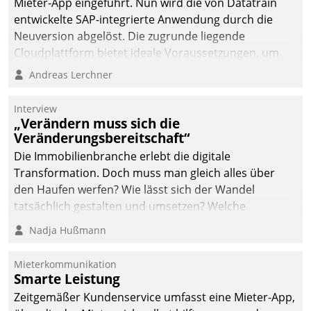
Mieter-App eingeführt. Nun wird die von Datatrain
entwickelte SAP-integrierte Anwendung durch die
Neuversion abgelöst. Die zugrunde liegende
Cloudplattform bietet ideale Voraussetzungen, um
die Funktionalität der App zu erweitern und weitere
Andreas Lerchner
innovative Apps, auch von Drittanbietern, in SAP zu
integrieren.
Interview
„Verändern muss sich die
Veränderungsbereitschaft“
Die Immobilienbranche erlebt die digitale
Transformation. Doch muss man gleich alles über
den Haufen werfen? Wie lässt sich der Wandel
tatsächlich gestalten und umsetzen? Welche
Argumente zählen wirklich?
Nadja Hußmann
Mieterkommunikation
Smarte Leistung
Zeitgemäßer Kundenservice umfasst eine Mieter-App,