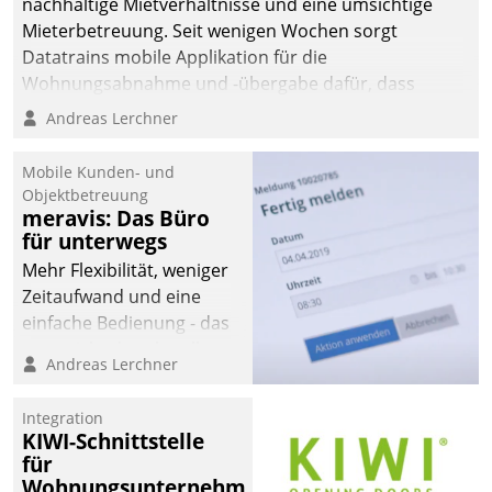
nachhaltige Mietverhältnisse und eine umsichtige
Mieterbetreuung. Seit wenigen Wochen sorgt
Datatrains mobile Applikation für die
Wohnungsabnahme und -übergabe dafür, dass
Mieter wohlgeordnet kommen und, so es sein muss,
Andreas Lerchner
gehen können.
Mobile Kunden- und
Objektbetreuung
meravis: Das Büro
für unterwegs
Mehr Flexibilität, weniger
Zeitaufwand und eine
einfache Bedienung - das
verspricht das aktuelle
Andreas Lerchner
Cockpit für mobile
Mitarbeiter von
Integration
Datatrain. Die meravis
KIWI-Schnittstelle
Wohnungsbau- und
für
Immobilien GmbH hat
Wohnungsunternehmen