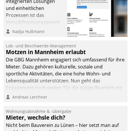
integrierten Lösungen
und einheitlichen
Prozessen ist das
Immobilienmanagement
der Bayerischen
Nadja Hußmann
Versorgungskammer im
Ressort Kapitalanlage für
Lob- und Beschwerde-Management
künftige Aufgaben und
Motzen in Mannheim erlaubt
Herausforderungen
Die GBG Mannheim engagiert sich umfassend für ihre
gerüstet.
Mieter. Dazu gehören kulturelle, soziale und
sportliche Aktivitäten, die eine hohe Wohn- und
Lebensqualität unterstützen. Nun geht das
Engagement noch weiter: Für die zügige Bearbeitung
von Beschwerden – oder Lob – richtet das
Andreas Lerchner
Unternehmen mit Datatrains Applikation fürs Lob-
und Beschwerde-Management einen eigenen Kanal
Wohnungsabnahme & -übergabe
ein.
Mieter, wechsle dich?
Nicht beim Bauverein zu Lünen – hier setzt man auf