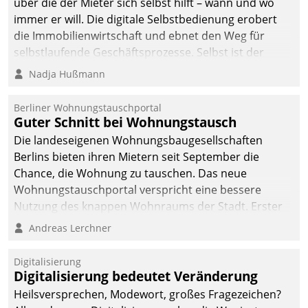
über die der Mieter sich selbst hilft – wann und wo
immer er will. Die digitale Selbstbedienung erobert
die Immobilienwirtschaft und ebnet den Weg für
selbstlaufende Geschäftsprozesse. Selbst ist der
Kunde und smart der Serviceanbieter.
Nadja Hußmann
Berliner Wohnungstauschportal
Guter Schnitt bei Wohnungstausch
Die landeseigenen Wohnungsbaugesellschaften
Berlins bieten ihren Mietern seit September die
Chance, die Wohnung zu tauschen. Das neue
Wohnungstauschportal verspricht eine bessere
Nutzung des knappen Wohnraums der Stadt. Erster
Anwendungsfall für Datatrains Lösung API-Hub mit
Andreas Lerchner
Schnittstellen zu den ERP-Systemen der
Unternehmen.
Digitalisierung
Digitalisierung bedeutet Veränderung
Heilsversprechen, Modewort, großes Fragezeichen?