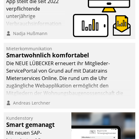
App stellt die seit 2022
verpflichtende
unterjährige
Verbrauchsinformation
schnell, zuverlässig und
Nadja Hußmann
leicht bekömmlich bereit:
Die monatlichen
Mieterkommunikation
Mitteilungen zum
Smartwohnlich komfortabel
Heizungs- und
Die NEUE LÜBECKER erneuert ihr Mitglieder-
Wasserverbrauch gehen
ServicePortal von Grund auf mit Datatrains
automatisiert, vollständig
Mieterservices Online. Die rund um die Uhr
und auf Wunsch über
zugängliche Webapplikation ermöglicht den
mehrere zuvor
Mitgliedern der Wohnungs­bau­genossenschaft die
festgelegte
Kontaktaufnahme per Smartphone, Tablet oder PC.
Andreas Lerchner
Kommunikationswege bei
den Empfängern ein.
Kundenstory
Smart gemanagt
Mit neuen SAP-