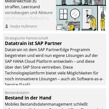
Mieterwechsel zu
straffen, Leerstand
vorzubeugen und Akteure
wie Prozesse fließend zu
vernetzen, nutzt die
Nadja Hußmann
Berliner Gewobag seit
Jahresbeginn eine
Strategische Partnerschaft
Überblick, Einsicht und
Datatrain ist SAP Partner
Eingriff bietende Lösung.
Datatrain ist dem SAP PartnerEdge Programm
Zur Entwicklung setzte
beigetreten und wird nun eigene Lösungen auf der
man auf
SAP HANA Cloud Platform entwickeln – und diese
Cloudtechnologie,
über den SAP Store vertreiben. Diese
bewährte und Startup-
Technologieplattform bietet viele Möglichkeiten für
Partner sowie erstmals
noch innovativere Lösungen – auch als Software-as-a-
agile Projektmethoden.
Service (SaaS).
Bestandsdaten
Bestand in der Hand
Mobiles Bestandsdatenmanagement schließt