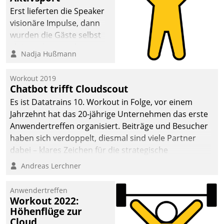
anspruchsvollen
Erst lieferten die Speaker
Aufgaben und
visionäre Impulse, dann
abnehmendem
wurden die Gäste selbst
Nachwuchs?
aktiv und sammelten
Nadja Hußmann
methodisch
Vernetzungsideen fürs
Workout 2019
Quartier. Dazwischen
Chatbot trifft Cloudscout
zeigte Datatrain, was es
Es ist Datatrains 10. Workout in Folge, vor einem
Neues zu bieten hat.
Jahrzehnt hat das 20-jährige Unternehmen das erste
Anwendertreffen organisiert. Beiträge und Besucher
haben sich verdoppelt, diesmal sind viele Partner
dabei – klares Zeichen für die strategische
Fokussierung auf den Kunden.
Andreas Lerchner
Anwendertreffen
Workout 2022:
Höhenflüge zur
Cloud