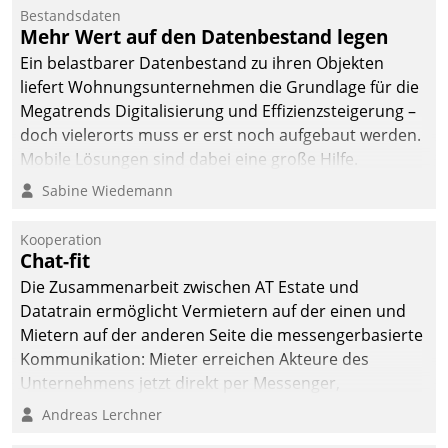
Bestandsdaten
Mehr Wert auf den Datenbestand legen
Ein belastbarer Datenbestand zu ihren Objekten
liefert Wohnungsunternehmen die Grundlage für die
Megatrends Digitalisierung und Effizienzsteigerung –
doch vielerorts muss er erst noch aufgebaut werden.
Mobile Lösungen sind dabei eine große Hilfe.
Sabine Wiedemann
Kooperation
Chat-fit
Die Zusammenarbeit zwischen AT Estate und
Datatrain ermöglicht Vermietern auf der einen und
Mietern auf der anderen Seite die messengerbasierte
Kommunikation: Mieter erreichen Akteure des
Unternehmens jetzt direkt per Messenger,
Mitarbeiter oder Dienstleister empfangen oder
Andreas Lerchner
versenden die Nachrichten via Cockpit.