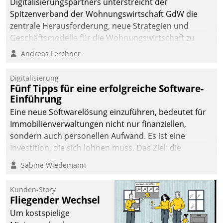
Digitalisierungspartners unterstreicht der
Spitzenverband der Wohnungswirtschaft GdW die
zentrale Herausforderung, neue Strategien und
Geschäftsmodelle für die Wohnungswirtschaft zu
entwickeln.
Andreas Lerchner
Digitalisierung
Fünf Tipps für eine erfolgreiche Software-
Einführung
Eine neue Softwarelösung einzuführen, bedeutet für
Immobilienverwaltungen nicht nur finanziellen,
sondern auch personellen Aufwand. Es ist eine
Investition, die sich lohnen muss. Das Ziel: die
nachhaltige Optimierung der Geschäftsabläufe. Damit
Sabine Wiedemann
dieses Ziel erreicht wird, sollten einige Grundregeln
befolgt werden.
Kunden-Story
Fliegender Wechsel
Um kostspielige