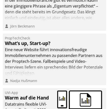
In der Immobilienbranche gibt es vermutlich kaum
eine gängigere Phrase als „Eigentum verpflichtet“ –
denn die steht bereits im Grundgesetz. Das klingt
einfach und eindeutig, ist aber alles andere, wie
Branchenbeschäftigte wissen. Denn mit der
Jörn Beckmann
Verantwortung folgen Verpflichtungen.
PropTechCheck
What’s up, Start-up?
Eine neue Website führt innovationsfreudige
Immobilienunternehmen zu passenden Partnern aus
der Proptech-Szene. Fallbeispiele und Video-
Interviews liefern ein sprechendes Bild der Potenziale
und Fähigkeiten.
Nadja Hußmann
UVI-App
Warm auf die Hand
Datatrains flexible UVI-