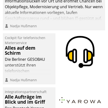
Informationslücken vor Ort und eröffnet Chancen bei
Objektpflege, Modernisierung und Vertrieb. Nur wenn
aktuelle Informationen vorliegen, laufen
Geschäftsprozesse rund – und blühen IT-gestützt auf.
Nadja Hußmann
Cockpit für telefonischen
Mieterservice
Alles auf dem
Schirm
Die Berliner GESOBAU
unterstützt ihren
telefonischen
Mieterservice mit einem
Nadja Hußmann
digitalen Cockpit, das
situationsbezogen
Integrationspartnerschaft
passende Fragen und
Alle Aufträge im
Schlagworte auswirft.
Blick und im Griff
Eine intuitive