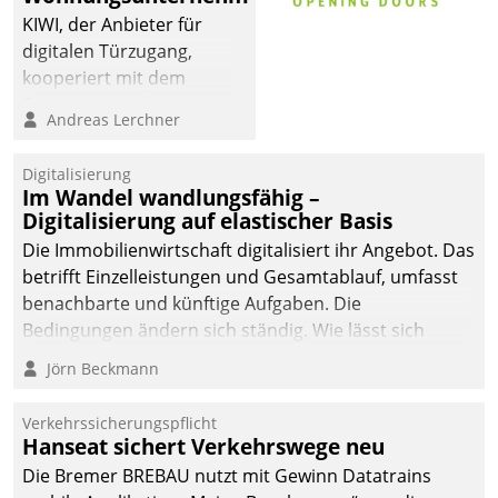
sich dabei für den Betrieb
KIWI, der Anbieter für
der Lösung über die SAP
digitalen Türzugang,
Cloud Platform
kooperiert mit dem
entschieden - als erstes
Beratungs- und
Andreas Lerchner
Unternehmen am
Softwareentwicklungshaus
Wohnungsmarkt.
Datatrain.
Digitalisierung
Im Wandel wandlungsfähig –
Digitalisierung auf elastischer Basis
Die Immobilienwirtschaft digitalisiert ihr Angebot. Das
betrifft Einzelleistungen und Gesamtablauf, umfasst
benachbarte und künftige Aufgaben. Die
Bedingungen ändern sich ständig. Wie lässt sich
technisch die Kontrolle wahren und zugleich Freiraum
Jörn Beckmann
fürs Wachsen öffnen?
Verkehrssicherungspflicht
Hanseat sichert Verkehrswege neu
Die Bremer BREBAU nutzt mit Gewinn Datatrains