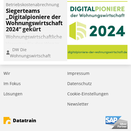
Betriebskostenabrechnung
Siegerteams
„Digitalpioniere der
Wohnungswirtschaft
2024“ gekürt
Wohnungswirtschaftliche
Vorreiter für den Weg in
DW Die
eine digitale Zukunft zu
Wohnungswirtschaft
finden, ist das Ziel des
Awards „Digitalpioniere
der
Wir
Impressum
Wohnungswirtschaft“.
Im Fokus
Datenschutz
Bewerben können sich
dafür ein Team
Lösungen
Cookie-Einstellungen
bestehend aus
Newsletter
Wohnungsunternehmen
und PropTech.
Datatrain