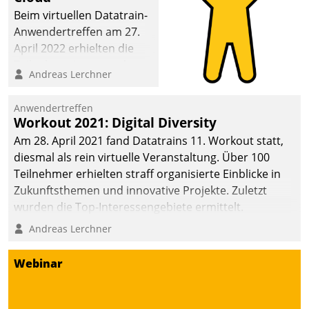
Beim virtuellen Datatrain-
Anwendertreffen am 27.
April 2022 erhielten die
Teilnehmerinnen und
Andreas Lerchner
Teilnehmer kurzweilige
Einblicke in innovative
Anwendertreffen
Cloud-Strategien und -
Workout 2021: Digital Diversity
Lösungen mit hohem
Am 28. April 2021 fand Datatrains 11. Workout statt,
Zukunftspotenzial.
diesmal als rein virtuelle Veranstaltung. Über 100
Teilnehmer erhielten straff organisierte Einblicke in
Zukunftsthemen und innovative Projekte. Zuletzt
wurden die Top-Interessengebiete ermittelt.
Andreas Lerchner
Webinar