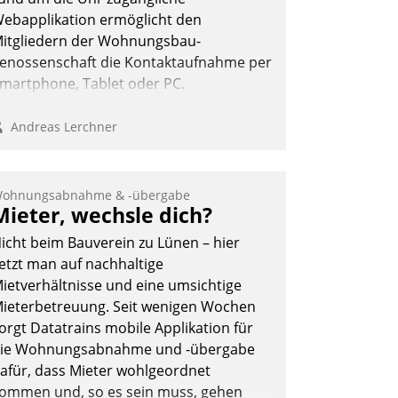
Andreas Lerchner
ebapplikation ermöglicht den
itgliedern der Wohnungs­bau­
enossenschaft die Kontaktaufnahme per
martphone, Tablet oder PC.
Andreas Lerchner
ohnungsabnahme & -übergabe
Mieter, wechsle dich?
icht beim Bauverein zu Lünen – hier
etzt man auf nachhaltige
ietverhältnisse und eine umsichtige
ieterbetreuung. Seit wenigen Wochen
orgt Datatrains mobile Applikation für
ie Wohnungsabnahme und -übergabe
afür, dass Mieter wohlgeordnet
ommen und, so es sein muss, gehen