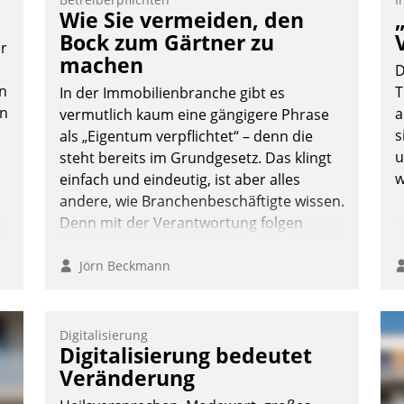
Vernetzungsideen fürs Quartier.
Wie Sie vermeiden, den
Dazwischen zeigte Datatrain, was es
Bock zum Gärtner zu
or
Neues zu bieten hat.
machen
D
n
T
In der Immobilienbranche gibt es
en
a
vermutlich kaum eine gängigere Phrase
s
als „Eigentum verpflichtet“ – denn die
Nadja Hußmann
u
steht bereits im Grundgesetz. Das klingt
w
einfach und eindeutig, ist aber alles
andere, wie Branchenbeschäftigte wissen.
Denn mit der Verantwortung folgen
Verpflichtungen.
Jörn Beckmann
Digitalisierung
Digitalisierung bedeutet
Veränderung