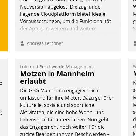
Neuversion abgelöst. Die zugrunde
W
liegende Cloudplattform bietet ideale
M
Voraussetzungen, um die Funktionalität
g
der App zu erweitern und weitere
S
innovative Apps, auch von Drittanbietern,
in SAP zu integrieren.
Andreas Lerchner
Lob- und Beschwerde-Management
W
Motzen in Mannheim
erlaubt
e
N
s
Die GBG Mannheim engagiert sich
M
umfassend für ihre Mieter. Dazu gehören
M
kulturelle, soziale und sportliche
g
s
Aktivitäten, die eine hohe Wohn- und
d
Lebensqualität unterstützen. Nun geht
d
das Engagement noch weiter: Für die
k
zügige Bearbeitung von Beschwerden –