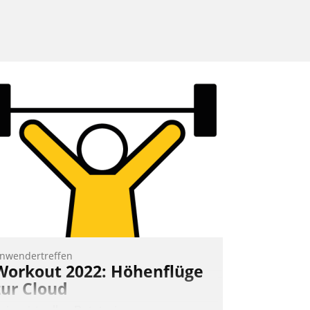
nwendertreffen
Workout 2022: Höhenflüge
zur Cloud
eim virtuellen Datatrain-