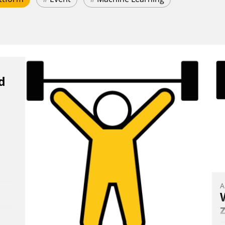
d
A
B