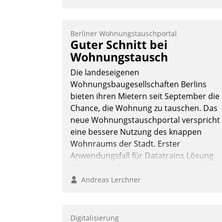
Mehr Flexibilität, weniger Zeitaufwand
und eine einfache Bedienung - das
verspricht das aktuelle Cockpit für mobil
Berliner Wohnungstauschportal
Mitarbeiter von Datatrain. Die meravis
Guter Schnitt bei
Wohnungsbau- und Immobilien GmbH
Wohnungstausch
hat sich dabei für den Betrieb der Lösun
Die landeseigenen
über die SAP Cloud Platform entschiede
Wohnungsbaugesellschaften Berlins
- als erstes Unternehmen am
bieten ihren Mietern seit September die
Wohnungsmarkt.
Chance, die Wohnung zu tauschen. Das
Andreas Lerchner
neue Wohnungstauschportal verspricht
eine bessere Nutzung des knappen
Wohnraums der Stadt. Erster
Anwendungsfall für Datatrains Lösung
API-Hub mit Schnittstellen zu den ERP-
Systemen der Unternehmen.
Andreas Lerchner
Digitalisierung