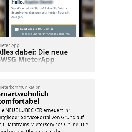
ieter-App
Alles dabei: Die neue
SWSG-MieterApp
ber die SWSG-MieterApp können die
ehr als 50.000 Mieter mit ihrem
ohnungsunternehmen kommunizieren,
ieterkommunikation
uf dem Laufenden bleiben, Daten
Smartwohnlich
insehen und ändern oder
komfortabel
chadensmeldungen abgeben – rund um
ie NEUE LÜBECKER erneuert ihr
ie Uhr.
itglieder-ServicePortal von Grund auf
it Datatrains Mieterservices Online. Die
und um die Uhr zugängliche