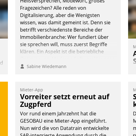
Heilsversprechen, Modewort, großes
Fragezeichen? Alle reden von
Digitalisierung, aber die Wenigsten
wissen, was damit gemeint ist. Denn sie
betrifft verschiedenste Bereiche der
Immobilienbranche: Wer fundiert über
sie sprechen will, muss zuerst Begriffe
M
klären. Ein Aspekt ist die betriebliche
Optimierung: Moderne Softwarelösungen
nd
ermöglichen große Einsparungen durch
Sabine Wiedemann
Ü
optimierte und automatisierte Prozesse.
n
m
Doch man darf nicht zu viel erwarten:
W
Allein mit der Einführung einer neuen
Mieter-App
M
a
Vorreiter setzt erneut auf
Software ist es nicht getan. Die
e
Digitalisierung erfordert von
Zugpferd
S
Unternehmen die Bereitschaft, sich zu
Vor rund einem Jahrzehnt hat die
D
d
überprüfen, zu hinterfragen und zu
GESOBAU eine Mieter-App eingeführt.
M
verändern.
Nun wird die von Datatrain entwickelte
m
SAP-integrierte Anwendung durch die
r