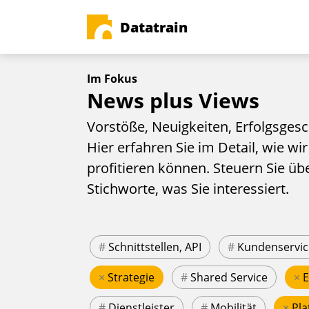
Datatrain
Im Fokus
News plus Views
Vorstöße, Neuigkeiten, Erfolgsgesc
Hier erfahren Sie im Detail, wie wir
profitieren können. Steuern Sie üb
Stichworte, was Sie interessiert.
#
Schnittstellen, API
#
Kundenservic
×
Strategie
#
Shared Service
×
#
Dienstleister
#
Mobilität
×
Pla