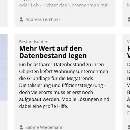
k
oder Lob – richtet das Unternehmen mit
Datatrains Applikation fürs Lob- und
Beschwerde-Management einen eigenen
Andreas Lerchner
Kanal ein.
Bestandsdaten
V
Mehr Wert auf den
Datenbestand legen
Ein belastbarer Datenbestand zu ihren
D
Objekten liefert Wohnungsunternehmen
D
die Grundlage für die Megatrends
B
Digitalisierung und Effizienzsteigerung –
V
doch vielerorts muss er erst noch
B
aufgebaut werden. Mobile Lösungen sind
A
dabei eine große Hilfe.
w
E
Sabine Wiedemann