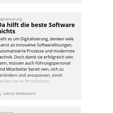
nwendertreffen am 27. April 2022
rhielten die Teilnehmerinnen und
eilnehmer kurzweilige Einblicke in
igitalisierung
Da hilft die beste Software
nnovative Cloud-Strategien und -
nichts
ösungen mit hohem Zukunftspotenzial.
eht es um Digitalisierung, denken viele
uerst an innovative Softwarelösungen,
utomatisierte Prozesse und modernste
Andreas Lerchner
echnik. Doch damit sie erfolgreich sein
ann, müssen auch Führungspersonal
nd Mitarbeiter bereit sein, sich zu
erändern und anzupassen, sonst
erden sie an ihr scheitern.
Sabine Wiedemann
nterview