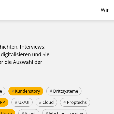
Wir
hichten, Interviews:
 digitalisieren und Sie
er die Auswahl der
e
×
Kundenstory
#
Drittsysteme
ERP
#
UX/UI
#
Cloud
#
Proptechs
ttform
#
Event
#
Machine Learning