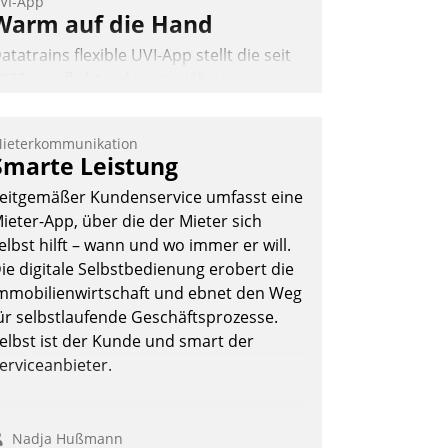
VI-App
Warm auf die Hand
atatrains flexible UVI-App stellt die seit
022 verpflichtende unterjährige
erbrauchsinformation schnell,
uverlässig und leicht bekömmlich bereit:
ieterkommunikation
ie monatlichen Mitteilungen zum
Smarte Leistung
eizungs- und Wasserverbrauch gehen
eitgemäßer Kundenservice umfasst eine
utomatisiert, vollständig und auf
ieter-App, über die der Mieter sich
unsch über mehrere zuvor festgelegte
elbst hilft – wann und wo immer er will.
ommunikationswege bei den
ie digitale Selbstbedienung erobert die
mpfängern ein.
mmobilienwirtschaft und ebnet den Weg
Nadja Hußmann
ür selbstlaufende Geschäftsprozesse.
elbst ist der Kunde und smart der
erviceanbieter.
Nadja Hußmann