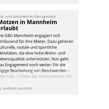
ob- und Beschwerde-Management
Motzen in Mannheim
erlaubt
ie GBG Mannheim engagiert sich
mfassend für ihre Mieter. Dazu gehören
ulturelle, soziale und sportliche
ktivitäten, die eine hohe Wohn- und
ebensqualität unterstützen. Nun geht
as Engagement noch weiter: Für die
ügige Bearbeitung von Beschwerden –
der Lob – richtet das Unternehmen mit
atatrains Applikation fürs Lob- und
eschwerde-Management einen eigenen
Andreas Lerchner
anal ein.