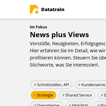
Datatrain
Im Fokus
News plus Views
Vorstöße, Neuigkeiten, Erfolgsgesc
Hier erfahren Sie im Detail, wie wir
profitieren können. Steuern Sie üb
Stichworte, was Sie interessiert.
#
Schnittstellen, API
#
Kundenservic
×
Strategie
#
Shared Service
#
#
Dienstleister
#
Mobilität
#
Pla