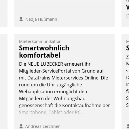
U
D
Nadja Hußmann
2
V
z
Mieterkommunikation
M
D
Smartwohnlich
H
komfortabel
Z
a
M
Die NEUE LÜBECKER erneuert ihr
W
s
Mitglieder-ServicePortal von Grund auf
K
D
mit Datatrains Mieterservices Online. Die
E
I
rund um die Uhr zugängliche
f
Webapplikation ermöglicht den
S
Mitgliedern der Wohnungs­bau­
S
genossenschaft die Kontaktaufnahme per
Smartphone, Tablet oder PC.
n,
Andreas Lerchner