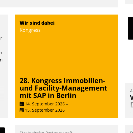
o
D
A
Wir sind dabei
S
Kongress
D
or
U
ü
n
v
en
28. Kongress Immobilien-
und Facility-Management
A
mit SAP in Berlin
14. September 2026
–
15. September 2026
I
u
K
Strategische Partnerschaft
D