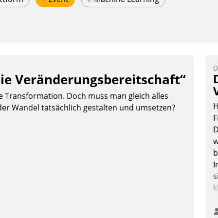
D
ie Veränderungsbereitschaft“
le Transformation. Doch muss man gleich alles
H
der Wandel tatsächlich gestalten und umsetzen?
F
D
w
b
I
s
k
O
e