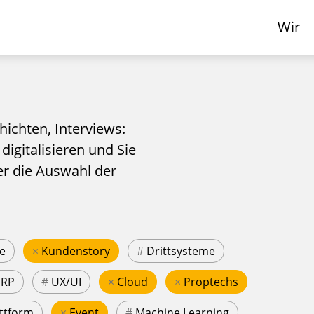
Wir
hichten, Interviews:
 digitalisieren und Sie
er die Auswahl der
e
×
Kundenstory
#
Drittsysteme
ERP
#
UX/UI
×
Cloud
×
Proptechs
ttform
×
Event
#
Machine Learning