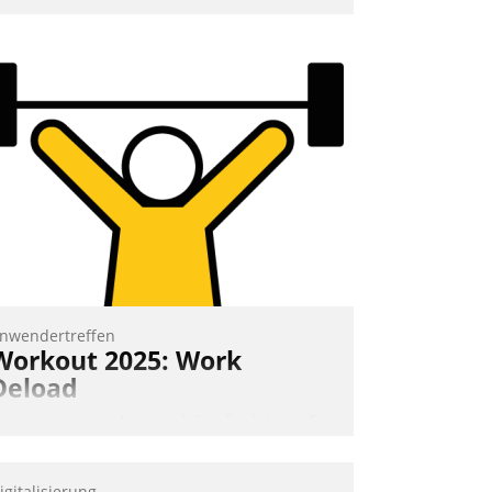
ptimierte und automatisierte Prozesse.
och man darf nicht zu viel erwarten:
llein mit der Einführung einer neuen
oftware ist es nicht getan. Die
igitalisierung erfordert von
nternehmen die Bereitschaft, sich zu
berprüfen, zu hinterfragen und zu
erändern.
nwendertreffen
Workout 2025: Work
Deload
n entspannter Atmosphäre findet am 6.
nd 7. Mai Datatrains Netzwerk-Event im
unden- und Partnerkreis statt. Zentrale
igitalisierung