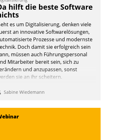
rage: Wie lassen sich Mammutprojekte
Da hilft die beste Software
eistern und Workloads wuppen – bei
nichts
unehmend anspruchsvollen Aufgaben
eht es um Digitalisierung, denken viele
nd abnehmendem Nachwuchs?
uerst an innovative Softwarelösungen,
utomatisierte Prozesse und modernste
echnik. Doch damit sie erfolgreich sein
Nadja Hußmann
ann, müssen auch Führungspersonal
nd Mitarbeiter bereit sein, sich zu
erändern und anzupassen, sonst
erden sie an ihr scheitern.
Sabine Wiedemann
Webinar