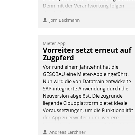
Denn mit der Verantwortung folgen
Verpflichtungen.
Jörn Beckmann
Mieter-App
Vorreiter setzt erneut auf
Zugpferd
Vor rund einem Jahrzehnt hat die
GESOBAU eine Mieter-App eingeführt.
Nun wird die von Datatrain entwickelte
SAP-integrierte Anwendung durch die
Neuversion abgelöst. Die zugrunde
liegende Cloudplattform bietet ideale
Voraussetzungen, um die Funktionalität
der App zu erweitern und weitere
innovative Apps, auch von Drittanbieter
in SAP zu integrieren.
Andreas Lerchner