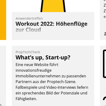
Z
Z
e
Anwendertreffen
Workout 2022: Höhenflüge
zur Cloud
Beim virtuellen Datatrain-
Anwendertreffen am 27. April 2022
erhielten die Teilnehmerinnen und
PropTechCheck
Teilnehmer kurzweilige Einblicke in
What’s up, Start-up?
innovative Cloud-Strategien und -
Eine neue Website führt
Lösungen mit hohem Zukunftspotenzial.
innovationsfreudige
Immobilienunternehmen zu passenden
Partnern aus der Proptech-Szene.
Fallbeispiele und Video-Interviews liefern
Andreas Lerchner
ein sprechendes Bild der Potenziale und
Fähigkeiten.
n.