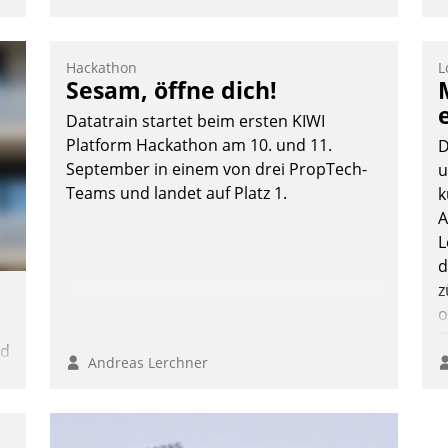
Hackathon
L
Sesam, öffne dich!
Datatrain startet beim ersten KIWI
Platform Hackathon am 10. und 11.
D
September in einem von drei PropTech-
u
Teams und landet auf Platz 1.
k
A
L
d
z
o
D
nd
B
Andreas Lerchner
K
n