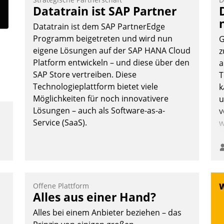
F
Datatrain ist SAP Partner
m
Datatrain ist dem SAP PartnerEdge
z
Programm beigetreten und wird nun
G
u
eigene Lösungen auf der SAP HANA Cloud
z
Platform entwickeln – und diese über den
a
SAP Store vertreiben. Diese
T
Technologieplattform bietet viele
k
Möglichkeiten für noch innovativere
u
Lösungen – auch als Software-as-a-
v
Service (SaaS).
w
Offene Plattform
Alles aus einer Hand?
Alles bei einem Anbieter beziehen – das