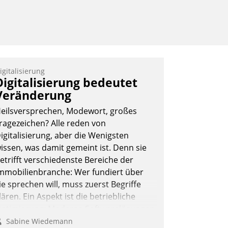
igitalisierung
Digitalisierung bedeutet
Veränderung
eilsversprechen, Modewort, großes
ragezeichen? Alle reden von
igitalisierung, aber die Wenigsten
issen, was damit gemeint ist. Denn sie
etrifft verschiedenste Bereiche der
mmobilienbranche: Wer fundiert über
ie sprechen will, muss zuerst Begriffe
lären. Ein Aspekt ist die betriebliche
ptimierung: Moderne Softwarelösungen
rmöglichen große Einsparungen durch
Sabine Wiedemann