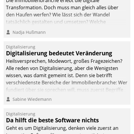
Die Immobilienbranche erlebt die digitale
Transformation. Doch muss man gleich alles über
den Haufen werfen? Wie lässt sich der Wandel
tatsächlich gestalten und umsetzen? Welche
Argumente zählen wirklich?
Nadja Hußmann
Digitalisierung
Digitalisierung bedeutet Veränderung
Heilsversprechen, Modewort, großes Fragezeichen?
Alle reden von Digitalisierung, aber die Wenigsten
wissen, was damit gemeint ist. Denn sie betrifft
verschiedenste Bereiche der Immobilienbranche: Wer
fundiert über sie sprechen will, muss zuerst Begriffe
klären. Ein Aspekt ist die betriebliche Optimierung:
Sabine Wiedemann
Moderne Softwarelösungen ermöglichen große
Einsparungen durch optimierte und automatisierte
Digitalisierung
Prozesse. Doch man darf nicht zu viel erwarten: Allein
Da hilft die beste Software nichts
mit der Einführung einer neuen Software ist es nicht
Geht es um Digitalisierung, denken viele zuerst an
getan. Die Digitalisierung erfordert von Unternehmen