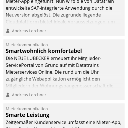
Mieter-App eingeführt. Nun wird die von Datatrain
entwickelte SAP-integrierte Anwendung durch die
Neuversion abgelöst. Die zugrunde liegende
Cloudplattform bietet ideale Voraussetzungen, um
die Funktionalität der App zu erweitern und weitere
Andreas Lerchner
innovative Apps, auch von Drittanbietern, in SAP zu
integrieren.
Mieterkommunikation
Smartwohnlich komfortabel
Die NEUE LÜBECKER erneuert ihr Mitglieder-
ServicePortal von Grund auf mit Datatrains
Mieterservices Online. Die rund um die Uhr
zugängliche Webapplikation ermöglicht den
Mitgliedern der Wohnungs­bau­genossenschaft die
Kontaktaufnahme per Smartphone, Tablet oder PC.
Andreas Lerchner
Mieterkommunikation
Smarte Leistung
Zeitgemäßer Kundenservice umfasst eine Mieter-App,