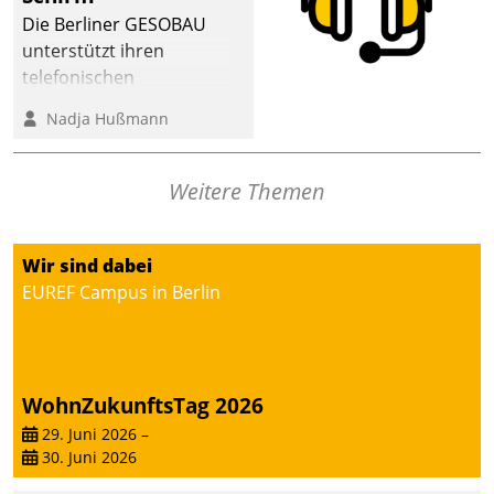
abgeben – rund um die
Die Berliner GESOBAU
Uhr.
unterstützt ihren
telefonischen
Mieterservice mit einem
Nadja Hußmann
digitalen Cockpit, das
situationsbezogen
passende Fragen und
Weitere Themen
Schlagworte auswirft.
Eine intuitive
Dialogführung ermöglicht
Wir sind dabei
dem externen
EUREF Campus in Berlin
Serviceteam, Anrufe von
Mietenden zügiger und
effizienter zu bearbeiten.
WohnZukunftsTag 2026
29. Juni 2026
–
30. Juni 2026