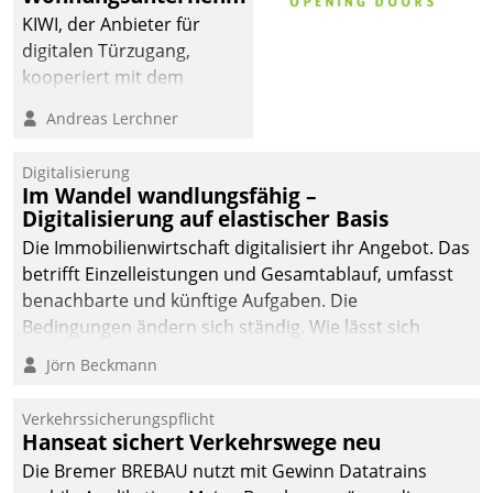
sich dabei für den Betrieb
KIWI, der Anbieter für
der Lösung über die SAP
digitalen Türzugang,
Cloud Platform
kooperiert mit dem
entschieden - als erstes
Beratungs- und
Andreas Lerchner
Unternehmen am
Softwareentwicklungshaus
Wohnungsmarkt.
Datatrain.
Digitalisierung
Im Wandel wandlungsfähig –
Digitalisierung auf elastischer Basis
Die Immobilienwirtschaft digitalisiert ihr Angebot. Das
betrifft Einzelleistungen und Gesamtablauf, umfasst
benachbarte und künftige Aufgaben. Die
Bedingungen ändern sich ständig. Wie lässt sich
technisch die Kontrolle wahren und zugleich Freiraum
Jörn Beckmann
fürs Wachsen öffnen?
Verkehrssicherungspflicht
Hanseat sichert Verkehrswege neu
Die Bremer BREBAU nutzt mit Gewinn Datatrains