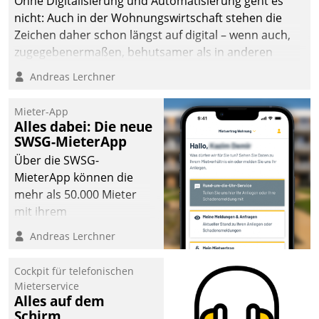
Ohne Digitalisierung und Automatisierung geht es
nicht: Auch in der Wohnungswirtschaft stehen die
Zeichen daher schon längst auf digital – wenn auch,
zugegebenermaßen, behutsamer als in anderen
Branchen.
Andreas Lerchner
Mieter-App
Alles dabei: Die neue
SWSG-MieterApp
Über die SWSG-
MieterApp können die
mehr als 50.000 Mieter
mit ihrem
Wohnungsunternehmen
Andreas Lerchner
kommunizieren, auf dem
Laufenden bleiben, Daten
Cockpit für telefonischen
einsehen und ändern
Mieterservice
oder
Alles auf dem
Schirm
Schadensmeldungen