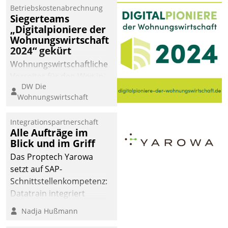
Betriebskostenabrechnung
Siegerteams
„Digitalpioniere der
Wohnungswirtschaft
2024“ gekürt
Wohnungswirtschaftliche
Vorreiter für den Weg in
DW Die
eine digitale Zukunft zu
Wohnungswirtschaft
finden, ist das Ziel des
Awards „Digitalpioniere
Integrationspartnerschaft
der
Alle Aufträge im
Wohnungswirtschaft“.
Blick und im Griff
Bewerben können sich
Das Proptech Yarowa
dafür ein Team
setzt auf SAP-
bestehend aus
Schnittstellenkompetenz:
Wohnungsunternehmen
Datatrain integriert
und PropTech.
Yarowas Portal zur
Nadja Hußmann
Vergabe und Verwaltung