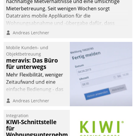
nachhaltige Mietverhältnisse und eine umsichtige
Mieterbetreuung. Seit wenigen Wochen sorgt
Datatrains mobile Applikation für die
Wohnungsabnahme und -übergabe dafür, dass
Mieter wohlgeordnet kommen und, so es sein muss,
Andreas Lerchner
gehen können.
Mobile Kunden- und
Objektbetreuung
meravis: Das Büro
für unterwegs
Mehr Flexibilität, weniger
Zeitaufwand und eine
einfache Bedienung - das
verspricht das aktuelle
Andreas Lerchner
Cockpit für mobile
Mitarbeiter von
Integration
Datatrain. Die meravis
KIWI-Schnittstelle
Wohnungsbau- und
für
Immobilien GmbH hat
Wohnungsunternehmen