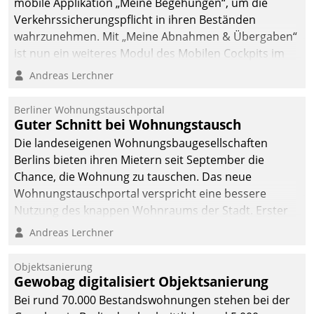
mobile Applikation „Meine Begehungen“, um die
Verkehrssicherungspflicht in ihren Beständen
wahrzunehmen. Mit „Meine Abnahmen & Übergaben“
ist nun ein weiteres Modul des Mobilen Cockpits im
Einsatz.
Andreas Lerchner
Berliner Wohnungstauschportal
Guter Schnitt bei Wohnungstausch
Die landeseigenen Wohnungsbaugesellschaften
Berlins bieten ihren Mietern seit September die
Chance, die Wohnung zu tauschen. Das neue
Wohnungstauschportal verspricht eine bessere
Nutzung des knappen Wohnraums der Stadt. Erster
Anwendungsfall für Datatrains Lösung API-Hub mit
Andreas Lerchner
Schnittstellen zu den ERP-Systemen der
Unternehmen.
Objektsanierung
Gewobag digitalisiert Objektsanierung
Bei rund 70.000 Bestandswohnungen stehen bei der