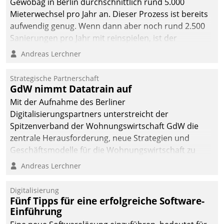
Gewobag in Berlin durchschnittlich rund 5.000
Mieterwechsel pro Jahr an. Dieser Prozess ist bereits
aufwendig genug. Wenn dann aber noch rund 2.500
Sanierungen pro Jahr mit reinspielen, ist der
Betreuungs- und Organisationsaufwand immens. Im
Andreas Lerchner
Rahmen ihrer Digitalisierungsstrategie hat das
kommunale Wohnungsbauunternehmen daher
Strategische Partnerschaft
gemeinsam mit der Berliner Datatrain GmbH den
GdW nimmt Datatrain auf
Teilprozess der Objektsanierung digitalisiert.
Mit der Aufnahme des Berliner
Digitalisierungspartners unterstreicht der
Spitzenverband der Wohnungswirtschaft GdW die
zentrale Herausforderung, neue Strategien und
Geschäftsmodelle für die Wohnungswirtschaft zu
entwickeln.
Andreas Lerchner
Digitalisierung
Fünf Tipps für eine erfolgreiche Software-
Einführung