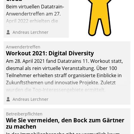
Beim virtuellen Datatrain-
Anwendertreffen am 27.
April 2022 erhielten die
Teilnehmerinnen und
Andreas Lerchner
Teilnehmer kurzweilige
Einblicke in innovative
Anwendertreffen
Cloud-Strategien und -
Workout 2021: Digital Diversity
Lösungen mit hohem
Am 28. April 2021 fand Datatrains 11. Workout statt,
Zukunftspotenzial.
diesmal als rein virtuelle Veranstaltung. Über 100
Teilnehmer erhielten straff organisierte Einblicke in
Zukunftsthemen und innovative Projekte. Zuletzt
wurden die Top-Interessengebiete ermittelt.
Andreas Lerchner
Betreiberpflichten
Wie Sie vermeiden, den Bock zum Gärtner
zu machen