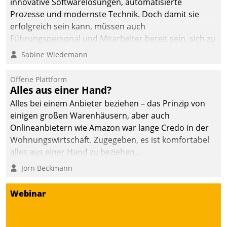
innovative Softwarelösungen, automatisierte
die Bereitschaft, sich zu überprüfen, zu hinterfragen
Prozesse und modernste Technik. Doch damit sie
und zu verändern.
erfolgreich sein kann, müssen auch
Führungspersonal und Mitarbeiter bereit sein, sich zu
verändern und anzupassen, sonst werden sie an ihr
Sabine Wiedemann
scheitern.
Offene Plattform
Alles aus einer Hand?
Alles bei einem Anbieter beziehen – das Prinzip von
einigen großen Warenhäusern, aber auch
Onlineanbietern wie Amazon war lange Credo in der
Wohnungswirtschaft. Zugegeben, es ist komfortabel
alles aus einer Hand zu beziehen...
Jörn Beckmann
Webinar