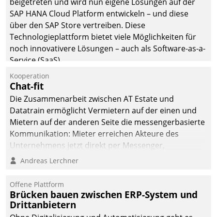
beigetreten und wird nun eigene Lösungen auf der
man auf
SAP HANA Cloud Platform entwickeln – und diese
Cloudtechnologie,
über den SAP Store vertreiben. Diese
bewährte und Startup-
Technologieplattform bietet viele Möglichkeiten für
Partner sowie erstmals
noch innovativere Lösungen – auch als Software-as-a-
agile Projektmethoden.
Service (SaaS).
Kooperation
Chat-fit
Die Zusammenarbeit zwischen AT Estate und
Datatrain ermöglicht Vermietern auf der einen und
Mietern auf der anderen Seite die messengerbasierte
Kommunikation: Mieter erreichen Akteure des
Unternehmens jetzt direkt per Messenger,
Mitarbeiter oder Dienstleister empfangen oder
Andreas Lerchner
versenden die Nachrichten via Cockpit.
Offene Plattform
Brücken bauen zwischen ERP-System und
Drittanbietern