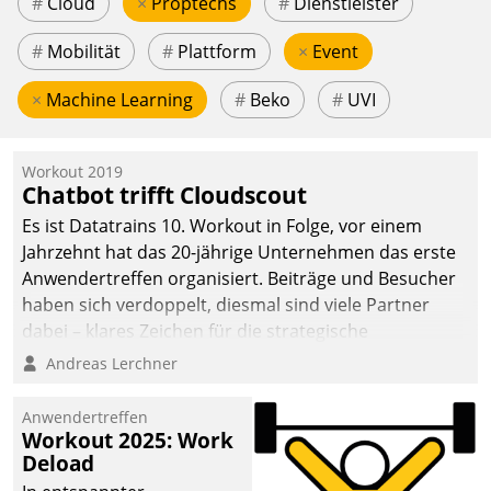
#
Cloud
×
Proptechs
#
Dienstleister
#
Mobilität
#
Plattform
×
Event
×
Machine Learning
#
Beko
#
UVI
Workout 2019
Chatbot trifft Cloudscout
Es ist Datatrains 10. Workout in Folge, vor einem
Jahrzehnt hat das 20-jährige Unternehmen das erste
Anwendertreffen organisiert. Beiträge und Besucher
haben sich verdoppelt, diesmal sind viele Partner
dabei – klares Zeichen für die strategische
Fokussierung auf den Kunden.
Andreas Lerchner
Anwendertreffen
Workout 2025: Work
Deload