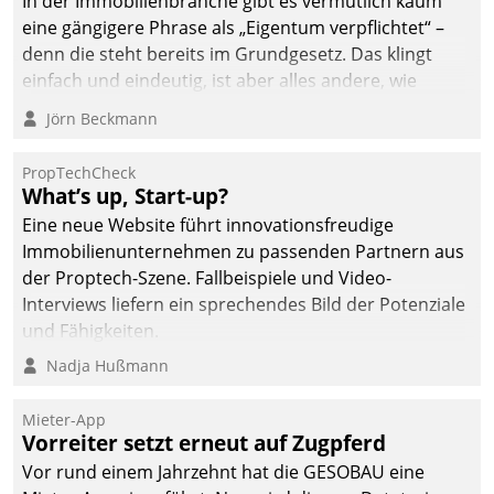
In der Immobilienbranche gibt es vermutlich kaum
eine gängigere Phrase als „Eigentum verpflichtet“ –
denn die steht bereits im Grundgesetz. Das klingt
einfach und eindeutig, ist aber alles andere, wie
Branchenbeschäftigte wissen. Denn mit der
Jörn Beckmann
Verantwortung folgen Verpflichtungen.
PropTechCheck
What’s up, Start-up?
Eine neue Website führt innovationsfreudige
Immobilienunternehmen zu passenden Partnern aus
der Proptech-Szene. Fallbeispiele und Video-
Interviews liefern ein sprechendes Bild der Potenziale
und Fähigkeiten.
Nadja Hußmann
Mieter-App
Vorreiter setzt erneut auf Zugpferd
Vor rund einem Jahrzehnt hat die GESOBAU eine