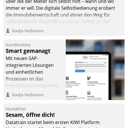
über die der Mieter sich selbst hilft – wann und wo
immer er will. Die digitale Selbstbedienung erobert
die Immobilienwirtschaft und ebnet den Weg für
selbstlaufende Geschäftsprozesse. Selbst ist der
Kunde und smart der Serviceanbieter.
Nadja Hußmann
Kundenstory
Smart gemanagt
Mit neuen SAP-
integrierten Lösungen
und einheitlichen
Prozessen ist das
Immobilienmanagement
der Bayerischen
Nadja Hußmann
Versorgungskammer im
Ressort Kapitalanlage für
Hackathon
künftige Aufgaben und
Sesam, öffne dich!
Herausforderungen
Datatrain startet beim ersten KIWI Platform
gerüstet.