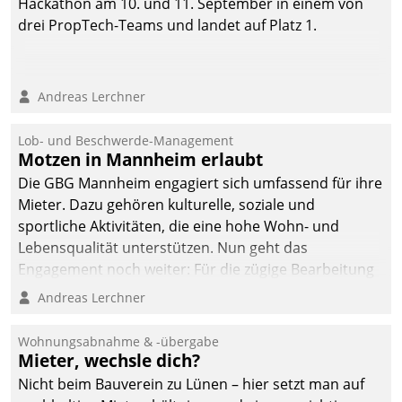
Hackathon am 10. und 11. September in einem von
drei PropTech-Teams und landet auf Platz 1.
Andreas Lerchner
Lob- und Beschwerde-Management
Motzen in Mannheim erlaubt
Die GBG Mannheim engagiert sich umfassend für ihre
Mieter. Dazu gehören kulturelle, soziale und
sportliche Aktivitäten, die eine hohe Wohn- und
Lebensqualität unterstützen. Nun geht das
Engagement noch weiter: Für die zügige Bearbeitung
von Beschwerden – oder Lob – richtet das
Andreas Lerchner
Unternehmen mit Datatrains Applikation fürs Lob-
und Beschwerde-Management einen eigenen Kanal
Wohnungsabnahme & -übergabe
ein.
Mieter, wechsle dich?
Nicht beim Bauverein zu Lünen – hier setzt man auf