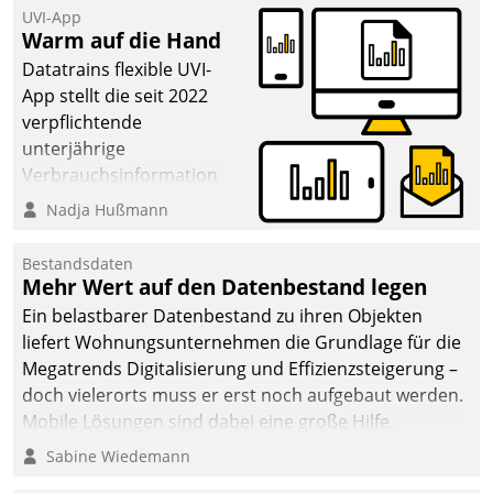
UVI-App
Warm auf die Hand
Datatrains flexible UVI-
App stellt die seit 2022
verpflichtende
unterjährige
Verbrauchsinformation
schnell, zuverlässig und
Nadja Hußmann
leicht bekömmlich bereit:
Die monatlichen
Bestandsdaten
Mitteilungen zum
Mehr Wert auf den Datenbestand legen
Heizungs- und
Ein belastbarer Datenbestand zu ihren Objekten
Wasserverbrauch gehen
liefert Wohnungsunternehmen die Grundlage für die
automatisiert, vollständig
Megatrends Digitalisierung und Effizienzsteigerung –
und auf Wunsch über
doch vielerorts muss er erst noch aufgebaut werden.
mehrere zuvor
Mobile Lösungen sind dabei eine große Hilfe.
festgelegte
Sabine Wiedemann
Kommunikationswege bei
den Empfängern ein.