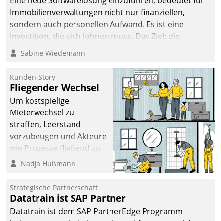
Eine neue Softwarelösung einzuführen, bedeutet für
Immobilienverwaltungen nicht nur finanziellen,
sondern auch personellen Aufwand. Es ist eine
Investition, die sich lohnen muss. Das Ziel: die
nachhaltige Optimierung der Geschäftsabläufe. Damit
Sabine Wiedemann
dieses Ziel erreicht wird, sollten einige Grundregeln
befolgt werden.
Kunden-Story
Fliegender Wechsel
Um kostspielige
Mieterwechsel zu
straffen, Leerstand
vorzubeugen und Akteure
wie Prozesse fließend zu
vernetzen, nutzt die
Nadja Hußmann
Berliner Gewobag seit
Jahresbeginn eine
Strategische Partnerschaft
Überblick, Einsicht und
Datatrain ist SAP Partner
Eingriff bietende Lösung.
Datatrain ist dem SAP PartnerEdge Programm
Zur Entwicklung setzte