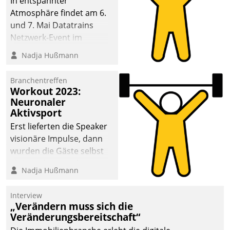
In entspannter
Atmosphäre findet am 6.
und 7. Mai Datatrains
Netzwerk-Event im
Kunden- und Partnerkreis
Nadja Hußmann
statt. Zentrale Frage: Wie
lassen sich
Branchentreffen
Mammutprojekte
Workout 2023:
meistern und Workloads
Neuronaler
Aktivsport
wuppen – bei zunehmend
anspruchsvollen
Erst lieferten die Speaker
Aufgaben und
visionäre Impulse, dann
abnehmendem
wurden die Gäste selbst
Nachwuchs?
aktiv und sammelten
Nadja Hußmann
methodisch
Vernetzungsideen fürs
Interview
Quartier. Dazwischen
„Verändern muss sich die
zeigte Datatrain, was es
Veränderungsbereitschaft“
Neues zu bieten hat.