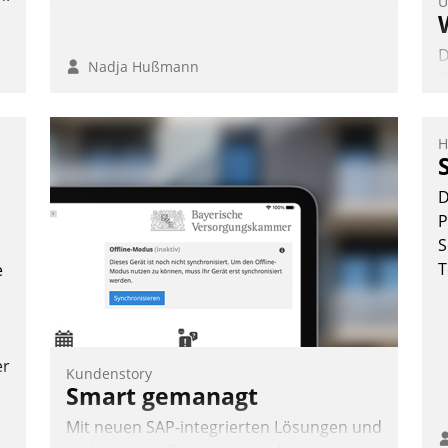
U
D
Nadja Hußmann
2
V
z
H
D
H
D
a
P
W
S
K
T
e
E
er
Kundenstory
Smart gemanagt
Mit neuen SAP-integrierten Lösungen und