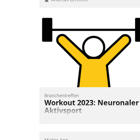
Branchentreffen
Workout 2023: Neuronaler
Aktivsport
Erst lieferten die Speaker visionäre
Impulse, dann wurden die Gäste selbst
aktiv und sammelten methodisch
Mieter-App