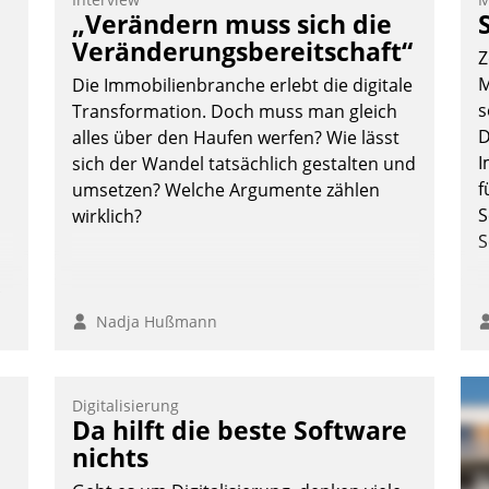
Teilnehmer kurzweilige Einblicke in
„Verändern muss sich die
innovative Cloud-Strategien und -
Veränderungsbereitschaft“
Z
Lösungen mit hohem Zukunftspotenzial.
M
Die Immobilienbranche erlebt die digitale
s
Transformation. Doch muss man gleich
D
alles über den Haufen werfen? Wie lässt
I
sich der Wandel tatsächlich gestalten und
Andreas Lerchner
f
umsetzen? Welche Argumente zählen
S
wirklich?
S
n,
Nadja Hußmann
Digitalisierung
Da hilft die beste Software
nichts