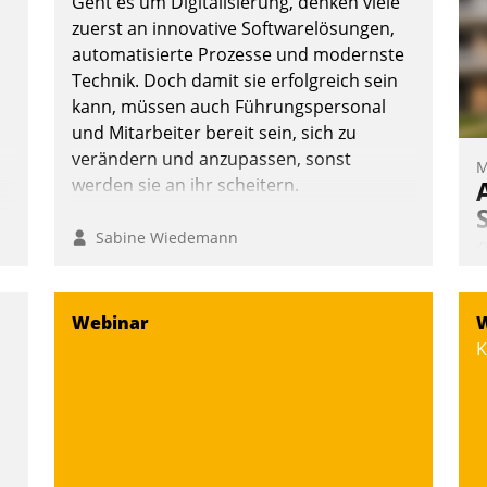
Geht es um Digitalisierung, denken viele
zuerst an innovative Softwarelösungen,
automatisierte Prozesse und modernste
Technik. Doch damit sie erfolgreich sein
kann, müssen auch Führungspersonal
und Mitarbeiter bereit sein, sich zu
verändern und anzupassen, sonst
M
werden sie an ihr scheitern.
n
Sabine Wiedemann
Ü
m
W
Webinar
W
a
K
e
S
d