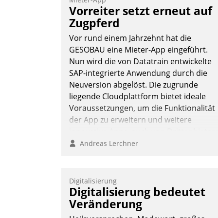
Vernetzungsideen fürs Quartier.
Vorreiter setzt erneut auf
Dazwischen zeigte Datatrain, was es
Zugpferd
Neues zu bieten hat.
Vor rund einem Jahrzehnt hat die
GESOBAU eine Mieter-App eingeführt.
Nun wird die von Datatrain entwickelte
SAP-integrierte Anwendung durch die
Nadja Hußmann
Neuversion abgelöst. Die zugrunde
liegende Cloudplattform bietet ideale
Voraussetzungen, um die Funktionalität
der App zu erweitern und weitere
innovative Apps, auch von Drittanbieter
in SAP zu integrieren.
Andreas Lerchner
Digitalisierung
Digitalisierung bedeutet
Veränderung