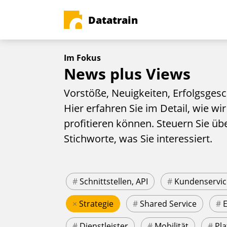
Datatrain
Im Fokus
News plus Views
Vorstöße, Neuigkeiten, Erfolgsgesc
Hier erfahren Sie im Detail, wie wir
profitieren können. Steuern Sie üb
Stichworte, was Sie interessiert.
#
Schnittstellen, API
#
Kundenservic
×
Strategie
#
Shared Service
#
#
Dienstleister
#
Mobilität
#
Pla