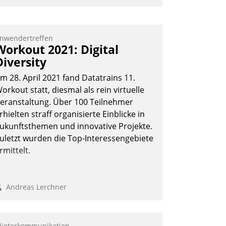
nd 7. Mai Datatrains Netzwerk-Event im
unden- und Partnerkreis statt. Zentrale
rage: Wie lassen sich Mammutprojekte
nwendertreffen
Workout 2021: Digital
eistern und Workloads wuppen – bei
Diversity
unehmend anspruchsvollen Aufgaben
nd abnehmendem Nachwuchs?
m 28. April 2021 fand Datatrains 11.
orkout statt, diesmal als rein virtuelle
eranstaltung. Über 100 Teilnehmer
Nadja Hußmann
rhielten straff organisierte Einblicke in
ukunftsthemen und innovative Projekte.
uletzt wurden die Top-Interessengebiete
rmittelt.
Andreas Lerchner
ieterkommunikation