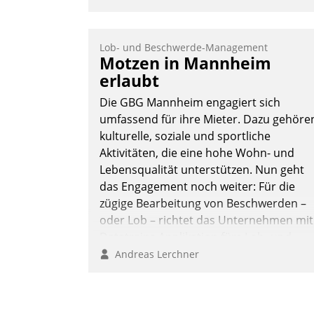
Lob- und Beschwerde-Management
Motzen in Mannheim
erlaubt
Die GBG Mannheim engagiert sich
umfassend für ihre Mieter. Dazu gehöre
kulturelle, soziale und sportliche
Aktivitäten, die eine hohe Wohn- und
Lebensqualität unterstützen. Nun geht
das Engagement noch weiter: Für die
zügige Bearbeitung von Beschwerden –
oder Lob – richtet das Unternehmen mit
Datatrains Applikation fürs Lob- und
Beschwerde-Management einen eigene
Andreas Lerchner
Kanal ein.