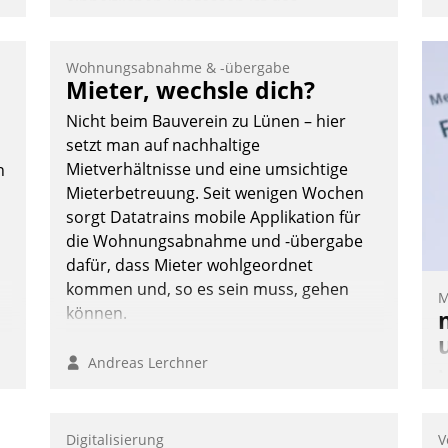
einheitlichen Prozessen ist das
Immobilienmanagement der Bayerischen
Versorgungskammer im Ressort
Wohnungsabnahme & -übergabe
Kapitalanlage für künftige Aufgaben und
Mieter, wechsle dich?
Herausforderungen gerüstet.
Nicht beim Bauverein zu Lünen – hier
setzt man auf nachhaltige
Mietverhältnisse und eine umsichtige
n
Mieterbetreuung. Seit wenigen Wochen
sorgt Datatrains mobile Applikation für
Nadja Hußmann
die Wohnungsabnahme und -übergabe
dafür, dass Mieter wohlgeordnet
kommen und, so es sein muss, gehen
M
können.
n
Andreas Lerchner
M
u
v
Digitalisierung
V
M