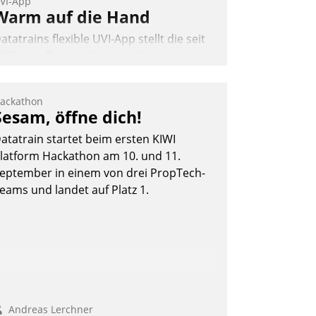
VI-App
Warm auf die Hand
atatrains flexible UVI-App stellt die seit
022 verpflichtende unterjährige
erbrauchsinformation schnell,
uverlässig und leicht bekömmlich bereit:
ackathon
ie monatlichen Mitteilungen zum
Sesam, öffne dich!
eizungs- und Wasserverbrauch gehen
atatrain startet beim ersten KIWI
utomatisiert, vollständig und auf
latform Hackathon am 10. und 11.
unsch über mehrere zuvor festgelegte
eptember in einem von drei PropTech-
ommunikationswege bei den
eams und landet auf Platz 1.
mpfängern ein.
Nadja Hußmann
Andreas Lerchner