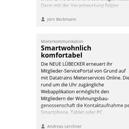
Denn mit der Verantwortung folgen
Verpflichtungen.
Jörn Beckmann
Mieterkommunikation
Smartwohnlich
komfortabel
Die NEUE LÜBECKER erneuert ihr
Mitglieder-ServicePortal von Grund auf
mit Datatrains Mieterservices Online. Di
rund um die Uhr zugängliche
Webapplikation ermöglicht den
Mitgliedern der Wohnungs­bau­
genossenschaft die Kontaktaufnahme p
Smartphone, Tablet oder PC.
Andreas Lerchner