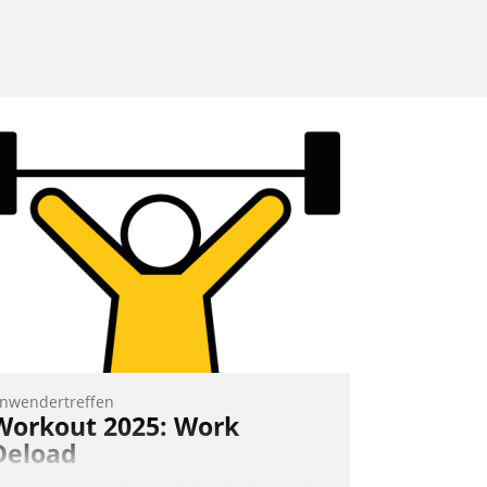
nwendertreffen
Workout 2025: Work
Deload
n entspannter Atmosphäre findet am 6.