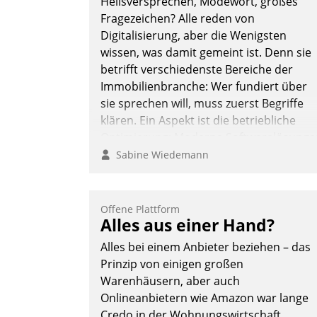
Heilsversprechen, Modewort, großes
Fragezeichen? Alle reden von
Digitalisierung, aber die Wenigsten
wissen, was damit gemeint ist. Denn sie
betrifft verschiedenste Bereiche der
Immobilienbranche: Wer fundiert über
sie sprechen will, muss zuerst Begriffe
klären. Ein Aspekt ist die betriebliche
Optimierung: Moderne Softwarelösunge
ermöglichen große Einsparungen durch
Sabine Wiedemann
optimierte und automatisierte Prozesse.
Doch man darf nicht zu viel erwarten:
Allein mit der Einführung einer neuen
Offene Plattform
Alles aus einer Hand?
Software ist es nicht getan. Die
Digitalisierung erfordert von
Alles bei einem Anbieter beziehen – das
Unternehmen die Bereitschaft, sich zu
Prinzip von einigen großen
überprüfen, zu hinterfragen und zu
Warenhäusern, aber auch
verändern.
Onlineanbietern wie Amazon war lange
Credo in der Wohnungswirtschaft.