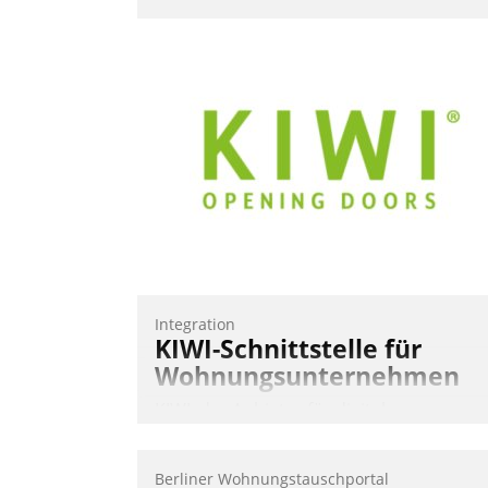
Integration
KIWI-Schnittstelle für
Wohnungsunternehmen
KIWI, der Anbieter für digitalen
Türzugang, kooperiert mit dem
Beratungs- und
Berliner Wohnungstauschportal
Softwareentwicklungshaus Datatrain.