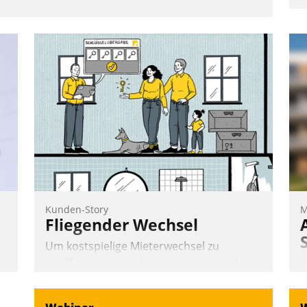
Kunden-Story
M
Fliegender Wechsel
Um kostspielige Mieterwechsel zu
straffen, Leerstand vorzubeugen und
Ü
Akteure wie Prozesse fließend zu
m
vernetzen, nutzt die Berliner Gewobag
e
W