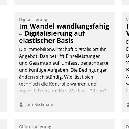
Kanal ein.
Digitalisierung
V
Im Wandel wandlungsfähig
– Digitalisierung auf
elastischer Basis
D
D
Die Immobilienwirtschaft digitalisiert ihr
B
Angebot. Das betrifft Einzelleistungen
V
und Gesamtablauf, umfasst benachbarte
B
und künftige Aufgaben. Die Bedingungen
A
ändern sich ständig. Wie lässt sich
w
technisch die Kontrolle wahren und
E
zugleich Freiraum fürs Wachsen öffnen?
Jörn Beckmann
Objektsanierung
D