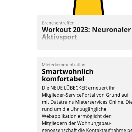
Nadja Hußmann
Branchentreffen
Workout 2023: Neuronaler
Aktivsport
Erst lieferten die Speaker visionäre
Impulse, dann wurden die Gäste selbst
aktiv und sammelten methodisch
Mieterkommunikation
Vernetzungsideen fürs Quartier.
Smartwohnlich
Dazwischen zeigte Datatrain, was es
komfortabel
Neues zu bieten hat.
Die NEUE LÜBECKER erneuert ihr
Mitglieder-ServicePortal von Grund auf
mit Datatrains Mieterservices Online. Di
rund um die Uhr zugängliche
Nadja Hußmann
Webapplikation ermöglicht den
Mitgliedern der Wohnungs­bau­
genossenschaft die Kontaktaufnahme p