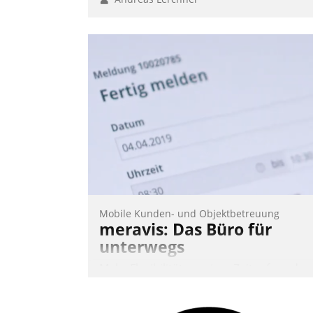
Mobile Kunden- und Objektbetreuung
meravis: Das Büro für
unterwegs
Mehr Flexibilität, weniger Zeitaufwand
und eine einfache Bedienung - das
verspricht das aktuelle Cockpit für mobil