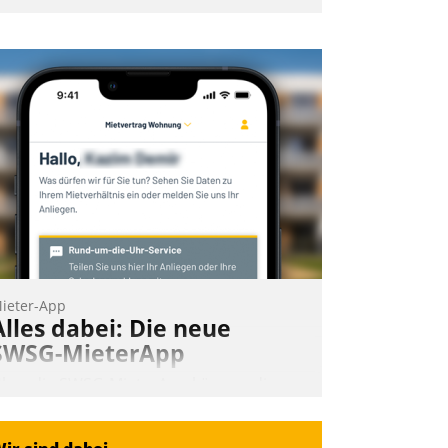
ieter-App
Alles dabei: Die neue
SWSG-MieterApp
ber die SWSG-MieterApp können die
ehr als 50.000 Mieter mit ihrem
ohnungsunternehmen kommunizieren,