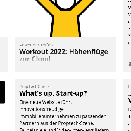
A
W
V
e
Z
Z
e
Anwendertreffen
Workout 2022: Höhenflüge
zur Cloud
Beim virtuellen Datatrain-
Anwendertreffen am 27. April 2022
erhielten die Teilnehmerinnen und
PropTechCheck
I
Teilnehmer kurzweilige Einblicke in
What’s up, Start-up?
innovative Cloud-Strategien und -
Eine neue Website führt
Lösungen mit hohem Zukunftspotenzial.
innovationsfreudige
D
Immobilienunternehmen zu passenden
T
Partnern aus der Proptech-Szene.
a
Fallbeispiele und Video-Interviews liefern
s