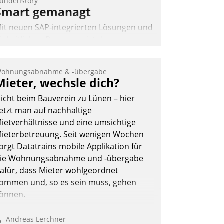
undenstory
Smart gemanagt
it neuen SAP-integrierten Lösungen und
inheitlichen Prozessen ist das
mmobilienmanagement der Bayerischen
ersorgungskammer im Ressort
ohnungsabnahme & -übergabe
apitalanlage für künftige Aufgaben und
Mieter, wechsle dich?
erausforderungen gerüstet.
icht beim Bauverein zu Lünen – hier
etzt man auf nachhaltige
ietverhältnisse und eine umsichtige
ieterbetreuung. Seit wenigen Wochen
orgt Datatrains mobile Applikation für
Nadja Hußmann
ie Wohnungsabnahme und -übergabe
afür, dass Mieter wohlgeordnet
ommen und, so es sein muss, gehen
önnen.
Andreas Lerchner