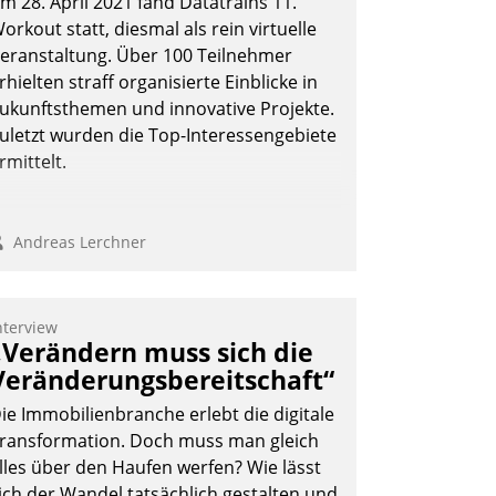
m 28. April 2021 fand Datatrains 11.
orkout statt, diesmal als rein virtuelle
eranstaltung. Über 100 Teilnehmer
rhielten straff organisierte Einblicke in
ukunftsthemen und innovative Projekte.
uletzt wurden die Top-Interessengebiete
rmittelt.
Andreas Lerchner
nterview
„Verändern muss sich die
Veränderungsbereitschaft“
ie Immobilienbranche erlebt die digitale
ransformation. Doch muss man gleich
lles über den Haufen werfen? Wie lässt
ich der Wandel tatsächlich gestalten und