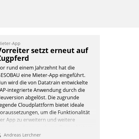
ieter-App
Vorreiter setzt erneut auf
Zugpferd
or rund einem Jahrzehnt hat die
ESOBAU eine Mieter-App eingeführt.
un wird die von Datatrain entwickelte
AP-integrierte Anwendung durch die
euversion abgelöst. Die zugrunde
iegende Cloudplattform bietet ideale
oraussetzungen, um die Funktionalität
er App zu erweitern und weitere
nnovative Apps, auch von Drittanbietern,
n SAP zu integrieren.
Andreas Lerchner