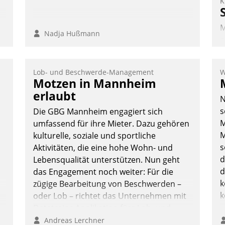
K
M
Nadja Hußmann
e
I
V
Lob- und Beschwerde-Management
W
K
Motzen in Mannheim
H
erlaubt
N
s
Die GBG Mannheim engagiert sich
M
umfassend für ihre Mieter. Dazu gehören
M
kulturelle, soziale und sportliche
s
Aktivitäten, die eine hohe Wohn- und
d
Lebensqualität unterstützen. Nun geht
d
das Engagement noch weiter: Für die
k
zügige Bearbeitung von Beschwerden –
k
oder Lob – richtet das Unternehmen mit
Datatrains Applikation fürs Lob- und
Beschwerde-Management einen eigenen
Andreas Lerchner