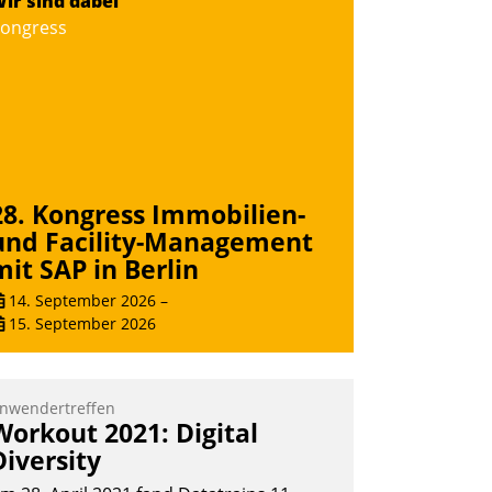
ir sind dabei
uf dem Laufenden bleiben, Daten
ongress
insehen und ändern oder
chadensmeldungen abgeben – rund um
ie Uhr.
Andreas Lerchner
28. Kongress Immobilien-
und Facility-Management
mit SAP in Berlin
14. September 2026
–
15. September 2026
nwendertreffen
Workout 2021: Digital
Diversity