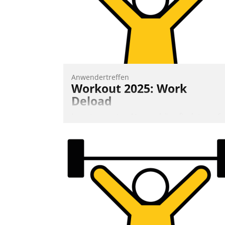
effizienter zu bearbeiten.
Nadja Hußmann
Anwendertreffen
Workout 2025: Work
Deload
In entspannter Atmosphäre findet am 6.
und 7. Mai Datatrains Netzwerk-Event im
Kunden- und Partnerkreis statt. Zentrale
Frage: Wie lassen sich Mammutprojekte
meistern und Workloads wuppen – bei
zunehmend anspruchsvollen Aufgaben
und abnehmendem Nachwuchs?