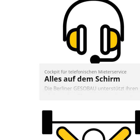
Mitarbeiter von Datatrain. Die meravis
Wohnungsbau- und Immobilien GmbH
hat sich dabei für den Betrieb der Lösun
über die SAP Cloud Platform entschiede
- als erstes Unternehmen am
Wohnungsmarkt.
Andreas Lerchner
Cockpit für telefonischen Mieterservice
Alles auf dem Schirm
Die Berliner GESOBAU unterstützt ihren
telefonischen Mieterservice mit einem
digitalen Cockpit, das situationsbezogen
passende Fragen und Schlagworte
auswirft. Eine intuitive Dialogführung
ermöglicht dem externen Serviceteam,
Anrufe von Mietenden zügiger und