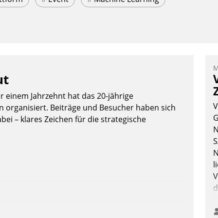
M
ut
or einem Jahrzehnt hat das 20-jährige
V
organisiert. Beiträge und Besucher haben sich
G
bei – klares Zeichen für die strategische
N
S
N
l
V
d
i
i