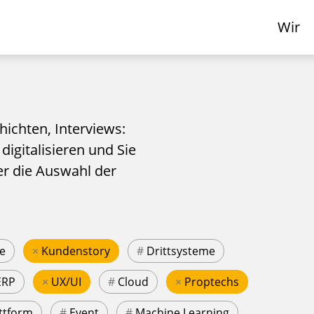
Wir
hichten, Interviews:
 digitalisieren und Sie
er die Auswahl der
e
×
Kundenstory
#
Drittsysteme
ERP
×
UX/UI
#
Cloud
×
Proptechs
ttform
#
Event
#
Machine Learning