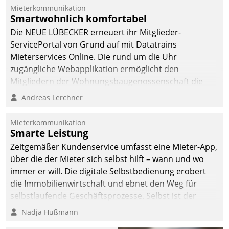
Mieterkommunikation
Smartwohnlich komfortabel
Die NEUE LÜBECKER erneuert ihr Mitglieder-
ServicePortal von Grund auf mit Datatrains
Mieterservices Online. Die rund um die Uhr
zugängliche Webapplikation ermöglicht den
Mitgliedern der Wohnungs­bau­genossenschaft die
Kontaktaufnahme per Smartphone, Tablet oder PC.
Andreas Lerchner
Mieterkommunikation
Smarte Leistung
Zeitgemäßer Kundenservice umfasst eine Mieter-App,
über die der Mieter sich selbst hilft – wann und wo
immer er will. Die digitale Selbstbedienung erobert
die Immobilienwirtschaft und ebnet den Weg für
selbstlaufende Geschäftsprozesse. Selbst ist der
Kunde und smart der Serviceanbieter.
Nadja Hußmann