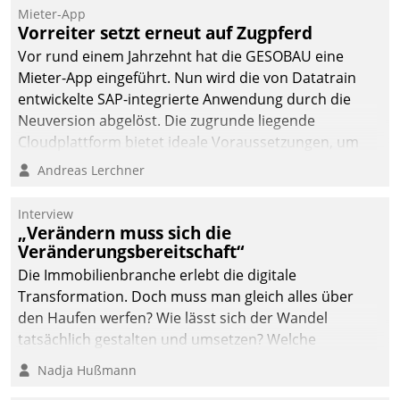
Mieter-App
Vorreiter setzt erneut auf Zugpferd
Vor rund einem Jahrzehnt hat die GESOBAU eine
Mieter-App eingeführt. Nun wird die von Datatrain
entwickelte SAP-integrierte Anwendung durch die
Neuversion abgelöst. Die zugrunde liegende
Cloudplattform bietet ideale Voraussetzungen, um
die Funktionalität der App zu erweitern und weitere
Andreas Lerchner
innovative Apps, auch von Drittanbietern, in SAP zu
integrieren.
Interview
„Verändern muss sich die
Veränderungsbereitschaft“
Die Immobilienbranche erlebt die digitale
Transformation. Doch muss man gleich alles über
den Haufen werfen? Wie lässt sich der Wandel
tatsächlich gestalten und umsetzen? Welche
Argumente zählen wirklich?
Nadja Hußmann