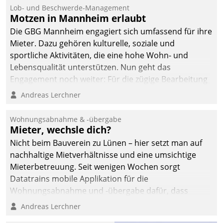
Lob- und Beschwerde-Management
Motzen in Mannheim erlaubt
Die GBG Mannheim engagiert sich umfassend für ihre
Mieter. Dazu gehören kulturelle, soziale und
sportliche Aktivitäten, die eine hohe Wohn- und
Lebensqualität unterstützen. Nun geht das
Engagement noch weiter: Für die zügige Bearbeitung
von Beschwerden – oder Lob – richtet das
Andreas Lerchner
Unternehmen mit Datatrains Applikation fürs Lob-
und Beschwerde-Management einen eigenen Kanal
Wohnungsabnahme & -übergabe
ein.
Mieter, wechsle dich?
Nicht beim Bauverein zu Lünen – hier setzt man auf
nachhaltige Mietverhältnisse und eine umsichtige
Mieterbetreuung. Seit wenigen Wochen sorgt
Datatrains mobile Applikation für die
Wohnungsabnahme und -übergabe dafür, dass
Mieter wohlgeordnet kommen und, so es sein muss,
Andreas Lerchner
gehen können.