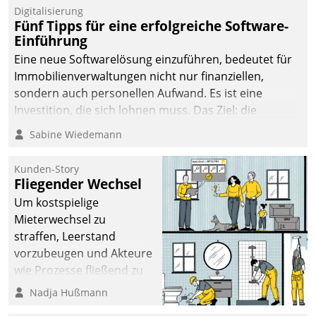
Digitalisierung
Fünf Tipps für eine erfolgreiche Software-
Einführung
Eine neue Softwarelösung einzuführen, bedeutet für
Immobilienverwaltungen nicht nur finanziellen,
sondern auch personellen Aufwand. Es ist eine
Investition, die sich lohnen muss. Das Ziel: die
nachhaltige Optimierung der Geschäftsabläufe. Damit
Sabine Wiedemann
dieses Ziel erreicht wird, sollten einige Grundregeln
befolgt werden.
Kunden-Story
Fliegender Wechsel
Um kostspielige
Mieterwechsel zu
straffen, Leerstand
vorzubeugen und Akteure
wie Prozesse fließend zu
vernetzen, nutzt die
Nadja Hußmann
Berliner Gewobag seit