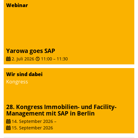
dafür ein Team
Webinar
bestehend aus
Wohnungsunternehmen
und PropTech.
Yarowa goes SAP
2. Juli 2026
11:00
–
11:30
Wir sind dabei
Kongress
28. Kongress Immobilien- und Facility-
Management mit SAP in Berlin
14. September 2026
–
15. September 2026