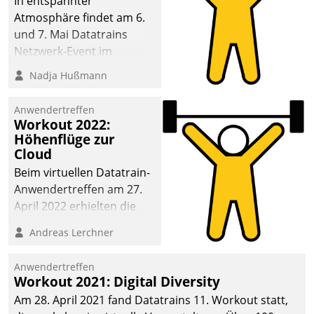
In entspannter
Atmosphäre findet am 6.
und 7. Mai Datatrains
Netzwerk-Event im
Kunden- und Partnerkreis
Nadja Hußmann
statt. Zentrale Frage: Wie
lassen sich
Anwendertreffen
Mammutprojekte
Workout 2022:
meistern und Workloads
Höhenflüge zur
Cloud
wuppen – bei zunehmend
anspruchsvollen
Beim virtuellen Datatrain-
Aufgaben und
Anwendertreffen am 27.
abnehmendem
April 2022 erhielten die
Nachwuchs?
Teilnehmerinnen und
Andreas Lerchner
Teilnehmer kurzweilige
Einblicke in innovative
Anwendertreffen
Cloud-Strategien und -
Workout 2021: Digital Diversity
Lösungen mit hohem
Am 28. April 2021 fand Datatrains 11. Workout statt,
Zukunftspotenzial.