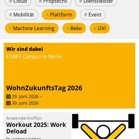
#
Cloud
#
Proptechs
#
Dienstleister
#
Mobilität
×
Plattform
#
Event
×
Machine Learning
×
Beko
×
UVI
Wir sind dabei
EUREF Campus in Berlin
WohnZukunftsTag 2026
29. Juni 2026
–
30. Juni 2026
Anwendertreffen
Workout 2025: Work
Deload