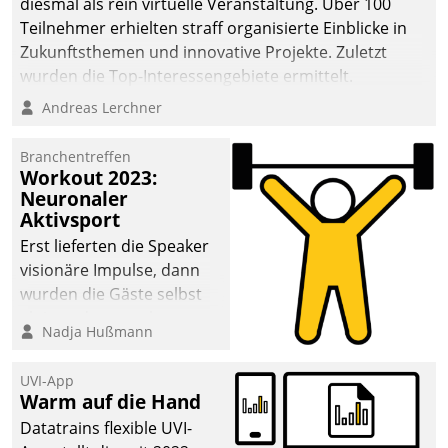
diesmal als rein virtuelle Veranstaltung. Über 100
Teilnehmer erhielten straff organisierte Einblicke in
Zukunftsthemen und innovative Projekte. Zuletzt
wurden die Top-Interessengebiete ermittelt.
Andreas Lerchner
Branchentreffen
Workout 2023:
Neuronaler
Aktivsport
Erst lieferten die Speaker
visionäre Impulse, dann
wurden die Gäste selbst
aktiv und sammelten
Nadja Hußmann
methodisch
Vernetzungsideen fürs
UVI-App
Quartier. Dazwischen
Warm auf die Hand
zeigte Datatrain, was es
Datatrains flexible UVI-
Neues zu bieten hat.