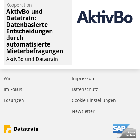
von Aufträgen der
Kooperation
operativen
AktivBo und
Instandhaltung in die
Datatrain:
Datenbasierte
SAP-Systemlandschaft
Entscheidungen
deutscher
durch
Wohnungsunternehmen
automatisierte
– und beschleunigt damit
Mieterbefragungen
den Weg vom
AktivBo und Datatrain
Mieteranliegen zum
kooperieren –
Dienstleisterauftrag.
Immobilienunternehmen
Wir
Impressum
profitieren: Die nahtlose
Integration der Lösungen
Im Fokus
Datenschutz
von AktivBo und
Lösungen
Cookie-Einstellungen
Datatrain ermöglicht
Newsletter
automatisiert ausgelöste,
zielgerichtete
Mieterbefragungen – eine
Datatrain
starke Grundlage für