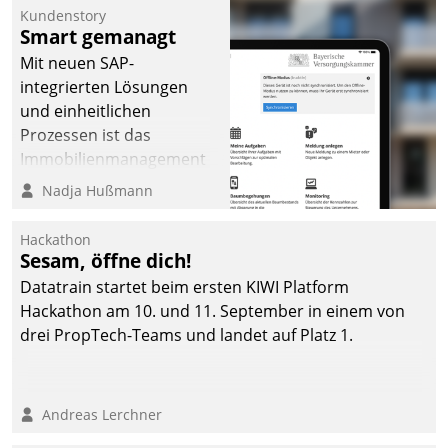
Kundenstory
Smart gemanagt
Mit neuen SAP-
integrierten Lösungen
und einheitlichen
Prozessen ist das
Immobilienmanagement
der Bayerischen
Nadja Hußmann
Versorgungskammer im
Ressort Kapitalanlage für
Hackathon
künftige Aufgaben und
Sesam, öffne dich!
Herausforderungen
Datatrain startet beim ersten KIWI Platform
gerüstet.
Hackathon am 10. und 11. September in einem von
drei PropTech-Teams und landet auf Platz 1.
Andreas Lerchner