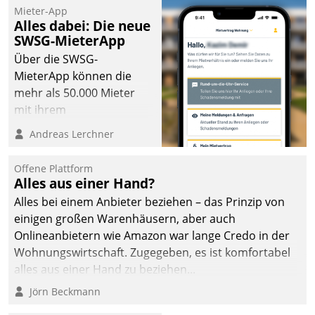
Mieter-App
Alles dabei: Die neue
SWSG-MieterApp
Über die SWSG-
MieterApp können die
mehr als 50.000 Mieter
mit ihrem
Wohnungsunternehmen
Andreas Lerchner
kommunizieren, auf dem
Laufenden bleiben, Daten
Offene Plattform
einsehen und ändern
Alles aus einer Hand?
oder
Alles bei einem Anbieter beziehen – das Prinzip von
Schadensmeldungen
einigen großen Warenhäusern, aber auch
abgeben – rund um die
Onlineanbietern wie Amazon war lange Credo in der
Uhr.
Wohnungswirtschaft. Zugegeben, es ist komfortabel
alles aus einer Hand zu beziehen...
Jörn Beckmann