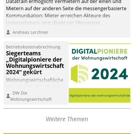
Datatrain ermöglicht Vermietern auf der einen und
Mietern auf der anderen Seite die messengerbasierte
Kommunikation: Mieter erreichen Akteure des
Unternehmens jetzt direkt per Messenger,
Mitarbeiter oder Dienstleister empfangen oder
Andreas Lerchner
versenden die Nachrichten via Cockpit.
Betriebskostenabrechnung
Siegerteams
„Digitalpioniere der
Wohnungswirtschaft
2024“ gekürt
Wohnungswirtschaftliche
Vorreiter für den Weg in
DW Die
eine digitale Zukunft zu
Wohnungswirtschaft
finden, ist das Ziel des
Awards „Digitalpioniere
der
Weitere Themen
Wohnungswirtschaft“.
Bewerben können sich