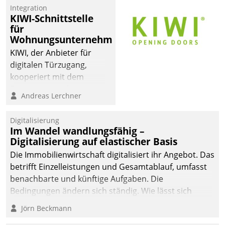
Integration
KIWI-Schnittstelle
für
Wohnungsunternehmen
KIWI, der Anbieter für
digitalen Türzugang,
kooperiert mit dem
Beratungs- und
Andreas Lerchner
Softwareentwicklungshaus
Datatrain.
Digitalisierung
Im Wandel wandlungsfähig –
Digitalisierung auf elastischer Basis
Die Immobilienwirtschaft digitalisiert ihr Angebot. Das
betrifft Einzelleistungen und Gesamtablauf, umfasst
benachbarte und künftige Aufgaben. Die
Bedingungen ändern sich ständig. Wie lässt sich
technisch die Kontrolle wahren und zugleich Freiraum
Jörn Beckmann
fürs Wachsen öffnen?