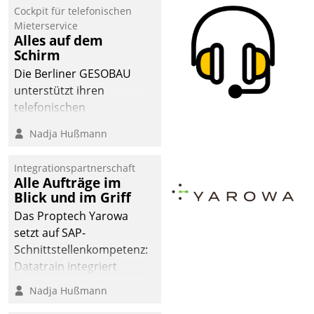
Cockpit für telefonischen
Mieterservice
Alles auf dem
Schirm
Die Berliner GESOBAU
unterstützt ihren
telefonischen
Mieterservice mit einem
Nadja Hußmann
digitalen Cockpit, das
situationsbezogen
Integrationspartnerschaft
passende Fragen und
Alle Aufträge im
Schlagworte auswirft.
Blick und im Griff
Eine intuitive
Das Proptech Yarowa
Dialogführung ermöglicht
setzt auf SAP-
dem externen
Schnittstellenkompetenz:
Serviceteam, Anrufe von
Datatrain integriert
Mietenden zügiger und
Yarowas Portal zur
Nadja Hußmann
effizienter zu bearbeiten.
Vergabe und Verwaltung