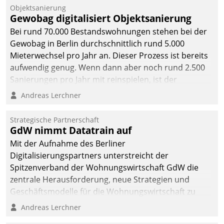
Unternehmen.
Objektsanierung
Gewobag digitalisiert Objektsanierung
Bei rund 70.000 Bestandswohnungen stehen bei der
Gewobag in Berlin durchschnittlich rund 5.000
Mieterwechsel pro Jahr an. Dieser Prozess ist bereits
aufwendig genug. Wenn dann aber noch rund 2.500
Sanierungen pro Jahr mit reinspielen, ist der
Betreuungs- und Organisationsaufwand immens. Im
Andreas Lerchner
Rahmen ihrer Digitalisierungsstrategie hat das
kommunale Wohnungsbauunternehmen daher
Strategische Partnerschaft
gemeinsam mit der Berliner Datatrain GmbH den
GdW nimmt Datatrain auf
Teilprozess der Objektsanierung digitalisiert.
Mit der Aufnahme des Berliner
Digitalisierungspartners unterstreicht der
Spitzenverband der Wohnungswirtschaft GdW die
zentrale Herausforderung, neue Strategien und
Geschäftsmodelle für die Wohnungswirtschaft zu
entwickeln.
Andreas Lerchner