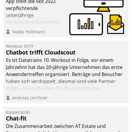
App stellt die seit 2022
verpflichtende
unterjährige
Verbrauchsinformation
schnell, zuverlässig und
Nadja Hußmann
leicht bekömmlich bereit:
Die monatlichen
Workout 2019
Mitteilungen zum
Chatbot trifft Cloudscout
Heizungs- und
Es ist Datatrains 10. Workout in Folge, vor einem
Wasserverbrauch gehen
Jahrzehnt hat das 20-jährige Unternehmen das erste
automatisiert, vollständig
Anwendertreffen organisiert. Beiträge und Besucher
und auf Wunsch über
haben sich verdoppelt, diesmal sind viele Partner
mehrere zuvor
dabei – klares Zeichen für die strategische
festgelegte
Fokussierung auf den Kunden.
Andreas Lerchner
Kommunikationswege bei
den Empfängern ein.
Kooperation
Chat-fit
Die Zusammenarbeit zwischen AT Estate und