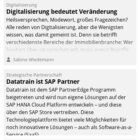
Jahresbeginn eine
Digitalisierung
Überblick, Einsicht und
Digitalisierung bedeutet Veränderung
Eingriff bietende Lösung.
Heilsversprechen, Modewort, großes Fragezeichen?
Zur Entwicklung setzte
Alle reden von Digitalisierung, aber die Wenigsten
man auf
wissen, was damit gemeint ist. Denn sie betrifft
Cloudtechnologie,
verschiedenste Bereiche der Immobilienbranche: Wer
bewährte und Startup-
fundiert über sie sprechen will, muss zuerst Begriffe
Partner sowie erstmals
klären. Ein Aspekt ist die betriebliche Optimierung:
Sabine Wiedemann
agile Projektmethoden.
Moderne Softwarelösungen ermöglichen große
Einsparungen durch optimierte und automatisierte
Strategische Partnerschaft
Prozesse. Doch man darf nicht zu viel erwarten: Allein
Datatrain ist SAP Partner
mit der Einführung einer neuen Software ist es nicht
Datatrain ist dem SAP PartnerEdge Programm
getan. Die Digitalisierung erfordert von Unternehmen
beigetreten und wird nun eigene Lösungen auf der
die Bereitschaft, sich zu überprüfen, zu hinterfragen
SAP HANA Cloud Platform entwickeln – und diese
und zu verändern.
über den SAP Store vertreiben. Diese
Technologieplattform bietet viele Möglichkeiten für
noch innovativere Lösungen – auch als Software-as-a-
Service (SaaS).