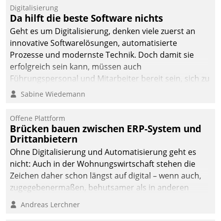
Digitalisierung
Da hilft die beste Software nichts
Geht es um Digitalisierung, denken viele zuerst an
innovative Softwarelösungen, automatisierte
Prozesse und modernste Technik. Doch damit sie
erfolgreich sein kann, müssen auch
Führungspersonal und Mitarbeiter bereit sein, sich zu
verändern und anzupassen, sonst werden sie an ihr
Sabine Wiedemann
scheitern.
Offene Plattform
Brücken bauen zwischen ERP-System und
Drittanbietern
Ohne Digitalisierung und Automatisierung geht es
nicht: Auch in der Wohnungswirtschaft stehen die
Zeichen daher schon längst auf digital – wenn auch,
zugegebenermaßen, behutsamer als in anderen
Branchen.
Andreas Lerchner