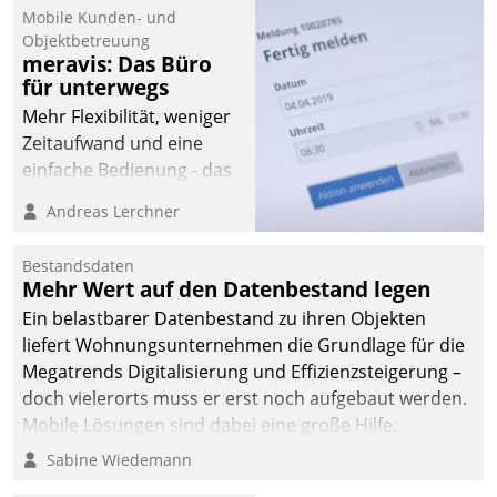
Mobile Kunden- und
Objektbetreuung
meravis: Das Büro
für unterwegs
Mehr Flexibilität, weniger
Zeitaufwand und eine
einfache Bedienung - das
verspricht das aktuelle
Andreas Lerchner
Cockpit für mobile
Mitarbeiter von
Bestandsdaten
Datatrain. Die meravis
Mehr Wert auf den Datenbestand legen
Wohnungsbau- und
Ein belastbarer Datenbestand zu ihren Objekten
Immobilien GmbH hat
liefert Wohnungsunternehmen die Grundlage für die
sich dabei für den Betrieb
Megatrends Digitalisierung und Effizienzsteigerung –
der Lösung über die SAP
doch vielerorts muss er erst noch aufgebaut werden.
Cloud Platform
Mobile Lösungen sind dabei eine große Hilfe.
entschieden - als erstes
Sabine Wiedemann
Unternehmen am
Wohnungsmarkt.