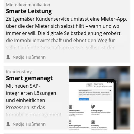
Mieterkommunikation
Smarte Leistung
Zeitgemäßer Kundenservice umfasst eine Mieter-App,
über die der Mieter sich selbst hilft – wann und wo
immer er will. Die digitale Selbstbedienung erobert
die Immobilienwirtschaft und ebnet den Weg für
selbstlaufende Geschäftsprozesse. Selbst ist der
Kunde und smart der Serviceanbieter.
Nadja Hußmann
Kundenstory
Smart gemanagt
Mit neuen SAP-
integrierten Lösungen
und einheitlichen
Prozessen ist das
Immobilienmanagement
der Bayerischen
Nadja Hußmann
Versorgungskammer im