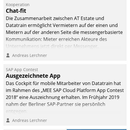
Kooperation
Chat-fit
Die Zusammenarbeit zwischen AT Estate und
Datatrain ermöglicht Vermietern auf der einen und
Mietern auf der anderen Seite die messengerbasierte
Kommunikation: Mieter erreichen Akteure des
Unternehmens jetzt direkt per Messenger,
Mitarbeiter oder Dienstleister empfangen oder
Andreas Lerchner
versenden die Nachrichten via Cockpit.
SAP App Contest
Ausgezeichnete App
Das Cockpit für mobile Mitarbeiter von Datatrain hat
im Rahmen des „MEE SAP Cloud Platform App Contest
2018“ eine Auszeichnung erhalten. Im Frühjahr 2019
nahm der Berliner SAP-Partner sie persönlich
entgegen.
Andreas Lerchner