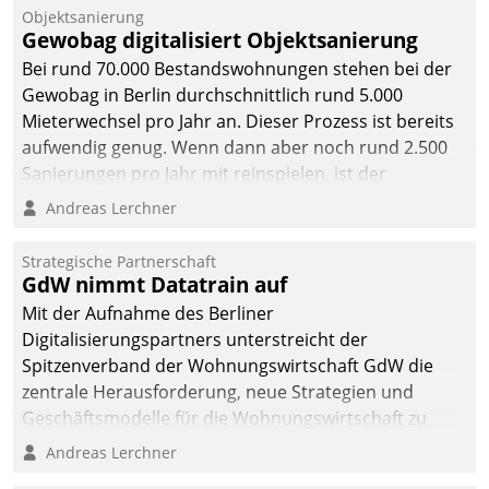
Unternehmen.
Objektsanierung
Gewobag digitalisiert Objektsanierung
Bei rund 70.000 Bestandswohnungen stehen bei der
Gewobag in Berlin durchschnittlich rund 5.000
Mieterwechsel pro Jahr an. Dieser Prozess ist bereits
aufwendig genug. Wenn dann aber noch rund 2.500
Sanierungen pro Jahr mit reinspielen, ist der
Betreuungs- und Organisationsaufwand immens. Im
Andreas Lerchner
Rahmen ihrer Digitalisierungsstrategie hat das
kommunale Wohnungsbauunternehmen daher
Strategische Partnerschaft
gemeinsam mit der Berliner Datatrain GmbH den
GdW nimmt Datatrain auf
Teilprozess der Objektsanierung digitalisiert.
Mit der Aufnahme des Berliner
Digitalisierungspartners unterstreicht der
Spitzenverband der Wohnungswirtschaft GdW die
zentrale Herausforderung, neue Strategien und
Geschäftsmodelle für die Wohnungswirtschaft zu
entwickeln.
Andreas Lerchner