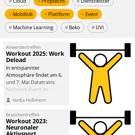
#
Cloud
×
Proptechs
#
Dienstleister
×
Mobilität
×
Plattform
×
Event
#
Machine Learning
#
Beko
#
UVI
Anwendertreffen
Workout 2025: Work
Deload
In entspannter
Atmosphäre findet am 6.
und 7. Mai Datatrains
Netzwerk-Event im
Kunden- und Partnerkreis
Nadja Hußmann
statt. Zentrale Frage: Wie
lassen sich
Branchentreffen
Mammutprojekte
Workout 2023:
meistern und Workloads
Neuronaler
Aktivsport
wuppen – bei zunehmend