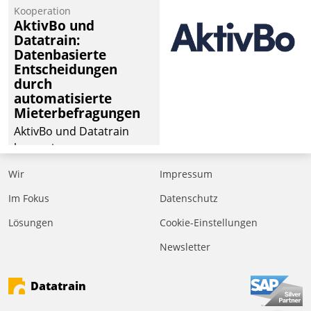
von Aufträgen der
Kooperation
operativen
AktivBo und
Instandhaltung in die
Datatrain:
Datenbasierte
SAP-Systemlandschaft
Entscheidungen
deutscher
durch
Wohnungsunternehmen
automatisierte
– und beschleunigt damit
Mieterbefragungen
den Weg vom
AktivBo und Datatrain
Mieteranliegen zum
kooperieren –
Dienstleisterauftrag.
Immobilienunternehmen
Wir
Impressum
profitieren: Die nahtlose
Integration der Lösungen
Im Fokus
Datenschutz
von AktivBo und
Lösungen
Cookie-Einstellungen
Datatrain ermöglicht
Newsletter
automatisiert ausgelöste,
zielgerichtete
Mieterbefragungen – eine
Datatrain
starke Grundlage für