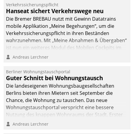
Verkehrssicherungspflicht
Hanseat sichert Verkehrswege neu
Die Bremer BREBAU nutzt mit Gewinn Datatrains
mobile Applikation „Meine Begehungen“, um die
Verkehrssicherungspflicht in ihren Beständen
wahrzunehmen. Mit „Meine Abnahmen & Übergaben“
ist nun ein weiteres Modul des Mobilen Cockpits im
Einsatz.
Andreas Lerchner
Berliner Wohnungstauschportal
Guter Schnitt bei Wohnungstausch
Die landeseigenen Wohnungsbaugesellschaften
Berlins bieten ihren Mietern seit September die
Chance, die Wohnung zu tauschen. Das neue
Wohnungstauschportal verspricht eine bessere
Nutzung des knappen Wohnraums der Stadt. Erster
Anwendungsfall für Datatrains Lösung API-Hub mit
Andreas Lerchner
Schnittstellen zu den ERP-Systemen der