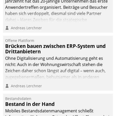
Jahrzehnt hat das 20-jährige Unternehmen das erste
die Bereitschaft, sich zu überprüfen, zu hinterfragen
Anwendertreffen organisiert. Beiträge und Besucher
und zu verändern.
haben sich verdoppelt, diesmal sind viele Partner
dabei – klares Zeichen für die strategische
Fokussierung auf den Kunden.
Andreas Lerchner
Offene Plattform
Brücken bauen zwischen ERP-System und
Drittanbietern
Ohne Digitalisierung und Automatisierung geht es
nicht: Auch in der Wohnungswirtschaft stehen die
Zeichen daher schon längst auf digital – wenn auch,
zugegebenermaßen, behutsamer als in anderen
Branchen.
Andreas Lerchner
Bestandsdaten
Bestand in der Hand
Mobiles Bestandsdatenmanagement schließt