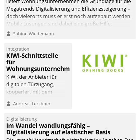
liefert Wohnungsunternehmen die Grundlage für die
sich dabei für den Betrieb
Megatrends Digitalisierung und Effizienzsteigerung –
der Lösung über die SAP
doch vielerorts muss er erst noch aufgebaut werden.
Cloud Platform
Mobile Lösungen sind dabei eine große Hilfe.
entschieden - als erstes
Sabine Wiedemann
Unternehmen am
Wohnungsmarkt.
Integration
KIWI-Schnittstelle
für
Wohnungsunternehmen
KIWI, der Anbieter für
digitalen Türzugang,
kooperiert mit dem
Beratungs- und
Andreas Lerchner
Softwareentwicklungshaus
Datatrain.
Digitalisierung
Im Wandel wandlungsfähig –
Digitalisierung auf elastischer Basis