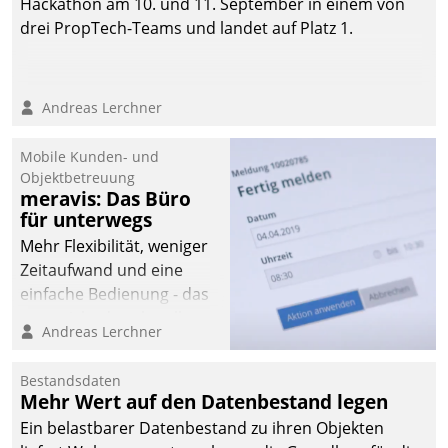
Hackathon am 10. und 11. September in einem von
drei PropTech-Teams und landet auf Platz 1.
Andreas Lerchner
Mobile Kunden- und
Objektbetreuung
meravis: Das Büro
für unterwegs
Mehr Flexibilität, weniger
Zeitaufwand und eine
einfache Bedienung - das
verspricht das aktuelle
Andreas Lerchner
Cockpit für mobile
Mitarbeiter von
Bestandsdaten
Datatrain. Die meravis
Mehr Wert auf den Datenbestand legen
Wohnungsbau- und
Ein belastbarer Datenbestand zu ihren Objekten
Immobilien GmbH hat