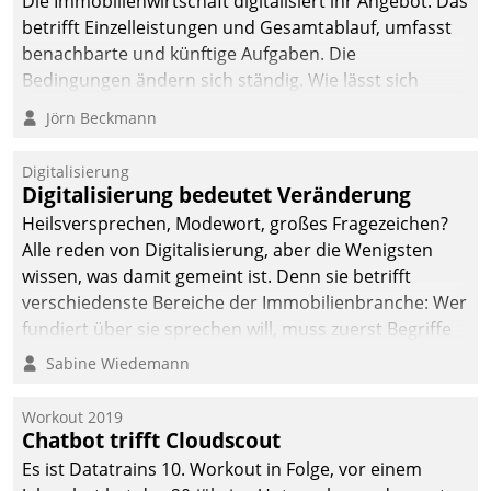
Die Immobilienwirtschaft digitalisiert ihr Angebot. Das
betrifft Einzelleistungen und Gesamtablauf, umfasst
benachbarte und künftige Aufgaben. Die
Bedingungen ändern sich ständig. Wie lässt sich
technisch die Kontrolle wahren und zugleich Freiraum
Jörn Beckmann
fürs Wachsen öffnen?
Digitalisierung
Digitalisierung bedeutet Veränderung
Heilsversprechen, Modewort, großes Fragezeichen?
Alle reden von Digitalisierung, aber die Wenigsten
wissen, was damit gemeint ist. Denn sie betrifft
verschiedenste Bereiche der Immobilienbranche: Wer
fundiert über sie sprechen will, muss zuerst Begriffe
klären. Ein Aspekt ist die betriebliche Optimierung:
Sabine Wiedemann
Moderne Softwarelösungen ermöglichen große
Einsparungen durch optimierte und automatisierte
Workout 2019
Prozesse. Doch man darf nicht zu viel erwarten: Allein
Chatbot trifft Cloudscout
mit der Einführung einer neuen Software ist es nicht
Es ist Datatrains 10. Workout in Folge, vor einem
getan. Die Digitalisierung erfordert von Unternehmen