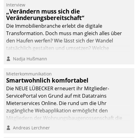
Die monatlichen
Interview
Mitteilungen zum
„Verändern muss sich die
Veränderungsbereitschaft“
Heizungs- und
Wasserverbrauch gehen
Die Immobilienbranche erlebt die digitale
automatisiert, vollständig
Transformation. Doch muss man gleich alles über
und auf Wunsch über
den Haufen werfen? Wie lässt sich der Wandel
mehrere zuvor
tatsächlich gestalten und umsetzen? Welche
festgelegte
Argumente zählen wirklich?
Nadja Hußmann
Kommunikationswege bei
den Empfängern ein.
Mieterkommunikation
Smartwohnlich komfortabel
Die NEUE LÜBECKER erneuert ihr Mitglieder-
ServicePortal von Grund auf mit Datatrains
Mieterservices Online. Die rund um die Uhr
zugängliche Webapplikation ermöglicht den
Mitgliedern der Wohnungs­bau­genossenschaft die
Kontaktaufnahme per Smartphone, Tablet oder PC.
Andreas Lerchner