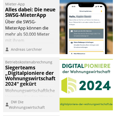
Mieter-App
Alles dabei: Die neue
SWSG-MieterApp
Über die SWSG-
MieterApp können die
mehr als 50.000 Mieter
mit ihrem
Wohnungsunternehmen
Andreas Lerchner
kommunizieren, auf dem
Laufenden bleiben, Daten
Betriebskostenabrechnung
einsehen und ändern
Siegerteams
oder
„Digitalpioniere der
Wohnungswirtschaft
Schadensmeldungen
2024“ gekürt
abgeben – rund um die
Uhr.
Wohnungswirtschaftliche
Vorreiter für den Weg in
DW Die
eine digitale Zukunft zu
Wohnungswirtschaft
finden, ist das Ziel des
Awards „Digitalpioniere