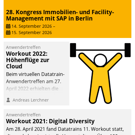
28. Kongress Immobilien- und Facility-
Management mit SAP in Berlin
14. September 2026
–
15. September 2026
Anwendertreffen
Workout 2022:
Höhenflüge zur
Cloud
Beim virtuellen Datatrain-
Anwendertreffen am 27.
April 2022 erhielten die
Teilnehmerinnen und
Andreas Lerchner
Teilnehmer kurzweilige
Einblicke in innovative
Anwendertreffen
Cloud-Strategien und -
Workout 2021: Digital Diversity
Lösungen mit hohem
Am 28. April 2021 fand Datatrains 11. Workout statt,
Zukunftspotenzial.