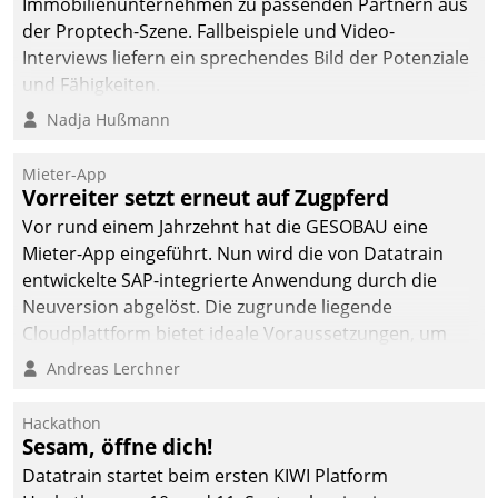
Immobilienunternehmen zu passenden Partnern aus
der Proptech-Szene. Fallbeispiele und Video-
Interviews liefern ein sprechendes Bild der Potenziale
und Fähigkeiten.
Nadja Hußmann
Mieter-App
Vorreiter setzt erneut auf Zugpferd
Vor rund einem Jahrzehnt hat die GESOBAU eine
Mieter-App eingeführt. Nun wird die von Datatrain
entwickelte SAP-integrierte Anwendung durch die
Neuversion abgelöst. Die zugrunde liegende
Cloudplattform bietet ideale Voraussetzungen, um
die Funktionalität der App zu erweitern und weitere
Andreas Lerchner
innovative Apps, auch von Drittanbietern, in SAP zu
integrieren.
Hackathon
Sesam, öffne dich!
Datatrain startet beim ersten KIWI Platform