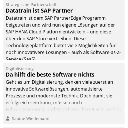
Jahresbeginn eine
Strategische Partnerschaft
Überblick, Einsicht und
Datatrain ist SAP Partner
Eingriff bietende Lösung.
Datatrain ist dem SAP PartnerEdge Programm
Zur Entwicklung setzte
beigetreten und wird nun eigene Lösungen auf der
man auf
SAP HANA Cloud Platform entwickeln – und diese
Cloudtechnologie,
über den SAP Store vertreiben. Diese
bewährte und Startup-
Technologieplattform bietet viele Möglichkeiten für
Partner sowie erstmals
noch innovativere Lösungen – auch als Software-as-a-
agile Projektmethoden.
Service (SaaS).
Digitalisierung
Da hilft die beste Software nichts
Geht es um Digitalisierung, denken viele zuerst an
innovative Softwarelösungen, automatisierte
Prozesse und modernste Technik. Doch damit sie
erfolgreich sein kann, müssen auch
Führungspersonal und Mitarbeiter bereit sein, sich zu
verändern und anzupassen, sonst werden sie an ihr
Sabine Wiedemann
scheitern.