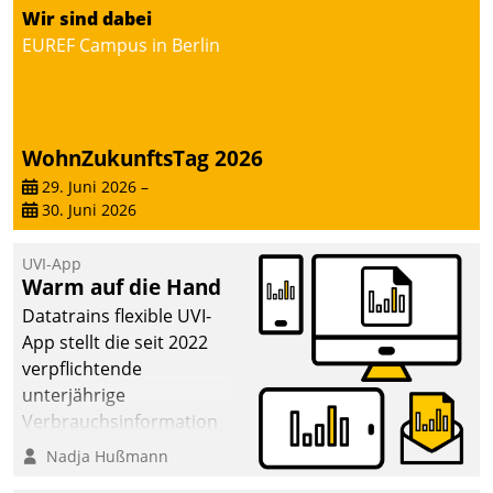
Wir sind dabei
EUREF Campus in Berlin
WohnZukunftsTag 2026
29. Juni 2026
–
30. Juni 2026
UVI-App
Warm auf die Hand
Datatrains flexible UVI-
App stellt die seit 2022
verpflichtende
unterjährige
Verbrauchsinformation
schnell, zuverlässig und
Nadja Hußmann
leicht bekömmlich bereit: