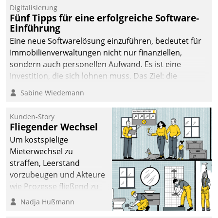
Digitalisierung
Fünf Tipps für eine erfolgreiche Software-
Einführung
Eine neue Softwarelösung einzuführen, bedeutet für
Immobilienverwaltungen nicht nur finanziellen,
sondern auch personellen Aufwand. Es ist eine
Investition, die sich lohnen muss. Das Ziel: die
nachhaltige Optimierung der Geschäftsabläufe. Damit
Sabine Wiedemann
dieses Ziel erreicht wird, sollten einige Grundregeln
befolgt werden.
Kunden-Story
Fliegender Wechsel
Um kostspielige
Mieterwechsel zu
straffen, Leerstand
vorzubeugen und Akteure
wie Prozesse fließend zu
vernetzen, nutzt die
Nadja Hußmann
Berliner Gewobag seit