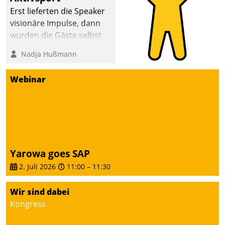
anspruchsvollen
Erst lieferten die Speaker
Aufgaben und
visionäre Impulse, dann
abnehmendem
wurden die Gäste selbst
Nachwuchs?
aktiv und sammelten
Nadja Hußmann
methodisch
Vernetzungsideen fürs
Webinar
Quartier. Dazwischen
zeigte Datatrain, was es
Neues zu bieten hat.
Yarowa goes SAP
2. Juli 2026
11:00
–
11:30
Wir sind dabei
Kongress