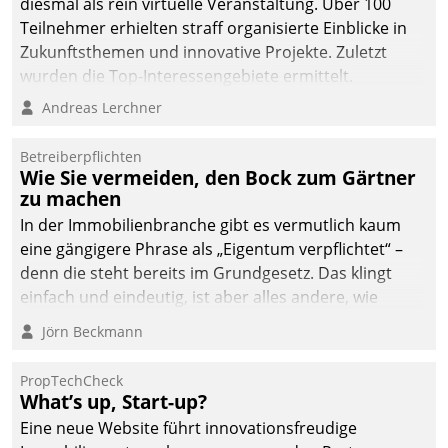
diesmal als rein virtuelle Veranstaltung. Über 100
Teilnehmer erhielten straff organisierte Einblicke in
Zukunftsthemen und innovative Projekte. Zuletzt
wurden die Top-Interessengebiete ermittelt.
Andreas Lerchner
Betreiberpflichten
Wie Sie vermeiden, den Bock zum Gärtner
zu machen
In der Immobilienbranche gibt es vermutlich kaum
eine gängigere Phrase als „Eigentum verpflichtet“ –
denn die steht bereits im Grundgesetz. Das klingt
einfach und eindeutig, ist aber alles andere, wie
Branchenbeschäftigte wissen. Denn mit der
Jörn Beckmann
Verantwortung folgen Verpflichtungen.
PropTechCheck
What’s up, Start-up?
Eine neue Website führt innovationsfreudige