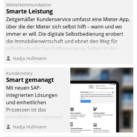
Mieterkommunikation
Smarte Leistung
Zeitgemäßer Kundenservice umfasst eine Mieter-App,
über die der Mieter sich selbst hilft – wann und wo
immer er will. Die digitale Selbstbedienung erobert
die Immobilienwirtschaft und ebnet den Weg für
selbstlaufende Geschäftsprozesse. Selbst ist der
Kunde und smart der Serviceanbieter.
Nadja Hußmann
Kundenstory
Smart gemanagt
Mit neuen SAP-
integrierten Lösungen
und einheitlichen
Prozessen ist das
Immobilienmanagement
der Bayerischen
Nadja Hußmann
Versorgungskammer im