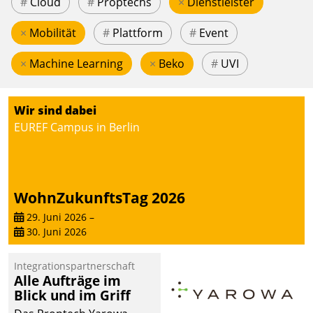
#
Cloud
#
Proptechs
×
Dienstleister
×
Mobilität
#
Plattform
#
Event
×
Machine Learning
×
Beko
#
UVI
Wir sind dabei
EUREF Campus in Berlin
WohnZukunftsTag 2026
29. Juni 2026
–
30. Juni 2026
Integrationspartnerschaft
Alle Aufträge im
Blick und im Griff