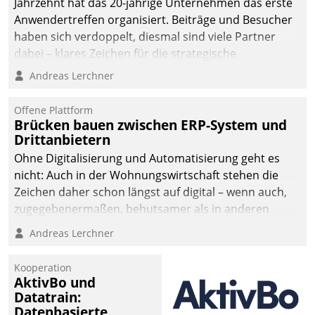
Jahrzehnt hat das 20-jährige Unternehmen das erste
man auf
Anwendertreffen organisiert. Beiträge und Besucher
Cloudtechnologie,
haben sich verdoppelt, diesmal sind viele Partner
bewährte und Startup-
dabei – klares Zeichen für die strategische
Partner sowie erstmals
Fokussierung auf den Kunden.
Andreas Lerchner
agile Projektmethoden.
Offene Plattform
Brücken bauen zwischen ERP-System und
Drittanbietern
Ohne Digitalisierung und Automatisierung geht es
nicht: Auch in der Wohnungswirtschaft stehen die
Zeichen daher schon längst auf digital – wenn auch,
zugegebenermaßen, behutsamer als in anderen
Branchen.
Andreas Lerchner
Kooperation
AktivBo und
Datatrain:
Datenbasierte