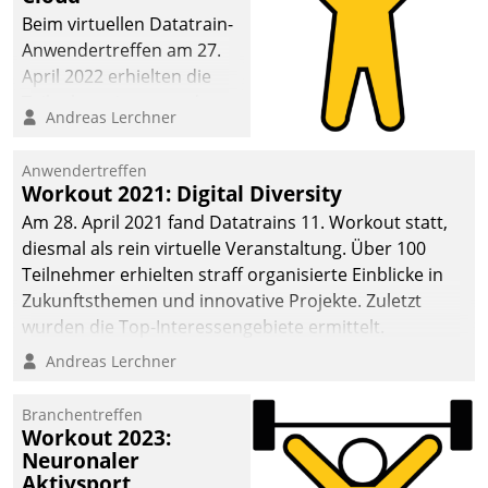
anspruchsvollen
Beim virtuellen Datatrain-
Aufgaben und
Anwendertreffen am 27.
abnehmendem
April 2022 erhielten die
Nachwuchs?
Teilnehmerinnen und
Andreas Lerchner
Teilnehmer kurzweilige
Einblicke in innovative
Anwendertreffen
Cloud-Strategien und -
Workout 2021: Digital Diversity
Lösungen mit hohem
Am 28. April 2021 fand Datatrains 11. Workout statt,
Zukunftspotenzial.
diesmal als rein virtuelle Veranstaltung. Über 100
Teilnehmer erhielten straff organisierte Einblicke in
Zukunftsthemen und innovative Projekte. Zuletzt
wurden die Top-Interessengebiete ermittelt.
Andreas Lerchner
Branchentreffen
Workout 2023:
Neuronaler
Aktivsport