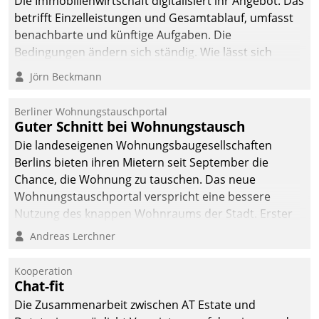
Die Immobilienwirtschaft digitalisiert ihr Angebot. Das
betrifft Einzelleistungen und Gesamtablauf, umfasst
benachbarte und künftige Aufgaben. Die
Bedingungen ändern sich ständig. Wie lässt sich
technisch die Kontrolle wahren und zugleich Freiraum
Jörn Beckmann
fürs Wachsen öffnen?
Berliner Wohnungstauschportal
Guter Schnitt bei Wohnungstausch
Die landeseigenen Wohnungsbaugesellschaften
Berlins bieten ihren Mietern seit September die
Chance, die Wohnung zu tauschen. Das neue
Wohnungstauschportal verspricht eine bessere
Nutzung des knappen Wohnraums der Stadt. Erster
Anwendungsfall für Datatrains Lösung API-Hub mit
Andreas Lerchner
Schnittstellen zu den ERP-Systemen der
Unternehmen.
Kooperation
Chat-fit
Die Zusammenarbeit zwischen AT Estate und