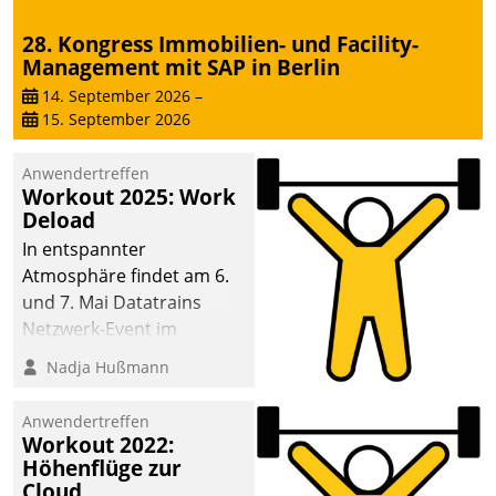
28. Kongress Immobilien- und Facility-
Management mit SAP in Berlin
14. September 2026
–
15. September 2026
Anwendertreffen
Workout 2025: Work
Deload
In entspannter
Atmosphäre findet am 6.
und 7. Mai Datatrains
Netzwerk-Event im
Kunden- und Partnerkreis
Nadja Hußmann
statt. Zentrale Frage: Wie
lassen sich
Anwendertreffen
Mammutprojekte
Workout 2022:
meistern und Workloads
Höhenflüge zur
Cloud
wuppen – bei zunehmend