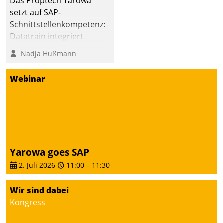
Das Proptech Yarowa
setzt auf SAP-
Schnittstellenkompetenz:
Datatrain integriert
Yarowas Portal zur
Nadja Hußmann
Vergabe und Verwaltung
von Aufträgen der
Webinar
operativen
Instandhaltung in die
SAP-Systemlandschaft
deutscher
Wohnungsunternehmen
– und beschleunigt damit
Yarowa goes SAP
den Weg vom
2. Juli 2026
11:00
–
11:30
Mieteranliegen zum
Dienstleisterauftrag.
Wir sind dabei
Kongress