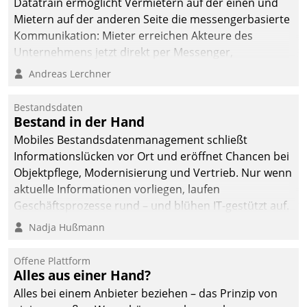
Datatrain ermöglicht Vermietern auf der einen und
Mietern auf der anderen Seite die messengerbasierte
Kommunikation: Mieter erreichen Akteure des
Unternehmens jetzt direkt per Messenger,
Mitarbeiter oder Dienstleister empfangen oder
Andreas Lerchner
versenden die Nachrichten via Cockpit.
Bestandsdaten
Bestand in der Hand
Mobiles Bestandsdatenmanagement schließt
Informationslücken vor Ort und eröffnet Chancen bei
Objektpflege, Modernisierung und Vertrieb. Nur wenn
aktuelle Informationen vorliegen, laufen
Geschäftsprozesse rund – und blühen IT-gestützt auf.
Nadja Hußmann
Offene Plattform
Alles aus einer Hand?
Alles bei einem Anbieter beziehen – das Prinzip von