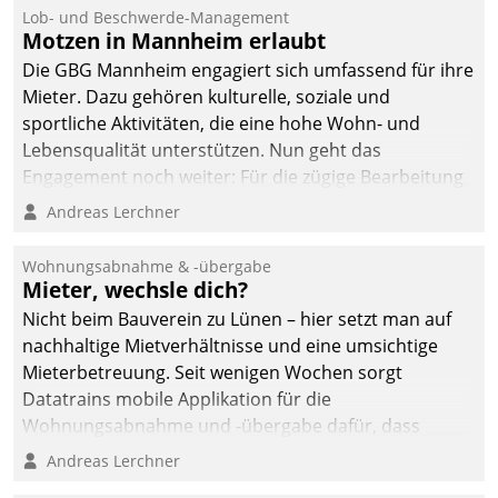
Ressort Kapitalanlage für
Lob- und Beschwerde-Management
künftige Aufgaben und
Motzen in Mannheim erlaubt
Herausforderungen
Die GBG Mannheim engagiert sich umfassend für ihre
gerüstet.
Mieter. Dazu gehören kulturelle, soziale und
sportliche Aktivitäten, die eine hohe Wohn- und
Lebensqualität unterstützen. Nun geht das
Engagement noch weiter: Für die zügige Bearbeitung
von Beschwerden – oder Lob – richtet das
Andreas Lerchner
Unternehmen mit Datatrains Applikation fürs Lob-
und Beschwerde-Management einen eigenen Kanal
Wohnungsabnahme & -übergabe
ein.
Mieter, wechsle dich?
Nicht beim Bauverein zu Lünen – hier setzt man auf
nachhaltige Mietverhältnisse und eine umsichtige
Mieterbetreuung. Seit wenigen Wochen sorgt
Datatrains mobile Applikation für die
Wohnungsabnahme und -übergabe dafür, dass
Mieter wohlgeordnet kommen und, so es sein muss,
Andreas Lerchner
gehen können.