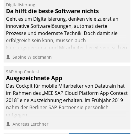
Digitalisierung
Da hilft die beste Software nichts
Geht es um Digitalisierung, denken viele zuerst an
innovative Softwarelösungen, automatisierte
Prozesse und modernste Technik. Doch damit sie
erfolgreich sein kann, müssen auch
Führungspersonal und Mitarbeiter bereit sein, sich zu
verändern und anzupassen, sonst werden sie an ihr
Sabine Wiedemann
scheitern.
SAP App Contest
Ausgezeichnete App
Das Cockpit für mobile Mitarbeiter von Datatrain hat
im Rahmen des „MEE SAP Cloud Platform App Contest
2018“ eine Auszeichnung erhalten. Im Frühjahr 2019
nahm der Berliner SAP-Partner sie persönlich
entgegen.
Andreas Lerchner