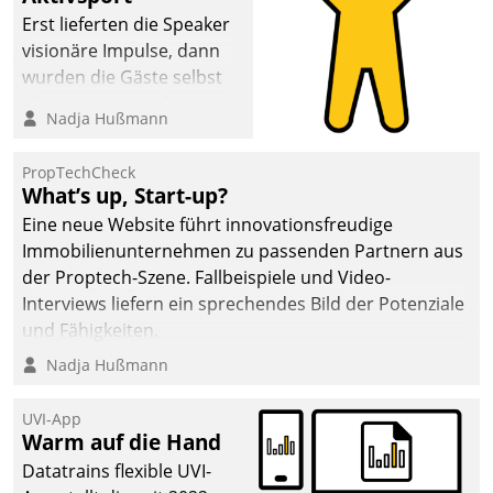
Erst lieferten die Speaker
visionäre Impulse, dann
wurden die Gäste selbst
aktiv und sammelten
Nadja Hußmann
methodisch
Vernetzungsideen fürs
PropTechCheck
Quartier. Dazwischen
What’s up, Start-up?
zeigte Datatrain, was es
Eine neue Website führt innovationsfreudige
Neues zu bieten hat.
Immobilienunternehmen zu passenden Partnern aus
der Proptech-Szene. Fallbeispiele und Video-
Interviews liefern ein sprechendes Bild der Potenziale
und Fähigkeiten.
Nadja Hußmann
UVI-App
Warm auf die Hand
Datatrains flexible UVI-