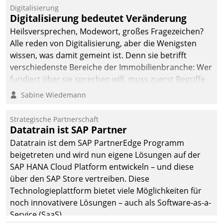
befolgt werden.
Digitalisierung
Digitalisierung bedeutet Veränderung
Heilsversprechen, Modewort, großes Fragezeichen?
Alle reden von Digitalisierung, aber die Wenigsten
wissen, was damit gemeint ist. Denn sie betrifft
verschiedenste Bereiche der Immobilienbranche: Wer
fundiert über sie sprechen will, muss zuerst Begriffe
klären. Ein Aspekt ist die betriebliche Optimierung:
Sabine Wiedemann
Moderne Softwarelösungen ermöglichen große
Einsparungen durch optimierte und automatisierte
Strategische Partnerschaft
Prozesse. Doch man darf nicht zu viel erwarten: Allein
Datatrain ist SAP Partner
mit der Einführung einer neuen Software ist es nicht
Datatrain ist dem SAP PartnerEdge Programm
getan. Die Digitalisierung erfordert von Unternehmen
beigetreten und wird nun eigene Lösungen auf der
die Bereitschaft, sich zu überprüfen, zu hinterfragen
SAP HANA Cloud Platform entwickeln – und diese
und zu verändern.
über den SAP Store vertreiben. Diese
Technologieplattform bietet viele Möglichkeiten für
noch innovativere Lösungen – auch als Software-as-a-
Service (SaaS).