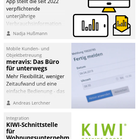
App stellt die seit 2022
verpflichtende
unterjährige
Verbrauchsinformation
schnell, zuverlässig und
Nadja Hußmann
leicht bekömmlich bereit:
Die monatlichen
Mobile Kunden- und
Mitteilungen zum
Objektbetreuung
meravis: Das Büro
Heizungs- und
für unterwegs
Wasserverbrauch gehen
automatisiert, vollständig
Mehr Flexibilität, weniger
und auf Wunsch über
Zeitaufwand und eine
mehrere zuvor
einfache Bedienung - das
festgelegte
verspricht das aktuelle
Andreas Lerchner
Kommunikationswege bei
Cockpit für mobile
den Empfängern ein.
Mitarbeiter von
Integration
Datatrain. Die meravis
KIWI-Schnittstelle
Wohnungsbau- und
für
Immobilien GmbH hat
Wohnungsunternehmen