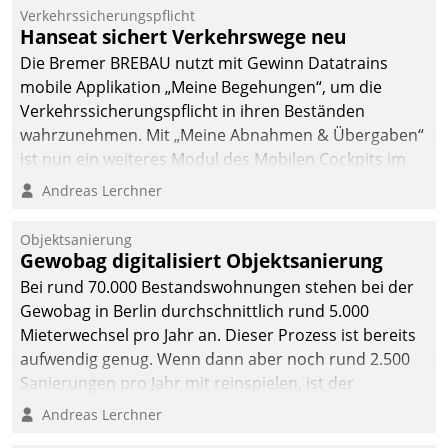
Verkehrssicherungspflicht
Hanseat sichert Verkehrswege neu
Die Bremer BREBAU nutzt mit Gewinn Datatrains
mobile Applikation „Meine Begehungen“, um die
Verkehrssicherungspflicht in ihren Beständen
wahrzunehmen. Mit „Meine Abnahmen & Übergaben“
ist nun ein weiteres Modul des Mobilen Cockpits im
Einsatz.
Andreas Lerchner
Objektsanierung
Gewobag digitalisiert Objektsanierung
Bei rund 70.000 Bestandswohnungen stehen bei der
Gewobag in Berlin durchschnittlich rund 5.000
Mieterwechsel pro Jahr an. Dieser Prozess ist bereits
aufwendig genug. Wenn dann aber noch rund 2.500
Sanierungen pro Jahr mit reinspielen, ist der
Betreuungs- und Organisationsaufwand immens. Im
Andreas Lerchner
Rahmen ihrer Digitalisierungsstrategie hat das