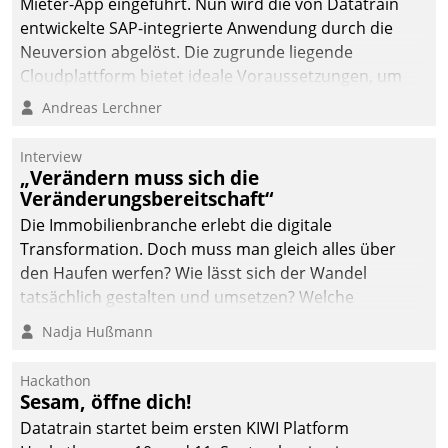
Mieter-App eingeführt. Nun wird die von Datatrain
entwickelte SAP-integrierte Anwendung durch die
Neuversion abgelöst. Die zugrunde liegende
Cloudplattform bietet ideale Voraussetzungen, um
die Funktionalität der App zu erweitern und weitere
Andreas Lerchner
innovative Apps, auch von Drittanbietern, in SAP zu
integrieren.
Interview
„Verändern muss sich die
Veränderungsbereitschaft“
Die Immobilienbranche erlebt die digitale
Transformation. Doch muss man gleich alles über
den Haufen werfen? Wie lässt sich der Wandel
tatsächlich gestalten und umsetzen? Welche
Argumente zählen wirklich?
Nadja Hußmann
Hackathon
Sesam, öffne dich!
Datatrain startet beim ersten KIWI Platform