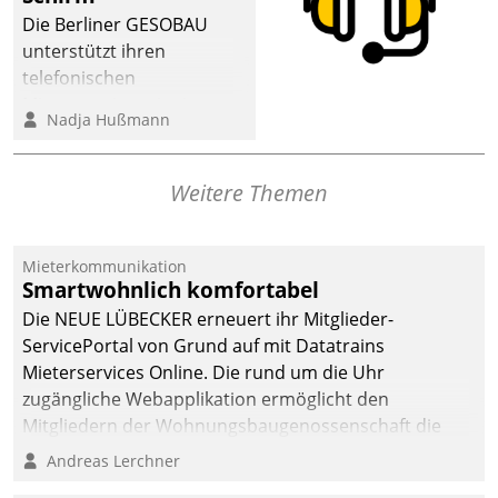
dafür ein Team
Die Berliner GESOBAU
bestehend aus
unterstützt ihren
Wohnungsunternehmen
telefonischen
und PropTech.
Mieterservice mit einem
Nadja Hußmann
digitalen Cockpit, das
situationsbezogen
passende Fragen und
Weitere Themen
Schlagworte auswirft.
Eine intuitive
Dialogführung ermöglicht
Mieterkommunikation
Smartwohnlich komfortabel
dem externen
Serviceteam, Anrufe von
Die NEUE LÜBECKER erneuert ihr Mitglieder-
Mietenden zügiger und
ServicePortal von Grund auf mit Datatrains
effizienter zu bearbeiten.
Mieterservices Online. Die rund um die Uhr
zugängliche Webapplikation ermöglicht den
Mitgliedern der Wohnungs­bau­genossenschaft die
Kontaktaufnahme per Smartphone, Tablet oder PC.
Andreas Lerchner