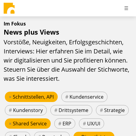
Im Fokus
News plus Views
Vorstöße, Neuigkeiten, Erfolgsgeschichten,
Interviews: Hier erfahren Sie im Detail, wie
wir digitalisieren und Sie profitieren können.
Steuern Sie über die Auswahl der Stichworte,
was Sie interessiert.
×
Schnittstellen, API
#
Kundenservice
#
Kundenstory
#
Drittsysteme
#
Strategie
×
Shared Service
#
ERP
#
UX/UI