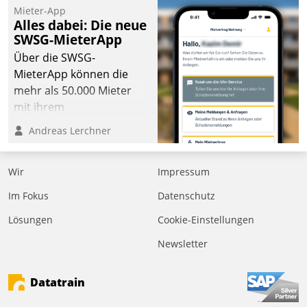
Mieter-App
Alles dabei: Die neue
SWSG-MieterApp
Über die SWSG-
MieterApp können die
mehr als 50.000 Mieter
mit ihrem
Wohnungsunternehmen
Andreas Lerchner
kommunizieren, auf dem
Laufenden bleiben, Daten
Wir
Impressum
einsehen und ändern
oder
Im Fokus
Datenschutz
Schadensmeldungen
Lösungen
Cookie-Einstellungen
abgeben – rund um die
Uhr.
Newsletter
Datatrain