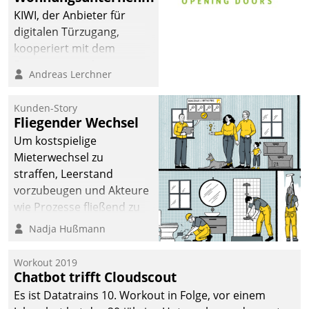
sich dabei für den Betrieb
KIWI, der Anbieter für
der Lösung über die SAP
digitalen Türzugang,
Cloud Platform
kooperiert mit dem
entschieden - als erstes
Beratungs- und
Andreas Lerchner
Unternehmen am
Softwareentwicklungshaus
Wohnungsmarkt.
Datatrain.
Kunden-Story
Fliegender Wechsel
Um kostspielige
Mieterwechsel zu
straffen, Leerstand
vorzubeugen und Akteure
wie Prozesse fließend zu
vernetzen, nutzt die
Nadja Hußmann
Berliner Gewobag seit
Jahresbeginn eine
Workout 2019
Überblick, Einsicht und
Chatbot trifft Cloudscout
Eingriff bietende Lösung.
Es ist Datatrains 10. Workout in Folge, vor einem
Zur Entwicklung setzte