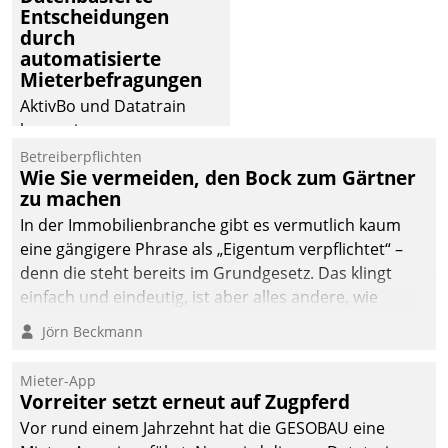
Entscheidungen
durch
automatisierte
Mieterbefragungen
AktivBo und Datatrain
kooperieren –
Immobilienunternehmen
Betreiberpflichten
Wie Sie vermeiden, den Bock zum Gärtner
profitieren: Die nahtlose
zu machen
Integration der Lösungen
In der Immobilienbranche gibt es vermutlich kaum
von AktivBo und
eine gängigere Phrase als „Eigentum verpflichtet“ –
Datatrain ermöglicht
denn die steht bereits im Grundgesetz. Das klingt
automatisiert ausgelöste,
einfach und eindeutig, ist aber alles andere, wie
zielgerichtete
Branchenbeschäftigte wissen. Denn mit der
Mieterbefragungen – eine
Jörn Beckmann
Verantwortung folgen Verpflichtungen.
starke Grundlage für
intelligente,
Mieter-App
datengestützte
Vorreiter setzt erneut auf Zugpferd
Entscheidungen.
Vor rund einem Jahrzehnt hat die GESOBAU eine