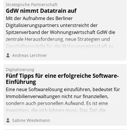
kommunale Wohnungsbauunternehmen daher
Strategische Partnerschaft
gemeinsam mit der Berliner Datatrain GmbH den
GdW nimmt Datatrain auf
Teilprozess der Objektsanierung digitalisiert.
Mit der Aufnahme des Berliner
Digitalisierungspartners unterstreicht der
Spitzenverband der Wohnungswirtschaft GdW die
zentrale Herausforderung, neue Strategien und
Geschäftsmodelle für die Wohnungswirtschaft zu
entwickeln.
Andreas Lerchner
Digitalisierung
Fünf Tipps für eine erfolgreiche Software-
Einführung
Eine neue Softwarelösung einzuführen, bedeutet für
Immobilienverwaltungen nicht nur finanziellen,
sondern auch personellen Aufwand. Es ist eine
Investition, die sich lohnen muss. Das Ziel: die
nachhaltige Optimierung der Geschäftsabläufe. Damit
Sabine Wiedemann
dieses Ziel erreicht wird, sollten einige Grundregeln