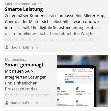
Mieterkommunikation
Smarte Leistung
Zeitgemäßer Kundenservice umfasst eine Mieter-App,
über die der Mieter sich selbst hilft – wann und wo
immer er will. Die digitale Selbstbedienung erobert
die Immobilienwirtschaft und ebnet den Weg für
selbstlaufende Geschäftsprozesse. Selbst ist der
Kunde und smart der Serviceanbieter.
Nadja Hußmann
Kundenstory
Smart gemanagt
Mit neuen SAP-
integrierten Lösungen
und einheitlichen
Prozessen ist das
Immobilienmanagement
der Bayerischen
Nadja Hußmann
Versorgungskammer im