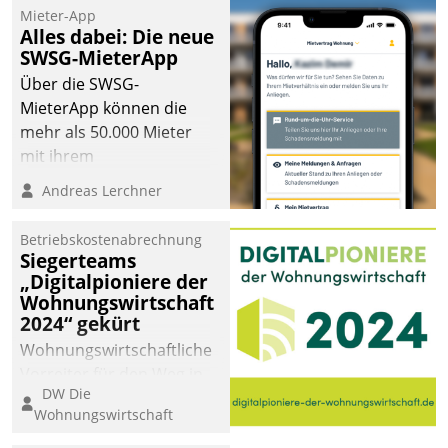
Mieter-App
Alles dabei: Die neue
SWSG-MieterApp
Über die SWSG-
MieterApp können die
mehr als 50.000 Mieter
mit ihrem
Wohnungsunternehmen
Andreas Lerchner
kommunizieren, auf dem
Laufenden bleiben, Daten
Betriebskostenabrechnung
einsehen und ändern
Siegerteams
oder
„Digitalpioniere der
Wohnungswirtschaft
Schadensmeldungen
2024“ gekürt
abgeben – rund um die
Uhr.
Wohnungswirtschaftliche
Vorreiter für den Weg in
DW Die
eine digitale Zukunft zu
Wohnungswirtschaft
finden, ist das Ziel des
Awards „Digitalpioniere