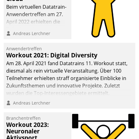
anspruchsvollen
Beim virtuellen Datatrain-
Aufgaben und
Anwendertreffen am 27.
abnehmendem
April 2022 erhielten die
Nachwuchs?
Teilnehmerinnen und
Andreas Lerchner
Teilnehmer kurzweilige
Einblicke in innovative
Anwendertreffen
Cloud-Strategien und -
Workout 2021: Digital Diversity
Lösungen mit hohem
Am 28. April 2021 fand Datatrains 11. Workout statt,
Zukunftspotenzial.
diesmal als rein virtuelle Veranstaltung. Über 100
Teilnehmer erhielten straff organisierte Einblicke in
Zukunftsthemen und innovative Projekte. Zuletzt
wurden die Top-Interessengebiete ermittelt.
Andreas Lerchner
Branchentreffen
Workout 2023:
Neuronaler
Aktivsport