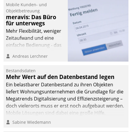
Mobile Kunden- und
Objektbetreuung
meravis: Das Büro
für unterwegs
Mehr Flexibilität, weniger
Zeitaufwand und eine
einfache Bedienung - das
verspricht das aktuelle
Andreas Lerchner
Cockpit für mobile
Mitarbeiter von
Bestandsdaten
Datatrain. Die meravis
Mehr Wert auf den Datenbestand legen
Wohnungsbau- und
Ein belastbarer Datenbestand zu ihren Objekten
Immobilien GmbH hat
liefert Wohnungsunternehmen die Grundlage für die
sich dabei für den Betrieb
Megatrends Digitalisierung und Effizienzsteigerung –
der Lösung über die SAP
doch vielerorts muss er erst noch aufgebaut werden.
Cloud Platform
Mobile Lösungen sind dabei eine große Hilfe.
entschieden - als erstes
Sabine Wiedemann
Unternehmen am
Wohnungsmarkt.