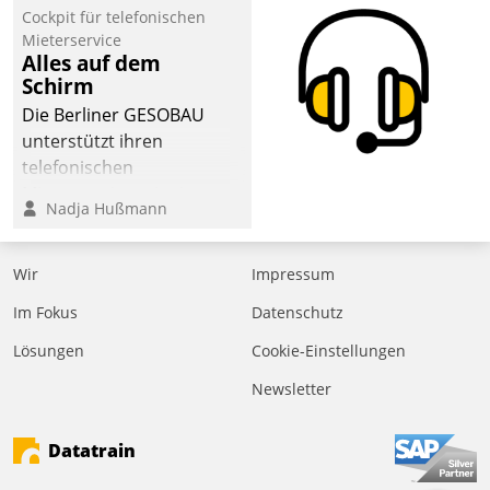
Cockpit für telefonischen
der
Mieterservice
Wohnungswirtschaft“.
Alles auf dem
Bewerben können sich
Schirm
dafür ein Team
Die Berliner GESOBAU
bestehend aus
unterstützt ihren
Wohnungsunternehmen
telefonischen
und PropTech.
Mieterservice mit einem
Nadja Hußmann
digitalen Cockpit, das
situationsbezogen
passende Fragen und
Wir
Impressum
Schlagworte auswirft.
Im Fokus
Datenschutz
Eine intuitive
Dialogführung ermöglicht
Lösungen
Cookie-Einstellungen
dem externen
Newsletter
Serviceteam, Anrufe von
Mietenden zügiger und
Datatrain
effizienter zu bearbeiten.