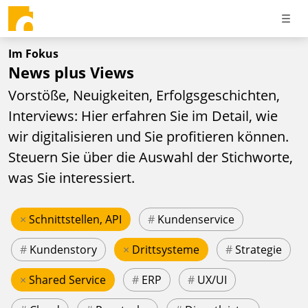
Im Fokus
News plus Views
Vorstöße, Neuigkeiten, Erfolgsgeschichten,
Interviews: Hier erfahren Sie im Detail, wie
wir digitalisieren und Sie profitieren können.
Steuern Sie über die Auswahl der Stichworte,
was Sie interessiert.
×
Schnittstellen, API
#
Kundenservice
#
Kundenstory
×
Drittsysteme
#
Strategie
×
Shared Service
#
ERP
#
UX/UI