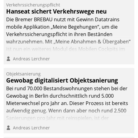
Verkehrssicherungspflicht
Hanseat sichert Verkehrswege neu
Die Bremer BREBAU nutzt mit Gewinn Datatrains
mobile Applikation „Meine Begehungen“, um die
Verkehrssicherungspflicht in ihren Beständen
wahrzunehmen. Mit „Meine Abnahmen & Übergaben“
ist nun ein weiteres Modul des Mobilen Cockpits im
Einsatz.
Andreas Lerchner
Objektsanierung
Gewobag digitalisiert Objektsanierung
Bei rund 70.000 Bestandswohnungen stehen bei der
Gewobag in Berlin durchschnittlich rund 5.000
Mieterwechsel pro Jahr an. Dieser Prozess ist bereits
aufwendig genug. Wenn dann aber noch rund 2.500
Sanierungen pro Jahr mit reinspielen, ist der
Betreuungs- und Organisationsaufwand immens. Im
Andreas Lerchner
Rahmen ihrer Digitalisierungsstrategie hat das