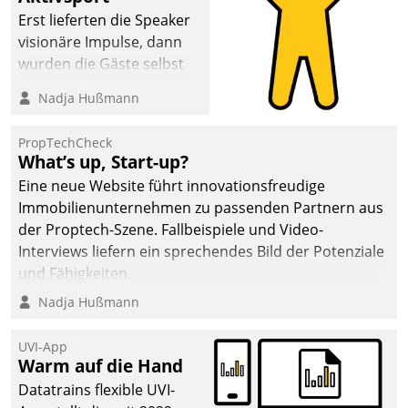
Erst lieferten die Speaker
visionäre Impulse, dann
wurden die Gäste selbst
aktiv und sammelten
Nadja Hußmann
methodisch
Vernetzungsideen fürs
PropTechCheck
Quartier. Dazwischen
What’s up, Start-up?
zeigte Datatrain, was es
Eine neue Website führt innovationsfreudige
Neues zu bieten hat.
Immobilienunternehmen zu passenden Partnern aus
der Proptech-Szene. Fallbeispiele und Video-
Interviews liefern ein sprechendes Bild der Potenziale
und Fähigkeiten.
Nadja Hußmann
UVI-App
Warm auf die Hand
Datatrains flexible UVI-