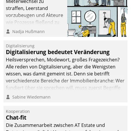
Mieterwechsel zu
straffen, Leerstand
vorzubeugen und Akteure
wie Prozesse fließend zu
vernetzen, nutzt die
Nadja Hußmann
Berliner Gewobag seit
Jahresbeginn eine
Digitalisierung
Überblick, Einsicht und
Digitalisierung bedeutet Veränderung
Eingriff bietende Lösung.
Heilsversprechen, Modewort, großes Fragezeichen?
Zur Entwicklung setzte
Alle reden von Digitalisierung, aber die Wenigsten
man auf
wissen, was damit gemeint ist. Denn sie betrifft
Cloudtechnologie,
verschiedenste Bereiche der Immobilienbranche: Wer
bewährte und Startup-
fundiert über sie sprechen will, muss zuerst Begriffe
Partner sowie erstmals
klären. Ein Aspekt ist die betriebliche Optimierung:
Sabine Wiedemann
agile Projektmethoden.
Moderne Softwarelösungen ermöglichen große
Einsparungen durch optimierte und automatisierte
Kooperation
Prozesse. Doch man darf nicht zu viel erwarten: Allein
Chat-fit
mit der Einführung einer neuen Software ist es nicht
Die Zusammenarbeit zwischen AT Estate und
getan. Die Digitalisierung erfordert von Unternehmen