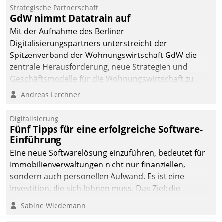
kommunale Wohnungsbauunternehmen daher
Strategische Partnerschaft
gemeinsam mit der Berliner Datatrain GmbH den
GdW nimmt Datatrain auf
Teilprozess der Objektsanierung digitalisiert.
Mit der Aufnahme des Berliner
Digitalisierungspartners unterstreicht der
Spitzenverband der Wohnungswirtschaft GdW die
zentrale Herausforderung, neue Strategien und
Geschäftsmodelle für die Wohnungswirtschaft zu
entwickeln.
Andreas Lerchner
Digitalisierung
Fünf Tipps für eine erfolgreiche Software-
Einführung
Eine neue Softwarelösung einzuführen, bedeutet für
Immobilienverwaltungen nicht nur finanziellen,
sondern auch personellen Aufwand. Es ist eine
Investition, die sich lohnen muss. Das Ziel: die
nachhaltige Optimierung der Geschäftsabläufe. Damit
Sabine Wiedemann
dieses Ziel erreicht wird, sollten einige Grundregeln