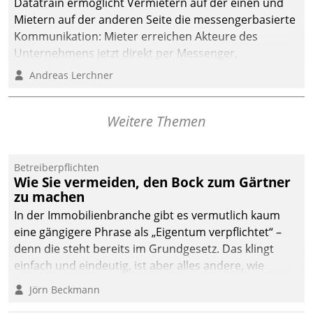
Datatrain ermöglicht Vermietern auf der einen und
die Bereitschaft, sich zu überprüfen, zu hinterfragen
Mietern auf der anderen Seite die messengerbasierte
und zu verändern.
Kommunikation: Mieter erreichen Akteure des
Unternehmens jetzt direkt per Messenger,
Mitarbeiter oder Dienstleister empfangen oder
Andreas Lerchner
versenden die Nachrichten via Cockpit.
Weitere Themen
Betreiberpflichten
Wie Sie vermeiden, den Bock zum Gärtner
zu machen
In der Immobilienbranche gibt es vermutlich kaum
eine gängigere Phrase als „Eigentum verpflichtet“ –
denn die steht bereits im Grundgesetz. Das klingt
einfach und eindeutig, ist aber alles andere, wie
Branchenbeschäftigte wissen. Denn mit der
Jörn Beckmann
Verantwortung folgen Verpflichtungen.