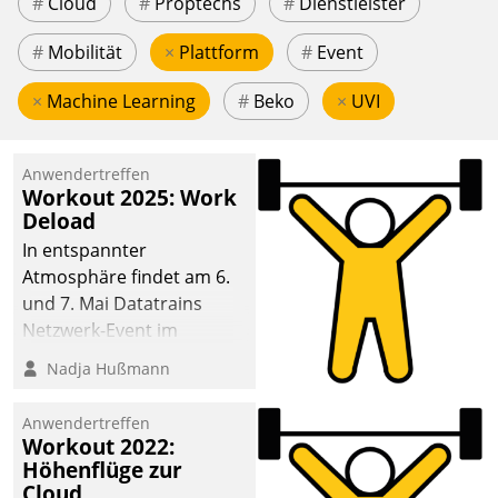
#
Cloud
#
Proptechs
#
Dienstleister
#
Mobilität
×
Plattform
#
Event
×
Machine Learning
#
Beko
×
UVI
Anwendertreffen
Workout 2025: Work
Deload
In entspannter
Atmosphäre findet am 6.
und 7. Mai Datatrains
Netzwerk-Event im
Kunden- und Partnerkreis
Nadja Hußmann
statt. Zentrale Frage: Wie
lassen sich
Anwendertreffen
Mammutprojekte
Workout 2022:
meistern und Workloads
Höhenflüge zur
Cloud
wuppen – bei zunehmend