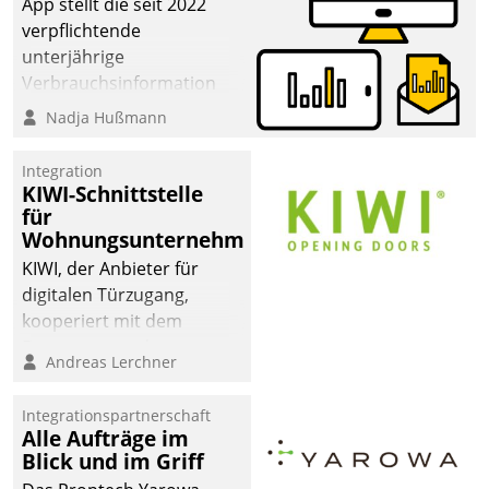
App stellt die seit 2022
verpflichtende
unterjährige
Verbrauchsinformation
schnell, zuverlässig und
Nadja Hußmann
leicht bekömmlich bereit:
Die monatlichen
Integration
Mitteilungen zum
KIWI-Schnittstelle
für
Heizungs- und
Wohnungsunternehmen
Wasserverbrauch gehen
automatisiert, vollständig
KIWI, der Anbieter für
und auf Wunsch über
digitalen Türzugang,
mehrere zuvor
kooperiert mit dem
festgelegte
Beratungs- und
Andreas Lerchner
Kommunikationswege bei
Softwareentwicklungshaus
den Empfängern ein.
Datatrain.
Integrationspartnerschaft
Alle Aufträge im
Blick und im Griff