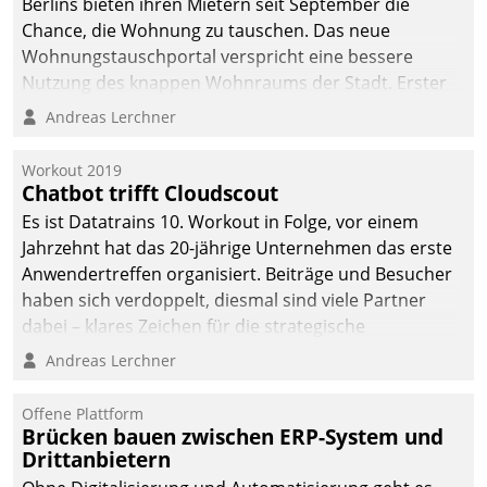
Berlins bieten ihren Mietern seit September die
Chance, die Wohnung zu tauschen. Das neue
Wohnungstauschportal verspricht eine bessere
Nutzung des knappen Wohnraums der Stadt. Erster
Anwendungsfall für Datatrains Lösung API-Hub mit
Andreas Lerchner
Schnittstellen zu den ERP-Systemen der
Unternehmen.
Workout 2019
Chatbot trifft Cloudscout
Es ist Datatrains 10. Workout in Folge, vor einem
Jahrzehnt hat das 20-jährige Unternehmen das erste
Anwendertreffen organisiert. Beiträge und Besucher
haben sich verdoppelt, diesmal sind viele Partner
dabei – klares Zeichen für die strategische
Fokussierung auf den Kunden.
Andreas Lerchner
Offene Plattform
Brücken bauen zwischen ERP-System und
Drittanbietern