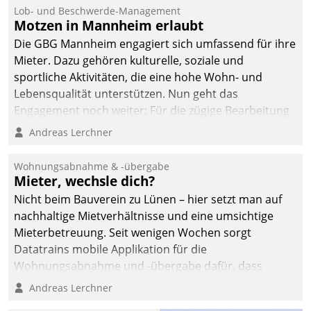
Ressort Kapitalanlage für
Lob- und Beschwerde-Management
künftige Aufgaben und
Motzen in Mannheim erlaubt
Herausforderungen
Die GBG Mannheim engagiert sich umfassend für ihre
gerüstet.
Mieter. Dazu gehören kulturelle, soziale und
sportliche Aktivitäten, die eine hohe Wohn- und
Lebensqualität unterstützen. Nun geht das
Engagement noch weiter: Für die zügige Bearbeitung
von Beschwerden – oder Lob – richtet das
Andreas Lerchner
Unternehmen mit Datatrains Applikation fürs Lob-
und Beschwerde-Management einen eigenen Kanal
Wohnungsabnahme & -übergabe
ein.
Mieter, wechsle dich?
Nicht beim Bauverein zu Lünen – hier setzt man auf
nachhaltige Mietverhältnisse und eine umsichtige
Mieterbetreuung. Seit wenigen Wochen sorgt
Datatrains mobile Applikation für die
Wohnungsabnahme und -übergabe dafür, dass
Mieter wohlgeordnet kommen und, so es sein muss,
Andreas Lerchner
gehen können.