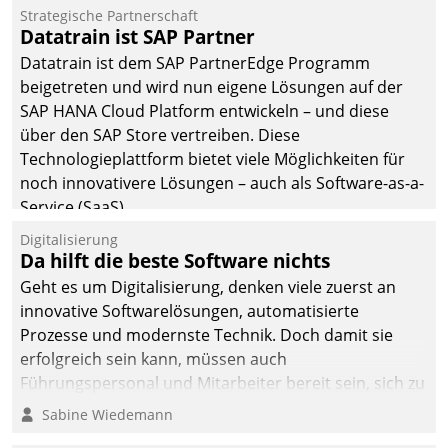
befolgt werden.
Strategische Partnerschaft
Datatrain ist SAP Partner
Datatrain ist dem SAP PartnerEdge Programm
beigetreten und wird nun eigene Lösungen auf der
SAP HANA Cloud Platform entwickeln – und diese
über den SAP Store vertreiben. Diese
Technologieplattform bietet viele Möglichkeiten für
noch innovativere Lösungen – auch als Software-as-a-
Service (SaaS).
Digitalisierung
Da hilft die beste Software nichts
Geht es um Digitalisierung, denken viele zuerst an
innovative Softwarelösungen, automatisierte
Prozesse und modernste Technik. Doch damit sie
erfolgreich sein kann, müssen auch
Führungspersonal und Mitarbeiter bereit sein, sich zu
verändern und anzupassen, sonst werden sie an ihr
Sabine Wiedemann
scheitern.