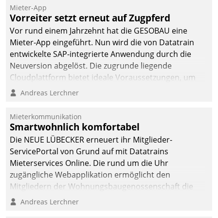
Mieter-App
Vorreiter setzt erneut auf Zugpferd
Vor rund einem Jahrzehnt hat die GESOBAU eine
Mieter-App eingeführt. Nun wird die von Datatrain
entwickelte SAP-integrierte Anwendung durch die
Neuversion abgelöst. Die zugrunde liegende
Cloudplattform bietet ideale Voraussetzungen, um
die Funktionalität der App zu erweitern und weitere
Andreas Lerchner
innovative Apps, auch von Drittanbietern, in SAP zu
integrieren.
Mieterkommunikation
Smartwohnlich komfortabel
Die NEUE LÜBECKER erneuert ihr Mitglieder-
ServicePortal von Grund auf mit Datatrains
Mieterservices Online. Die rund um die Uhr
zugängliche Webapplikation ermöglicht den
Mitgliedern der Wohnungs­bau­genossenschaft die
Kontaktaufnahme per Smartphone, Tablet oder PC.
Andreas Lerchner