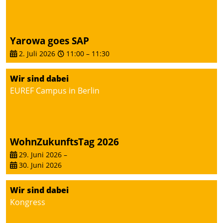
von AktivBo und
Datatrain ermöglicht
automatisiert ausgelöste,
zielgerichtete
Yarowa goes SAP
Mieterbefragungen – eine
2. Juli 2026
11:00
–
11:30
starke Grundlage für
intelligente,
Wir sind dabei
datengestützte
EUREF Campus in Berlin
Entscheidungen.
WohnZukunftsTag 2026
29. Juni 2026
–
30. Juni 2026
Wir sind dabei
Kongress