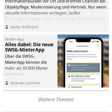
Informationslücken vor Ort und eröffnet Chancen bei
Objektpflege, Modernisierung und Vertrieb. Nur wenn
aktuelle Informationen vorliegen, laufen
Geschäftsprozesse rund – und blühen IT-gestützt auf.
Nadja Hußmann
Mieter-App
Alles dabei: Die neue
SWSG-MieterApp
Über die SWSG-
MieterApp können die
mehr als 50.000 Mieter
mit ihrem
Wohnungsunternehmen
Andreas Lerchner
kommunizieren, auf dem
Laufenden bleiben, Daten
einsehen und ändern
Weitere Themen
oder
Schadensmeldungen