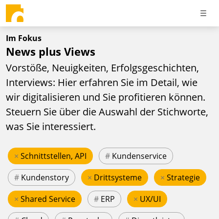
Im Fokus
News plus Views
Vorstöße, Neuigkeiten, Erfolgsgeschichten,
Interviews: Hier erfahren Sie im Detail, wie
wir digitalisieren und Sie profitieren können.
Steuern Sie über die Auswahl der Stichworte,
was Sie interessiert.
×
Schnittstellen, API
#
Kundenservice
#
Kundenstory
×
Drittsysteme
×
Strategie
×
Shared Service
#
ERP
×
UX/UI