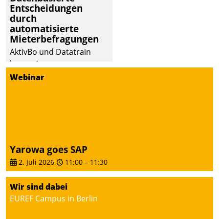
Entscheidungen
deutscher
durch
Wohnungsunternehmen
automatisierte
– und beschleunigt damit
Mieterbefragungen
den Weg vom
AktivBo und Datatrain
Mieteranliegen zum
kooperieren –
Dienstleisterauftrag.
Immobilienunternehmen
Webinar
profitieren: Die nahtlose
Integration der Lösungen
von AktivBo und
Datatrain ermöglicht
automatisiert ausgelöste,
zielgerichtete
Yarowa goes SAP
Mieterbefragungen – eine
2. Juli 2026
11:00
–
11:30
starke Grundlage für
intelligente,
Wir sind dabei
datengestützte
EUREF Campus in Berlin
Entscheidungen.