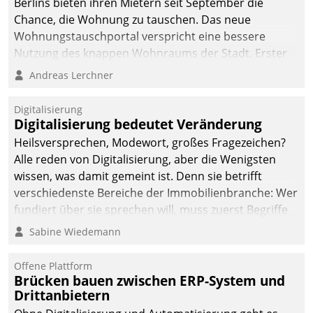
Berlins bieten ihren Mietern seit September die
Chance, die Wohnung zu tauschen. Das neue
Wohnungstauschportal verspricht eine bessere
Nutzung des knappen Wohnraums der Stadt. Erster
Anwendungsfall für Datatrains Lösung API-Hub mit
Andreas Lerchner
Schnittstellen zu den ERP-Systemen der
Unternehmen.
Digitalisierung
Digitalisierung bedeutet Veränderung
Heilsversprechen, Modewort, großes Fragezeichen?
Alle reden von Digitalisierung, aber die Wenigsten
wissen, was damit gemeint ist. Denn sie betrifft
verschiedenste Bereiche der Immobilienbranche: Wer
fundiert über sie sprechen will, muss zuerst Begriffe
klären. Ein Aspekt ist die betriebliche Optimierung:
Sabine Wiedemann
Moderne Softwarelösungen ermöglichen große
Einsparungen durch optimierte und automatisierte
Offene Plattform
Prozesse. Doch man darf nicht zu viel erwarten: Allein
Brücken bauen zwischen ERP-System und
Drittanbietern
mit der Einführung einer neuen Software ist es nicht
getan. Die Digitalisierung erfordert von Unternehmen