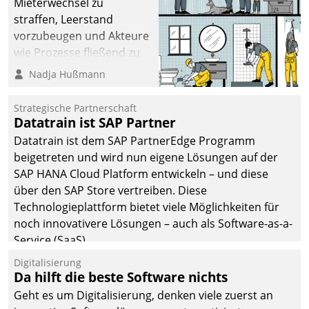
Mieterwechsel zu
straffen, Leerstand
vorzubeugen und Akteure
wie Prozesse fließend zu
vernetzen, nutzt die
Nadja Hußmann
Berliner Gewobag seit
Jahresbeginn eine
Strategische Partnerschaft
Überblick, Einsicht und
Datatrain ist SAP Partner
Eingriff bietende Lösung.
Datatrain ist dem SAP PartnerEdge Programm
Zur Entwicklung setzte
beigetreten und wird nun eigene Lösungen auf der
man auf
SAP HANA Cloud Platform entwickeln – und diese
Cloudtechnologie,
über den SAP Store vertreiben. Diese
bewährte und Startup-
Technologieplattform bietet viele Möglichkeiten für
Partner sowie erstmals
noch innovativere Lösungen – auch als Software-as-a-
agile Projektmethoden.
Service (SaaS).
Digitalisierung
Da hilft die beste Software nichts
Geht es um Digitalisierung, denken viele zuerst an