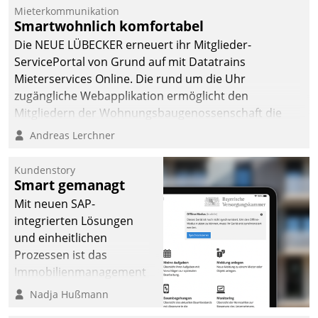
Mieterkommunikation
abgeben – rund um die
Smartwohnlich komfortabel
Uhr.
Die NEUE LÜBECKER erneuert ihr Mitglieder-
ServicePortal von Grund auf mit Datatrains
Mieterservices Online. Die rund um die Uhr
zugängliche Webapplikation ermöglicht den
Mitgliedern der Wohnungs­bau­genossenschaft die
Kontaktaufnahme per Smartphone, Tablet oder PC.
Andreas Lerchner
Kundenstory
Smart gemanagt
Mit neuen SAP-
integrierten Lösungen
und einheitlichen
Prozessen ist das
Immobilienmanagement
der Bayerischen
Nadja Hußmann
Versorgungskammer im