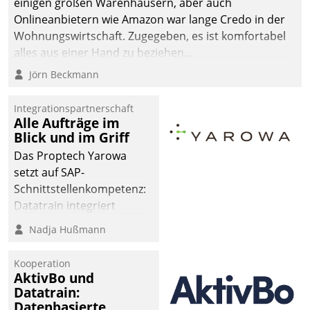
einigen großen Warenhäusern, aber auch
Onlineanbietern wie Amazon war lange Credo in der
Wohnungswirtschaft. Zugegeben, es ist komfortabel
alles aus einer Hand zu beziehen...
Jörn Beckmann
Integrationspartnerschaft
Alle Aufträge im
Blick und im Griff
Das Proptech Yarowa
setzt auf SAP-
Schnittstellenkompetenz:
Datatrain integriert
Yarowas Portal zur
Nadja Hußmann
Vergabe und Verwaltung
von Aufträgen der
Kooperation
operativen
AktivBo und
Instandhaltung in die
Datatrain:
Datenbasierte
SAP-Systemlandschaft