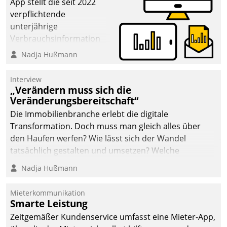
App stellt die seit 2022
verpflichtende
unterjährige
Verbrauchsinformation
schnell, zuverlässig und
Nadja Hußmann
leicht bekömmlich bereit:
Die monatlichen
Interview
Mitteilungen zum
„Verändern muss sich die
Veränderungsbereitschaft“
Heizungs- und
Wasserverbrauch gehen
Die Immobilienbranche erlebt die digitale
automatisiert, vollständig
Transformation. Doch muss man gleich alles über
und auf Wunsch über
den Haufen werfen? Wie lässt sich der Wandel
mehrere zuvor
tatsächlich gestalten und umsetzen? Welche
festgelegte
Argumente zählen wirklich?
Nadja Hußmann
Kommunikationswege bei
den Empfängern ein.
Mieterkommunikation
Smarte Leistung
Zeitgemäßer Kundenservice umfasst eine Mieter-App,