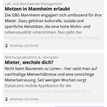
Ressort Kapitalanlage für
Lob- und Beschwerde-Management
künftige Aufgaben und
Motzen in Mannheim erlaubt
Herausforderungen
Die GBG Mannheim engagiert sich umfassend für ihre
gerüstet.
Mieter. Dazu gehören kulturelle, soziale und
sportliche Aktivitäten, die eine hohe Wohn- und
Lebensqualität unterstützen. Nun geht das
Engagement noch weiter: Für die zügige Bearbeitung
von Beschwerden – oder Lob – richtet das
Andreas Lerchner
Unternehmen mit Datatrains Applikation fürs Lob-
und Beschwerde-Management einen eigenen Kanal
Wohnungsabnahme & -übergabe
ein.
Mieter, wechsle dich?
Nicht beim Bauverein zu Lünen – hier setzt man auf
nachhaltige Mietverhältnisse und eine umsichtige
Mieterbetreuung. Seit wenigen Wochen sorgt
Datatrains mobile Applikation für die
Wohnungsabnahme und -übergabe dafür, dass
Mieter wohlgeordnet kommen und, so es sein muss,
Andreas Lerchner
gehen können.