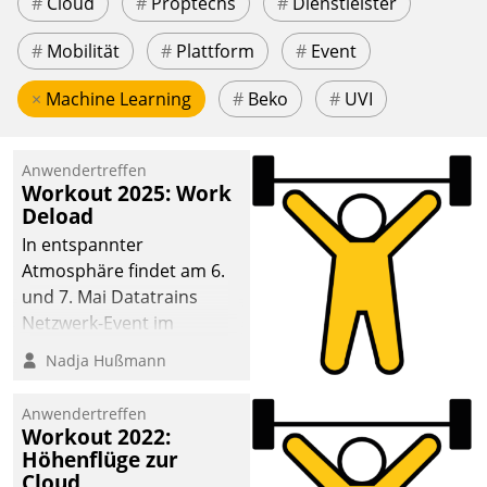
#
Cloud
#
Proptechs
#
Dienstleister
#
Mobilität
#
Plattform
#
Event
×
Machine Learning
#
Beko
#
UVI
Anwendertreffen
Workout 2025: Work
Deload
In entspannter
Atmosphäre findet am 6.
und 7. Mai Datatrains
Netzwerk-Event im
Kunden- und Partnerkreis
Nadja Hußmann
statt. Zentrale Frage: Wie
lassen sich
Anwendertreffen
Mammutprojekte
Workout 2022:
meistern und Workloads
Höhenflüge zur
Cloud
wuppen – bei zunehmend