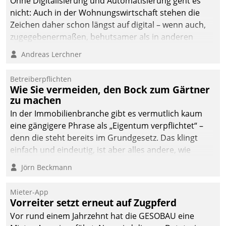
Ohne Digitalisierung und Automatisierung geht es
die Bereitschaft, sich zu überprüfen, zu hinterfragen
nicht: Auch in der Wohnungswirtschaft stehen die
und zu verändern.
Zeichen daher schon längst auf digital – wenn auch,
zugegebenermaßen, behutsamer als in anderen
Branchen.
Andreas Lerchner
Betreiberpflichten
Wie Sie vermeiden, den Bock zum Gärtner
zu machen
In der Immobilienbranche gibt es vermutlich kaum
eine gängigere Phrase als „Eigentum verpflichtet“ –
denn die steht bereits im Grundgesetz. Das klingt
einfach und eindeutig, ist aber alles andere, wie
Branchenbeschäftigte wissen. Denn mit der
Jörn Beckmann
Verantwortung folgen Verpflichtungen.
Mieter-App
Vorreiter setzt erneut auf Zugpferd
Vor rund einem Jahrzehnt hat die GESOBAU eine