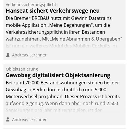
Verkehrssicherungspflicht
Hanseat sichert Verkehrswege neu
Die Bremer BREBAU nutzt mit Gewinn Datatrains
mobile Applikation „Meine Begehungen“, um die
Verkehrssicherungspflicht in ihren Beständen
wahrzunehmen. Mit „Meine Abnahmen & Übergaben“
ist nun ein weiteres Modul des Mobilen Cockpits im
Einsatz.
Andreas Lerchner
Objektsanierung
Gewobag digitalisiert Objektsanierung
Bei rund 70.000 Bestandswohnungen stehen bei der
Gewobag in Berlin durchschnittlich rund 5.000
Mieterwechsel pro Jahr an. Dieser Prozess ist bereits
aufwendig genug. Wenn dann aber noch rund 2.500
Sanierungen pro Jahr mit reinspielen, ist der
Betreuungs- und Organisationsaufwand immens. Im
Andreas Lerchner
Rahmen ihrer Digitalisierungsstrategie hat das