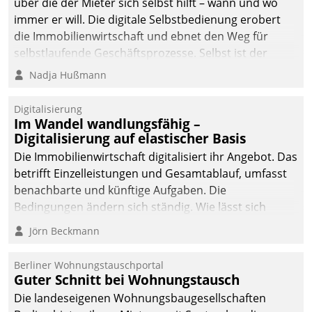
über die der Mieter sich selbst hilft – wann und wo
immer er will. Die digitale Selbstbedienung erobert
die Immobilienwirtschaft und ebnet den Weg für
selbstlaufende Geschäftsprozesse. Selbst ist der
Kunde und smart der Serviceanbieter.
Nadja Hußmann
Digitalisierung
Im Wandel wandlungsfähig –
Digitalisierung auf elastischer Basis
Die Immobilienwirtschaft digitalisiert ihr Angebot. Das
betrifft Einzelleistungen und Gesamtablauf, umfasst
benachbarte und künftige Aufgaben. Die
Bedingungen ändern sich ständig. Wie lässt sich
technisch die Kontrolle wahren und zugleich Freiraum
Jörn Beckmann
fürs Wachsen öffnen?
Berliner Wohnungstauschportal
Guter Schnitt bei Wohnungstausch
Die landeseigenen Wohnungsbaugesellschaften