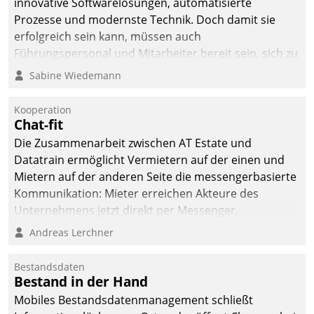
innovative Softwarelösungen, automatisierte
Prozesse und modernste Technik. Doch damit sie
erfolgreich sein kann, müssen auch
Führungspersonal und Mitarbeiter bereit sein, sich zu
verändern und anzupassen, sonst werden sie an ihr
Sabine Wiedemann
scheitern.
Kooperation
Chat-fit
Die Zusammenarbeit zwischen AT Estate und
Datatrain ermöglicht Vermietern auf der einen und
Mietern auf der anderen Seite die messengerbasierte
Kommunikation: Mieter erreichen Akteure des
Unternehmens jetzt direkt per Messenger,
Mitarbeiter oder Dienstleister empfangen oder
Andreas Lerchner
versenden die Nachrichten via Cockpit.
Bestandsdaten
Bestand in der Hand
Mobiles Bestandsdatenmanagement schließt