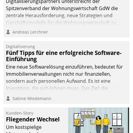
Digitalisierungspartners unterstreicht der
Spitzenverband der Wohnungswirtschaft GdW die
zentrale Herausforderung, neue Strategien und
Geschäftsmodelle für die Wohnungswirtschaft zu
entwickeln.
Andreas Lerchner
Digitalisierung
Fünf Tipps für eine erfolgreiche Software-
Einführung
Eine neue Softwarelösung einzuführen, bedeutet für
Immobilienverwaltungen nicht nur finanziellen,
sondern auch personellen Aufwand. Es ist eine
Investition, die sich lohnen muss. Das Ziel: die
nachhaltige Optimierung der Geschäftsabläufe. Damit
Sabine Wiedemann
dieses Ziel erreicht wird, sollten einige Grundregeln
befolgt werden.
Kunden-Story
Fliegender Wechsel
Um kostspielige