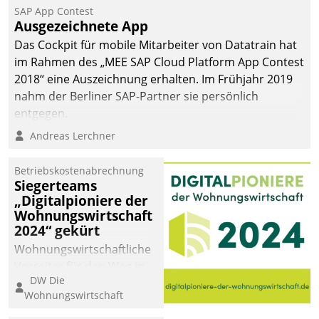
kommunale Wohnungsbauunternehmen daher
SAP App Contest
gemeinsam mit der Berliner Datatrain GmbH den
Ausgezeichnete App
Teilprozess der Objektsanierung digitalisiert.
Das Cockpit für mobile Mitarbeiter von Datatrain hat
im Rahmen des „MEE SAP Cloud Platform App Contest
2018“ eine Auszeichnung erhalten. Im Frühjahr 2019
nahm der Berliner SAP-Partner sie persönlich
entgegen.
Andreas Lerchner
Betriebskostenabrechnung
Siegerteams
„Digitalpioniere der
Wohnungswirtschaft
2024“ gekürt
Wohnungswirtschaftliche
Vorreiter für den Weg in
DW Die
eine digitale Zukunft zu
Wohnungswirtschaft
finden, ist das Ziel des
Awards „Digitalpioniere