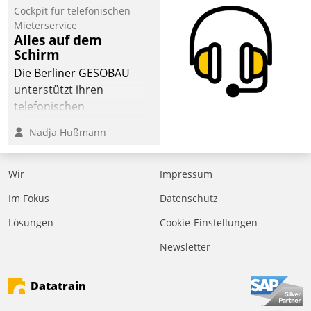
Cockpit für telefonischen
der
Mieterservice
Wohnungswirtschaft“.
Alles auf dem
Bewerben können sich
Schirm
dafür ein Team
Die Berliner GESOBAU
bestehend aus
unterstützt ihren
Wohnungsunternehmen
telefonischen
und PropTech.
Mieterservice mit einem
Nadja Hußmann
digitalen Cockpit, das
situationsbezogen
passende Fragen und
Wir
Impressum
Schlagworte auswirft.
Im Fokus
Datenschutz
Eine intuitive
Dialogführung ermöglicht
Lösungen
Cookie-Einstellungen
dem externen
Newsletter
Serviceteam, Anrufe von
Mietenden zügiger und
Datatrain
effizienter zu bearbeiten.