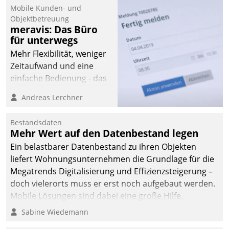
Mobile Kunden- und
Objektbetreuung
meravis: Das Büro
für unterwegs
Mehr Flexibilität, weniger
Zeitaufwand und eine
einfache Bedienung - das
verspricht das aktuelle
Andreas Lerchner
Cockpit für mobile
Mitarbeiter von
Bestandsdaten
Datatrain. Die meravis
Mehr Wert auf den Datenbestand legen
Wohnungsbau- und
Ein belastbarer Datenbestand zu ihren Objekten
Immobilien GmbH hat
liefert Wohnungsunternehmen die Grundlage für die
sich dabei für den Betrieb
Megatrends Digitalisierung und Effizienzsteigerung –
der Lösung über die SAP
doch vielerorts muss er erst noch aufgebaut werden.
Cloud Platform
Mobile Lösungen sind dabei eine große Hilfe.
entschieden - als erstes
Sabine Wiedemann
Unternehmen am
Wohnungsmarkt.