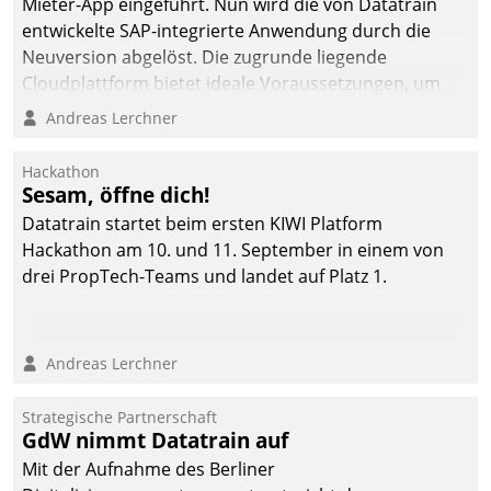
Mieter-App eingeführt. Nun wird die von Datatrain
entwickelte SAP-integrierte Anwendung durch die
Neuversion abgelöst. Die zugrunde liegende
Cloudplattform bietet ideale Voraussetzungen, um
die Funktionalität der App zu erweitern und weitere
Andreas Lerchner
innovative Apps, auch von Drittanbietern, in SAP zu
integrieren.
Hackathon
Sesam, öffne dich!
Datatrain startet beim ersten KIWI Platform
Hackathon am 10. und 11. September in einem von
drei PropTech-Teams und landet auf Platz 1.
Andreas Lerchner
Strategische Partnerschaft
GdW nimmt Datatrain auf
Mit der Aufnahme des Berliner