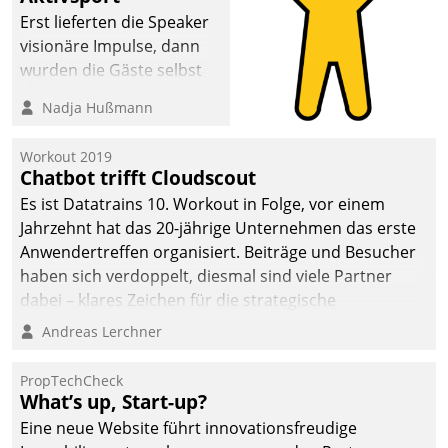
Erst lieferten die Speaker
visionäre Impulse, dann
wurden die Gäste selbst
aktiv und sammelten
Nadja Hußmann
methodisch
Vernetzungsideen fürs
Workout 2019
Quartier. Dazwischen
Chatbot trifft Cloudscout
zeigte Datatrain, was es
Es ist Datatrains 10. Workout in Folge, vor einem
Neues zu bieten hat.
Jahrzehnt hat das 20-jährige Unternehmen das erste
Anwendertreffen organisiert. Beiträge und Besucher
haben sich verdoppelt, diesmal sind viele Partner
dabei – klares Zeichen für die strategische
Fokussierung auf den Kunden.
Andreas Lerchner
PropTechCheck
What’s up, Start-up?
Eine neue Website führt innovationsfreudige