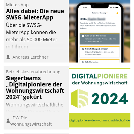
Mieter-App
Alles dabei: Die neue
SWSG-MieterApp
Über die SWSG-
MieterApp können die
mehr als 50.000 Mieter
mit ihrem
Wohnungsunternehmen
Andreas Lerchner
kommunizieren, auf dem
Laufenden bleiben, Daten
Betriebskostenabrechnung
einsehen und ändern
Siegerteams
oder
„Digitalpioniere der
Wohnungswirtschaft
Schadensmeldungen
2024“ gekürt
abgeben – rund um die
Uhr.
Wohnungswirtschaftliche
Vorreiter für den Weg in
DW Die
eine digitale Zukunft zu
Wohnungswirtschaft
finden, ist das Ziel des
Awards „Digitalpioniere