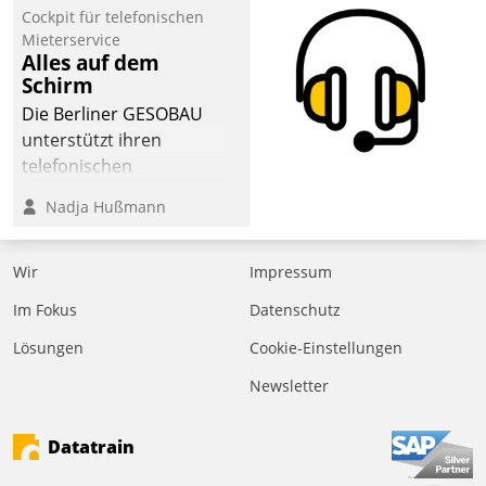
Cockpit für telefonischen
der
Mieterservice
Wohnungswirtschaft“.
Alles auf dem
Bewerben können sich
Schirm
dafür ein Team
Die Berliner GESOBAU
bestehend aus
unterstützt ihren
Wohnungsunternehmen
telefonischen
und PropTech.
Mieterservice mit einem
Nadja Hußmann
digitalen Cockpit, das
situationsbezogen
passende Fragen und
Wir
Impressum
Schlagworte auswirft.
Im Fokus
Datenschutz
Eine intuitive
Dialogführung ermöglicht
Lösungen
Cookie-Einstellungen
dem externen
Newsletter
Serviceteam, Anrufe von
Mietenden zügiger und
Datatrain
effizienter zu bearbeiten.