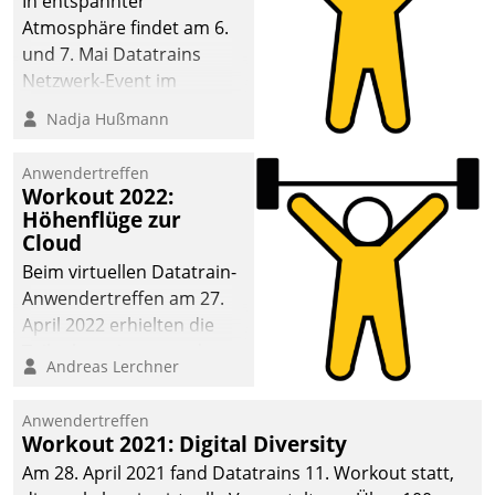
In entspannter
Atmosphäre findet am 6.
und 7. Mai Datatrains
Netzwerk-Event im
Kunden- und Partnerkreis
Nadja Hußmann
statt. Zentrale Frage: Wie
lassen sich
Anwendertreffen
Mammutprojekte
Workout 2022:
meistern und Workloads
Höhenflüge zur
Cloud
wuppen – bei zunehmend
anspruchsvollen
Beim virtuellen Datatrain-
Aufgaben und
Anwendertreffen am 27.
abnehmendem
April 2022 erhielten die
Nachwuchs?
Teilnehmerinnen und
Andreas Lerchner
Teilnehmer kurzweilige
Einblicke in innovative
Anwendertreffen
Cloud-Strategien und -
Workout 2021: Digital Diversity
Lösungen mit hohem
Am 28. April 2021 fand Datatrains 11. Workout statt,
Zukunftspotenzial.