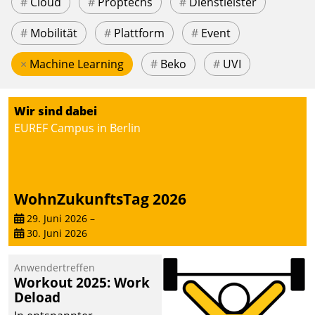
#
Cloud
#
Proptechs
#
Dienstleister
#
Mobilität
#
Plattform
#
Event
×
Machine Learning
#
Beko
#
UVI
Wir sind dabei
EUREF Campus in Berlin
WohnZukunftsTag 2026
29. Juni 2026
–
30. Juni 2026
Anwendertreffen
Workout 2025: Work
Deload