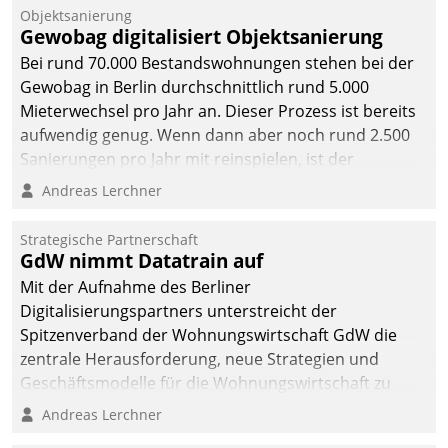
Objektsanierung
Gewobag digitalisiert Objektsanierung
Bei rund 70.000 Bestandswohnungen stehen bei der
Gewobag in Berlin durchschnittlich rund 5.000
Mieterwechsel pro Jahr an. Dieser Prozess ist bereits
aufwendig genug. Wenn dann aber noch rund 2.500
Sanierungen pro Jahr mit reinspielen, ist der
Betreuungs- und Organisationsaufwand immens. Im
Andreas Lerchner
Rahmen ihrer Digitalisierungsstrategie hat das
kommunale Wohnungsbauunternehmen daher
Strategische Partnerschaft
gemeinsam mit der Berliner Datatrain GmbH den
GdW nimmt Datatrain auf
Teilprozess der Objektsanierung digitalisiert.
Mit der Aufnahme des Berliner
Digitalisierungspartners unterstreicht der
Spitzenverband der Wohnungswirtschaft GdW die
zentrale Herausforderung, neue Strategien und
Geschäftsmodelle für die Wohnungswirtschaft zu
entwickeln.
Andreas Lerchner