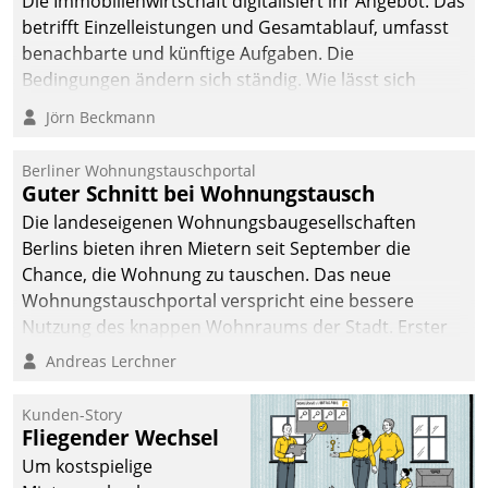
Die Immobilienwirtschaft digitalisiert ihr Angebot. Das
betrifft Einzelleistungen und Gesamtablauf, umfasst
benachbarte und künftige Aufgaben. Die
Bedingungen ändern sich ständig. Wie lässt sich
technisch die Kontrolle wahren und zugleich Freiraum
Jörn Beckmann
fürs Wachsen öffnen?
Berliner Wohnungstauschportal
Guter Schnitt bei Wohnungstausch
Die landeseigenen Wohnungsbaugesellschaften
Berlins bieten ihren Mietern seit September die
Chance, die Wohnung zu tauschen. Das neue
Wohnungstauschportal verspricht eine bessere
Nutzung des knappen Wohnraums der Stadt. Erster
Anwendungsfall für Datatrains Lösung API-Hub mit
Andreas Lerchner
Schnittstellen zu den ERP-Systemen der
Unternehmen.
Kunden-Story
Fliegender Wechsel
Um kostspielige