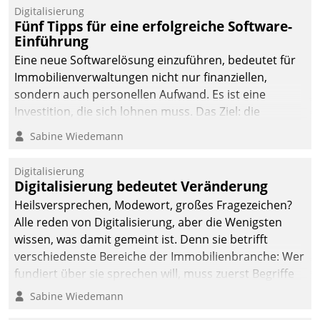
Digitalisierung
Fünf Tipps für eine erfolgreiche Software-
Einführung
Eine neue Softwarelösung einzuführen, bedeutet für
Immobilienverwaltungen nicht nur finanziellen,
sondern auch personellen Aufwand. Es ist eine
Investition, die sich lohnen muss. Das Ziel: die
nachhaltige Optimierung der Geschäftsabläufe. Damit
Sabine Wiedemann
dieses Ziel erreicht wird, sollten einige Grundregeln
befolgt werden.
Digitalisierung
Digitalisierung bedeutet Veränderung
Heilsversprechen, Modewort, großes Fragezeichen?
Alle reden von Digitalisierung, aber die Wenigsten
wissen, was damit gemeint ist. Denn sie betrifft
verschiedenste Bereiche der Immobilienbranche: Wer
fundiert über sie sprechen will, muss zuerst Begriffe
klären. Ein Aspekt ist die betriebliche Optimierung:
Sabine Wiedemann
Moderne Softwarelösungen ermöglichen große