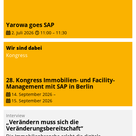
von AktivBo und
Datatrain ermöglicht
automatisiert ausgelöste,
zielgerichtete
Yarowa goes SAP
Mieterbefragungen – eine
2. Juli 2026
11:00
–
11:30
starke Grundlage für
intelligente,
Wir sind dabei
datengestützte
Kongress
Entscheidungen.
28. Kongress Immobilien- und Facility-
Management mit SAP in Berlin
14. September 2026
–
15. September 2026
Interview
„Verändern muss sich die
Veränderungsbereitschaft“