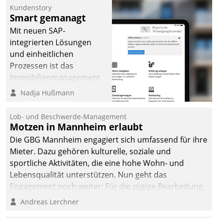
Kundenstory
Smart gemanagt
Mit neuen SAP-
integrierten Lösungen
und einheitlichen
Prozessen ist das
Immobilienmanagement
der Bayerischen
Nadja Hußmann
Versorgungskammer im
Ressort Kapitalanlage für
Lob- und Beschwerde-Management
künftige Aufgaben und
Motzen in Mannheim erlaubt
Herausforderungen
Die GBG Mannheim engagiert sich umfassend für ihre
gerüstet.
Mieter. Dazu gehören kulturelle, soziale und
sportliche Aktivitäten, die eine hohe Wohn- und
Lebensqualität unterstützen. Nun geht das
Engagement noch weiter: Für die zügige Bearbeitung
von Beschwerden – oder Lob – richtet das
Andreas Lerchner
Unternehmen mit Datatrains Applikation fürs Lob-