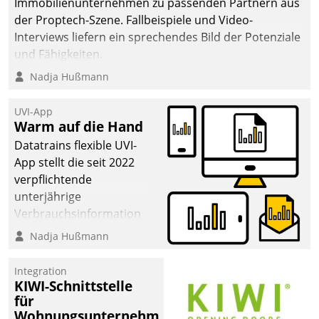
Immobilienunternehmen zu passenden Partnern aus
der Proptech-Szene. Fallbeispiele und Video-
Interviews liefern ein sprechendes Bild der Potenziale
und Fähigkeiten.
Nadja Hußmann
UVI-App
Warm auf die Hand
Datatrains flexible UVI-
App stellt die seit 2022
verpflichtende
unterjährige
Verbrauchsinformation
schnell, zuverlässig und
Nadja Hußmann
leicht bekömmlich bereit:
Die monatlichen
Integration
Mitteilungen zum
KIWI-Schnittstelle
für
Heizungs- und
Wohnungsunternehmen
Wasserverbrauch gehen