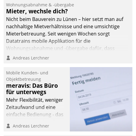
und Beschwerde-Management einen eigenen Kanal
Wohnungsabnahme & -übergabe
ein.
Mieter, wechsle dich?
Nicht beim Bauverein zu Lünen – hier setzt man auf
nachhaltige Mietverhältnisse und eine umsichtige
Mieterbetreuung. Seit wenigen Wochen sorgt
Datatrains mobile Applikation für die
Wohnungsabnahme und -übergabe dafür, dass
Mieter wohlgeordnet kommen und, so es sein muss,
Andreas Lerchner
gehen können.
Mobile Kunden- und
Objektbetreuung
meravis: Das Büro
für unterwegs
Mehr Flexibilität, weniger
Zeitaufwand und eine
einfache Bedienung - das
verspricht das aktuelle
Andreas Lerchner
Cockpit für mobile