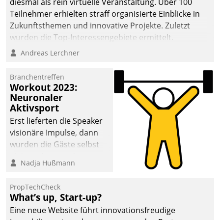
diesmal als rein virtuelle Veranstaltung. Über 100
Teilnehmer erhielten straff organisierte Einblicke in
Zukunftsthemen und innovative Projekte. Zuletzt
wurden die Top-Interessengebiete ermittelt.
Andreas Lerchner
Branchentreffen
Workout 2023:
Neuronaler
Aktivsport
Erst lieferten die Speaker
visionäre Impulse, dann
wurden die Gäste selbst
aktiv und sammelten
Nadja Hußmann
methodisch
Vernetzungsideen fürs
PropTechCheck
Quartier. Dazwischen
What’s up, Start-up?
zeigte Datatrain, was es
Eine neue Website führt innovationsfreudige
Neues zu bieten hat.