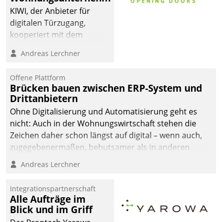
automatisiert, vollständig
KIWI, der Anbieter für
und auf Wunsch über
digitalen Türzugang,
mehrere zuvor
kooperiert mit dem
festgelegte
Beratungs- und
Andreas Lerchner
Kommunikationswege bei
Softwareentwicklungshaus
den Empfängern ein.
Datatrain.
Offene Plattform
Brücken bauen zwischen ERP-System und
Drittanbietern
Ohne Digitalisierung und Automatisierung geht es
nicht: Auch in der Wohnungswirtschaft stehen die
Zeichen daher schon längst auf digital – wenn auch,
zugegebenermaßen, behutsamer als in anderen
Branchen.
Andreas Lerchner
Integrationspartnerschaft
Alle Aufträge im
Blick und im Griff