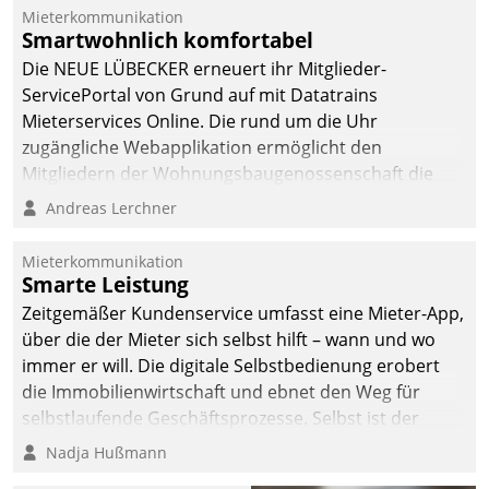
integrieren.
Mieterkommunikation
Smartwohnlich komfortabel
Die NEUE LÜBECKER erneuert ihr Mitglieder-
ServicePortal von Grund auf mit Datatrains
Mieterservices Online. Die rund um die Uhr
zugängliche Webapplikation ermöglicht den
Mitgliedern der Wohnungs­bau­genossenschaft die
Kontaktaufnahme per Smartphone, Tablet oder PC.
Andreas Lerchner
Mieterkommunikation
Smarte Leistung
Zeitgemäßer Kundenservice umfasst eine Mieter-App,
über die der Mieter sich selbst hilft – wann und wo
immer er will. Die digitale Selbstbedienung erobert
die Immobilienwirtschaft und ebnet den Weg für
selbstlaufende Geschäftsprozesse. Selbst ist der
Kunde und smart der Serviceanbieter.
Nadja Hußmann