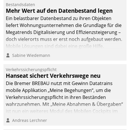
Mitarbeiter von
Bestandsdaten
Datatrain. Die meravis
Mehr Wert auf den Datenbestand legen
Wohnungsbau- und
Ein belastbarer Datenbestand zu ihren Objekten
Immobilien GmbH hat
liefert Wohnungsunternehmen die Grundlage für die
sich dabei für den Betrieb
Megatrends Digitalisierung und Effizienzsteigerung –
der Lösung über die SAP
doch vielerorts muss er erst noch aufgebaut werden.
Cloud Platform
Mobile Lösungen sind dabei eine große Hilfe.
entschieden - als erstes
Sabine Wiedemann
Unternehmen am
Wohnungsmarkt.
Verkehrssicherungspflicht
Hanseat sichert Verkehrswege neu
Die Bremer BREBAU nutzt mit Gewinn Datatrains
mobile Applikation „Meine Begehungen“, um die
Verkehrssicherungspflicht in ihren Beständen
wahrzunehmen. Mit „Meine Abnahmen & Übergaben“
ist nun ein weiteres Modul des Mobilen Cockpits im
Einsatz.
Andreas Lerchner