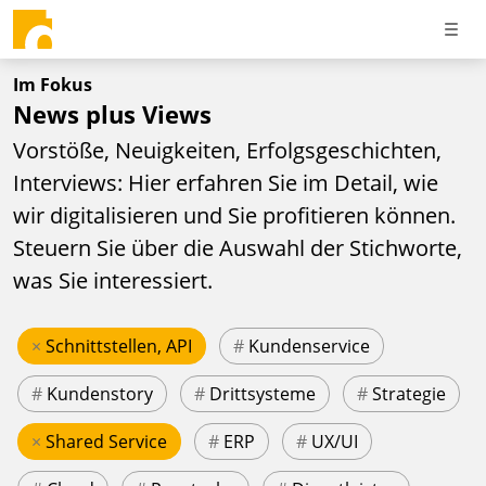
Im Fokus
News plus Views
Vorstöße, Neuigkeiten, Erfolgsgeschichten,
Interviews: Hier erfahren Sie im Detail, wie
wir digitalisieren und Sie profitieren können.
Steuern Sie über die Auswahl der Stichworte,
was Sie interessiert.
×
Schnittstellen, API
#
Kundenservice
#
Kundenstory
#
Drittsysteme
#
Strategie
×
Shared Service
#
ERP
#
UX/UI