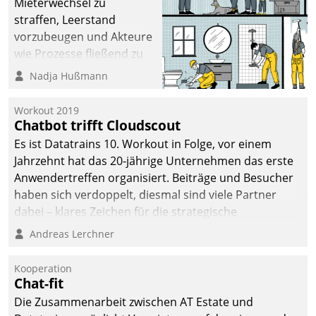
Mieterwechsel zu
straffen, Leerstand
vorzubeugen und Akteure
wie Prozesse fließend zu
vernetzen, nutzt die
Nadja Hußmann
Berliner Gewobag seit
Jahresbeginn eine
Workout 2019
Überblick, Einsicht und
Chatbot trifft Cloudscout
Eingriff bietende Lösung.
Es ist Datatrains 10. Workout in Folge, vor einem
Zur Entwicklung setzte
Jahrzehnt hat das 20-jährige Unternehmen das erste
man auf
Anwendertreffen organisiert. Beiträge und Besucher
Cloudtechnologie,
haben sich verdoppelt, diesmal sind viele Partner
bewährte und Startup-
dabei – klares Zeichen für die strategische
Partner sowie erstmals
Fokussierung auf den Kunden.
Andreas Lerchner
agile Projektmethoden.
Kooperation
Chat-fit
Die Zusammenarbeit zwischen AT Estate und