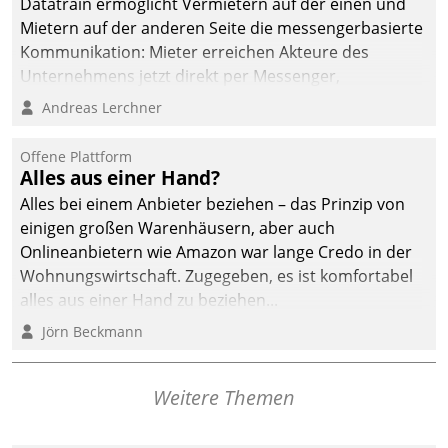
Datatrain ermöglicht Vermietern auf der einen und
Mietern auf der anderen Seite die messengerbasierte
Kommunikation: Mieter erreichen Akteure des
Unternehmens jetzt direkt per Messenger,
Mitarbeiter oder Dienstleister empfangen oder
Andreas Lerchner
versenden die Nachrichten via Cockpit.
Offene Plattform
Alles aus einer Hand?
Alles bei einem Anbieter beziehen – das Prinzip von
einigen großen Warenhäusern, aber auch
Onlineanbietern wie Amazon war lange Credo in der
Wohnungswirtschaft. Zugegeben, es ist komfortabel
alles aus einer Hand zu beziehen...
Jörn Beckmann
Weitere Themen