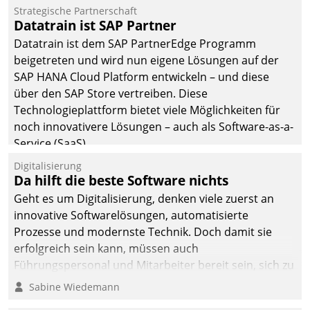
Einsparungen durch optimierte und automatisierte
Strategische Partnerschaft
Prozesse. Doch man darf nicht zu viel erwarten: Allein
Datatrain ist SAP Partner
mit der Einführung einer neuen Software ist es nicht
Datatrain ist dem SAP PartnerEdge Programm
getan. Die Digitalisierung erfordert von Unternehmen
beigetreten und wird nun eigene Lösungen auf der
die Bereitschaft, sich zu überprüfen, zu hinterfragen
SAP HANA Cloud Platform entwickeln – und diese
und zu verändern.
über den SAP Store vertreiben. Diese
Technologieplattform bietet viele Möglichkeiten für
noch innovativere Lösungen – auch als Software-as-a-
Service (SaaS).
Digitalisierung
Da hilft die beste Software nichts
Geht es um Digitalisierung, denken viele zuerst an
innovative Softwarelösungen, automatisierte
Prozesse und modernste Technik. Doch damit sie
erfolgreich sein kann, müssen auch
Führungspersonal und Mitarbeiter bereit sein, sich zu
verändern und anzupassen, sonst werden sie an ihr
Sabine Wiedemann
scheitern.