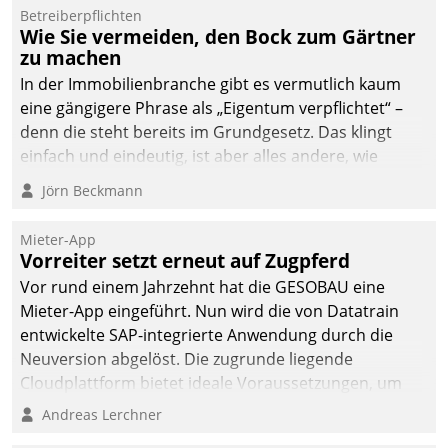
Betreiberpflichten
Wie Sie vermeiden, den Bock zum Gärtner
zu machen
In der Immobilienbranche gibt es vermutlich kaum
eine gängigere Phrase als „Eigentum verpflichtet“ –
denn die steht bereits im Grundgesetz. Das klingt
einfach und eindeutig, ist aber alles andere, wie
Branchenbeschäftigte wissen. Denn mit der
Jörn Beckmann
Verantwortung folgen Verpflichtungen.
Mieter-App
Vorreiter setzt erneut auf Zugpferd
Vor rund einem Jahrzehnt hat die GESOBAU eine
Mieter-App eingeführt. Nun wird die von Datatrain
entwickelte SAP-integrierte Anwendung durch die
Neuversion abgelöst. Die zugrunde liegende
Cloudplattform bietet ideale Voraussetzungen, um
die Funktionalität der App zu erweitern und weitere
Andreas Lerchner
innovative Apps, auch von Drittanbietern, in SAP zu