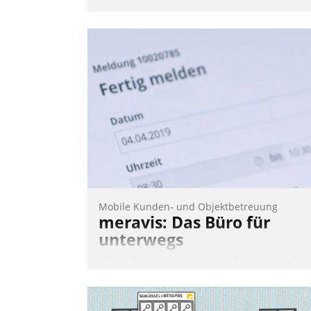
Mobile Kunden- und Objektbetreuung
meravis: Das Büro für
unterwegs
Mehr Flexibilität, weniger Zeitaufwand
und eine einfache Bedienung - das
verspricht das aktuelle Cockpit für mobil
Mitarbeiter von Datatrain. Die meravis