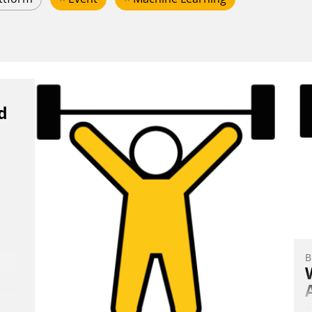
d
B
E