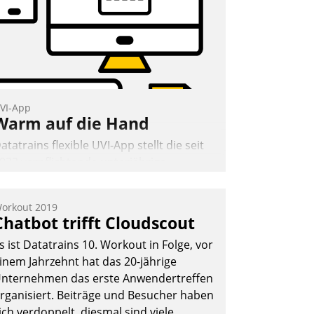
VI-App
Warm auf die Hand
atatrains flexible UVI-App stellt die seit
022 verpflichtende unterjährige
erbrauchsinformation schnell,
uverlässig und leicht bekömmlich bereit:
orkout 2019
ie monatlichen Mitteilungen zum
Chatbot trifft Cloudscout
eizungs- und Wasserverbrauch gehen
s ist Datatrains 10. Workout in Folge, vor
utomatisiert, vollständig und auf
inem Jahrzehnt hat das 20-jährige
unsch über mehrere zuvor festgelegte
nternehmen das erste Anwendertreffen
ommunikationswege bei den
rganisiert. Beiträge und Besucher haben
mpfängern ein.
ich verdoppelt, diesmal sind viele