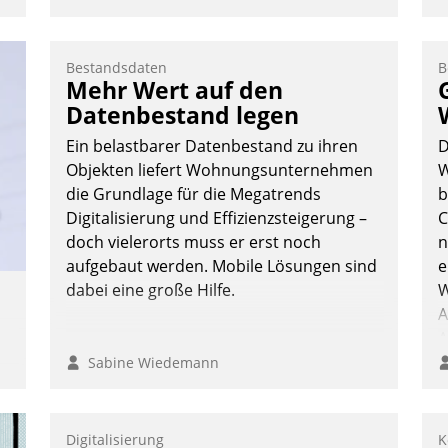
Bestandsdaten
B
Mehr Wert auf den
Datenbestand legen
Ein belastbarer Datenbestand zu ihren
D
Objekten liefert Wohnungsunternehmen
W
die Grundlage für die Megatrends
b
Digitalisierung und Effizienzsteigerung –
C
doch vielerorts muss er erst noch
n
aufgebaut werden. Mobile Lösungen sind
e
dabei eine große Hilfe.
W
A
A
S
Sabine Wiedemann
e
Digitalisierung
K