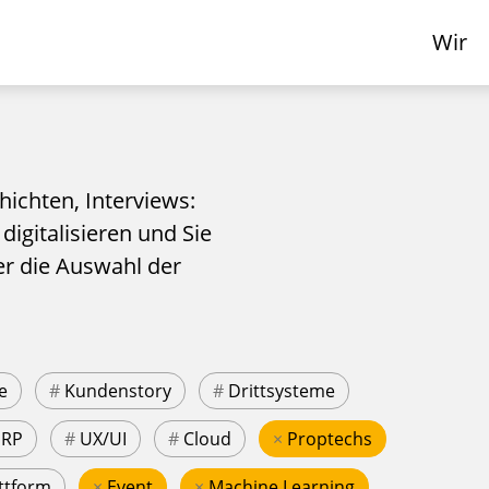
Wir
hichten, Interviews:
 digitalisieren und Sie
er die Auswahl der
e
#
Kundenstory
#
Drittsysteme
ERP
#
UX/UI
#
Cloud
×
Proptechs
ttform
×
Event
×
Machine Learning