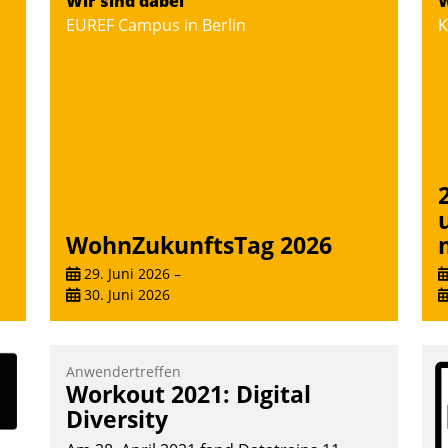
Wir sind dabei
W
Softwareentwicklungshaus Datatrain.
EUREF Campus in Berlin
K
Andreas Lerchner
WohnZukunftsTag 2026
29. Juni 2026
–
30. Juni 2026
Anwendertreffen
Workout 2021: Digital
Diversity