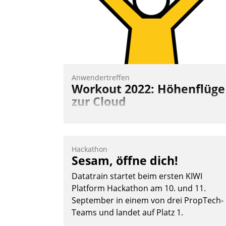
Anwendertreffen
Workout 2022: Höhenflüge
zur Cloud
Beim virtuellen Datatrain-
Anwendertreffen am 27. April 2022
erhielten die Teilnehmerinnen und
Hackathon
Teilnehmer kurzweilige Einblicke in
Sesam, öffne dich!
innovative Cloud-Strategien und -
Datatrain startet beim ersten KIWI
Lösungen mit hohem Zukunftspotenzial.
Platform Hackathon am 10. und 11.
September in einem von drei PropTech-
Teams und landet auf Platz 1.