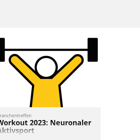
ranchentreffen
Workout 2023: Neuronaler
Aktivsport
rst lieferten die Speaker visionäre