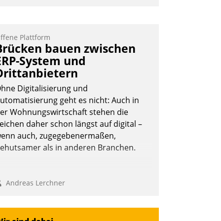
mpulse, dann wurden die Gäste selbst
ktiv und sammelten methodisch
ernetzungsideen fürs Quartier.
ffene Plattform
Brücken bauen zwischen
azwischen zeigte Datatrain, was es
ERP-System und
eues zu bieten hat.
Drittanbietern
hne Digitalisierung und
utomatisierung geht es nicht: Auch in
Nadja Hußmann
er Wohnungswirtschaft stehen die
eichen daher schon längst auf digital –
enn auch, zugegebenermaßen,
ehutsamer als in anderen Branchen.
Andreas Lerchner