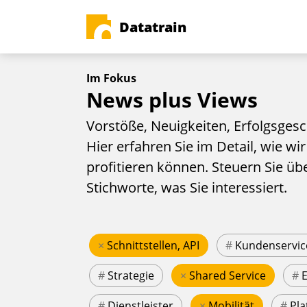
Datatrain
Im Fokus
News plus Views
Vorstöße, Neuigkeiten, Erfolgsgesc
Hier erfahren Sie im Detail, wie wir
profitieren können. Steuern Sie üb
Stichworte, was Sie interessiert.
×
Schnittstellen, API
#
Kundenservic
#
Strategie
×
Shared Service
#
#
Dienstleister
×
Mobilität
#
Pla