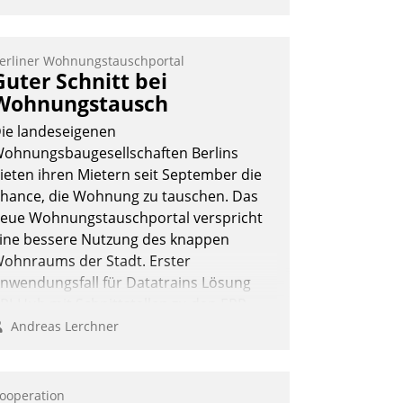
erliner Wohnungstauschportal
Guter Schnitt bei
Wohnungstausch
ie landeseigenen
ohnungsbaugesellschaften Berlins
ieten ihren Mietern seit September die
hance, die Wohnung zu tauschen. Das
eue Wohnungstauschportal verspricht
ine bessere Nutzung des knappen
ohnraums der Stadt. Erster
nwendungsfall für Datatrains Lösung
PI-Hub mit Schnittstellen zu den ERP-
ystemen der Unternehmen.
Andreas Lerchner
ooperation