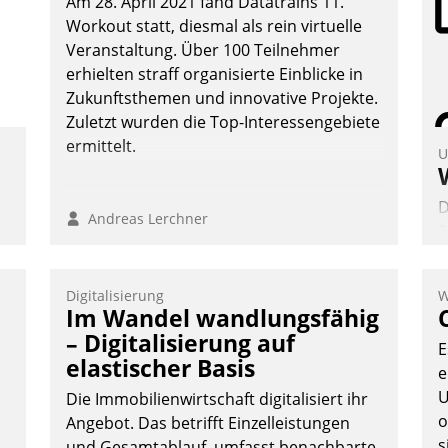
Am 28. April 2021 fand Datatrains 11.
Workout statt, diesmal als rein virtuelle
Veranstaltung. Über 100 Teilnehmer
erhielten straff organisierte Einblicke in
Zukunftsthemen und innovative Projekte.
Zuletzt wurden die Top-Interessengebiete
ermittelt.
U
D
Andreas Lerchner
2
V
z
Digitalisierung
W
D
Im Wandel wandlungsfähig
H
– Digitalisierung auf
E
a
elastischer Basis
e
W
U
K
Die Immobilienwirtschaft digitalisiert ihr
o
E
Angebot. Das betrifft Einzelleistungen
s
und Gesamtablauf, umfasst benachbarte