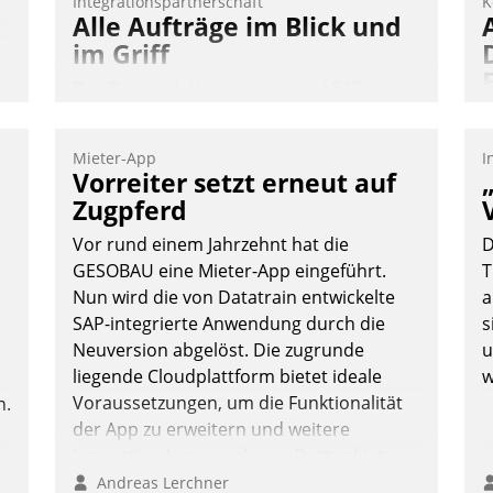
Integrationspartnerschaft
K
Alle Aufträge im Blick und
im Griff
Das Proptech Yarowa setzt auf SAP-
Schnittstellenkompetenz: Datatrain
integriert Yarowas Portal zur Vergabe
Mieter-App
I
und Verwaltung von Aufträgen der
A
Vorreiter setzt erneut auf
operativen Instandhaltung in die SAP-
I
Zugpferd
Systemlandschaft deutscher
n
Vor rund einem Jahrzehnt hat die
D
Wohnungsunternehmen – und
A
GESOBAU eine Mieter-App eingeführt.
T
beschleunigt damit den Weg vom
a
Nun wird die von Datatrain entwickelte
a
Mieteranliegen zum Dienstleisterauftrag.
M
SAP-integrierte Anwendung durch die
s
Nadja Hußmann
G
Neuversion abgelöst. Die zugrunde
u
E
liegende Cloudplattform bietet ideale
w
Voraussetzungen, um die Funktionalität
n.
der App zu erweitern und weitere
innovative Apps, auch von Drittanbietern,
in SAP zu integrieren.
Andreas Lerchner