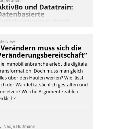
ooperation
AktivBo und Datatrain:
Datenbasierte
Entscheidungen durch
automatisierte
Mieterbefragungen
nterview
ktivBo und Datatrain kooperieren –
„Verändern muss sich die
mmobilienunternehmen profitieren: Die
Veränderungsbereitschaft“
ahtlose Integration der Lösungen von
ie Immobilienbranche erlebt die digitale
ktivBo und Datatrain ermöglicht
ransformation. Doch muss man gleich
utomatisiert ausgelöste, zielgerichtete
lles über den Haufen werfen? Wie lässt
ieterbefragungen – eine starke
ich der Wandel tatsächlich gestalten und
rundlage für intelligente, datengestützte
msetzen? Welche Argumente zählen
ntscheidungen.
irklich?
Nadja Hußmann