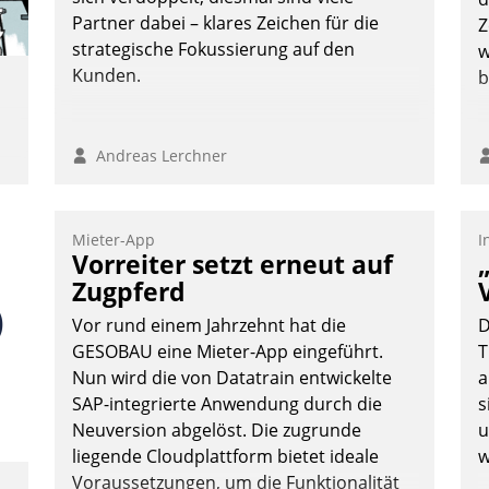
Nadja Hußmann
Partner dabei – klares Zeichen für die
Z
strategische Fokussierung auf den
w
Kunden.
b
Andreas Lerchner
Mieter-App
I
t
Vorreiter setzt erneut auf
Zugpferd
Vor rund einem Jahrzehnt hat die
D
-
GESOBAU eine Mieter-App eingeführt.
T
Nun wird die von Datatrain entwickelte
a
SAP-integrierte Anwendung durch die
s
Neuversion abgelöst. Die zugrunde
u
liegende Cloudplattform bietet ideale
w
Voraussetzungen, um die Funktionalität