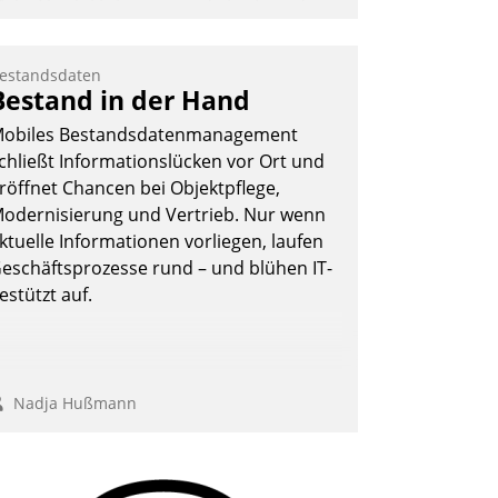
ehr Flexibilität, weniger Zeitaufwand
nd eine einfache Bedienung - das
erspricht das aktuelle Cockpit für mobile
estandsdaten
itarbeiter von Datatrain. Die meravis
Bestand in der Hand
ohnungsbau- und Immobilien GmbH
obiles Bestandsdatenmanagement
at sich dabei für den Betrieb der Lösung
chließt Informationslücken vor Ort und
ber die SAP Cloud Platform entschieden
röffnet Chancen bei Objektpflege,
 als erstes Unternehmen am
odernisierung und Vertrieb. Nur wenn
ohnungsmarkt.
ktuelle Informationen vorliegen, laufen
Andreas Lerchner
eschäftsprozesse rund – und blühen IT-
estützt auf.
Nadja Hußmann