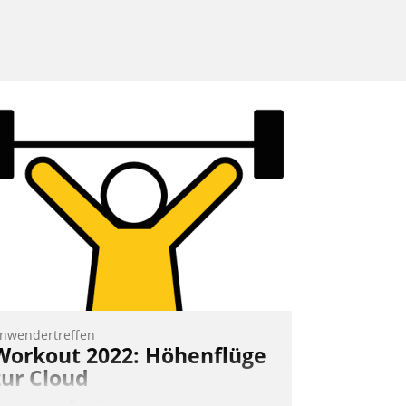
nwendertreffen
Workout 2022: Höhenflüge
zur Cloud
eim virtuellen Datatrain-