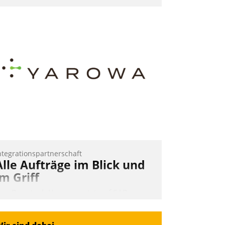
nwendertreffen am 27. April 2022
rhielten die Teilnehmerinnen und
eilnehmer kurzweilige Einblicke in
nnovative Cloud-Strategien und -
ösungen mit hohem Zukunftspotenzial.
Andreas Lerchner
ntegrationspartnerschaft
Alle Aufträge im Blick und
im Griff
as Proptech Yarowa setzt auf SAP-
chnittstellenkompetenz: Datatrain
ntegriert Yarowas Portal zur Vergabe