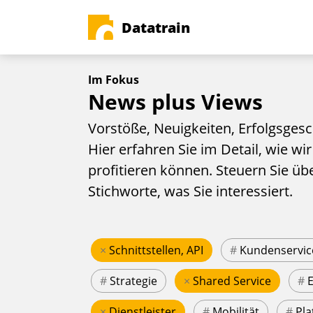
Datatrain
Im Fokus
News plus Views
Vorstöße, Neuigkeiten, Erfolgsgesc
Hier erfahren Sie im Detail, wie wir
profitieren können. Steuern Sie üb
Stichworte, was Sie interessiert.
×
Schnittstellen, API
#
Kundenservic
#
Strategie
×
Shared Service
#
×
Dienstleister
#
Mobilität
#
Pla