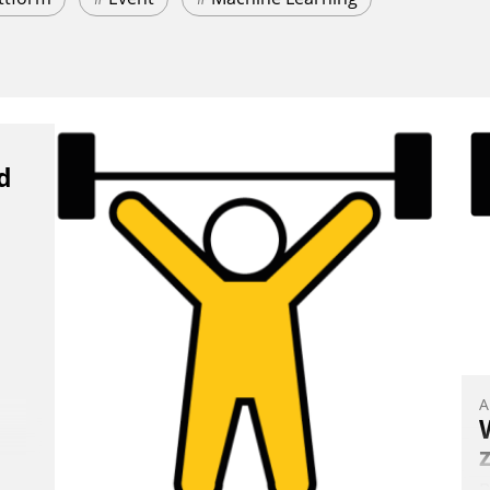
d
A
B