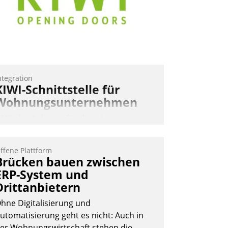
ntegration
KIWI-Schnittstelle für
Wohnungsunternehmen
IWI, der Anbieter für digitalen
ürzugang, kooperiert mit dem
eratungs- und
ffene Plattform
oftwareentwicklungshaus Datatrain.
Brücken bauen zwischen
ERP-System und
Drittanbietern
hne Digitalisierung und
utomatisierung geht es nicht: Auch in
er Wohnungswirtschaft stehen die