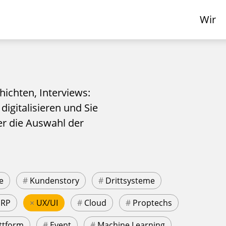
Wir
hichten, Interviews:
 digitalisieren und Sie
er die Auswahl der
e
#
Kundenstory
#
Drittsysteme
ERP
×
UX/UI
#
Cloud
#
Proptechs
ttform
#
Event
#
Machine Learning