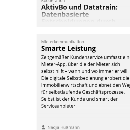
Kooperation
AktivBo und Datatrain:
Datenbasierte
Entscheidungen durch
automatisierte
Mieterbefragungen
Mieterkommunikation
AktivBo und Datatrain kooperieren –
Smarte Leistung
Immobilienunternehmen profitieren: Di
Zeitgemäßer Kundenservice umfasst ein
nahtlose Integration der Lösungen von
Mieter-App, über die der Mieter sich
AktivBo und Datatrain ermöglicht
selbst hilft – wann und wo immer er will.
automatisiert ausgelöste, zielgerichtete
Die digitale Selbstbedienung erobert die
Mieterbefragungen – eine starke
Immobilienwirtschaft und ebnet den We
Grundlage für intelligente, datengestütz
für selbstlaufende Geschäftsprozesse.
Entscheidungen.
Selbst ist der Kunde und smart der
Serviceanbieter.
Nadja Hußmann