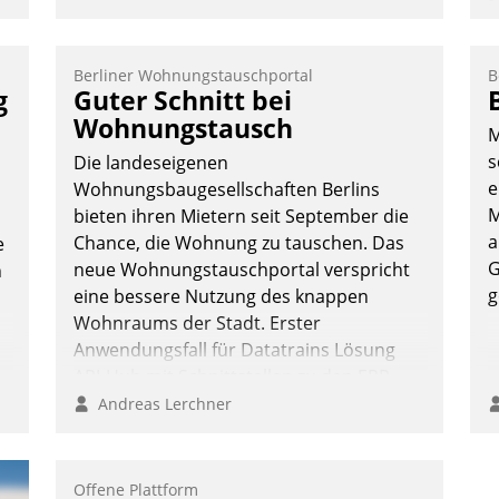
M
u
v
Berliner Wohnungstauschportal
B
M
g
Guter Schnitt bei
W
Wohnungstausch
M
h
s
Die landeseigenen
ü
e
Wohnungsbaugesellschaften Berlins
-
M
bieten ihren Mietern seit September die
W
a
Chance, die Wohnung zu tauschen. Das
e
G
neue Wohnungstauschportal verspricht
n
g
eine bessere Nutzung des knappen
Wohnraums der Stadt. Erster
Anwendungsfall für Datatrains Lösung
API-Hub mit Schnittstellen zu den ERP-
Systemen der Unternehmen.
Andreas Lerchner
Offene Plattform