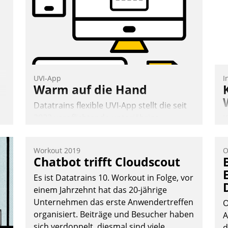
n
UVI-App
I
Warm auf die Hand
Datatrains flexible UVI-App stellt die seit
2022 verpflichtende unterjährige
K
Verbrauchsinformation schnell,
T
zuverlässig und leicht bekömmlich bereit:
B
Workout 2019
O
Die monatlichen Mitteilungen zum
S
Chatbot trifft Cloudscout
Heizungs- und Wasserverbrauch gehen
Es ist Datatrains 10. Workout in Folge, vor
automatisiert, vollständig und auf
einem Jahrzehnt hat das 20-jährige
Wunsch über mehrere zuvor festgelegte
Unternehmen das erste Anwendertreffen
Kommunikationswege bei den
O
organisiert. Beiträge und Besucher haben
Empfängern ein.
A
sich verdoppelt, diesmal sind viele
d