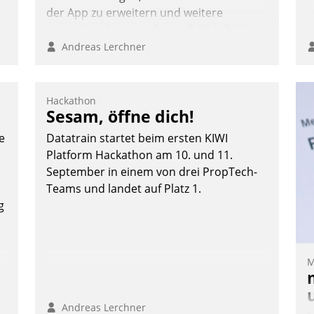
der App zu erweitern und weitere
innovative Apps, auch von Drittanbietern,
in SAP zu integrieren.
Andreas Lerchner
Hackathon
Sesam, öffne dich!
e
e
Datatrain startet beim ersten KIWI
Platform Hackathon am 10. und 11.
September in einem von drei PropTech-
Teams und landet auf Platz 1.
g
te
M
Andreas Lerchner