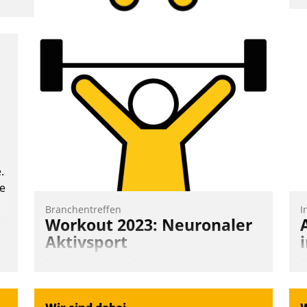
A
e
T
i
L
.
te
Branchentreffen
I
Workout 2023: Neuronaler
Aktivsport
Erst lieferten die Speaker visionäre
D
Impulse, dann wurden die Gäste selbst
S
aktiv und sammelten methodisch
i