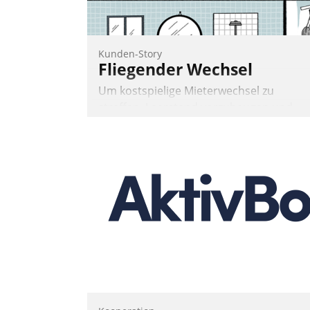
Kunden-Story
Fliegender Wechsel
Um kostspielige Mieterwechsel zu
straffen, Leerstand vorzubeugen und
Akteure wie Prozesse fließend zu
vernetzen, nutzt die Berliner Gewobag
seit Jahresbeginn eine Überblick, Einsich
und Eingriff bietende Lösung. Zur
Entwicklung setzte man auf
Cloudtechnologie, bewährte und Startup
Partner sowie erstmals agile
Projektmethoden.
Nadja Hußmann