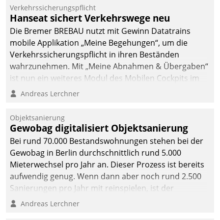
Verkehrssicherungspflicht
Hanseat sichert Verkehrswege neu
Die Bremer BREBAU nutzt mit Gewinn Datatrains
mobile Applikation „Meine Begehungen“, um die
Verkehrssicherungspflicht in ihren Beständen
wahrzunehmen. Mit „Meine Abnahmen & Übergaben“
ist nun ein weiteres Modul des Mobilen Cockpits im
Einsatz.
Andreas Lerchner
Objektsanierung
Gewobag digitalisiert Objektsanierung
Bei rund 70.000 Bestandswohnungen stehen bei der
Gewobag in Berlin durchschnittlich rund 5.000
Mieterwechsel pro Jahr an. Dieser Prozess ist bereits
aufwendig genug. Wenn dann aber noch rund 2.500
Sanierungen pro Jahr mit reinspielen, ist der
Betreuungs- und Organisationsaufwand immens. Im
Andreas Lerchner
Rahmen ihrer Digitalisierungsstrategie hat das