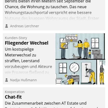
Berlins bieten ihren Mietern seit September die
Chance, die Wohnung zu tauschen. Das neue
Wohnungstauschportal verspricht eine bessere
Nutzung des knappen Wohnraums der Stadt. Erster
Anwendungsfall für Datatrains Lösung API-Hub mit
Andreas Lerchner
Schnittstellen zu den ERP-Systemen der
Unternehmen.
Kunden-Story
Fliegender Wechsel
Um kostspielige
Mieterwechsel zu
straffen, Leerstand
vorzubeugen und Akteure
wie Prozesse fließend zu
vernetzen, nutzt die
Nadja Hußmann
Berliner Gewobag seit
Jahresbeginn eine
Kooperation
Überblick, Einsicht und
Chat-fit
Eingriff bietende Lösung.
Die Zusammenarbeit zwischen AT Estate und
Zur Entwicklung setzte