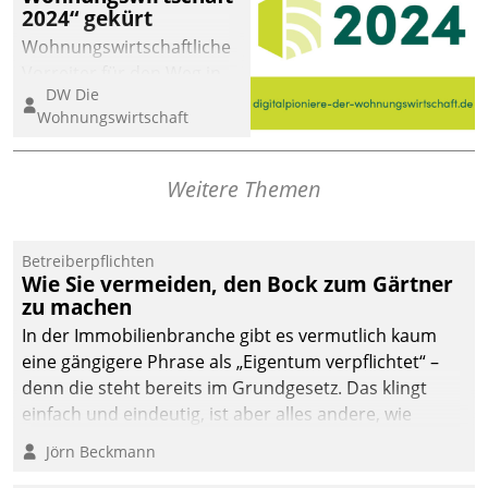
2024“ gekürt
Wohnungswirtschaftliche
Vorreiter für den Weg in
DW Die
eine digitale Zukunft zu
Wohnungswirtschaft
finden, ist das Ziel des
Awards „Digitalpioniere
der
Weitere Themen
Wohnungswirtschaft“.
Bewerben können sich
dafür ein Team
Betreiberpflichten
Wie Sie vermeiden, den Bock zum Gärtner
bestehend aus
zu machen
Wohnungsunternehmen
und PropTech.
In der Immobilienbranche gibt es vermutlich kaum
eine gängigere Phrase als „Eigentum verpflichtet“ –
denn die steht bereits im Grundgesetz. Das klingt
einfach und eindeutig, ist aber alles andere, wie
Branchenbeschäftigte wissen. Denn mit der
Jörn Beckmann
Verantwortung folgen Verpflichtungen.