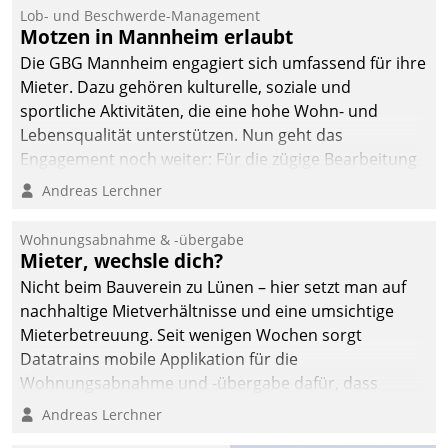
Ressort Kapitalanlage für
Lob- und Beschwerde-Management
künftige Aufgaben und
Motzen in Mannheim erlaubt
Herausforderungen
Die GBG Mannheim engagiert sich umfassend für ihre
gerüstet.
Mieter. Dazu gehören kulturelle, soziale und
sportliche Aktivitäten, die eine hohe Wohn- und
Lebensqualität unterstützen. Nun geht das
Engagement noch weiter: Für die zügige Bearbeitung
von Beschwerden – oder Lob – richtet das
Andreas Lerchner
Unternehmen mit Datatrains Applikation fürs Lob-
und Beschwerde-Management einen eigenen Kanal
Wohnungsabnahme & -übergabe
ein.
Mieter, wechsle dich?
Nicht beim Bauverein zu Lünen – hier setzt man auf
nachhaltige Mietverhältnisse und eine umsichtige
Mieterbetreuung. Seit wenigen Wochen sorgt
Datatrains mobile Applikation für die
Wohnungsabnahme und -übergabe dafür, dass
Mieter wohlgeordnet kommen und, so es sein muss,
Andreas Lerchner
gehen können.