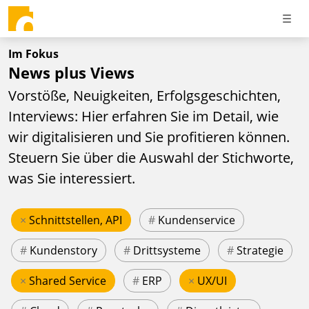
Im Fokus
News plus Views
Vorstöße, Neuigkeiten, Erfolgsgeschichten,
Interviews: Hier erfahren Sie im Detail, wie
wir digitalisieren und Sie profitieren können.
Steuern Sie über die Auswahl der Stichworte,
was Sie interessiert.
×
Schnittstellen, API
#
Kundenservice
#
Kundenstory
#
Drittsysteme
#
Strategie
×
Shared Service
#
ERP
×
UX/UI