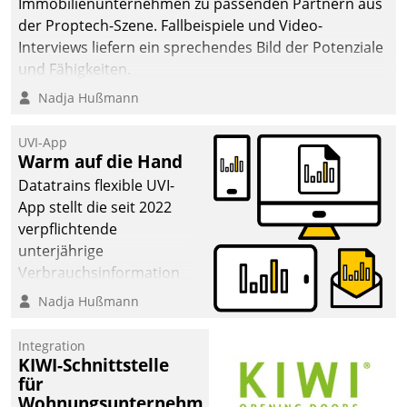
Immobilienunternehmen zu passenden Partnern aus
der Proptech-Szene. Fallbeispiele und Video-
Interviews liefern ein sprechendes Bild der Potenziale
und Fähigkeiten.
Nadja Hußmann
UVI-App
Warm auf die Hand
Datatrains flexible UVI-
App stellt die seit 2022
verpflichtende
unterjährige
Verbrauchsinformation
schnell, zuverlässig und
Nadja Hußmann
leicht bekömmlich bereit:
Die monatlichen
Integration
Mitteilungen zum
KIWI-Schnittstelle
für
Heizungs- und
Wohnungsunternehmen
Wasserverbrauch gehen