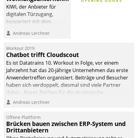
automatisiert, vollständig
KIWI, der Anbieter für
und auf Wunsch über
digitalen Türzugang,
mehrere zuvor
kooperiert mit dem
festgelegte
Beratungs- und
Andreas Lerchner
Kommunikationswege bei
Softwareentwicklungshaus
den Empfängern ein.
Datatrain.
Workout 2019
Chatbot trifft Cloudscout
Es ist Datatrains 10. Workout in Folge, vor einem
Jahrzehnt hat das 20-jährige Unternehmen das erste
Anwendertreffen organisiert. Beiträge und Besucher
haben sich verdoppelt, diesmal sind viele Partner
dabei – klares Zeichen für die strategische
Fokussierung auf den Kunden.
Andreas Lerchner
Offene Plattform
Brücken bauen zwischen ERP-System und
Drittanbietern