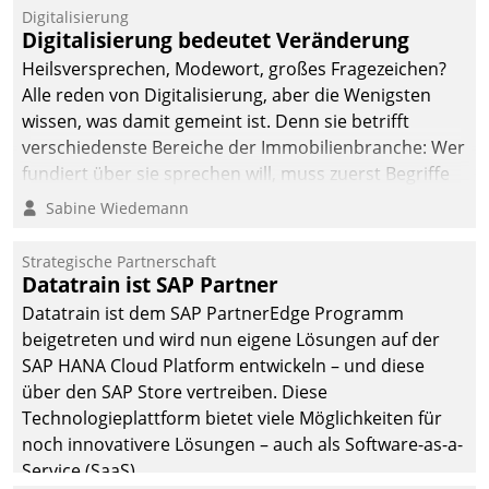
befolgt werden.
Digitalisierung
Digitalisierung bedeutet Veränderung
Heilsversprechen, Modewort, großes Fragezeichen?
Alle reden von Digitalisierung, aber die Wenigsten
wissen, was damit gemeint ist. Denn sie betrifft
verschiedenste Bereiche der Immobilienbranche: Wer
fundiert über sie sprechen will, muss zuerst Begriffe
klären. Ein Aspekt ist die betriebliche Optimierung:
Sabine Wiedemann
Moderne Softwarelösungen ermöglichen große
Einsparungen durch optimierte und automatisierte
Strategische Partnerschaft
Prozesse. Doch man darf nicht zu viel erwarten: Allein
Datatrain ist SAP Partner
mit der Einführung einer neuen Software ist es nicht
Datatrain ist dem SAP PartnerEdge Programm
getan. Die Digitalisierung erfordert von Unternehmen
beigetreten und wird nun eigene Lösungen auf der
die Bereitschaft, sich zu überprüfen, zu hinterfragen
SAP HANA Cloud Platform entwickeln – und diese
und zu verändern.
über den SAP Store vertreiben. Diese
Technologieplattform bietet viele Möglichkeiten für
noch innovativere Lösungen – auch als Software-as-a-
Service (SaaS).