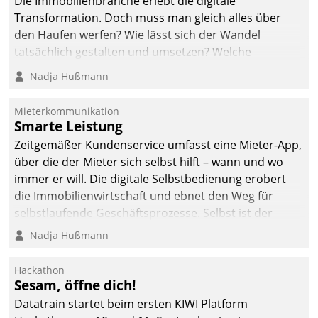
Die Immobilienbranche erlebt die digitale
Transformation. Doch muss man gleich alles über
den Haufen werfen? Wie lässt sich der Wandel
tatsächlich gestalten und umsetzen? Welche
Argumente zählen wirklich?
Nadja Hußmann
Mieterkommunikation
Smarte Leistung
Zeitgemäßer Kundenservice umfasst eine Mieter-App,
über die der Mieter sich selbst hilft – wann und wo
immer er will. Die digitale Selbstbedienung erobert
die Immobilienwirtschaft und ebnet den Weg für
selbstlaufende Geschäftsprozesse. Selbst ist der
Kunde und smart der Serviceanbieter.
Nadja Hußmann
Hackathon
Sesam, öffne dich!
Datatrain startet beim ersten KIWI Platform