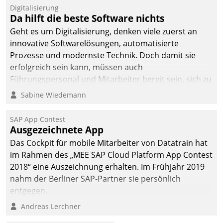
Digitalisierung
Da hilft die beste Software nichts
Geht es um Digitalisierung, denken viele zuerst an
innovative Softwarelösungen, automatisierte
Prozesse und modernste Technik. Doch damit sie
erfolgreich sein kann, müssen auch
Führungspersonal und Mitarbeiter bereit sein, sich zu
verändern und anzupassen, sonst werden sie an ihr
Sabine Wiedemann
scheitern.
SAP App Contest
Ausgezeichnete App
Das Cockpit für mobile Mitarbeiter von Datatrain hat
im Rahmen des „MEE SAP Cloud Platform App Contest
2018“ eine Auszeichnung erhalten. Im Frühjahr 2019
nahm der Berliner SAP-Partner sie persönlich
entgegen.
Andreas Lerchner