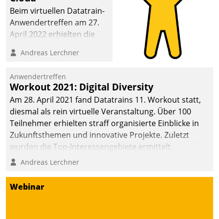
Beim virtuellen Datatrain-
Anwendertreffen am 27.
April 2022 erhielten die
Teilnehmerinnen und
Andreas Lerchner
Teilnehmer kurzweilige
Einblicke in innovative
Anwendertreffen
Cloud-Strategien und -
Workout 2021: Digital Diversity
Lösungen mit hohem
Am 28. April 2021 fand Datatrains 11. Workout statt,
Zukunftspotenzial.
diesmal als rein virtuelle Veranstaltung. Über 100
Teilnehmer erhielten straff organisierte Einblicke in
Zukunftsthemen und innovative Projekte. Zuletzt
wurden die Top-Interessengebiete ermittelt.
Andreas Lerchner
Webinar