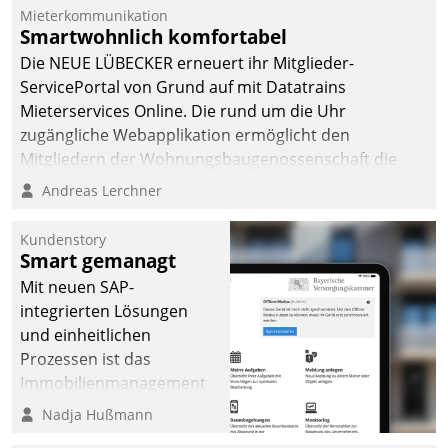
Mieterkommunikation
Smartwohnlich komfortabel
Die NEUE LÜBECKER erneuert ihr Mitglieder-
ServicePortal von Grund auf mit Datatrains
Mieterservices Online. Die rund um die Uhr
zugängliche Webapplikation ermöglicht den
Mitgliedern der Wohnungs­bau­genossenschaft die
Kontaktaufnahme per Smartphone, Tablet oder PC.
Andreas Lerchner
Kundenstory
Smart gemanagt
Mit neuen SAP-
integrierten Lösungen
und einheitlichen
Prozessen ist das
Immobilienmanagement
der Bayerischen
Nadja Hußmann
Versorgungskammer im