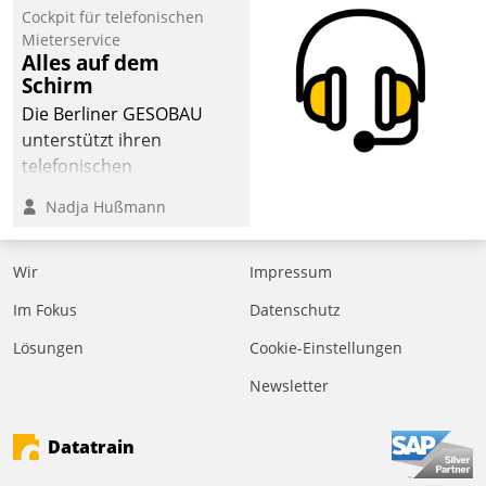
Cockpit für telefonischen
Mieterservice
Alles auf dem
Schirm
Die Berliner GESOBAU
unterstützt ihren
telefonischen
Mieterservice mit einem
Nadja Hußmann
digitalen Cockpit, das
situationsbezogen
passende Fragen und
Wir
Impressum
Schlagworte auswirft.
Im Fokus
Datenschutz
Eine intuitive
Dialogführung ermöglicht
Lösungen
Cookie-Einstellungen
dem externen
Newsletter
Serviceteam, Anrufe von
Mietenden zügiger und
Datatrain
effizienter zu bearbeiten.