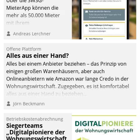
Über die SWSG-
MieterApp können die
mehr als 50.000 Mieter
mit ihrem
Wohnungsunternehmen
Andreas Lerchner
kommunizieren, auf dem
Laufenden bleiben, Daten
Offene Plattform
einsehen und ändern
Alles aus einer Hand?
oder
Alles bei einem Anbieter beziehen – das Prinzip von
Schadensmeldungen
einigen großen Warenhäusern, aber auch
abgeben – rund um die
Onlineanbietern wie Amazon war lange Credo in der
Uhr.
Wohnungswirtschaft. Zugegeben, es ist komfortabel
alles aus einer Hand zu beziehen...
Jörn Beckmann
Betriebskostenabrechnung
Siegerteams
„Digitalpioniere der
Wohnungswirtschaft