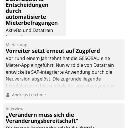
Entscheidungen
deutscher
durch
Wohnungsunternehmen
automatisierte
– und beschleunigt damit
Mieterbefragungen
den Weg vom
AktivBo und Datatrain
Mieteranliegen zum
kooperieren –
Dienstleisterauftrag.
Immobilienunternehmen
Mieter-App
Vorreiter setzt erneut auf Zugpferd
profitieren: Die nahtlose
Integration der Lösungen
Vor rund einem Jahrzehnt hat die GESOBAU eine
von AktivBo und
Mieter-App eingeführt. Nun wird die von Datatrain
Datatrain ermöglicht
entwickelte SAP-integrierte Anwendung durch die
automatisiert ausgelöste,
Neuversion abgelöst. Die zugrunde liegende
zielgerichtete
Cloudplattform bietet ideale Voraussetzungen, um
Mieterbefragungen – eine
die Funktionalität der App zu erweitern und weitere
Andreas Lerchner
starke Grundlage für
innovative Apps, auch von Drittanbietern, in SAP zu
intelligente,
integrieren.
Interview
datengestützte
„Verändern muss sich die
Entscheidungen.
Veränderungsbereitschaft“