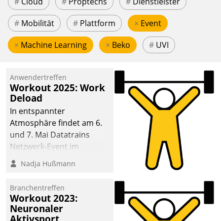
#
Cloud
#
Proptechs
#
Dienstleister
#
Mobilität
#
Plattform
×
Event
×
Machine Learning
×
Beko
#
UVI
Anwendertreffen
Workout 2025: Work
Deload
In entspannter
Atmosphäre findet am 6.
und 7. Mai Datatrains
Netzwerk-Event im
Kunden- und Partnerkreis
Nadja Hußmann
statt. Zentrale Frage: Wie
lassen sich
Branchentreffen
Mammutprojekte
Workout 2023:
meistern und Workloads
Neuronaler
Aktivsport
wuppen – bei zunehmend