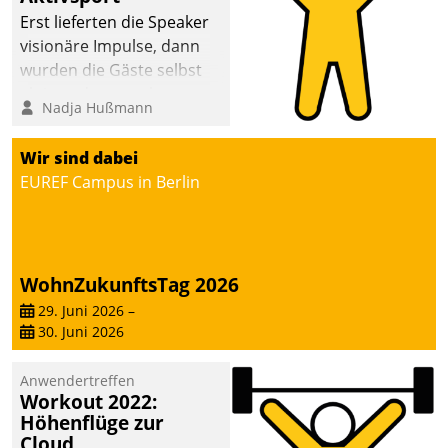
anspruchsvollen
Erst lieferten die Speaker
Aufgaben und
visionäre Impulse, dann
abnehmendem
wurden die Gäste selbst
Nachwuchs?
aktiv und sammelten
Nadja Hußmann
methodisch
Vernetzungsideen fürs
Wir sind dabei
Quartier. Dazwischen
EUREF Campus in Berlin
zeigte Datatrain, was es
Neues zu bieten hat.
WohnZukunftsTag 2026
29. Juni 2026
–
30. Juni 2026
Anwendertreffen
Workout 2022:
Höhenflüge zur
Cloud