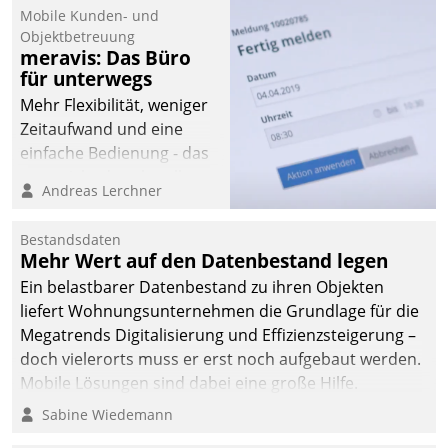
Mobile Kunden- und
Objektbetreuung
meravis: Das Büro
für unterwegs
Mehr Flexibilität, weniger
Zeitaufwand und eine
einfache Bedienung - das
verspricht das aktuelle
Andreas Lerchner
Cockpit für mobile
Mitarbeiter von
Bestandsdaten
Datatrain. Die meravis
Mehr Wert auf den Datenbestand legen
Wohnungsbau- und
Ein belastbarer Datenbestand zu ihren Objekten
Immobilien GmbH hat
liefert Wohnungsunternehmen die Grundlage für die
sich dabei für den Betrieb
Megatrends Digitalisierung und Effizienzsteigerung –
der Lösung über die SAP
doch vielerorts muss er erst noch aufgebaut werden.
Cloud Platform
Mobile Lösungen sind dabei eine große Hilfe.
entschieden - als erstes
Sabine Wiedemann
Unternehmen am
Wohnungsmarkt.