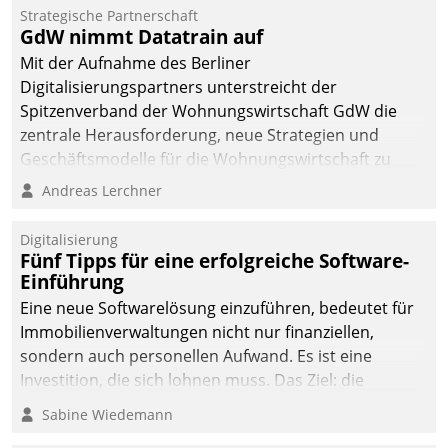
kommunale Wohnungsbauunternehmen daher
Strategische Partnerschaft
gemeinsam mit der Berliner Datatrain GmbH den
GdW nimmt Datatrain auf
Teilprozess der Objektsanierung digitalisiert.
Mit der Aufnahme des Berliner
Digitalisierungspartners unterstreicht der
Spitzenverband der Wohnungswirtschaft GdW die
zentrale Herausforderung, neue Strategien und
Geschäftsmodelle für die Wohnungswirtschaft zu
entwickeln.
Andreas Lerchner
Digitalisierung
Fünf Tipps für eine erfolgreiche Software-
Einführung
Eine neue Softwarelösung einzuführen, bedeutet für
Immobilienverwaltungen nicht nur finanziellen,
sondern auch personellen Aufwand. Es ist eine
Investition, die sich lohnen muss. Das Ziel: die
nachhaltige Optimierung der Geschäftsabläufe. Damit
Sabine Wiedemann
dieses Ziel erreicht wird, sollten einige Grundregeln