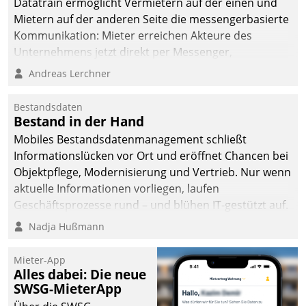
Datatrain ermöglicht Vermietern auf der einen und
man auf
Mietern auf der anderen Seite die messengerbasierte
Cloudtechnologie,
Kommunikation: Mieter erreichen Akteure des
bewährte und Startup-
Unternehmens jetzt direkt per Messenger,
Partner sowie erstmals
Mitarbeiter oder Dienstleister empfangen oder
Andreas Lerchner
agile Projektmethoden.
versenden die Nachrichten via Cockpit.
Bestandsdaten
Bestand in der Hand
Mobiles Bestandsdatenmanagement schließt
Informationslücken vor Ort und eröffnet Chancen bei
Objektpflege, Modernisierung und Vertrieb. Nur wenn
aktuelle Informationen vorliegen, laufen
Geschäftsprozesse rund – und blühen IT-gestützt auf.
Nadja Hußmann
Mieter-App
Alles dabei: Die neue
SWSG-MieterApp