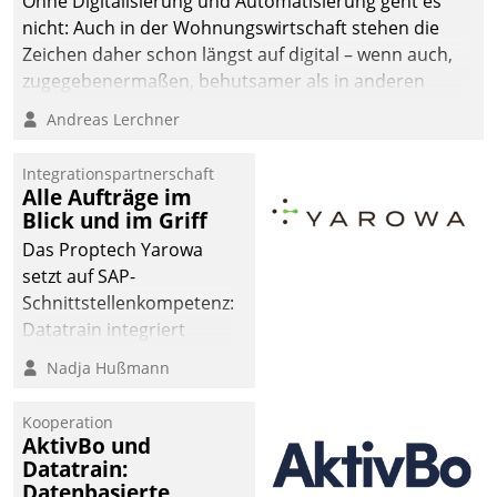
Ohne Digitalisierung und Automatisierung geht es
nicht: Auch in der Wohnungswirtschaft stehen die
Zeichen daher schon längst auf digital – wenn auch,
zugegebenermaßen, behutsamer als in anderen
Branchen.
Andreas Lerchner
Integrationspartnerschaft
Alle Aufträge im
Blick und im Griff
Das Proptech Yarowa
setzt auf SAP-
Schnittstellenkompetenz:
Datatrain integriert
Yarowas Portal zur
Nadja Hußmann
Vergabe und Verwaltung
von Aufträgen der
Kooperation
operativen
AktivBo und
Instandhaltung in die
Datatrain:
Datenbasierte
SAP-Systemlandschaft