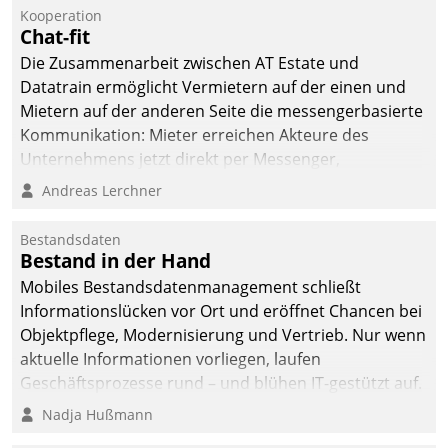
Kooperation
Chat-fit
Die Zusammenarbeit zwischen AT Estate und
Datatrain ermöglicht Vermietern auf der einen und
Mietern auf der anderen Seite die messengerbasierte
Kommunikation: Mieter erreichen Akteure des
Unternehmens jetzt direkt per Messenger,
Mitarbeiter oder Dienstleister empfangen oder
Andreas Lerchner
versenden die Nachrichten via Cockpit.
Bestandsdaten
Bestand in der Hand
Mobiles Bestandsdatenmanagement schließt
Informationslücken vor Ort und eröffnet Chancen bei
Objektpflege, Modernisierung und Vertrieb. Nur wenn
aktuelle Informationen vorliegen, laufen
Geschäftsprozesse rund – und blühen IT-gestützt auf.
Nadja Hußmann