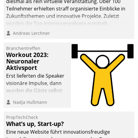
diesmal als rein virtuelle Veranstaltung. Über 100
Teilnehmer erhielten straff organisierte Einblicke in
Zukunftsthemen und innovative Projekte. Zuletzt
wurden die Top-Interessengebiete ermittelt.
Andreas Lerchner
Branchentreffen
Workout 2023:
Neuronaler
Aktivsport
Erst lieferten die Speaker
visionäre Impulse, dann
wurden die Gäste selbst
aktiv und sammelten
Nadja Hußmann
methodisch
Vernetzungsideen fürs
PropTechCheck
Quartier. Dazwischen
What’s up, Start-up?
zeigte Datatrain, was es
Eine neue Website führt innovationsfreudige
Neues zu bieten hat.