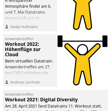
In entspannter
Atmosphäre findet am 6.
und 7. Mai Datatrains
Netzwerk-Event im
Kunden- und Partnerkreis
Nadja Hußmann
statt. Zentrale Frage: Wie
lassen sich
Anwendertreffen
Mammutprojekte
Workout 2022:
meistern und Workloads
Höhenflüge zur
Cloud
wuppen – bei zunehmend
anspruchsvollen
Beim virtuellen Datatrain-
Aufgaben und
Anwendertreffen am 27.
abnehmendem
April 2022 erhielten die
Nachwuchs?
Teilnehmerinnen und
Andreas Lerchner
Teilnehmer kurzweilige
Einblicke in innovative
Anwendertreffen
Cloud-Strategien und -
Workout 2021: Digital Diversity
Lösungen mit hohem
Am 28. April 2021 fand Datatrains 11. Workout statt,
Zukunftspotenzial.