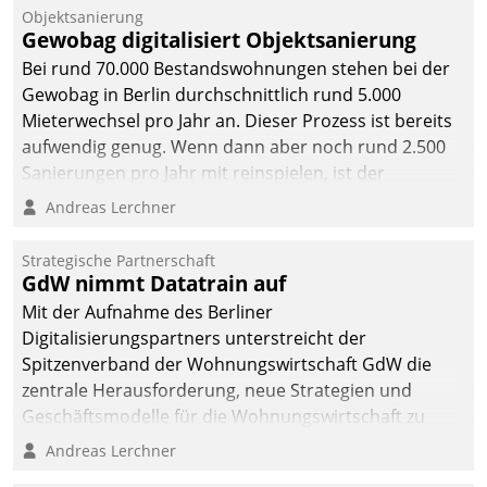
Unternehmen.
Objektsanierung
Gewobag digitalisiert Objektsanierung
Bei rund 70.000 Bestandswohnungen stehen bei der
Gewobag in Berlin durchschnittlich rund 5.000
Mieterwechsel pro Jahr an. Dieser Prozess ist bereits
aufwendig genug. Wenn dann aber noch rund 2.500
Sanierungen pro Jahr mit reinspielen, ist der
Betreuungs- und Organisationsaufwand immens. Im
Andreas Lerchner
Rahmen ihrer Digitalisierungsstrategie hat das
kommunale Wohnungsbauunternehmen daher
Strategische Partnerschaft
gemeinsam mit der Berliner Datatrain GmbH den
GdW nimmt Datatrain auf
Teilprozess der Objektsanierung digitalisiert.
Mit der Aufnahme des Berliner
Digitalisierungspartners unterstreicht der
Spitzenverband der Wohnungswirtschaft GdW die
zentrale Herausforderung, neue Strategien und
Geschäftsmodelle für die Wohnungswirtschaft zu
entwickeln.
Andreas Lerchner