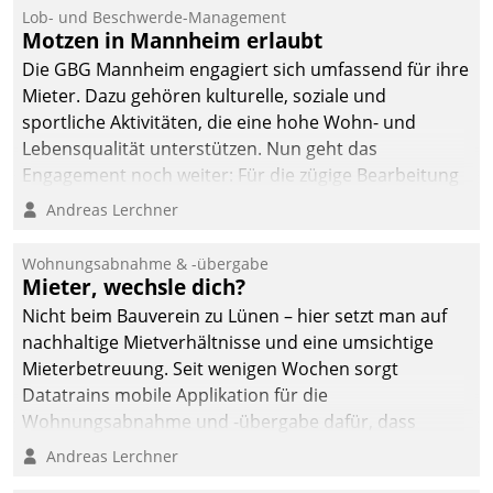
Lob- und Beschwerde-Management
Motzen in Mannheim erlaubt
Die GBG Mannheim engagiert sich umfassend für ihre
Mieter. Dazu gehören kulturelle, soziale und
sportliche Aktivitäten, die eine hohe Wohn- und
Lebensqualität unterstützen. Nun geht das
Engagement noch weiter: Für die zügige Bearbeitung
von Beschwerden – oder Lob – richtet das
Andreas Lerchner
Unternehmen mit Datatrains Applikation fürs Lob-
und Beschwerde-Management einen eigenen Kanal
Wohnungsabnahme & -übergabe
ein.
Mieter, wechsle dich?
Nicht beim Bauverein zu Lünen – hier setzt man auf
nachhaltige Mietverhältnisse und eine umsichtige
Mieterbetreuung. Seit wenigen Wochen sorgt
Datatrains mobile Applikation für die
Wohnungsabnahme und -übergabe dafür, dass
Mieter wohlgeordnet kommen und, so es sein muss,
Andreas Lerchner
gehen können.