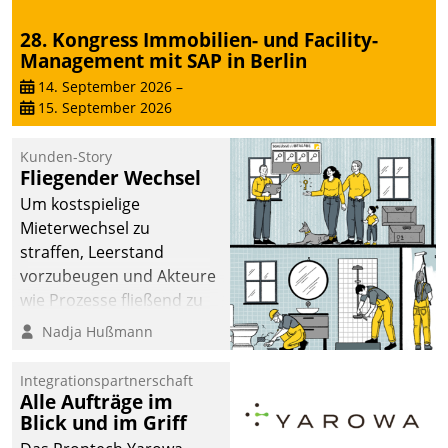
28. Kongress Immobilien- und Facility-
Management mit SAP in Berlin
14. September 2026
–
15. September 2026
Kunden-Story
Fliegender Wechsel
Um kostspielige
Mieterwechsel zu
straffen, Leerstand
vorzubeugen und Akteure
wie Prozesse fließend zu
vernetzen, nutzt die
Nadja Hußmann
Berliner Gewobag seit
Jahresbeginn eine
Integrationspartnerschaft
Überblick, Einsicht und
Alle Aufträge im
Blick und im Griff
Eingriff bietende Lösung.
Zur Entwicklung setzte