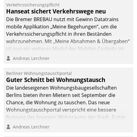
Verkehrssicherungspflicht
Hanseat sichert Verkehrswege neu
Die Bremer BREBAU nutzt mit Gewinn Datatrains
mobile Applikation „Meine Begehungen“, um die
Verkehrssicherungspflicht in ihren Beständen
wahrzunehmen. Mit „Meine Abnahmen & Übergaben“
ist nun ein weiteres Modul des Mobilen Cockpits im
Einsatz.
Andreas Lerchner
Berliner Wohnungstauschportal
Guter Schnitt bei Wohnungstausch
Die landeseigenen Wohnungsbaugesellschaften
Berlins bieten ihren Mietern seit September die
Chance, die Wohnung zu tauschen. Das neue
Wohnungstauschportal verspricht eine bessere
Nutzung des knappen Wohnraums der Stadt. Erster
Anwendungsfall für Datatrains Lösung API-Hub mit
Andreas Lerchner
Schnittstellen zu den ERP-Systemen der