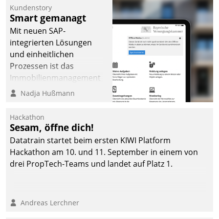
Kundenstory
Smart gemanagt
Mit neuen SAP-
integrierten Lösungen
und einheitlichen
Prozessen ist das
Immobilienmanagement
der Bayerischen
Nadja Hußmann
Versorgungskammer im
Ressort Kapitalanlage für
Hackathon
künftige Aufgaben und
Sesam, öffne dich!
Herausforderungen
Datatrain startet beim ersten KIWI Platform
gerüstet.
Hackathon am 10. und 11. September in einem von
drei PropTech-Teams und landet auf Platz 1.
Andreas Lerchner