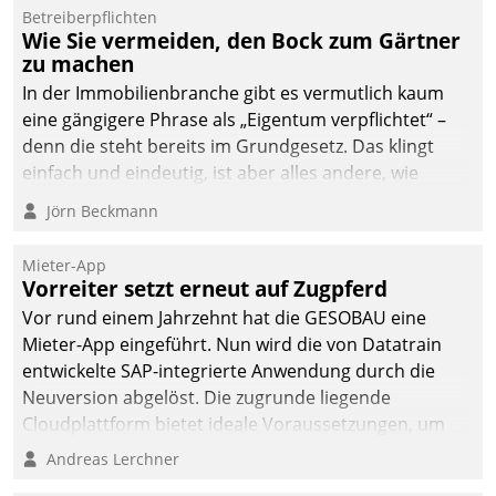
von AktivBo und
Betreiberpflichten
Datatrain ermöglicht
Wie Sie vermeiden, den Bock zum Gärtner
automatisiert ausgelöste,
zu machen
zielgerichtete
In der Immobilienbranche gibt es vermutlich kaum
Mieterbefragungen – eine
eine gängigere Phrase als „Eigentum verpflichtet“ –
starke Grundlage für
denn die steht bereits im Grundgesetz. Das klingt
intelligente,
einfach und eindeutig, ist aber alles andere, wie
datengestützte
Branchenbeschäftigte wissen. Denn mit der
Jörn Beckmann
Entscheidungen.
Verantwortung folgen Verpflichtungen.
Mieter-App
Vorreiter setzt erneut auf Zugpferd
Vor rund einem Jahrzehnt hat die GESOBAU eine
Mieter-App eingeführt. Nun wird die von Datatrain
entwickelte SAP-integrierte Anwendung durch die
Neuversion abgelöst. Die zugrunde liegende
Cloudplattform bietet ideale Voraussetzungen, um
die Funktionalität der App zu erweitern und weitere
Andreas Lerchner
innovative Apps, auch von Drittanbietern, in SAP zu