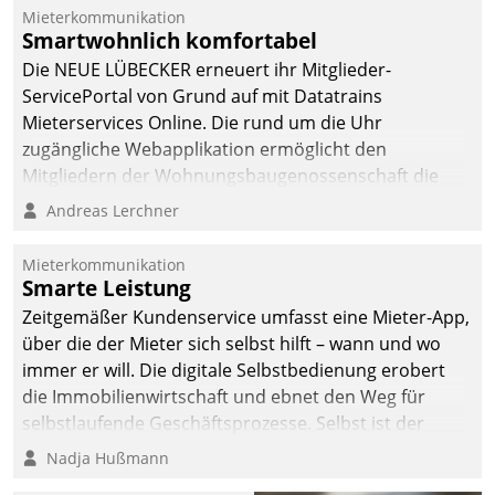
integrieren.
Mieterkommunikation
Smartwohnlich komfortabel
Die NEUE LÜBECKER erneuert ihr Mitglieder-
ServicePortal von Grund auf mit Datatrains
Mieterservices Online. Die rund um die Uhr
zugängliche Webapplikation ermöglicht den
Mitgliedern der Wohnungs­bau­genossenschaft die
Kontaktaufnahme per Smartphone, Tablet oder PC.
Andreas Lerchner
Mieterkommunikation
Smarte Leistung
Zeitgemäßer Kundenservice umfasst eine Mieter-App,
über die der Mieter sich selbst hilft – wann und wo
immer er will. Die digitale Selbstbedienung erobert
die Immobilienwirtschaft und ebnet den Weg für
selbstlaufende Geschäftsprozesse. Selbst ist der
Kunde und smart der Serviceanbieter.
Nadja Hußmann