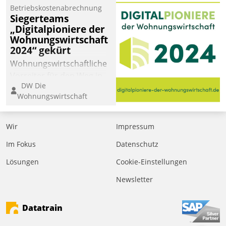
Laufenden bleiben, Daten
Betriebskostenabrechnung
einsehen und ändern
Siegerteams
oder
„Digitalpioniere der
Wohnungswirtschaft
Schadensmeldungen
2024“ gekürt
abgeben – rund um die
Uhr.
Wohnungswirtschaftliche
Vorreiter für den Weg in
DW Die
eine digitale Zukunft zu
Wohnungswirtschaft
finden, ist das Ziel des
Awards „Digitalpioniere
der
Wir
Impressum
Wohnungswirtschaft“.
Im Fokus
Datenschutz
Bewerben können sich
dafür ein Team
Lösungen
Cookie-Einstellungen
bestehend aus
Newsletter
Wohnungsunternehmen
und PropTech.
Datatrain