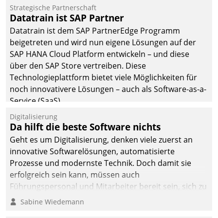
Einsparungen durch optimierte und automatisierte
Strategische Partnerschaft
Prozesse. Doch man darf nicht zu viel erwarten: Allein
Datatrain ist SAP Partner
mit der Einführung einer neuen Software ist es nicht
Datatrain ist dem SAP PartnerEdge Programm
getan. Die Digitalisierung erfordert von Unternehmen
beigetreten und wird nun eigene Lösungen auf der
die Bereitschaft, sich zu überprüfen, zu hinterfragen
SAP HANA Cloud Platform entwickeln – und diese
und zu verändern.
über den SAP Store vertreiben. Diese
Technologieplattform bietet viele Möglichkeiten für
noch innovativere Lösungen – auch als Software-as-a-
Service (SaaS).
Digitalisierung
Da hilft die beste Software nichts
Geht es um Digitalisierung, denken viele zuerst an
innovative Softwarelösungen, automatisierte
Prozesse und modernste Technik. Doch damit sie
erfolgreich sein kann, müssen auch
Führungspersonal und Mitarbeiter bereit sein, sich zu
verändern und anzupassen, sonst werden sie an ihr
Sabine Wiedemann
scheitern.