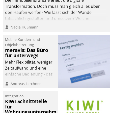
Die Immobilienbranche erlebt die digitale
automatisiert, vollständig
Transformation. Doch muss man gleich alles über
und auf Wunsch über
den Haufen werfen? Wie lässt sich der Wandel
mehrere zuvor
tatsächlich gestalten und umsetzen? Welche
festgelegte
Argumente zählen wirklich?
Nadja Hußmann
Kommunikationswege bei
den Empfängern ein.
Mobile Kunden- und
Objektbetreuung
meravis: Das Büro
für unterwegs
Mehr Flexibilität, weniger
Zeitaufwand und eine
einfache Bedienung - das
verspricht das aktuelle
Andreas Lerchner
Cockpit für mobile
Mitarbeiter von
Integration
Datatrain. Die meravis
KIWI-Schnittstelle
Wohnungsbau- und
für
Immobilien GmbH hat
Wohnungsunternehmen