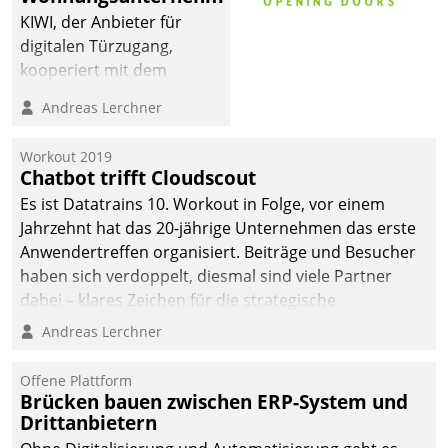
sich dabei für den Betrieb
KIWI, der Anbieter für
der Lösung über die SAP
digitalen Türzugang,
Cloud Platform
kooperiert mit dem
entschieden - als erstes
Beratungs- und
Andreas Lerchner
Unternehmen am
Softwareentwicklungshaus
Wohnungsmarkt.
Datatrain.
Workout 2019
Chatbot trifft Cloudscout
Es ist Datatrains 10. Workout in Folge, vor einem
Jahrzehnt hat das 20-jährige Unternehmen das erste
Anwendertreffen organisiert. Beiträge und Besucher
haben sich verdoppelt, diesmal sind viele Partner
dabei – klares Zeichen für die strategische
Fokussierung auf den Kunden.
Andreas Lerchner
Offene Plattform
Brücken bauen zwischen ERP-System und
Drittanbietern