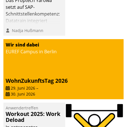
Das Proptech Yarowa
man auf
setzt auf SAP-
Cloudtechnologie,
Schnittstellenkompetenz:
bewährte und Startup-
Datatrain integriert
Partner sowie erstmals
Yarowas Portal zur
Nadja Hußmann
agile Projektmethoden.
Vergabe und Verwaltung
von Aufträgen der
Wir sind dabei
operativen
EUREF Campus in Berlin
Instandhaltung in die
SAP-Systemlandschaft
deutscher
Wohnungsunternehmen
WohnZukunftsTag 2026
– und beschleunigt damit
29. Juni 2026
–
den Weg vom
30. Juni 2026
Mieteranliegen zum
Dienstleisterauftrag.
Anwendertreffen
Workout 2025: Work
Deload