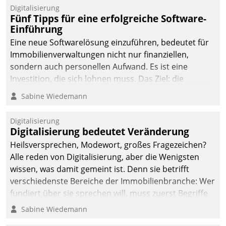
Digitalisierung
Fünf Tipps für eine erfolgreiche Software-
Einführung
Eine neue Softwarelösung einzuführen, bedeutet für
Immobilienverwaltungen nicht nur finanziellen,
sondern auch personellen Aufwand. Es ist eine
Investition, die sich lohnen muss. Das Ziel: die
nachhaltige Optimierung der Geschäftsabläufe. Damit
Sabine Wiedemann
dieses Ziel erreicht wird, sollten einige Grundregeln
befolgt werden.
Digitalisierung
Digitalisierung bedeutet Veränderung
Heilsversprechen, Modewort, großes Fragezeichen?
Alle reden von Digitalisierung, aber die Wenigsten
wissen, was damit gemeint ist. Denn sie betrifft
verschiedenste Bereiche der Immobilienbranche: Wer
fundiert über sie sprechen will, muss zuerst Begriffe
klären. Ein Aspekt ist die betriebliche Optimierung:
Sabine Wiedemann
Moderne Softwarelösungen ermöglichen große