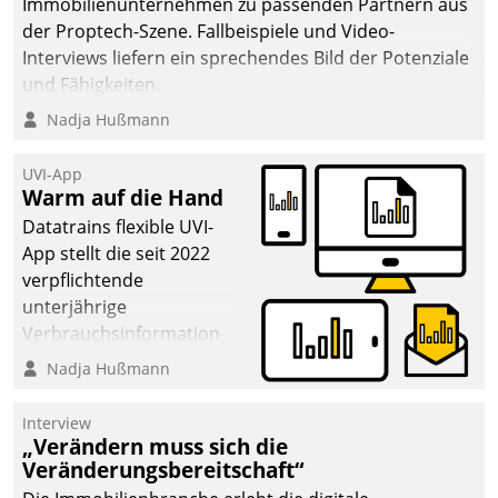
Immobilienunternehmen zu passenden Partnern aus
der Proptech-Szene. Fallbeispiele und Video-
Interviews liefern ein sprechendes Bild der Potenziale
und Fähigkeiten.
Nadja Hußmann
UVI-App
Warm auf die Hand
Datatrains flexible UVI-
App stellt die seit 2022
verpflichtende
unterjährige
Verbrauchsinformation
schnell, zuverlässig und
Nadja Hußmann
leicht bekömmlich bereit:
Die monatlichen
Interview
Mitteilungen zum
„Verändern muss sich die
Veränderungsbereitschaft“
Heizungs- und
Wasserverbrauch gehen