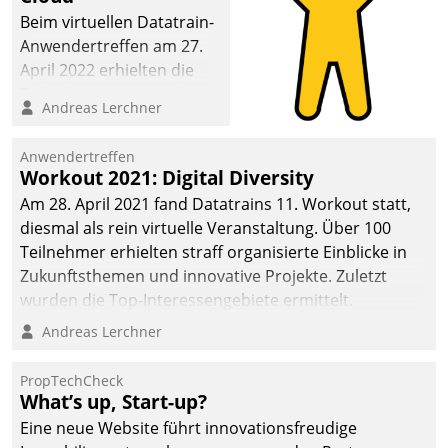
deutscher
Beim virtuellen Datatrain-
Wohnungsunternehmen
Anwendertreffen am 27.
– und beschleunigt damit
April 2022 erhielten die
den Weg vom
Teilnehmerinnen und
Andreas Lerchner
Mieteranliegen zum
Teilnehmer kurzweilige
Dienstleisterauftrag.
Einblicke in innovative
Anwendertreffen
Cloud-Strategien und -
Workout 2021: Digital Diversity
Lösungen mit hohem
Am 28. April 2021 fand Datatrains 11. Workout statt,
Zukunftspotenzial.
diesmal als rein virtuelle Veranstaltung. Über 100
Teilnehmer erhielten straff organisierte Einblicke in
Zukunftsthemen und innovative Projekte. Zuletzt
wurden die Top-Interessengebiete ermittelt.
Andreas Lerchner
PropTechCheck
What’s up, Start-up?
Eine neue Website führt innovationsfreudige