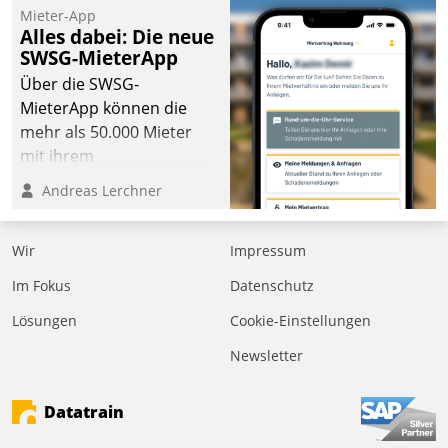
Mieter-App
Alles dabei: Die neue
SWSG-MieterApp
Über die SWSG-
MieterApp können die
mehr als 50.000 Mieter
mit ihrem
Wohnungsunternehmen
Andreas Lerchner
kommunizieren, auf dem
Laufenden bleiben, Daten
Wir
Impressum
einsehen und ändern
oder
Im Fokus
Datenschutz
Schadensmeldungen
Lösungen
Cookie-Einstellungen
abgeben – rund um die
Uhr.
Newsletter
Datatrain