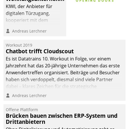
sich dabei für den Betrieb
KIWI, der Anbieter für
der Lösung über die SAP
digitalen Türzugang,
Cloud Platform
kooperiert mit dem
entschieden - als erstes
Beratungs- und
Andreas Lerchner
Unternehmen am
Softwareentwicklungshaus
Wohnungsmarkt.
Datatrain.
Workout 2019
Chatbot trifft Cloudscout
Es ist Datatrains 10. Workout in Folge, vor einem
Jahrzehnt hat das 20-jährige Unternehmen das erste
Anwendertreffen organisiert. Beiträge und Besucher
haben sich verdoppelt, diesmal sind viele Partner
dabei – klares Zeichen für die strategische
Fokussierung auf den Kunden.
Andreas Lerchner
Offene Plattform
Brücken bauen zwischen ERP-System und
Drittanbietern