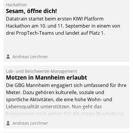
Ressort Kapitalanlage für
Hackathon
künftige Aufgaben und
Sesam, öffne dich!
Herausforderungen
Datatrain startet beim ersten KIWI Platform
gerüstet.
Hackathon am 10. und 11. September in einem von
drei PropTech-Teams und landet auf Platz 1.
Andreas Lerchner
Lob- und Beschwerde-Management
Motzen in Mannheim erlaubt
Die GBG Mannheim engagiert sich umfassend für ihre
Mieter. Dazu gehören kulturelle, soziale und
sportliche Aktivitäten, die eine hohe Wohn- und
Lebensqualität unterstützen. Nun geht das
Engagement noch weiter: Für die zügige Bearbeitung
von Beschwerden – oder Lob – richtet das
Andreas Lerchner
Unternehmen mit Datatrains Applikation fürs Lob-