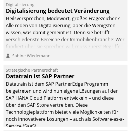
befolgt werden.
Digitalisierung
Digitalisierung bedeutet Veränderung
Heilsversprechen, Modewort, großes Fragezeichen?
Alle reden von Digitalisierung, aber die Wenigsten
wissen, was damit gemeint ist. Denn sie betrifft
verschiedenste Bereiche der Immobilienbranche: Wer
fundiert über sie sprechen will, muss zuerst Begriffe
klären. Ein Aspekt ist die betriebliche Optimierung:
Sabine Wiedemann
Moderne Softwarelösungen ermöglichen große
Einsparungen durch optimierte und automatisierte
Strategische Partnerschaft
Prozesse. Doch man darf nicht zu viel erwarten: Allein
Datatrain ist SAP Partner
mit der Einführung einer neuen Software ist es nicht
Datatrain ist dem SAP PartnerEdge Programm
getan. Die Digitalisierung erfordert von Unternehmen
beigetreten und wird nun eigene Lösungen auf der
die Bereitschaft, sich zu überprüfen, zu hinterfragen
SAP HANA Cloud Platform entwickeln – und diese
und zu verändern.
über den SAP Store vertreiben. Diese
Technologieplattform bietet viele Möglichkeiten für
noch innovativere Lösungen – auch als Software-as-a-
Service (SaaS).