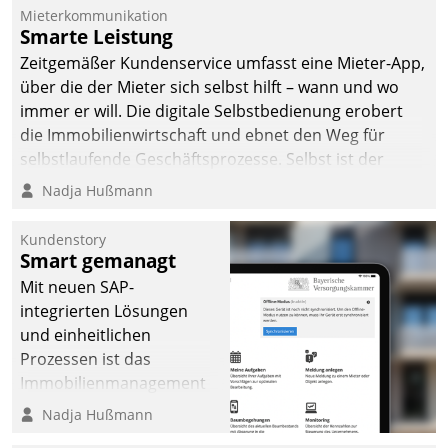
Mieterkommunikation
Smarte Leistung
Zeitgemäßer Kundenservice umfasst eine Mieter-App,
über die der Mieter sich selbst hilft – wann und wo
immer er will. Die digitale Selbstbedienung erobert
die Immobilienwirtschaft und ebnet den Weg für
selbstlaufende Geschäftsprozesse. Selbst ist der
Kunde und smart der Serviceanbieter.
Nadja Hußmann
Kundenstory
Smart gemanagt
Mit neuen SAP-
integrierten Lösungen
und einheitlichen
Prozessen ist das
Immobilienmanagement
der Bayerischen
Nadja Hußmann
Versorgungskammer im