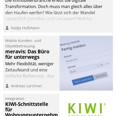
Die Immobilienbranche erlebt die digitale
automatisiert, vollständig
Transformation. Doch muss man gleich alles über
und auf Wunsch über
den Haufen werfen? Wie lässt sich der Wandel
mehrere zuvor
tatsächlich gestalten und umsetzen? Welche
festgelegte
Argumente zählen wirklich?
Nadja Hußmann
Kommunikationswege bei
den Empfängern ein.
Mobile Kunden- und
Objektbetreuung
meravis: Das Büro
für unterwegs
Mehr Flexibilität, weniger
Zeitaufwand und eine
einfache Bedienung - das
verspricht das aktuelle
Andreas Lerchner
Cockpit für mobile
Mitarbeiter von
Integration
Datatrain. Die meravis
KIWI-Schnittstelle
Wohnungsbau- und
für
Immobilien GmbH hat
Wohnungsunternehmen