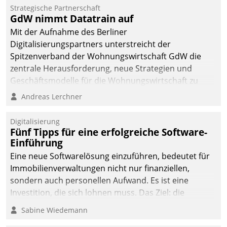
kommunale Wohnungsbauunternehmen daher
Strategische Partnerschaft
gemeinsam mit der Berliner Datatrain GmbH den
GdW nimmt Datatrain auf
Teilprozess der Objektsanierung digitalisiert.
Mit der Aufnahme des Berliner
Digitalisierungspartners unterstreicht der
Spitzenverband der Wohnungswirtschaft GdW die
zentrale Herausforderung, neue Strategien und
Geschäftsmodelle für die Wohnungswirtschaft zu
entwickeln.
Andreas Lerchner
Digitalisierung
Fünf Tipps für eine erfolgreiche Software-
Einführung
Eine neue Softwarelösung einzuführen, bedeutet für
Immobilienverwaltungen nicht nur finanziellen,
sondern auch personellen Aufwand. Es ist eine
Investition, die sich lohnen muss. Das Ziel: die
nachhaltige Optimierung der Geschäftsabläufe. Damit
Sabine Wiedemann
dieses Ziel erreicht wird, sollten einige Grundregeln