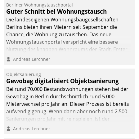
Berliner Wohnungstauschportal
Guter Schnitt bei Wohnungstausch
Die landeseigenen Wohnungsbaugesellschaften
Berlins bieten ihren Mietern seit September die
Chance, die Wohnung zu tauschen. Das neue
Wohnungstauschportal verspricht eine bessere
Nutzung des knappen Wohnraums der Stadt. Erster
Anwendungsfall für Datatrains Lösung API-Hub mit
Andreas Lerchner
Schnittstellen zu den ERP-Systemen der
Unternehmen.
Objektsanierung
Gewobag digitalisiert Objektsanierung
Bei rund 70.000 Bestandswohnungen stehen bei der
Gewobag in Berlin durchschnittlich rund 5.000
Mieterwechsel pro Jahr an. Dieser Prozess ist bereits
aufwendig genug. Wenn dann aber noch rund 2.500
Sanierungen pro Jahr mit reinspielen, ist der
Betreuungs- und Organisationsaufwand immens. Im
Andreas Lerchner
Rahmen ihrer Digitalisierungsstrategie hat das