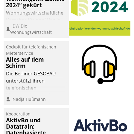
2024“ gekürt
Wohnungswirtschaftliche
Vorreiter für den Weg in
DW Die
eine digitale Zukunft zu
Wohnungswirtschaft
finden, ist das Ziel des
Awards „Digitalpioniere
Cockpit für telefonischen
der
Mieterservice
Wohnungswirtschaft“.
Alles auf dem
Bewerben können sich
Schirm
dafür ein Team
Die Berliner GESOBAU
bestehend aus
unterstützt ihren
Wohnungsunternehmen
telefonischen
und PropTech.
Mieterservice mit einem
Nadja Hußmann
digitalen Cockpit, das
situationsbezogen
Kooperation
passende Fragen und
AktivBo und
Schlagworte auswirft.
Datatrain:
Eine intuitive
Datenbasierte