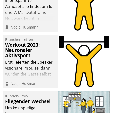
In entspannter
Atmosphäre findet am 6.
und 7. Mai Datatrains
Netzwerk-Event im
Kunden- und Partnerkreis
Nadja Hußmann
statt. Zentrale Frage: Wie
lassen sich
Branchentreffen
Mammutprojekte
Workout 2023:
meistern und Workloads
Neuronaler
Aktivsport
wuppen – bei zunehmend
anspruchsvollen
Erst lieferten die Speaker
Aufgaben und
visionäre Impulse, dann
abnehmendem
wurden die Gäste selbst
Nachwuchs?
aktiv und sammelten
Nadja Hußmann
methodisch
Vernetzungsideen fürs
Kunden-Story
Quartier. Dazwischen
Fliegender Wechsel
zeigte Datatrain, was es
Um kostspielige
Neues zu bieten hat.