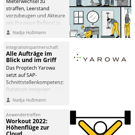
Mieterwechsel zu
straffen, Leerstand
vorzubeugen und Akteure
wie Prozesse fließend zu
vernetzen, nutzt die
Nadja Hußmann
Berliner Gewobag seit
Jahresbeginn eine
Integrationspartnerschaft
Überblick, Einsicht und
Alle Aufträge im
Blick und im Griff
Eingriff bietende Lösung.
Zur Entwicklung setzte
Das Proptech Yarowa
man auf
setzt auf SAP-
Cloudtechnologie,
Schnittstellenkompetenz:
bewährte und Startup-
Datatrain integriert
Partner sowie erstmals
Yarowas Portal zur
Nadja Hußmann
agile Projektmethoden.
Vergabe und Verwaltung
von Aufträgen der
Anwendertreffen
operativen
Workout 2022:
Instandhaltung in die
Höhenflüge zur
Cloud
SAP-Systemlandschaft