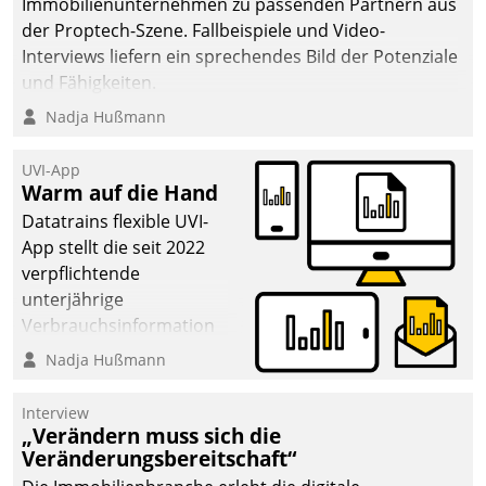
Immobilienunternehmen zu passenden Partnern aus
der Proptech-Szene. Fallbeispiele und Video-
Interviews liefern ein sprechendes Bild der Potenziale
und Fähigkeiten.
Nadja Hußmann
UVI-App
Warm auf die Hand
Datatrains flexible UVI-
App stellt die seit 2022
verpflichtende
unterjährige
Verbrauchsinformation
schnell, zuverlässig und
Nadja Hußmann
leicht bekömmlich bereit:
Die monatlichen
Interview
Mitteilungen zum
„Verändern muss sich die
Veränderungsbereitschaft“
Heizungs- und
Wasserverbrauch gehen