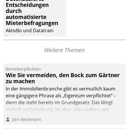
Entscheidungen
Dialogführung ermöglicht
durch
dem externen
automatisierte
Serviceteam, Anrufe von
Mieterbefragungen
Mietenden zügiger und
AktivBo und Datatrain
effizienter zu bearbeiten.
kooperieren –
Immobilienunternehmen
Weitere Themen
profitieren: Die nahtlose
Integration der Lösungen
von AktivBo und
Betreiberpflichten
Datatrain ermöglicht
Wie Sie vermeiden, den Bock zum Gärtner
automatisiert ausgelöste,
zu machen
zielgerichtete
In der Immobilienbranche gibt es vermutlich kaum
Mieterbefragungen – eine
eine gängigere Phrase als „Eigentum verpflichtet“ –
starke Grundlage für
denn die steht bereits im Grundgesetz. Das klingt
intelligente,
einfach und eindeutig, ist aber alles andere, wie
datengestützte
Branchenbeschäftigte wissen. Denn mit der
Jörn Beckmann
Entscheidungen.
Verantwortung folgen Verpflichtungen.