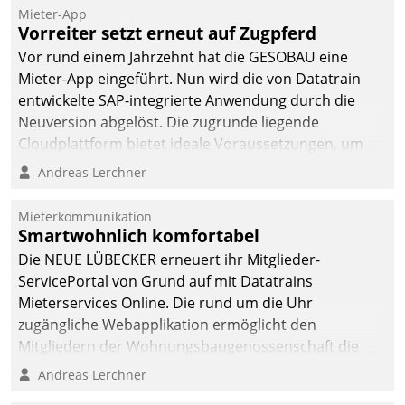
Mieter-App
Vorreiter setzt erneut auf Zugpferd
Vor rund einem Jahrzehnt hat die GESOBAU eine
Mieter-App eingeführt. Nun wird die von Datatrain
entwickelte SAP-integrierte Anwendung durch die
Neuversion abgelöst. Die zugrunde liegende
Cloudplattform bietet ideale Voraussetzungen, um
die Funktionalität der App zu erweitern und weitere
Andreas Lerchner
innovative Apps, auch von Drittanbietern, in SAP zu
integrieren.
Mieterkommunikation
Smartwohnlich komfortabel
Die NEUE LÜBECKER erneuert ihr Mitglieder-
ServicePortal von Grund auf mit Datatrains
Mieterservices Online. Die rund um die Uhr
zugängliche Webapplikation ermöglicht den
Mitgliedern der Wohnungs­bau­genossenschaft die
Kontaktaufnahme per Smartphone, Tablet oder PC.
Andreas Lerchner