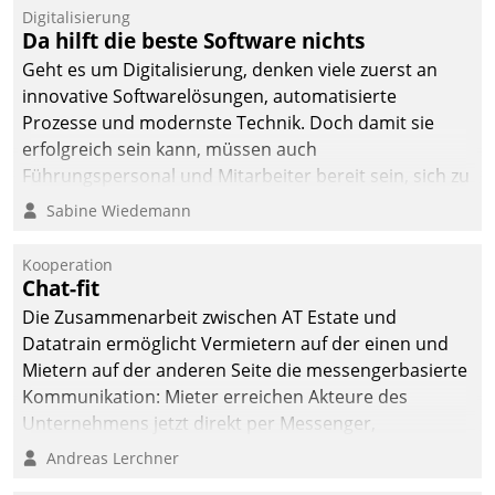
Digitalisierung
Da hilft die beste Software nichts
Geht es um Digitalisierung, denken viele zuerst an
innovative Softwarelösungen, automatisierte
Prozesse und modernste Technik. Doch damit sie
erfolgreich sein kann, müssen auch
Führungspersonal und Mitarbeiter bereit sein, sich zu
verändern und anzupassen, sonst werden sie an ihr
Sabine Wiedemann
scheitern.
Kooperation
Chat-fit
Die Zusammenarbeit zwischen AT Estate und
Datatrain ermöglicht Vermietern auf der einen und
Mietern auf der anderen Seite die messengerbasierte
Kommunikation: Mieter erreichen Akteure des
Unternehmens jetzt direkt per Messenger,
Mitarbeiter oder Dienstleister empfangen oder
Andreas Lerchner
versenden die Nachrichten via Cockpit.