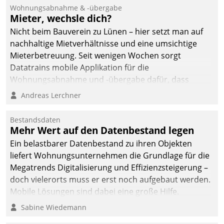
und Beschwerde-Management einen eigenen Kanal
Wohnungsabnahme & -übergabe
ein.
Mieter, wechsle dich?
Nicht beim Bauverein zu Lünen – hier setzt man auf
nachhaltige Mietverhältnisse und eine umsichtige
Mieterbetreuung. Seit wenigen Wochen sorgt
Datatrains mobile Applikation für die
Wohnungsabnahme und -übergabe dafür, dass
Mieter wohlgeordnet kommen und, so es sein muss,
Andreas Lerchner
gehen können.
Bestandsdaten
Mehr Wert auf den Datenbestand legen
Ein belastbarer Datenbestand zu ihren Objekten
liefert Wohnungsunternehmen die Grundlage für die
Megatrends Digitalisierung und Effizienzsteigerung –
doch vielerorts muss er erst noch aufgebaut werden.
Mobile Lösungen sind dabei eine große Hilfe.
Sabine Wiedemann