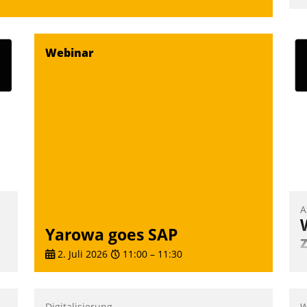
u
K
F
Webinar
m
z
u
A
Yarowa goes SAP
2. Juli 2026
11:00
–
11:30
B
A
e
Digitalisierung
W