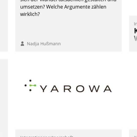
umsetzen? Welche Argumente zählen
wirklich?
I
Nadja Hußmann
K
T
:
B
S