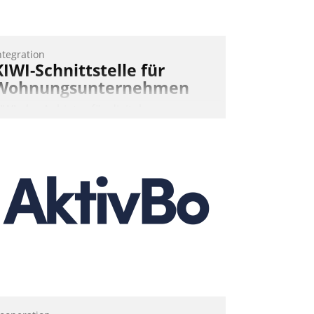
ntegration
KIWI-Schnittstelle für
Wohnungsunternehmen
IWI, der Anbieter für digitalen
ürzugang, kooperiert mit dem
eratungs- und
oftwareentwicklungshaus Datatrain.
Andreas Lerchner