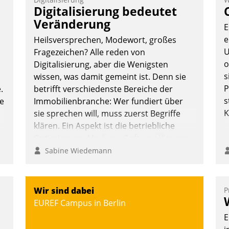
T
Digitalisierung bedeutet
i
Veränderung
E
L
e
Heilsversprechen, Modewort, großes
U
Fragezeichen? Alle reden von
o
Digitalisierung, aber die Wenigsten
s
wissen, was damit gemeint ist. Denn sie
P
.
betrifft verschiedenste Bereiche der
s
te
Immobilienbranche: Wer fundiert über
K
sie sprechen will, muss zuerst Begriffe
klären. Ein Aspekt ist die betriebliche
Optimierung: Moderne Softwarelösungen
ermöglichen große Einsparungen durch
Sabine Wiedemann
optimierte und automatisierte Prozesse.
Doch man darf nicht zu viel erwarten:
Allein mit der Einführung einer neuen
Wir sind dabei
P
Software ist es nicht getan. Die
EUREF Campus in Berlin
Digitalisierung erfordert von
E
Unternehmen die Bereitschaft, sich zu