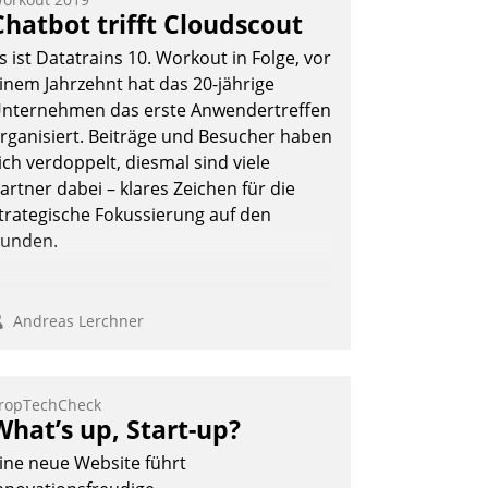
eilnehmer kurzweilige Einblicke in
Chatbot trifft Cloudscout
nnovative Cloud-Strategien und -
s ist Datatrains 10. Workout in Folge, vor
ösungen mit hohem Zukunftspotenzial.
inem Jahrzehnt hat das 20-jährige
nternehmen das erste Anwendertreffen
rganisiert. Beiträge und Besucher haben
ich verdoppelt, diesmal sind viele
Andreas Lerchner
artner dabei – klares Zeichen für die
trategische Fokussierung auf den
unden.
Andreas Lerchner
ropTechCheck
What’s up, Start-up?
ine neue Website führt