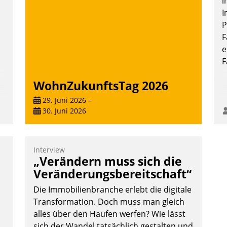
i
überprüfen, zu hinterfragen und zu
I
verändern.
P
F
e
F
WohnZukunftsTag 2026
29. Juni 2026
–
30. Juni 2026
Interview
„Verändern muss sich die
Veränderungsbereitschaft“
Die Immobilienbranche erlebt die digitale
Transformation. Doch muss man gleich
alles über den Haufen werfen? Wie lässt
sich der Wandel tatsächlich gestalten und