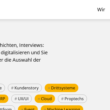
Wir
hichten, Interviews:
 digitalisieren und Sie
er die Auswahl der
e
#
Kundenstory
×
Drittsysteme
ERP
#
UX/UI
×
Cloud
#
Proptechs
ttform
×
Event
×
Machine Learning