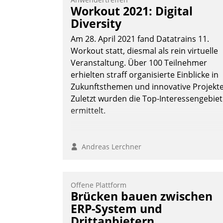
Vernetzungsideen fürs Quartier.
Workout 2021: Digital
Dazwischen zeigte Datatrain, was es
Diversity
Neues zu bieten hat.
Am 28. April 2021 fand Datatrains 11.
Workout statt, diesmal als rein virtuelle
Veranstaltung. Über 100 Teilnehmer
erhielten straff organisierte Einblicke in
Nadja Hußmann
Zukunftsthemen und innovative Projekte
Zuletzt wurden die Top-Interessengebie
ermittelt.
Andreas Lerchner
Offene Plattform
Brücken bauen zwischen
ERP-System und
Drittanbietern