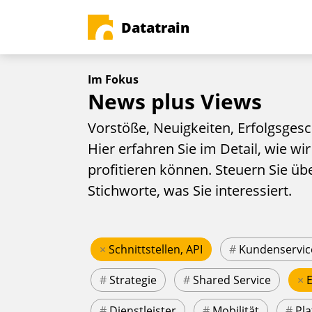
Datatrain
Im Fokus
News plus Views
Vorstöße, Neuigkeiten, Erfolgsgesc
Hier erfahren Sie im Detail, wie wir
profitieren können. Steuern Sie üb
Stichworte, was Sie interessiert.
×
Schnittstellen, API
#
Kundenservic
#
Strategie
#
Shared Service
×
#
Dienstleister
#
Mobilität
#
Pla