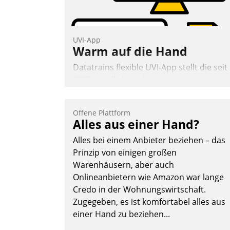
UVI-App
Warm auf die Hand
Datatrains flexible UVI-App stellt die seit
2022 verpflichtende unterjährige
Verbrauchsinformation schnell,
zuverlässig und leicht bekömmlich bereit
Offene Plattform
Die monatlichen Mitteilungen zum
Alles aus einer Hand?
Heizungs- und Wasserverbrauch gehen
Alles bei einem Anbieter beziehen – das
automatisiert, vollständig und auf
Prinzip von einigen großen
Wunsch über mehrere zuvor festgelegte
Warenhäusern, aber auch
Kommunikationswege bei den
Onlineanbietern wie Amazon war lange
Empfängern ein.
Credo in der Wohnungswirtschaft.
Nadja Hußmann
Zugegeben, es ist komfortabel alles aus
einer Hand zu beziehen...