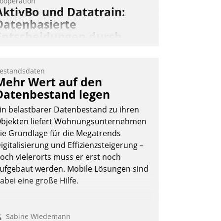
ooperation
AktivBo und Datatrain:
Datenbasierte
Entscheidungen durch
automatisierte
Mieterbefragungen
estandsdaten
ktivBo und Datatrain kooperieren –
Mehr Wert auf den
mmobilienunternehmen profitieren: Die
Datenbestand legen
ahtlose Integration der Lösungen von
in belastbarer Datenbestand zu ihren
ktivBo und Datatrain ermöglicht
bjekten liefert Wohnungsunternehmen
utomatisiert ausgelöste, zielgerichtete
ie Grundlage für die Megatrends
ieterbefragungen – eine starke
igitalisierung und Effizienzsteigerung –
rundlage für intelligente, datengestützte
och vielerorts muss er erst noch
ntscheidungen.
ufgebaut werden. Mobile Lösungen sind
abei eine große Hilfe.
Sabine Wiedemann