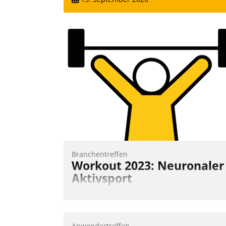
Branchentreffen
Workout 2023: Neuronaler
Aktivsport
Erst lieferten die Speaker visionäre
Impulse, dann wurden die Gäste selbst
aktiv und sammelten methodisch
Anwendertreffen