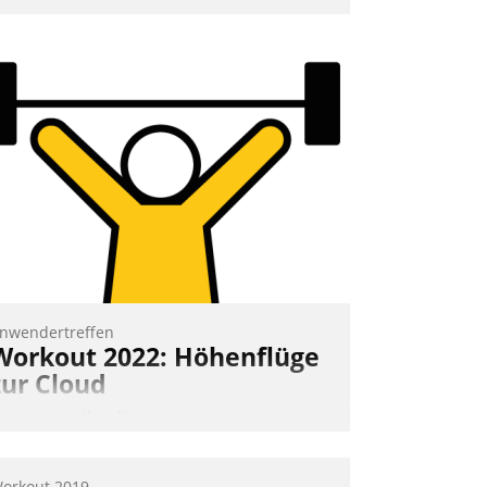
nd 7. Mai Datatrains Netzwerk-Event im
unden- und Partnerkreis statt. Zentrale
rage: Wie lassen sich Mammutprojekte
eistern und Workloads wuppen – bei
unehmend anspruchsvollen Aufgaben
nd abnehmendem Nachwuchs?
Nadja Hußmann
nwendertreffen
Workout 2022: Höhenflüge
zur Cloud
eim virtuellen Datatrain-
nwendertreffen am 27. April 2022
rhielten die Teilnehmerinnen und
orkout 2019