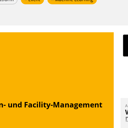
n- und Facility-Management
A
I