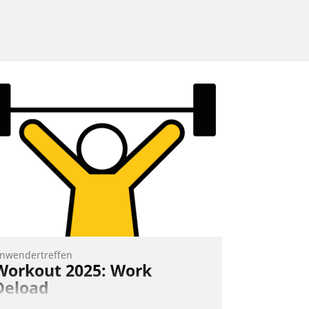
nwendertreffen
Workout 2025: Work
Deload
n entspannter Atmosphäre findet am 6.