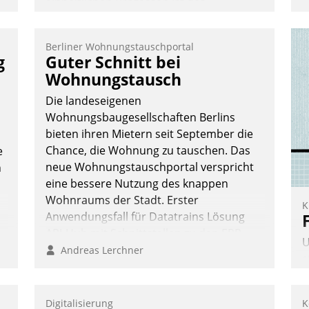
einheitlichen Prozessen ist das
Immobilienmanagement der Bayerischen
Versorgungskammer im Ressort
Berliner Wohnungstauschportal
Kapitalanlage für künftige Aufgaben und
g
Guter Schnitt bei
Herausforderungen gerüstet.
Wohnungstausch
Die landeseigenen
Wohnungsbaugesellschaften Berlins
bieten ihren Mietern seit September die
Chance, die Wohnung zu tauschen. Das
e
Nadja Hußmann
neue Wohnungstauschportal verspricht
n
eine bessere Nutzung des knappen
Wohnraums der Stadt. Erster
K
Anwendungsfall für Datatrains Lösung
API-Hub mit Schnittstellen zu den ERP-
U
Systemen der Unternehmen.
Andreas Lerchner
s
A
v
Digitalisierung
K
s