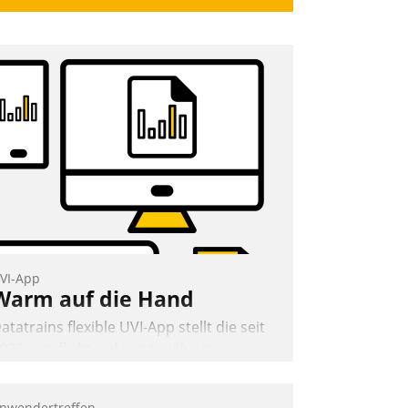
VI-App
Warm auf die Hand
atatrains flexible UVI-App stellt die seit
022 verpflichtende unterjährige
erbrauchsinformation schnell,
uverlässig und leicht bekömmlich bereit:
nwendertreffen