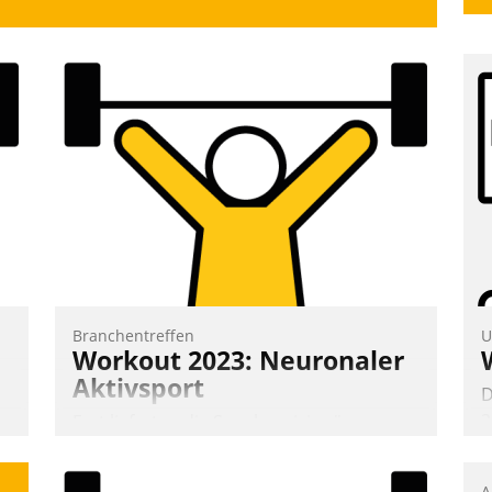
Branchentreffen
U
Workout 2023: Neuronaler
Aktivsport
D
2
Erst lieferten die Speaker visionäre
V
Impulse, dann wurden die Gäste selbst
z
aktiv und sammelten methodisch
A