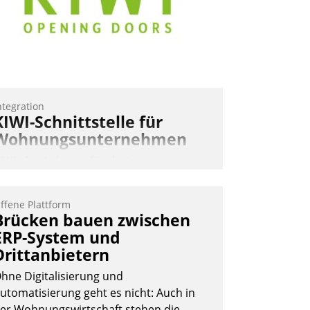
ntegration
KIWI-Schnittstelle für
Wohnungsunternehmen
IWI, der Anbieter für digitalen
ürzugang, kooperiert mit dem
eratungs- und
ffene Plattform
oftwareentwicklungshaus Datatrain.
Brücken bauen zwischen
ERP-System und
Drittanbietern
hne Digitalisierung und
utomatisierung geht es nicht: Auch in
er Wohnungswirtschaft stehen die