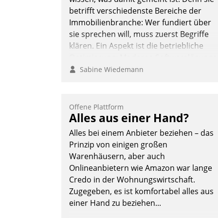
betrifft verschiedenste Bereiche der
Immobilienbranche: Wer fundiert über
sie sprechen will, muss zuerst Begriffe
klären. Ein Aspekt ist die betriebliche
Optimierung: Moderne Softwarelösunge
ermöglichen große Einsparungen durch
Sabine Wiedemann
optimierte und automatisierte Prozesse.
Doch man darf nicht zu viel erwarten:
Allein mit der Einführung einer neuen
Offene Plattform
Alles aus einer Hand?
Software ist es nicht getan. Die
Digitalisierung erfordert von
Alles bei einem Anbieter beziehen – das
Unternehmen die Bereitschaft, sich zu
Prinzip von einigen großen
überprüfen, zu hinterfragen und zu
Warenhäusern, aber auch
verändern.
Onlineanbietern wie Amazon war lange
Credo in der Wohnungswirtschaft.
Zugegeben, es ist komfortabel alles aus
einer Hand zu beziehen...