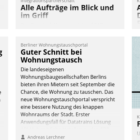
Integrationspartnerschaft
K
Alle Aufträge im Blick und
im Griff
Das Proptech Yarowa setzt auf SAP-
Schnittstellenkompetenz: Datatrain
integriert Yarowas Portal zur Vergabe
Berliner Wohnungstauschportal
und Verwaltung von Aufträgen der
A
g
Guter Schnitt bei
operativen Instandhaltung in die SAP-
I
Wohnungstausch
Systemlandschaft deutscher
n
Die landeseigenen
Wohnungsunternehmen – und
A
Wohnungsbaugesellschaften Berlins
beschleunigt damit den Weg vom
a
bieten ihren Mietern seit September die
Mieteranliegen zum Dienstleisterauftrag.
M
Chance, die Wohnung zu tauschen. Das
e
Nadja Hußmann
G
neue Wohnungstauschportal verspricht
n
E
eine bessere Nutzung des knappen
Wohnraums der Stadt. Erster
K
Anwendungsfall für Datatrains Lösung
API-Hub mit Schnittstellen zu den ERP-
U
Systemen der Unternehmen.
Andreas Lerchner