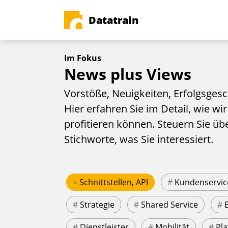
Datatrain
Im Fokus
News plus Views
Vorstöße, Neuigkeiten, Erfolgsgesc
Hier erfahren Sie im Detail, wie wir
profitieren können. Steuern Sie üb
Stichworte, was Sie interessiert.
×
Schnittstellen, API
#
Kundenservic
#
Strategie
#
Shared Service
#
#
Dienstleister
#
Mobilität
#
Pla