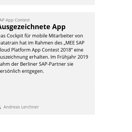
traffen, Leerstand vorzubeugen und
kteure wie Prozesse fließend zu
ernetzen, nutzt die Berliner Gewobag
AP App Contest
eit Jahresbeginn eine Überblick, Einsicht
Ausgezeichnete App
nd Eingriff bietende Lösung. Zur
as Cockpit für mobile Mitarbeiter von
ntwicklung setzte man auf
atatrain hat im Rahmen des „MEE SAP
loudtechnologie, bewährte und Startup-
loud Platform App Contest 2018“ eine
artner sowie erstmals agile
uszeichnung erhalten. Im Frühjahr 2019
rojektmethoden.
ahm der Berliner SAP-Partner sie
Nadja Hußmann
ersönlich entgegen.
Andreas Lerchner