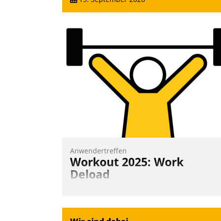
Anwendertreffen
Workout 2025: Work
Deload
In entspannter Atmosphäre findet am 6.
und 7. Mai Datatrains Netzwerk-Event im
Kunden- und Partnerkreis statt. Zentrale