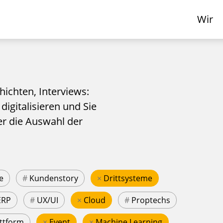
Wir
hichten, Interviews:
 digitalisieren und Sie
er die Auswahl der
e
#
Kundenstory
×
Drittsysteme
ERP
#
UX/UI
×
Cloud
#
Proptechs
ttform
×
Event
×
Machine Learning