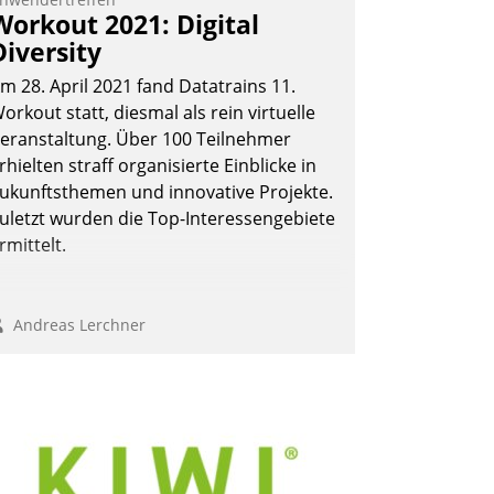
ie monatlichen Mitteilungen zum
Workout 2021: Digital
eizungs- und Wasserverbrauch gehen
Diversity
utomatisiert, vollständig und auf
m 28. April 2021 fand Datatrains 11.
unsch über mehrere zuvor festgelegte
orkout statt, diesmal als rein virtuelle
ommunikationswege bei den
eranstaltung. Über 100 Teilnehmer
mpfängern ein.
rhielten straff organisierte Einblicke in
Nadja Hußmann
ukunftsthemen und innovative Projekte.
uletzt wurden die Top-Interessengebiete
rmittelt.
Andreas Lerchner