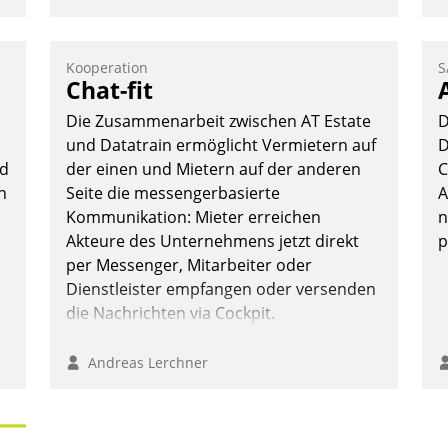
s
A
v
Kooperation
S
s
Chat-fit
u
Die Zusammenarbeit zwischen AT Estate
D
E
und Datatrain ermöglicht Vermietern auf
D
C
ud
der einen und Mietern auf der anderen
C
P
n
Seite die messengerbasierte
A
P
Kommunikation: Mieter erreichen
n
Akteure des Unternehmens jetzt direkt
p
per Messenger, Mitarbeiter oder
Dienstleister empfangen oder versenden
die Nachrichten via Cockpit.
Andreas Lerchner