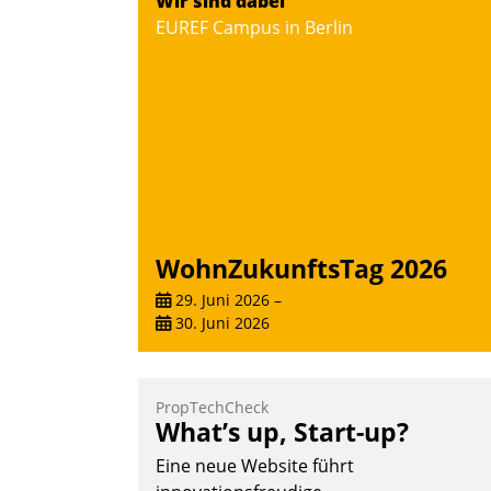
Wir sind dabei
Frage: Wie lassen sich Mammutprojekte
EUREF Campus in Berlin
meistern und Workloads wuppen – bei
zunehmend anspruchsvollen Aufgaben
und abnehmendem Nachwuchs?
Nadja Hußmann
WohnZukunftsTag 2026
29. Juni 2026
–
30. Juni 2026
PropTechCheck
What’s up, Start-up?
Eine neue Website führt