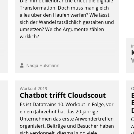
Die Immobilienbranche erlebt die digitale
Transformation. Doch muss man gleich
alles über den Haufen werfen? Wie lässt
n
sich der Wandel tatsächlich gestalten und
Andreas Lerchner
umsetzen? Welche Argumente zählen
wirklich?
I
Nadja Hußmann
K
T
B
Workout 2019
O
S
Chatbot trifft Cloudscout
Es ist Datatrains 10. Workout in Folge, vor
einem Jahrzehnt hat das 20-jährige
Unternehmen das erste Anwendertreffen
O
organisiert. Beiträge und Besucher haben
A
sich verdoppelt, diesmal sind viele
d