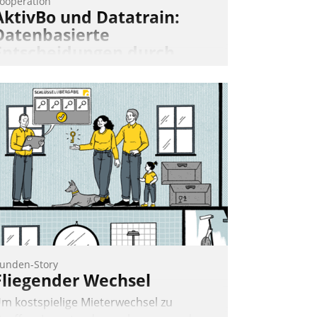
ooperation
AktivBo und Datatrain:
Datenbasierte
Entscheidungen durch
automatisierte
Mieterbefragungen
ktivBo und Datatrain kooperieren –
mmobilienunternehmen profitieren: Die
ahtlose Integration der Lösungen von
ktivBo und Datatrain ermöglicht
utomatisiert ausgelöste, zielgerichtete
ieterbefragungen – eine starke
rundlage für intelligente, datengestützte
ntscheidungen.
unden-Story
Fliegender Wechsel
m kostspielige Mieterwechsel zu