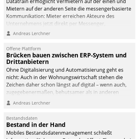
Datatrain ermöglicht Vermietern auf der einen und
die Bereitschaft, sich zu überprüfen, zu hinterfragen
Mietern auf der anderen Seite die messengerbasierte
und zu verändern.
Kommunikation: Mieter erreichen Akteure des
Unternehmens jetzt direkt per Messenger,
Mitarbeiter oder Dienstleister empfangen oder
Andreas Lerchner
versenden die Nachrichten via Cockpit.
Offene Plattform
Brücken bauen zwischen ERP-System und
Drittanbietern
Ohne Digitalisierung und Automatisierung geht es
nicht: Auch in der Wohnungswirtschaft stehen die
Zeichen daher schon längst auf digital – wenn auch,
zugegebenermaßen, behutsamer als in anderen
Branchen.
Andreas Lerchner
Bestandsdaten
Bestand in der Hand
Mobiles Bestandsdatenmanagement schließt