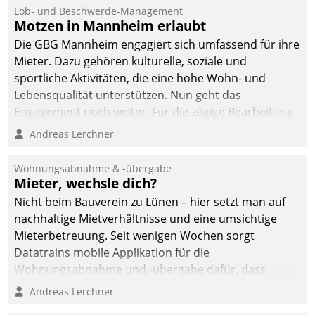
Lob- und Beschwerde-Management
Motzen in Mannheim erlaubt
Die GBG Mannheim engagiert sich umfassend für ihre
Mieter. Dazu gehören kulturelle, soziale und
sportliche Aktivitäten, die eine hohe Wohn- und
Lebensqualität unterstützen. Nun geht das
Engagement noch weiter: Für die zügige Bearbeitung
von Beschwerden – oder Lob – richtet das
Andreas Lerchner
Unternehmen mit Datatrains Applikation fürs Lob-
und Beschwerde-Management einen eigenen Kanal
Wohnungsabnahme & -übergabe
ein.
Mieter, wechsle dich?
Nicht beim Bauverein zu Lünen – hier setzt man auf
nachhaltige Mietverhältnisse und eine umsichtige
Mieterbetreuung. Seit wenigen Wochen sorgt
Datatrains mobile Applikation für die
Wohnungsabnahme und -übergabe dafür, dass
Mieter wohlgeordnet kommen und, so es sein muss,
Andreas Lerchner
gehen können.