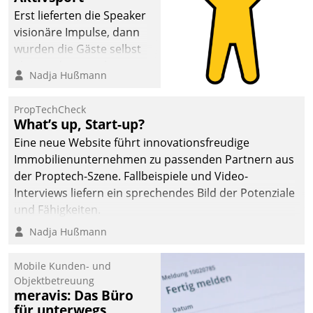
Erst lieferten die Speaker
visionäre Impulse, dann
wurden die Gäste selbst
aktiv und sammelten
Nadja Hußmann
methodisch
Vernetzungsideen fürs
PropTechCheck
Quartier. Dazwischen
What’s up, Start-up?
zeigte Datatrain, was es
Eine neue Website führt innovationsfreudige
Neues zu bieten hat.
Immobilienunternehmen zu passenden Partnern aus
der Proptech-Szene. Fallbeispiele und Video-
Interviews liefern ein sprechendes Bild der Potenziale
und Fähigkeiten.
Nadja Hußmann
Mobile Kunden- und
Objektbetreuung
meravis: Das Büro
für unterwegs