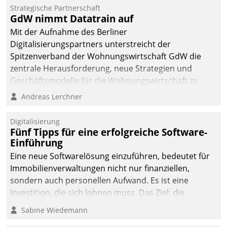
kommunale Wohnungsbauunternehmen daher
Strategische Partnerschaft
gemeinsam mit der Berliner Datatrain GmbH den
GdW nimmt Datatrain auf
Teilprozess der Objektsanierung digitalisiert.
Mit der Aufnahme des Berliner
Digitalisierungspartners unterstreicht der
Spitzenverband der Wohnungswirtschaft GdW die
zentrale Herausforderung, neue Strategien und
Geschäftsmodelle für die Wohnungswirtschaft zu
entwickeln.
Andreas Lerchner
Digitalisierung
Fünf Tipps für eine erfolgreiche Software-
Einführung
Eine neue Softwarelösung einzuführen, bedeutet für
Immobilienverwaltungen nicht nur finanziellen,
sondern auch personellen Aufwand. Es ist eine
Investition, die sich lohnen muss. Das Ziel: die
nachhaltige Optimierung der Geschäftsabläufe. Damit
Sabine Wiedemann
dieses Ziel erreicht wird, sollten einige Grundregeln