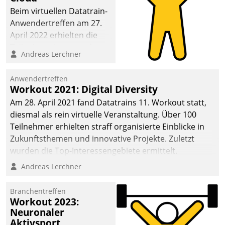
anspruchsvollen
Beim virtuellen Datatrain-
Aufgaben und
Anwendertreffen am 27.
abnehmendem
April 2022 erhielten die
Nachwuchs?
Teilnehmerinnen und
Andreas Lerchner
Teilnehmer kurzweilige
Einblicke in innovative
Anwendertreffen
Cloud-Strategien und -
Workout 2021: Digital Diversity
Lösungen mit hohem
Am 28. April 2021 fand Datatrains 11. Workout statt,
Zukunftspotenzial.
diesmal als rein virtuelle Veranstaltung. Über 100
Teilnehmer erhielten straff organisierte Einblicke in
Zukunftsthemen und innovative Projekte. Zuletzt
wurden die Top-Interessengebiete ermittelt.
Andreas Lerchner
Branchentreffen
Workout 2023:
Neuronaler
Aktivsport