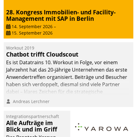
28. Kongress Immobilien- und Facility-
Management mit SAP in Berlin
14. September 2026
–
15. September 2026
Workout 2019
Chatbot trifft Cloudscout
Es ist Datatrains 10. Workout in Folge, vor einem
Jahrzehnt hat das 20-jährige Unternehmen das erste
Anwendertreffen organisiert. Beiträge und Besucher
haben sich verdoppelt, diesmal sind viele Partner
dabei – klares Zeichen für die strategische
Fokussierung auf den Kunden.
Andreas Lerchner
Integrationspartnerschaft
Alle Aufträge im
Blick und im Griff