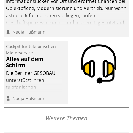
Informationslücken vor Ort und eröffnet Chancen bei
Objektpflege, Modernisierung und Vertrieb. Nur wenn
aktuelle Informationen vorliegen, laufen
Geschäftsprozesse rund – und blühen IT-gestützt auf.
Nadja Hußmann
Cockpit für telefonischen
Mieterservice
Alles auf dem
Schirm
Die Berliner GESOBAU
unterstützt ihren
telefonischen
Mieterservice mit einem
Nadja Hußmann
digitalen Cockpit, das
situationsbezogen
passende Fragen und
Weitere Themen
Schlagworte auswirft.
Eine intuitive