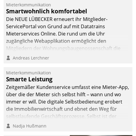
Dialogführung ermöglicht
Mieterkommunikation
Smartwohnlich komfortabel
dem externen
Serviceteam, Anrufe von
Die NEUE LÜBECKER erneuert ihr Mitglieder-
Mietenden zügiger und
ServicePortal von Grund auf mit Datatrains
effizienter zu bearbeiten.
Mieterservices Online. Die rund um die Uhr
zugängliche Webapplikation ermöglicht den
Mitgliedern der Wohnungs­bau­genossenschaft die
Kontaktaufnahme per Smartphone, Tablet oder PC.
Andreas Lerchner
Mieterkommunikation
Smarte Leistung
Zeitgemäßer Kundenservice umfasst eine Mieter-App,
über die der Mieter sich selbst hilft – wann und wo
immer er will. Die digitale Selbstbedienung erobert
die Immobilienwirtschaft und ebnet den Weg für
selbstlaufende Geschäftsprozesse. Selbst ist der
Kunde und smart der Serviceanbieter.
Nadja Hußmann