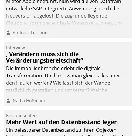
Mieter-App eingeführt. Nun wird die von Datatrain
automatisiert, vollständig
entwickelte SAP-integrierte Anwendung durch die
und auf Wunsch über
Neuversion abgelöst. Die zugrunde liegende
mehrere zuvor
Cloudplattform bietet ideale Voraussetzungen, um
festgelegte
die Funktionalität der App zu erweitern und weitere
Andreas Lerchner
Kommunikationswege bei
innovative Apps, auch von Drittanbietern, in SAP zu
den Empfängern ein.
integrieren.
Interview
„Verändern muss sich die
Veränderungsbereitschaft“
Die Immobilienbranche erlebt die digitale
Transformation. Doch muss man gleich alles über
den Haufen werfen? Wie lässt sich der Wandel
tatsächlich gestalten und umsetzen? Welche
Argumente zählen wirklich?
Nadja Hußmann
Bestandsdaten
Mehr Wert auf den Datenbestand legen
Ein belastbarer Datenbestand zu ihren Objekten