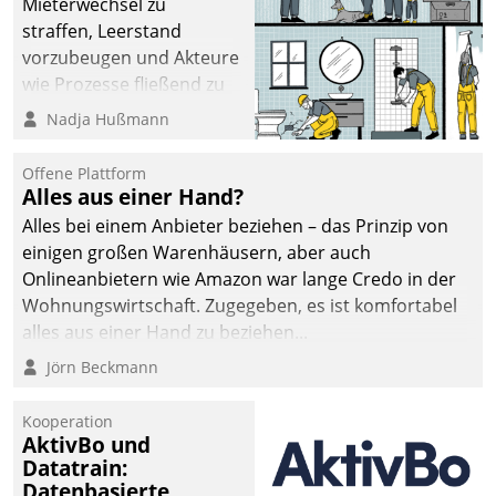
Mieterwechsel zu
straffen, Leerstand
vorzubeugen und Akteure
wie Prozesse fließend zu
vernetzen, nutzt die
Nadja Hußmann
Berliner Gewobag seit
Jahresbeginn eine
Offene Plattform
Überblick, Einsicht und
Alles aus einer Hand?
Eingriff bietende Lösung.
Alles bei einem Anbieter beziehen – das Prinzip von
Zur Entwicklung setzte
einigen großen Warenhäusern, aber auch
man auf
Onlineanbietern wie Amazon war lange Credo in der
Cloudtechnologie,
Wohnungswirtschaft. Zugegeben, es ist komfortabel
bewährte und Startup-
alles aus einer Hand zu beziehen...
Partner sowie erstmals
Jörn Beckmann
agile Projektmethoden.
Kooperation
AktivBo und
Datatrain:
Datenbasierte