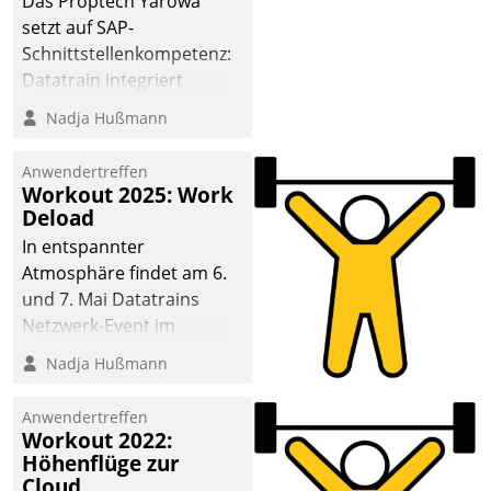
Das Proptech Yarowa
setzt auf SAP-
Schnittstellenkompetenz:
Datatrain integriert
Yarowas Portal zur
Nadja Hußmann
Vergabe und Verwaltung
von Aufträgen der
Anwendertreffen
operativen
Workout 2025: Work
Instandhaltung in die
Deload
SAP-Systemlandschaft
In entspannter
deutscher
Atmosphäre findet am 6.
Wohnungsunternehmen
und 7. Mai Datatrains
– und beschleunigt damit
Netzwerk-Event im
den Weg vom
Kunden- und Partnerkreis
Nadja Hußmann
Mieteranliegen zum
statt. Zentrale Frage: Wie
Dienstleisterauftrag.
lassen sich
Anwendertreffen
Mammutprojekte
Workout 2022:
meistern und Workloads
Höhenflüge zur
Cloud
wuppen – bei zunehmend