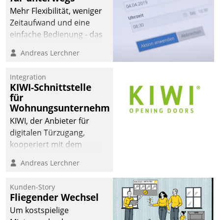
Mehr Flexibilität, weniger
Zeitaufwand und eine
einfache Bedienung - das
verspricht das aktuelle
Andreas Lerchner
Cockpit für mobile
Mitarbeiter von
Integration
Datatrain. Die meravis
KIWI-Schnittstelle
Wohnungsbau- und
für
Immobilien GmbH hat
Wohnungsunternehmen
sich dabei für den Betrieb
KIWI, der Anbieter für
der Lösung über die SAP
digitalen Türzugang,
Cloud Platform
kooperiert mit dem
entschieden - als erstes
Beratungs- und
Andreas Lerchner
Unternehmen am
Softwareentwicklungshaus
Wohnungsmarkt.
Datatrain.
Kunden-Story
Fliegender Wechsel
Um kostspielige