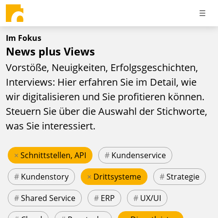
Im Fokus
News plus Views
Vorstöße, Neuigkeiten, Erfolgsgeschichten,
Interviews: Hier erfahren Sie im Detail, wie
wir digitalisieren und Sie profitieren können.
Steuern Sie über die Auswahl der Stichworte,
was Sie interessiert.
×
Schnittstellen, API
#
Kundenservice
#
Kundenstory
×
Drittsysteme
#
Strategie
#
Shared Service
#
ERP
#
UX/UI