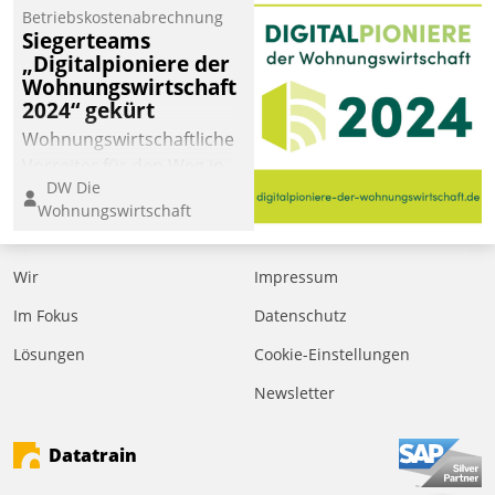
Laufenden bleiben, Daten
Betriebskostenabrechnung
einsehen und ändern
Siegerteams
oder
„Digitalpioniere der
Wohnungswirtschaft
Schadensmeldungen
2024“ gekürt
abgeben – rund um die
Uhr.
Wohnungswirtschaftliche
Vorreiter für den Weg in
DW Die
eine digitale Zukunft zu
Wohnungswirtschaft
finden, ist das Ziel des
Awards „Digitalpioniere
der
Wir
Impressum
Wohnungswirtschaft“.
Im Fokus
Datenschutz
Bewerben können sich
dafür ein Team
Lösungen
Cookie-Einstellungen
bestehend aus
Newsletter
Wohnungsunternehmen
und PropTech.
Datatrain