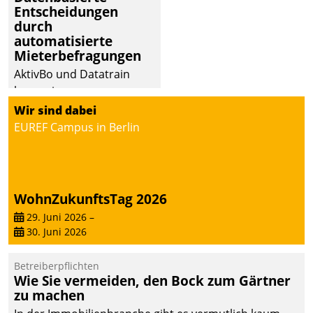
Entscheidungen
durch
automatisierte
Mieterbefragungen
AktivBo und Datatrain
kooperieren –
Immobilienunternehmen
Wir sind dabei
profitieren: Die nahtlose
EUREF Campus in Berlin
Integration der Lösungen
von AktivBo und
Datatrain ermöglicht
automatisiert ausgelöste,
WohnZukunftsTag 2026
zielgerichtete
29. Juni 2026
–
Mieterbefragungen – eine
30. Juni 2026
starke Grundlage für
intelligente,
Betreiberpflichten
datengestützte
Wie Sie vermeiden, den Bock zum Gärtner
Entscheidungen.
zu machen