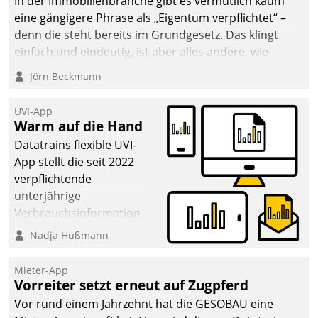
In der Immobilienbranche gibt es vermutlich kaum
eine gängigere Phrase als „Eigentum verpflichtet“ –
denn die steht bereits im Grundgesetz. Das klingt
einfach und eindeutig, ist aber alles andere, wie
Branchenbeschäftigte wissen. Denn mit der
Jörn Beckmann
Verantwortung folgen Verpflichtungen.
UVI-App
Warm auf die Hand
Datatrains flexible UVI-
App stellt die seit 2022
verpflichtende
unterjährige
Verbrauchsinformation
schnell, zuverlässig und
Nadja Hußmann
leicht bekömmlich bereit:
Die monatlichen
Mieter-App
Mitteilungen zum
Vorreiter setzt erneut auf Zugpferd
Heizungs- und
Vor rund einem Jahrzehnt hat die GESOBAU eine
Wasserverbrauch gehen