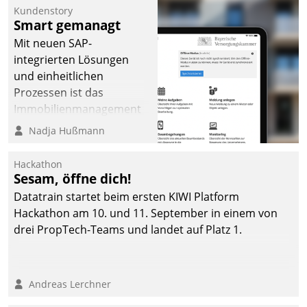
Kundenstory
Smart gemanagt
Mit neuen SAP-
integrierten Lösungen
und einheitlichen
Prozessen ist das
Immobilienmanagement
der Bayerischen
Nadja Hußmann
Versorgungskammer im
Ressort Kapitalanlage für
Hackathon
künftige Aufgaben und
Sesam, öffne dich!
Herausforderungen
Datatrain startet beim ersten KIWI Platform
gerüstet.
Hackathon am 10. und 11. September in einem von
drei PropTech-Teams und landet auf Platz 1.
Andreas Lerchner