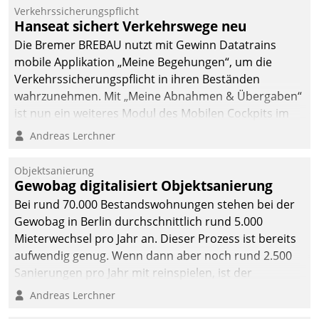
Verkehrssicherungspflicht
Hanseat sichert Verkehrswege neu
Die Bremer BREBAU nutzt mit Gewinn Datatrains
mobile Applikation „Meine Begehungen“, um die
Verkehrssicherungspflicht in ihren Beständen
wahrzunehmen. Mit „Meine Abnahmen & Übergaben“
ist nun ein weiteres Modul des Mobilen Cockpits im
Einsatz.
Andreas Lerchner
Objektsanierung
Gewobag digitalisiert Objektsanierung
Bei rund 70.000 Bestandswohnungen stehen bei der
Gewobag in Berlin durchschnittlich rund 5.000
Mieterwechsel pro Jahr an. Dieser Prozess ist bereits
aufwendig genug. Wenn dann aber noch rund 2.500
Sanierungen pro Jahr mit reinspielen, ist der
Betreuungs- und Organisationsaufwand immens. Im
Andreas Lerchner
Rahmen ihrer Digitalisierungsstrategie hat das