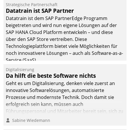
befolgt werden.
Strategische Partnerschaft
Datatrain ist SAP Partner
Datatrain ist dem SAP PartnerEdge Programm
beigetreten und wird nun eigene Lösungen auf der
SAP HANA Cloud Platform entwickeln – und diese
über den SAP Store vertreiben. Diese
Technologieplattform bietet viele Möglichkeiten für
noch innovativere Lösungen – auch als Software-as-a-
Service (SaaS).
Digitalisierung
Da hilft die beste Software nichts
Geht es um Digitalisierung, denken viele zuerst an
innovative Softwarelösungen, automatisierte
Prozesse und modernste Technik. Doch damit sie
erfolgreich sein kann, müssen auch
Führungspersonal und Mitarbeiter bereit sein, sich zu
verändern und anzupassen, sonst werden sie an ihr
Sabine Wiedemann
scheitern.