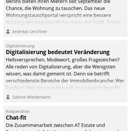
Berlins bieten ihren Mietern seit September die
Chance, die Wohnung zu tauschen. Das neue
Wohnungstauschportal verspricht eine bessere
Nutzung des knappen Wohnraums der Stadt. Erster
Anwendungsfall für Datatrains Lösung API-Hub mit
Andreas Lerchner
Schnittstellen zu den ERP-Systemen der
Unternehmen.
Digitalisierung
Digitalisierung bedeutet Veränderung
Heilsversprechen, Modewort, großes Fragezeichen?
Alle reden von Digitalisierung, aber die Wenigsten
wissen, was damit gemeint ist. Denn sie betrifft
verschiedenste Bereiche der Immobilienbranche: Wer
fundiert über sie sprechen will, muss zuerst Begriffe
klären. Ein Aspekt ist die betriebliche Optimierung:
Sabine Wiedemann
Moderne Softwarelösungen ermöglichen große
Einsparungen durch optimierte und automatisierte
Kooperation
Prozesse. Doch man darf nicht zu viel erwarten: Allein
Chat-fit
mit der Einführung einer neuen Software ist es nicht
Die Zusammenarbeit zwischen AT Estate und
getan. Die Digitalisierung erfordert von Unternehmen