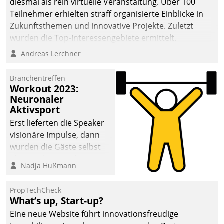
diesmal als rein virtuelle Veranstaltung. Über 100
Teilnehmer erhielten straff organisierte Einblicke in
Zukunftsthemen und innovative Projekte. Zuletzt
wurden die Top-Interessengebiete ermittelt.
Andreas Lerchner
Branchentreffen
Workout 2023:
Neuronaler
Aktivsport
Erst lieferten die Speaker
visionäre Impulse, dann
wurden die Gäste selbst
aktiv und sammelten
Nadja Hußmann
methodisch
Vernetzungsideen fürs
PropTechCheck
Quartier. Dazwischen
What’s up, Start-up?
zeigte Datatrain, was es
Eine neue Website führt innovationsfreudige
Neues zu bieten hat.