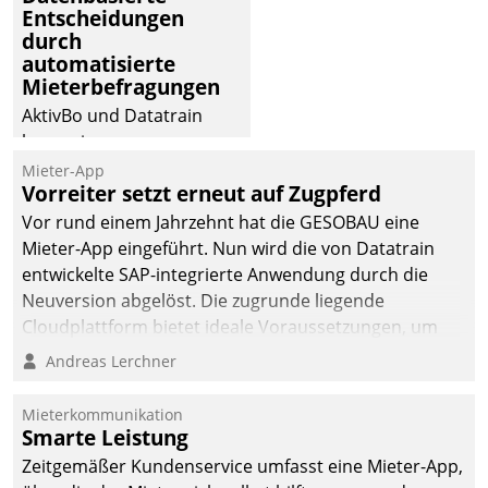
Entscheidungen
deutscher
durch
Wohnungsunternehmen
automatisierte
– und beschleunigt damit
Mieterbefragungen
den Weg vom
AktivBo und Datatrain
Mieteranliegen zum
kooperieren –
Dienstleisterauftrag.
Immobilienunternehmen
Mieter-App
Vorreiter setzt erneut auf Zugpferd
profitieren: Die nahtlose
Integration der Lösungen
Vor rund einem Jahrzehnt hat die GESOBAU eine
von AktivBo und
Mieter-App eingeführt. Nun wird die von Datatrain
Datatrain ermöglicht
entwickelte SAP-integrierte Anwendung durch die
automatisiert ausgelöste,
Neuversion abgelöst. Die zugrunde liegende
zielgerichtete
Cloudplattform bietet ideale Voraussetzungen, um
Mieterbefragungen – eine
die Funktionalität der App zu erweitern und weitere
Andreas Lerchner
starke Grundlage für
innovative Apps, auch von Drittanbietern, in SAP zu
intelligente,
integrieren.
Mieterkommunikation
datengestützte
Smarte Leistung
Entscheidungen.
Zeitgemäßer Kundenservice umfasst eine Mieter-App,