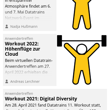
In entspannter
Atmosphäre findet am 6.
und 7. Mai Datatrains
Netzwerk-Event im
Kunden- und Partnerkreis
Nadja Hußmann
statt. Zentrale Frage: Wie
lassen sich
Anwendertreffen
Mammutprojekte
Workout 2022:
meistern und Workloads
Höhenflüge zur
Cloud
wuppen – bei zunehmend
anspruchsvollen
Beim virtuellen Datatrain-
Aufgaben und
Anwendertreffen am 27.
abnehmendem
April 2022 erhielten die
Nachwuchs?
Teilnehmerinnen und
Andreas Lerchner
Teilnehmer kurzweilige
Einblicke in innovative
Anwendertreffen
Cloud-Strategien und -
Workout 2021: Digital Diversity
Lösungen mit hohem
Am 28. April 2021 fand Datatrains 11. Workout statt,
Zukunftspotenzial.