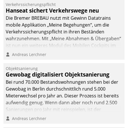
Verkehrssicherungspflicht
Hanseat sichert Verkehrswege neu
Die Bremer BREBAU nutzt mit Gewinn Datatrains
mobile Applikation „Meine Begehungen“, um die
Verkehrssicherungspflicht in ihren Beständen
wahrzunehmen. Mit „Meine Abnahmen & Übergaben“
ist nun ein weiteres Modul des Mobilen Cockpits im
Einsatz.
Andreas Lerchner
Objektsanierung
Gewobag digitalisiert Objektsanierung
Bei rund 70.000 Bestandswohnungen stehen bei der
Gewobag in Berlin durchschnittlich rund 5.000
Mieterwechsel pro Jahr an. Dieser Prozess ist bereits
aufwendig genug. Wenn dann aber noch rund 2.500
Sanierungen pro Jahr mit reinspielen, ist der
Betreuungs- und Organisationsaufwand immens. Im
Andreas Lerchner
Rahmen ihrer Digitalisierungsstrategie hat das