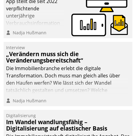
App stellt die seit 2022
verpflichtende
unterjährige
Verbrauchsinformation
schnell, zuverlässig und
Nadja Hußmann
leicht bekömmlich bereit:
Die monatlichen
Interview
Mitteilungen zum
„Verändern muss sich die
Veränderungsbereitschaft“
Heizungs- und
Wasserverbrauch gehen
Die Immobilienbranche erlebt die digitale
automatisiert, vollständig
Transformation. Doch muss man gleich alles über
und auf Wunsch über
den Haufen werfen? Wie lässt sich der Wandel
mehrere zuvor
tatsächlich gestalten und umsetzen? Welche
festgelegte
Argumente zählen wirklich?
Nadja Hußmann
Kommunikationswege bei
den Empfängern ein.
Digitalisierung
Im Wandel wandlungsfähig –
Digitalisierung auf elastischer Basis