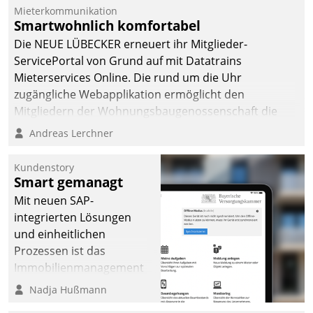
Mieterkommunikation
Smartwohnlich komfortabel
Die NEUE LÜBECKER erneuert ihr Mitglieder-
ServicePortal von Grund auf mit Datatrains
Mieterservices Online. Die rund um die Uhr
zugängliche Webapplikation ermöglicht den
Mitgliedern der Wohnungs­bau­genossenschaft die
Kontaktaufnahme per Smartphone, Tablet oder PC.
Andreas Lerchner
Kundenstory
Smart gemanagt
Mit neuen SAP-
integrierten Lösungen
und einheitlichen
Prozessen ist das
Immobilienmanagement
der Bayerischen
Nadja Hußmann
Versorgungskammer im