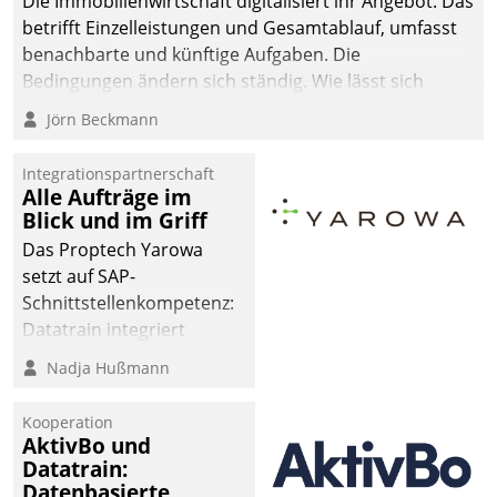
Die Immobilienwirtschaft digitalisiert ihr Angebot. Das
betrifft Einzelleistungen und Gesamtablauf, umfasst
benachbarte und künftige Aufgaben. Die
Bedingungen ändern sich ständig. Wie lässt sich
technisch die Kontrolle wahren und zugleich Freiraum
Jörn Beckmann
fürs Wachsen öffnen?
Integrationspartnerschaft
Alle Aufträge im
Blick und im Griff
Das Proptech Yarowa
setzt auf SAP-
Schnittstellenkompetenz:
Datatrain integriert
Yarowas Portal zur
Nadja Hußmann
Vergabe und Verwaltung
von Aufträgen der
Kooperation
operativen
AktivBo und
Instandhaltung in die
Datatrain:
Datenbasierte
SAP-Systemlandschaft