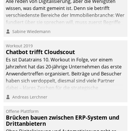
Alle reden von Digitalisierung, aber die Wenigsten
wissen, was damit gemeint ist. Denn sie betrifft
verschiedenste Bereiche der Immobilienbranche: Wer
fundiert über sie sprechen will, muss zuerst Begriffe
klären. Ein Aspekt ist die betriebliche Optimierung:
Sabine Wiedemann
Moderne Softwarelösungen ermöglichen große
Einsparungen durch optimierte und automatisierte
Workout 2019
Prozesse. Doch man darf nicht zu viel erwarten: Allein
Chatbot trifft Cloudscout
mit der Einführung einer neuen Software ist es nicht
Es ist Datatrains 10. Workout in Folge, vor einem
getan. Die Digitalisierung erfordert von Unternehmen
Jahrzehnt hat das 20-jährige Unternehmen das erste
die Bereitschaft, sich zu überprüfen, zu hinterfragen
Anwendertreffen organisiert. Beiträge und Besucher
und zu verändern.
haben sich verdoppelt, diesmal sind viele Partner
dabei – klares Zeichen für die strategische
Fokussierung auf den Kunden.
Andreas Lerchner
Offene Plattform
Brücken bauen zwischen ERP-System und
Drittanbietern