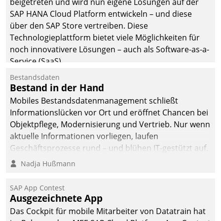
beigetreten und wird nun eigene Lösungen auf der
man auf
SAP HANA Cloud Platform entwickeln – und diese
Cloudtechnologie,
über den SAP Store vertreiben. Diese
bewährte und Startup-
Technologieplattform bietet viele Möglichkeiten für
Partner sowie erstmals
noch innovativere Lösungen – auch als Software-as-a-
agile Projektmethoden.
Service (SaaS).
Bestandsdaten
Bestand in der Hand
Mobiles Bestandsdatenmanagement schließt
Informationslücken vor Ort und eröffnet Chancen bei
Objektpflege, Modernisierung und Vertrieb. Nur wenn
aktuelle Informationen vorliegen, laufen
Geschäftsprozesse rund – und blühen IT-gestützt auf.
Nadja Hußmann
SAP App Contest
Ausgezeichnete App
Das Cockpit für mobile Mitarbeiter von Datatrain hat