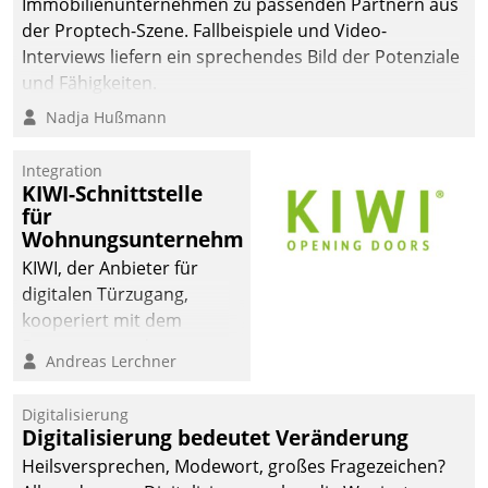
Immobilienunternehmen zu passenden Partnern aus
der Proptech-Szene. Fallbeispiele und Video-
Interviews liefern ein sprechendes Bild der Potenziale
und Fähigkeiten.
Nadja Hußmann
Integration
KIWI-Schnittstelle
für
Wohnungsunternehmen
KIWI, der Anbieter für
digitalen Türzugang,
kooperiert mit dem
Beratungs- und
Andreas Lerchner
Softwareentwicklungshaus
Datatrain.
Digitalisierung
Digitalisierung bedeutet Veränderung
Heilsversprechen, Modewort, großes Fragezeichen?