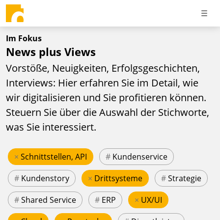
Im Fokus
News plus Views
Vorstöße, Neuigkeiten, Erfolgsgeschichten,
Interviews: Hier erfahren Sie im Detail, wie
wir digitalisieren und Sie profitieren können.
Steuern Sie über die Auswahl der Stichworte,
was Sie interessiert.
×
Schnittstellen, API
#
Kundenservice
#
Kundenstory
×
Drittsysteme
#
Strategie
#
Shared Service
#
ERP
×
UX/UI