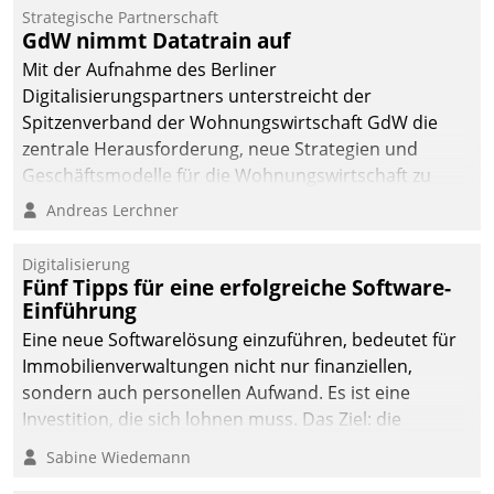
kommunale Wohnungsbauunternehmen daher
Strategische Partnerschaft
gemeinsam mit der Berliner Datatrain GmbH den
GdW nimmt Datatrain auf
Teilprozess der Objektsanierung digitalisiert.
Mit der Aufnahme des Berliner
Digitalisierungspartners unterstreicht der
Spitzenverband der Wohnungswirtschaft GdW die
zentrale Herausforderung, neue Strategien und
Geschäftsmodelle für die Wohnungswirtschaft zu
entwickeln.
Andreas Lerchner
Digitalisierung
Fünf Tipps für eine erfolgreiche Software-
Einführung
Eine neue Softwarelösung einzuführen, bedeutet für
Immobilienverwaltungen nicht nur finanziellen,
sondern auch personellen Aufwand. Es ist eine
Investition, die sich lohnen muss. Das Ziel: die
nachhaltige Optimierung der Geschäftsabläufe. Damit
Sabine Wiedemann
dieses Ziel erreicht wird, sollten einige Grundregeln