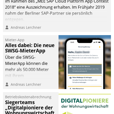
im Rahmen des „MEE SAP Cloud Platform App Contest
2018“ eine Auszeichnung erhalten. Im Frühjahr 2019
nahm der Berliner SAP-Partner sie persönlich
entgegen.
Andreas Lerchner
Mieter-App
Alles dabei: Die neue
SWSG-MieterApp
Über die SWSG-
MieterApp können die
mehr als 50.000 Mieter
mit ihrem
Wohnungsunternehmen
Andreas Lerchner
kommunizieren, auf dem
Laufenden bleiben, Daten
Betriebskostenabrechnung
einsehen und ändern
Siegerteams
oder
„Digitalpioniere der
Wohnungswirtschaft
Schadensmeldungen