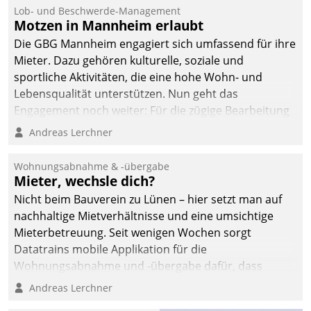
Ressort Kapitalanlage für
Lob- und Beschwerde-Management
künftige Aufgaben und
Motzen in Mannheim erlaubt
Herausforderungen
Die GBG Mannheim engagiert sich umfassend für ihre
gerüstet.
Mieter. Dazu gehören kulturelle, soziale und
sportliche Aktivitäten, die eine hohe Wohn- und
Lebensqualität unterstützen. Nun geht das
Engagement noch weiter: Für die zügige Bearbeitung
von Beschwerden – oder Lob – richtet das
Andreas Lerchner
Unternehmen mit Datatrains Applikation fürs Lob-
und Beschwerde-Management einen eigenen Kanal
Wohnungsabnahme & -übergabe
ein.
Mieter, wechsle dich?
Nicht beim Bauverein zu Lünen – hier setzt man auf
nachhaltige Mietverhältnisse und eine umsichtige
Mieterbetreuung. Seit wenigen Wochen sorgt
Datatrains mobile Applikation für die
Wohnungsabnahme und -übergabe dafür, dass
Mieter wohlgeordnet kommen und, so es sein muss,
Andreas Lerchner
gehen können.