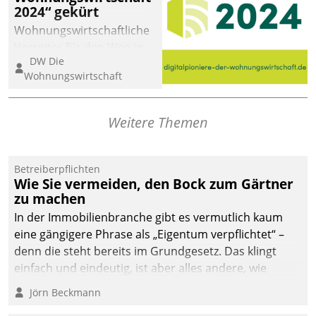
2024“ gekürt
abgeben – rund um die
Uhr.
Wohnungswirtschaftliche
Vorreiter für den Weg in
DW Die
eine digitale Zukunft zu
Wohnungswirtschaft
finden, ist das Ziel des
Awards „Digitalpioniere
der
Weitere Themen
Wohnungswirtschaft“.
Bewerben können sich
dafür ein Team
Betreiberpflichten
Wie Sie vermeiden, den Bock zum Gärtner
bestehend aus
zu machen
Wohnungsunternehmen
und PropTech.
In der Immobilienbranche gibt es vermutlich kaum
eine gängigere Phrase als „Eigentum verpflichtet“ –
denn die steht bereits im Grundgesetz. Das klingt
einfach und eindeutig, ist aber alles andere, wie
Branchenbeschäftigte wissen. Denn mit der
Jörn Beckmann
Verantwortung folgen Verpflichtungen.