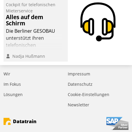
Cockpit für telefonischen
Mieterservice
Alles auf dem
Schirm
Die Berliner GESOBAU
unterstützt ihren
telefonischen
Mieterservice mit einem
Nadja Hußmann
digitalen Cockpit, das
situationsbezogen
passende Fragen und
Wir
Impressum
Schlagworte auswirft.
Im Fokus
Datenschutz
Eine intuitive
Dialogführung ermöglicht
Lösungen
Cookie-Einstellungen
dem externen
Newsletter
Serviceteam, Anrufe von
Mietenden zügiger und
Datatrain
effizienter zu bearbeiten.