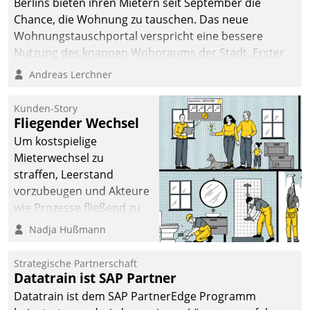
Berlins bieten ihren Mietern seit September die
Chance, die Wohnung zu tauschen. Das neue
Wohnungstauschportal verspricht eine bessere
Nutzung des knappen Wohnraums der Stadt. Erster
Anwendungsfall für Datatrains Lösung API-Hub mit
Andreas Lerchner
Schnittstellen zu den ERP-Systemen der
Unternehmen.
Kunden-Story
Fliegender Wechsel
Um kostspielige
Mieterwechsel zu
straffen, Leerstand
vorzubeugen und Akteure
wie Prozesse fließend zu
vernetzen, nutzt die
Nadja Hußmann
Berliner Gewobag seit
Jahresbeginn eine
Strategische Partnerschaft
Überblick, Einsicht und
Datatrain ist SAP Partner
Eingriff bietende Lösung.
Datatrain ist dem SAP PartnerEdge Programm
Zur Entwicklung setzte