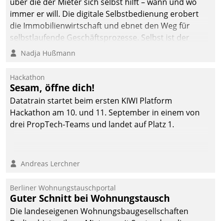
über die der Mieter sich selbst hilft – wann und wo
immer er will. Die digitale Selbstbedienung erobert
die Immobilienwirtschaft und ebnet den Weg für
selbstlaufende Geschäftsprozesse. Selbst ist der
Kunde und smart der Serviceanbieter.
Nadja Hußmann
Hackathon
Sesam, öffne dich!
Datatrain startet beim ersten KIWI Platform
Hackathon am 10. und 11. September in einem von
drei PropTech-Teams und landet auf Platz 1.
Andreas Lerchner
Berliner Wohnungstauschportal
Guter Schnitt bei Wohnungstausch
Die landeseigenen Wohnungsbaugesellschaften