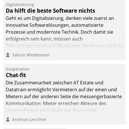
befolgt werden.
Digitalisierung
Da hilft die beste Software nichts
Geht es um Digitalisierung, denken viele zuerst an
innovative Softwarelösungen, automatisierte
Prozesse und modernste Technik. Doch damit sie
erfolgreich sein kann, müssen auch
Führungspersonal und Mitarbeiter bereit sein, sich zu
verändern und anzupassen, sonst werden sie an ihr
Sabine Wiedemann
scheitern.
Kooperation
Chat-fit
Die Zusammenarbeit zwischen AT Estate und
Datatrain ermöglicht Vermietern auf der einen und
Mietern auf der anderen Seite die messengerbasierte
Kommunikation: Mieter erreichen Akteure des
Unternehmens jetzt direkt per Messenger,
Mitarbeiter oder Dienstleister empfangen oder
Andreas Lerchner
versenden die Nachrichten via Cockpit.