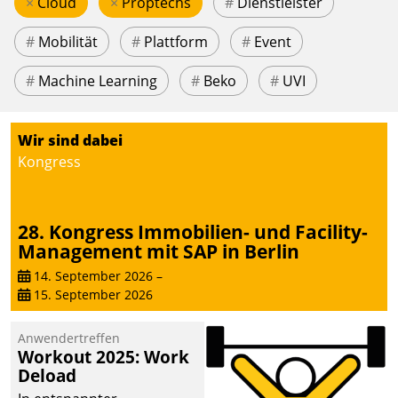
×
Cloud
×
Proptechs
#
Dienstleister
#
Mobilität
#
Plattform
#
Event
#
Machine Learning
#
Beko
#
UVI
Wir sind dabei
Kongress
28. Kongress Immobilien- und Facility-
Management mit SAP in Berlin
14. September 2026
–
15. September 2026
Anwendertreffen
Workout 2025: Work
Deload