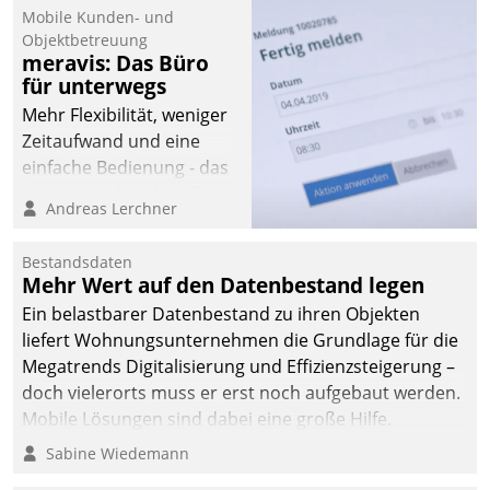
Mobile Kunden- und
Objektbetreuung
meravis: Das Büro
für unterwegs
Mehr Flexibilität, weniger
Zeitaufwand und eine
einfache Bedienung - das
verspricht das aktuelle
Andreas Lerchner
Cockpit für mobile
Mitarbeiter von
Bestandsdaten
Datatrain. Die meravis
Mehr Wert auf den Datenbestand legen
Wohnungsbau- und
Ein belastbarer Datenbestand zu ihren Objekten
Immobilien GmbH hat
liefert Wohnungsunternehmen die Grundlage für die
sich dabei für den Betrieb
Megatrends Digitalisierung und Effizienzsteigerung –
der Lösung über die SAP
doch vielerorts muss er erst noch aufgebaut werden.
Cloud Platform
Mobile Lösungen sind dabei eine große Hilfe.
entschieden - als erstes
Sabine Wiedemann
Unternehmen am
Wohnungsmarkt.