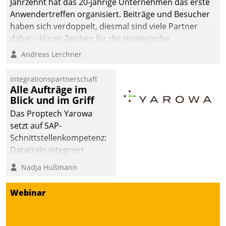
Jahrzehnt hat das 20-jährige Unternehmen das erste
Anwendertreffen organisiert. Beiträge und Besucher
haben sich verdoppelt, diesmal sind viele Partner
dabei – klares Zeichen für die strategische
Fokussierung auf den Kunden.
Andreas Lerchner
Integrationspartnerschaft
Alle Aufträge im
Blick und im Griff
Das Proptech Yarowa
setzt auf SAP-
Schnittstellenkompetenz:
Datatrain integriert
Yarowas Portal zur
Nadja Hußmann
Vergabe und Verwaltung
von Aufträgen der
Webinar
operativen
Instandhaltung in die
SAP-Systemlandschaft