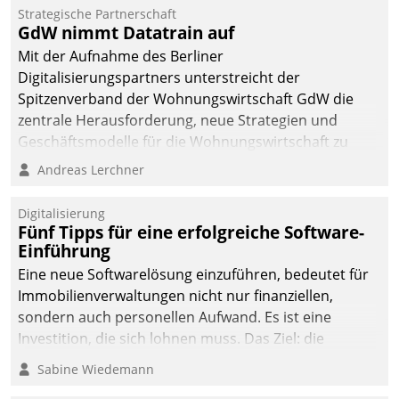
kommunale Wohnungsbauunternehmen daher
Strategische Partnerschaft
gemeinsam mit der Berliner Datatrain GmbH den
GdW nimmt Datatrain auf
Teilprozess der Objektsanierung digitalisiert.
Mit der Aufnahme des Berliner
Digitalisierungspartners unterstreicht der
Spitzenverband der Wohnungswirtschaft GdW die
zentrale Herausforderung, neue Strategien und
Geschäftsmodelle für die Wohnungswirtschaft zu
entwickeln.
Andreas Lerchner
Digitalisierung
Fünf Tipps für eine erfolgreiche Software-
Einführung
Eine neue Softwarelösung einzuführen, bedeutet für
Immobilienverwaltungen nicht nur finanziellen,
sondern auch personellen Aufwand. Es ist eine
Investition, die sich lohnen muss. Das Ziel: die
nachhaltige Optimierung der Geschäftsabläufe. Damit
Sabine Wiedemann
dieses Ziel erreicht wird, sollten einige Grundregeln