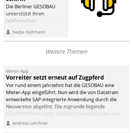
abgeben – rund um die
Die Berliner GESOBAU
Uhr.
unterstützt ihren
telefonischen
Mieterservice mit einem
Nadja Hußmann
digitalen Cockpit, das
situationsbezogen
passende Fragen und
Weitere Themen
Schlagworte auswirft.
Eine intuitive
Dialogführung ermöglicht
Mieter-App
Vorreiter setzt erneut auf Zugpferd
dem externen
Serviceteam, Anrufe von
Vor rund einem Jahrzehnt hat die GESOBAU eine
Mietenden zügiger und
Mieter-App eingeführt. Nun wird die von Datatrain
effizienter zu bearbeiten.
entwickelte SAP-integrierte Anwendung durch die
Neuversion abgelöst. Die zugrunde liegende
Cloudplattform bietet ideale Voraussetzungen, um
die Funktionalität der App zu erweitern und weitere
Andreas Lerchner
innovative Apps, auch von Drittanbietern, in SAP zu