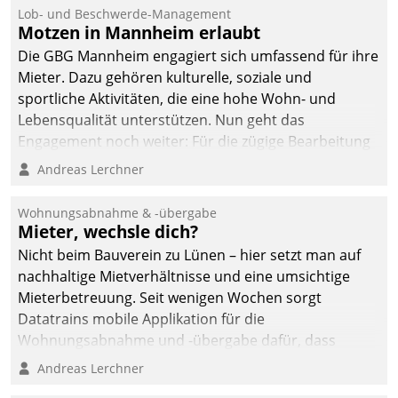
Lob- und Beschwerde-Management
Motzen in Mannheim erlaubt
Die GBG Mannheim engagiert sich umfassend für ihre
Mieter. Dazu gehören kulturelle, soziale und
sportliche Aktivitäten, die eine hohe Wohn- und
Lebensqualität unterstützen. Nun geht das
Engagement noch weiter: Für die zügige Bearbeitung
von Beschwerden – oder Lob – richtet das
Andreas Lerchner
Unternehmen mit Datatrains Applikation fürs Lob-
und Beschwerde-Management einen eigenen Kanal
Wohnungsabnahme & -übergabe
ein.
Mieter, wechsle dich?
Nicht beim Bauverein zu Lünen – hier setzt man auf
nachhaltige Mietverhältnisse und eine umsichtige
Mieterbetreuung. Seit wenigen Wochen sorgt
Datatrains mobile Applikation für die
Wohnungsabnahme und -übergabe dafür, dass
Mieter wohlgeordnet kommen und, so es sein muss,
Andreas Lerchner
gehen können.