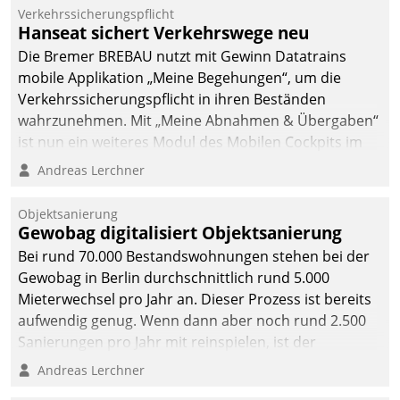
Verkehrssicherungspflicht
Hanseat sichert Verkehrswege neu
Die Bremer BREBAU nutzt mit Gewinn Datatrains
mobile Applikation „Meine Begehungen“, um die
Verkehrssicherungspflicht in ihren Beständen
wahrzunehmen. Mit „Meine Abnahmen & Übergaben“
ist nun ein weiteres Modul des Mobilen Cockpits im
Einsatz.
Andreas Lerchner
Objektsanierung
Gewobag digitalisiert Objektsanierung
Bei rund 70.000 Bestandswohnungen stehen bei der
Gewobag in Berlin durchschnittlich rund 5.000
Mieterwechsel pro Jahr an. Dieser Prozess ist bereits
aufwendig genug. Wenn dann aber noch rund 2.500
Sanierungen pro Jahr mit reinspielen, ist der
Betreuungs- und Organisationsaufwand immens. Im
Andreas Lerchner
Rahmen ihrer Digitalisierungsstrategie hat das