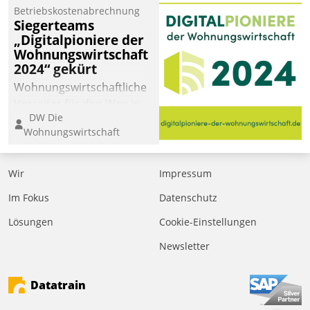
Betriebskostenabrechnung
Siegerteams
„Digitalpioniere der
Wohnungswirtschaft
2024“ gekürt
Wohnungswirtschaftliche
Vorreiter für den Weg in
DW Die
eine digitale Zukunft zu
Wohnungswirtschaft
finden, ist das Ziel des
Awards „Digitalpioniere
der
Wir
Impressum
Wohnungswirtschaft“.
Im Fokus
Datenschutz
Bewerben können sich
dafür ein Team
Lösungen
Cookie-Einstellungen
bestehend aus
Newsletter
Wohnungsunternehmen
und PropTech.
Datatrain