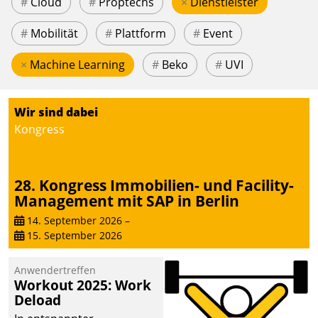
#
Cloud
#
Proptechs
×
Dienstleister
#
Mobilität
#
Plattform
#
Event
×
Machine Learning
#
Beko
#
UVI
Wir sind dabei
Kongress
28. Kongress Immobilien- und Facility-
Management mit SAP in Berlin
14. September 2026
–
15. September 2026
Anwendertreffen
Workout 2025: Work
Deload