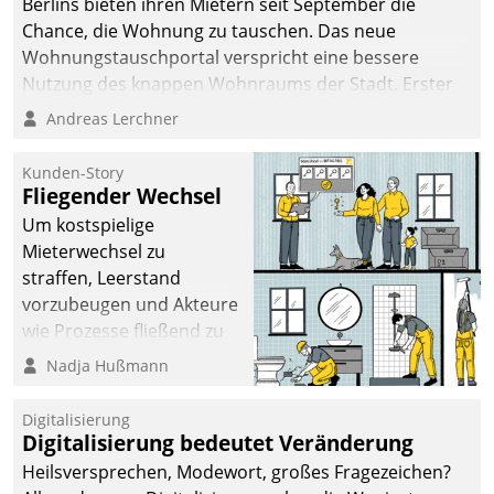
Berlins bieten ihren Mietern seit September die
Chance, die Wohnung zu tauschen. Das neue
Wohnungstauschportal verspricht eine bessere
Nutzung des knappen Wohnraums der Stadt. Erster
Anwendungsfall für Datatrains Lösung API-Hub mit
Andreas Lerchner
Schnittstellen zu den ERP-Systemen der
Unternehmen.
Kunden-Story
Fliegender Wechsel
Um kostspielige
Mieterwechsel zu
straffen, Leerstand
vorzubeugen und Akteure
wie Prozesse fließend zu
vernetzen, nutzt die
Nadja Hußmann
Berliner Gewobag seit
Jahresbeginn eine
Digitalisierung
Überblick, Einsicht und
Digitalisierung bedeutet Veränderung
Eingriff bietende Lösung.
Heilsversprechen, Modewort, großes Fragezeichen?
Zur Entwicklung setzte