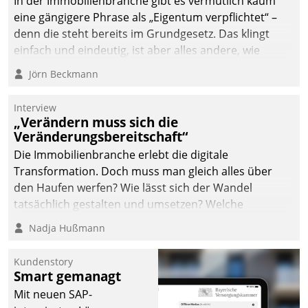
In der Immobilienbranche gibt es vermutlich kaum
eine gängigere Phrase als „Eigentum verpflichtet“ –
denn die steht bereits im Grundgesetz. Das klingt
einfach und eindeutig, ist aber alles andere, wie
Branchenbeschäftigte wissen. Denn mit der
Jörn Beckmann
Verantwortung folgen Verpflichtungen.
Interview
„Verändern muss sich die
Veränderungsbereitschaft“
Die Immobilienbranche erlebt die digitale
Transformation. Doch muss man gleich alles über
den Haufen werfen? Wie lässt sich der Wandel
tatsächlich gestalten und umsetzen? Welche
Argumente zählen wirklich?
Nadja Hußmann
Kundenstory
Smart gemanagt
Mit neuen SAP-