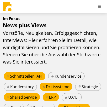
Im Fokus
News plus Views
Vorstöße, Neuigkeiten, Erfolgsgeschichten,
Interviews: Hier erfahren Sie im Detail, wie
wir digitalisieren und Sie profitieren können.
Steuern Sie über die Auswahl der Stichworte,
was Sie interessiert.
×
Schnittstellen, API
#
Kundenservice
#
Kundenstory
×
Drittsysteme
#
Strategie
×
Shared Service
×
ERP
#
UX/UI