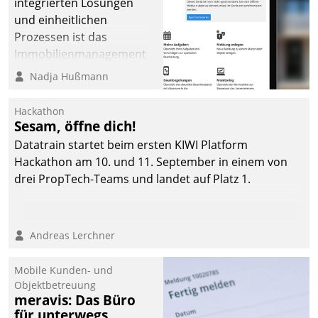
integrierten Lösungen
und einheitlichen
Prozessen ist das
Immobilienmanagement
der Bayerischen
Nadja Hußmann
Versorgungskammer im
Ressort Kapitalanlage für
Hackathon
künftige Aufgaben und
Sesam, öffne dich!
Herausforderungen
Datatrain startet beim ersten KIWI Platform
gerüstet.
Hackathon am 10. und 11. September in einem von
drei PropTech-Teams und landet auf Platz 1.
Andreas Lerchner
Mobile Kunden- und
Objektbetreuung
meravis: Das Büro
für unterwegs