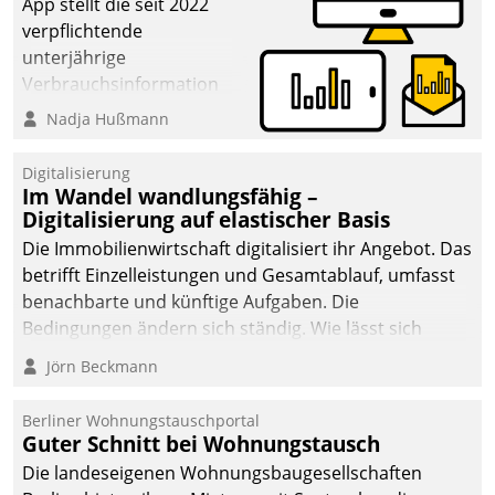
App stellt die seit 2022
verpflichtende
unterjährige
Verbrauchsinformation
schnell, zuverlässig und
Nadja Hußmann
leicht bekömmlich bereit:
Die monatlichen
Digitalisierung
Mitteilungen zum
Im Wandel wandlungsfähig –
Digitalisierung auf elastischer Basis
Heizungs- und
Wasserverbrauch gehen
Die Immobilienwirtschaft digitalisiert ihr Angebot. Das
automatisiert, vollständig
betrifft Einzelleistungen und Gesamtablauf, umfasst
und auf Wunsch über
benachbarte und künftige Aufgaben. Die
mehrere zuvor
Bedingungen ändern sich ständig. Wie lässt sich
festgelegte
technisch die Kontrolle wahren und zugleich Freiraum
Jörn Beckmann
Kommunikationswege bei
fürs Wachsen öffnen?
den Empfängern ein.
Berliner Wohnungstauschportal
Guter Schnitt bei Wohnungstausch
Die landeseigenen Wohnungsbaugesellschaften