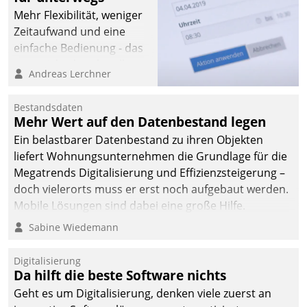
Mehr Flexibilität, weniger
Zeitaufwand und eine
einfache Bedienung - das
verspricht das aktuelle
Andreas Lerchner
Cockpit für mobile
Mitarbeiter von
Bestandsdaten
Datatrain. Die meravis
Mehr Wert auf den Datenbestand legen
Wohnungsbau- und
Ein belastbarer Datenbestand zu ihren Objekten
Immobilien GmbH hat
liefert Wohnungsunternehmen die Grundlage für die
sich dabei für den Betrieb
Megatrends Digitalisierung und Effizienzsteigerung –
der Lösung über die SAP
doch vielerorts muss er erst noch aufgebaut werden.
Cloud Platform
Mobile Lösungen sind dabei eine große Hilfe.
entschieden - als erstes
Sabine Wiedemann
Unternehmen am
Wohnungsmarkt.
Digitalisierung
Da hilft die beste Software nichts
Geht es um Digitalisierung, denken viele zuerst an