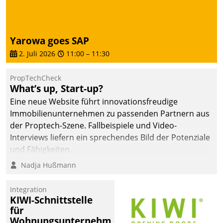
deutscher
Wohnungsunternehmen
– und beschleunigt damit
Yarowa goes SAP
den Weg vom
2. Juli 2026
11:00
–
11:30
Mieteranliegen zum
Dienstleisterauftrag.
PropTechCheck
What’s up, Start-up?
Eine neue Website führt innovationsfreudige
Immobilienunternehmen zu passenden Partnern aus
der Proptech-Szene. Fallbeispiele und Video-
Interviews liefern ein sprechendes Bild der Potenziale
und Fähigkeiten.
Nadja Hußmann
Integration
KIWI-Schnittstelle
für
Wohnungsunternehmen