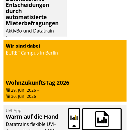
Entscheidungen
durch
automatisierte
Mieterbefragungen
AktivBo und Datatrain
kooperieren –
Immobilienunternehmen
Wir sind dabei
profitieren: Die nahtlose
EUREF Campus in Berlin
Integration der Lösungen
von AktivBo und
Datatrain ermöglicht
automatisiert ausgelöste,
WohnZukunftsTag 2026
zielgerichtete
29. Juni 2026
–
Mieterbefragungen – eine
30. Juni 2026
starke Grundlage für
intelligente,
UVI-App
datengestützte
Warm auf die Hand
Entscheidungen.
Datatrains flexible UVI-