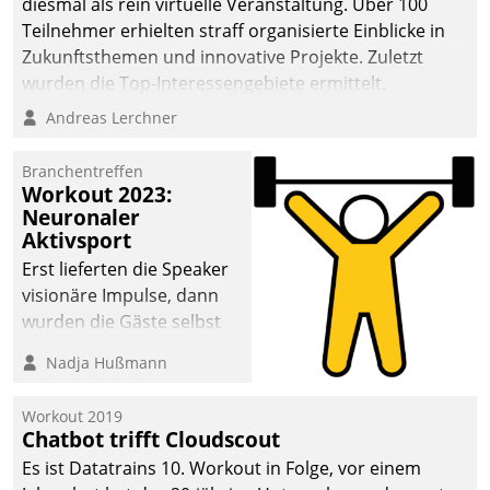
diesmal als rein virtuelle Veranstaltung. Über 100
Teilnehmer erhielten straff organisierte Einblicke in
Zukunftsthemen und innovative Projekte. Zuletzt
wurden die Top-Interessengebiete ermittelt.
Andreas Lerchner
Branchentreffen
Workout 2023:
Neuronaler
Aktivsport
Erst lieferten die Speaker
visionäre Impulse, dann
wurden die Gäste selbst
aktiv und sammelten
Nadja Hußmann
methodisch
Vernetzungsideen fürs
Workout 2019
Quartier. Dazwischen
Chatbot trifft Cloudscout
zeigte Datatrain, was es
Es ist Datatrains 10. Workout in Folge, vor einem
Neues zu bieten hat.