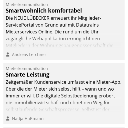
integrieren.
Mieterkommunikation
Smartwohnlich komfortabel
Die NEUE LÜBECKER erneuert ihr Mitglieder-
ServicePortal von Grund auf mit Datatrains
Mieterservices Online. Die rund um die Uhr
zugängliche Webapplikation ermöglicht den
Mitgliedern der Wohnungs­bau­genossenschaft die
Kontaktaufnahme per Smartphone, Tablet oder PC.
Andreas Lerchner
Mieterkommunikation
Smarte Leistung
Zeitgemäßer Kundenservice umfasst eine Mieter-App,
über die der Mieter sich selbst hilft – wann und wo
immer er will. Die digitale Selbstbedienung erobert
die Immobilienwirtschaft und ebnet den Weg für
selbstlaufende Geschäftsprozesse. Selbst ist der
Kunde und smart der Serviceanbieter.
Nadja Hußmann