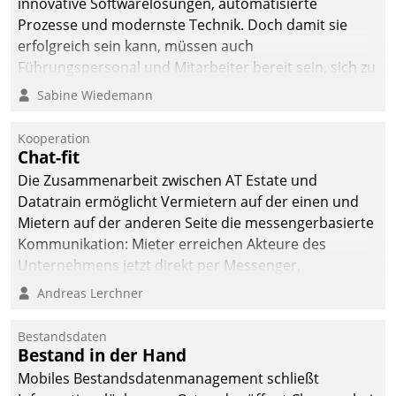
innovative Softwarelösungen, automatisierte
Prozesse und modernste Technik. Doch damit sie
erfolgreich sein kann, müssen auch
Führungspersonal und Mitarbeiter bereit sein, sich zu
verändern und anzupassen, sonst werden sie an ihr
Sabine Wiedemann
scheitern.
Kooperation
Chat-fit
Die Zusammenarbeit zwischen AT Estate und
Datatrain ermöglicht Vermietern auf der einen und
Mietern auf der anderen Seite die messengerbasierte
Kommunikation: Mieter erreichen Akteure des
Unternehmens jetzt direkt per Messenger,
Mitarbeiter oder Dienstleister empfangen oder
Andreas Lerchner
versenden die Nachrichten via Cockpit.
Bestandsdaten
Bestand in der Hand
Mobiles Bestandsdatenmanagement schließt