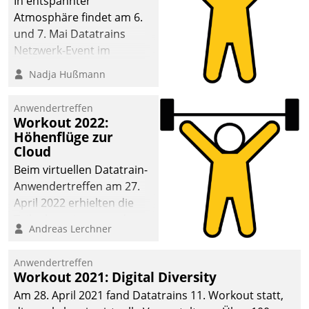
In entspannter
Atmosphäre findet am 6.
und 7. Mai Datatrains
Netzwerk-Event im
Kunden- und Partnerkreis
Nadja Hußmann
statt. Zentrale Frage: Wie
lassen sich
Anwendertreffen
Mammutprojekte
Workout 2022:
meistern und Workloads
Höhenflüge zur
Cloud
wuppen – bei zunehmend
anspruchsvollen
Beim virtuellen Datatrain-
Aufgaben und
Anwendertreffen am 27.
abnehmendem
April 2022 erhielten die
Nachwuchs?
Teilnehmerinnen und
Andreas Lerchner
Teilnehmer kurzweilige
Einblicke in innovative
Anwendertreffen
Cloud-Strategien und -
Workout 2021: Digital Diversity
Lösungen mit hohem
Am 28. April 2021 fand Datatrains 11. Workout statt,
Zukunftspotenzial.