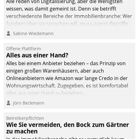
Alle reden von Digitalisierung, aber die Wenigsten
man auf
wissen, was damit gemeint ist. Denn sie betrifft
Cloudtechnologie,
verschiedenste Bereiche der Immobilienbranche: Wer
bewährte und Startup-
fundiert über sie sprechen will, muss zuerst Begriffe
Partner sowie erstmals
klären. Ein Aspekt ist die betriebliche Optimierung:
Sabine Wiedemann
agile Projektmethoden.
Moderne Softwarelösungen ermöglichen große
Einsparungen durch optimierte und automatisierte
Offene Plattform
Prozesse. Doch man darf nicht zu viel erwarten: Allein
Alles aus einer Hand?
mit der Einführung einer neuen Software ist es nicht
Alles bei einem Anbieter beziehen – das Prinzip von
getan. Die Digitalisierung erfordert von Unternehmen
einigen großen Warenhäusern, aber auch
die Bereitschaft, sich zu überprüfen, zu hinterfragen
Onlineanbietern wie Amazon war lange Credo in der
und zu verändern.
Wohnungswirtschaft. Zugegeben, es ist komfortabel
alles aus einer Hand zu beziehen...
Jörn Beckmann
Betreiberpflichten
Wie Sie vermeiden, den Bock zum Gärtner
zu machen