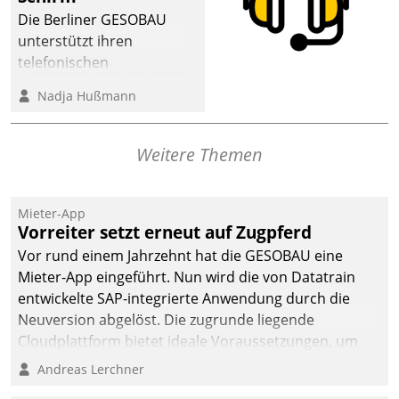
Die Berliner GESOBAU
unterstützt ihren
telefonischen
Mieterservice mit einem
Nadja Hußmann
digitalen Cockpit, das
situationsbezogen
passende Fragen und
Weitere Themen
Schlagworte auswirft.
Eine intuitive
Dialogführung ermöglicht
Mieter-App
Vorreiter setzt erneut auf Zugpferd
dem externen
Serviceteam, Anrufe von
Vor rund einem Jahrzehnt hat die GESOBAU eine
Mietenden zügiger und
Mieter-App eingeführt. Nun wird die von Datatrain
effizienter zu bearbeiten.
entwickelte SAP-integrierte Anwendung durch die
Neuversion abgelöst. Die zugrunde liegende
Cloudplattform bietet ideale Voraussetzungen, um
die Funktionalität der App zu erweitern und weitere
Andreas Lerchner
innovative Apps, auch von Drittanbietern, in SAP zu