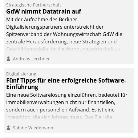
kommunale Wohnungsbauunternehmen daher
Strategische Partnerschaft
gemeinsam mit der Berliner Datatrain GmbH den
GdW nimmt Datatrain auf
Teilprozess der Objektsanierung digitalisiert.
Mit der Aufnahme des Berliner
Digitalisierungspartners unterstreicht der
Spitzenverband der Wohnungswirtschaft GdW die
zentrale Herausforderung, neue Strategien und
Geschäftsmodelle für die Wohnungswirtschaft zu
entwickeln.
Andreas Lerchner
Digitalisierung
Fünf Tipps für eine erfolgreiche Software-
Einführung
Eine neue Softwarelösung einzuführen, bedeutet für
Immobilienverwaltungen nicht nur finanziellen,
sondern auch personellen Aufwand. Es ist eine
Investition, die sich lohnen muss. Das Ziel: die
nachhaltige Optimierung der Geschäftsabläufe. Damit
Sabine Wiedemann
dieses Ziel erreicht wird, sollten einige Grundregeln