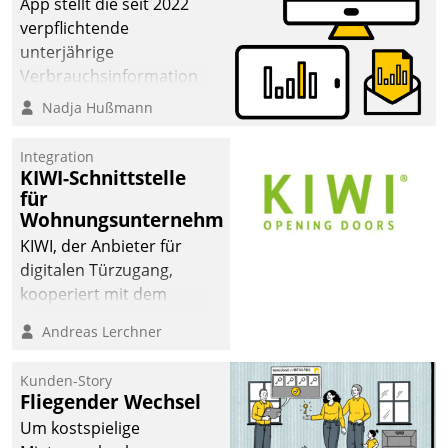
App stellt die seit 2022
verpflichtende
unterjährige
Verbrauchsinformation
schnell, zuverlässig und
Nadja Hußmann
leicht bekömmlich bereit:
Die monatlichen
Integration
Mitteilungen zum
KIWI-Schnittstelle
für
Heizungs- und
Wohnungsunternehmen
Wasserverbrauch gehen
automatisiert, vollständig
KIWI, der Anbieter für
und auf Wunsch über
digitalen Türzugang,
mehrere zuvor
kooperiert mit dem
festgelegte
Beratungs- und
Andreas Lerchner
Kommunikationswege bei
Softwareentwicklungshaus
den Empfängern ein.
Datatrain.
Kunden-Story
Fliegender Wechsel
Um kostspielige