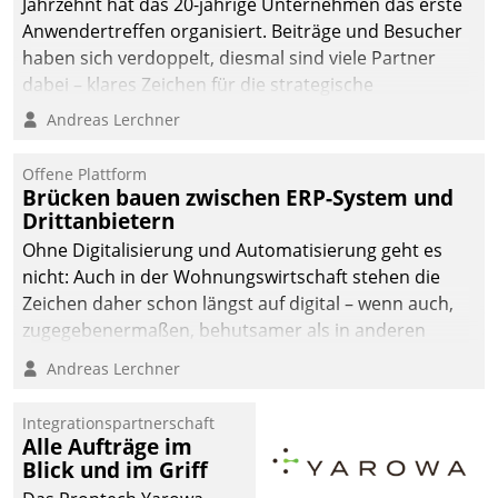
Jahrzehnt hat das 20-jährige Unternehmen das erste
Anwendertreffen organisiert. Beiträge und Besucher
haben sich verdoppelt, diesmal sind viele Partner
dabei – klares Zeichen für die strategische
Fokussierung auf den Kunden.
Andreas Lerchner
Offene Plattform
Brücken bauen zwischen ERP-System und
Drittanbietern
Ohne Digitalisierung und Automatisierung geht es
nicht: Auch in der Wohnungswirtschaft stehen die
Zeichen daher schon längst auf digital – wenn auch,
zugegebenermaßen, behutsamer als in anderen
Branchen.
Andreas Lerchner
Integrationspartnerschaft
Alle Aufträge im
Blick und im Griff