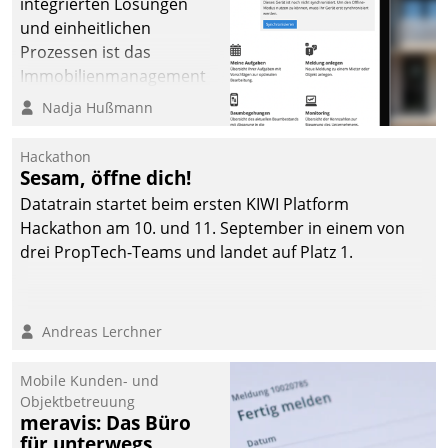
integrierten Lösungen
und einheitlichen
Prozessen ist das
Immobilienmanagement
der Bayerischen
Nadja Hußmann
Versorgungskammer im
Ressort Kapitalanlage für
Hackathon
künftige Aufgaben und
Sesam, öffne dich!
Herausforderungen
Datatrain startet beim ersten KIWI Platform
gerüstet.
Hackathon am 10. und 11. September in einem von
drei PropTech-Teams und landet auf Platz 1.
Andreas Lerchner
Mobile Kunden- und
Objektbetreuung
meravis: Das Büro
für unterwegs