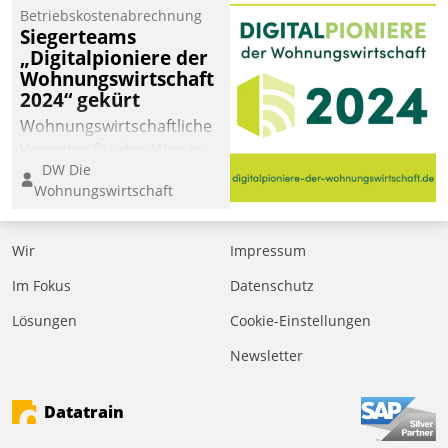
Betriebskostenabrechnung
Siegerteams
„Digitalpioniere der
Wohnungswirtschaft
2024“ gekürt
Wohnungswirtschaftliche
Vorreiter für den Weg in
DW Die
eine digitale Zukunft zu
Wohnungswirtschaft
finden, ist das Ziel des
Awards „Digitalpioniere
der
Wir
Impressum
Wohnungswirtschaft“.
Im Fokus
Datenschutz
Bewerben können sich
dafür ein Team
Lösungen
Cookie-Einstellungen
bestehend aus
Newsletter
Wohnungsunternehmen
und PropTech.
Datatrain