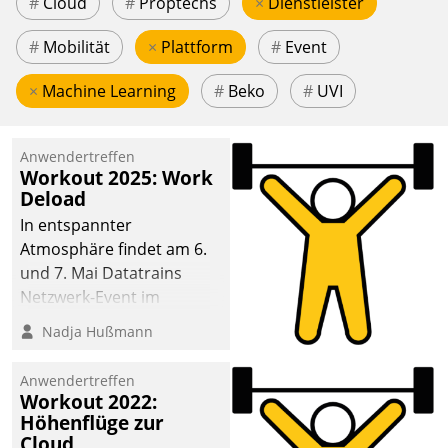
#
Cloud
#
Proptechs
×
Dienstleister
#
Mobilität
×
Plattform
#
Event
×
Machine Learning
#
Beko
#
UVI
Anwendertreffen
Workout 2025: Work
Deload
In entspannter
Atmosphäre findet am 6.
und 7. Mai Datatrains
Netzwerk-Event im
Kunden- und Partnerkreis
Nadja Hußmann
statt. Zentrale Frage: Wie
lassen sich
Anwendertreffen
Mammutprojekte
Workout 2022:
meistern und Workloads
Höhenflüge zur
Cloud
wuppen – bei zunehmend