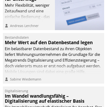
Mehr Flexibilität, weniger
Zeitaufwand und eine
einfache Bedienung - das
verspricht das aktuelle
Andreas Lerchner
Cockpit für mobile
Mitarbeiter von
Bestandsdaten
Datatrain. Die meravis
Mehr Wert auf den Datenbestand legen
Wohnungsbau- und
Ein belastbarer Datenbestand zu ihren Objekten
Immobilien GmbH hat
liefert Wohnungsunternehmen die Grundlage für die
sich dabei für den Betrieb
Megatrends Digitalisierung und Effizienzsteigerung –
der Lösung über die SAP
doch vielerorts muss er erst noch aufgebaut werden.
Cloud Platform
Mobile Lösungen sind dabei eine große Hilfe.
entschieden - als erstes
Sabine Wiedemann
Unternehmen am
Wohnungsmarkt.
Digitalisierung
Im Wandel wandlungsfähig –
Digitalisierung auf elastischer Basis