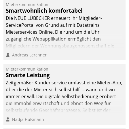
integrieren.
Mieterkommunikation
Smartwohnlich komfortabel
Die NEUE LÜBECKER erneuert ihr Mitglieder-
ServicePortal von Grund auf mit Datatrains
Mieterservices Online. Die rund um die Uhr
zugängliche Webapplikation ermöglicht den
Mitgliedern der Wohnungs­bau­genossenschaft die
Kontaktaufnahme per Smartphone, Tablet oder PC.
Andreas Lerchner
Mieterkommunikation
Smarte Leistung
Zeitgemäßer Kundenservice umfasst eine Mieter-App,
über die der Mieter sich selbst hilft – wann und wo
immer er will. Die digitale Selbstbedienung erobert
die Immobilienwirtschaft und ebnet den Weg für
selbstlaufende Geschäftsprozesse. Selbst ist der
Kunde und smart der Serviceanbieter.
Nadja Hußmann