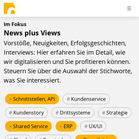
Im Fokus
News plus Views
Vorstöße, Neuigkeiten, Erfolgsgeschichten,
Interviews: Hier erfahren Sie im Detail, wie
wir digitalisieren und Sie profitieren können.
Steuern Sie über die Auswahl der Stichworte,
was Sie interessiert.
×
Schnittstellen, API
#
Kundenservice
#
Kundenstory
#
Drittsysteme
#
Strategie
×
Shared Service
×
ERP
#
UX/UI