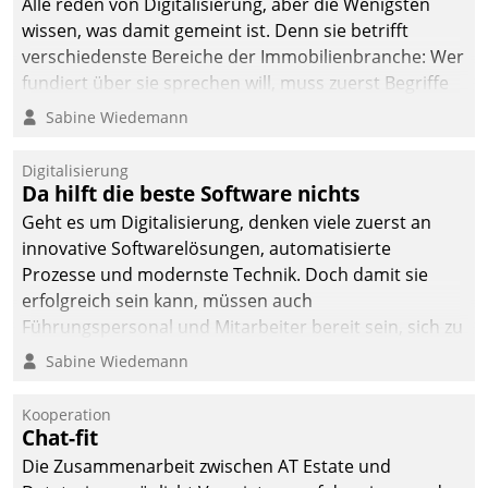
Alle reden von Digitalisierung, aber die Wenigsten
wissen, was damit gemeint ist. Denn sie betrifft
verschiedenste Bereiche der Immobilienbranche: Wer
fundiert über sie sprechen will, muss zuerst Begriffe
klären. Ein Aspekt ist die betriebliche Optimierung:
Sabine Wiedemann
Moderne Softwarelösungen ermöglichen große
Einsparungen durch optimierte und automatisierte
Digitalisierung
Prozesse. Doch man darf nicht zu viel erwarten: Allein
Da hilft die beste Software nichts
mit der Einführung einer neuen Software ist es nicht
Geht es um Digitalisierung, denken viele zuerst an
getan. Die Digitalisierung erfordert von Unternehmen
innovative Softwarelösungen, automatisierte
die Bereitschaft, sich zu überprüfen, zu hinterfragen
Prozesse und modernste Technik. Doch damit sie
und zu verändern.
erfolgreich sein kann, müssen auch
Führungspersonal und Mitarbeiter bereit sein, sich zu
verändern und anzupassen, sonst werden sie an ihr
Sabine Wiedemann
scheitern.
Kooperation
Chat-fit
Die Zusammenarbeit zwischen AT Estate und