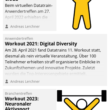
anspruchsvollen
Beim virtuellen Datatrain-
Aufgaben und
Anwendertreffen am 27.
abnehmendem
April 2022 erhielten die
Nachwuchs?
Teilnehmerinnen und
Andreas Lerchner
Teilnehmer kurzweilige
Einblicke in innovative
Anwendertreffen
Cloud-Strategien und -
Workout 2021: Digital Diversity
Lösungen mit hohem
Am 28. April 2021 fand Datatrains 11. Workout statt,
Zukunftspotenzial.
diesmal als rein virtuelle Veranstaltung. Über 100
Teilnehmer erhielten straff organisierte Einblicke in
Zukunftsthemen und innovative Projekte. Zuletzt
wurden die Top-Interessengebiete ermittelt.
Andreas Lerchner
Branchentreffen
Workout 2023:
Neuronaler
Aktivsport