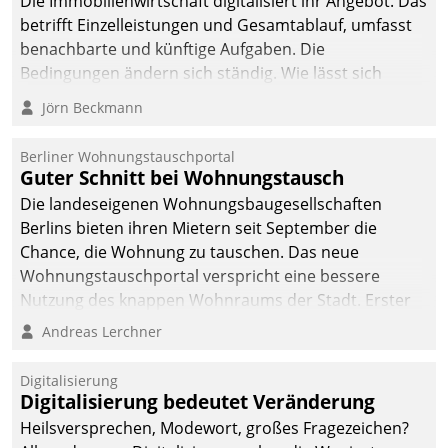
Die Immobilienwirtschaft digitalisiert ihr Angebot. Das
betrifft Einzelleistungen und Gesamtablauf, umfasst
benachbarte und künftige Aufgaben. Die
Bedingungen ändern sich ständig. Wie lässt sich
technisch die Kontrolle wahren und zugleich Freiraum
Jörn Beckmann
fürs Wachsen öffnen?
Berliner Wohnungstauschportal
Guter Schnitt bei Wohnungstausch
Die landeseigenen Wohnungsbaugesellschaften
Berlins bieten ihren Mietern seit September die
Chance, die Wohnung zu tauschen. Das neue
Wohnungstauschportal verspricht eine bessere
Nutzung des knappen Wohnraums der Stadt. Erster
Anwendungsfall für Datatrains Lösung API-Hub mit
Andreas Lerchner
Schnittstellen zu den ERP-Systemen der
Unternehmen.
Digitalisierung
Digitalisierung bedeutet Veränderung
Heilsversprechen, Modewort, großes Fragezeichen?