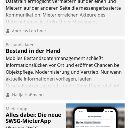
Datatrain ermöglicht Vermietern auf der einen und
Mietern auf der anderen Seite die messengerbasierte
Kommunikation: Mieter erreichen Akteure des
Unternehmens jetzt direkt per Messenger,
Mitarbeiter oder Dienstleister empfangen oder
Andreas Lerchner
versenden die Nachrichten via Cockpit.
Bestandsdaten
Bestand in der Hand
Mobiles Bestandsdatenmanagement schließt
Informationslücken vor Ort und eröffnet Chancen bei
Objektpflege, Modernisierung und Vertrieb. Nur wenn
aktuelle Informationen vorliegen, laufen
Geschäftsprozesse rund – und blühen IT-gestützt auf.
Nadja Hußmann
Mieter-App
Alles dabei: Die neue
SWSG-MieterApp