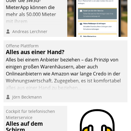
Über die SWSG-
MieterApp können die
mehr als 50.000 Mieter
mit ihrem
Wohnungsunternehmen
Andreas Lerchner
kommunizieren, auf dem
Laufenden bleiben, Daten
Offene Plattform
einsehen und ändern
Alles aus einer Hand?
oder
Alles bei einem Anbieter beziehen – das Prinzip von
Schadensmeldungen
einigen großen Warenhäusern, aber auch
abgeben – rund um die
Onlineanbietern wie Amazon war lange Credo in der
Uhr.
Wohnungswirtschaft. Zugegeben, es ist komfortabel
alles aus einer Hand zu beziehen...
Jörn Beckmann
Cockpit für telefonischen
Mieterservice
Alles auf dem
Schirm