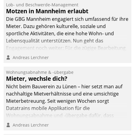
Lob- und Beschwerde-Management
Motzen in Mannheim erlaubt
Die GBG Mannheim engagiert sich umfassend für ihre
Mieter. Dazu gehören kulturelle, soziale und
sportliche Aktivitäten, die eine hohe Wohn- und
Lebensqualität unterstützen. Nun geht das
Engagement noch weiter: Für die zügige Bearbeitung
von Beschwerden – oder Lob – richtet das
Andreas Lerchner
Unternehmen mit Datatrains Applikation fürs Lob-
und Beschwerde-Management einen eigenen Kanal
Wohnungsabnahme & -übergabe
ein.
Mieter, wechsle dich?
Nicht beim Bauverein zu Lünen – hier setzt man auf
nachhaltige Mietverhältnisse und eine umsichtige
Mieterbetreuung. Seit wenigen Wochen sorgt
Datatrains mobile Applikation für die
Wohnungsabnahme und -übergabe dafür, dass
Mieter wohlgeordnet kommen und, so es sein muss,
Andreas Lerchner
gehen können.