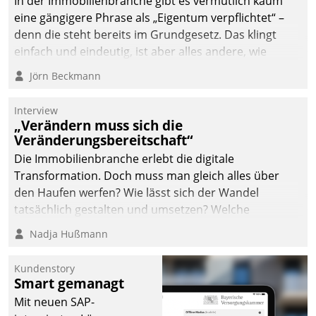
In der Immobilienbranche gibt es vermutlich kaum
von AktivBo und
eine gängigere Phrase als „Eigentum verpflichtet“ –
Datatrain ermöglicht
denn die steht bereits im Grundgesetz. Das klingt
automatisiert ausgelöste,
einfach und eindeutig, ist aber alles andere, wie
zielgerichtete
Branchenbeschäftigte wissen. Denn mit der
Mieterbefragungen – eine
Jörn Beckmann
Verantwortung folgen Verpflichtungen.
starke Grundlage für
intelligente,
Interview
datengestützte
„Verändern muss sich die
Entscheidungen.
Veränderungsbereitschaft“
Die Immobilienbranche erlebt die digitale
Transformation. Doch muss man gleich alles über
den Haufen werfen? Wie lässt sich der Wandel
tatsächlich gestalten und umsetzen? Welche
Argumente zählen wirklich?
Nadja Hußmann
Kundenstory
Smart gemanagt
Mit neuen SAP-