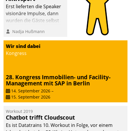
Erst lieferten die Speaker
visionäre Impulse, dann
wurden die Gäste selbst
aktiv und sammelten
Nadja Hußmann
methodisch
Vernetzungsideen fürs
Wir sind dabei
Quartier. Dazwischen
Kongress
zeigte Datatrain, was es
Neues zu bieten hat.
28. Kongress Immobilien- und Facility-
Management mit SAP in Berlin
14. September 2026
–
15. September 2026
Workout 2019
Chatbot trifft Cloudscout
Es ist Datatrains 10. Workout in Folge, vor einem