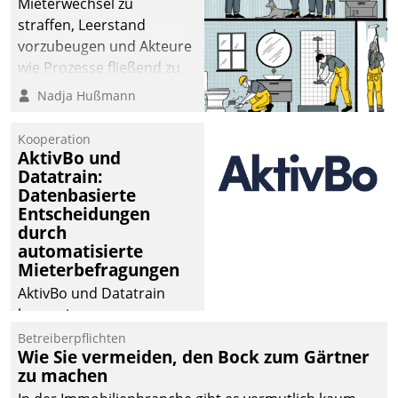
Mieterwechsel zu
straffen, Leerstand
vorzubeugen und Akteure
wie Prozesse fließend zu
vernetzen, nutzt die
Nadja Hußmann
Berliner Gewobag seit
Jahresbeginn eine
Kooperation
Überblick, Einsicht und
AktivBo und
Datatrain:
Eingriff bietende Lösung.
Datenbasierte
Zur Entwicklung setzte
Entscheidungen
man auf
durch
Cloudtechnologie,
automatisierte
bewährte und Startup-
Mieterbefragungen
Partner sowie erstmals
AktivBo und Datatrain
agile Projektmethoden.
kooperieren –
Immobilienunternehmen
Betreiberpflichten
Wie Sie vermeiden, den Bock zum Gärtner
profitieren: Die nahtlose
zu machen
Integration der Lösungen