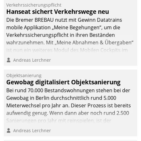
Verkehrssicherungspflicht
Hanseat sichert Verkehrswege neu
Die Bremer BREBAU nutzt mit Gewinn Datatrains
mobile Applikation „Meine Begehungen“, um die
Verkehrssicherungspflicht in ihren Beständen
wahrzunehmen. Mit „Meine Abnahmen & Übergaben“
ist nun ein weiteres Modul des Mobilen Cockpits im
Einsatz.
Andreas Lerchner
Objektsanierung
Gewobag digitalisiert Objektsanierung
Bei rund 70.000 Bestandswohnungen stehen bei der
Gewobag in Berlin durchschnittlich rund 5.000
Mieterwechsel pro Jahr an. Dieser Prozess ist bereits
aufwendig genug. Wenn dann aber noch rund 2.500
Sanierungen pro Jahr mit reinspielen, ist der
Betreuungs- und Organisationsaufwand immens. Im
Andreas Lerchner
Rahmen ihrer Digitalisierungsstrategie hat das