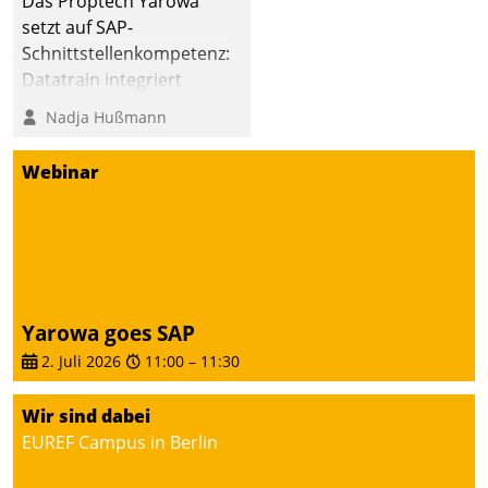
Das Proptech Yarowa
setzt auf SAP-
Schnittstellenkompetenz:
Datatrain integriert
Yarowas Portal zur
Nadja Hußmann
Vergabe und Verwaltung
von Aufträgen der
Webinar
operativen
Instandhaltung in die
SAP-Systemlandschaft
deutscher
Wohnungsunternehmen
– und beschleunigt damit
Yarowa goes SAP
den Weg vom
2. Juli 2026
11:00
–
11:30
Mieteranliegen zum
Dienstleisterauftrag.
Wir sind dabei
EUREF Campus in Berlin