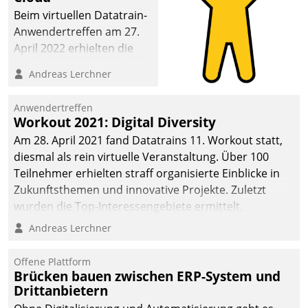
Beim virtuellen Datatrain-
Anwendertreffen am 27.
April 2022 erhielten die
Teilnehmerinnen und
Andreas Lerchner
Teilnehmer kurzweilige
Einblicke in innovative
Anwendertreffen
Cloud-Strategien und -
Workout 2021: Digital Diversity
Lösungen mit hohem
Am 28. April 2021 fand Datatrains 11. Workout statt,
Zukunftspotenzial.
diesmal als rein virtuelle Veranstaltung. Über 100
Teilnehmer erhielten straff organisierte Einblicke in
Zukunftsthemen und innovative Projekte. Zuletzt
wurden die Top-Interessengebiete ermittelt.
Andreas Lerchner
Offene Plattform
Brücken bauen zwischen ERP-System und
Drittanbietern