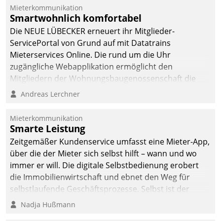
integrieren.
Mieterkommunikation
Smartwohnlich komfortabel
Die NEUE LÜBECKER erneuert ihr Mitglieder-
ServicePortal von Grund auf mit Datatrains
Mieterservices Online. Die rund um die Uhr
zugängliche Webapplikation ermöglicht den
Mitgliedern der Wohnungs­bau­genossenschaft die
Kontaktaufnahme per Smartphone, Tablet oder PC.
Andreas Lerchner
Mieterkommunikation
Smarte Leistung
Zeitgemäßer Kundenservice umfasst eine Mieter-App,
über die der Mieter sich selbst hilft – wann und wo
immer er will. Die digitale Selbstbedienung erobert
die Immobilienwirtschaft und ebnet den Weg für
selbstlaufende Geschäftsprozesse. Selbst ist der
Kunde und smart der Serviceanbieter.
Nadja Hußmann