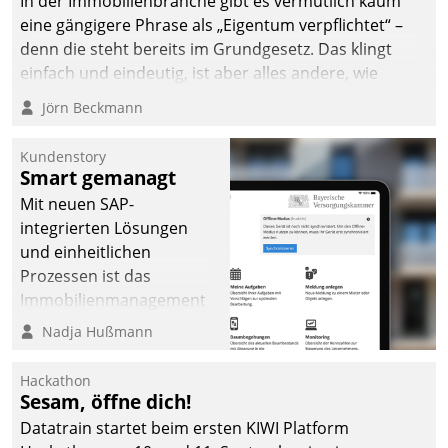
In der Immobilienbranche gibt es vermutlich kaum
eine gängigere Phrase als „Eigentum verpflichtet“ –
denn die steht bereits im Grundgesetz. Das klingt
einfach und eindeutig, ist aber alles andere, wie
Branchenbeschäftigte wissen. Denn mit der
Jörn Beckmann
Verantwortung folgen Verpflichtungen.
Kundenstory
Smart gemanagt
Mit neuen SAP-
integrierten Lösungen
und einheitlichen
Prozessen ist das
Immobilienmanagement
der Bayerischen
Nadja Hußmann
Versorgungskammer im
Ressort Kapitalanlage für
Hackathon
künftige Aufgaben und
Sesam, öffne dich!
Herausforderungen
Datatrain startet beim ersten KIWI Platform
gerüstet.