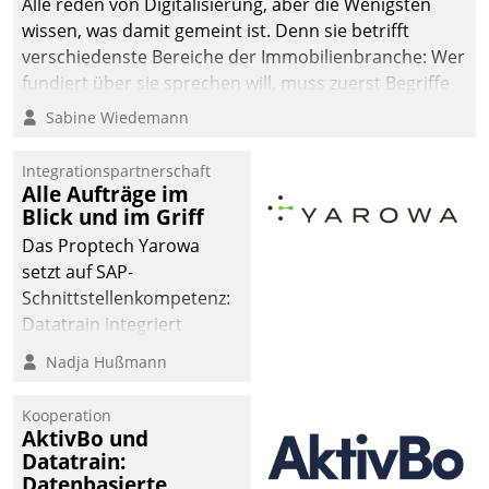
Alle reden von Digitalisierung, aber die Wenigsten
wissen, was damit gemeint ist. Denn sie betrifft
verschiedenste Bereiche der Immobilienbranche: Wer
fundiert über sie sprechen will, muss zuerst Begriffe
klären. Ein Aspekt ist die betriebliche Optimierung:
Sabine Wiedemann
Moderne Softwarelösungen ermöglichen große
Einsparungen durch optimierte und automatisierte
Integrationspartnerschaft
Prozesse. Doch man darf nicht zu viel erwarten: Allein
Alle Aufträge im
Blick und im Griff
mit der Einführung einer neuen Software ist es nicht
getan. Die Digitalisierung erfordert von Unternehmen
Das Proptech Yarowa
die Bereitschaft, sich zu überprüfen, zu hinterfragen
setzt auf SAP-
und zu verändern.
Schnittstellenkompetenz:
Datatrain integriert
Yarowas Portal zur
Nadja Hußmann
Vergabe und Verwaltung
von Aufträgen der
Kooperation
operativen
AktivBo und
Instandhaltung in die
Datatrain:
Datenbasierte
SAP-Systemlandschaft