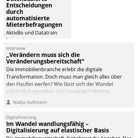
Entscheidungen
deutscher
durch
Wohnungsunternehmen
automatisierte
– und beschleunigt damit
Mieterbefragungen
den Weg vom
AktivBo und Datatrain
Mieteranliegen zum
kooperieren –
Dienstleisterauftrag.
Immobilienunternehmen
Interview
„Verändern muss sich die
profitieren: Die nahtlose
Veränderungsbereitschaft“
Integration der Lösungen
Die Immobilienbranche erlebt die digitale
von AktivBo und
Transformation. Doch muss man gleich alles über
Datatrain ermöglicht
den Haufen werfen? Wie lässt sich der Wandel
automatisiert ausgelöste,
tatsächlich gestalten und umsetzen? Welche
zielgerichtete
Argumente zählen wirklich?
Mieterbefragungen – eine
Nadja Hußmann
starke Grundlage für
intelligente,
Digitalisierung
datengestützte
Im Wandel wandlungsfähig –
Entscheidungen.
Digitalisierung auf elastischer Basis