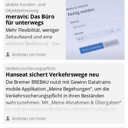
Mobile Kunden- und
Objektbetreuung
meravis: Das Büro
für unterwegs
Mehr Flexibilität, weniger
Zeitaufwand und eine
einfache Bedienung - das
verspricht das aktuelle
Andreas Lerchner
Cockpit für mobile
Mitarbeiter von
Verkehrssicherungspflicht
Datatrain. Die meravis
Hanseat sichert Verkehrswege neu
Wohnungsbau- und
Die Bremer BREBAU nutzt mit Gewinn Datatrains
Immobilien GmbH hat
mobile Applikation „Meine Begehungen“, um die
sich dabei für den Betrieb
Verkehrssicherungspflicht in ihren Beständen
der Lösung über die SAP
wahrzunehmen. Mit „Meine Abnahmen & Übergaben“
Cloud Platform
ist nun ein weiteres Modul des Mobilen Cockpits im
entschieden - als erstes
Einsatz.
Andreas Lerchner
Unternehmen am
Wohnungsmarkt.