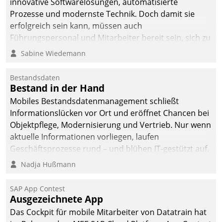
innovative Softwarelösungen, automatisierte
Prozesse und modernste Technik. Doch damit sie
erfolgreich sein kann, müssen auch
Führungspersonal und Mitarbeiter bereit sein, sich zu
verändern und anzupassen, sonst werden sie an ihr
Sabine Wiedemann
scheitern.
Bestandsdaten
Bestand in der Hand
Mobiles Bestandsdatenmanagement schließt
Informationslücken vor Ort und eröffnet Chancen bei
Objektpflege, Modernisierung und Vertrieb. Nur wenn
aktuelle Informationen vorliegen, laufen
Geschäftsprozesse rund – und blühen IT-gestützt auf.
Nadja Hußmann
SAP App Contest
Ausgezeichnete App
Das Cockpit für mobile Mitarbeiter von Datatrain hat