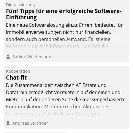
Digitalisierung
Fünf Tipps für eine erfolgreiche Software-
Einführung
Eine neue Softwarelösung einzuführen, bedeutet für
Immobilienverwaltungen nicht nur finanziellen,
sondern auch personellen Aufwand. Es ist eine
Investition, die sich lohnen muss. Das Ziel: die
nachhaltige Optimierung der Geschäftsabläufe. Damit
Sabine Wiedemann
dieses Ziel erreicht wird, sollten einige Grundregeln
befolgt werden.
Kooperation
Chat-fit
Die Zusammenarbeit zwischen AT Estate und
Datatrain ermöglicht Vermietern auf der einen und
Mietern auf der anderen Seite die messengerbasierte
Kommunikation: Mieter erreichen Akteure des
Unternehmens jetzt direkt per Messenger,
Mitarbeiter oder Dienstleister empfangen oder
Andreas Lerchner
versenden die Nachrichten via Cockpit.