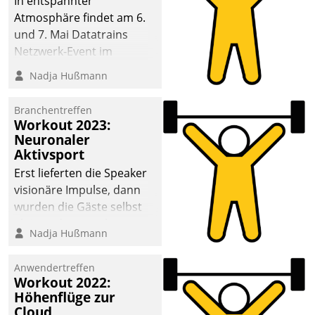
In entspannter
Atmosphäre findet am 6.
und 7. Mai Datatrains
Netzwerk-Event im
Kunden- und Partnerkreis
Nadja Hußmann
statt. Zentrale Frage: Wie
lassen sich
Branchentreffen
Mammutprojekte
Workout 2023:
meistern und Workloads
Neuronaler
Aktivsport
wuppen – bei zunehmend
anspruchsvollen
Erst lieferten die Speaker
Aufgaben und
visionäre Impulse, dann
abnehmendem
wurden die Gäste selbst
Nachwuchs?
aktiv und sammelten
Nadja Hußmann
methodisch
Vernetzungsideen fürs
Anwendertreffen
Quartier. Dazwischen
Workout 2022:
zeigte Datatrain, was es
Höhenflüge zur
Neues zu bieten hat.
Cloud