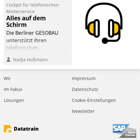
Cockpit für telefonischen
Mieterservice
Alles auf dem
Schirm
Die Berliner GESOBAU
unterstützt ihren
telefonischen
Mieterservice mit einem
Nadja Hußmann
digitalen Cockpit, das
situationsbezogen
passende Fragen und
Wir
Impressum
Schlagworte auswirft.
Im Fokus
Datenschutz
Eine intuitive
Dialogführung ermöglicht
Lösungen
Cookie-Einstellungen
dem externen
Newsletter
Serviceteam, Anrufe von
Mietenden zügiger und
Datatrain
effizienter zu bearbeiten.