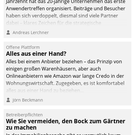
Jahrzehnt hat das 20-jährige Unternehmen das erste
Anwendertreffen organisiert. Beiträge und Besucher
haben sich verdoppelt, diesmal sind viele Partner
dabei – klares Zeichen für die strategische
Fokussierung auf den Kunden.
Andreas Lerchner
Offene Plattform
Alles aus einer Hand?
Alles bei einem Anbieter beziehen – das Prinzip von
einigen großen Warenhäusern, aber auch
Onlineanbietern wie Amazon war lange Credo in der
Wohnungswirtschaft. Zugegeben, es ist komfortabel
alles aus einer Hand zu beziehen...
Jörn Beckmann
Betreiberpflichten
Wie Sie vermeiden, den Bock zum Gärtner
zu machen