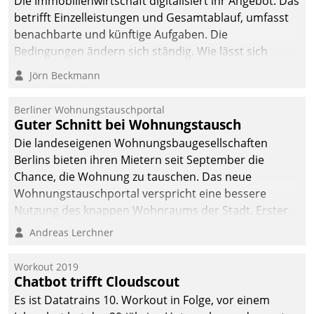
Die Immobilienwirtschaft digitalisiert ihr Angebot. Das
betrifft Einzelleistungen und Gesamtablauf, umfasst
benachbarte und künftige Aufgaben. Die
Bedingungen ändern sich ständig. Wie lässt sich
technisch die Kontrolle wahren und zugleich Freiraum
Jörn Beckmann
fürs Wachsen öffnen?
Berliner Wohnungstauschportal
Guter Schnitt bei Wohnungstausch
Die landeseigenen Wohnungsbaugesellschaften
Berlins bieten ihren Mietern seit September die
Chance, die Wohnung zu tauschen. Das neue
Wohnungstauschportal verspricht eine bessere
Nutzung des knappen Wohnraums der Stadt. Erster
Anwendungsfall für Datatrains Lösung API-Hub mit
Andreas Lerchner
Schnittstellen zu den ERP-Systemen der
Unternehmen.
Workout 2019
Chatbot trifft Cloudscout
Es ist Datatrains 10. Workout in Folge, vor einem