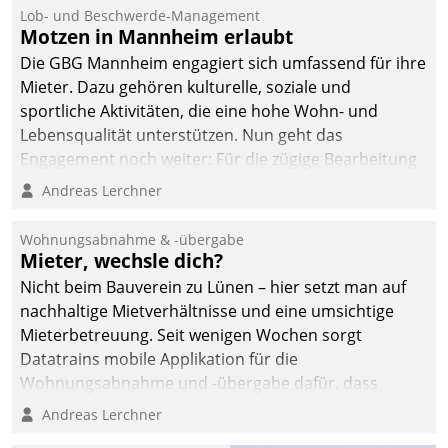
Lob- und Beschwerde-Management
Motzen in Mannheim erlaubt
Die GBG Mannheim engagiert sich umfassend für ihre
Mieter. Dazu gehören kulturelle, soziale und
sportliche Aktivitäten, die eine hohe Wohn- und
Lebensqualität unterstützen. Nun geht das
Engagement noch weiter: Für die zügige Bearbeitung
von Beschwerden – oder Lob – richtet das
Andreas Lerchner
Unternehmen mit Datatrains Applikation fürs Lob-
und Beschwerde-Management einen eigenen Kanal
Wohnungsabnahme & -übergabe
ein.
Mieter, wechsle dich?
Nicht beim Bauverein zu Lünen – hier setzt man auf
nachhaltige Mietverhältnisse und eine umsichtige
Mieterbetreuung. Seit wenigen Wochen sorgt
Datatrains mobile Applikation für die
Wohnungsabnahme und -übergabe dafür, dass
Mieter wohlgeordnet kommen und, so es sein muss,
Andreas Lerchner
gehen können.