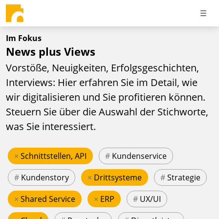
Im Fokus
News plus Views
Vorstöße, Neuigkeiten, Erfolgsgeschichten,
Interviews: Hier erfahren Sie im Detail, wie
wir digitalisieren und Sie profitieren können.
Steuern Sie über die Auswahl der Stichworte,
was Sie interessiert.
×
Schnittstellen, API
#
Kundenservice
#
Kundenstory
×
Drittsysteme
#
Strategie
×
Shared Service
×
ERP
#
UX/UI