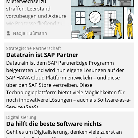
Mieterwechsel zu
straffen, Leerstand
vorzubeugen und Akteure
wie Prozesse fließend zu
vernetzen, nutzt die
Nadja Hußmann
Berliner Gewobag seit
Jahresbeginn eine
Strategische Partnerschaft
Überblick, Einsicht und
Datatrain ist SAP Partner
Eingriff bietende Lösung.
Datatrain ist dem SAP PartnerEdge Programm
Zur Entwicklung setzte
beigetreten und wird nun eigene Lösungen auf der
man auf
SAP HANA Cloud Platform entwickeln – und diese
Cloudtechnologie,
über den SAP Store vertreiben. Diese
bewährte und Startup-
Technologieplattform bietet viele Möglichkeiten für
Partner sowie erstmals
noch innovativere Lösungen – auch als Software-as-a-
agile Projektmethoden.
Service (SaaS).
Digitalisierung
Da hilft die beste Software nichts
Geht es um Digitalisierung, denken viele zuerst an