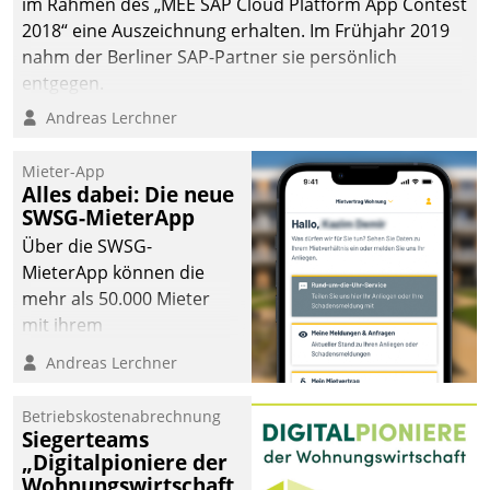
im Rahmen des „MEE SAP Cloud Platform App Contest
2018“ eine Auszeichnung erhalten. Im Frühjahr 2019
nahm der Berliner SAP-Partner sie persönlich
entgegen.
Andreas Lerchner
Mieter-App
Alles dabei: Die neue
SWSG-MieterApp
Über die SWSG-
MieterApp können die
mehr als 50.000 Mieter
mit ihrem
Wohnungsunternehmen
Andreas Lerchner
kommunizieren, auf dem
Laufenden bleiben, Daten
Betriebskostenabrechnung
einsehen und ändern
Siegerteams
oder
„Digitalpioniere der
Wohnungswirtschaft
Schadensmeldungen