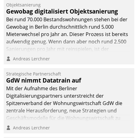
Objektsanierung
Gewobag digitalisiert Objektsanierung
Bei rund 70.000 Bestandswohnungen stehen bei der
Gewobag in Berlin durchschnittlich rund 5.000
Mieterwechsel pro Jahr an. Dieser Prozess ist bereits
aufwendig genug. Wenn dann aber noch rund 2.500
Sanierungen pro Jahr mit reinspielen, ist der
Betreuungs- und Organisationsaufwand immens. Im
Andreas Lerchner
Rahmen ihrer Digitalisierungsstrategie hat das
kommunale Wohnungsbauunternehmen daher
Strategische Partnerschaft
gemeinsam mit der Berliner Datatrain GmbH den
GdW nimmt Datatrain auf
Teilprozess der Objektsanierung digitalisiert.
Mit der Aufnahme des Berliner
Digitalisierungspartners unterstreicht der
Spitzenverband der Wohnungswirtschaft GdW die
zentrale Herausforderung, neue Strategien und
Geschäftsmodelle für die Wohnungswirtschaft zu
entwickeln.
Andreas Lerchner