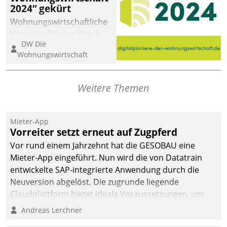
2024“ gekürt
abgeben – rund um die
Uhr.
Wohnungswirtschaftliche
Vorreiter für den Weg in
DW Die
eine digitale Zukunft zu
Wohnungswirtschaft
finden, ist das Ziel des
Awards „Digitalpioniere
der
Weitere Themen
Wohnungswirtschaft“.
Bewerben können sich
dafür ein Team
Mieter-App
Vorreiter setzt erneut auf Zugpferd
bestehend aus
Wohnungsunternehmen
Vor rund einem Jahrzehnt hat die GESOBAU eine
und PropTech.
Mieter-App eingeführt. Nun wird die von Datatrain
entwickelte SAP-integrierte Anwendung durch die
Neuversion abgelöst. Die zugrunde liegende
Cloudplattform bietet ideale Voraussetzungen, um
die Funktionalität der App zu erweitern und weitere
Andreas Lerchner
innovative Apps, auch von Drittanbietern, in SAP zu