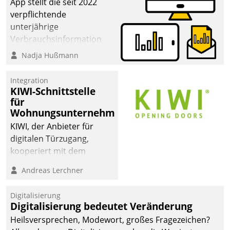
App stellt die seit 2022
verpflichtende
unterjährige
Verbrauchsinformation
schnell, zuverlässig und
Nadja Hußmann
leicht bekömmlich bereit:
Die monatlichen
Integration
Mitteilungen zum
KIWI-Schnittstelle
für
Heizungs- und
Wohnungsunternehmen
Wasserverbrauch gehen
automatisiert, vollständig
KIWI, der Anbieter für
und auf Wunsch über
digitalen Türzugang,
mehrere zuvor
kooperiert mit dem
festgelegte
Beratungs- und
Andreas Lerchner
Kommunikationswege bei
Softwareentwicklungshaus
den Empfängern ein.
Datatrain.
Digitalisierung
Digitalisierung bedeutet Veränderung
Heilsversprechen, Modewort, großes Fragezeichen?