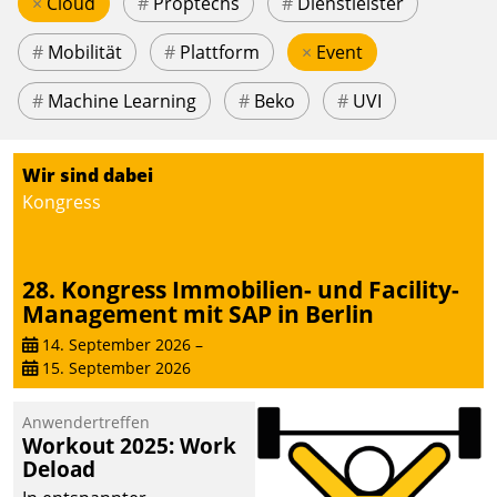
×
Cloud
#
Proptechs
#
Dienstleister
#
Mobilität
#
Plattform
×
Event
#
Machine Learning
#
Beko
#
UVI
Wir sind dabei
Kongress
28. Kongress Immobilien- und Facility-
Management mit SAP in Berlin
14. September 2026
–
15. September 2026
Anwendertreffen
Workout 2025: Work
Deload