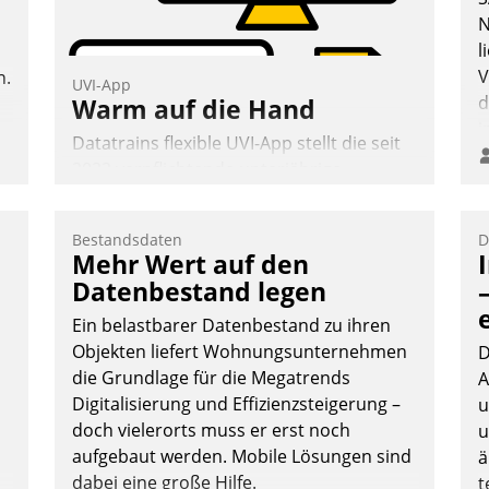
N
l
V
n.
UVI-App
d
Warm auf die Hand
i
Datatrains flexible UVI-App stellt die seit
i
2022 verpflichtende unterjährige
Verbrauchsinformation schnell,
zuverlässig und leicht bekömmlich bereit:
Bestandsdaten
D
Die monatlichen Mitteilungen zum
Mehr Wert auf den
Heizungs- und Wasserverbrauch gehen
Datenbestand legen
automatisiert, vollständig und auf
Ein belastbarer Datenbestand zu ihren
Wunsch über mehrere zuvor festgelegte
Objekten liefert Wohnungsunternehmen
Kommunikationswege bei den
D
die Grundlage für die Megatrends
Empfängern ein.
A
Digitalisierung und Effizienzsteigerung –
u
Nadja Hußmann
doch vielerorts muss er erst noch
u
aufgebaut werden. Mobile Lösungen sind
ä
dabei eine große Hilfe.
t