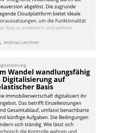
euversion abgelöst. Die zugrunde
iegende Cloudplattform bietet ideale
oraussetzungen, um die Funktionalität
er App zu erweitern und weitere
nnovative Apps, auch von Drittanbietern,
n SAP zu integrieren.
Andreas Lerchner
igitalisierung
Im Wandel wandlungsfähig
– Digitalisierung auf
elastischer Basis
ie Immobilienwirtschaft digitalisiert ihr
ngebot. Das betrifft Einzelleistungen
nd Gesamtablauf, umfasst benachbarte
nd künftige Aufgaben. Die Bedingungen
ndern sich ständig. Wie lässt sich
echnisch die Kontrolle wahren und