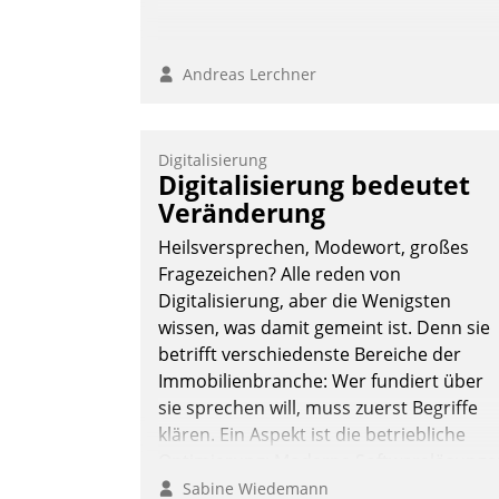
Andreas Lerchner
Digitalisierung
Digitalisierung bedeutet
Veränderung
Heilsversprechen, Modewort, großes
Fragezeichen? Alle reden von
Digitalisierung, aber die Wenigsten
wissen, was damit gemeint ist. Denn sie
betrifft verschiedenste Bereiche der
Immobilienbranche: Wer fundiert über
sie sprechen will, muss zuerst Begriffe
klären. Ein Aspekt ist die betriebliche
Optimierung: Moderne Softwarelösunge
ermöglichen große Einsparungen durch
Sabine Wiedemann