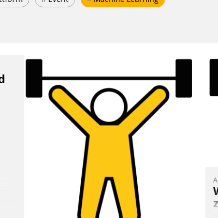
d
A
B