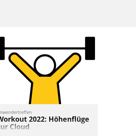
nwendertreffen
Workout 2022: Höhenflüge
zur Cloud
eim virtuellen Datatrain-