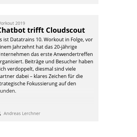
nwendertreffen am 27. April 2022
rhielten die Teilnehmerinnen und
eilnehmer kurzweilige Einblicke in
orkout 2019
Chatbot trifft Cloudscout
nnovative Cloud-Strategien und -
ösungen mit hohem Zukunftspotenzial.
s ist Datatrains 10. Workout in Folge, vor
inem Jahrzehnt hat das 20-jährige
nternehmen das erste Anwendertreffen
rganisiert. Beiträge und Besucher haben
Andreas Lerchner
ich verdoppelt, diesmal sind viele
artner dabei – klares Zeichen für die
trategische Fokussierung auf den
unden.
Andreas Lerchner