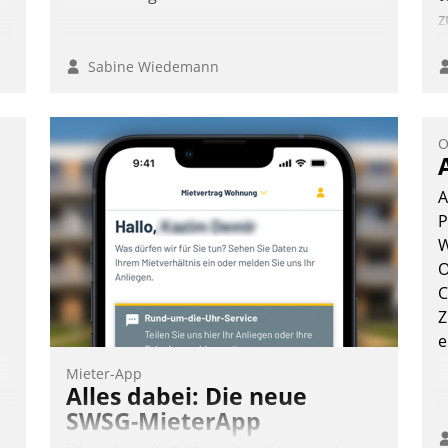
z
Sabine Wiedemann
O
A
P
W
O
C
Z
e
Mieter-App
Alles dabei: Die neue
n
SWSG-MieterApp