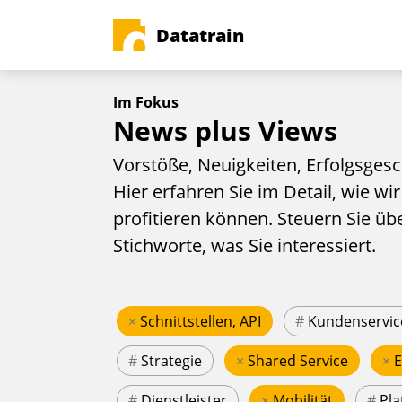
Datatrain
Im Fokus
News plus Views
Vorstöße, Neuigkeiten, Erfolgsgesc
Hier erfahren Sie im Detail, wie wir
profitieren können. Steuern Sie üb
Stichworte, was Sie interessiert.
×
Schnittstellen, API
#
Kundenservic
#
Strategie
×
Shared Service
×
#
Dienstleister
×
Mobilität
#
Pla