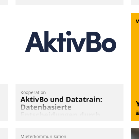
Über die SWSG-MieterApp können die
mehr als 50.000 Mieter mit ihrem
Wohnungsunternehmen kommunizieren,
auf dem Laufenden bleiben, Daten
einsehen und ändern oder
Schadensmeldungen abgeben – rund um
die Uhr.
Andreas Lerchner
Kooperation
AktivBo und Datatrain:
Datenbasierte
Entscheidungen durch
automatisierte
Mieterbefragungen
Mieterkommunikation