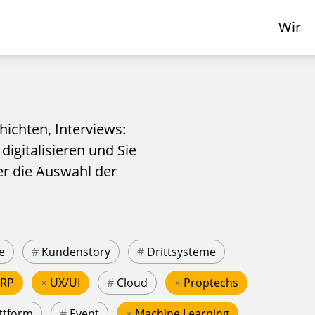
Wir
hichten, Interviews:
 digitalisieren und Sie
er die Auswahl der
e
#
Kundenstory
#
Drittsysteme
ERP
×
UX/UI
#
Cloud
×
Proptechs
ttform
#
Event
×
Machine Learning