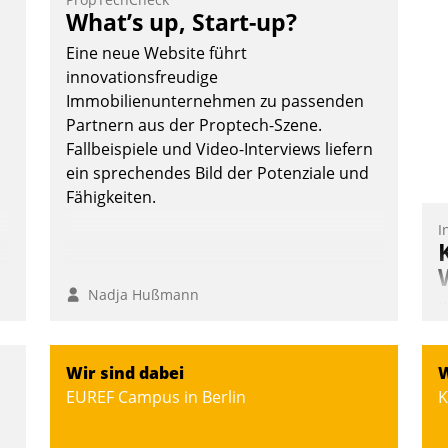
Vernetzungsideen fürs Quartier.
What’s up, Start-up?
Dazwischen zeigte Datatrain, was es
Eine neue Website führt
Neues zu bieten hat.
innovationsfreudige
Immobilienunternehmen zu passenden
Partnern aus der Proptech-Szene.
Fallbeispiele und Video-Interviews liefern
Nadja Hußmann
ein sprechendes Bild der Potenziale und
Fähigkeiten.
I
Nadja Hußmann
K
T
B
Wir sind dabei
W
S
EUREF Campus in Berlin
K